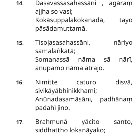
Dasavassasahassāni
, agāraṃ
.
14
ajjha so vasi;
Kokāsuppalakokanadā, tayo
pāsādamuttamā.
Tisoḷasasahassāni, nāriyo
.
15
samalaṅkatā;
Somanassā nāma sā nārī,
anupamo nāma atrajo.
Nimitte caturo disvā,
.
16
sivikāyābhinikkhami;
Anūnadasamāsāni, padhānaṃ
padahī jino.
Brahmunā yācito santo,
.
17
siddhattho lokanāyako;