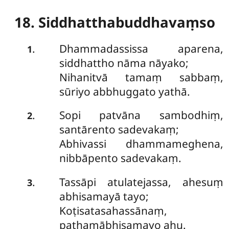
18. Siddhatthabuddhavaṃso
Dhammadassissa
aparena,
.
1
siddhattho nāma nāyako;
Nihanitvā tamaṃ sabbaṃ,
sūriyo abbhuggato yathā.
Sopi patvāna sambodhiṃ,
.
2
santārento sadevakaṃ;
Abhivassi dhammameghena,
nibbāpento sadevakaṃ.
Tassāpi atulatejassa, ahesuṃ
.
3
abhisamayā tayo;
Koṭisatasahassānaṃ,
paṭhamābhisamayo ahu.