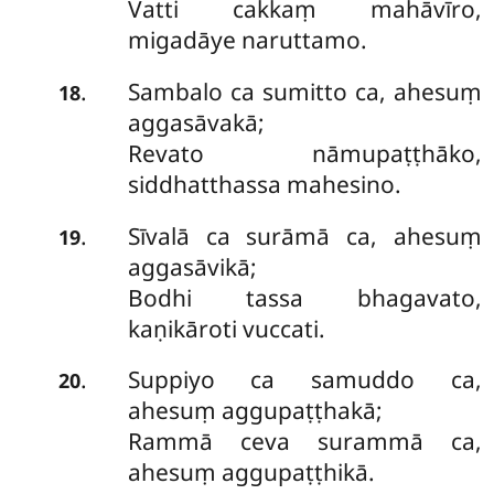
Vatti
cakkaṃ mahāvīro,
migadāye naruttamo.
Sambalo ca sumitto ca, ahesuṃ
.
18
aggasāvakā;
Revato nāmupaṭṭhāko,
siddhatthassa mahesino.
Sīvalā ca surāmā ca, ahesuṃ
.
19
aggasāvikā;
Bodhi tassa bhagavato,
kaṇikāroti vuccati.
Suppiyo ca samuddo ca,
.
20
ahesuṃ aggupaṭṭhakā;
Rammā ceva surammā ca,
ahesuṃ aggupaṭṭhikā.