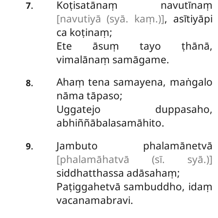
Koṭisatānaṃ
navutīnaṃ
.
7
[navutiyā (syā. kaṃ.)]
, asītiyāpi
ca koṭinaṃ;
Ete āsuṃ tayo ṭhānā,
vimalānaṃ samāgame.
Ahaṃ
tena samayena, maṅgalo
.
8
nāma tāpaso;
Uggatejo duppasaho,
abhiññābalasamāhito.
Jambuto phalamānetvā
.
9
[phalamāhatvā (sī. syā.)]
siddhatthassa adāsahaṃ;
Paṭiggahetvā sambuddho, idaṃ
vacanamabravi.