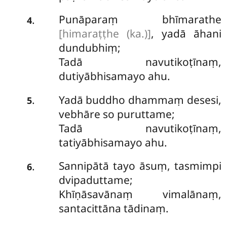
Punāparaṃ bhīmarathe
.
4
[himaraṭṭhe (ka.)]
, yadā āhani
dundubhiṃ;
Tadā navutikoṭīnaṃ,
dutiyābhisamayo ahu.
Yadā buddho dhammaṃ desesi,
.
5
vebhāre so puruttame;
Tadā navutikoṭīnaṃ,
tatiyābhisamayo ahu.
Sannipātā tayo āsuṃ, tasmimpi
.
6
dvipaduttame;
Khīṇāsavānaṃ vimalānaṃ,
santacittāna tādinaṃ.