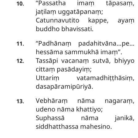
‘‘Passatha imaṃ tāpasaṃ,
.
10
jaṭilaṃ uggatāpanaṃ;
Catunnavutito kappe, ayaṃ
buddho bhavissati.
‘‘Padhānaṃ padahitvāna…pe…
.
11
hessāma sammukhā imaṃ’’.
Tassāpi vacanaṃ sutvā, bhiyyo
.
12
cittaṃ pasādayiṃ;
Uttariṃ vatamadhiṭṭhāsiṃ,
dasapāramipūriyā.
Vebhāraṃ nāma nagaraṃ,
.
13
udeno nāma khattiyo;
Suphassā nāma janikā,
siddhatthassa mahesino.