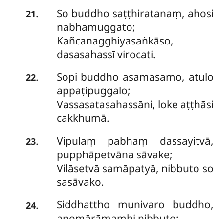
So
buddho saṭṭhiratanaṃ, ahosi
.
21
nabhamuggato;
Kañcanagghiyasaṅkāso,
dasasahassī virocati.
Sopi buddho asamasamo, atulo
.
22
appaṭipuggalo;
Vassasatasahassāni, loke aṭṭhāsi
cakkhumā.
Vipulaṃ
pabhaṃ dassayitvā,
.
23
pupphāpetvāna sāvake;
Vilāsetvā samāpatyā, nibbuto so
sasāvako.
Siddhattho
munivaro buddho,
.
24
anomārāmamhi nibbuto;