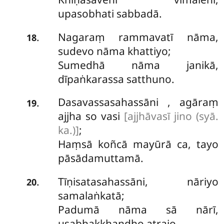
upasobhati sabbadā.
Nagaraṃ rammavatī nāma,
.
18
sudevo nāma khattiyo;
Sumedhā nāma janikā,
dīpaṅkarassa satthuno.
Dasavassasahassāni
, agāraṃ
.
19
ajjha so vasi
[ajjhāvasī jino (syā.
ka.)]
;
Haṃsā koñcā mayūrā ca, tayo
pāsādamuttamā.
Tīṇisatasahassāni, nāriyo
.
20
samalaṅkatā;
Padumā nāma sā nārī,
usabhakkhandho atrajo.