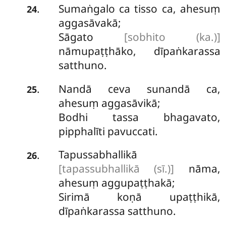
Sumaṅgalo
ca tisso ca, ahesuṃ
.
24
aggasāvakā;
Sāgato
[sobhito (ka.)]
nāmupaṭṭhāko, dīpaṅkarassa
satthuno.
Nandā
ceva sunandā ca,
.
25
ahesuṃ aggasāvikā;
Bodhi tassa bhagavato,
pipphalīti pavuccati.
Tapussabhallikā
.
26
[tapassubhallikā (sī.)]
nāma,
ahesuṃ aggupaṭṭhakā;
Sirimā koṇā upaṭṭhikā,
dīpaṅkarassa satthuno.