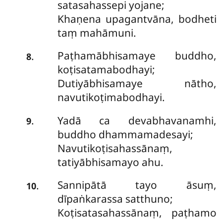
satasahassepi yojane;
Khaṇena upagantvāna, bodheti
taṃ mahāmuni.
Paṭhamābhisamaye
buddho,
.
8
koṭisatamabodhayi;
Dutiyābhisamaye nātho,
navutikoṭimabodhayi.
Yadā ca devabhavanamhi,
.
9
buddho dhammamadesayi;
Navutikoṭisahassānaṃ,
tatiyābhisamayo ahu.
Sannipātā tayo āsuṃ,
.
10
dīpaṅkarassa satthuno;
Koṭisatasahassānaṃ, paṭhamo