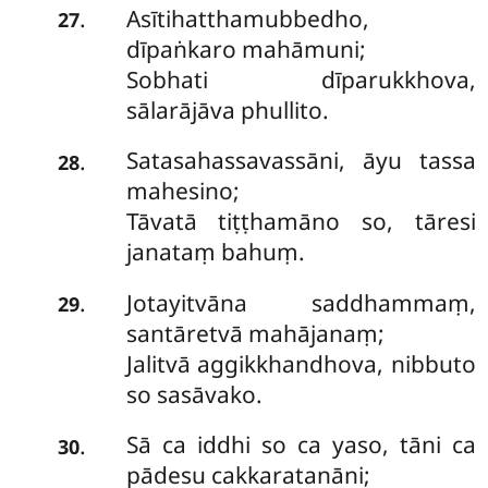
Asītihatthamubbedho,
.
27
dīpaṅkaro mahāmuni;
Sobhati dīparukkhova,
sālarājāva phullito.
Satasahassavassāni, āyu tassa
.
28
mahesino;
Tāvatā tiṭṭhamāno so, tāresi
janataṃ bahuṃ.
Jotayitvāna saddhammaṃ,
.
29
santāretvā mahājanaṃ;
Jalitvā aggikkhandhova, nibbuto
so sasāvako.
Sā ca iddhi so ca yaso, tāni ca
.
30
pādesu cakkaratanāni;