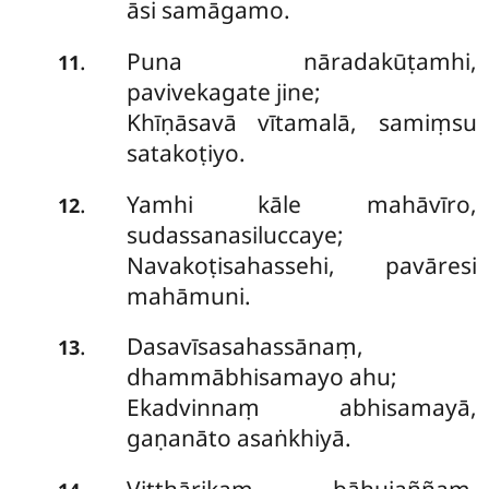
āsi samāgamo.
Puna
nāradakūṭamhi,
.
11
pavivekagate jine;
Khīṇāsavā vītamalā, samiṃsu
satakoṭiyo.
Yamhi kāle mahāvīro,
.
12
sudassanasiluccaye;
Navakoṭisahassehi, pavāresi
mahāmuni.
Dasavīsasahassānaṃ,
.
13
dhammābhisamayo ahu;
Ekadvinnaṃ abhisamayā,
gaṇanāto asaṅkhiyā.
Vitthārikaṃ bāhujaññaṃ,