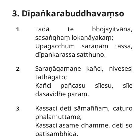
3. Dīpaṅkarabuddhavaṃso
Tadā
te bhojayitvāna,
.
1
sasaṅghaṃ lokanāyakaṃ;
Upagacchuṃ saraṇaṃ tassa,
dīpaṅkarassa satthuno.
Saraṇāgamane kañci, nivesesi
.
2
tathāgato;
Kañci pañcasu sīlesu, sīle
dasavidhe paraṃ.
Kassaci deti sāmaññaṃ, caturo
.
3
phalamuttame;
Kassaci asame dhamme, deti so
paṭisambhidā.