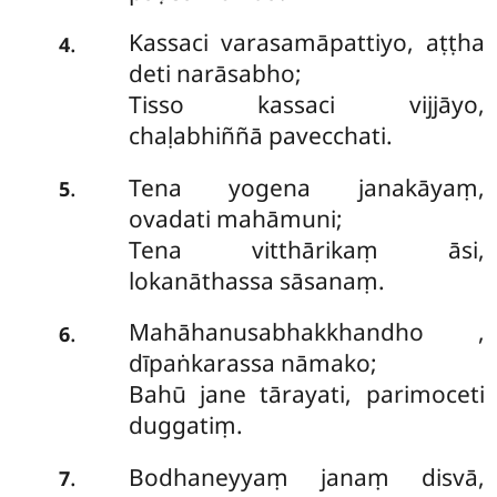
Kassaci varasamāpattiyo, aṭṭha
.
4
deti narāsabho;
Tisso kassaci vijjāyo,
chaḷabhiññā pavecchati.
Tena yogena janakāyaṃ,
.
5
ovadati mahāmuni;
Tena vitthārikaṃ āsi,
lokanāthassa sāsanaṃ.
Mahāhanusabhakkhandho
,
.
6
dīpaṅkarassa nāmako;
Bahū jane tārayati, parimoceti
duggatiṃ.
Bodhaneyyaṃ janaṃ disvā,
.
7