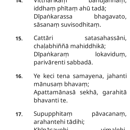
.
14
iddhaṃ phītaṃ ahū tadā;
Dīpaṅkarassa bhagavato,
sāsanaṃ suvisodhitaṃ.
Cattāri
satasahassāni,
.
15
chaḷabhiññā mahiddhikā;
Dīpaṅkaraṃ lokaviduṃ,
parivārenti sabbadā.
Ye keci tena samayena, jahanti
.
16
mānusaṃ bhavaṃ;
Apattamānasā sekhā, garahitā
bhavanti te.
Supupphitaṃ pāvacanaṃ,
.
17
arahantehi tādihi;
Khīṇāsavehi vimalehi,