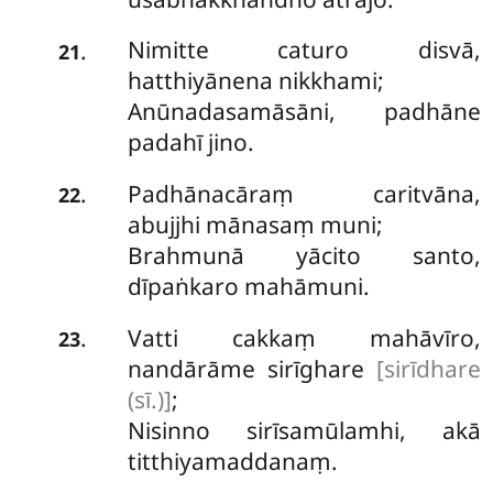
Nimitte caturo disvā,
.
21
hatthiyānena nikkhami;
Anūnadasamāsāni, padhāne
padahī jino.
Padhānacāraṃ
caritvāna,
.
22
abujjhi mānasaṃ muni;
Brahmunā yācito santo,
dīpaṅkaro mahāmuni.
Vatti cakkaṃ mahāvīro,
.
23
nandārāme sirīghare
[sirīdhare
(sī.)]
;
Nisinno sirīsamūlamhi, akā
titthiyamaddanaṃ.