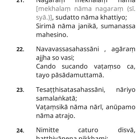
[mekhalaṃ nāma nagaraṃ (sī.
syā.)]
, sudatto nāma khattiyo;
Sirimā nāma janikā, sumanassa
mahesino.
Navavassasahassāni
, agāraṃ
.
22
ajjha so vasi;
Cando sucando vaṭaṃso ca,
tayo pāsādamuttamā.
Tesaṭṭhisatasahassāni, nāriyo
.
23
samalaṅkatā;
Vaṭaṃsikā nāma nārī, anūpamo
nāma atrajo.
Nimitte
caturo disvā,
.
24
hatthiyānena nikkhami;