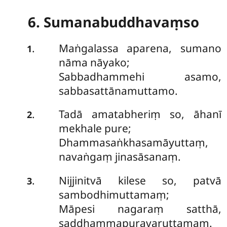
6. Sumanabuddhavaṃso
Maṅgalassa aparena, sumano
.
1
nāma nāyako;
Sabbadhammehi asamo,
sabbasattānamuttamo.
Tadā amatabheriṃ so, āhanī
.
2
mekhale pure;
Dhammasaṅkhasamāyuttaṃ,
navaṅgaṃ jinasāsanaṃ.
Nijjinitvā kilese so, patvā
.
3
sambodhimuttamaṃ;
Māpesi nagaraṃ satthā,
saddhammapuravaruttamaṃ.