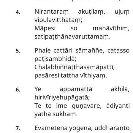
Nirantaraṃ akuṭilaṃ, ujuṃ
.
4
vipulavitthataṃ;
Māpesi so mahāvīthiṃ,
satipaṭṭhānavaruttamaṃ.
Phale
cattāri sāmaññe, catasso
.
5
paṭisambhidā;
Chaḷabhiññāṭṭhasamāpattī,
pasāresi tattha vīthiyaṃ.
Ye appamattā akhilā,
.
6
hirivīriyehupāgatā;
Te te ime guṇavare, ādiyanti
yathā sukhaṃ.
Evametena yogena, uddharanto
.
7