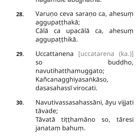
Varuṇo ceva saraṇo ca, ahesuṃ
.
28
aggupaṭṭhakā;
Cālā ca upacālā ca, ahesuṃ
aggupaṭṭhikā.
Uccattanena
[uccatarena (ka.)]
.
29
so buddho,
navutihatthamuggato;
Kañcanagghiyasaṅkāso,
dasasahassī virocati.
Navutivassasahassāni, āyu vijjati
.
30
tāvade;
Tāvatā tiṭṭhamāno so, tāresi
janataṃ bahuṃ.