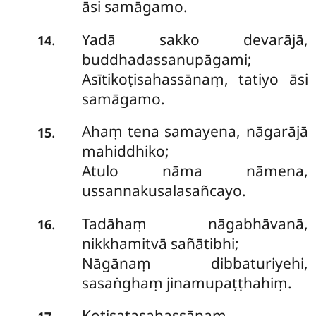
āsi samāgamo.
Yadā sakko devarājā,
.
14
buddhadassanupāgami;
Asītikoṭisahassānaṃ, tatiyo āsi
samāgamo.
Ahaṃ
tena samayena, nāgarājā
.
15
mahiddhiko;
Atulo nāma nāmena,
ussannakusalasañcayo.
Tadāhaṃ nāgabhāvanā,
.
16
nikkhamitvā sañātibhi;
Nāgānaṃ dibbaturiyehi,
sasaṅghaṃ jinamupaṭṭhahiṃ.
Koṭisatasahassānaṃ,
.