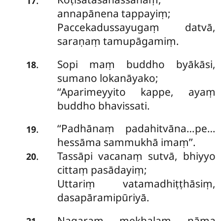
17
annapānena tappayiṃ;
Paccekadussayugaṃ datvā,
saraṇaṃ tamupāgamiṃ.
Sopi maṃ buddho byākāsi,
.
18
sumano lokanāyako;
‘‘Aparimeyyito kappe, ayaṃ
buddho bhavissati.
‘‘Padhānaṃ padahitvāna…pe…
.
19
hessāma sammukhā imaṃ’’.
Tassāpi vacanaṃ sutvā, bhiyyo
.
20
cittaṃ pasādayiṃ;
Uttariṃ vatamadhiṭṭhāsiṃ,
dasapāramipūriyā.
Nagaraṃ mekhalaṃ nāma
.
21