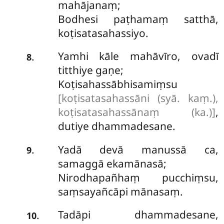
mahājanaṃ;
Bodhesi paṭhamaṃ satthā,
koṭisatasahassiyo.
Yamhi kāle mahāvīro, ovadī
.
8
titthiye gaṇe;
Koṭisahassābhisamiṃsu
[koṭisatasahassāni (syā. kaṃ.),
koṭisatasahassānaṃ (ka.)]
,
dutiye dhammadesane.
Yadā devā manussā ca,
.
9
samaggā ekamānasā;
Nirodhapañhaṃ pucchiṃsu,
saṃsayañcāpi mānasaṃ.
Tadāpi
dhammadesane,
.
10