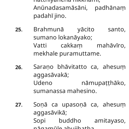
Anūnadasamāsāni, padhānaṃ
padahī jino.
Brahmunā
yācito santo,
.
25
sumano lokanāyako;
Vatti cakkaṃ mahāvīro,
mekhale puramuttame.
Saraṇo bhāvitatto ca, ahesuṃ
.
26
aggasāvakā;
Udeno nāmupaṭṭhāko,
sumanassa mahesino.
Soṇā ca upasoṇā ca, ahesuṃ
.
27
aggasāvikā;
Sopi buddho amitayaso,
nāgamūle abujjhatha.