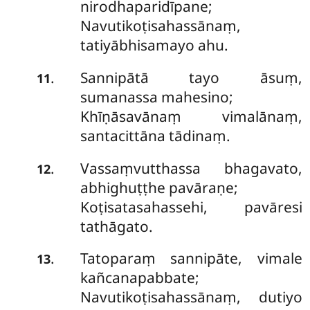
nirodhaparidīpane;
Navutikoṭisahassānaṃ,
tatiyābhisamayo ahu.
Sannipātā tayo āsuṃ,
.
11
sumanassa mahesino;
Khīṇāsavānaṃ vimalānaṃ,
santacittāna tādinaṃ.
Vassaṃvutthassa
bhagavato,
.
12
abhighuṭṭhe pavāraṇe;
Koṭisatasahassehi, pavāresi
tathāgato.
Tatoparaṃ sannipāte, vimale
.
13
kañcanapabbate;
Navutikoṭisahassānaṃ, dutiyo