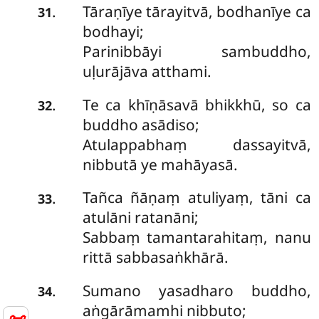
Tāraṇīye
tārayitvā, bodhanīye ca
.
31
bodhayi;
Parinibbāyi sambuddho,
uḷurājāva atthami.
Te
ca khīṇāsavā bhikkhū, so ca
.
32
buddho asādiso;
Atulappabhaṃ dassayitvā,
nibbutā ye mahāyasā.
Tañca ñāṇaṃ atuliyaṃ, tāni ca
.
33
atulāni ratanāni;
Sabbaṃ tamantarahitaṃ, nanu
rittā sabbasaṅkhārā.
Sumano yasadharo buddho,
.
34
aṅgārāmamhi nibbuto;
📜