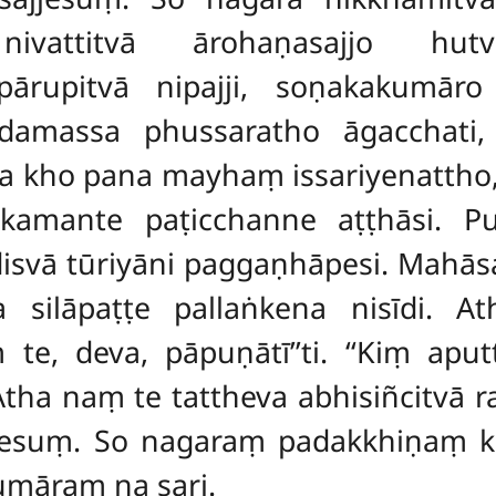
ivattitvā ārohaṇasajjo hutv
 pārupitvā
nipajji, soṇakakumāro
ndamassa phussaratho āgacchati,
na kho pana mayhaṃ issariyenattho
ā ekamante paṭicchanne aṭṭhāsi. P
vā tūriyāni paggaṇhāpesi. Mahāsatt
a silāpaṭṭe pallaṅkena nisīdi. 
te, deva, pāpuṇātī’’ti. ‘‘Kiṃ aput
ti. Atha naṃ te tattheva abhisiñcit
esuṃ. So nagaraṃ padakkhiṇaṃ k
māraṃ na sari.