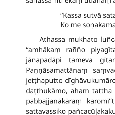
sahassa’’nti ekaṃ udānaṃ
‘‘Kassa sutvā s
Ko me soṇakamakk
Athassa mukhato luñca
‘‘amhākaṃ rañño piyagīt
jānapadāpi tameva gīt
Paṇṇāsamattānaṃ saṃvac
jeṭṭhaputto dīghāvukumār
daṭṭhukāmo, ahaṃ tattha
pabbajjanākāraṃ karomī’’
sattavassiko pañcacūḷaka