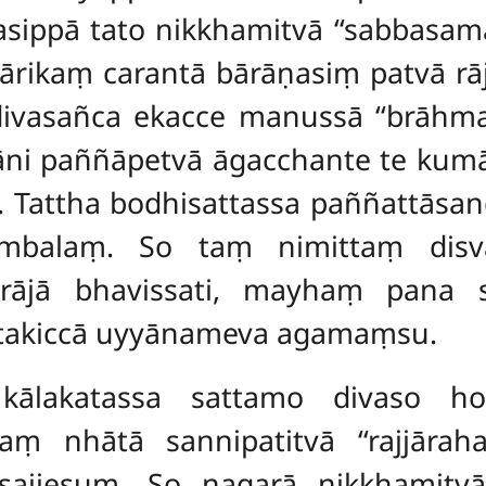
asippā tato nikkhamitvā ‘‘sabbasam
cārikaṃ carantā bārāṇasiṃ patvā rā
ivasañca ekacce manussā ‘‘brāhma
āni paññāpetvā āgacchante te kumā
. Tattha bodhisattassa paññattāsa
ambalaṃ. So taṃ nimittaṃ disv
irājā bhavissati, mayhaṃ pana se
attakiccā uyyānameva agamaṃsu.
kālakatassa sattamo divaso hot
ṃ nhātā sannipatitvā ‘‘rajjārahas
ssajjesuṃ. So nagarā nikkhamit