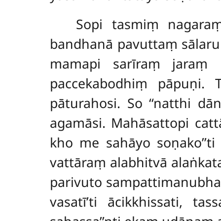
Sopi tasmiṃ nagaraṃ 
bandhanā pavuttaṃ sālaruk
mamapi sarīraṃ jaraṃ pa
paccekabodhiṃ pāpuṇi. T
pāturahosi. So ‘‘natthi 
agamāsi. Mahāsattopi cat
kho me sahāyo soṇako’’t
vattāraṃ alabhitvā alaṅka
parivuto sampattimanubhav
vasatī’ti ācikkhissati, 