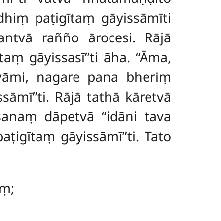
dhiṃ paṭigītaṃ gāyissāmīti
antvā rañño ārocesi. Rājā
aṃ gāyissasī’’ti āha. ‘‘Āma,
gāyāmi, nagare pana bheriṃ
mī’’ti. Rājā tathā kāretvā
anaṃ dāpetvā ‘‘idāni tava
ṭigītaṃ gāyissāmī’’ti. Tato
aṃ;