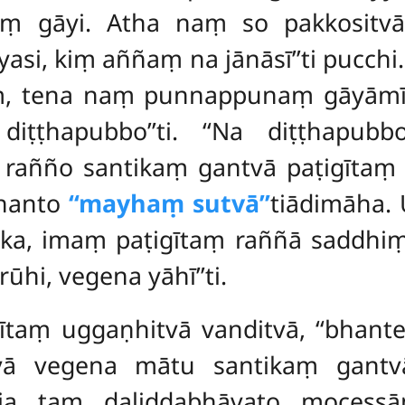
ṃ gāyi. Atha naṃ so pakkositvā
asi, kiṃ aññaṃ na jānāsī’’ti pucchi
 tena naṃ punnappunaṃ gāyāmī’’ti
iṭṭhapubbo’’ti. ‘‘Na diṭṭhapubb
rañño santikaṃ gantvā paṭigītaṃ gāy
khanto
‘‘mayhaṃ sutvā’’
tiādimāha.
raka, imaṃ paṭigītaṃ raññā saddhi
ūhi, vegena yāhī’’ti.
igītaṃ uggaṇhitvā vanditvā, ‘‘bha
atvā vegena mātu santikaṃ gan
jja taṃ daliddabhāvato mocessām