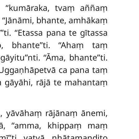
 ‘‘kumāraka, tvaṃ aññaṃ
. ‘‘Jānāmi, bhante, amhākaṃ
. ‘‘Etassa pana te gītassa
o, bhante’’ti. ‘‘Ahaṃ taṃ
itu’’nti. ‘‘Āma, bhante’’ti.
 Uggaṇhāpetvā ca pana
taṃ
ṃ gāyāhi, rājā te mahantaṃ
nte, yāvāhaṃ rājānaṃ ānemi,
tvā, ‘‘amma, khippaṃ maṃ
ī’’ti vatvā nhātamaṇḍito