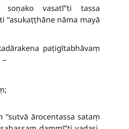
soṇako vasatī’’ti tassa
ti ‘‘asukaṭṭhāne nāma mayā
adārakena paṭigītabhāvaṃ
 –
ṃ;
 ‘‘sutvā ārocentassa sataṃ
sa sahassaṃ
dammī’’ti vadasi,