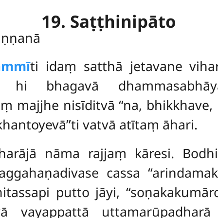
19. Saṭṭhinipāto
vaṇṇanā
ammī
ti idaṃ satthā jetavane vi
dā hi bhagavā dhammasabhā
majjhe nisīditvā ‘‘na, bhikkhave, 
ntoyevā’’ti vatvā atītaṃ āhari.
harājā nāma rajjaṃ kāresi. Bodh
aggahaṇadivase cassa ‘‘arindama
itassapi putto jāyi, ‘‘soṇakakumā
vā vayappattā uttamarūpadharā