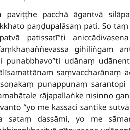
paviṭṭhe pacchā āgantvā silāpaṭ
khato paṇḍupalāsaṃ pati. So taṃ d
tvā patissatī’’ti aniccādivasen
aṃkhaṇaññevassa gihiliṅgaṃ anta
dāni punabbhavo’’ti udānaṃ udān
tālīsamattānaṃ saṃvaccharānaṃ ac
i soṇakaṃ punappunaṃ sarantopi 
tamahātale rājapallaṅke nisinno ga
anto ‘‘yo me kassaci santike sutv
tassa sataṃ dassāmi, yo me sāma