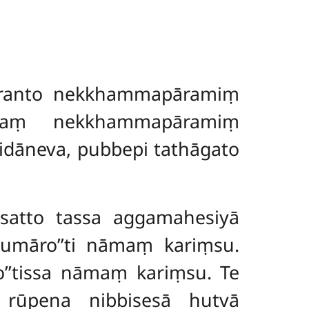
haranto nekkhammapāramiṃ
yaṃ nekkhammapāramiṃ
idāneva, pubbepi tathāgato
isatto tassa aggamahesiyā
kumāro’’ti nāmaṃ kariṃsu.
ro’’tissa nāmaṃ kariṃsu. Te
 rūpena nibbisesā hutvā