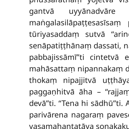
gantvā uyyānadvāre n
maṅgalasilāpaṭṭesasīsaṃ
tūriyasaddaṃ sutvā ‘‘ari
senāpatiṭṭhānaṃ dassati, 
pabbajissāmī’’ti cintetv
mahāsattaṃ nipannakaṃ dis
thokaṃ nipajjitvā uṭṭhāy
paggaṇhitvā āha – ‘‘rajjaṃ 
devā’’ti. ‘‘Tena hi sādhū’’
parivārena nagaraṃ paves
yasamahantatāya soṇakaku