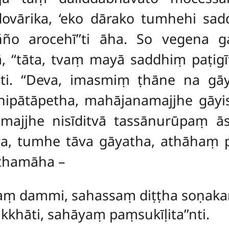
dovārika, ‘eko dārako tumhehi sad
añño arocehī’’ti āha. So vegena g
ā, ‘‘tāta, tvaṃ mayā saddhiṃ paṭigīt
sū’’ti. ‘‘Deva, imasmiṃ ṭhāne na 
pātāpetha, mahājanamajjhe gāyissā
majjhe nisīditvā tassānurūpaṃ ās
eva, tumhe tāva gāyatha, athāhaṃ pa
thamāha –
taṃ dammi, sahassaṃ diṭṭha soṇak
hāti, sahāyaṃ paṃsukīḷita’’nti.