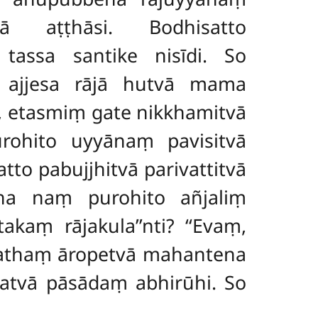
ā aṭṭhāsi. Bodhisatto
 tassa santike nisīdi. So
 ajjesa rājā
hutvā mama
, etasmiṃ gate nikkhamitvā
urohito uyyānaṃ pavisitvā
o pabujjhitvā parivattitvā
Atha naṃ purohito añjaliṃ
takaṃ rājakula’’nti? ‘‘Evaṃ,
vā rathaṃ āropetvā mahantena
atvā pāsādaṃ abhirūhi. So