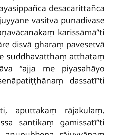
ayasippañca desacārittañca
juyyāne vasitvā punadivase
ṇavācanakaṃ karissāmā’’ti
re disvā gharaṃ pavesetvā
ne suddhavatthaṃ atthataṃ
āva ‘‘ajja me piyasahāyo
nāpatiṭṭhānaṃ dassatī’’ti
i, aputtakaṃ rājakulaṃ.
sa santikaṃ gamissatī’’ti
vā anupubbena rājuyyānaṃ