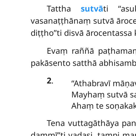
Tattha
sutvā
ti ‘‘as
vasanaṭṭhānaṃ sutvā āroc
diṭṭho’’ti disvā ārocentass
Evaṃ
raññā paṭhamaṃ
pakāsento satthā abhisamb
2
.
‘‘Athabravī māṇa
Mayhaṃ sutvā sa
Ahaṃ te soṇakakk
Tena vuttagāthāya pan
dammī’’ti vadasi, tampi m