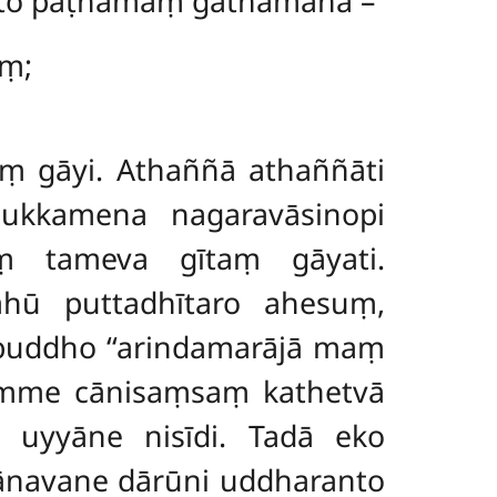
ento paṭhamaṃ gāthamāha –
aṃ;
aṃ gāyi. Athaññā athaññāti
nukkamena nagaravāsinopi
ṃ tameva gītaṃ gāyati.
hū puttadhītaro ahesuṃ,
buddho ‘‘arindamarājā maṃ
amme cānisaṃsaṃ kathetvā
ā uyyāne nisīdi. Tadā eko
ānavane dārūni uddharanto