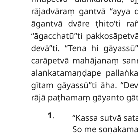
rājadvāraṃ gantvā ‘‘ayya 
āgantvā dvāre ṭhito’ti r
‘‘āgacchatū’’ti pakkosāpetv
devā’’ti. ‘‘Tena hi gāyas
carāpetvā mahājanaṃ sanni
alaṅkatamaṇḍape pallaṅka
gītaṃ gāyassū’’ti āha. ‘‘D
rājā paṭhamaṃ gāyanto gā
1
.
‘‘Kassa
sutvā sa
So me soṇakamakk