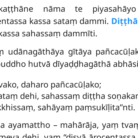
ukaṭṭhāne nāma te piyasahāyo 
entassa kassa sataṃ dammi.
Diṭṭhā
a kassa sahassaṃ dammīti.
 udānagāthāya gītāya pañcacūḷak
uddho hutvā dīyaḍḍhagāthā abhāsi
vako, daharo pañcacūḷako;
taṃ dehi, sahassaṃ diṭṭha soṇaka
hissaṃ, sahāyaṃ paṃsukīḷita’’nti.
a ayamattho – mahārāja, yaṃ tvaṃ
ameva dehi, yaṃ ‘‘disvā ārocentas