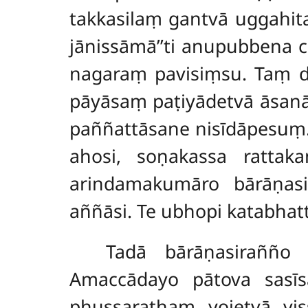
takkasilaṃ gantvā uggahit
jānissāmā’’ti anupubbena 
nagaraṃ pavisiṃsu. Taṃ d
pāyāsaṃ paṭiyādetvā āsan
paññattāsane nisīdāpesuṃ
ahosi, soṇakassa rattak
arindamakumāro
bārāṇas
aññāsi. Te ubhopi katabh
Tadā bārāṇasirañño 
Amaccādayo pātova sasīsa
phussarathaṃ yojetvā vi