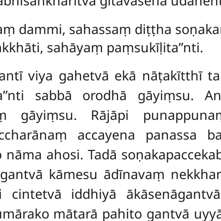
 abhisaṅkharitvā gītavasena udān
ataṃ dammi, sahassaṃ diṭṭha soṇak
hāti, sahāyaṃ paṃsukīḷita’’nti.
ntī viya gahetvā ekā nāṭakītthī t
a’’nti sabbā orodhā gāyiṃsu. A
aṃ gāyiṃsu. Rājāpi
punappuna
charānaṃ accayena panassa ba
o nāma ahosi. Tadā
soṇakapacceka
 gantvā kāmesu ādīnavaṃ nekkh
ti cintetvā iddhiyā ākāsenāgantv
kumārako mātarā pahito gantvā uyy