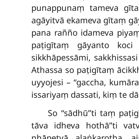
punappunaṃ tameva gīta
agāyitvā ekameva gītaṃ gāy
pana rañño idameva piyaṃ,
paṭigītaṃ gāyanto koci d
sikkhāpessāmi, sakkhissasi 
Athassa so paṭigītaṃ ācik
uyyojesi – ‘‘gaccha, kumā
issariyaṃ dassati, kiṃ te dār
So ‘‘sādhū’’ti taṃ paṭ
tāva idheva hothā’’ti v
nhāpetvā alaṅkarotha, a