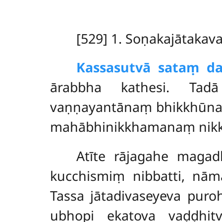
[529] 1. Soṇakajātaka
Kassa
sutvā sataṃ d
ārabbha kathesi. Ta
vaṇṇayantānaṃ bhikkhūnaṃ 
mahābhinikkhamanaṃ nikkha
Atīte rājagahe magad
kucchismiṃ nibbatti, nām
Tassa jātadivaseyeva puroh
ubhopi ekatova vaḍḍhit