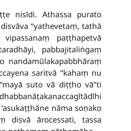
ṭe nisīdi. Athassa purato
isvāva ‘‘yathevetaṃ, tathā
a vipassanaṃ paṭṭhapetvā
radhāyi, pabbajitaliṅgaṃ
ento nandamūlakapabbhāraṃ
cayena saritvā ‘‘kahaṃ nu
‘‘mayā suto
vā diṭṭho vā’’ti
ndhabbanāṭakanaccagītādīhi
ā ‘asukaṭṭhāne nāma soṇako
ṃ disvā ārocessati, tassa