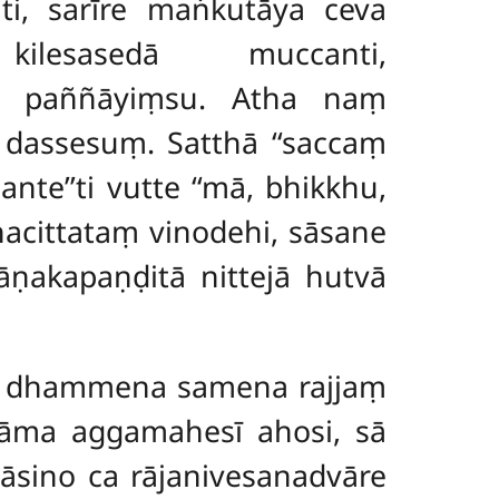
nti, sarīre maṅkutāya ceva
lesasedā muccanti,
ni paññāyiṃsu. Atha naṃ
i dassesuṃ. Satthā ‘‘saccaṃ
nte’’ti vutte ‘‘mā, bhikkhu,
acittataṃ vinodehi, sāsane
āṇakapaṇḍitā nittejā hutvā
jā dhammena samena rajjaṃ
 nāma aggamahesī ahosi, sā
āsino ca rājanivesanadvāre