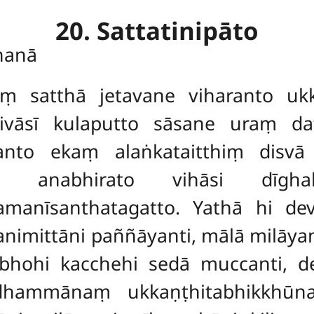
20. Sattatinipāto
ṇanā
aṃ satthā jetavane viharanto uk
hivāsī kulaputto sāsane uraṃ d
anto ekaṃ alaṅkataitthiṃ disvā
to anabhirato vihāsi dīghake
amanīsanthatagatto. Yathā hi d
ittāni paññāyanti, mālā milāyanti,
hohi kacchehi sedā muccanti, d
dhammānaṃ ukkaṇṭhitabhikkhūna