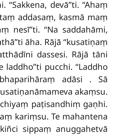
. ‘‘Sakkena, devā’’ti. ‘‘Ahaṃ
ntaṃ addasaṃ, kasmā maṃ
ṃ nesī’’ti. ‘‘Na saddahāmi,
hā’’ti āha. Rājā ‘‘kusatiṇaṃ
tthādīni dassesi. Rājā tāni
 laddho’’ti pucchi. ‘‘Laddho
abbhaparihāraṃ adāsi
. Sā
 kusatiṇanāmameva
akaṃsu.
chiyaṃ paṭisandhiṃ gaṇhi.
nāmaṃ kariṃsu. Te mahantena
 kiñci sippaṃ anuggahetvā