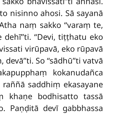
akko bhavissatī’’ti aññāsi.
o nisinno ahosi. Sā sayanā
Atha naṃ sakko ‘‘varaṃ te,
ehī’’ti. ‘‘Devi, tiṭṭhatu eko
issati virūpavā, eko rūpavā
vā’’ti. So ‘‘sādhū’’ti vatvā
takapupphaṃ kokanudañca
ā raññā saddhiṃ ekasayane
miṃ khaṇe
bodhisatto tassā
o. Paṇḍitā devī gabbhassa