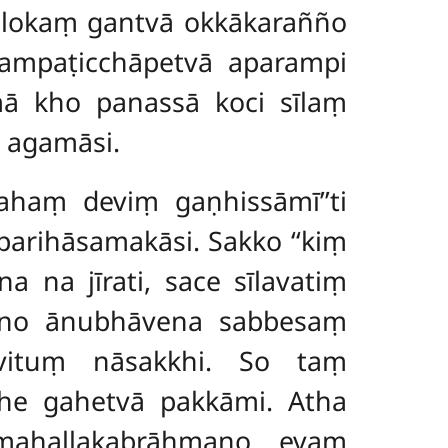
alokaṃ gantvā okkākarañño
sampaṭicchāpetvā aparampi
‘mā kho panassā koci sīlaṃ
 agamāsi.
ahaṃ deviṃ gaṇhissāmī’’ti
parihāsamakāsi. Sakko ‘‘kiṃ
na jīrati, sace sīlavatiṃ
ttano ānubhāvena sabbesaṃ
avituṃ nāsakkhi. So taṃ
the gahetvā pakkāmi. Atha
 mahallakabrāhmaṇo evaṃ