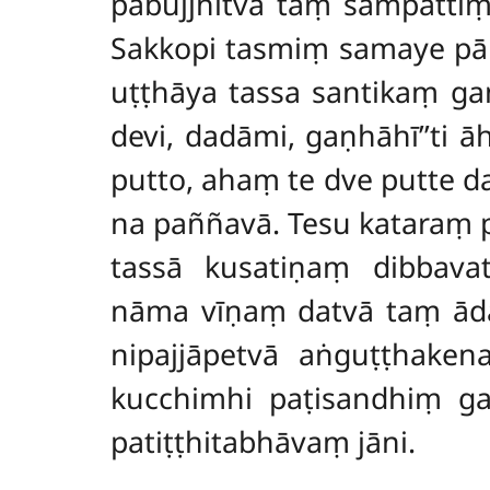
pabujjhitvā taṃ sampattiṃ 
Sakkopi tasmiṃ samaye pār
uṭṭhāya tassa santikaṃ ga
devi, dadāmi, gaṇhāhī’’ti āh
putto, ahaṃ te dve putte d
na paññavā. Tesu kataraṃ pa
tassā kusatiṇaṃ dibbav
nāma vīṇaṃ datvā taṃ ādā
nipajjāpetvā aṅguṭṭhak
kucchimhi paṭisandhiṃ ga
patiṭṭhitabhāvaṃ jāni.