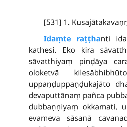
[531] 1. Kusajātakavaṇ
Idaṃ
te raṭṭha
nti id
kathesi. Eko kira sāvatt
sāvatthiyaṃ piṇḍāya car
oloketvā kilesābhibhū
uppaṇḍuppaṇḍukajāto dh
devaputtānaṃ pañca pubbanim
dubbaṇṇiyaṃ okkamati, ub
evameva sāsanā cavana