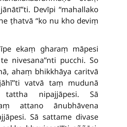
ātī’’ti. Devīpi ‘‘mahallako
āne ṭhatvā ‘‘ko nu kho deviṃ
mīpe ekaṃ gharaṃ māpesi
e nivesana’’nti pucchi. So
ā, ahaṃ bhikkhāya caritvā
jjāhī’’ti vatvā taṃ mudunā
tattha nipajjāpesi. Sā
naṃ attano ānubhāvena
jāpesi. Sā sattame divase