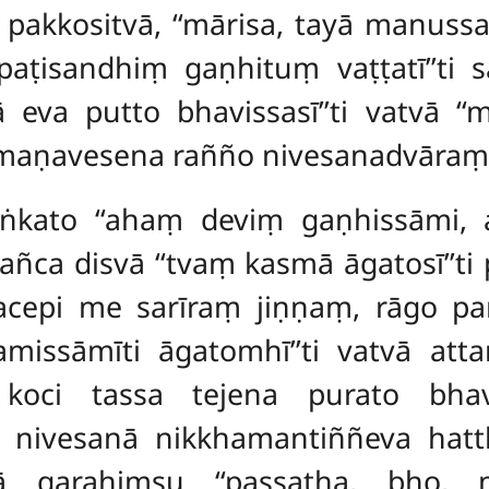
pakkositvā, ‘‘mārisa, tayā manuss
aṭisandhiṃ gaṇhituṃ vaṭṭatī’’ti 
ā eva putto bhavissasī’’ti vatvā ‘
hmaṇavesena rañño nivesanadvāraṃ
ṅkato ‘‘ahaṃ deviṃ gaṇhissāmi, 
añca disvā ‘‘tvaṃ kasmā āgatosī’’ti
epi me sarīraṃ jiṇṇaṃ, rāgo pana 
missāmīti āgatomhī’’ti vatvā a
 koci tassa tejena purato bh
 nivesanā nikkhamantiññeva hat
itā
garahiṃsu ‘‘passatha, bho,