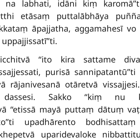
 na labhati, idāni kiṃ karomā’’t
natthi etāsaṃ puttalābhāya puñ
kataṃ āpajjatha, aggamahesī vo s
ppajjissatī’’ti.
ṭicchitvā ‘‘ito kira sattame di
jjessati, purisā sannipatantū’’t
 rājanivesanā otāretvā vissajjesi
assesi. Sakko ‘‘kiṃ nu kho
ā ‘‘etissā mayā puttaṃ
dātuṃ vaṭṭ
to’’ti upadhārento bodhisatt
hepetvā uparidevaloke nibbattit