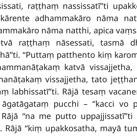
sissati, raṭṭhaṃ nassissatī’’ti upa
 kārente adhammakāro nāma natt
dhammakāro nāma natthi, apica va
etvā raṭṭhaṃ nāsessati, tasmā 
’’ti. ‘‘Puttaṃ patthento kiṃ karom
ammanāṭakaṃ katvā vissajjetha, s
manāṭakaṃ vissajjetha, tato jeṭṭh
ṃ labhissatī’’ti. Rājā tesaṃ vacan
gatāgataṃ pucchi – ‘‘kacci vo pu
Rājā ‘‘na me putto uppajjissatī’’
. Rājā ‘‘kiṃ upakkosatha, mayā t