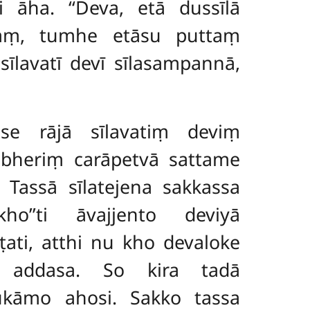
i āha. ‘‘Deva, etā dussīlā
ñaṃ, tumhe etāsu puttaṃ
īlavatī devī sīlasampannā,
vase rājā sīlavatiṃ deviṃ
i bheriṃ carāpetvā sattame
. Tassā sīlatejena sakkassa
’’ti āvajjento deviyā
ati, atthi nu kho devaloke
aṃ addasa. So kira tadā
ukāmo ahosi. Sakko tassa