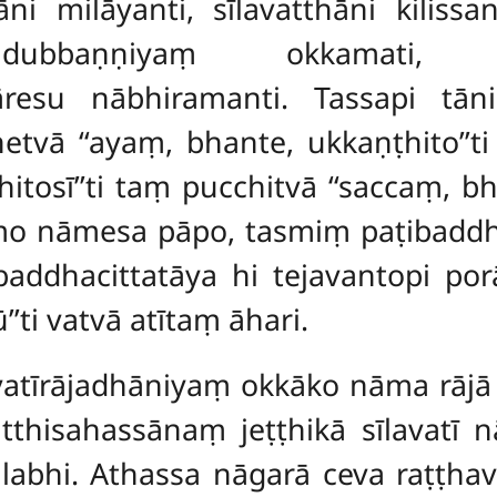
i milāyanti, sīlavatthāni kilissa
bbaṇṇiyaṃ okkamati, ki
āresu nābhiramanti. Tassapi tā
tvā ‘‘ayaṃ, bhante, ukkaṇṭhito’’t
itosī’’ti taṃ pucchitvā ‘‘saccaṃ, bha
mo nāmesa pāpo, tasmiṃ paṭibaddh
ddhacittatāya hi tejavantopi por
i vatvā atītaṃ āhari.
āvatīrājadhāniyaṃ okkāko nāma rā
itthisahassānaṃ jeṭṭhikā
sīlavatī
labhi. Athassa nāgarā ceva raṭṭhav