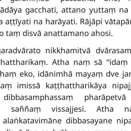
ya gacchati, attano yuttaṃ na jān
 aṭṭīyati na harāyati. Rājāpi vātap
nto taṃ disvā anattamano ahosi.
aradvārato nikkhamitvā dvārasa
hattharikaṃ. Atha naṃ sā ‘‘idaṃ t
āhaṃ eko, idānimhā mayaṃ dve jan
vaṃ imissā kaṭṭhattharikāya nipa
o
dibbasamphassaṃ pharāpetvā 
ena saññaṃ vissajjesi. Atha 
alaṅkatavimāne dibbasayane nipaj