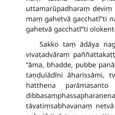
uttamarūpadharaṃ deviṃ ādā
maṃ gahetvā gacchatī’’ti na
gahetvā gacchatī’’ti oloke
Sakko taṃ ādāya nag
vivaṭadvāraṃ paññattakaṭṭ
‘‘āma, bhadde, pubbe pan
taṇḍulādīni āharissāmi, t
hatthena parāmasant
dibbasamphassapharaṇ
tāvatiṃsabhavanaṃ netvā 