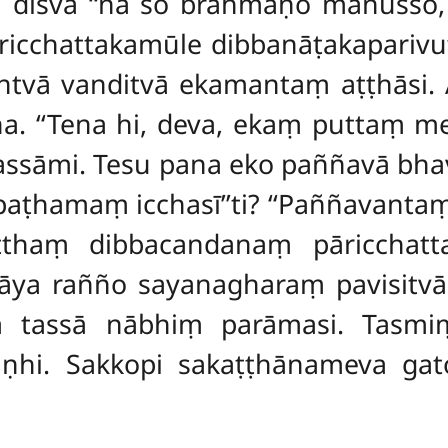
disvā ‘‘na so brāhmaṇo manusso, s
icchattakamūle dibbanāṭakaparivut
ntvā vanditvā ekamantaṃ aṭṭhāsi. 
a. ‘‘Tena hi, deva, ekaṃ puttaṃ me d
assāmi. Tesu pana eko paññavā bhav
ṭhamaṃ icchasī’’ti? ‘‘Paññavantaṃ, de
atthaṃ dibbacandanaṃ pāricchat
ya rañño sayanagharaṃ pavisitv
ena tassā nābhiṃ parāmasi. Tas
ṇhi. Sakkopi sakaṭṭhānameva gat