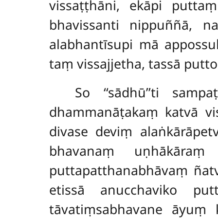
vissaṭṭhāni, ekāpi puttaṃ
bhavissanti nippuññā, 
alabhantīsupi mā appossuk
taṃ vissajjetha, tassā putto u
So ‘‘sādhū’’ti sampa
dhammanāṭakaṃ katvā vissa
divase deviṃ alaṅkārāpetvā
bhavanaṃ uṇhākāraṃ d
puttapatthanabhāvaṃ ñatv
etissā anucchaviko put
tāvatiṃsabhavane āyuṃ k