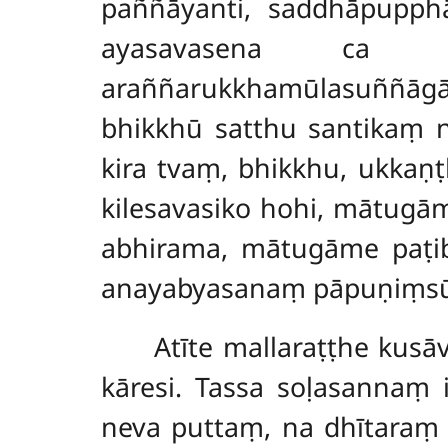
paññāyanti, saddhāpupphān
ayasavasena ca du
araññarukkhamūlasuññāg
bhikkhū satthu santikaṃ ne
kira tvaṃ, bhikkhu, ukkaṇṭh
kilesavasiko hohi, mātugā
abhirama, mātugāme paṭiba
anayabyasanaṃ pāpuṇiṃsū’’t
Atīte mallaraṭṭhe kus
kāresi. Tassa soḷasannaṃ 
neva puttaṃ, na dhītaraṃ 