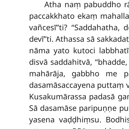
Atha naṃ pabuddho rājā d
paccakkhato ekaṃ mahal
vañcesī’’ti? ‘‘Saddahatha,
devī’’ti. Athassa sā sakkad
nāma yato kutoci labbhatī’
disvā saddahitvā, ‘‘bhadde,
mahārāja, gabbho me pat
dasamāsaccayena puttaṃ v
Kusakumārassa padasā gam
Sā dasamāse paripuṇṇe putt
yasena vaḍḍhiṃsu. Bodhis