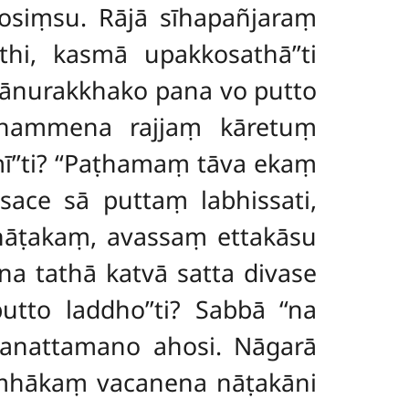
kkosiṃsu. Rājā sīhapañjaraṃ
hi, kasmā upakkosathā’’ti
ṃsānurakkhako
pana vo putto
dhammena rajjaṃ kāretuṃ
ī’’ti? ‘‘Paṭhamaṃ tāva ekaṃ
ace sā puttaṃ labhissati,
anāṭakaṃ, avassaṃ ettakāsu
ena tathā katvā satta divase
tto laddho’’ti? Sabbā ‘‘na
ti anattamano ahosi. Nāgarā
umhākaṃ vacanena nāṭakāni