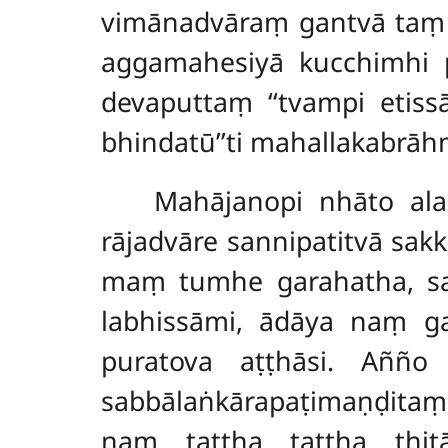
vimānadvāraṃ gantvā taṃ 
aggamahesiyā kucchimhi p
devaputtaṃ ‘‘tvampi etiss
bhindatū’’ti mahallakabrā
Mahājanopi nhāto ala
rājadvāre sannipatitvā sakk
maṃ tumhe garahatha, sac
labhissāmi, ādāya naṃ ga
puratova aṭṭhāsi. Añño
sabbālaṅkārapaṭimaṇḍitaṃ
naṃ tattha tattha ṭh