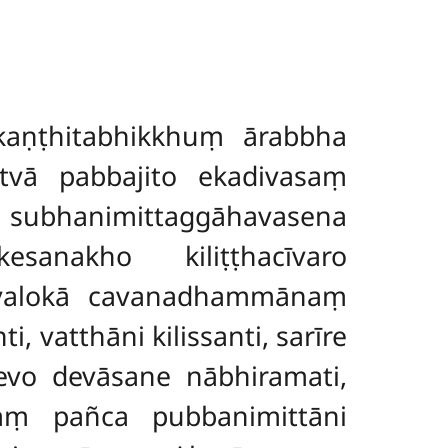
kaṇṭhitabhikkhuṃ ārabbha
atvā pabbajito ekadivasaṃ
 subhanimittaggāhavasena
sanakho kiliṭṭhacīvaro
evalokā cavanadhammānaṃ
 vatthāni kilissanti, sarīre
evo devāsane nābhiramati,
ṃ pañca pubbanimittāni