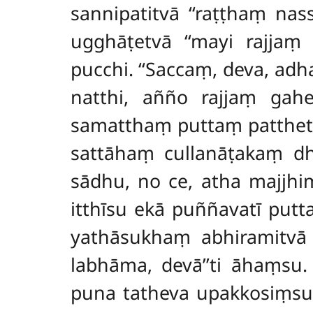
sannipatitvā ‘‘raṭṭhaṃ nas
ugghāṭetvā ‘‘mayi rajjaṃ
pucchi. ‘‘Saccaṃ, deva, a
natthi, añño
rajjaṃ gah
samatthaṃ puttaṃ patthethā
sattāhaṃ cullanāṭakaṃ dh
sādhu, no ce, atha majjhi
itthīsu ekā puññavatī putta
yathāsukhaṃ abhiramitvā ā
labhāma, devā’’ti āhaṃsu. 
puna tatheva upakkosiṃsu