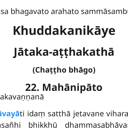
ssa bhagavato arahato sammāsamb
Khuddakanikāye
Jātaka-aṭṭhakathā
(Chaṭṭho bhāgo)
22. Mahānipāto
ātakavaṇṇanā
āvayā
ti idaṃ satthā jetavane vih
vasañhi bhikkhū dhammasabhāy