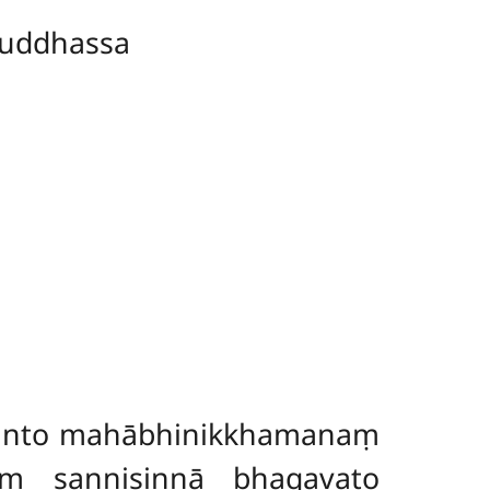
uddhassa
aranto mahābhinikkhamanaṃ
aṃ sannisinnā bhagavato