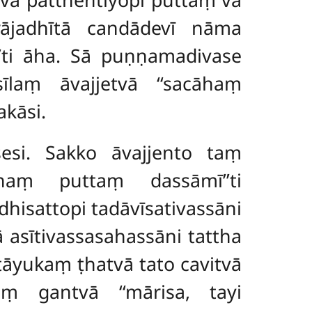
ājadhītā candādevī nāma
’’ti āha. Sā puṇṇamadivase
laṃ āvajjetvā ‘‘sacāhaṃ
akāsi.
esi. Sakko āvajjento taṃ
haṃ puttaṃ dassāmī’’ti
isattopi tadāvīsativassāni
 asītivassasahassāni tattha
atāyukaṃ ṭhatvā tato cavitvā
ṃ gantvā ‘‘mārisa, tayi