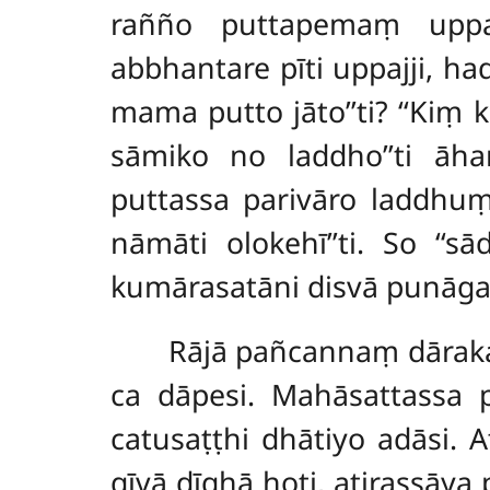
rañño puttapemaṃ uppaj
abbhantare pīti uppajji, h
mama putto jāto’’ti? ‘‘Kiṃ
sāmiko no laddho’’ti āh
puttassa parivāro laddhuṃ
nāmāti olokehī’’ti. So ‘‘
kumārasatāni disvā punāga
Rājā pañcannaṃ dārak
ca dāpesi. Mahāsattassa p
catusaṭṭhi dhātiyo adāsi. 
gīvā dīghā hoti, atirassāya