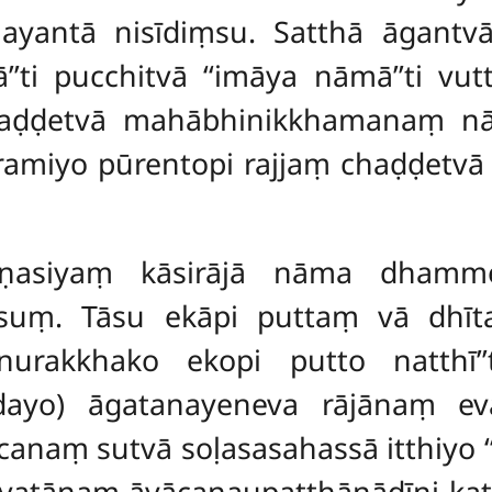
ntā nisīdiṃsu. Satthā āgantvā 
’’ti pucchitvā ‘‘imāya nāmā’’ti vu
chaḍḍetvā mahābhinikkhamanaṃ
n
miyo pūrentopi rajjaṃ chaḍḍetvā n
rāṇasiyaṃ kāsirājā nāma dhamme
esuṃ. Tāsu ekāpi puttaṃ vā dhī
rakkhako ekopi putto natthī’’t
dayo) āgatanayeneva rājānaṃ e
anaṃ sutvā soḷasasahassā itthiyo ‘
vatānaṃ āyācanaupaṭṭhānādīni kat