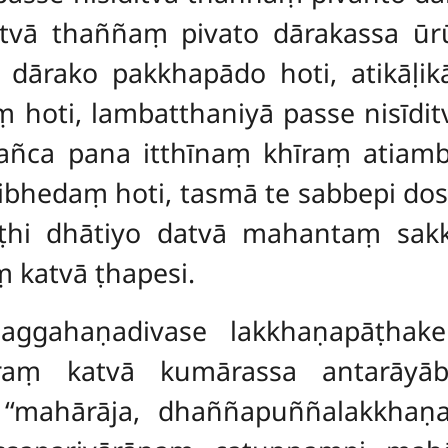
ditvā thaññaṃ pivato dārakassa ūrū
 dārako pakkhapādo hoti, atikāḷikā
ṃ hoti, lambatthaniyā passe nisīdi
ānañca pana itthīnaṃ khīraṃ atiam
ibhedaṃ hoti, tasmā te sabbepi dos
ṭhi dhātiyo datvā mahantaṃ sakk
ṃ katvā ṭhapesi.
aggahaṇadivase lakkhaṇapāṭhak
aṃ katvā kumārassa antarāyāb
 ‘‘mahārāja, dhaññapuññalakkh