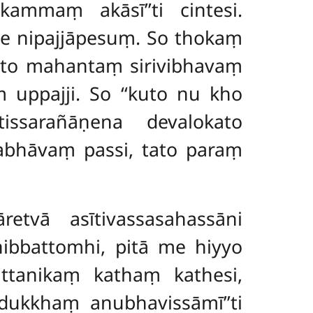
ammaṃ akāsī’’ti cintesi.
ne nipajjāpesuṃ. So thokaṃ
nto mahantaṃ sirivibhavaṃ
ṃ uppajji. So ‘‘kuto nu
kho
ssarañāṇena devalokato
abhāvaṃ passi, tato paraṃ
etvā asītivassasahassāni
ibbattomhi, pitā me hiyyo
ttanikaṃ kathaṃ kathesi,
dukkhaṃ anubhavissāmī’’ti