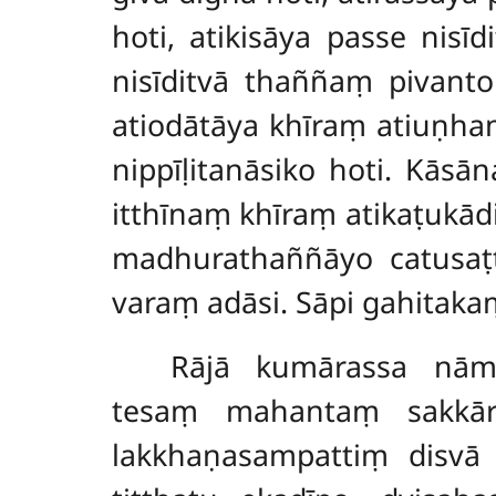
hoti, atikisāya passe nisī
nisīditvā thaññaṃ pivanto
atiodātāya khīraṃ atiuṇha
nippīḷitanāsiko hoti. Kās
itthīnaṃ khīraṃ atikaṭukād
madhurathaññāyo catusaṭ
varaṃ adāsi. Sāpi gahitaka
Rājā kumārassa nām
tesaṃ mahantaṃ sakkār
lakkhaṇasampattiṃ disvā