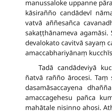
manussaloke uppanne pāram
kāsirañño candādevī nāma
vatvā aññesañca cavana
sakaṭṭhānameva agamāsi. S
devalokato cavitvā sayaṃ c
amaccabhariyānaṃ kucchīs
Tadā candādeviyā kuc
ñatvā rañño ārocesi. Taṃ
dasamāsaccayena dhañña
amaccagehesu pañca kumā
mahātale nisinno ahosi. A