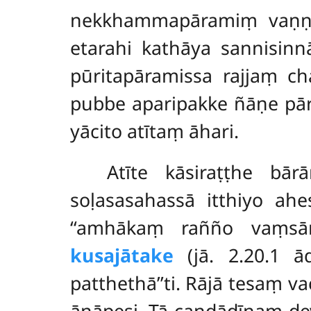
nekkhammapāramiṃ vaṇṇaya
etarahi kathāya sannisinnā
pūritapāramissa rajjaṃ 
pubbe aparipakke ñāṇe pāra
yācito atītaṃ āhari.
Atīte kāsiraṭṭhe bā
soḷasasahassā itthiyo ah
‘‘amhākaṃ rañño vaṃsānu
kusajātake
(jā. 2.20.1 ā
patthethā’’ti. Rājā
tesaṃ vac
āṇāpesi. Tā candādīnaṃ de