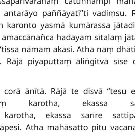
hassaparivārānaṃ catunnampi ma
i antarāyo
paññāyatī’’ti vadiṃsu.
 karonto yasmā kumārassa jātadiv
va amaccānañca hadayaṃ sītalaṃ j
’’tissa nāmaṃ akāsi. Atha naṃ dhā
 Rājā piyaputtaṃ āliṅgitvā sīse 
 corā ānītā. Rājā te disvā ‘‘tesu 
saṃ karotha, ekassa saṅ
karotha, ekassa sarīre satti
ṇāpesi. Atha mahāsatto pitu vacan