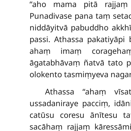
‘‘aho mama pitā rajjaṃ 
Punadivase pana taṃ setac
niddāyitvā pabuddho akkh
passi. Athassa pakatiyāpi
ahaṃ imaṃ coragehaṃ ā
āgatabhāvaṃ ñatvā tato p
olokento tasmiṃyeva nagar
Athassa ‘‘ahaṃ vīsat
ussadaniraye pacciṃ, idā
catūsu coresu ānītesu t
sacāhaṃ rajjaṃ kāressāmi