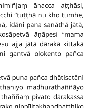
ṭṭhimiñjaṃ
āhacca aṭṭhāsi,
cchi ‘‘tuṭṭhā nu kho tumhe,
ā, idāni pana sanāthā jātā,
kosāpetvā āṇāpesi ‘‘mama
u ajja jātā dārakā kittakā
hāni gantvā olokento pañca
vā puna pañca dhātisatāni
tthaniyo madhurathaññāyo
vā thaññaṃ pivato dārakassa
ārako nippīḷitakhandhaṭṭhiko