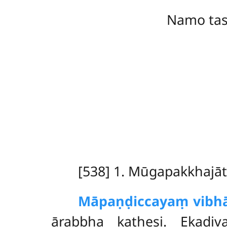
Namo ta
[538] 1. Mūgapakkhaj
Mā
paṇḍiccayaṃ vibh
ārabbha kathesi. Ekadi