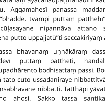
u. Aggamahesī panassa maddar
‘‘bhadde, tvampi puttaṃ patthehī
cūḷasayane nipannāva attano sī
cena
putto uppajjatū’’ti saccakiriyaṃ 
kkassa bhavanaṃ uṇhākāraṃ dass
devī puttaṃ pattheti, handā
padhārento bodhisattaṃ passi. Bodh
 tato cuto ussadaniraye nibbattitvā
iṃsabhavane nibbatti. Tatthāpi yāv
mo ahosi. Sakko tassa santika