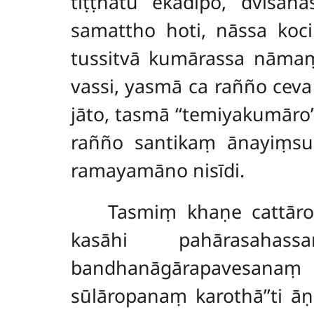
tiṭṭhatu ekadīpo, dvisa
samattho hoti, nāssa koc
tussitvā kumārassa nāmaṃ
vassi, yasmā ca rañño ce
jāto, tasmā ‘‘temiyakumāro
rañño santikaṃ ānayiṃsu.
ramayamāno nisīdi.
Tasmiṃ
khaṇe cattāro
kasāhi pahārasahas
bandhanāgārapavesanaṃ 
sūlāropanaṃ karothā’’ti ā