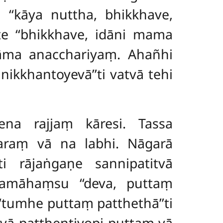
‘‘kāya nuttha, bhikkhave,
tte ‘‘bhikkhave, idāni mama
āma anacchariyaṃ. Ahañhi
ikkhantoyevā’’ti vatvā tehi
na rajjaṃ kāresi. Tassa
taraṃ vā na labhi. Nāgarā
i rājaṅgaṇe sannipatitvā
vamāhaṃsu ‘‘deva, puttaṃ
‘tumhe puttaṃ patthethā’’ti
vā patthentiyopi puttaṃ vā