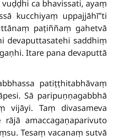
vuḍḍhi ca bhavissati, ayaṃ
ā kucchiyaṃ uppajjāhī’’ti
ttānaṃ paṭiññaṃ gahetvā
hi devaputtasatehi saddhiṃ
gaṇhi. Itare pana devaputtā
abbhassa patiṭṭhitabhāvaṃ
āpesi. Sā paripuṇṇagabbhā
 vijāyi. Taṃ divasameva
 rājā amaccagaṇaparivuto
cayiṃsu. Tesaṃ vacanaṃ sutvā