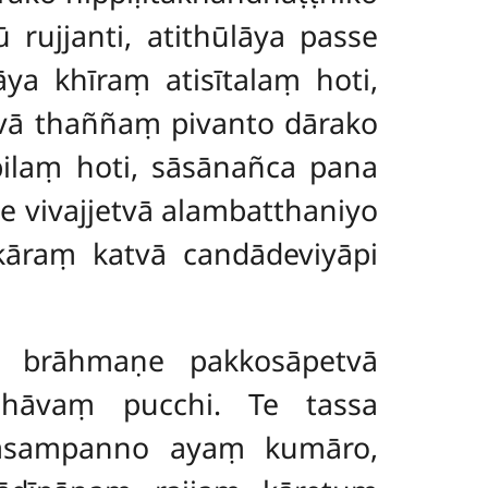
 rujjanti, atithūlāya passe
ya khīraṃ atisītalaṃ hoti,
tvā thaññaṃ pivanto dārako
bilaṃ hoti, sāsānañca pana
e vivajjetvā alambatthaniyo
āraṃ katvā candādeviyāpi
e brāhmaṇe pakkosāpetvā
hāvaṃ pucchi. Te tassa
aṇasampanno ayaṃ kumāro,