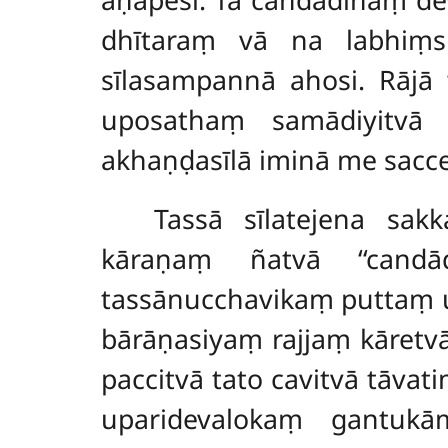
dhītaraṃ vā na labhiṃs
sīlasampannā ahosi. Rājā 
uposathaṃ samādiyitvā 
akhaṇḍasīlā iminā me sac
Tassā sīlatejena sa
kāraṇaṃ ñatvā ‘‘candā
tassānucchavikaṃ puttaṃ u
bārāṇasiyaṃ rajjaṃ kāretvā
paccitvā tato cavitvā tāvat
uparidevalokaṃ gantukā