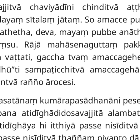
jitvā chaviyādīni chinditvā a
adayaṃ sītalaṃ jātaṃ. So amacce pu
 kathetha, deva, mayaṃ pubbe anāth
aṃsu. Rājā mahāsenaguttaṃ pak
 vaṭṭati, gaccha tvaṃ amaccagehes
sādhū’’ti sampaṭicchitvā amaccage
ntvā rañño ārocesi.
asatānaṃ kumārapasādhanāni peset
ana atidīghādidosavajjitā
alamba
Atidīghāya hi itthiyā passe nisīdit
 passe nisīditvā thaññaṃ pivanto d