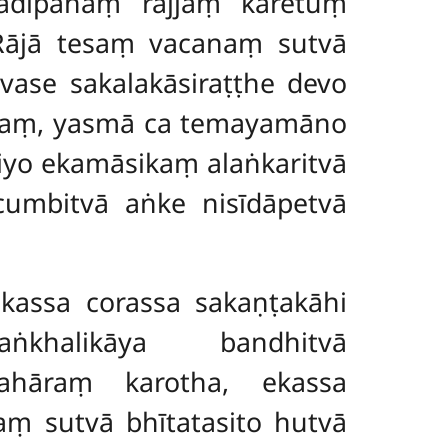
hādīpānaṃ rajjaṃ kāretuṃ
 Rājā tesaṃ vacanaṃ sutvā
ase sakalakāsiraṭṭhe devo
ātaṃ, yasmā ca temayamāno
tiyo ekamāsikaṃ alaṅkaritvā
cumbitvā aṅke nisīdāpetvā
ekassa corassa sakaṇṭakāhi
khalikāya bandhitvā
pahāraṃ karotha, ekassa
aṃ sutvā bhītatasito hutvā