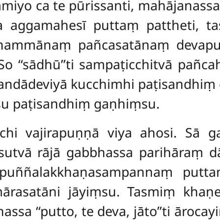
iyo ca te pūrissanti, mahājanassa 
 aggamahesī puttaṃ pattheti, tass
dhammānaṃ pañcasatānaṃ devapu
o ‘‘sādhū’’ti sampaṭicchitvā pañca
andādeviyā kucchimhi paṭisandhiṃ 
u paṭisandhiṃ gaṇhiṃsu.
chi vajirapuṇṇā viya ahosi. Sā g
 sutvā rājā gabbhassa parihāraṃ d
puññalakkhaṇasampannaṃ puttaṃ
rasatāni jāyiṃsu. Tasmiṃ khaṇe
thassa
‘‘putto, te deva, jāto’’ti āro