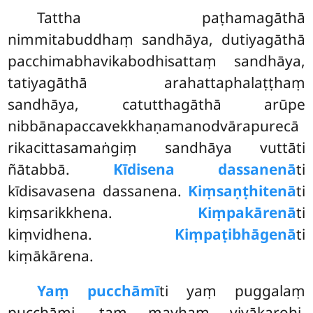
Tattha
paṭhamagāthā
nimmitabuddhaṃ sandhāya, dutiyagāthā
pacchimabhavikabodhisattaṃ sandhāya,
tatiyagāthā arahattaphalaṭṭhaṃ
sandhāya, catutthagāthā arūpe
nibbānapaccavekkhaṇamanodvārapurecā
rikacittasamaṅgiṃ sandhāya vuttāti
ñātabbā.
Kīdisena dassanenā
ti
kīdisavasena dassanena.
Kiṃsaṇṭhitenā
ti
kiṃsarikkhena.
Kiṃpakārenā
ti
kiṃvidhena.
Kiṃpaṭibhāgenā
ti
kiṃākārena.
Yaṃ pucchāmī
ti yaṃ puggalaṃ
pucchāmi, taṃ mayhaṃ viyākarohi.