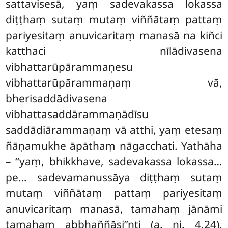
sattavisesā, yaṃ sadevakassa lokassa
diṭṭhaṃ sutaṃ mutaṃ viññātaṃ pattaṃ
pariyesitaṃ anuvicaritaṃ manasā na kiñci
katthaci nīlādivasena
vibhattarūpārammaṇesu
vibhattarūpārammaṇaṃ vā,
bherisaddādivasena
vibhattasaddārammaṇādīsu
saddādiārammaṇaṃ vā atthi, yaṃ etesaṃ
ñāṇamukhe āpāthaṃ nāgacchati. Yathāha
– ‘‘yaṃ, bhikkhave, sadevakassa lokassa…
pe… sadevamanussāya diṭṭhaṃ sutaṃ
mutaṃ viññātaṃ pattaṃ pariyesitaṃ
anuvicaritaṃ
manasā, tamahaṃ jānāmi
tamahaṃ abbhaññāsi’’nti (a. ni. 4.24).