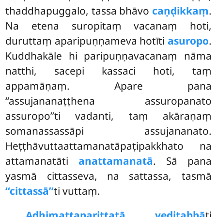
thaddhapuggalo, tassa bhāvo
caṇḍikkaṃ
.
Na etena suropitaṃ vacanaṃ hoti,
duruttaṃ aparipuṇṇameva hotīti
asuropo
.
Kuddhakāle hi
paripuṇṇavacanaṃ nāma
natthi, sacepi kassaci
hoti, taṃ
appamāṇaṃ. Apare pana
‘‘assujananaṭṭhena assuropanato
assuropo’’ti vadanti, taṃ akāraṇaṃ
somanassassāpi assujananato.
Heṭṭhāvuttaattamanatāpaṭipakkhato na
attamanatāti
anattamanatā
. Sā pana
yasmā cittasseva, na sattassa, tasmā
‘‘cittassā’’
ti vuttaṃ.
Adhimattaparittatā veditabbā
ti