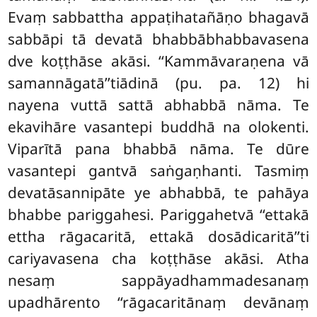
Evaṃ sabbattha appaṭihatañāṇo bhagavā
sabbāpi tā devatā bhabbābhabbavasena
dve koṭṭhāse akāsi. ‘‘Kammāvaraṇena vā
samannāgatā’’tiādinā (pu. pa. 12) hi
nayena vuttā sattā abhabbā nāma. Te
ekavihāre vasantepi buddhā na olokenti.
Viparītā pana bhabbā nāma. Te dūre
vasantepi gantvā saṅgaṇhanti. Tasmiṃ
devatāsannipāte ye abhabbā, te
pahāya
bhabbe pariggahesi. Pariggahetvā ‘‘ettakā
ettha rāgacaritā, ettakā dosādicaritā’’ti
cariyavasena cha koṭṭhāse akāsi. Atha
nesaṃ sappāyadhammadesanaṃ
upadhārento ‘‘rāgacaritānaṃ devānaṃ