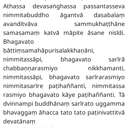
Athassa devasaṅghassa passantasseva
nimmitabuddho āgantvā dasabalaṃ
avanditvāva sammukhaṭṭhāne
samasamaṃ katvā māpite āsane nisīdi.
Bhagavato
bāttiṃsamahāpurisalakkhaṇāni,
nimmitassāpi, bhagavato sarīrā
chabbaṇṇarasmiyo nikkhamanti,
nimmitassāpi, bhagavato sarīrarasmiyo
nimmitasarīre paṭihaññanti, nimmitassa
rasmiyo bhagavato kāye paṭihaññanti. Tā
dvinnampi buddhānaṃ sarīrato uggamma
bhavaggaṃ āhacca tato tato paṭinivattitvā
devatānaṃ