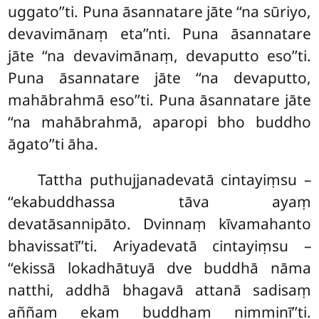
uggato’’ti. Puna āsannatare jāte ‘‘na sūriyo,
devavimānaṃ eta’’nti. Puna āsannatare
jāte ‘‘na devavimānaṃ, devaputto eso’’ti.
Puna āsannatare jāte ‘‘na devaputto,
mahābrahmā eso’’ti. Puna āsannatare jāte
‘‘na mahābrahmā, aparopi bho buddho
āgato’’ti āha.
Tattha puthujjanadevatā cintayiṃsu –
‘‘ekabuddhassa tāva ayaṃ
devatāsannipāto. Dvinnaṃ kīvamahanto
bhavissatī’’ti. Ariyadevatā cintayiṃsu –
‘‘ekissā lokadhātuyā dve buddhā nāma
natthi, addhā bhagavā attanā sadisaṃ
aññaṃ ekaṃ buddhaṃ nimminī’’ti.