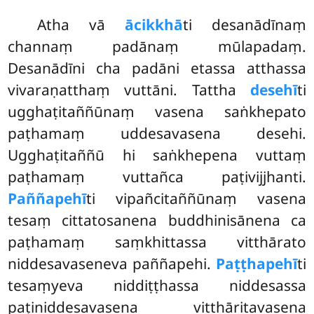
Atha vā
ācikkhā
ti desanādīnaṃ
channaṃ padānaṃ mūlapadaṃ.
Desanādīni cha padāni etassa atthassa
vivaraṇatthaṃ vuttāni. Tattha
desehī
ti
ugghaṭitaññūnaṃ vasena saṅkhepato
paṭhamaṃ uddesavasena desehi.
Ugghaṭitaññū hi saṅkhepena vuttaṃ
paṭhamaṃ vuttañca paṭivijjhanti.
Paññapehī
ti vipañcitaññūnaṃ vasena
tesaṃ cittatosanena buddhinisānena ca
paṭhamaṃ saṃkhittassa vitthārato
niddesavaseneva paññapehi.
Paṭṭhapehī
ti
tesaṃyeva niddiṭṭhassa niddesassa
paṭiniddesavasena vitthāritavasena