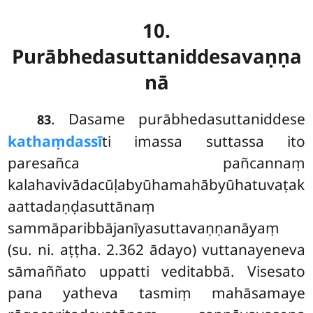
10.
Purābhedasuttaniddesavaṇṇa
nā
. Dasame
purābhedasuttaniddese
83
kathaṃdassī
ti imassa suttassa ito
paresañca pañcannaṃ
kalahavivādacūḷabyūhamahābyūhatuvaṭak
aattadaṇḍasuttānaṃ
sammāparibbājanīyasuttavaṇṇanāyaṃ
(su. ni. aṭṭha. 2.362 ādayo) vuttanayeneva
sāmaññato uppatti veditabbā. Visesato
pana yatheva tasmiṃ mahāsamaye