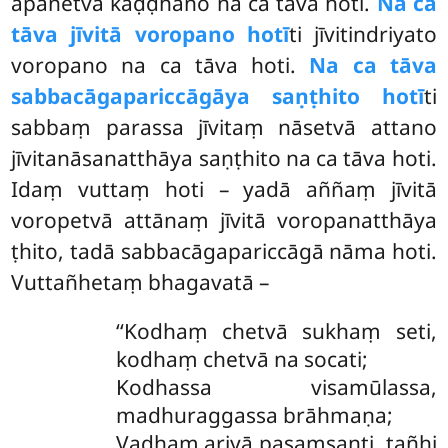
apanetvā kaḍḍhano na ca tāva hoti.
Na ca
tāva jīvitā voropano hotī
ti jīvitindriyato
voropano na ca tāva hoti.
Na ca tāva
sabbacāgapariccāgāya saṇṭhito hotī
ti
sabbaṃ parassa
jīvitaṃ nāsetvā attano
jīvitanāsanatthāya saṇṭhito na ca tāva hoti.
Idaṃ vuttaṃ hoti – yadā aññaṃ jīvitā
voropetvā attānaṃ jīvitā voropanatthāya
ṭhito, tadā sabbacāgapariccāgā nāma hoti.
Vuttañhetaṃ bhagavatā –
‘‘Kodhaṃ
chetvā sukhaṃ seti,
kodhaṃ chetvā na socati;
Kodhassa visamūlassa,
madhuraggassa brāhmaṇa;
Vadhaṃ ariyā pasaṃsanti, tañhi