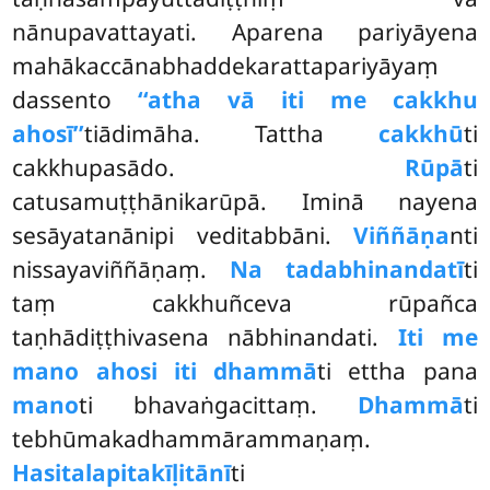
nānupavattayati. Aparena pariyāyena
mahākaccānabhaddekarattapariyāyaṃ
dassento
‘‘atha vā iti me cakkhu
ahosī’’
tiādimāha. Tattha
cakkhū
ti
cakkhupasādo.
Rūpā
ti
catusamuṭṭhānikarūpā. Iminā nayena
sesāyatanānipi veditabbāni.
Viññāṇa
nti
nissayaviññāṇaṃ.
Na tadabhinandatī
ti
taṃ cakkhuñceva rūpañca
taṇhādiṭṭhivasena nābhinandati.
Iti me
mano ahosi iti dhammā
ti ettha pana
mano
ti bhavaṅgacittaṃ.
Dhammā
ti
tebhūmakadhammārammaṇaṃ.
Hasitalapitakīḷitānī
ti