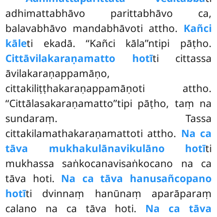
adhimattabhāvo parittabhāvo ca,
balavabhāvo mandabhāvoti attho.
Kañci
kāle
ti ekadā. ‘‘Kañci kāla’’ntipi pāṭho.
Cittāvilakaraṇamatto hotī
ti cittassa
āvilakaraṇappamāṇo,
cittakiliṭṭhakaraṇappamāṇoti attho.
‘‘Cittālasakaraṇamatto’’tipi pāṭho, taṃ na
sundaraṃ. Tassa
cittakilamathakaraṇamattoti attho.
Na ca
tāva mukhakulānavikulāno hotī
ti
mukhassa saṅkocanavisaṅkocano na ca
tāva hoti.
Na ca tāva hanusañcopano
hotī
ti dvinnaṃ hanūnaṃ aparāparaṃ
calano na ca tāva hoti.
Na ca tāva