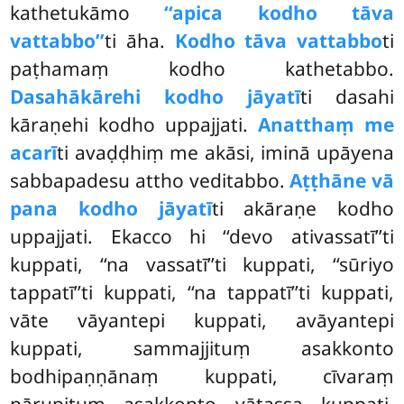
kathetukāmo
‘‘apica kodho tāva
vattabbo’’
ti āha.
Kodho tāva vattabbo
ti
paṭhamaṃ kodho kathetabbo.
Dasahākārehi kodho jāyatī
ti dasahi
kāraṇehi kodho uppajjati.
Anatthaṃ me
acarī
ti avaḍḍhiṃ me akāsi, iminā upāyena
sabbapadesu attho veditabbo.
Aṭṭhāne vā
pana kodho jāyatī
ti akāraṇe kodho
uppajjati. Ekacco hi ‘‘devo ativassatī’’ti
kuppati, ‘‘na vassatī’’ti kuppati, ‘‘sūriyo
tappatī’’ti kuppati, ‘‘na tappatī’’ti kuppati,
vāte vāyantepi kuppati, avāyantepi
kuppati, sammajjituṃ asakkonto
bodhipaṇṇānaṃ kuppati, cīvaraṃ
pārupituṃ asakkonto vātassa kuppati,