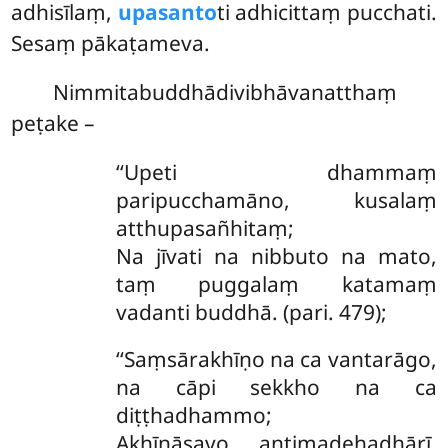
adhisīlaṃ,
upasanto
ti adhicittaṃ pucchati.
Sesaṃ pākaṭameva.
Nimmitabuddhādivibhāvanatthaṃ
peṭake –
‘‘Upeti dhammaṃ
paripucchamāno, kusalaṃ
atthupasañhitaṃ;
Na jīvati na nibbuto na mato,
taṃ puggalaṃ katamaṃ
vadanti buddhā. (pari. 479);
‘‘Saṃsārakhīṇo na ca vantarāgo,
na cāpi sekkho na ca
diṭṭhadhammo;
Akhīṇāsavo antimadehadhārī,