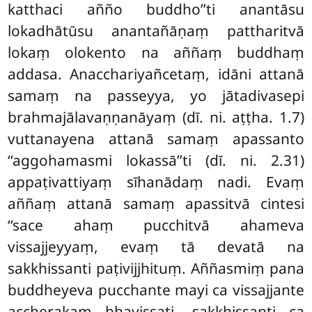
katthaci añño buddho’’ti anantāsu
lokadhātūsu anantañāṇaṃ pattharitvā
lokaṃ olokento na aññaṃ buddhaṃ
addasa. Anacchariyañcetaṃ, idāni attanā
samaṃ na passeyya, yo jātadivasepi
brahmajālavaṇṇanāyaṃ (dī. ni. aṭṭha. 1.7)
vuttanayena attanā samaṃ apassanto
‘‘aggohamasmi lokassā’’ti (dī. ni. 2.31)
appaṭivattiyaṃ sīhanādaṃ nadi. Evaṃ
aññaṃ attanā samaṃ apassitvā cintesi
‘‘sace
ahaṃ pucchitvā ahameva
vissajjeyyaṃ, evaṃ tā devatā na
sakkhissanti paṭivijjhituṃ. Aññasmiṃ pana
buddheyeva pucchante mayi ca vissajjante
accherakaṃ bhavissati, sakkhissanti ca