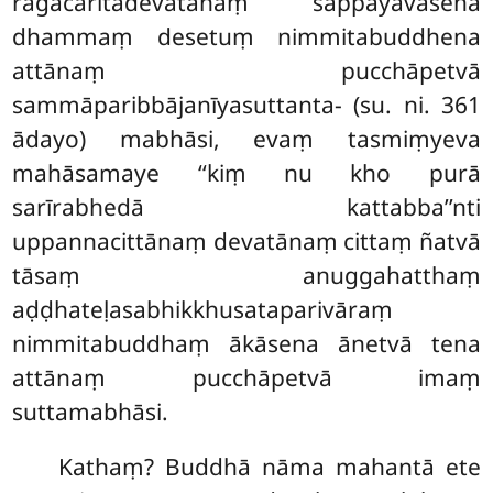
rāgacaritadevatānaṃ sappāyavasena
dhammaṃ desetuṃ nimmitabuddhena
attānaṃ pucchāpetvā
sammāparibbājanīyasuttanta- (su. ni. 361
ādayo) mabhāsi, evaṃ tasmiṃyeva
mahāsamaye ‘‘kiṃ nu kho purā
sarīrabhedā kattabba’’nti
uppannacittānaṃ devatānaṃ cittaṃ ñatvā
tāsaṃ anuggahatthaṃ
aḍḍhateḷasabhikkhusataparivāraṃ
nimmitabuddhaṃ ākāsena ānetvā tena
attānaṃ pucchāpetvā imaṃ
suttamabhāsi.
Kathaṃ? Buddhā nāma mahantā ete