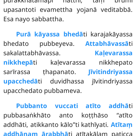
purakkhatamapi natthi, taṃ brūmi
upasantoti evamettha yojanā veditabbā.
Esa nayo sabbattha.
Purā kāyassa bhedā
ti karajakāyassa
bhedato pubbeyeva.
Attabhāvassā
ti
sakalattabhāvassa.
Kaḷevarassa
nikkhepā
ti kaḷevarassa nikkhepato
sarīrassa ṭhapanato.
Jīvitindriyassa
upacchedā
ti duvidhassa jīvitindriyassa
upacchedato pubbameva.
Pubbanto vuccati atīto addhā
ti
pubbasaṅkhāto anto koṭṭhāso ‘‘atīto
addhāti, atikkanto kālo’’ti kathīyati.
Atītaṃ
addhānaṃ ārabbhā
ti atītakālaṃ paṭicca