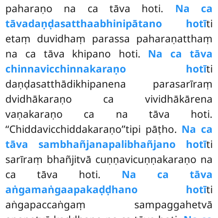
paharaṇo na ca tāva hoti.
Na ca
tāva
daṇḍasatthaabhinipātano hotī
ti
etaṃ duvidhaṃ parassa paharaṇatthaṃ
na ca tāva khipano hoti.
Na ca tāva
chinnavicchinnakaraṇo hotī
ti
daṇḍasatthādikhipanena parasarīraṃ
dvidhākaraṇo ca vividhākārena
vaṇakaraṇo ca na tāva hoti.
‘‘Chiddavicchiddakaraṇo’’tipi pāṭho.
Na ca
tāva sambhañjanapalibhañjano hotī
ti
sarīraṃ bhañjitvā cuṇṇavicuṇṇakaraṇo na
ca tāva hoti.
Na ca tāva
aṅgamaṅgaapakaḍḍhano hotī
ti
aṅgapaccaṅgaṃ sampaggahetvā