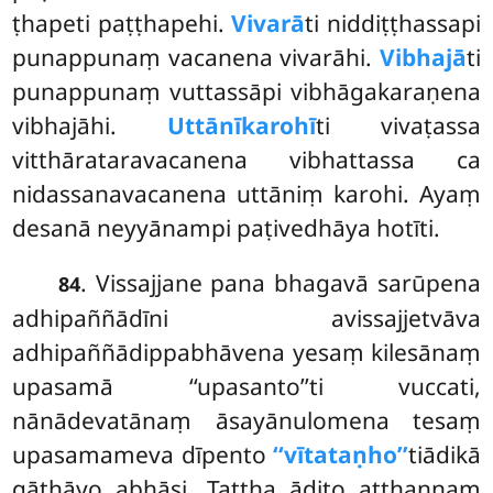
ṭhapeti paṭṭhapehi.
Vivarā
ti niddiṭṭhassapi
punappunaṃ vacanena vivarāhi.
Vibhajā
ti
punappunaṃ vuttassāpi vibhāgakaraṇena
vibhajāhi.
Uttānīkarohī
ti vivaṭassa
vitthārataravacanena vibhattassa ca
nidassanavacanena uttāniṃ karohi. Ayaṃ
desanā neyyānampi paṭivedhāya hotīti.
. Vissajjane pana bhagavā sarūpena
84
adhipaññādīni avissajjetvāva
adhipaññādippabhāvena yesaṃ kilesānaṃ
upasamā ‘‘upasanto’’ti vuccati,
nānādevatānaṃ āsayānulomena tesaṃ
upasamameva dīpento
‘‘vītataṇho’’
tiādikā
gāthāyo abhāsi. Tattha ādito aṭṭhannaṃ