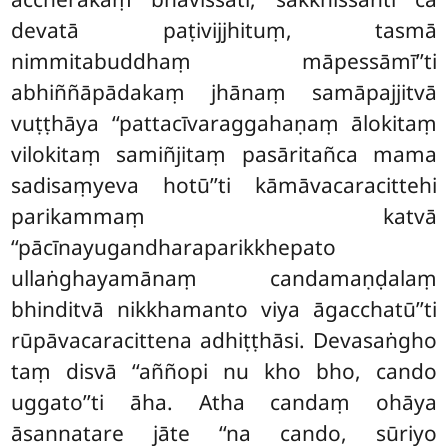
devatā paṭivijjhituṃ, tasmā
nimmitabuddhaṃ māpessāmī’’ti
abhiññāpādakaṃ jhānaṃ samāpajjitvā
vuṭṭhāya ‘‘pattacīvaraggahaṇaṃ ālokitaṃ
vilokitaṃ samiñjitaṃ pasāritañca mama
sadisaṃyeva hotū’’ti kāmāvacaracittehi
parikammaṃ katvā
‘‘pācīnayugandharaparikkhepato
ullaṅghayamānaṃ candamaṇḍalaṃ
bhinditvā nikkhamanto viya āgacchatū’’ti
rūpāvacaracittena adhiṭṭhāsi. Devasaṅgho
taṃ disvā ‘‘aññopi nu kho bho, cando
uggato’’ti āha. Atha candaṃ ohāya
āsannatare jāte ‘‘na cando, sūriyo