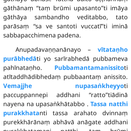
gāthānaṃ ‘‘taṃ brūmi upasanto’’ti imāya
gāthāya sambandho veditabbo, tato
parāsaṃ ‘‘sa ve santoti vuccatī’’ti iminā
sabbapacchimena padena.
Anupadavaṇṇanānayo –
vītataṇho
purābhedā
ti yo sarīrabhedā pubbameva
pahīnataṇho.
Pubbamantamanissito
ti
atītaddhādibhedaṃ pubbaantaṃ anissito.
Vemajjhe nupasaṅkheyyo
ti
paccuppannepi addhani ‘‘ratto’’tiādinā
nayena na upasaṅkhātabbo
.
Tassa natthi
purakkhata
nti tassa arahato dvinnaṃ
purekkhārānaṃ abhāvā anāgate addhani