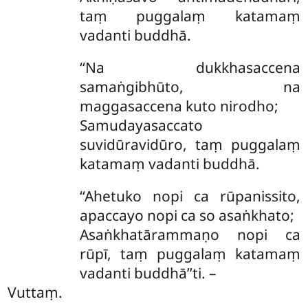
taṃ puggalaṃ katamaṃ
vadanti buddhā.
‘‘Na dukkhasaccena
samaṅgibhūto, na
maggasaccena kuto nirodho;
Samudayasaccato
suvidūravidūro, taṃ puggalaṃ
katamaṃ vadanti buddhā.
‘‘Ahetuko nopi ca rūpanissito,
apaccayo nopi ca so asaṅkhato;
Asaṅkhatārammaṇo nopi ca
rūpī, taṃ puggalaṃ katamaṃ
vadanti buddhā’’ti. –
Vuttaṃ.