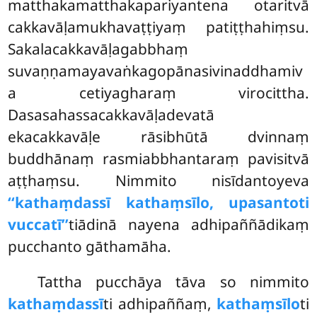
matthakamatthakapariyantena otaritvā
cakkavāḷamukhavaṭṭiyaṃ patiṭṭhahiṃsu.
Sakalacakkavāḷagabbhaṃ
suvaṇṇamayavaṅkagopānasivinaddhamiv
a cetiyagharaṃ virocittha.
Dasasahassacakkavāḷadevatā
ekacakkavāḷe rāsibhūtā dvinnaṃ
buddhānaṃ rasmiabbhantaraṃ pavisitvā
aṭṭhaṃsu. Nimmito nisīdantoyeva
‘‘kathaṃdassī kathaṃsīlo, upasantoti
vuccatī’’
tiādinā nayena adhipaññādikaṃ
pucchanto gāthamāha.
Tattha pucchāya tāva so nimmito
kathaṃdassī
ti adhipaññaṃ,
kathaṃsīlo
ti