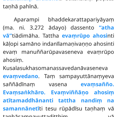
taṇhā pahīnā.
Aparampi bhaddekarattapariyāyaṃ
(ma. ni. 3.272 ādayo) dassento
‘‘atha
vā’’
tiādimāha. Tattha
evaṃrūpo ahosi
nti
kāḷopi samāno indanīlamaṇivaṇṇo ahosinti
evaṃ manuññarūpavaseneva evaṃrūpo
ahosiṃ.
Kusalasukhasomanassavedanāvaseneva
evaṃvedano
. Taṃ sampayuttānaṃyeva
saññādīnaṃ vasena
evaṃsañño.
Evaṃsaṅkhāro. Evaṃviññāṇo ahosiṃ
atītamaddhānanti tattha nandiṃ na
samannānetī
ti tesu rūpādīsu taṇhaṃ vā
taṇhāsampayuttadiṭṭhiṃ vā