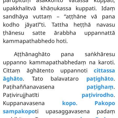
upakkhalitvā khāṇukassa kuppati. Idaṃ
sandhāya vuttaṃ – ‘‘aṭṭhāne vā pana
kodho jāyatī’’ti. Tattha heṭṭhā navasu
ṭhānesu satte ārabbha uppannattā
kammapathabhedo hoti.
Aṭṭhānaghāto pana saṅkhāresu
uppanno kammapathabhedaṃ na karoti.
Cittaṃ āghātento uppannoti
cittassa
āghāto
. Tato balavataro
paṭighāto
.
Paṭihaññanavasena
paṭighaṃ
.
Paṭivirujjhatīti
paṭivirodho
.
Kuppanavasena
kopo. Pakopo
sampakopo
ti upasaggavasena padaṃ