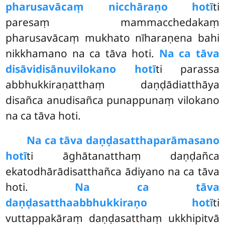
pharusavācaṃ nicchāraṇo hotī
ti
paresaṃ mammacchedakaṃ
pharusavācaṃ mukhato nīharaṇena bahi
nikkhamano na ca tāva hoti.
Na ca tāva
disāvidisānuvilokano hotī
ti parassa
abbhukkiraṇatthaṃ daṇḍādiatthāya
disañca anudisañca punappunaṃ vilokano
na ca tāva hoti.
Na ca tāva daṇḍasatthaparāmasano
hotī
ti āghātanatthaṃ daṇḍañca
ekatodhārādisatthañca ādiyano na ca tāva
hoti.
Na ca tāva
daṇḍasatthaabbhukkiraṇo hotī
ti
vuttappakāraṃ daṇḍasatthaṃ ukkhipitvā