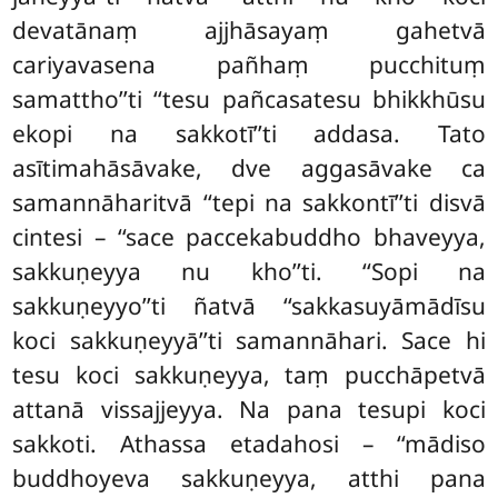
devatānaṃ ajjhāsayaṃ gahetvā
cariyavasena pañhaṃ pucchituṃ
samattho’’ti ‘‘tesu pañcasatesu bhikkhūsu
ekopi na sakkotī’’ti addasa. Tato
asītimahāsāvake, dve aggasāvake ca
samannāharitvā ‘‘tepi na sakkontī’’ti disvā
cintesi – ‘‘sace paccekabuddho bhaveyya,
sakkuṇeyya nu kho’’ti. ‘‘Sopi na
sakkuṇeyyo’’ti ñatvā ‘‘sakkasuyāmādīsu
koci sakkuṇeyyā’’ti samannāhari. Sace hi
tesu koci sakkuṇeyya, taṃ pucchāpetvā
attanā vissajjeyya. Na pana tesupi koci
sakkoti. Athassa etadahosi – ‘‘mādiso
buddhoyeva sakkuṇeyya, atthi pana