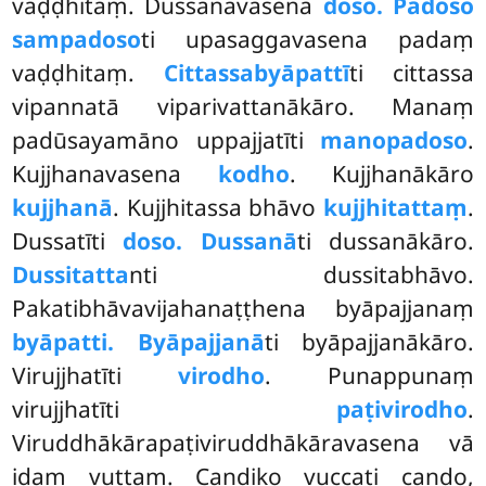
vaḍḍhitaṃ. Dussanavasena
doso. Padoso
sampadoso
ti upasaggavasena padaṃ
vaḍḍhitaṃ.
Cittassa
byāpattī
ti cittassa
vipannatā viparivattanākāro. Manaṃ
padūsayamāno uppajjatīti
manopadoso
.
Kujjhanavasena
kodho
. Kujjhanākāro
kujjhanā
. Kujjhitassa bhāvo
kujjhitattaṃ
.
Dussatīti
doso. Dussanā
ti dussanākāro.
Dussitatta
nti dussitabhāvo.
Pakatibhāvavijahanaṭṭhena byāpajjanaṃ
byāpatti. Byāpajjanā
ti byāpajjanākāro.
Virujjhatīti
virodho
. Punappunaṃ
virujjhatīti
paṭivirodho
.
Viruddhākārapaṭiviruddhākāravasena vā
idaṃ vuttaṃ. Caṇḍiko vuccati caṇḍo,