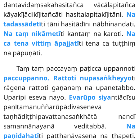
dantavidaṃsakahasitañca vācālapitañca
kāyakīḷādikīḷitañcāti hasitalapitakīḷitāni.
Na
tadassādetī
ti tāni hasitādīni nābhinandati.
Na taṃ nikāmetī
ti kantaṃ na karoti.
Na
ca tena vittiṃ āpajjatī
ti tena ca tuṭṭhiṃ
na pāpuṇāti.
Taṃ
taṃ paccayaṃ paṭicca uppannoti
paccuppanno. Rattoti nupasaṅkheyyo
ti
rāgena rattoti gaṇanaṃ na upanetabbo.
Uparipi eseva nayo.
Evarūpo siya
ntiādīsu
paṇītamanuññarūpādivaseneva
taṇhādiṭṭhipavattanasaṅkhātā nandī
samannānayanā veditabbā.
Na
paṇidahatī
ti patthanāvasena na ṭhapeti.