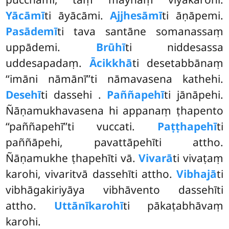
Yācāmī
ti āyācāmi.
Ajjhesāmī
ti āṇāpemi.
Pasādemī
ti tava santāne somanassaṃ
uppādemi.
Brūhī
ti niddesassa
uddesapadaṃ.
Ācikkhā
ti desetabbānaṃ
‘‘imāni nāmānī’’ti nāmavasena kathehi.
Desehī
ti dassehi
.
Paññapehī
ti jānāpehi.
Ñāṇamukhavasena hi appanaṃ ṭhapento
‘‘paññapehī’’ti
vuccati.
Paṭṭhapehī
ti
paññāpehi, pavattāpehīti attho.
Ñāṇamukhe ṭhapehīti vā.
Vivarā
ti vivaṭaṃ
karohi, vivaritvā dassehīti attho.
Vibhajā
ti
vibhāgakiriyāya vibhāvento dassehīti
attho.
Uttānīkarohī
ti pākaṭabhāvaṃ
karohi.