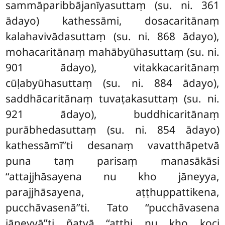
sammāparibbājanīyasuttaṃ (su. ni. 361
ādayo) kathessāmi, dosacaritānaṃ
kalahavivādasuttaṃ
(su. ni. 868 ādayo),
mohacaritānaṃ mahābyūhasuttaṃ (su. ni.
901 ādayo), vitakkacaritānaṃ
cūḷabyūhasuttaṃ (su. ni. 884 ādayo),
saddhācaritānaṃ tuvaṭakasuttaṃ (su. ni.
921 ādayo), buddhicaritānaṃ
purābhedasuttaṃ (su. ni. 854 ādayo)
kathessāmī’’ti desanaṃ vavatthāpetvā
puna taṃ parisaṃ manasākāsi
‘‘attajjhāsayena nu kho jāneyya,
parajjhāsayena, aṭṭhuppattikena,
pucchāvasenā’’ti. Tato ‘‘pucchāvasena
jāneyyā’’ti ñatvā ‘‘atthi nu kho koci