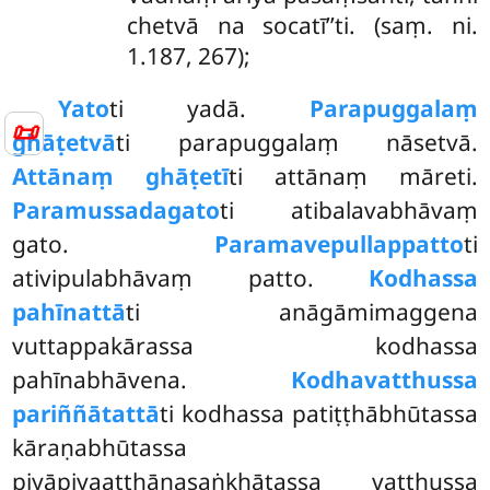
chetvā na socatī’’ti. (saṃ. ni.
1.187, 267);
Yato
ti yadā.
Parapuggalaṃ
📜
ghāṭetvā
ti parapuggalaṃ nāsetvā.
Attānaṃ ghāṭetī
ti attānaṃ māreti.
Paramussadagato
ti atibalavabhāvaṃ
gato.
Paramavepullappatto
ti
ativipulabhāvaṃ patto.
Kodhassa
pahīnattā
ti anāgāmimaggena
vuttappakārassa kodhassa
pahīnabhāvena.
Kodhavatthussa
pariññātattā
ti kodhassa patiṭṭhābhūtassa
kāraṇabhūtassa
piyāpiyaaṭṭhānasaṅkhātassa vatthussa