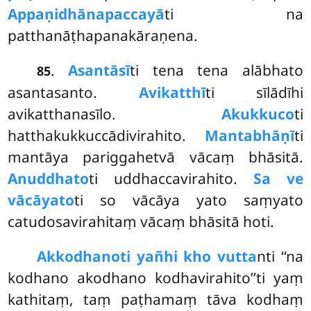
Appaṇidhānapaccayā
ti na
patthanāṭhapanakāraṇena.
.
Asantāsī
ti tena tena alābhato
85
asantasanto.
Avikatthī
ti sīlādīhi
avikatthanasīlo.
Akukkuco
ti
hatthakukkuccādivirahito.
Mantabhāṇī
ti
mantāya pariggahetvā vācaṃ bhāsitā.
Anuddhato
ti
uddhaccavirahito.
Sa ve
vācāyato
ti so vācāya yato saṃyato
catudosavirahitaṃ vācaṃ bhāsitā hoti.
Akkodhanoti yañhi kho vutta
nti ‘‘na
kodhano akodhano kodhavirahito’’ti yaṃ
kathitaṃ, taṃ paṭhamaṃ tāva kodhaṃ