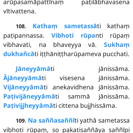
arūpasamāpattīnaṃ paṭilābhavasena
vītivattena.
.
Kathaṃ sametassā
ti kathaṃ
108
paṭipannassa.
Vibhoti rūpa
nti rūpaṃ
vibhavati, na bhaveyya vā.
Sukhaṃ
dukhañcā
ti iṭṭhāniṭṭharūpameva pucchati.
Jāneyyāmā
ti
jānissāma.
Ājāneyyāmā
ti visesena jānissāma.
Vijāneyyāmā
ti anekavidhena jānissāma.
Paṭivijāneyyāmā
ti sammā jānissāma.
Paṭivijjheyyāmā
ti cittena bujjhissāma.
.
Na saññasaññī
ti yathā sametassa
109
vibhoti rūpaṃ, so pakatisaññāya saññīpi