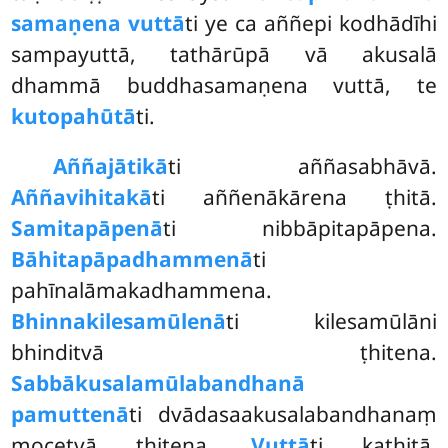
samaṇena vuttā
ti ye ca aññepi kodhādīhi
sampayuttā, tathārūpā vā akusalā
dhammā buddhasamaṇena vuttā, te
kutopahūtā
ti.
Aññajātikā
ti
aññasabhāvā.
Aññavihitakā
ti aññenākārena ṭhitā.
Samitapāpenā
ti nibbāpitapāpena.
Bāhitapāpadhammenā
ti
pahīnalāmakadhammena.
Bhinnakilesamūlenā
ti kilesamūlāni
bhinditvā ṭhitena.
Sabbākusalamūlabandhanā
pamuttenā
ti dvādasaakusalabandhanaṃ
mocetvā ṭhitena.
Vuttā
ti kathitā.