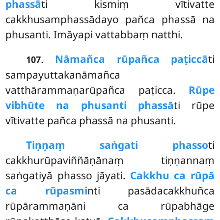
phassā
ti kismiṃ vītivatte
cakkhusamphassādayo pañca phassā na
phusanti. Imāyapi vattabbaṃ natthi.
.
Nāmañca rūpañca paṭiccā
ti
107
sampayuttakanāmañca
vatthārammaṇarūpañca paṭicca.
Rūpe
vibhūte na phusanti phassā
ti rūpe
vītivatte pañca phassā na phusanti.
Tiṇṇaṃ saṅgati phasso
ti
cakkhurūpaviññāṇānaṃ tiṇṇannaṃ
saṅgatiyā phasso jāyati.
Cakkhu ca rūpā
ca rūpasmi
nti pasādacakkhuñca
rūpārammaṇāni ca rūpabhāge