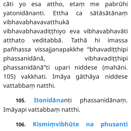
cāti yo esa attho, etaṃ me pabrūhi
yatonidānanti. Ettha ca sātāsātānaṃ
vibhavabhavavatthukā
vibhavabhavadiṭṭhiyo eva vibhavabhavāti
atthato veditabbā. Tathā hi imassa
pañhassa vissajjanapakkhe ‘‘bhavadiṭṭhipi
phassanidānā, vibhavadiṭṭhipi
phassanidānā’’ti upari niddese (mahāni.
105) vakkhati. Imāya gāthāya niddese
vattabbaṃ natthi.
.
Itonidāna
nti phassanidānaṃ.
105
Imāyapi vattabbaṃ natthi.
.
Kismiṃ
vibhūte na phusanti
106