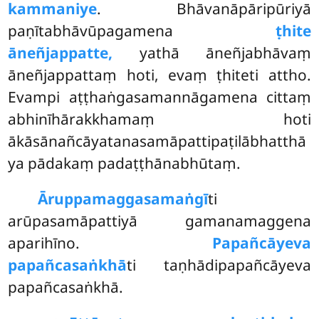
kammaniye
. Bhāvanāpāripūriyā
paṇītabhāvūpagamena
ṭhite
āneñjappatte,
yathā āneñjabhāvaṃ
āneñjappattaṃ hoti, evaṃ ṭhiteti attho.
Evampi aṭṭhaṅgasamannāgamena cittaṃ
abhinīhārakkhamaṃ hoti
ākāsānañcāyatanasamāpattipaṭilābhatthā
ya pādakaṃ padaṭṭhānabhūtaṃ.
Āruppamaggasamaṅgī
ti
arūpasamāpattiyā gamanamaggena
aparihīno.
Papañcāyeva
papañcasaṅkhā
ti taṇhādipapañcāyeva
papañcasaṅkhā.