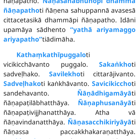
ñāṇapatho.
Ñāṇasahabhunopi dhammā
ñāṇapatho
ti ñāṇena sahuppannā avasesā
cittacetasikā dhammāpi ñāṇapatho. Idāni
upamāya sādhento
‘‘yathā ariyamaggo
ariyapatho’’
tiādimāha.
Kathaṃkathī
puggalo
ti
vicikicchāvanto puggalo.
Sakaṅkho
ti
sadveḷhako.
Savilekho
ti cittarājivanto.
Sadveḷhako
ti kaṅkhāvanto.
Savicikiccho
ti
sandehavanto.
Ñāṇādhigamāyā
ti
ñāṇapaṭilābhatthāya.
Ñāṇaphusanāyā
ti
ñāṇapaṭivijjhanatthāya. Atha vā
ñāṇavindanatthāya.
Ñāṇasacchikiriyāyā
ti
ñāṇassa paccakkhakaraṇatthāya.