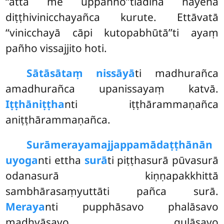
‘‘attā me uppanno’’tiādinā nayena
diṭṭhivinicchayañca kurute. Ettāvatā
‘‘vinicchayā cāpi kutopabhūtā’’ti ayaṃ
pañho vissajjito hoti.
Sātāsātaṃ nissāyā
ti madhurañca
amadhurañca upanissayaṃ katvā.
Iṭṭhāniṭṭha
nti iṭṭhārammaṇañca
aniṭṭhārammaṇañca.
Surāmerayamajjappamādaṭṭhānān
uyoga
nti ettha
surā
ti piṭṭhasurā pūvasurā
odanasurā kiṇṇapakkhittā
sambhārasaṃyuttāti pañca surā.
Meraya
nti pupphāsavo phalāsavo
madhvāsavo guḷāsavo