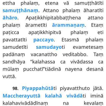
ettha phalaṃ, etena vā samuṭṭhātīti
samuṭṭhānaṃ
. Attano phalaṃ āharatīti
āhāro
. Apaṭikkhipitabbaṭṭhena attano
phalaṃ ārametīti
ārammaṇaṃ
. Etaṃ
paṭicca apaṭikkhipitvā phalaṃ
eti
pavattatīti
paccayo
. Etasmā phalaṃ
samudetīti
samudayo
ti evametesaṃ
padānaṃ vacanattho veditabbo. Taṃ
sandhāya ‘‘kalahassa ca vivādassa ca
mūlaṃ pucchatī’’tiādinā nayena desanā
vuttā.
.
Piyappahūtā
ti
piyavatthuto jātā.
98
Maccherayuttā kalahā vivādā
ti iminā
kalahavivādādīnaṃ na kevalaṃ