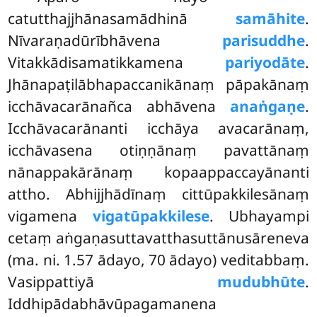
catutthajjhānasamādhinā
samāhite
.
Nīvaraṇadūrībhāvena
parisuddhe
.
Vitakkādisamatikkamena
pariyodāte
.
Jhānapaṭilābhapaccanikānaṃ pāpakānaṃ
icchāvacarānañca abhāvena
anaṅgaṇe
.
Icchāvacarānanti icchāya avacarānaṃ,
icchāvasena otiṇṇānaṃ pavattānaṃ
nānappakārānaṃ kopaappaccayānanti
attho. Abhijjhādīnaṃ cittūpakkilesānaṃ
vigamena
vigatūpakkilese
. Ubhayampi
cetaṃ aṅgaṇasuttavatthasuttānusāreneva
(ma. ni. 1.57 ādayo, 70 ādayo) veditabbaṃ.
Vasippattiyā
mudubhūte
.
Iddhipādabhāvūpagamanena