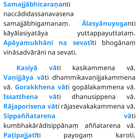
Samajjābhicaraṇa
nti
naccādidassanavasena
samajjābhigamanaṃ.
Ālasyānuyoga
nti
kāyālasiyatāya yuttappayuttataṃ.
Apāyamukhāni na sevatī
ti bhogānaṃ
vināsadvārāni na sevati.
Kasiyā vā
ti kasikammena vā.
Vaṇijjāya vā
ti dhammikavaṇijjakammena
vā.
Gorakkhena vā
ti gopālakammena vā.
Issatthena vā
ti dhanusippena
vā.
Rājaporisena vā
ti rājasevakakammena vā.
Sippaññatarena vā
ti
kumbhakārādisippānaṃ aññatarena vā.
Paṭipajjatī
ti payogaṃ karoti.