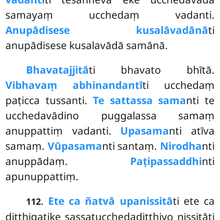
samayaṃ ucchedaṃ vadanti.
Anupādisese kusalāvadānā
ti
anupādisese kusalavādā samānā.
Bhavatajjitā
ti
bhavato bhītā.
Vibhavaṃ abhinandantī
ti ucchedaṃ
paṭicca tussanti.
Te sattassa sama
nti te
ucchedavādino puggalassa samaṃ
anuppattiṃ vadanti.
Upasama
nti atīva
samaṃ.
Vūpasama
nti santaṃ.
Nirodha
nti
anuppādaṃ.
Paṭipassaddhi
nti
apunuppattiṃ.
.
Ete ca ñatvā upanissitā
ti ete ca
112
diṭṭhigatike sassatucchedadiṭṭhiyo nissitāti