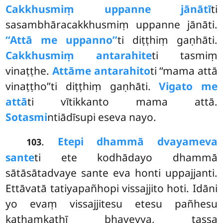
Cakkhusmiṃ uppanne jānātī
ti
sasambhāracakkhusmiṃ uppanne jānāti.
‘‘Attā me uppanno’’
ti diṭṭhiṃ gaṇhāti.
Cakkhusmiṃ antarahite
ti tasmiṃ
vinaṭṭhe.
Attā
me antarahito
ti ‘‘mama attā
vinaṭṭho’’ti diṭṭhiṃ gaṇhāti.
Vigato me
attā
ti vītikkanto mama attā.
Sotasmi
ntiādīsupi eseva nayo.
.
Etepi dhammā dvayameva
103
sante
ti ete kodhādayo dhammā
sātāsātadvaye sante eva honti uppajjanti.
Ettāvatā tatiyapañhopi vissajjito hoti. Idāni
yo evaṃ vissajjitesu etesu pañhesu
kathaṃkathī bhaveyya, tassa