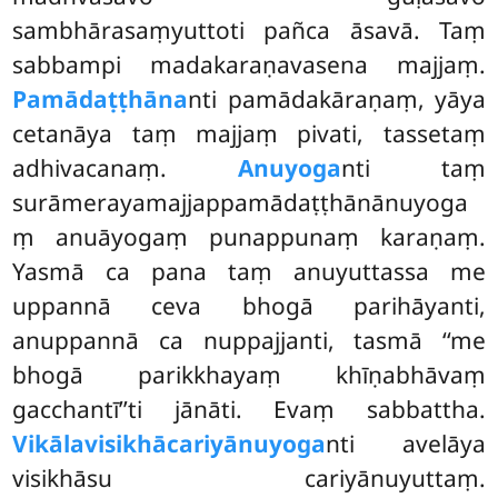
sambhārasaṃyuttoti pañca āsavā. Taṃ
sabbampi madakaraṇavasena majjaṃ.
Pamādaṭṭhāna
nti pamādakāraṇaṃ, yāya
cetanāya taṃ majjaṃ pivati, tassetaṃ
adhivacanaṃ.
Anuyoga
nti taṃ
surāmerayamajjappamādaṭṭhānānuyoga
ṃ
anuāyogaṃ punappunaṃ karaṇaṃ.
Yasmā ca pana taṃ anuyuttassa me
uppannā ceva bhogā parihāyanti,
anuppannā ca nuppajjanti, tasmā ‘‘me
bhogā parikkhayaṃ khīṇabhāvaṃ
gacchantī’’ti jānāti. Evaṃ sabbattha.
Vikālavisikhācariyānuyoga
nti avelāya
visikhāsu cariyānuyuttaṃ.