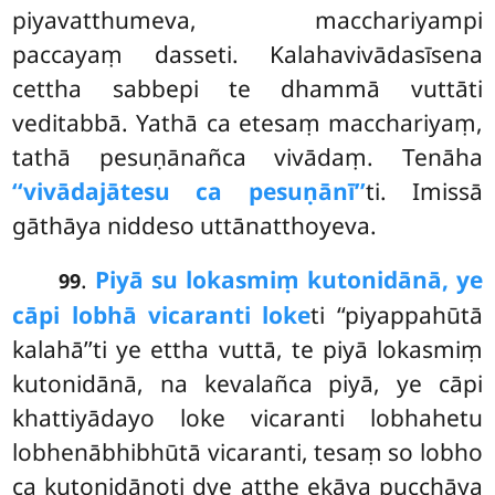
piyavatthumeva, macchariyampi
paccayaṃ
dasseti. Kalahavivādasīsena
cettha sabbepi te dhammā vuttāti
veditabbā. Yathā ca etesaṃ macchariyaṃ,
tathā pesuṇānañca vivādaṃ. Tenāha
‘‘vivādajātesu ca pesuṇānī’’
ti. Imissā
gāthāya niddeso uttānatthoyeva.
.
Piyā su lokasmiṃ kutonidānā, ye
99
cāpi lobhā vicaranti loke
ti ‘‘piyappahūtā
kalahā’’ti ye ettha vuttā, te piyā lokasmiṃ
kutonidānā, na kevalañca piyā, ye cāpi
khattiyādayo loke vicaranti lobhahetu
lobhenābhibhūtā vicaranti, tesaṃ so lobho
ca kutonidānoti dve atthe ekāya pucchāya