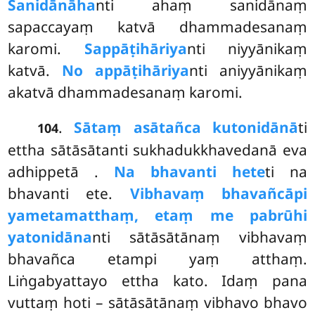
Sanidānāha
nti ahaṃ sanidānaṃ
sapaccayaṃ katvā dhammadesanaṃ
karomi.
Sappāṭihāriya
nti niyyānikaṃ
katvā.
No appāṭihāriya
nti aniyyānikaṃ
akatvā dhammadesanaṃ karomi.
.
Sātaṃ asātañca kutonidānā
ti
104
ettha sātāsātanti sukhadukkhavedanā eva
adhippetā
.
Na bhavanti hete
ti na
bhavanti ete.
Vibhavaṃ bhavañcāpi
yametamatthaṃ, etaṃ me pabrūhi
yatonidāna
nti sātāsātānaṃ vibhavaṃ
bhavañca etampi yaṃ atthaṃ.
Liṅgabyattayo ettha kato. Idaṃ pana
vuttaṃ hoti – sātāsātānaṃ vibhavo bhavo