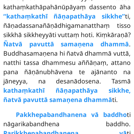
kathaṃkathāpahānūpāyaṃ dassento āha
‘‘kathaṃkathī ñāṇapathāya sikkhe’’
ti,
ñāṇadassanañāṇādhigamanatthaṃ tisso
sikkhā sikkheyyāti vuttaṃ hoti. Kiṃkāraṇā?
Ñatvā pavuttā samaṇena dhammā
.
Buddhasamaṇena hi ñatvā dhammā vuttā,
natthi tassa dhammesu aññāṇaṃ, attano
pana ñāṇānubhāvena te ajānanto na
jāneyya, na desanādosena. Tasmā
kathaṃkathī ñāṇapathāya sikkhe,
ñatvā pavuttā samaṇena dhammā
ti.
Pakkhepabandhanena vā baddho
ti
nāgarikabandhena baddho.
Parikkhepabandhanena vā
ti