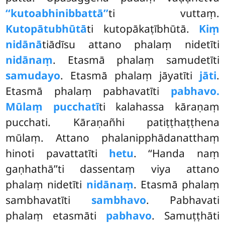
‘‘kutoabhinibbattā’’
ti vuttaṃ.
Kutopātubhūtā
ti kutopākaṭībhūtā.
Kiṃ
nidānā
tiādīsu attano phalaṃ nidetīti
nidānaṃ
. Etasmā phalaṃ samudetīti
samudayo
. Etasmā phalaṃ jāyatīti
jāti
.
Etasmā phalaṃ pabhavatīti
pabhavo.
Mūlaṃ pucchatī
ti kalahassa kāraṇaṃ
pucchati. Kāraṇañhi patiṭṭhaṭṭhena
mūlaṃ. Attano phalanipphādanatthaṃ
hinoti pavattatīti
hetu
. ‘‘Handa naṃ
gaṇhathā’’ti dassentaṃ viya attano
phalaṃ nidetīti
nidānaṃ
. Etasmā phalaṃ
sambhavatīti
sambhavo
. Pabhavati
phalaṃ etasmāti
pabhavo
. Samuṭṭhāti