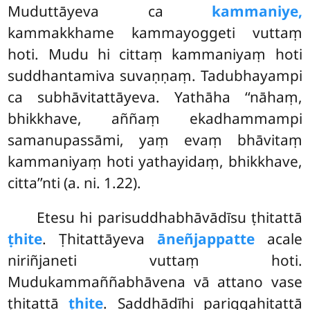
Muduttāyeva ca
kammaniye,
kammakkhame kammayoggeti vuttaṃ
hoti. Mudu hi cittaṃ kammaniyaṃ hoti
suddhantamiva suvaṇṇaṃ. Tadubhayampi
ca subhāvitattāyeva. Yathāha ‘‘nāhaṃ,
bhikkhave, aññaṃ ekadhammampi
samanupassāmi, yaṃ evaṃ bhāvitaṃ
kammaniyaṃ hoti yathayidaṃ, bhikkhave,
citta’’nti (a. ni. 1.22).
Etesu hi parisuddhabhāvādīsu ṭhitattā
ṭhite
. Ṭhitattāyeva
āneñjappatte
acale
niriñjaneti vuttaṃ
hoti.
Mudukammaññabhāvena vā attano vase
ṭhitattā
ṭhite
. Saddhādīhi pariggahitattā