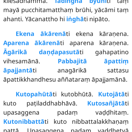
kilesadhammā.
Tadiṅgha byūhī
ti taṃ
mayā pucchitamatthaṃ brūhi, yācāmi taṃ
ahanti. Yācanattho hi
iṅghā
ti nipāto.
Ekena ākārenā
ti ekena kāraṇena.
Aparena ākārenā
ti aparena kāraṇena.
Āgārikā daṇḍapasutā
ti gahapatino
vihesamānā.
Pabbajitā āpattiṃ
āpajjantā
ti anagārikā sattasu
āpattikkhandhesu aññataraṃ āpajjamānā.
Kutopahūtā
ti kutobhūtā.
Kutojātā
ti
kuto paṭiladdhabhāvā.
Kutosañjātā
ti
upasaggena padaṃ vaḍḍhitaṃ.
Kutonibbattā
ti kuto nibbattalakkhaṇaṃ
pattā. Upasaggena padaṃ vaḍḍhetvā