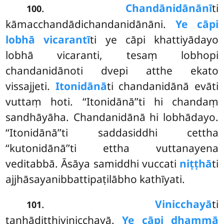
.
Chandānidānānī
ti
100
kāmacchandādichandanidānāni.
Ye cāpi
lobhā vicarantī
ti ye cāpi khattiyādayo
lobhā vicaranti, tesaṃ lobhopi
chandanidānoti dvepi atthe ekato
vissajjeti.
Itonidānā
ti chandanidānā evāti
vuttaṃ hoti. ‘‘Itonidānā’’ti hi chandaṃ
sandhāyāha. Chandanidānā hi lobhādayo.
‘‘Itonidānā’’ti saddasiddhi
cettha
‘‘kutonidānā’’ti ettha vuttanayena
veditabbā. Āsāya samiddhi vuccati
niṭṭhā
ti
ajjhāsayanibbattipaṭilābho kathīyati.
.
Vinicchayā
ti
101
taṇhādiṭṭhivinicchayā.
Ye cāpi dhammā