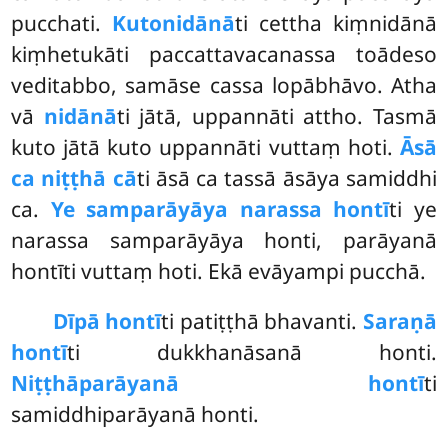
pucchati.
Kutonidānā
ti cettha kiṃnidānā
kiṃhetukāti paccattavacanassa toādeso
veditabbo, samāse cassa lopābhāvo. Atha
vā
nidānā
ti jātā, uppannāti attho. Tasmā
kuto jātā kuto uppannāti vuttaṃ hoti.
Āsā
ca niṭṭhā cā
ti āsā ca tassā āsāya samiddhi
ca.
Ye samparāyāya narassa hontī
ti ye
narassa samparāyāya honti, parāyanā
hontīti vuttaṃ hoti. Ekā evāyampi pucchā.
Dīpā hontī
ti patiṭṭhā bhavanti.
Saraṇā
hontī
ti dukkhanāsanā honti.
Niṭṭhāparāyanā hontī
ti
samiddhiparāyanā honti.