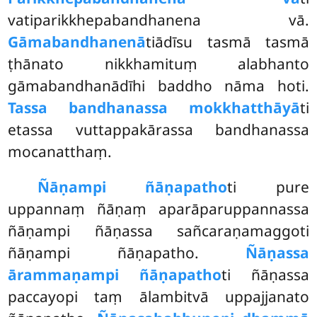
vatiparikkhepabandhanena vā.
Gāmabandhanenā
tiādīsu tasmā tasmā
ṭhānato nikkhamituṃ alabhanto
gāmabandhanādīhi baddho nāma hoti.
Tassa bandhanassa mokkhatthāyā
ti
etassa vuttappakārassa bandhanassa
mocanatthaṃ.
Ñāṇampi ñāṇapatho
ti pure
uppannaṃ ñāṇaṃ aparāparuppannassa
ñāṇampi ñāṇassa sañcaraṇamaggoti
ñāṇampi ñāṇapatho.
Ñāṇassa
ārammaṇampi ñāṇapatho
ti ñāṇassa
paccayopi taṃ ālambitvā uppajjanato