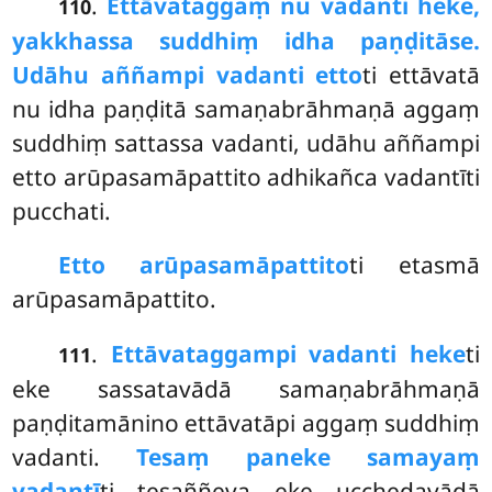
.
Ettāvataggaṃ nu vadanti heke,
110
yakkhassa suddhiṃ idha paṇḍitāse.
Udāhu aññampi vadanti etto
ti ettāvatā
nu idha paṇḍitā samaṇabrāhmaṇā aggaṃ
suddhiṃ sattassa vadanti, udāhu aññampi
etto arūpasamāpattito adhikañca vadantīti
pucchati.
Etto arūpasamāpattito
ti etasmā
arūpasamāpattito.
.
Ettāvataggampi vadanti heke
ti
111
eke sassatavādā samaṇabrāhmaṇā
paṇḍitamānino ettāvatāpi aggaṃ suddhiṃ
vadanti.
Tesaṃ paneke samayaṃ
vadantī
ti tesaññeva eke ucchedavādā