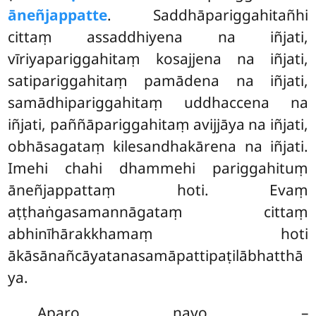
āneñjappatte
. Saddhāpariggahitañhi
cittaṃ assaddhiyena na iñjati,
vīriyapariggahitaṃ kosajjena na iñjati,
satipariggahitaṃ pamādena na iñjati,
samādhipariggahitaṃ uddhaccena na
iñjati, paññāpariggahitaṃ avijjāya na iñjati,
obhāsagataṃ kilesandhakārena na iñjati.
Imehi chahi dhammehi pariggahituṃ
āneñjappattaṃ hoti. Evaṃ
aṭṭhaṅgasamannāgataṃ cittaṃ
abhinīhārakkhamaṃ hoti
ākāsānañcāyatanasamāpattipaṭilābhatthā
ya.
Aparo nayo –