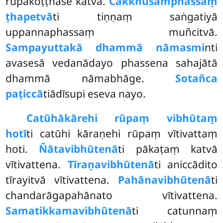
rūpakoṭṭhāse katvā.
Cakkhusamphassaṃ
ṭhapetvā
ti tiṇṇaṃ saṅgatiyā
uppannaphassaṃ muñcitvā.
Sampayuttakā dhammā nāmasmi
nti
avasesā vedanādayo
phassena sahajātā
dhammā nāmabhāge.
Sotañca
paṭiccā
tiādīsupi eseva nayo.
Catūhākārehi rūpaṃ vibhūtaṃ
hotī
ti catūhi kāraṇehi rūpaṃ vītivattaṃ
hoti.
Ñātavibhūtenā
ti pākaṭaṃ katvā
vītivattena.
Tīraṇavibhūtenā
ti aniccādito
tīrayitvā vītivattena.
Pahānavibhūtenā
ti
chandarāgapahānato vītivattena.
Samatikkamavibhūtenā
ti catunnaṃ