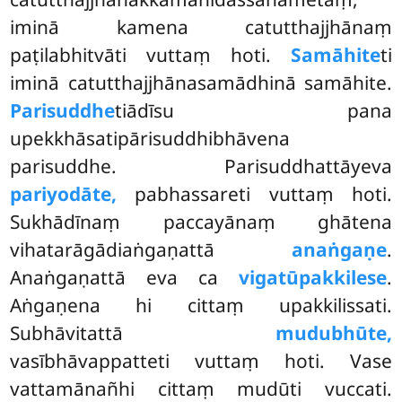
iminā kamena catutthajjhānaṃ
paṭilabhitvāti vuttaṃ
hoti.
Samāhite
ti
iminā catutthajjhānasamādhinā samāhite.
Parisuddhe
tiādīsu pana
upekkhāsatipārisuddhibhāvena
parisuddhe. Parisuddhattāyeva
pariyodāte,
pabhassareti vuttaṃ hoti.
Sukhādīnaṃ paccayānaṃ ghātena
vihatarāgādiaṅgaṇattā
anaṅgaṇe
.
Anaṅgaṇattā eva ca
vigatūpakkilese
.
Aṅgaṇena hi cittaṃ upakkilissati.
Subhāvitattā
mudubhūte,
vasībhāvappatteti vuttaṃ hoti. Vase
vattamānañhi cittaṃ mudūti vuccati.