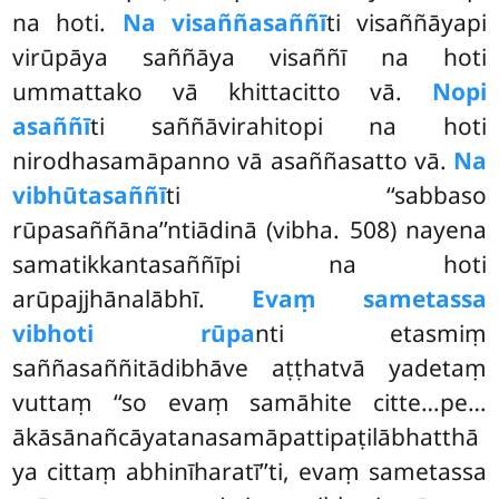
na hoti.
Na visaññasaññī
ti visaññāyapi
virūpāya saññāya visaññī na hoti
ummattako vā khittacitto vā.
Nopi
asaññī
ti saññāvirahitopi na hoti
nirodhasamāpanno vā asaññasatto vā.
Na
vibhūtasaññī
ti ‘‘sabbaso
rūpasaññāna’’ntiādinā (vibha. 508) nayena
samatikkantasaññīpi na hoti
arūpajjhānalābhī.
Evaṃ sametassa
vibhoti rūpa
nti etasmiṃ
saññasaññitādibhāve aṭṭhatvā yadetaṃ
vuttaṃ ‘‘so evaṃ
samāhite citte…pe…
ākāsānañcāyatanasamāpattipaṭilābhatthā
ya cittaṃ abhinīharatī’’ti, evaṃ sametassa