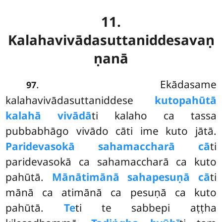
11.
Kalahavivādasuttaniddesavaṇ
ṇanā
. Ekādasame
97
kalahavivādasuttaniddese
kutopahūtā
kalahā vivādā
ti kalaho ca tassa
pubbabhāgo vivādo cāti ime kuto jātā.
Paridevasokā sahamaccharā cā
ti
paridevasokā ca sahamaccharā ca kuto
pahūtā.
Mānātimānā sahapesuṇā cā
ti
mānā ca atimānā ca pesuṇā ca kuto
pahūtā.
Te
ti te sabbepi aṭṭha