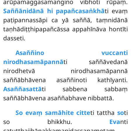
arūpamaggasamaṅgino vibhoti rūpaṃ.
Saññānidānā hi papañcasaṅkhā
ti evaṃ
paṭipannassāpi ca yā saññā, taṃnidānā
taṇhādiṭṭhipapañcāssa appahīnāva hontīti
dasseti.
Asaññino vuccanti
nirodhasamāpannā
ti saññāvedanā
nirodhetvā nirodhasamāpannā
saññābhāvena asaññinoti kathīyanti.
Asaññasattā
ti sabbena sabbaṃ
saññābhāvena asaññabhave nibbattā.
So evaṃ samāhite citte
ti tattha
so
ti
so bhikkhu.
Eva
nti
catutthajjhānakkamanidassanametaṃ,