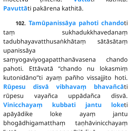
Pavuttā
ti pakārena kathitā.
.
Tamūpanissāya pahoti chando
ti
102
taṃ sukhadukkhavedanaṃ
tadubhayavatthusaṅkhātaṃ sātāsātaṃ
upanissāya
saṃyogaviyogapatthanāvasena chando
pahoti. Ettāvatā ‘‘chando nu lokasmiṃ
kutonidāno’’ti ayaṃ pañho vissajjito hoti.
Rūpesu disvā vibhavaṃ bhavañcā
ti
rūpesu vayañca uppādañca disvā.
Vinicchayaṃ kubbati jantu loke
ti
apāyādike loke ayaṃ jantu
bhogādhigamatthaṃ taṇhāvinicchayaṃ