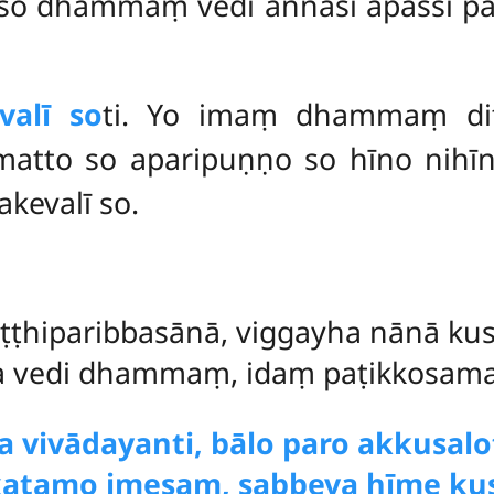
 dhammaṃ vedi aññāsi apassi paṭiv
alī so
ti. Yo imaṃ dhammaṃ di
matto so aparipuṇṇo so hīno nih
akevalī so.
ṭṭhiparibbasānā, viggayha nānā kus
a vedi dhammaṃ, idaṃ paṭikkosamake
 vivādayanti, bālo paro akkusalo
katamo imesaṃ, sabbeva hīme ku