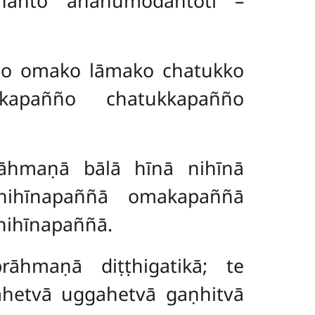
ñanto anānumodantoti –
hīno omako lāmako chatukko
kapañño chatukkapañño
rāhmaṇā bālā hīnā nihīnā
nihīnapaññā omakapaññā
nihīnapaññā.
rāhmaṇā diṭṭhigatikā; te
gahetvā
uggahetvā gaṇhitvā