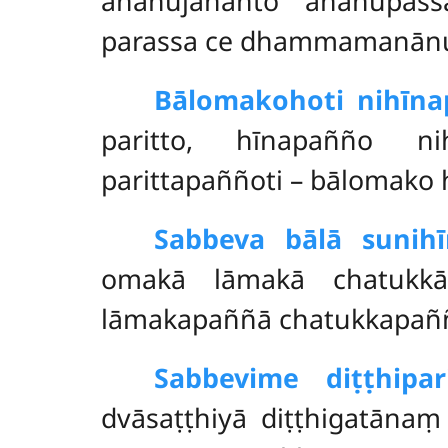
anānujānanto anānupas
parassa ce dhammamanān
Bālomako
hoti nihīn
paritto, hīnapañño n
parittapaññoti – bālomako 
Sabbeva bālā sunih
omakā lāmakā chatukkā
lāmakapaññā chatukkapaññā
Sabbevime diṭṭhipar
dvāsaṭṭhiyā diṭṭhigatāna