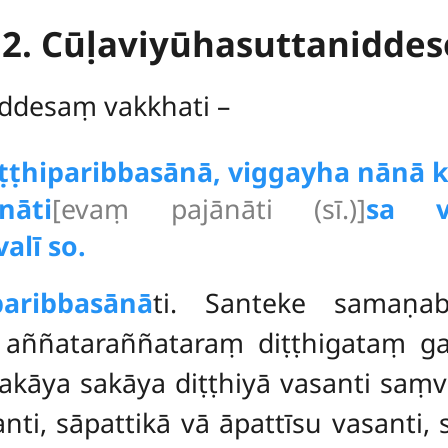
12. Cūḷaviyūhasuttaniddes
iddesaṃ vakkhati –
ṭṭhiparibbasānā, viggayha nānā k
āti
[evaṃ pajānāti (sī.)]
sa v
alī so.
aribbasānā
ti. Santeke samaṇab
ṃ aññataraññataraṃ diṭṭhigataṃ g
akāya sakāya diṭṭhiyā vasanti saṃv
ti, sāpattikā vā āpattīsu vasanti, s