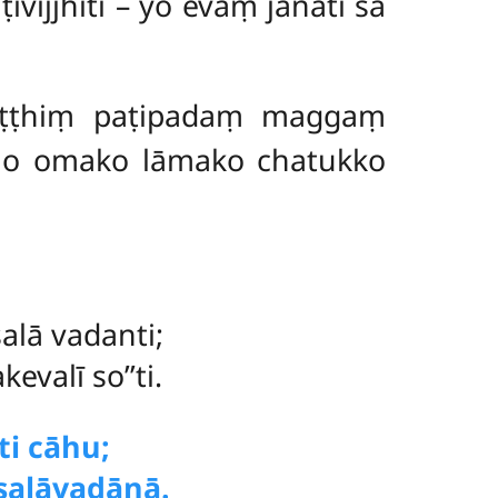
ijjhīti – yo evaṃ jānāti sa
ṭṭhiṃ paṭipadaṃ maggaṃ
īno omako lāmako chatukko
alā vadanti;
valī so’’ti.
ti cāhu;
salāvadānā.