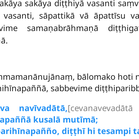
akāya sakāya diṭṭhiyā vasanti saṃv
vasanti, sāpattikā vā āpattīsu vas
vime samaṇabrāhmaṇā diṭṭhigat
ā.
ammamanānujānaṃ, bālomako hoti 
ihīnapaññā, sabbevime diṭṭhiparibba
eva navīvadātā,
[cevanavevadātā
apaññā kusalā mutīmā;
arihīnapañño, diṭṭhī hi tesampi 