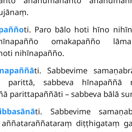
santo anānumananto anānumañ
ujānaṃ.
apañño
ti. Paro bālo hoti hīno ni
ihīnapañño omakapañño lāma
hoti nihīnapañño.
īnapaññā
ti. Sabbevime samaṇab
 parittā, sabbeva hīnapaññā 
 parittapaññāti – sabbeva bālā su
ibbasānā
ti. Sabbevime samaṇab
ṃ aññataraññataraṃ diṭṭhigataṃ 