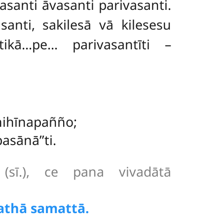
asanti āvasanti parivasanti.
anti, sakilesā vā kilesesu
ikā…pe… parivasantīti –
nihīnapañño;
sānā’’ti.
 (sī.), ce pana vivadātā
tathā samattā.