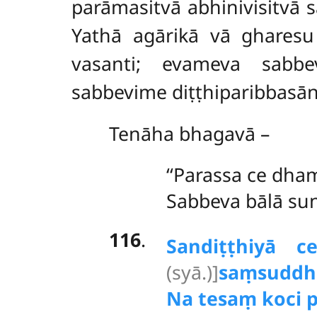
parāmasitvā abhinivisitvā s
Yathā agārikā vā gharesu 
vasanti; evameva sabbe
sabbevime diṭṭhiparibbasān
Tenāha bhagavā –
‘‘Parassa ce dh
Sabbeva bālā sun
116
.
Sandiṭṭhiyā c
(syā.)]
saṃsuddh
Na tesaṃ koci p