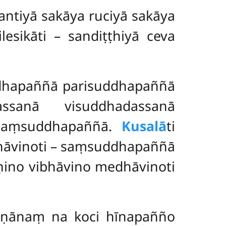
hantiyā sakāya ruciyā sakāya
esikāti – sandiṭṭhiyā ceva
ddhapaññā parisuddhapaññā
ssanā visuddhadassanā
 saṃsuddhapaññā.
Kusalā
ti
hāvinoti – saṃsuddhapaññā
āṇino
vibhāvino medhāvinoti
aṇānaṃ na koci hīnapañño