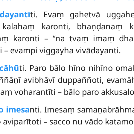
dayantī
ti. Evaṃ gahetvā uggahe
ti, kalahaṃ karonti, bhaṇḍanaṃ
k
aṃ karonti – ‘‘na tvaṃ imaṃ d
ti – evampi viggayha vivādayanti.
 cāhū
ti. Paro bālo hīno nihīno om
 aññāṇī avibhāvī duppaññoti, eva
aṃ voharantīti – bālo paro akkusalo
o imesa
nti. Imesaṃ samaṇabrāhm
 aviparītoti – sacco nu vādo katam