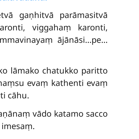
tvā gaṇhitvā parāmasitvā
aronti, viggahaṃ karonti,
hammavinayaṃ ājānāsi…pe…
ako lāmako chatukko paritto
māhaṃsu evaṃ kathenti
evaṃ
ti cāhu.
aṇānaṃ vādo katamo sacco
o imesaṃ.