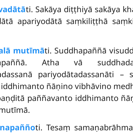
īvadātā
ti. Sakāya diṭṭhiyā sakāya k
ātā apariyodātā saṃkiliṭṭhā saṃkil
alā mutīmā
ti. Suddhapaññā visu
tapaññā. Atha vā suddhada
adassanā pariyodātadassanāti –
o iddhimanto ñāṇino vibhāvino med
paṇḍitā paññavanto iddhimanto ñ
mutīmā.
īnapañño
ti. Tesaṃ samaṇabrāhm