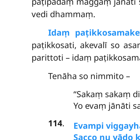
paṭipadaṃ maggaṃ jānāti so
vedi dhammaṃ.
Idaṃ paṭikkosamakev
paṭikkosati, akevalī
so asa
parittoti – idaṃ paṭikkosam
Tenāha so nimmito –
‘‘Sakaṃ sakaṃ di
Yo evaṃ jānāti s
114
.
Evampi viggayha
Sacco nu vādo 