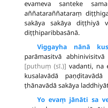
evameva santeke samaṇa
aññataraññataraṃ diṭṭhig
sakāya sakāya diṭṭhiyā 
diṭṭhiparibbasānā.
Viggayha nānā kus
parāmasitvā abhinivisit
[puthuṃ (sī.)]
vadanti, na 
kusalavādā
paṇḍitavādā
ṭhānavādā sakāya laddhiyāt
Yo evaṃ jānāti sa 