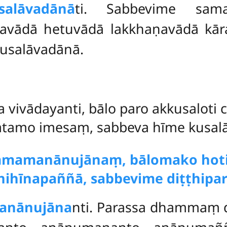
alāvadānā
ti. Sabbevime sama
yavādā hetuvādā lakkhaṇavādā kā
kusalāvadānā.
a vivādayanti, bālo paro akkusaloti 
atamo imesaṃ, sabbeva hīme kusalāv
mamanānujānaṃ, bālomako hoti
nihīnapaññā, sabbevime diṭṭhipa
anānujāna
nti. Parassa dhammaṃ 