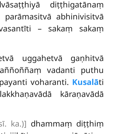
āsaṭṭhiyā diṭṭhigatānaṃ
parāmasitvā abhinivisitvā
ivasantīti – sakaṃ sakaṃ
etvā uggahetvā gaṇhitvā
i aññoññaṃ vadanti puthu
payanti voharanti.
Kusalā
ti
 lakkhaṇavādā
kāraṇavādā
ī. ka.)]
dhammaṃ diṭṭhiṃ