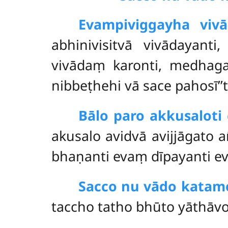
Evampi
viggayha vivā
abhinivisitvā vivādayan
vivādaṃ karonti, medhag
nibbeṭhehi vā sace pahosī’’
Bālo paro akkusaloti
akusalo avidvā avijjāgato
bhaṇanti evaṃ dīpayanti ev
Sacco nu vādo katam
taccho tatho bhūto yāthāvo