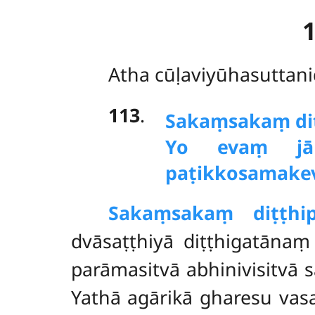
Atha
cūḷaviyūhasuttan
113
.
Sakaṃ
sakaṃ di
Yo evaṃ jān
paṭikkosamakev
Sakaṃ
sakaṃ diṭṭhip
dvāsaṭṭhiyā diṭṭhigatāna
parāmasitvā abhinivisitvā s
Yathā agārikā gharesu vasan