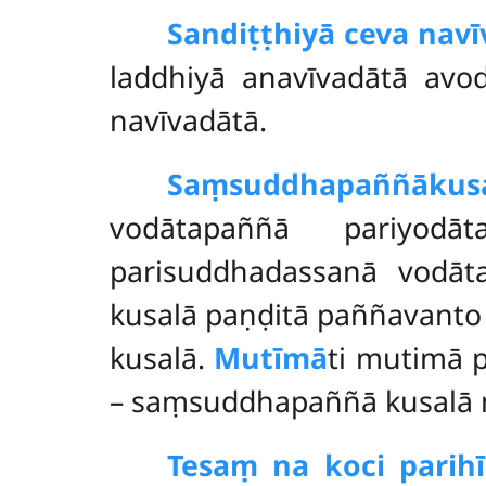
Sandiṭṭhiyā ceva nav
laddhiyā anavīvadātā avod
navīvadātā.
Saṃsuddhapaññā
kus
vodātapaññā pariyodā
parisuddhadassanā
vodāt
kusalā paṇḍitā paññavant
kusalā.
Mutīmā
ti mutimā 
– saṃsuddhapaññā kusalā 
Tesaṃ na koci parih