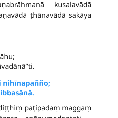
ṇabrāhmaṇā kusalavādā
raṇavādā ṭhānavādā sakāya
cāhu;
adānā’’ti.
 nihīnapañño;
ribbasānā.
diṭṭhiṃ paṭipadaṃ maggaṃ