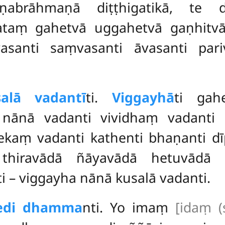
brāhmaṇā diṭṭhigatikā, te dv
ataṃ gahetvā uggahetvā gaṇhitvā 
vasanti saṃvasanti āvasanti par
alā vadantī
ti.
Viggayhā
ti gah
vā nānā vadanti vividhaṃ vadant
ekaṃ vadanti kathenti bhaṇanti dī
 thiravādā ñāyavādā hetuvādā
i – viggayha nānā kusalā vadanti.
vedi dhamma
nti. Yo imaṃ
[idaṃ (s