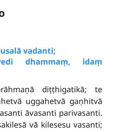
o
usalā vadanti;
edi dhammaṃ, idaṃ
rāhmaṇā diṭṭhigatikā; te
ahetvā uggahetvā gaṇhitvā
asanti āvasanti parivasanti.
akilesā vā kilesesu vasanti;