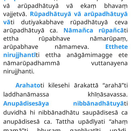
vā arūpadhātuyā vā ekaṃ bhavaṃ
vajjetvā.
Rūpadhātuyā vā arūpadhātuyā
vā
ti dutiyakabhave rūpadhātuyā ceva
arūpadhātuyā ca.
Nāmañca rūpañcā
ti
ettha rūpabhave nāmarūpaṃ,
arūpabhave nāmameva.
Etthete
nirujjhantī
ti ettha anāgāmimagge ete
nāmarūpadhammā vuttanayena
nirujjhanti.
Arahato
ti kilesehi ārakattā ‘‘arahā’’ti
laddhanāmassa khīṇāsavassa.
Anupādisesāya nibbānadhātuyā
ti
duvidhā hi nibbānadhātu saupādisesā ca
anupādisesā ca. Tattha upādīyati ‘‘ahaṃ
mamā’’ti bhusaṃ gaṇhīyatīti upādi,