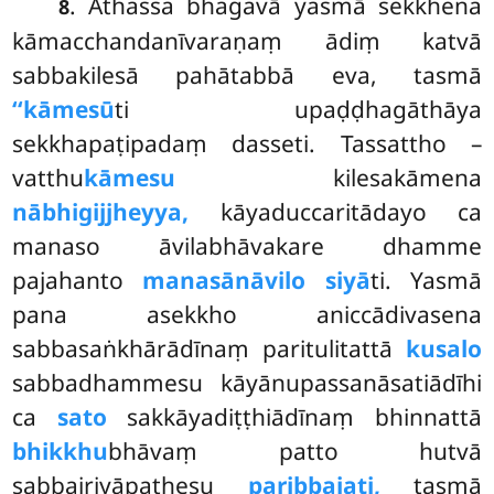
. Athassa bhagavā yasmā sekkhena
8
kāmacchandanīvaraṇaṃ ādiṃ katvā
sabbakilesā pahātabbā eva, tasmā
‘‘kāmesū
ti
upaḍḍhagāthāya
sekkhapaṭipadaṃ dasseti. Tassattho –
vatthu
kāmesu
kilesakāmena
nābhigijjheyya,
kāyaduccaritādayo ca
manaso āvilabhāvakare dhamme
pajahanto
manasānāvilo siyā
ti. Yasmā
pana asekkho aniccādivasena
sabbasaṅkhārādīnaṃ paritulitattā
kusalo
sabbadhammesu kāyānupassanāsatiādīhi
ca
sato
sakkāyadiṭṭhiādīnaṃ bhinnattā
bhikkhu
bhāvaṃ patto hutvā
sabbairiyāpathesu
paribbajati,
tasmā