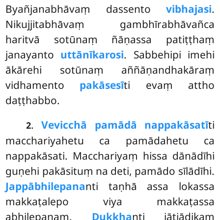
Byañjanabhāvaṃ dassento
vibhajasi
.
Nikujjitabhāvaṃ gambhīrabhāvañca
haritvā sotūnaṃ ñāṇassa patiṭṭhaṃ
janayanto
uttānīkarosi
. Sabbehipi imehi
ākārehi sotūnaṃ aññāṇandhakāraṃ
vidhamento
pakāsesī
ti evaṃ attho
daṭṭhabbo.
.
Vevicchā pamādā nappakāsatī
ti
2
macchariyahetu ca pamādahetu ca
nappakāsati. Macchariyaṃ hissa dānādīhi
guṇehi pakāsituṃ na deti, pamādo sīlādīhi.
Jappābhilepana
nti taṇhā assa lokassa
makkaṭalepo viya makkaṭassa
abhilepanaṃ.
Dukkha
nti jātiādikaṃ