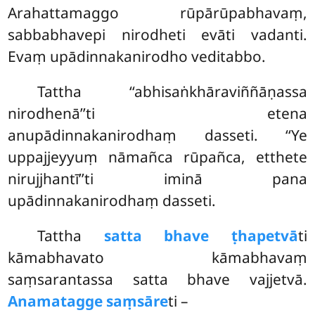
Arahattamaggo rūpārūpabhavaṃ,
sabbabhavepi nirodheti evāti vadanti.
Evaṃ upādinnakanirodho veditabbo.
Tattha ‘‘abhisaṅkhāraviññāṇassa
nirodhenā’’ti etena
anupādinnakanirodhaṃ dasseti. ‘‘Ye
uppajjeyyuṃ nāmañca rūpañca, etthete
nirujjhantī’’ti iminā pana
upādinnakanirodhaṃ dasseti.
Tattha
satta bhave ṭhapetvā
ti
kāmabhavato kāmabhavaṃ
saṃsarantassa satta bhave vajjetvā.
Anamatagge saṃsāre
ti –