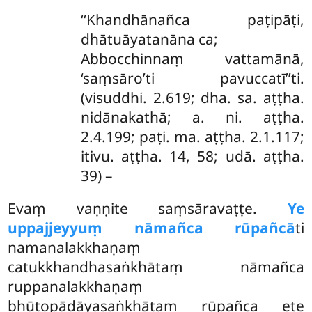
‘‘Khandhānañca paṭipāṭi,
dhātuāyatanāna ca;
Abbocchinnaṃ vattamānā,
‘saṃsāro’ti pavuccatī’’ti.
(visuddhi. 2.619; dha. sa. aṭṭha.
nidānakathā; a. ni. aṭṭha.
2.4.199; paṭi. ma. aṭṭha. 2.1.117;
itivu. aṭṭha. 14, 58; udā. aṭṭha.
39) –
Evaṃ
vaṇṇite saṃsāravaṭṭe.
Ye
uppajjeyyuṃ nāmañca rūpañcā
ti
namanalakkhaṇaṃ
catukkhandhasaṅkhātaṃ nāmañca
ruppanalakkhaṇaṃ
bhūtopādāyasaṅkhātaṃ rūpañca ete