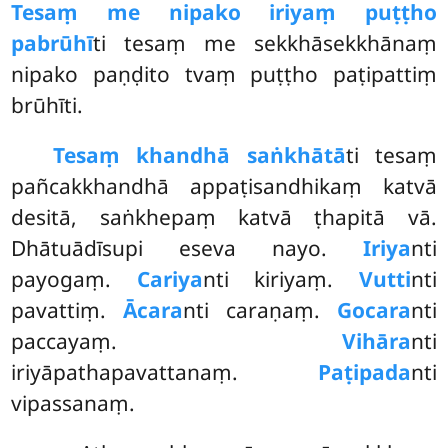
Tesaṃ me nipako iriyaṃ puṭṭho
pabrūhī
ti tesaṃ me sekkhāsekkhānaṃ
nipako paṇḍito tvaṃ puṭṭho paṭipattiṃ
brūhīti.
Tesaṃ khandhā saṅkhātā
ti tesaṃ
pañcakkhandhā appaṭisandhikaṃ katvā
desitā, saṅkhepaṃ katvā ṭhapitā vā.
Dhātuādīsupi eseva nayo.
Iriya
nti
payogaṃ.
Cariya
nti kiriyaṃ.
Vutti
nti
pavattiṃ.
Ācara
nti caraṇaṃ.
Gocara
nti
paccayaṃ.
Vihāra
nti
iriyāpathapavattanaṃ.
Paṭipada
nti
vipassanaṃ.