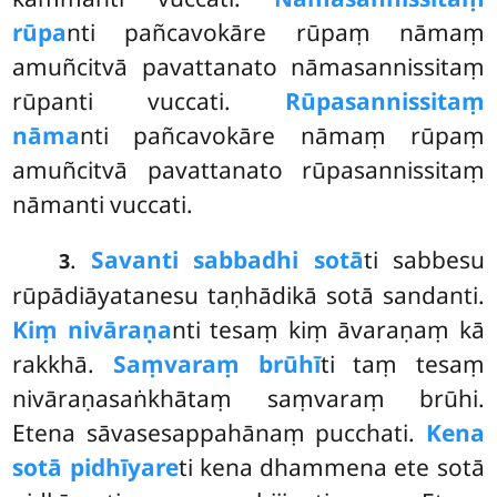
rūpa
nti pañcavokāre rūpaṃ nāmaṃ
amuñcitvā pavattanato nāmasannissitaṃ
rūpanti vuccati.
Rūpasannissitaṃ
nāma
nti pañcavokāre nāmaṃ rūpaṃ
amuñcitvā pavattanato rūpasannissitaṃ
nāmanti vuccati.
.
Savanti sabbadhi sotā
ti sabbesu
3
rūpādiāyatanesu taṇhādikā sotā sandanti.
Kiṃ nivāraṇa
nti tesaṃ kiṃ āvaraṇaṃ kā
rakkhā.
Saṃvaraṃ brūhī
ti taṃ tesaṃ
nivāraṇasaṅkhātaṃ saṃvaraṃ brūhi.
Etena sāvasesappahānaṃ pucchati.
Kena
sotā pidhīyare
ti kena dhammena ete sotā