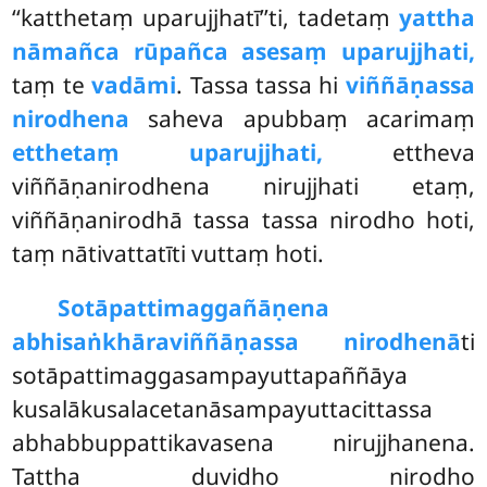
‘‘katthetaṃ uparujjhatī’’ti, tadetaṃ
yattha
nāmañca rūpañca asesaṃ uparujjhati,
taṃ te
vadāmi
. Tassa tassa hi
viññāṇassa
nirodhena
saheva apubbaṃ acarimaṃ
etthetaṃ uparujjhati,
ettheva
viññāṇanirodhena nirujjhati etaṃ,
viññāṇanirodhā tassa tassa nirodho hoti,
taṃ nātivattatīti vuttaṃ hoti.
Sotāpattimaggañāṇena
abhisaṅkhāraviññāṇassa nirodhenā
ti
sotāpattimaggasampayuttapaññāya
kusalākusalacetanāsampayuttacittassa
abhabbuppattikavasena nirujjhanena.
Tattha duvidho nirodho