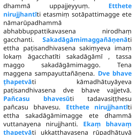
dhammā uppajjeyyuṃ.
Etthete
nirujjhantī
ti etasmiṃ sotāpattimagge ete
nāmarūpadhammā
abhabbuppattikavasena nirodhaṃ
gacchanti.
Sakadāgāmimaggañāṇenā
ti
ettha paṭisandhivasena sakiṃyeva imaṃ
lokaṃ āgacchatīti sakadāgāmī
, tassa
maggo sakadāgāmimaggo. Tena
maggena sampayuttañāṇena.
Dve bhave
ṭhapetvā
ti kāmadhātuyāyeva
paṭisandhivasena dve bhave vajjetvā.
Pañcasu bhavesū
ti tadavasiṭṭhesu
pañcasu bhavesu.
Etthete nirujjhantī
ti
ettha sakadāgāmimagge ete dhammā
vuttanayena nirujjhanti.
Ekaṃ bhavaṃ
ṭhapetvā
ti ukkaṭṭhavasena rūpadhātuyā