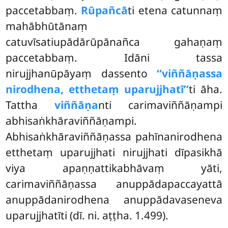
paccetabbaṃ.
Rūpañcā
ti etena catunnaṃ
mahābhūtānaṃ
catuvīsatiupādārūpānañca gahaṇaṃ
paccetabbaṃ. Idāni tassa
nirujjhanūpāyaṃ dassento
‘‘viññāṇassa
nirodhena, etthetaṃ uparujjhatī’’
ti āha.
Tattha
viññāṇa
nti carimaviññāṇampi
abhisaṅkhāraviññāṇampi.
Abhisaṅkhāraviññāṇassa pahīnanirodhena
etthetaṃ uparujjhati nirujjhati dīpasikhā
viya apaṇṇattikabhāvaṃ yāti,
carimaviññāṇassa anuppādapaccayattā
anuppādanirodhena anuppādavaseneva
uparujjhatīti (dī. ni. aṭṭha. 1.499).