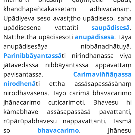
khandhapañcakassetaṃ adhivacanaṃ.
Upādiyeva seso avasiṭṭho upādiseso, saha
upādisesena vattatīti
saupādisesā
.
Natthettha upādisesoti
anupādisesā
. Tāya
anupādisesāya nibbānadhātuyā.
Parinibbāyantassā
ti nirindhanassa viya
jātavedassa nibbāyantassa appavattaṃ
pavisantassa.
Carimaviññāṇassa
nirodhenā
ti ettha assāsapassāsānaṃ
nirodhavasena. Tayo carimā bhavacarimo
jhānacarimo cuticarimoti. Bhavesu hi
kāmabhave assāsapassāsā pavattanti,
rūpārūpabhavesu nappavattanti. Tasmā
so
bhavacarimo
. Jhānesu