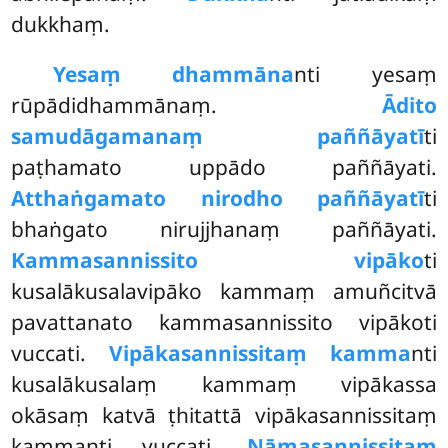
dukkhaṃ.
Yesaṃ dhammāna
nti yesaṃ
rūpādidhammānaṃ.
Ādito
samudāgamanaṃ paññāyatī
ti
paṭhamato uppādo paññāyati.
Atthaṅgamato nirodho paññāyatī
ti
bhaṅgato nirujjhanaṃ paññāyati.
Kammasannissito vipāko
ti
kusalākusalavipāko kammaṃ amuñcitvā
pavattanato kammasannissito vipākoti
vuccati.
Vipākasannissitaṃ kamma
nti
kusalākusalaṃ kammaṃ vipākassa
okāsaṃ katvā ṭhitattā vipākasannissitaṃ
kammanti vuccati.
Nāmasannissitaṃ