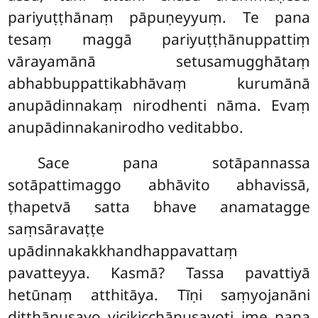
pariyuṭṭhānaṃ pāpuṇeyyuṃ. Te pana
tesaṃ maggā pariyuṭṭhānuppattiṃ
vārayamānā setusamugghātaṃ
abhabbuppattikabhāvaṃ kurumānā
anupādinnakaṃ nirodhenti nāma. Evaṃ
anupādinnakanirodho veditabbo.
Sace pana sotāpannassa
sotāpattimaggo abhāvito abhavissā,
ṭhapetvā satta bhave anamatagge
saṃsāravaṭṭe
upādinnakakkhandhappavattaṃ
pavatteyya. Kasmā? Tassa pavattiyā
hetūnaṃ atthitāya. Tīṇi saṃyojanāni
diṭṭhānusayo vicikicchānusayoti ime pana