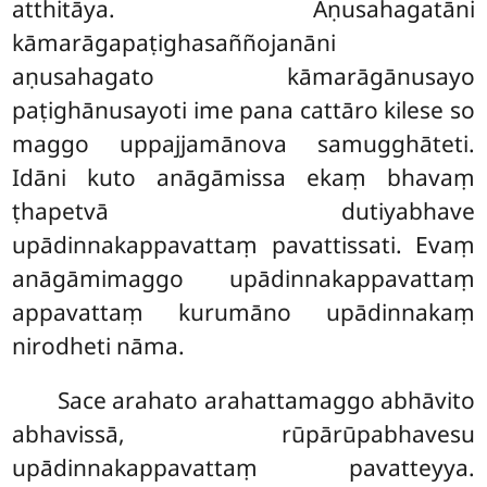
atthitāya. Aṇusahagatāni
kāmarāgapaṭighasaññojanāni
aṇusahagato kāmarāgānusayo
paṭighānusayoti ime pana cattāro kilese so
maggo uppajjamānova samugghāteti.
Idāni kuto anāgāmissa ekaṃ
bhavaṃ
ṭhapetvā dutiyabhave
upādinnakappavattaṃ pavattissati. Evaṃ
anāgāmimaggo upādinnakappavattaṃ
appavattaṃ kurumāno upādinnakaṃ
nirodheti nāma.
Sace arahato arahattamaggo abhāvito
abhavissā, rūpārūpabhavesu
upādinnakappavattaṃ pavatteyya.