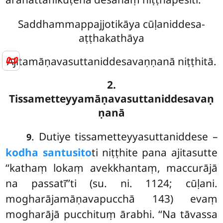
Saddhammappajjotikāya cūḷaniddesa-
aṭṭhakathāya
📜
Ajitamāṇavasuttaniddesavaṇṇanā niṭṭhitā.
2.
Tissametteyyamāṇavasuttaniddesavaṇ
ṇanā
. Dutiye
tissametteyyasuttaniddese –
9
kodha santusito
ti niṭṭhite pana ajitasutte
‘‘kathaṃ lokaṃ avekkhantaṃ, maccurājā
na passatī’’ti (su. ni. 1124; cūḷani.
mogharājamāṇavapucchā 143) evaṃ
mogharājā pucchituṃ ārabhi. ‘‘Na tāvassa