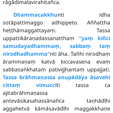
rāgādimalavirahitañca.
Dhammacakkhu
nti idha
sotāpattimaggo adhippeto. Aññattha
heṭṭhāmaggattayaṃ. Tassa
uppattikāraṇadassanatthaṃ
‘‘yaṃ kiñci
samudayadhammaṃ, sabbaṃ taṃ
nirodhadhamma’’
nti āha. Tañhi nirodhaṃ
ārammaṇaṃ katvā kiccavasena evaṃ
sabbasaṅkhataṃ paṭivijjhantaṃ uppajjati.
Tassa brāhmaṇassa anupādāya āsavehi
cittaṃ vimuccī
ti tassa ca
ajitabrāhmaṇassa
antevāsikasahassānañca taṇhādīhi
aggahetvā kāmāsavādīhi maggakkhaṇe