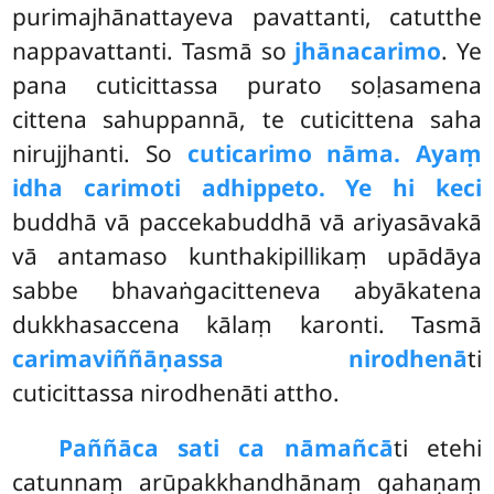
purimajhānattayeva pavattanti, catutthe
nappavattanti. Tasmā so
jhānacarimo
. Ye
pana cuticittassa purato soḷasamena
cittena sahuppannā, te cuticittena saha
nirujjhanti. So
cuticarimo nāma. Ayaṃ
idha carimoti adhippeto. Ye hi keci
buddhā vā paccekabuddhā vā ariyasāvakā
vā antamaso kunthakipillikaṃ upādāya
sabbe bhavaṅgacitteneva abyākatena
dukkhasaccena kālaṃ karonti. Tasmā
carimaviññāṇassa nirodhenā
ti
cuticittassa nirodhenāti attho.
Paññā
ca sati ca nāmañcā
ti etehi
catunnaṃ arūpakkhandhānaṃ gahaṇaṃ