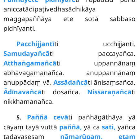
aniccatādipaṭivedhasādhikāya
maggapaññāya ete sotā sabbaso
pidhīyanti.
Pacchijjantī
ti ucchijjanti.
Samudayañcā
ti paccayañca.
Atthaṅgamañcā
ti uppannānaṃ
abhāvagamanañca, anuppannānaṃ
anuppādaṃ vā.
Assādañcā
ti ānisaṃsañca.
Ādīnavañcā
ti dosañca.
Nissaraṇañcā
ti
nikkhamanañca.
.
Paññā cevā
ti pañhāgāthāya yā
5
cāyaṃ tayā vuttā
paññā,
yā ca
sati,
yañca
tadavasesaṃ
nāmarūpaṃ, etaṃ