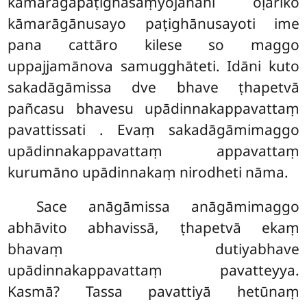
kāmarāgapaṭighasaṃyojanāni oḷāriko
kāmarāgānusayo paṭighānusayoti ime
pana cattāro kilese so maggo
uppajjamānova samugghāteti. Idāni kuto
sakadāgāmissa dve bhave ṭhapetvā
pañcasu bhavesu upādinnakappavattaṃ
pavattissati
. Evaṃ sakadāgāmimaggo
upādinnakappavattaṃ appavattaṃ
kurumāno upādinnakaṃ nirodheti nāma.
Sace anāgāmissa anāgāmimaggo
abhāvito abhavissā, ṭhapetvā ekaṃ
bhavaṃ dutiyabhave
upādinnakappavattaṃ pavatteyya.
Kasmā? Tassa
pavattiyā hetūnaṃ