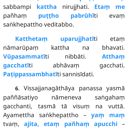
sabbampi
kattha
nirujjhati.
Etaṃ me
pañhaṃ
puṭṭho pabrūhī
ti evaṃ
saṅkhepattho veditabbo.
Katthetaṃ uparujjhatī
ti etaṃ
nāmarūpaṃ kattha na bhavati.
Vūpasammatī
ti nibbāti.
Atthaṃ
gacchatī
ti abhāvaṃ gacchati.
Paṭippassambhatī
ti sannisīdati.
. Vissajjanagāthāya panassa yasmā
6
paññāsatiyo nāmeneva saṅgahaṃ
gacchanti, tasmā tā visuṃ na vuttā.
Ayamettha saṅkhepattho –
yaṃ maṃ
tvaṃ,
ajita, etaṃ pañhaṃ apucchi
–