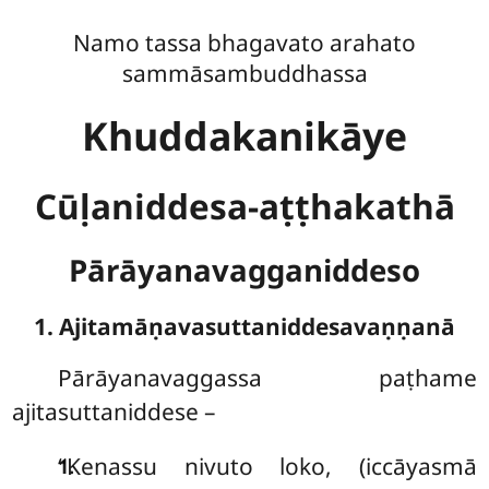
Namo tassa bhagavato arahato
sammāsambuddhassa
Khuddakanikāye
Cūḷaniddesa-aṭṭhakathā
Pārāyanavagganiddeso
1. Ajitamāṇavasuttaniddesavaṇṇanā
Pārāyanavaggassa
paṭhame
ajitasuttaniddese –
.
‘‘Kenassu nivuto loko, (iccāyasmā
1