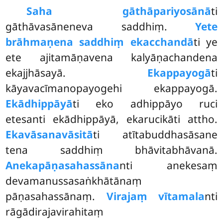
Saha gāthāpariyosānā
ti
gāthāvasāneneva saddhiṃ.
Yete
brāhmaṇena saddhiṃ ekacchandā
ti ye
ete
ajitamāṇavena kalyāṇachandena
ekajjhāsayā.
Ekappayogā
ti
kāyavacīmanopayogehi ekappayogā.
Ekādhippāyā
ti eko adhippāyo ruci
etesanti ekādhippāyā, ekarucikāti attho.
Ekavāsanavāsitā
ti atītabuddhasāsane
tena saddhiṃ bhāvitabhāvanā.
Anekapāṇasahassāna
nti anekesaṃ
devamanussasaṅkhātānaṃ
pāṇasahassānaṃ.
Virajaṃ vītamala
nti
rāgādirajavirahitaṃ