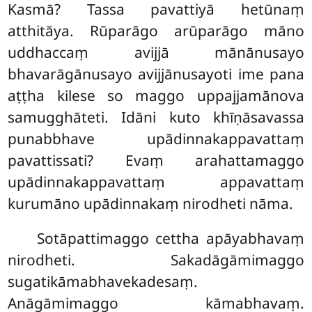
Kasmā? Tassa pavattiyā hetūnaṃ
atthitāya. Rūparāgo arūparāgo māno
uddhaccaṃ avijjā mānānusayo
bhavarāgānusayo avijjānusayoti ime pana
aṭṭha kilese so maggo uppajjamānova
samugghāteti. Idāni kuto khīṇāsavassa
punabbhave upādinnakappavattaṃ
pavattissati? Evaṃ arahattamaggo
upādinnakappavattaṃ appavattaṃ
kurumāno upādinnakaṃ nirodheti nāma.
Sotāpattimaggo cettha apāyabhavaṃ
nirodheti. Sakadāgāmimaggo
sugatikāmabhavekadesaṃ.
Anāgāmimaggo kāmabhavaṃ.