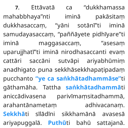
. Ettāvatā
ca ‘‘dukkhamassa
7
mahabbhaya’’nti iminā pakāsitaṃ
dukkhasaccaṃ, ‘‘yāni sotānī’’ti iminā
samudayasaccaṃ, ‘‘paññāyete pidhīyare’’ti
iminā maggasaccaṃ, ‘‘asesaṃ
uparujjhatī’’ti iminā nirodhasaccanti evaṃ
cattāri saccāni sutvāpi ariyabhūmiṃ
anadhigato puna sekkhāsekkhapaṭipadaṃ
pucchanto
‘‘ye ca saṅkhātadhammāse’’
ti
gāthamāha. Tattha
saṅkhātadhammā
ti
aniccādivasena parivīmaṃsitadhammā,
arahantānametaṃ adhivacanaṃ.
Sekkhā
ti sīlādīni sikkhamānā avasesā
ariyapuggalā.
Puthū
ti bahū sattajanā.