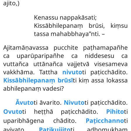
ajito,)
Kenassu nappakāsati;
Kissābhilepanaṃ brūsi, kiṃsu
tassa mahabbhaya’’nti. –
Ajitamāṇavassa pucchite paṭhamapañhe
ca uparūparipañhe ca niddesesu ca
vuttañca uttānañca vajjetvā visesameva
vakkhāma. Tattha
nivuto
ti paṭicchādito.
Kissābhilepanaṃ brūsī
ti kiṃ assa lokassa
abhilepanaṃ vadesi?
Āvuto
ti
āvarito.
Nivuto
ti paṭicchādito.
Ovuto
ti heṭṭhā paṭicchādito.
Pihito
ti
uparibhāgena chādito.
Paṭicchanno
ti
avivaṭo.
Paṭikujjito
ti adhomukhaṃ