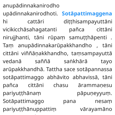
anupādinnakanirodho
upādinnakanirodhoti.
Sotāpattimaggena
hi cattāri diṭṭhisampayuttāni
vicikicchāsahagatanti pañca cittāni
nirujjhanti, tāni rūpaṃ samuṭṭhāpenti
.
Taṃ anupādinnakarūpakkhandho
, tāni
cittāni viññāṇakkhandho, taṃsampayuttā
vedanā saññā saṅkhārā tayo
arūpakkhandhā. Tattha sace sotāpannassa
sotāpattimaggo abhāvito abhavissā, tāni
pañca
cittāni chasu ārammaṇesu
pariyuṭṭhānaṃ pāpuṇeyyuṃ.
Sotāpattimaggo pana nesaṃ
pariyuṭṭhānuppattiṃ vārayamāno