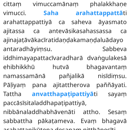
cittaṃ vimuccamānaṃ phalakkhaṇe
vimucci.
Saha arahattappattā
ti
arahattappattiyā ca saheva āyasmato
ajitassa ca antevāsikasahassassa ca
ajinajaṭāvākacīratidaṇḍakamaṇḍaluādayo
antaradhāyiṃsu. Sabbeva
iddhimayapattacīvaradharā dvaṅgulakesā
ehibhikkhū hutvā bhagavantaṃ
namassamānā pañjalikā nisīdiṃsu.
Pāḷiyaṃ pana ajitattherova paññāyati.
Tattha
anvatthapaṭipattiyā
ti sayaṃ
paccāsīsitaladdhapaṭipattiyā,
nibbānaladdhabhāvenāti attho. Sesaṃ
sabbattha pākaṭameva. Evaṃ bhagavā
arahattanikūṭena desanaṃ niṭṭhāpesīti.