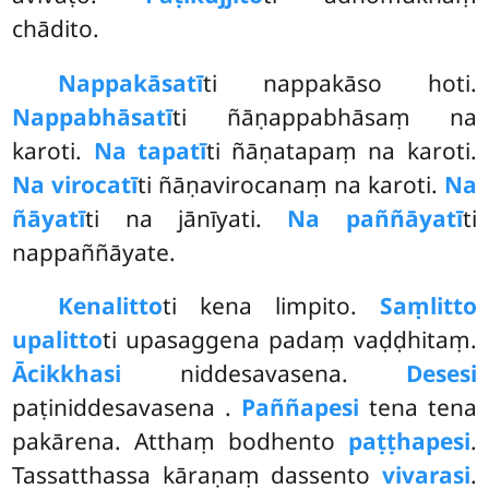
chādito.
Nappakāsatī
ti nappakāso hoti.
Nappabhāsatī
ti ñāṇappabhāsaṃ na
karoti.
Na tapatī
ti ñāṇatapaṃ na karoti.
Na virocatī
ti ñāṇavirocanaṃ na karoti.
Na
ñāyatī
ti na jānīyati.
Na paññāyatī
ti
nappaññāyate.
Kena
litto
ti kena limpito.
Saṃlitto
upalitto
ti upasaggena padaṃ vaḍḍhitaṃ.
Ācikkhasi
niddesavasena.
Desesi
paṭiniddesavasena
.
Paññapesi
tena tena
pakārena. Atthaṃ bodhento
paṭṭhapesi
.
Tassatthassa kāraṇaṃ dassento
vivarasi
.