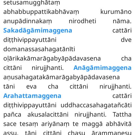
setusamugghātaṃ
abhabbuppattikabhāvaṃ kurumāno
anupādinnakaṃ nirodheti nāma.
Sakadāgāmimaggena
cattāri
diṭṭhivippayuttāni dve
domanassasahagatānīti
oḷārikakāmarāgabyāpādavasena cha
cittāni nirujjhanti.
Anāgāmimaggena
aṇusahagatakāmarāgabyāpādavasena
tāni eva cha cittāni nirujjhanti.
Arahattamaggena
cattāri
diṭṭhivippayuttāni uddhaccasahagatañcāti
pañca akusalacittāni nirujjhanti. Tattha
sace tesaṃ ariyānaṃ te maggā abhāvitā
assu, tāni cittāni chasu ārammaṇesu