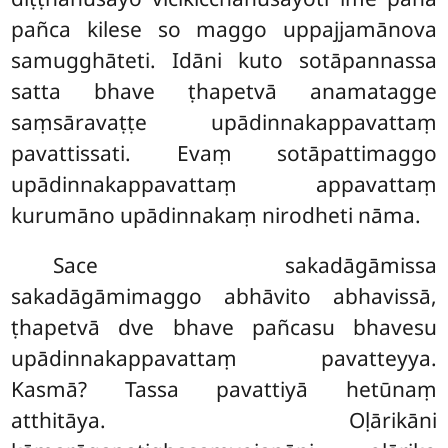
pañca kilese so maggo uppajjamānova
samugghāteti. Idāni kuto sotāpannassa
satta bhave ṭhapetvā anamatagge
saṃsāravaṭṭe upādinnakappavattaṃ
pavattissati. Evaṃ sotāpattimaggo
upādinnakappavattaṃ appavattaṃ
kurumāno upādinnakaṃ nirodheti nāma.
Sace sakadāgāmissa
sakadāgāmimaggo abhāvito abhavissā,
ṭhapetvā dve bhave pañcasu bhavesu
upādinnakappavattaṃ pavatteyya.
Kasmā? Tassa pavattiyā hetūnaṃ
atthitāya. Oḷārikāni