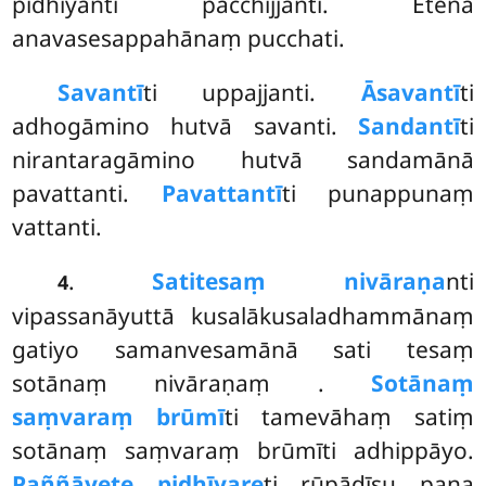
pidhīyanti pacchijjanti. Etena
anavasesappahānaṃ pucchati.
Savantī
ti
uppajjanti.
Āsavantī
ti
adhogāmino hutvā savanti.
Sandantī
ti
nirantaragāmino hutvā sandamānā
pavattanti.
Pavattantī
ti punappunaṃ
vattanti.
.
Sati
tesaṃ nivāraṇa
nti
4
vipassanāyuttā kusalākusaladhammānaṃ
gatiyo samanvesamānā sati tesaṃ
sotānaṃ nivāraṇaṃ
.
Sotānaṃ
saṃvaraṃ brūmī
ti tamevāhaṃ satiṃ
sotānaṃ saṃvaraṃ brūmīti adhippāyo.
Paññāyete pidhīyare
ti rūpādīsu pana