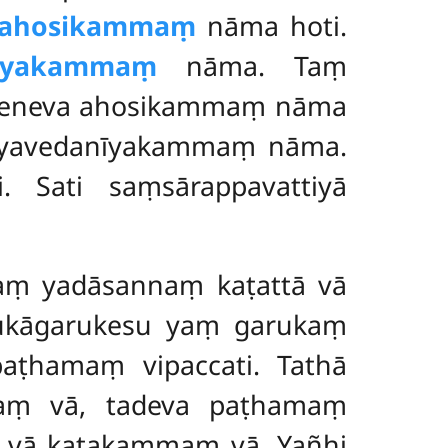
ahosikammaṃ
nāma hoti.
nīyakammaṃ
nāma. Taṃ
nayeneva ahosikammaṃ nāma
yāyavedanīyakammaṃ nāma.
 Sati saṃsārappavattiyā
ṃ yadāsannaṃ kaṭattā vā
rukāgarukesu yaṃ garukaṃ
ṭhamaṃ vipaccati. Tathā
yaṃ vā, tadeva paṭhamaṃ
 vā katakammaṃ vā. Yañhi