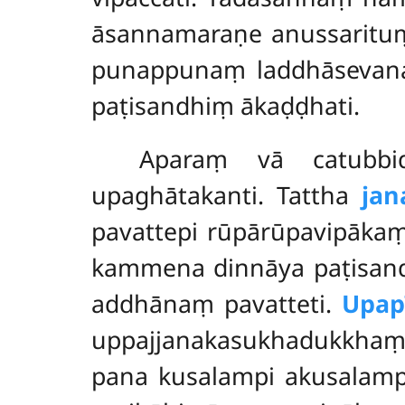
āsannamaraṇe anussarituṃ 
punappunaṃ laddhāsevan
paṭisandhiṃ ākaḍḍhati.
Aparaṃ
vā catubb
upaghātakanti. Tattha
ja
pavattepi rūpārūpavipāk
kammena dinnāya paṭisand
addhānaṃ pavatteti.
Upap
uppajjanakasukhadukkhaṃ 
pana kusalampi akusalam