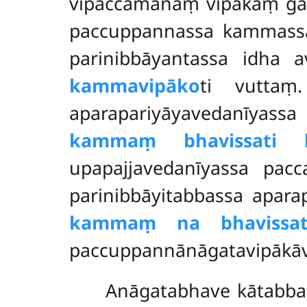
vipaccamānaṃ vipākaṃ g
paccuppannassa kammassa
parinibbāyantassa idha
kammavipāko
ti vuttaṃ
aparapariyāyavedanīyas
kammaṃ bhavissati 
upapajjavedanīyassa pac
parinibbāyitabbassa apar
kammaṃ na bhavissat
paccuppannānāgatavipākāv
Anāgatabhave kātabba