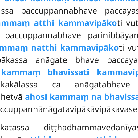
assa paccuppannabhave paccaya
kammaṃ atthi kammavipāko
ti v
ca paccuppannabhave parinibbāy
ammaṃ natthi kammavipāko
ti v
ipākassa anāgate bhave paccaya
 kammaṃ bhavissati kammavi
ākakālassa ca anāgatabhave 
ahetvā
ahosi kammaṃ na bhaviss
ccuppannānāgatavipākāvipākavase
katassa diṭṭhadhammavedanī