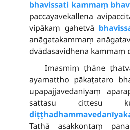
bhavissati kammaṃ bhav
paccayavekallena avipacci
vipākaṃ gahetvā
bhavis
anāgatakammaṃ anāgatavip
dvādasavidhena kammaṃ da
Imasmiṃ ṭhāne ṭhatvā
ayamattho pākaṭataro bh
upapajjavedanīyaṃ apara
sattasu cittesu k
diṭṭhadhammavedanīya
Tathā asakkontaṃ pana