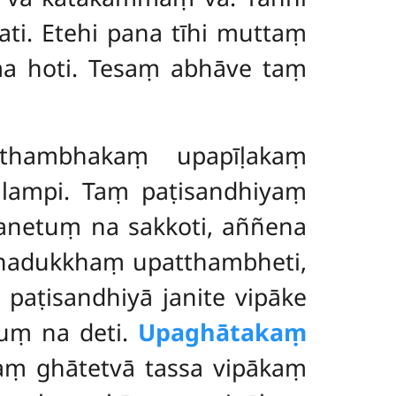
ti. Etehi pana tīhi muttaṃ
 hoti. Tesaṃ abhāve taṃ
hambhakaṃ upapīḷakaṃ
lampi. Taṃ paṭisandhiyaṃ
anetuṃ na sakkoti, aññena
khadukkhaṃ upatthambheti,
aṭisandhiyā janite vipāke
tuṃ na deti.
Upaghātakaṃ
ṃ ghātetvā tassa vipākaṃ