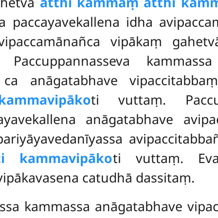
ahetvā
atthi kammaṃ atthi kam
 paccayavekallena idha avipacc
 avipaccamānañca vipākaṃ gahet
. Paccuppannasseva kammassa 
sa ca anāgatabhave vipaccitab
kammavipāko
ti vuttaṃ. Pacc
cayavekallena anāgatabhave
avip
apariyāyavedanīyassa avipaccitab
i kammavipāko
ti vuttaṃ. E
ipākavasena catudhā dassitaṃ.
ssa kammassa anāgatabhave vipac