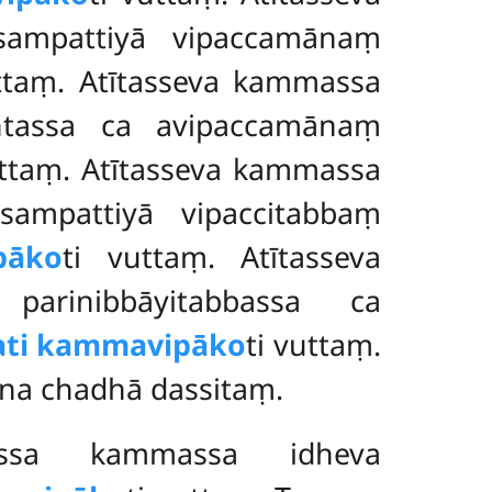
sampattiyā vipaccamānaṃ
uttaṃ. Atītasseva kammassa
antassa ca avipaccamānaṃ
uttaṃ. Atītasseva kammassa
sampattiyā vipaccitabbaṃ
pāko
ti vuttaṃ. Atītasseva
parinibbāyitabbassa ca
ati kammavipāko
ti vuttaṃ.
na chadhā dassitaṃ.
yassa kammassa idheva