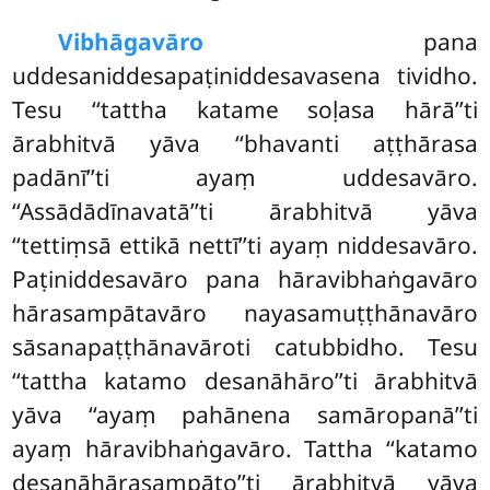
Vibhāgavāro
pana
uddesaniddesapaṭiniddesavasena tividho.
Tesu ‘‘tattha katame soḷasa hārā’’ti
ārabhitvā yāva ‘‘bhavanti aṭṭhārasa
padānī’’ti ayaṃ uddesavāro.
‘‘Assādādīnavatā’’ti ārabhitvā yāva
‘‘tettiṃsā ettikā nettī’’ti ayaṃ niddesavāro.
Paṭiniddesavāro pana hāravibhaṅgavāro
hārasampātavāro nayasamuṭṭhānavāro
sāsanapaṭṭhānavāroti catubbidho. Tesu
‘‘tattha katamo desanāhāro’’ti ārabhitvā
yāva ‘‘ayaṃ pahānena samāropanā’’ti
ayaṃ hāravibhaṅgavāro. Tattha ‘‘katamo
desanāhārasampāto’’ti ārabhitvā yāva