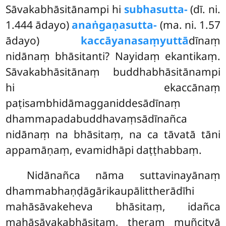
Sāvakabhāsitānampi hi
subhasutta-
(dī. ni.
1.444 ādayo)
anaṅgaṇasutta-
(ma. ni. 1.57
ādayo)
kaccāyanasaṃyuttā
dīnaṃ
nidānaṃ bhāsitanti? Nayidaṃ ekantikaṃ.
Sāvakabhāsitānaṃ buddhabhāsitānampi
hi ekaccānaṃ
paṭisambhidāmagganiddesādīnaṃ
dhammapadabuddhavaṃsādīnañca
nidānaṃ na bhāsitaṃ, na ca tāvatā tāni
appamāṇaṃ, evamidhāpi daṭṭhabbaṃ.
Nidānañca nāma suttavinayānaṃ
dhammabhaṇḍāgārikaupālittherādīhi
mahāsāvakeheva bhāsitaṃ, idañca
mahāsāvakabhāsitaṃ, theraṃ muñcitvā