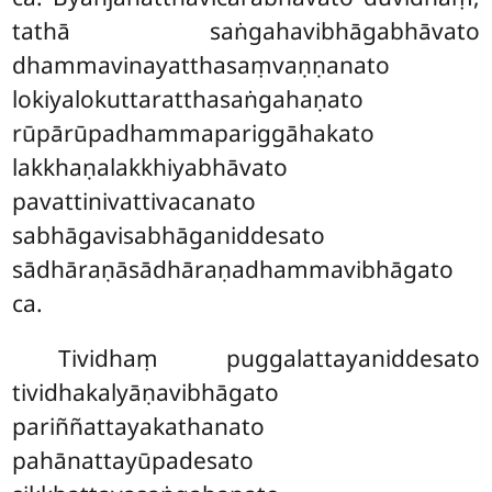
tathā saṅgahavibhāgabhāvato
dhammavinayatthasaṃvaṇṇanato
lokiyalokuttaratthasaṅgahaṇato
rūpārūpadhammapariggāhakato
lakkhaṇalakkhiyabhāvato
pavattinivattivacanato
sabhāgavisabhāganiddesato
sādhāraṇāsādhāraṇadhammavibhāgato
ca.
Tividhaṃ puggalattayaniddesato
tividhakalyāṇavibhāgato
pariññattayakathanato
pahānattayūpadesato