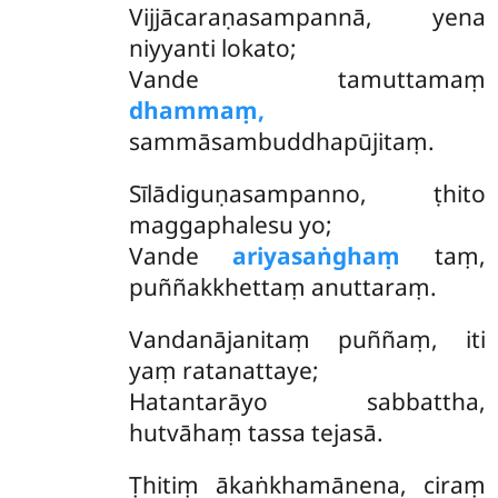
Vijjācaraṇasampannā, yena
niyyanti lokato;
Vande tamuttamaṃ
dhammaṃ,
sammāsambuddhapūjitaṃ.
Sīlādiguṇasampanno, ṭhito
maggaphalesu yo;
Vande
ariyasaṅghaṃ
taṃ,
puññakkhettaṃ anuttaraṃ.
Vandanājanitaṃ puññaṃ, iti
yaṃ ratanattaye;
Hatantarāyo sabbattha,
hutvāhaṃ tassa tejasā.
Ṭhitiṃ
ākaṅkhamānena, ciraṃ