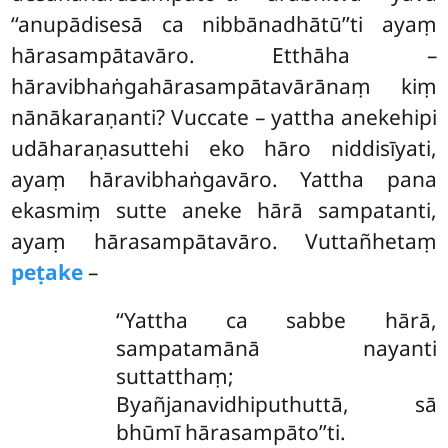
‘‘anupādisesā ca nibbānadhātū’’ti ayaṃ
hārasampātavāro. Etthāha –
hāravibhaṅgahārasampātavārānaṃ kiṃ
nānākaraṇanti? Vuccate – yattha anekehipi
udāharaṇasuttehi eko
hāro niddisīyati,
ayaṃ hāravibhaṅgavāro. Yattha pana
ekasmiṃ sutte aneke hārā sampatanti,
ayaṃ hārasampātavāro. Vuttañhetaṃ
peṭake
–
‘‘Yattha ca sabbe hārā,
sampatamānā nayanti
suttatthaṃ;
Byañjanavidhiputhuttā, sā
bhūmī hārasampāto’’ti.