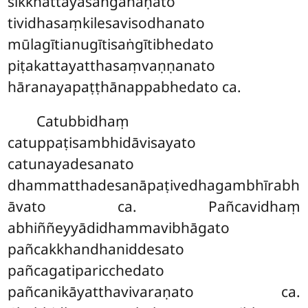
sikkhattayasaṅgahaṇato
tividhasaṃkilesavisodhanato
mūlagītianugītisaṅgītibhedato
piṭakattayatthasaṃvaṇṇanato
hāranayapaṭṭhānappabhedato ca.
Catubbidhaṃ
catuppaṭisambhidāvisayato
catunayadesanato
dhammatthadesanāpaṭivedhagambhīrabh
āvato ca. Pañcavidhaṃ
abhiññeyyādidhammavibhāgato
pañcakkhandhaniddesato
pañcagatiparicchedato
pañcanikāyatthavivaraṇato ca.