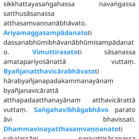
sikkhattayasaṅgahassa navaṅgassa
satthusāsanassa
atthasaṃvaṇṇanābhāvato.
Ariyamaggasampādanato
ti
dassanabhūmibhāvanābhūmisampādanat
o.
Vimuttirasato
ti sāsanassa
amatapariyosānattā vuttaṃ.
Byañjanatthavicārabhāvato
ti
hārabyañjanapadakammanayānaṃ
byañjanavicārattā
atthapadaatthanayānaṃ atthavicārattā
vuttaṃ.
Saṅgahavibhāgabhāvo
parato
āvi bhavissati.
Dhammavinayatthasaṃvaṇṇanato
ti
sakalassāpi pariyattisāsanassa