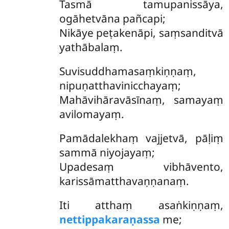
Tasmā tamupanissāya,
ogāhetvāna pañcapi;
Nikāye peṭakenāpi, saṃsanditvā
yathābalaṃ.
Suvisuddhamasaṃkiṇṇaṃ,
nipuṇatthavinicchayaṃ;
Mahāvihāravāsīnaṃ, samayaṃ
avilomayaṃ.
Pamādalekhaṃ vajjetvā, pāḷiṃ
sammā niyojayaṃ;
Upadesaṃ vibhāvento,
karissāmatthavaṇṇanaṃ.
Iti
atthaṃ asaṅkiṇṇaṃ,
nettippakaraṇassa
me;