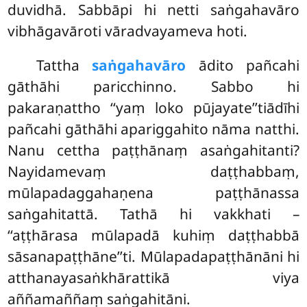
duvidhā. Sabbāpi hi netti saṅgahavāro
vibhāgavāroti vāradvayameva hoti.
Tattha
saṅgahavāro
ādito pañcahi
gāthāhi paricchinno. Sabbo hi
pakaraṇattho ‘‘yaṃ loko pūjayate’’tiādīhi
pañcahi gāthāhi apariggahito nāma natthi.
Nanu cettha paṭṭhānaṃ asaṅgahitanti?
Nayidamevaṃ daṭṭhabbaṃ,
mūlapadaggahaṇena paṭṭhānassa
saṅgahitattā. Tathā hi vakkhati –
‘‘aṭṭhārasa mūlapadā kuhiṃ daṭṭhabbā
sāsanapaṭṭhāne’’ti. Mūlapadapaṭṭhānāni hi
atthanayasaṅkhārattikā viya
aññamaññaṃ saṅgahitāni.