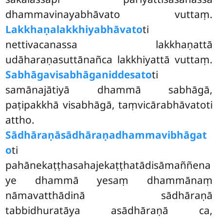
dhammavinayabhāvato vuttaṃ.
Lakkhaṇalakkhiyabhāvato
ti
nettivacanassa lakkhaṇattā
udāharaṇasuttānañca lakkhiyattā vuttaṃ.
Sabhāgavisabhāganiddesato
ti
samānajātiyā dhammā sabhāgā,
paṭipakkhā visabhāgā, taṃvicārabhāvatoti
attho.
Sādhāraṇāsādhāraṇadhammavibhāgat
o
ti
pahānekaṭṭhasahajekaṭṭhatādisāmaññena
ye dhammā yesaṃ dhammānaṃ
nāmavatthādinā sādhāraṇā
tabbidhuratāya asādhāraṇā ca,