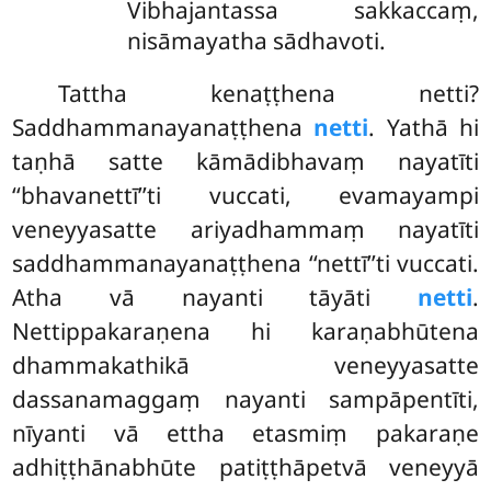
Vibhajantassa sakkaccaṃ,
nisāmayatha sādhavoti.
Tattha kenaṭṭhena netti?
Saddhammanayanaṭṭhena
netti
. Yathā hi
taṇhā satte kāmādibhavaṃ nayatīti
‘‘bhavanettī’’ti vuccati, evamayampi
veneyyasatte ariyadhammaṃ nayatīti
saddhammanayanaṭṭhena ‘‘nettī’’ti vuccati.
Atha vā nayanti tāyāti
netti
.
Nettippakaraṇena hi karaṇabhūtena
dhammakathikā veneyyasatte
dassanamaggaṃ nayanti sampāpentīti,
nīyanti vā ettha etasmiṃ pakaraṇe
adhiṭṭhānabhūte patiṭṭhāpetvā veneyyā