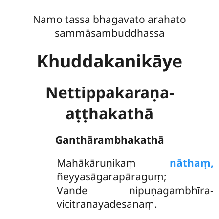
Namo tassa bhagavato arahato
sammāsambuddhassa
Khuddakanikāye
Nettippakaraṇa-
aṭṭhakathā
Ganthārambhakathā
Mahākāruṇikaṃ
nāthaṃ,
ñeyyasāgarapāraguṃ;
Vande nipuṇagambhīra-
vicitranayadesanaṃ.