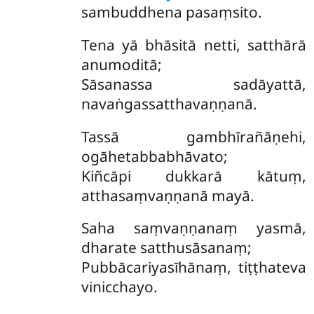
sambuddhena pasaṃsito.
Tena
yā bhāsitā netti, satthārā
anumoditā;
Sāsanassa sadāyattā,
navaṅgassatthavaṇṇanā.
Tassā gambhīrañāṇehi,
ogāhetabbabhāvato;
Kiñcāpi dukkarā kātuṃ,
atthasaṃvaṇṇanā mayā.
Saha saṃvaṇṇanaṃ yasmā,
dharate satthusāsanaṃ;
Pubbācariyasīhānaṃ, tiṭṭhateva
vinicchayo.