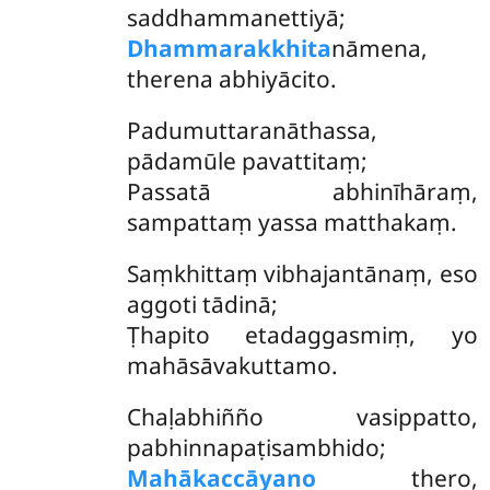
saddhammanettiyā;
Dhammarakkhita
nāmena,
therena abhiyācito.
Padumuttaranāthassa,
pādamūle pavattitaṃ;
Passatā abhinīhāraṃ,
sampattaṃ yassa matthakaṃ.
Saṃkhittaṃ vibhajantānaṃ, eso
aggoti tādinā;
Ṭhapito etadaggasmiṃ, yo
mahāsāvakuttamo.
Chaḷabhiñño vasippatto,
pabhinnapaṭisambhido;
Mahākaccāyano
thero,