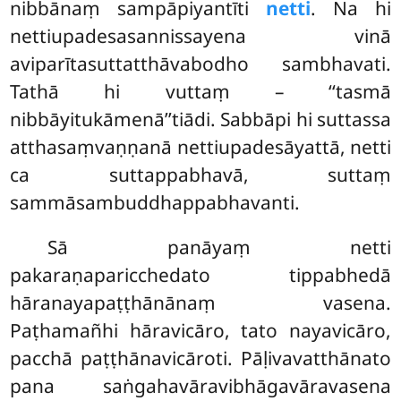
nibbānaṃ sampāpiyantīti
netti
. Na hi
nettiupadesasannissayena vinā
aviparītasuttatthāvabodho sambhavati.
Tathā hi vuttaṃ – ‘‘tasmā
nibbāyitukāmenā’’tiādi. Sabbāpi hi suttassa
atthasaṃvaṇṇanā nettiupadesāyattā, netti
ca suttappabhavā, suttaṃ
sammāsambuddhappabhavanti.
Sā panāyaṃ netti
pakaraṇaparicchedato tippabhedā
hāranayapaṭṭhānānaṃ vasena.
Paṭhamañhi hāravicāro, tato nayavicāro,
pacchā paṭṭhānavicāroti. Pāḷivavatthānato
pana saṅgahavāravibhāgavāravasena