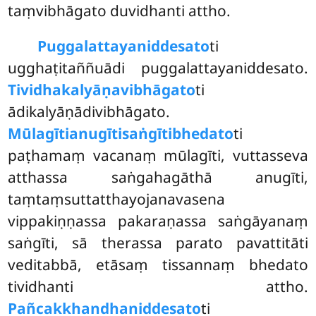
taṃvibhāgato duvidhanti attho.
Puggalattayaniddesato
ti
ugghaṭitaññuādi puggalattayaniddesato.
Tividhakalyāṇavibhāgato
ti
ādikalyāṇādivibhāgato.
Mūlagītianugītisaṅgītibhedato
ti
paṭhamaṃ vacanaṃ mūlagīti, vuttasseva
atthassa saṅgahagāthā anugīti,
taṃtaṃsuttatthayojanavasena
vippakiṇṇassa pakaraṇassa saṅgāyanaṃ
saṅgīti, sā therassa parato pavattitāti
veditabbā, etāsaṃ tissannaṃ bhedato
tividhanti attho.
Pañcakkhandhaniddesato
ti