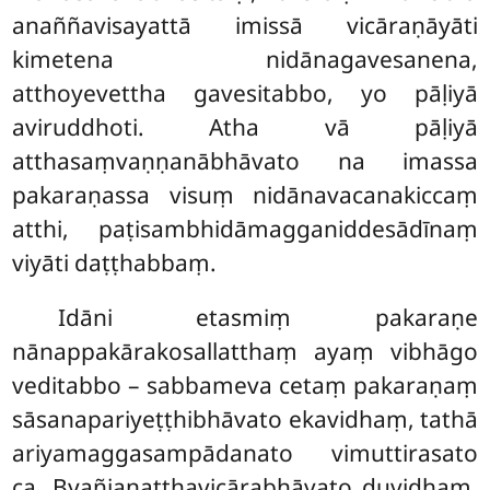
anaññavisayattā imissā vicāraṇāyāti
kimetena nidānagavesanena,
atthoyevettha gavesitabbo, yo pāḷiyā
aviruddhoti. Atha vā pāḷiyā
atthasaṃvaṇṇanābhāvato na imassa
pakaraṇassa visuṃ nidānavacanakiccaṃ
atthi, paṭisambhidāmagganiddesādīnaṃ
viyāti daṭṭhabbaṃ.
Idāni etasmiṃ pakaraṇe
nānappakārakosallatthaṃ ayaṃ vibhāgo
veditabbo – sabbameva cetaṃ pakaraṇaṃ
sāsanapariyeṭṭhibhāvato ekavidhaṃ, tathā
ariyamaggasampādanato vimuttirasato
ca. Byañjanatthavicārabhāvato duvidhaṃ,