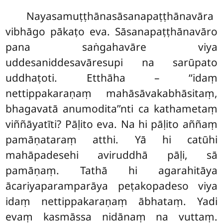
Nayasamuṭṭhānasāsanapaṭṭhānavāra
vibhāgo pākaṭo eva. Sāsanapaṭṭhānavāro
pana saṅgahavāre viya
uddesaniddesavāresupi na sarūpato
uddhaṭoti. Etthāha – ‘‘idaṃ
nettippakaraṇaṃ mahāsāvakabhāsitaṃ,
bhagavatā anumodita’’nti ca kathametaṃ
viññāyatīti? Pāḷito eva. Na hi pāḷito aññaṃ
pamāṇataraṃ atthi. Yā hi catūhi
mahāpadesehi aviruddhā pāḷi, sā
pamāṇaṃ. Tathā hi agarahitāya
ācariyaparamparāya peṭakopadeso viya
idaṃ nettippakaraṇaṃ ābhataṃ. Yadi
evaṃ kasmāssa nidānaṃ na vuttaṃ.