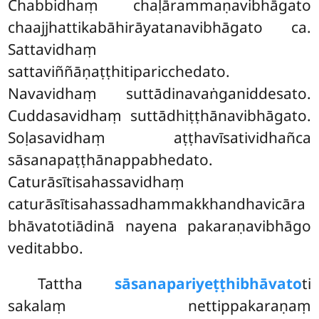
Chabbidhaṃ chaḷārammaṇavibhāgato
chaajjhattikabāhirāyatanavibhāgato ca.
Sattavidhaṃ
sattaviññāṇaṭṭhitiparicchedato.
Navavidhaṃ suttādinavaṅganiddesato.
Cuddasavidhaṃ suttādhiṭṭhānavibhāgato.
Soḷasavidhaṃ aṭṭhavīsatividhañca
sāsanapaṭṭhānappabhedato.
Caturāsītisahassavidhaṃ
caturāsītisahassadhammakkhandhavicāra
bhāvatotiādinā nayena pakaraṇavibhāgo
veditabbo.
Tattha
sāsanapariyeṭṭhibhāvato
ti
sakalaṃ nettippakaraṇaṃ