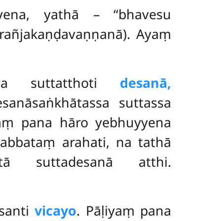
yena, yathā – ‘‘bhavesu
verañjakaṇḍavaṇṇanā). Ayaṃ
āya suttatthoti
desanā,
sanāsaṅkhātassa suttassa
yaṃ pana hāro yebhuyyena
abbataṃ arahati, na tathā
itā suttadesanā atthi.
esanti
vicayo
. Pāḷiyaṃ pana