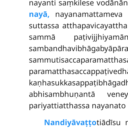
nayanti saṃkilese vodānān
nayā,
nayanamattameva 
suttassa atthapavicayatth
sammā paṭivijjhiyam
sambandhavibhāgabyā
sammutisaccapar
paramatthasacca
kaṇhasukkasappaṭibhāg
abhisambhuṇantā vene
pariyattiatthassa nayanat
Nandiyāvaṭṭo
tiādīsu 