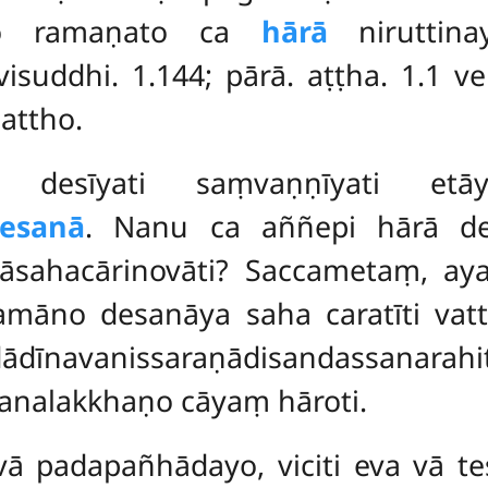
ṇato ramaṇato ca
hārā
niruttina
visuddhi. 1.144; pārā. aṭṭha. 1.1 
attho.
a desīyati saṃvaṇṇīyati et
esanā
. Nanu ca aññepi hārā de
āsahacārinovāti? Saccametaṃ, a
amāno desanāya saha caratīti vatt
avanissaraṇādisandassanarah
analakkhaṇo cāyaṃ hāroti.
 vā padapañhādayo, viciti eva vā t