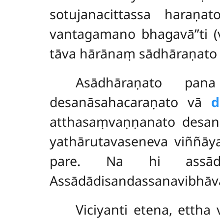
sotujanacittassa hara
vantagamano bhagavā’’ti (
tāva hārānaṃ sādhāraṇato 
Asādhāraṇato pan
desanāsahacaraṇato vā
d
atthasaṃvaṇṇanato desan
yathārutavaseneva viññāy
pare. Na hi assādādīn
Assādādisandassanavibhāv
Viciyanti etena, ettha