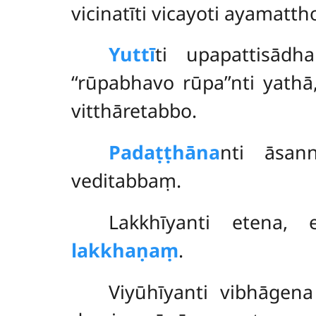
vicinatīti vicayoti ayamatth
Yuttī
ti upapattisādh
‘‘rūpabhavo rūpa’’nti yath
vitthāretabbo.
Padaṭṭhāna
nti
āsan
veditabbaṃ.
Lakkhīyanti etena,
lakkhaṇaṃ
.
Viyūhīyanti vibhāgena