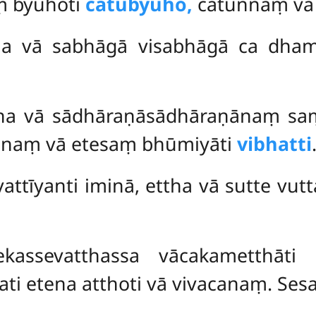
ṃ byūhoti
catubyūho,
catunnaṃ vā 
ttha vā sabhāgā visabhāgā ca dha
ettha vā sādhāraṇāsādhāraṇānaṃ 
anaṃ vā etesaṃ bhūmiyāti
vibhatti
attīyanti iminā, ettha vā sutte v
kassevatthassa vācakametthāti 
ti etena atthoti vā vivacanaṃ. Se