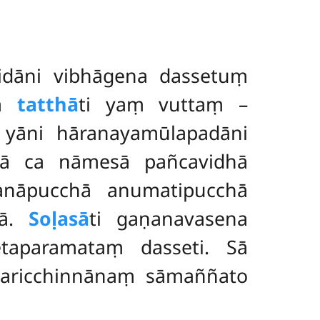
idāni vibhāgena dassetuṃ
ha
tatthā
ti yaṃ vuttaṃ –
, yāni hāranayamūlapadāni
hā ca nāmesā pañcavidhā
danāpucchā anumatipucchā
hā.
Soḷasā
ti gaṇanavasena
etaparamataṃ
dasseti. Sā
paricchinnānaṃ sāmaññato