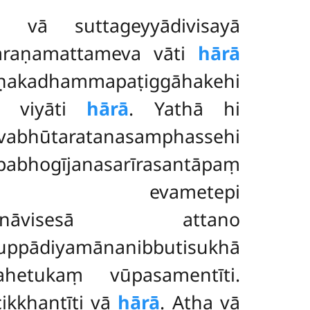
 vā suttageyyādivisayā
araṇamattameva vāti
hārā
aṇṇakadhammapaṭiggāhakehi
ā viyāti
hārā
. Yathā hi
bhūtaratanasamphassehi
gījanasarīrasantāpaṃ
eti, evametepi
ṇṇanāvisesā attano
diyamānanibbutisukhā
ahetukaṃ vūpasamentīti.
kkhantīti vā
hārā
. Atha vā