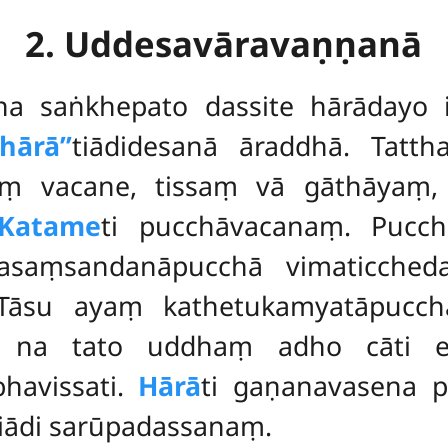
2. Uddesavāravaṇṇanā
na saṅkhepato dassite hārādayo 
ārā’’
tiādidesanā āraddhā. Tatt
tasmiṃ vacane, tissaṃ vā gāthāyaṃ
Katame
ti pucchāvacanaṃ. Pucc
ṭhasaṃsandanāpucchā vimaticche
. Tāsu ayaṃ kathetukamyatāpucc
aṃ na tato uddhaṃ adho cāti 
havissati.
Hārā
ti gaṇanavasena 
tiādi sarūpadassanaṃ.