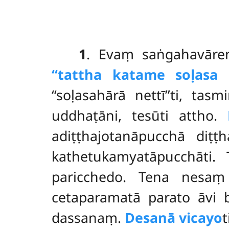
1
. Evaṃ
saṅgahavāre
‘‘tattha katame soḷasa h
‘‘soḷasahārā nettī’’ti, 
uddhaṭāni, tesūti attho.
adiṭṭhajotanāpucchā diṭ
kathetukamyatāpucchāti
paricchedo. Tena nes
cetaparamatā parato āvi b
dassanaṃ.
Desanā vicayo