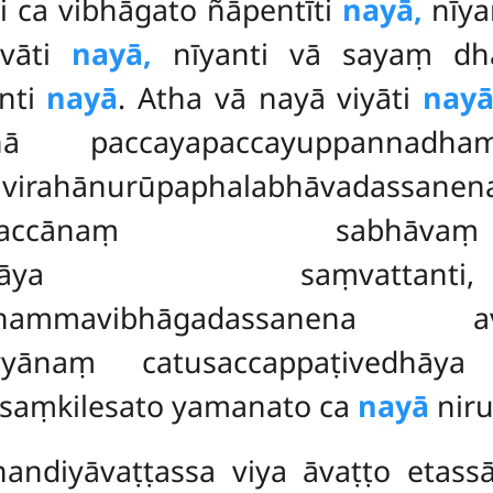
i ca vibhāgato ñāpentīti
nayā,
nīya
vāti
nayā,
nīyanti vā sayaṃ dha
anti
nayā
. Atha vā nayā viyāti
nay
ānā paccayapaccayuppannad
pāravirahānurūpaphalabhāva
amatthasaccānaṃ sabh
ppaṭivedhāya saṃvat
adhammavibhāgadassanena avipa
yyānaṃ catusaccappaṭivedhāya
o saṃkilesato yamanato ca
nayā
niru
nandiyāvaṭṭassa viya āvaṭṭo etass