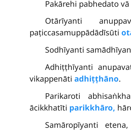
Pakārehi pabhedato vā 
Otārīyanti anup
paṭiccasamuppādādīsūti
ot
Sodhīyanti samādhīyan
Adhiṭṭhīyanti anupav
vikappenāti
adhiṭṭhāno
.
Parikaroti abhisaṅkh
ācikkhatīti
parikkhāro,
hāro
Samāropīyanti eten