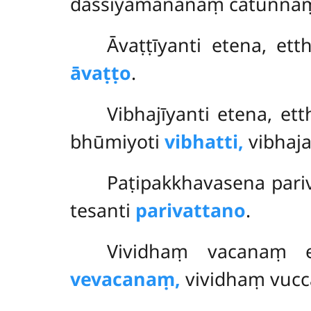
dassiyamānānaṃ catunna
Āvaṭṭīyanti etena, e
āvaṭṭo
.
Vibhajīyanti etena, 
bhūmiyoti
vibhatti,
vibhaj
Paṭipakkhavasena pariv
tesanti
parivattano
.
Vividhaṃ
vacanaṃ e
vevacanaṃ,
vividhaṃ vucca