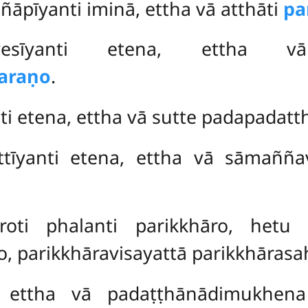
ñāpīyanti iminā, ettha vā atthāti
pa
pavesīyanti etena, ettha 
araṇo
.
ti etena, ettha vā sutte padapada
attīyanti etena, ettha vā sāmañ
aroti phalanti parikkhāro, hetu
, parikkhāravisayattā parikkhāras
a, ettha vā padaṭṭhānādimukhe