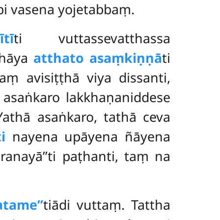
pi vasena yojetabbaṃ.
tī
ti vuttassevatthassa
thāya
atthato asaṃkiṇṇā
ti
ṃ avisiṭṭhā viya dissanti,
ṃ asaṅkaro lakkhaṇaniddese
athā asaṅkaro, tathā ceva
i
nayena upāyena ñāyena
ranayā’’ti paṭhanti, taṃ na
atame’’
tiādi vuttaṃ. Tattha