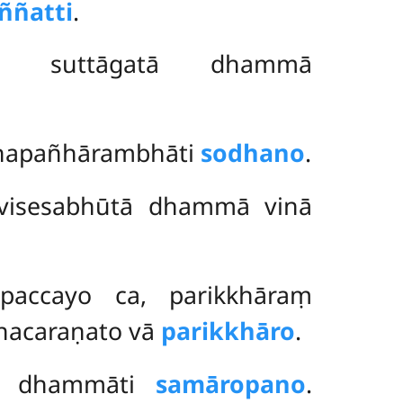
ññatti
.
vā suttāgatā dhammā
tthapañhārambhāti
sodhano
.
ñavisesabhūtā dhammā vinā
 paccayo ca, parikkhāraṃ
ahacaraṇato vā
parikkhāro
.
na dhammāti
samāropano
.