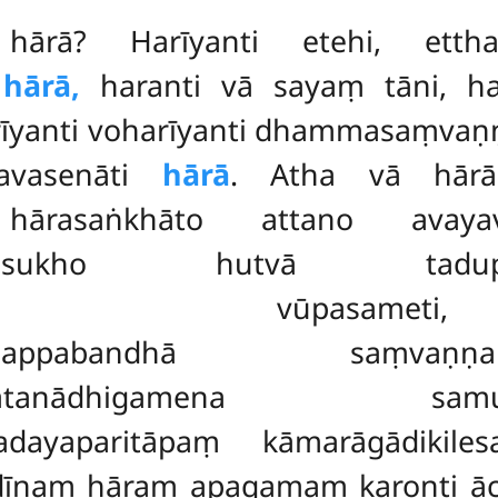
hārā? Harīyanti etehi, ettha
i
hārā,
haranti vā sayaṃ tāni, h
arīyanti voharīyanti dhammasaṃv
avasenāti
hārā
. Atha vā hār
 hārasaṅkhāto attano avayava
ilādasukho hutvā tadupabho
hupajanitaṃ vūpasam
haratanappabandhā saṃva
tharatanādhigamena samuppā
adayaparitāpaṃ kāmarāgādikiles
dīnaṃ hāraṃ apagamaṃ karonti āci