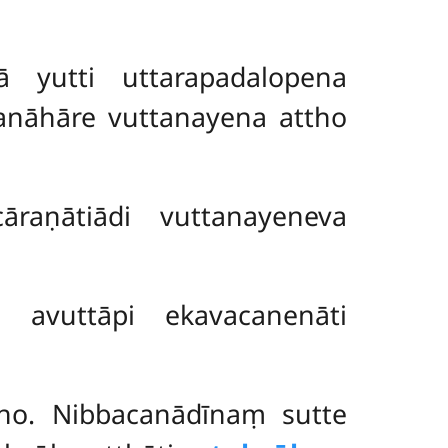
ṇā yutti uttarapadalopena
esanāhāre vuttanayena attho
āraṇātiādi vuttanayeneva
 avuttāpi ekavacanenāti
ūho. Nibbacanādīnaṃ sutte