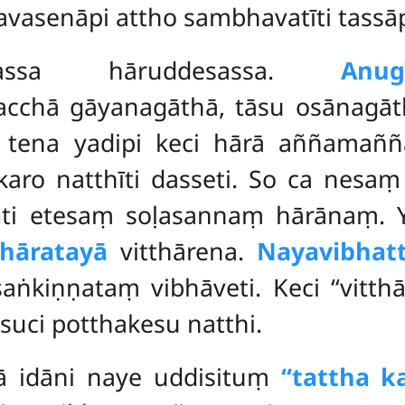
vasenāpi attho sambhavatīti tassā
uttassa hāruddesassa.
Anugī
cchā gāyanagāthā, tāsu osānagā
 tena yadipi keci hārā aññamañña
karo natthīti dasseti. So ca nesa
ā
ti etesaṃ soḷasannaṃ hārānaṃ. Y
thāratayā
vitthārena.
Nayavibhatt
ṅkiṇṇataṃ vibhāveti. Keci ‘‘vitthā
uci potthakesu natthi.
vā idāni naye uddisituṃ
‘‘tattha k