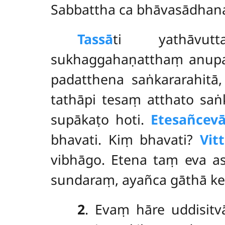
Sabbattha ca bhāvasādhana
Tassā
ti
yathāv
sukhaggahaṇatthaṃ anupa
padatthena saṅkararahitā,
tathāpi tesaṃ atthato saṅ
supākaṭo hoti.
Etesañcev
bhavati. Kiṃ bhavati?
Vit
vibhāgo. Etena taṃ eva asa
sundaraṃ, ayañca gāthā kes
2
. Evaṃ hāre uddisit