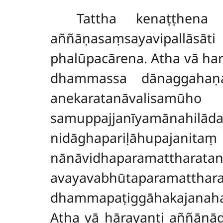
Tattha kenaṭṭhena 
aññāṇasaṃsayavipallāsāt
phalūpacārena. Atha vā h
dhammassa dānaggahaṇ
anekaratanāvalisamūho
samuppajjanīyamānah
nidāghapariḷā
nānāvidhaparamatt
avayavabhūtaparamat
dhammapaṭiggāhakajanah
Atha vā hārayanti aññāṇā