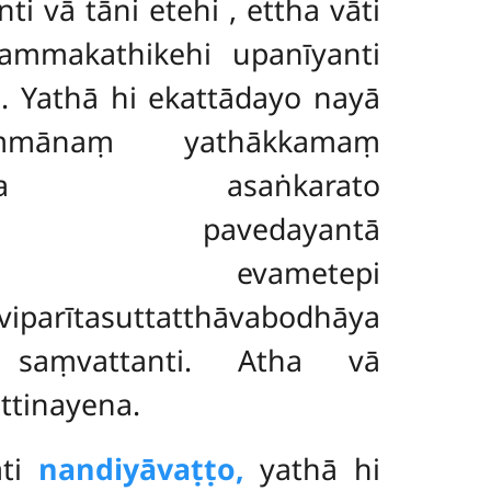
nti vā tāni etehi
, ettha vāti
mmakathikehi upanīyanti
ā
. Yathā hi ekattādayo nayā
hammānaṃ yathākkamaṃ
dassanena asaṅkarato
āvaṃ pavedayantā
tanti, evametepi
rītasuttatthāvabodhāya
 saṃvattanti. Atha vā
ttinayena.
āti
nandiyāvaṭṭo,
yathā hi