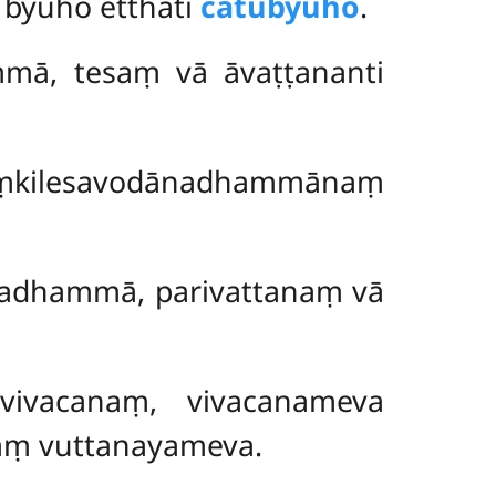
byūho etthāti
catubyūho
.
mmā, tesaṃ vā āvaṭṭananti
saṃkilesavodānadhammānaṃ
.
uttadhammā, parivattanaṃ vā
vivacanaṃ, vivacanameva
saṃ vuttanayameva.