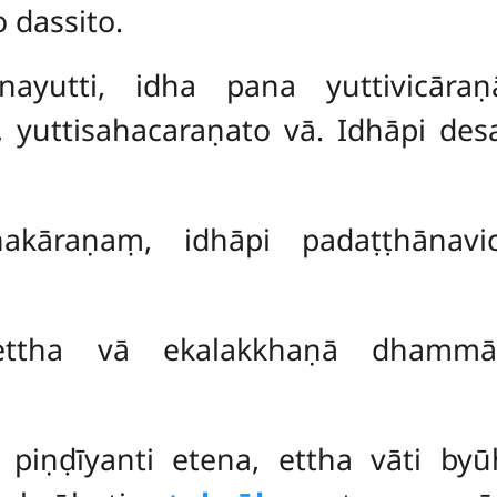
o dassito.
anayutti, idha pana yuttivicāra
ā, yuttisahacaraṇato vā. Idhāpi d
nakāraṇaṃ, idhāpi padaṭṭhānavic
 ettha vā ekalakkhaṇā dhammā
 piṇḍīyanti etena, ettha vāti by