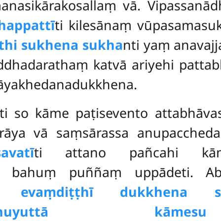
nasikārakosallaṃ vā. Vipassanā
appattī
ti
kilesānaṃ vūpasamasu
thi sukhena sukha
nti yaṃ anavaj
addhadarathaṃ katvā ariyehi pat
kāyakhedanadukkhena.
ti so kāme paṭisevento attabhāv
arāya vā saṃsārassa anupaccheda
vatī
ti attano pañcahi kām
 bahuṃ puññaṃ uppādeti. Abhi
ya
evaṃdiṭṭhī dukkhena s
nuyogamanuyuttā kām