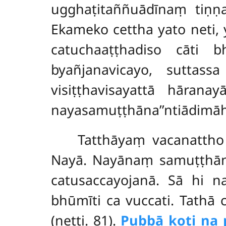
ugghaṭitaññuādīnaṃ tiṇṇ
Ekameko cettha yato neti,
catuchaaṭṭhadiso cāti 
byañjanavicayo, suttass
visiṭṭhavisayattā hāran
nayasamuṭṭhāna’’ntiādimā
Tatthāyaṃ
vacanattho
Nayā. Nayānaṃ samuṭṭh
catusaccayojanā. Sā hi 
bhūmīti ca vuccati. Tathā 
(netti. 81).
Pubbā koṭi na 