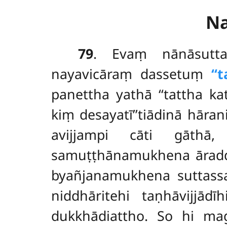
N
79
. Evaṃ nānāsutta
nayavicāraṃ dassetuṃ
‘‘
panettha yathā ‘‘tattha 
kiṃ desayatī’’tiādinā hāra
avijjampi cāti gāthā,
samuṭṭhānamukhena āraddh
byañjanamukhena suttass
niddhāritehi taṇhāvijjād
dukkhādiattho. So hi m