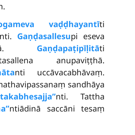
ṃ.
ogameva vaḍḍhayantī
ti
nti.
Gaṇḍasallesu
pi eseva
dhitā.
Gaṇḍapaṭipīḷitā
ti
asallena anupaviṭṭhā.
hāta
nti uccāvacabhāvaṃ.
samathavipassanaṃ sandhāya
akabhesajja’’
nti. Tattha
a’’
ntiādinā saccāni tesaṃ