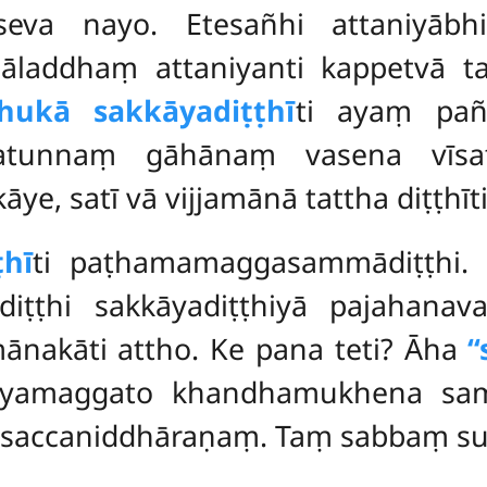
eseva nayo. Etesañhi attaniyābh
āladdhaṃ attaniyanti kappetvā tad
hukā sakkāyadiṭṭhī
ti ayaṃ pañ
tunnaṃ gāhānaṃ vasena vīsativ
, satī vā vijjamānā tattha diṭṭhīti
hī
ti paṭhamamaggasammādiṭṭhi
ṭṭhi sakkāyadiṭṭhiyā pajahanava
nakāti attho. Ke pana teti? Āha
‘
riyamaggato khandhamukhena sama
tusaccaniddhāraṇaṃ. Taṃ sabbaṃ s