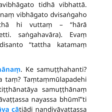
ibhāgato tidhā vibhattā.
nānaṃ vibhāgato dvisaṅgaho
athā hi vuttaṃ – ‘‘hārā
etti. saṅgahavāra). Evaṃ
disanto ‘‘tattha katamaṃ
hānaṃ
. Ke samuṭṭhahanti?
na taṃ? Taṃtaṃmūlapadehi
tiṭṭhānatāya samuṭṭhānaṃ
āvaṭṭassa nayassa bhūmī’’ti
āya cā
tiādi nandiyāvaṭṭassa