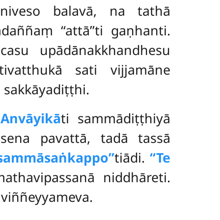
iniveso balavā, na tathā
aññaṃ ‘‘attā’’ti gaṇhanti.
casu upādānakkhandhesu
atthukā sati vijjamāne
 sakkāyadiṭṭhi.
.
Anvāyikā
ti sammādiṭṭhiyā
sena pavattā, tadā tassā
‘sammāsaṅkappo’’
tiādi.
‘‘Te
thavipassanā niddhāreti.
uviññeyyameva.