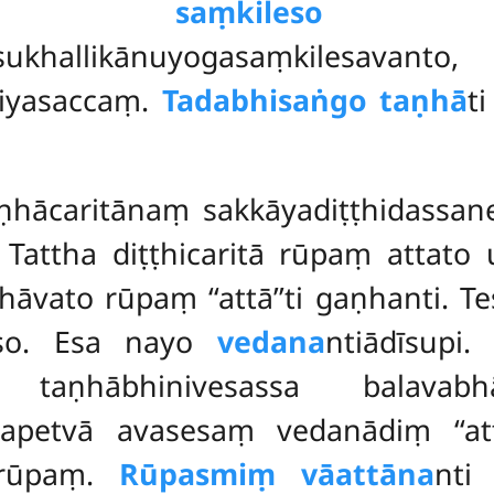
 saṃkileso
sukhallikānuyogasaṃkilesavanto
iyasaccaṃ.
Tadabhisaṅgo taṇhā
t
ataṇhācaritānaṃ sakkāyadiṭṭhidass
. Tattha diṭṭhicaritā rūpaṃ attato
āvato rūpaṃ ‘‘attā’’ti gaṇhanti. T
veso. Esa nayo
vedana
ntiādīsupi
ā taṇhābhinivesassa balava
apetvā avasesaṃ vedanādiṃ ‘‘att
 rūpaṃ.
Rūpasmiṃ vā
attāna
nti