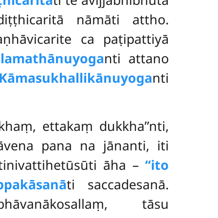
diṭṭhicaritā nāmāti attho.
aṇhāvicarite ca paṭipattiyā
ilamathānuyoga
nti attano
Kāmasukhallikānuyoga
nti
kkhaṃ, ettakaṃ dukkha’’nti,
āvena pana na jānanti, iti
tinivattihetūsūti āha –
‘‘ito
ppakāsanā
ti saccadesanā.
hāvanākosallaṃ, tāsu