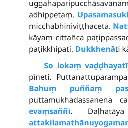
uggahaparipucchāsavanama
adhippetaṃ.
Upasamasukh
micchābhiniviṭṭhacetā.
Nat
kāyaṃ cittañca paṭippass
paṭikkhipati.
Dukkhenā
ti 
So lokaṃ vaḍḍhayatī
pīneti. Puttanattuparamp
Bahuṃ puññaṃ pasa
puttamukhadassanena ca
evaṃsaññī
. Daḷhatā
attakilamathā