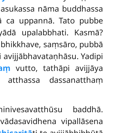
i asukassa nāma buddhassa
hā ca uppannā. Tato pubbe
yādā upalabbhati. Kasmā?
bhikkhave, saṃsāro, pubbā
i avijjābhavataṇhāsu. Yadipi
yaṃ
vutto, tathāpi avijjāya
a atthassa dassanatthaṃ
hinivesavatthūsu baddhā.
dvādasavidhena vipallāsena
ṭhicaritā
ti te avijjābhibhūtā