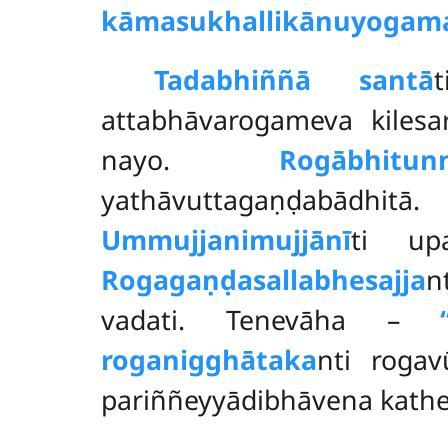
kāmasukhallikānuyogaman
Tadabhiññā santā
attabhāvarogameva kiles
nayo.
Rogābhitun
yathāvuttagaṇḍabādhi
Ummujjanimujjānī
ti up
Rogagaṇḍasallabhesajja
n
vadati. Tenevāha –
roganigghātaka
nti roga
pariññeyyādibhāvena kathe