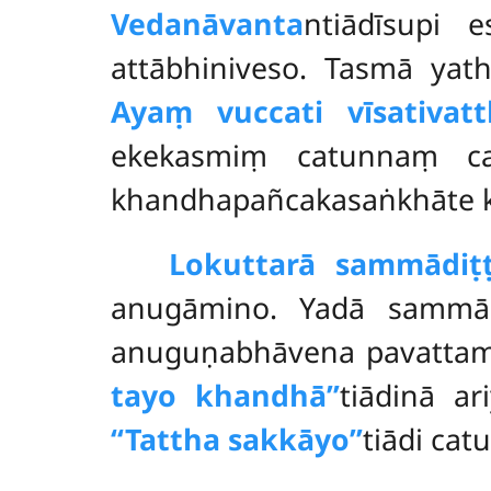
Vedanāvanta
ntiādīsupi 
attābhiniveso. Tasmā yath
Ayaṃ vuccati vīsativatt
ekekasmiṃ catunnaṃ ca
khandhapañcakasaṅkhāte kāye
Lokuttarā sammādiṭṭ
anugāmino. Yadā sammādi
anuguṇabhāvena pavattamā
tayo khandhā’’
tiādinā a
‘‘Tattha sakkāyo’’
tiādi ca