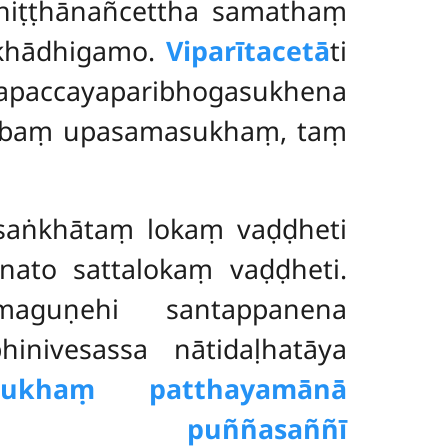
dhiṭṭhānañcettha samathaṃ
khādhigamo.
Viparītacetā
ti
japaccayaparibhogasukhena
tabbaṃ upasamasukhaṃ, taṃ
asaṅkhātaṃ lokaṃ vaḍḍheti
nato sattalokaṃ vaḍḍheti.
aguṇehi santappanena
nivesassa nātidaḷhatāya
ukhaṃ patthayamānā
esu puññasaññī