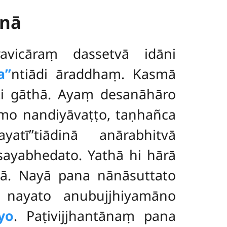
nā
vicāraṃ dassetvā idāni
’’
ntiādi āraddhaṃ. Kasmā
ti gāthā. Ayaṃ desanāhāro
tamo nandiyāvaṭṭo, taṇhañca
ī’’tiādinā anārabhitvā
ayabhedato. Yathā hi hārā
ā. Nayā pana nānāsuttato
ya nayato anubujjhiyamāno
yo
. Paṭivijjhantānaṃ pana