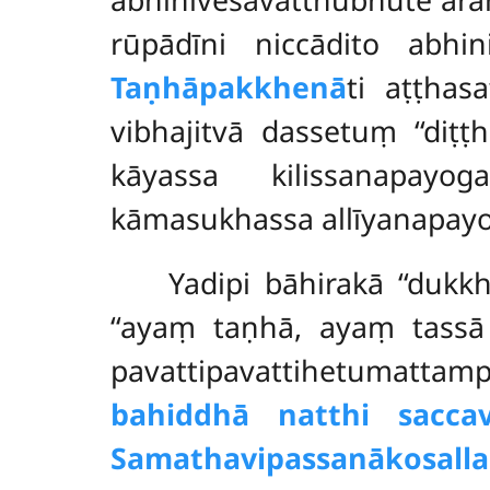
rūpādīni niccādito abhini
Taṇhāpakkhenā
ti aṭṭhasa
vibhajitvā dassetuṃ ‘‘diṭṭh
kāyassa kilissanapayo
kāmasukhassa allīyanapay
Yadipi bāhirakā ‘‘dukk
‘‘ayaṃ taṇhā, ayaṃ tassā 
pavattipavattihetumattamp
bahiddhā natthi saccav
Samathavipassanākosalla