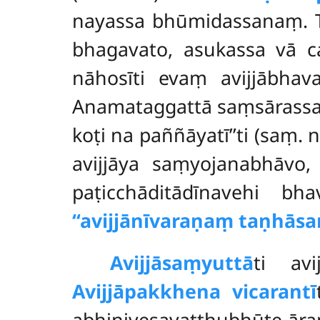
nayassa bhūmidassanaṃ. 
bhagavato, asukassa vā c
nāhosīti evaṃ avijjābha
Anamataggattā saṃsārassa
koṭi na paññāyatī’’ti (saṃ. n
avijjāya saṃyojanabhāvo
paṭicchāditādīnavehi b
‘‘avijjānīvaraṇaṃ taṇhāsa
Avijjāsaṃyuttā
ti avi
Avijjāpakkhena vicarantī
abhinivesavatthubhūte ār