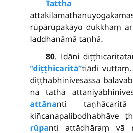
Tattha
attakilamathānuyogakāma
rūpārūpakāyo dukkhaṃ ar
laddhanāmā taṇhā.
80
. Idāni diṭṭhicarit
‘‘diṭṭhicaritā’’
tiādi vuttaṃ
diṭṭhābhinivesassa balavabh
na tathā attaniyābhini
attāna
nti taṇhācarit
kiñcanapalibodhabhāve ṭh
rūpa
nti attādhāraṃ vā