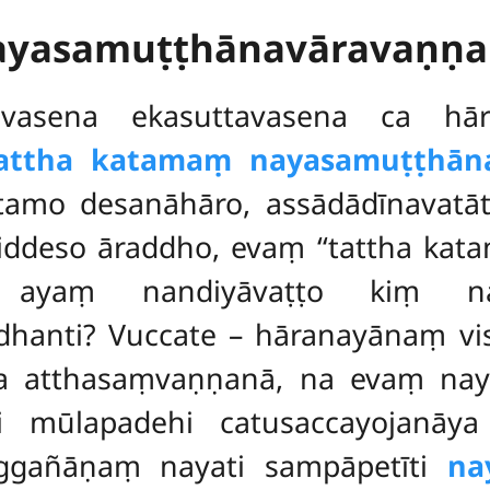
ayasamuṭṭhānavāravaṇṇa
vasena ekasuttavasena ca hāra
tattha katamaṃ nayasamuṭṭhāna
katamo desanāhāro, assādādīnavatā
niddeso āraddho, evaṃ ‘‘tattha ka
 ayaṃ nandiyāvaṭṭo kiṃ nayat
anti? Vuccate – hāranayānaṃ vis
a atthasaṃvaṇṇanā, na evaṃ nay
īhi mūlapadehi catusaccayojanā
aggañāṇaṃ nayati sampāpetīti
na