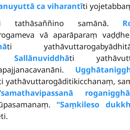
uyuttā ca viharantī
ti yojetabba
ti tathāsaññino samānā.
R
arogameva vā aparāparaṃ vaḍḍhe
nā
ti yathāvuttarogabyā
tā.
Sallānuviddhā
ti yathāvutt
apajjanacavanāni.
Ugghātanigg
ti yathāvuttarogāditikicchanaṃ, 
‘‘samathavipassanā roganigghāt
vūpasamanaṃ.
‘‘Saṃkileso dukkh
ti.