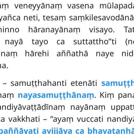
aṃ veneyyānaṃ vasena mūlapadav
 yañca neti, tesaṃ saṃkilesavodā
bhinno hāranayānaṃ visayo. T
a nayā tayo ca suttattho’’ti (n
ayānaṃ hārehi aññathā naye nid
ha.
 – samuṭṭhahanti etenāti
samuṭṭ
ānaṃ
nayasamuṭṭhānaṃ
. Kiṃ pa
nandiyāvaṭṭādīnaṃ nayānaṃ uppat
ca vakkhati – ‘‘ayaṃ vuccati nandiy
paññāyati avijjāya ca bhavataṇh