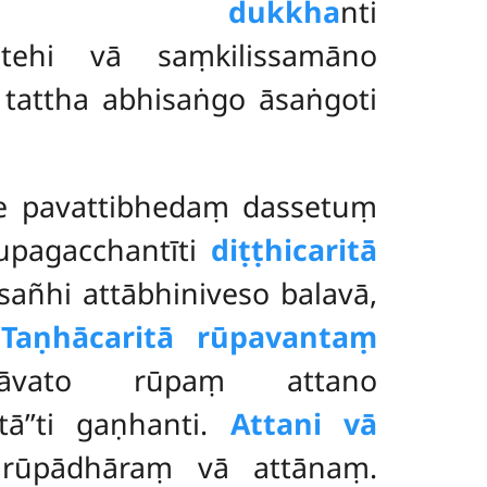
 dukkha
nti
, tehi vā saṃkilissamāno
i tattha abhisaṅgo āsaṅgoti
ane pavattibhedaṃ dassetuṃ
 upagacchantīti
diṭṭhicaritā
esañhi attābhiniveso balavā,
.
Taṇhācaritā rūpavantaṃ
bhāvato rūpaṃ attano
ā’’ti gaṇhanti.
Attani vā
 rūpādhāraṃ vā attānaṃ.