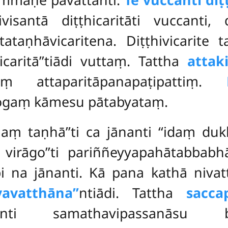
visantā diṭṭhicaritāti vuccanti, 
tataṇhāvicaritena. Diṭṭhivicarite t
icaritā’’tiādi vuttaṃ. Tattha
attak
gaṃ attaparitāpanapaṭipattiṃ.
ogaṃ kāmesu pātabyataṃ.
haṃ taṇhā’’ti ca jānanti ‘‘idaṃ du
virāgo’’ti pariññeyyapahātabbabh
i na jānanti. Kā pana kathā nivat
avatthāna’’
ntiādi. Tattha
sacca
nti samathavipassanāsu b