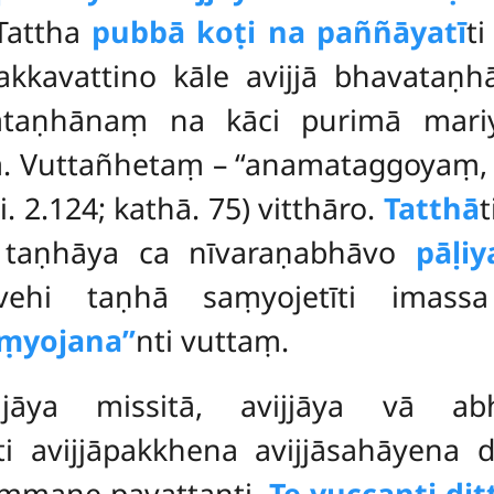
Tattha
pubbā koṭi na paññāyatī
t
akkavattino kāle avijjā bhavataṇ
vataṇhānaṃ na kāci purimā mari
. Vuttañhetaṃ – ‘‘anamataggoyaṃ, 
i. 2.124; kathā. 75) vitthāro.
Tatthā
t
, taṇhāya ca nīvaraṇabhāvo
pāḷi
havehi taṇhā saṃyojetīti imass
ṃyojana’’
nti vuttaṃ.
jjāya missitā, avijjāya vā ab
ti avijjāpakkhena avijjāsahāyena 
ammaṇe pavattanti.
Te vuccanti diṭ