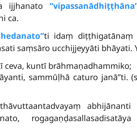
ca ijjhanato
‘‘vipassanādhiṭṭhāna’
i ca.
hedanato’’
ti idaṃ diṭṭhigatānaṃ
ati saṃsāro ucchijjeyyāti bhāyati. 
kī ceva, kuntī brāhmaṇadhammiko;
nti, sammūḷhā caturo janā’’ti. (su. 
thāvuttaantadvayaṃ abhijānanti 
nato, rogagaṇḍasallasadisatāya