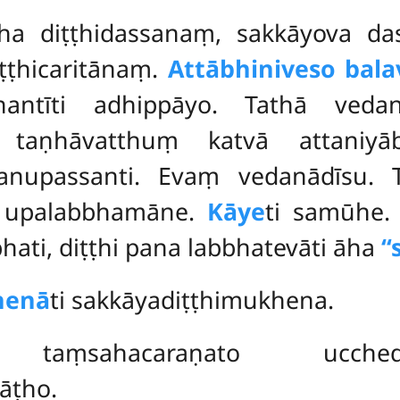
tha diṭṭhidassanaṃ, sakkāyova d
iṭṭhicaritānaṃ.
Attābhiniveso bala
hantīti adhippāyo. Tathā veda
taṇhāvatthuṃ katvā attaniyābh
anupassanti. Evaṃ vedanādīsu.
o upalabbhamāne.
Kāye
ti samūhe. 
ati, diṭṭhi pana labbhatevāti āha
‘
henā
ti sakkāyadiṭṭhimukhena.
ti
taṃsahacaraṇato uccheda
pāṭho.