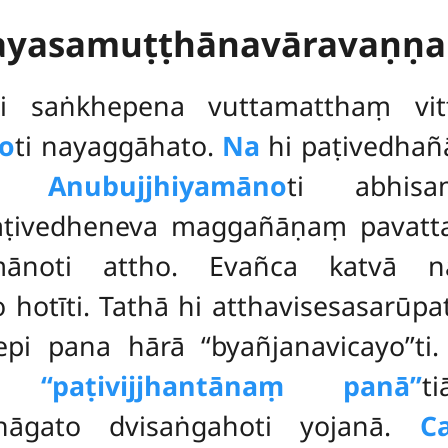
ayasamuṭṭhānavāravaṇṇa
ti
saṅkhepena vuttamatthaṃ vit
o
ti nayaggāhato.
Na
hi paṭivedha
ti.
Anubujjhiyamāno
ti abhisa
aṭivedheneva maggañāṇaṃ pavatt
mānoti attho. Evañca katvā na
otīti. Tathā hi atthavisesasarūpatā
epi pana hārā ‘‘byañjanavicayo’’t
ha
‘‘paṭivijjhantānaṃ panā’’
t
hāgato dvisaṅgahoti yojanā.
C