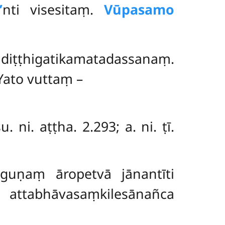
’
nti visesitaṃ.
Vūpasamo
 diṭṭhigatikamatadassanaṃ.
Yato vuttaṃ –
ni. aṭṭha. 2.293; a. ni. ṭī.
guṇaṃ āropetvā jānantīti
 attabhāvasaṃkilesānañca