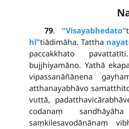
N
79
.
‘‘Visayabhedato’’
hī’’
tiādimāha. Tattha
nayat
paccakkhato pavattatī
bujjhiyamāno. Yathā ekap
vipassanāñāṇena gayha
atthanayabhāvo samatthito h
vuttā, padatthavicārabhāv
codanaṃ sandhāyā
saṃkilesavodānānaṃ vib