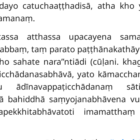
dayo catuchaaṭṭhadisā, atha kho
igamanaṃ.
ttassa atthassa upacayena sam
ttabbaṃ, taṃ parato paṭṭhānakathāy
o sahate nara’’ntiādi (cūḷani. kha
cchādanasabhāvā, yato kāmacchand
su ādīnavappaṭicchādanaṃ
sā
ā bahiddhā saṃyojanabhāvena vu
 apekkhitabhāvatoti imamattha