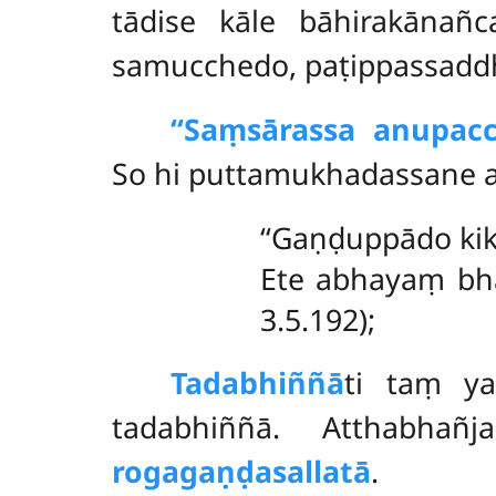
tādise kāle bāhirakānañ
samucchedo, paṭippassaddh
‘‘Saṃsārassa anupacc
So hi puttamukhadassane as
‘‘Gaṇḍuppādo ki
Ete abhayaṃ bhāya
3.5.192);
Tadabhiññā
ti taṃ ya
tadabhiññā. Atthabhañja
rogagaṇḍasallatā
.