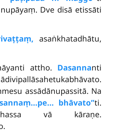
nupāyaṃ. Dve disā etissāti
vivaṭṭaṃ,
asaṅkhatadhātu,
hāyanti attho.
Dasanna
nti
ādivipallāsahetukabhāvato.
mmesu assādānupassitā. Na
dasannaṃ…pe… bhāvato’’
ti.
dhassa vā kāraṇe.
o.