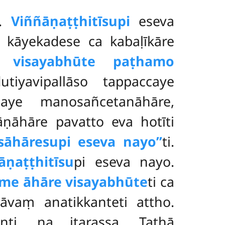
ā.
Viññāṇaṭṭhitīsupi
eseva
 kāyekadese ca kabaḷīkāre
e visayabhūte paṭhamo
iyavipallāso tappaccaye
caye manosañcetanāhāre,
ṇāhāre pavatto eva hotīti
esāhāresupi eseva nayo’’
ti.
āṇaṭṭhitīsu
pi eseva nayo.
me āhāre visayabhūte
ti ca
vaṃ anatikkanteti attho.
nti, na itarassa. Tathā