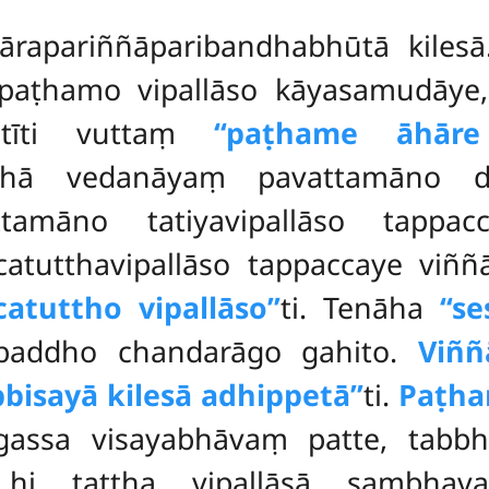
hārapariññāparibandhabhūtā kiles
aṭhamo vipallāso kāyasamudāye,
otīti vuttaṃ
‘‘paṭhame āhār
thā vedanāyaṃ pavattamāno dut
ttamāno tatiyavipallāso tappac
utthavipallāso tappaccaye viññā
catuttho vipallāso’’
ti. Tenāha
‘‘s
ibaddho chandarāgo gahito.
Viññ
bbisayā kilesā adhippetā’’
ti.
Paṭha
assa visayabhāvaṃ patte, tabbhā
 hi tattha vipallāsā sambhava