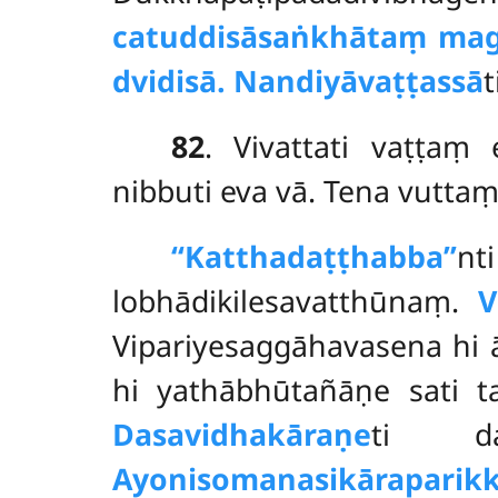
catuddisāsaṅkhātaṃ ma
dvidisā. Nandiyāvaṭṭassā
t
82
. Vivattati vaṭṭaṃ 
nibbuti eva vā. Tena vutta
‘‘Kattha
daṭṭhabba’’
nt
lobhādikilesavatthūnaṃ.
V
Vipariyesaggāhavasena hi
hi yathābhūtañāṇe sati 
Dasavidhakāraṇe
ti da
Ayonisomanasikārapari