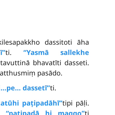
ilesapakkho dassitoti āha
’’
ti.
‘‘Yasmā sallekhe
avuttinā bhavatīti dasseti.
atthusmiṃ pasādo.
pi…pe… dassetī’’
ti.
catūhi paṭipadāhī’’
tipi pāḷi.
ha
‘‘paṭipadā hi maggo’’
ti