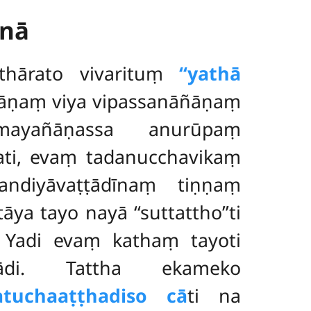
nā
thārato vivarituṃ
‘‘yathā
ñāṇaṃ viya vipassanāñāṇaṃ
mayañāṇassa anurūpaṃ
ati, evaṃ tadanucchavikaṃ
ndiyāvaṭṭādīnaṃ tiṇṇaṃ
ya tayo nayā ‘‘suttattho’’ti
i. Yadi evaṃ kathaṃ tayoti
iādi. Tattha ekameko
atuchaaṭṭhadiso cā
ti na