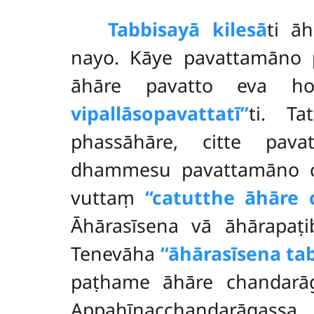
Tabbisayā kilesā
ti ā
nayo. Kāye pavattamāno p
āhāre pavatto eva h
vipallāso
pavattatī’’
ti. Ta
phassāhāre, citte pava
dhammesu pavattamāno cat
vuttaṃ
‘‘catutthe āhāre 
Āhārasīsena vā āhārapaṭ
Tenevāha
‘‘āhārasīsena ta
paṭhame āhāre chandarāg
Appahīnacchandarāgassa