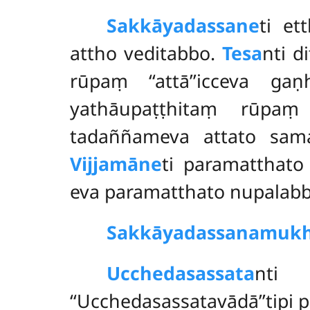
Sakkāyadassane
ti et
attho veditabbo.
Tesa
nti d
rūpaṃ ‘‘attā’’icceva
gaṇ
yathāupaṭṭhitaṃ rūpaṃ 
tadaññameva attato sam
Vijjamāne
ti paramatthat
eva paramatthato nupalabbh
Sakkāyadassanamuk
Ucchedasassata
n
‘‘Ucchedasassatavādā’’tipi 