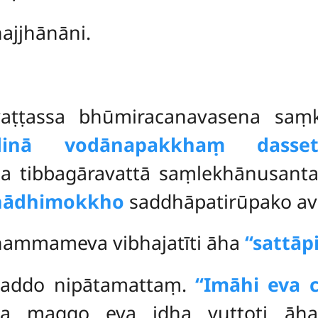
ṇajjhānāni.
vaṭṭassa bhūmiracanavasena saṃk
iādinā vodānapakkhaṃ dassetī
ha tibbagāravattā saṃlekhānusantat
hādhimokkho
saddhāpatirūpako av
hammameva vibhajatīti āha
‘‘sattā
saddo nipātamattaṃ.
‘‘Imāhi eva 
ena maggo eva idha vuttoti ā