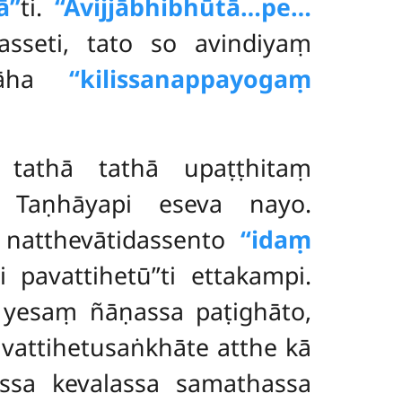
ā’’
ti.
‘‘Avijjābhibhūtā…pe…
asseti, tato so avindiyaṃ
i āha
‘‘kilissanappayogaṃ
tathā tathā upaṭṭhitaṃ
. Taṇhāyapi eseva nayo.
 natthevātidassento
‘‘idaṃ
ti pavattihetū’’ti ettakampi.
 yesaṃ ñāṇassa paṭighāto,
vattihetusaṅkhāte atthe kā
assa kevalassa samathassa