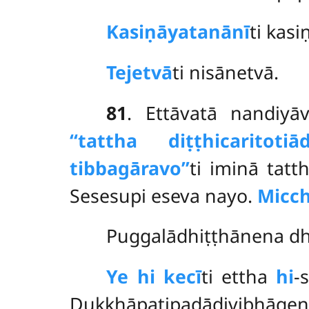
Kasiṇāyatanānī
ti kasi
Tejetvā
ti nisānetvā.
81
. Ettāvatā nandiyā
‘‘tattha diṭṭhicaritot
tibbagāravo’’
ti iminā tatt
Sesesupi eseva nayo.
Micc
Puggalādhiṭṭhānena d
Ye hi kecī
ti ettha
hi
-
Dukkhāpaṭipadādivibhāg