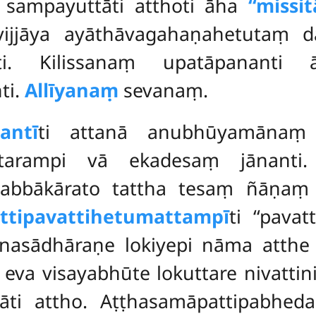
a sampayuttāti atthoti āha
‘‘missit
vijjāya ayāthāvagahaṇahetutaṃ d
ati. Kilissanaṃ upatāpanant
ti.
Allīyanaṃ
sevanaṃ.
antī
ti attanā anubhūyamānaṃ 
 itarampi vā ekadesaṃ jānanti
itabbākārato tattha tesaṃ ñāṇaṃ
ttipavattihetumattampī
ti ‘‘pavat
anasādhāraṇe lokiyepi nāma atthe
va visayabhūte lokuttare nivattini
ti attho. Aṭṭhasamāpattipabhed