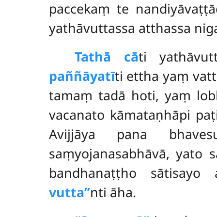
paccekaṃ te nandiyāvaṭṭā
yathāvuttassa atthassa n
Tathā cā
ti yathāvu
paññāyatī
ti ettha yaṃ va
tamaṃ tadā hoti, yaṃ lobh
vacanato kāmataṇhāpi paṭi
Avijjāya pana bhave
saṃyojanasabhāvā, yato s
bandhanaṭṭho sātisayo
vutta’’
nti āha.