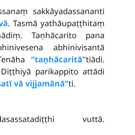
assanaṃ sakkāyadassananti
vā
. Tasmā yathāupaṭṭhitaṃ
nādiṃ. Taṇhācarito pana
inivesena abhinivisantā
 Tenāha
‘‘taṇhācaritā’’
tiādi.
Diṭṭhiyā parikappito attādi
‘satī vā vijjamānā’’
ti.
sassatadiṭṭhi vuttā.