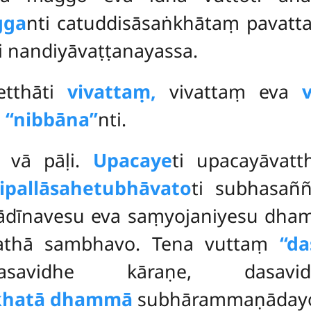
gga
nti catuddisāsaṅkhātaṃ pavatta
i nandiyāvaṭṭanayassa.
etthāti
vivattaṃ,
vivattaṃ eva
ṃ
‘‘nibbāna’’
nti.
i vā pāḷi.
Upacaye
ti upacayāvatt
ipallāsahetubhāvato
ti subhasaññ
 ādīnavesu eva saṃyojaniyesu dha
tathā sambhavo. Tena vuttaṃ
‘‘
savidhe kāraṇe, dasavi
kkhatā dhammā
subhārammaṇāday