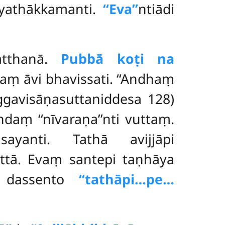
 yathākkamanti.
‘‘Eva’’
ntiādi
atthanā.
Pubbā koṭi na
aṃ āvi bhavissati. ‘‘Andhaṃ
ggavisāṇasuttaniddesa 128)
aṃ ‘‘nīvaraṇa’’nti vuttaṃ.
tisayanti. Tathā avijjāpi
ttā. Evaṃ santepi taṇhāya
ṃ dassento
‘‘tathāpi…pe…