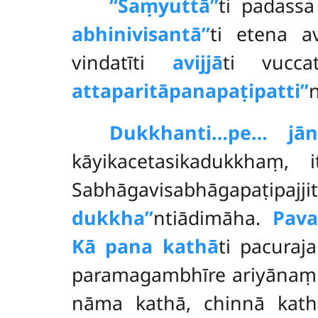
‘‘Saṃyuttā’’
ti padass
abhinivisantā’’
ti etena a
vindatīti
avijjā
ti vucc
attaparitāpanapaṭipatti’’
n
Dukkhanti
…pe… jān
kāyikacetasikadukkhaṃ,
Sabhāgavisabhāgapaṭipajj
dukkha’’
ntiādimāha.
Pava
Kā pana kathā
ti pacuraj
paramagambhīre ariyānaṃ e
nāma kathā, chinnā kathā