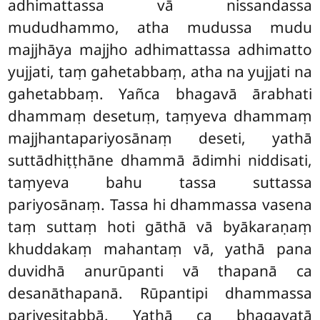
adhimattassa vā nissandassa
mududhammo, atha mudussa mudu
majjhāya majjho adhimattassa adhimatto
yujjati, taṃ gahetabbaṃ, atha na yujjati na
gahetabbaṃ. Yañca bhagavā ārabhati
dhammaṃ desetuṃ, taṃyeva dhammaṃ
majjhantapariyosānaṃ deseti, yathā
suttādhiṭṭhāne dhammā ādimhi niddisati,
taṃyeva bahu tassa suttassa
pariyosānaṃ. Tassa hi dhammassa vasena
taṃ suttaṃ hoti gāthā vā byākaraṇaṃ
khuddakaṃ mahantaṃ vā, yathā pana
duvidhā anurūpanti vā thapanā ca
desanāthapanā. Rūpantipi dhammassa
pariyesitabbā. Yathā ca bhagavatā