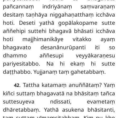
pañcannaṃ indriyānaṃ saṃvaraṇaṃ
desitaṃ taṇhāya niggahaṇatthaṃ icchāva
hoti. Deseti yathā gopālakopame sutte
aññehipi suttehi bhagavā bhāsati icchāva
hoti majjhimanikāye vitakko ayaṃ
bhagavato desanānurūpanti iti so
dhammo aññesupi veyyākaraṇesu
pariyesitabbo. Na hi ekaṃ hi sutte
daṭṭhabbo. Yujjanaṃ taṃ gahetabbaṃ.
. Tattha katamaṃ anuññātaṃ? Yaṃ
42
kiñci suttaṃ bhagavatā na bhāsitaṃ tañca
suttesuyeva
ndissati, evametaṃ
dhāretabbaṃ. Yathā asukena bhāsitanti,
taṃ suttaṃ vīmaṃsitabbaṃ. Kiṃ nu kho