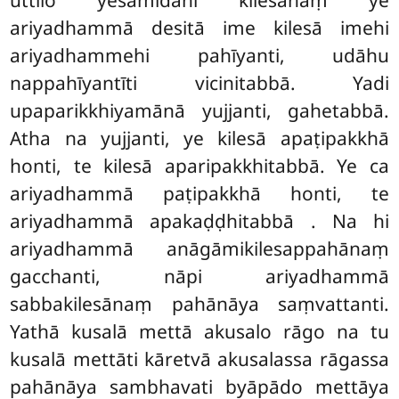
ariyadhammā desitā ime kilesā imehi
ariyadhammehi pahīyanti, udāhu
nappahīyantīti vicinitabbā. Yadi
upaparikkhiyamānā yujjanti, gahetabbā.
Atha na yujjanti, ye kilesā apaṭipakkhā
honti, te kilesā aparipakkhitabbā. Ye ca
ariyadhammā paṭipakkhā honti, te
ariyadhammā apakaḍḍhitabbā
. Na hi
ariyadhammā anāgāmikilesappahānaṃ
gacchanti, nāpi ariyadhammā
sabbakilesānaṃ pahānāya saṃvattanti.
Yathā kusalā mettā akusalo rāgo na tu
kusalā mettāti kāretvā akusalassa rāgassa
pahānāya sambhavati byāpādo mettāya