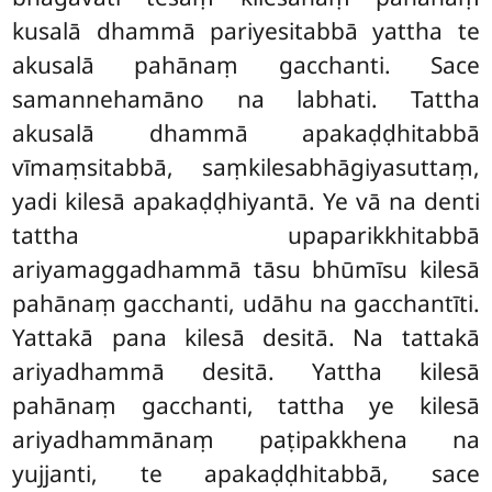
kusalā dhammā pariyesitabbā yattha te
akusalā pahānaṃ gacchanti. Sace
samannehamāno na labhati. Tattha
akusalā dhammā apakaḍḍhitabbā
vīmaṃsitabbā, saṃkilesabhāgiyasuttaṃ,
yadi kilesā apakaḍḍhiyantā. Ye vā na denti
tattha upaparikkhitabbā
ariyamaggadhammā tāsu bhūmīsu kilesā
pahānaṃ gacchanti, udāhu na gacchantīti.
Yattakā pana kilesā desitā. Na tattakā
ariyadhammā desitā. Yattha kilesā
pahānaṃ gacchanti, tattha ye kilesā
ariyadhammānaṃ paṭipakkhena na
yujjanti, te apakaḍḍhitabbā, sace