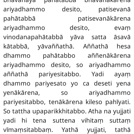
ariyadhammo desito, patisevanā
pahātabbā patisevanākārena
ariyadhammo desito, evaṃ
vinodanapahātabbā yāva satta āsavā
kātabbā, yāvaññathā. Aññathā hesa
dhammo pahātabbo aññenākārena
ariyadhammo desito, so ariyadhammo
aññathā pariyesitabbo. Yadi ayaṃ
dhammo pariyesato yo ca deseti yena
yenākārena, so ariyadhammo
pariyesitabbo, tenākārena kileso pahīyati.
So tattha upaparikkhitabbo. Atha na yujjati
yadi hi tena suttena vihitaṃ suttaṃ
vīmaṃsitabbaṃ. Yathā yujjati, tathā