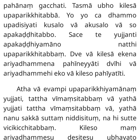
pahānaṃ gacchati. Tasmā ubho kilesā
upaparikkhitabbā. Yo yo ca dhammo
upadisiyati kusalo vā akusalo vā so
apakaḍḍhitabbo. Sace te yujjanti
apakaḍḍhiyamāno natthi
upaparikkhitabbaṃ. Dve vā kilesā ekena
ariyadhammena pahīneyyāti dvīhi vā
ariyadhammehi eko vā kileso pahīyatīti.
Atha vā evampi upaparikkhiyamānaṃ
yujjati, tattha vīmaṃsitabbaṃ vā yathā
yujjati tattha vīmaṃsitabbaṃ vā, yathā
nanu sakkā suttaṃ niddisituṃ, na hi sutte
vicikicchitabbaṃ. Kileso
maṃ
ariyadhammesu desitesu ubhayato