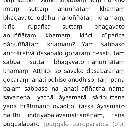
imaṃ suttaṃ
anuññātaṃ khamaṃ
bhagavato udāhu nānuññātaṃ khamaṃ,
kiñci rūpañca suttaṃ bhagavato
anuññātaṃ khamaṃ kiñci rūpañca
nānuññātaṃ khamaṃ? Yaṃ sabbaso
anotāretvā dasabalo gocaraṃ deseti, taṃ
sabbaṃ suttaṃ bhagavato nānuññātaṃ
khamaṃ. Atthipi so sāvako dasabalānaṃ
gocaraṃ jānāti odhiso anodhiso, taṃ pana
balaṃ sabbaso na jānāti aññathā nāma
savanena, yathā āyasmatā sāriputtena
yena brāhmaṇo ovadito, tassa āyasmato
natthi indriyabalavemattañāṇaṃ, tena
puggalaparo
[puggalo paroparañca (pī.)]