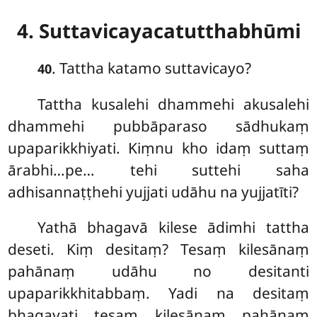
4. Suttavicayacatutthabhūmi
. Tattha
katamo suttavicayo?
40
Tattha
kusalehi dhammehi akusalehi
dhammehi pubbāparaso sādhukaṃ
upaparikkhiyati. Kiṃnu kho idaṃ suttaṃ
ārabhi…pe… tehi suttehi saha
adhisannaṭṭhehi yujjati udāhu na yujjatīti?
Yathā bhagavā kilese ādimhi tattha
deseti. Kiṃ desitaṃ? Tesaṃ kilesānaṃ
pahānaṃ udāhu no desitanti
upaparikkhitabbaṃ. Yadi na desitaṃ
bhagavati tesaṃ kilesānaṃ pahānaṃ