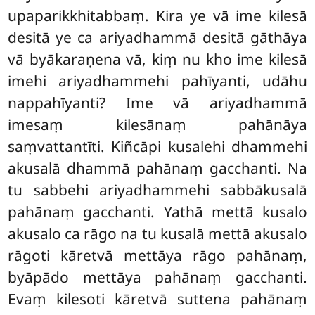
upaparikkhitabbaṃ. Kira ye vā ime kilesā
desitā ye ca ariyadhammā desitā gāthāya
vā byākaraṇena vā, kiṃ nu kho ime kilesā
imehi ariyadhammehi pahīyanti, udāhu
nappahīyanti? Ime vā ariyadhammā
imesaṃ kilesānaṃ pahānāya
saṃvattantīti. Kiñcāpi kusalehi dhammehi
akusalā dhammā pahānaṃ gacchanti. Na
tu sabbehi ariyadhammehi sabbākusalā
pahānaṃ gacchanti. Yathā mettā kusalo
akusalo ca rāgo na tu kusalā mettā akusalo
rāgoti kāretvā mettāya rāgo pahānaṃ,
byāpādo mettāya pahānaṃ gacchanti.
Evaṃ kilesoti kāretvā suttena pahānaṃ