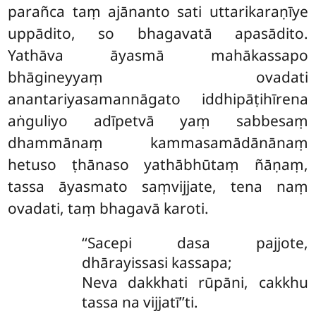
parañca taṃ ajānanto sati uttarikaraṇīye
uppādito, so bhagavatā apasādito.
Yathāva āyasmā mahākassapo
bhāgineyyaṃ ovadati
anantariyasamannāgato iddhipāṭihīrena
aṅguliyo adīpetvā
yaṃ sabbesaṃ
dhammānaṃ kammasamādānānaṃ
hetuso ṭhānaso yathābhūtaṃ ñāṇaṃ,
tassa āyasmato saṃvijjate, tena naṃ
ovadati, taṃ bhagavā karoti.
‘‘Sacepi dasa pajjote,
dhārayissasi kassapa;
Neva dakkhati rūpāni, cakkhu
tassa na vijjatī’’ti.