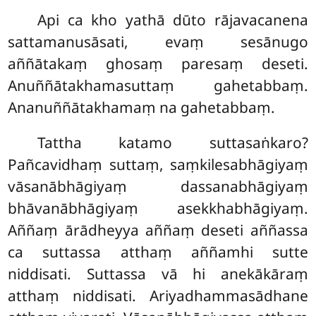
Api ca kho yathā dūto rājavacanena
sattamanusāsati, evaṃ sesānugo
aññātakaṃ ghosaṃ paresaṃ deseti.
Anuññātakhamasuttaṃ gahetabbaṃ.
Ananuññātakhamaṃ na gahetabbaṃ.
Tattha katamo suttasaṅkaro?
Pañcavidhaṃ
suttaṃ, saṃkilesabhāgiyaṃ
vāsanābhāgiyaṃ dassanabhāgiyaṃ
bhāvanābhāgiyaṃ asekkhabhāgiyaṃ.
Aññaṃ ārādheyya aññaṃ deseti aññassa
ca suttassa atthaṃ aññamhi sutte
niddisati. Suttassa vā hi anekākāraṃ
atthaṃ niddisati. Ariyadhammasādhane