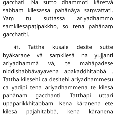
gacchati. Na sutto dhammoti kāretvā
sabbaṃ kilesassa pahānāya saṃvattati.
Yaṃ tu suttassa ariyadhammo
saṃkilesapaṭipakkho, so tena pahānaṃ
gacchatīti.
. Tattha kusale desite sutte
41
byākaraṇe vā saṃkilesā na yujjanti
ariyadhammā vā, te mahāpadese
niddisitabbāvayavena apakaḍḍhitabbā
.
Tattha kilesehi ca desitehi ariyadhammesu
ca yadipi tena ariyadhammena te kilesā
pahānaṃ gacchanti. Tatthapi uttari
upaparikkhitabbaṃ. Kena kāraṇena ete
kilesā pajahitabbā, kena kāraṇena