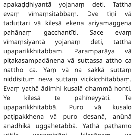
apakaḍḍhiyantā yojanaṃ deti. Tattha
evaṃ vīmaṃsitabbaṃ. Dve tīṇi vā
taduttari vā kilesā ekena ariyamaggena
pahānaṃ gacchantīti. Sace evaṃ
vīmaṃsiyantā yojanaṃ deti, tattha
upaparikkhitabbaṃ. Paramparāya vā
piṭakasampadānena vā suttassa attho ca
nattho ca. Yaṃ vā na sakkā suttaṃ
niddisituṃ neva suttaṃ vicikicchitabbaṃ.
Evaṃ yathā ādimhi kusalā dhammā honti.
Ye kilesā
te pahīneyyāti. Te
upaparikkhitabbā. Puro vā kusalo
paṭipakkhena vā puro desanā, anūnā
anadhikā uggahetabbā. Yathā paṭhamo
uttilo yesamidāni kilesānaṃ ye