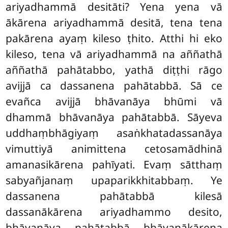
ariyadhammā desitāti? Yena yena vā
ākārena ariyadhammā desitā, tena tena
pakārena ayaṃ kileso ṭhito. Atthi hi eko
kileso, tena vā ariyadhammā na aññathā
aññathā pahātabbo, yathā diṭṭhi rāgo
avijjā ca dassanena pahātabbā. Sā ce
evañca avijjā bhāvanāya bhūmi vā
dhammā bhāvanāya pahātabbā. Sāyeva
uddhaṃbhāgiyaṃ asaṅkhatadassanāya
vimuttiyā animittena cetosamādhinā
amanasikārena pahīyati. Evaṃ sātthaṃ
sabyañjanaṃ upaparikkhitabbaṃ. Ye
dassanena pahātabbā kilesā
dassanākārena ariyadhammo desito,
bhāvanāya
pahātabbā bhāvanākārena