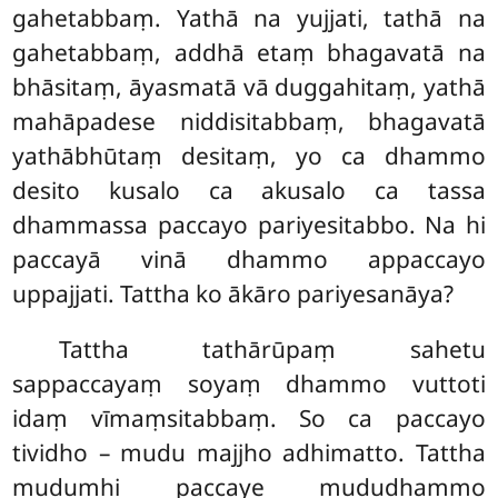
gahetabbaṃ. Yathā na yujjati, tathā na
gahetabbaṃ, addhā etaṃ bhagavatā na
bhāsitaṃ, āyasmatā vā duggahitaṃ, yathā
mahāpadese niddisitabbaṃ, bhagavatā
yathābhūtaṃ desitaṃ, yo ca dhammo
desito kusalo ca akusalo ca tassa
dhammassa paccayo pariyesitabbo. Na hi
paccayā vinā dhammo appaccayo
uppajjati. Tattha ko ākāro pariyesanāya?
Tattha tathārūpaṃ sahetu
sappaccayaṃ soyaṃ dhammo vuttoti
idaṃ vīmaṃsitabbaṃ. So ca paccayo
tividho – mudu majjho adhimatto. Tattha
mudumhi paccaye mududhammo