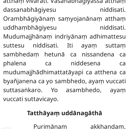
atthaṃ vivarati. Vāsanābhāgiyassa atthaṃ
dassanabhāgiyesu niddisati.
Orambhāgiyānaṃ saṃyojanānaṃ atthaṃ
uddhaṃbhāgiyesu niddisati.
Mudumajjhānaṃ indriyānaṃ adhimattesu
suttesu niddisati. Iti ayaṃ suttaṃ
sambhedaṃ hetunā ca nissandena ca
phalena ca niddesena ca
mudumajjhādhimattatāyapi ca atthena ca
byañjanena ca yo sambhedo, ayaṃ vuccati
suttasaṅkaro. Yo asambhedo, ayaṃ
vuccati suttavicayo.
Tatthāyaṃ uddānagāthā
Purimānaṃ
akkhaṇḍaṃ,