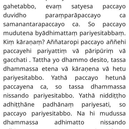
gahetabbo, evaṃ satyesa paccayo
duvidho paraṃparāpaccayo ca
samanantarapaccayo ca. So paccayo
mudutena byādhimattaṃ pariyesitabbaṃ.
Kiṃ kāraṇaṃ? Aññataropi paccayo aññehi
paccayehi pariyattiṃ vā pāripūriṃ vā
gacchati
. Tattha yo dhammo desito, tassa
dhammassa
etena vā kāraṇena vā hetu
pariyesitabbo. Yathā paccayo hetunā
paccayena ca, so tassa dhammassa
nissando pariyesitabbo. Yathā niddiṭṭho
adhiṭṭhāne padhānaṃ pariyesati, so
paccayo pariyesitabbo. Na hi mudussa
dhammassa adhimatto nissando