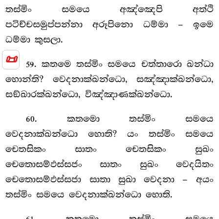
තස්මිං සමයෙ අඤ්ඤෙපි අත්ථි
පටිච්චසමුප්පන්නා අරූපිනො ධම්මා – ඉමෙ
ධම්මා කුසලා.
📜
. කතමෙ
තස්මිං සමයෙ චත්තාරො ඛන්ධා
59
හොන්ති? වෙදනාක්ඛන්ධො, සඤ්ඤාක්ඛන්ධො,
සඞ්ඛාරක්ඛන්ධො, විඤ්ඤාණක්ඛන්ධො.
. කතමො තස්මිං සමයෙ
60
වෙදනාක්ඛන්ධො හොති? යං තස්මිං සමයෙ
චෙතසිකං සාතං චෙතසිකං සුඛං
චෙතොසම්ඵස්සජං සාතං සුඛං
වෙදයිතං
චෙතොසම්ඵස්සජා සාතා සුඛා වෙදනා – අයං
තස්මිං සමයෙ වෙදනාක්ඛන්ධො හොති.
. කතමො තස්මිං සමයෙ