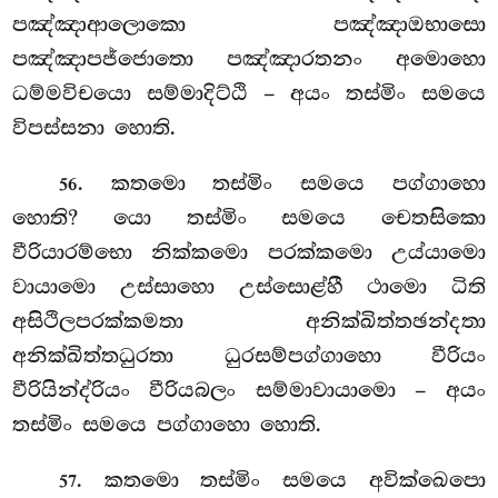
පඤ්ඤාආලොකො පඤ්ඤාඔභාසො
පඤ්ඤාපජ්ජොතො පඤ්ඤාරතනං අමොහො
ධම්මවිචයො සම්මාදිට්ඨි – අයං තස්මිං සමයෙ
විපස්සනා හොති.
. කතමො
තස්මිං සමයෙ පග්ගාහො
56
හොති? යො තස්මිං සමයෙ චෙතසිකො
වීරියාරම්භො නික්කමො පරක්කමො උය්යාමො
වායාමො උස්සාහො උස්සොළ්හී ථාමො ධිති
අසිථිලපරක්කමතා අනික්ඛිත්තඡන්දතා
අනික්ඛිත්තධුරතා
ධුරසම්පග්ගාහො වීරියං
වීරියින්ද්රියං වීරියබලං සම්මාවායාමො – අයං
තස්මිං සමයෙ පග්ගාහො හොති.
. කතමො
තස්මිං සමයෙ අවික්ඛෙපො
57