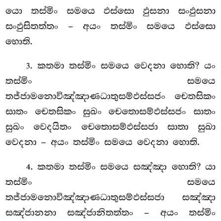
යො තස්මිං සමයෙ ඵස්සො ඵුසනා සංඵුසනා
සංඵුසිතත්තං – අයං තස්මිං සමයෙ ඵස්සො
හොති.
. කතමා තස්මිං සමයෙ වෙදනා හොති? යං
3
තස්මිං සමයෙ
තජ්ජාමනොවිඤ්ඤාණධාතුසම්ඵස්සජං චෙතසිකං
සාතං චෙතසිකං සුඛං චෙතොසම්ඵස්සජං සාතං
සුඛං වෙදයිතං චෙතොසම්ඵස්සජා සාතා සුඛා
වෙදනා – අයං තස්මිං සමයෙ වෙදනා හොති.
. කතමා තස්මිං සමයෙ සඤ්ඤා හොති? යා
4
තස්මිං සමයෙ
තජ්ජාමනොවිඤ්ඤාණධාතුසම්ඵස්සජා සඤ්ඤා
සඤ්ජානනා සඤ්ජානිතත්තං – අයං තස්මිං