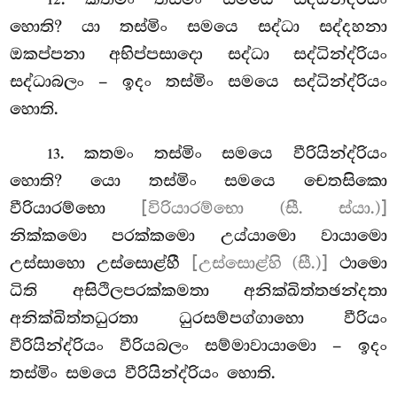
12
හොති? යා තස්මිං සමයෙ සද්ධා සද්දහනා
ඔකප්පනා අභිප්පසාදො
සද්ධා සද්ධින්ද්රියං
සද්ධාබලං – ඉදං තස්මිං සමයෙ සද්ධින්ද්රියං
හොති.
. කතමං තස්මිං සමයෙ වීරියින්ද්රියං
13
හොති? යො තස්මිං සමයෙ චෙතසිකො
වීරියාරම්භො
[විරියාරම්භො (සී. ස්යා.)]
නික්කමො පරක්කමො උය්යාමො වායාමො
උස්සාහො
උස්සොළ්හී
[උස්සොළ්හි (සී.)]
ථාමො
ධිති අසිථිලපරක්කමතා අනික්ඛිත්තඡන්දතා
අනික්ඛිත්තධුරතා ධුරසම්පග්ගාහො වීරියං
වීරියින්ද්රියං වීරියබලං සම්මාවායාමො – ඉදං
තස්මිං සමයෙ වීරියින්ද්රියං හොති.