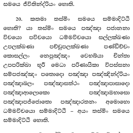
සමයෙ ජීවිතින්ද්රියං හොති.
. කතමා තස්මිං සමයෙ සම්මාදිට්ඨි
20
හොති? යා තස්මිං සමයෙ පඤ්ඤා පජානනා
විචයො පවිචයො ධම්මවිචයො සල්ලක්ඛණා
උපලක්ඛණා පච්චුපලක්ඛණා පණ්ඩිච්චං
කොසල්ලං නෙපුඤ්ඤං වෙභබ්යා චින්තා
උපපරික්ඛා භූරී මෙධා පරිණායිකා විපස්සනා
සම්පජඤ්ඤං පතොදො පඤ්ඤා පඤ්ඤින්ද්රියං
පඤ්ඤාබලං පඤ්ඤාසත්ථං පඤ්ඤාපාසාදො
පඤ්ඤාආලොකො පඤ්ඤාඔභාසො
පඤ්ඤාපජ්ජොතො පඤ්ඤාරතනං අමොහො
ධම්මවිචයො සම්මාදිට්ඨි – අයං තස්මිං සමයෙ
සම්මාදිට්ඨි හොති.