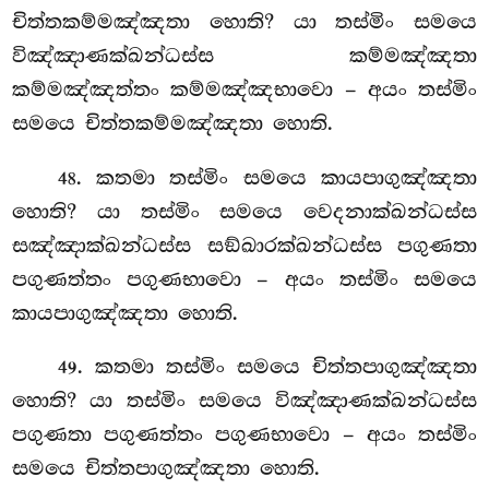
චිත්තකම්මඤ්ඤතා හොති? යා තස්මිං සමයෙ
විඤ්ඤාණක්ඛන්ධස්ස කම්මඤ්ඤතා
කම්මඤ්ඤත්තං කම්මඤ්ඤභාවො – අයං තස්මිං
සමයෙ චිත්තකම්මඤ්ඤතා හොති.
. කතමා තස්මිං සමයෙ කායපාගුඤ්ඤතා
48
හොති? යා තස්මිං සමයෙ වෙදනාක්ඛන්ධස්ස
සඤ්ඤාක්ඛන්ධස්ස සඞ්ඛාරක්ඛන්ධස්ස පගුණතා
පගුණත්තං පගුණභාවො – අයං තස්මිං සමයෙ
කායපාගුඤ්ඤතා හොති.
. කතමා තස්මිං සමයෙ චිත්තපාගුඤ්ඤතා
49
හොති? යා තස්මිං සමයෙ විඤ්ඤාණක්ඛන්ධස්ස
පගුණතා පගුණත්තං පගුණභාවො – අයං තස්මිං
සමයෙ චිත්තපාගුඤ්ඤතා හොති.