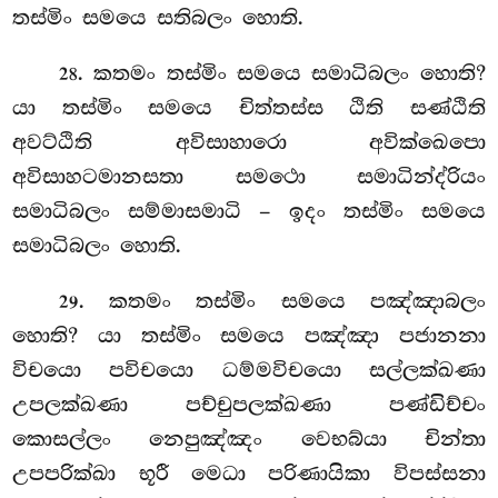
තස්මිං සමයෙ සතිබලං හොති.
. කතමං තස්මිං සමයෙ සමාධිබලං හොති?
28
යා තස්මිං සමයෙ චිත්තස්ස ඨිති සණ්ඨිති
අවට්ඨිති අවිසාහාරො අවික්ඛෙපො
අවිසාහටමානසතා සමථො සමාධින්ද්රියං
සමාධිබලං සම්මාසමාධි – ඉදං තස්මිං සමයෙ
සමාධිබලං හොති.
. කතමං
තස්මිං සමයෙ පඤ්ඤාබලං
29
හොති? යා තස්මිං සමයෙ පඤ්ඤා පජානනා
විචයො
පවිචයො ධම්මවිචයො සල්ලක්ඛණා
උපලක්ඛණා පච්චුපලක්ඛණා පණ්ඩිච්චං
කොසල්ලං නෙපුඤ්ඤං වෙභබ්යා චින්තා
උපපරික්ඛා භූරී මෙධා පරිණායිකා විපස්සනා