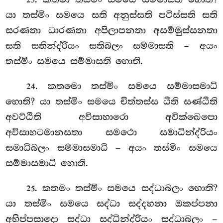
23
යා තස්මිං සමයෙ සති අනුස්සති පටිස්සති සති
සරණතා ධාරණතා අපිලාපනතා අසම්මුස්සනතා
සති සතින්ද්රියං සතිබලං සම්මාසති – අයං
තස්මිං සමයෙ සම්මාසති හොති.
. කතමො තස්මිං සමයෙ සම්මාසමාධි
24
හොති? යා තස්මිං සමයෙ චිත්තස්ස ඨිති සණ්ඨිති
අවට්ඨිති අවිසාහාරො අවික්ඛෙපො
අවිසාහටමානසතා සමථො සමාධින්ද්රියං
සමාධිබලං සම්මාසමාධි – අයං තස්මිං සමයෙ
සම්මාසමාධි හොති.
. කතමං තස්මිං සමයෙ සද්ධාබලං හොති?
25
යා තස්මිං සමයෙ සද්ධා සද්දහනා ඔකප්පනා
අභිප්පසාදො සද්ධා සද්ධින්ද්රියං සද්ධාබලං –