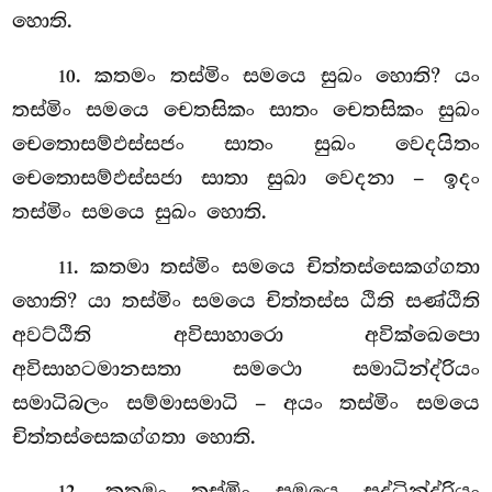
හොති.
. කතමං
තස්මිං සමයෙ සුඛං හොති? යං
10
තස්මිං සමයෙ චෙතසිකං සාතං චෙතසිකං සුඛං
චෙතොසම්ඵස්සජං සාතං සුඛං වෙදයිතං
චෙතොසම්ඵස්සජා සාතා සුඛා වෙදනා – ඉදං
තස්මිං සමයෙ සුඛං හොති.
. කතමා තස්මිං සමයෙ චිත්තස්සෙකග්ගතා
11
හොති? යා තස්මිං සමයෙ චිත්තස්ස ඨිති සණ්ඨිති
අවට්ඨිති අවිසාහාරො අවික්ඛෙපො
අවිසාහටමානසතා සමථො සමාධින්ද්රියං
සමාධිබලං සම්මාසමාධි – අයං තස්මිං සමයෙ
චිත්තස්සෙකග්ගතා හොති.
. කතමං තස්මිං සමයෙ සද්ධින්ද්රියං