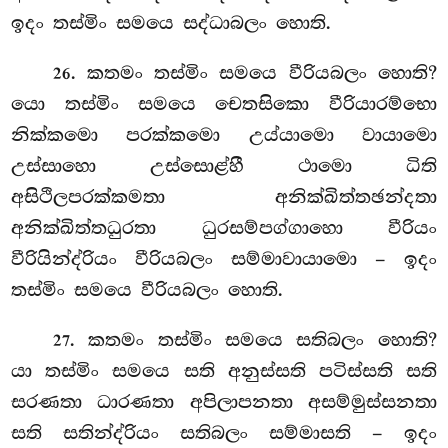
ඉදං තස්මිං සමයෙ සද්ධාබලං හොති.
. කතමං තස්මිං සමයෙ වීරියබලං හොති?
26
යො තස්මිං සමයෙ චෙතසිකො වීරියාරම්භො
නික්කමො පරක්කමො උය්යාමො වායාමො
උස්සාහො උස්සොළ්හී ථාමො ධිති
අසිථිලපරක්කමතා අනික්ඛිත්තඡන්දතා
අනික්ඛිත්තධුරතා ධුරසම්පග්ගාහො
වීරියං
වීරියින්ද්රියං වීරියබලං සම්මාවායාමො – ඉදං
තස්මිං සමයෙ වීරියබලං හොති.
. කතමං තස්මිං සමයෙ සතිබලං හොති?
27
යා තස්මිං සමයෙ සති අනුස්සති පටිස්සති සති
සරණතා ධාරණතා අපිලාපනතා අසම්මුස්සනතා
සති සතින්ද්රියං සතිබලං සම්මාසති – ඉදං