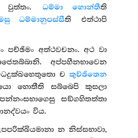
ති වුත්තං.
ධම්මා හොන්තී
ති
ෙසු ධම්මානුපස්සී
ති එත්ථාපි
ිමං පච්ඡිමං අත්ථවචනං. අථ වා
ජෙතබ්බානි. අප්පහීනභාවෙන
විධදුක්ඛහෙතුතො ච
කුච්ඡිතෙන
චයො හොතීති සබ්බෙපි කුසලා
්පන්නංසභාගෙසු සඞ්ගහිතත්තා
ානද්වයං විය.
පරික්ඛියමානා න නිස්සභාවා,