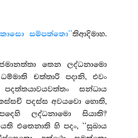
කාසො සම්පත්තො’’
තිආදිමාහ.
ිජ්ජමානත්තා තෙන ලද්ධනාමො
ම්මාති චත්තාරි පදානි, එවං
ස පදත්තයාවයවත්තං සන්ධාය
ං න කස්සචි පදස්ස අවයවො හොති,
දෙහි ලද්ධනාමො සියාති?
යති එතෙනාති හි පදං, ‘‘සුඛාය