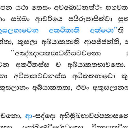
ි පන යථා තෙසං අවබොධනත්ථං භගවතා 
ං සබ්බං ආචරියෙ පයිරුපාසිත්වා සුත
ාකුසලභාවෙන අකථිතාති අත්ථො’’
ත
්තා, කුසලා අබ්යාකතාති ආපජ්ජන්ති,
ි ‘‘අඤ්ඤාපකසාධනීයවචනො භග
ෙන අකථිතස්ස ච අබ්යාකතභාවතො. 
තො අවිපාකවචනස්ස අධිකතභාවො ක
 කුසලානං අබ්යාකතතා, එවං අකුසල
ධවචනො,
ආ
-සද්දො අභිමුඛභාවප්පකාසන
කතා, ලක්ඛණවිරොධතො විනාසකවිනා