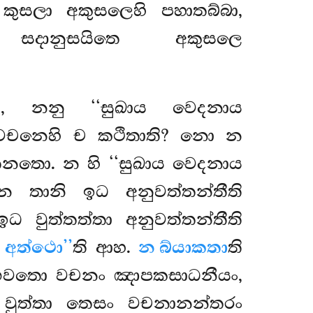
ුසලා අකුසලෙහි පහාතබ්බා,
සදානුසයිතෙ අකුසලෙ
, නනු ‘‘සුඛාය වෙදනාය
සාදිවචනෙහි ච කථිතාති? නො න
තනතො. න හි ‘‘සුඛාය වෙදනාය
මා න තානි ඉධ අනුවත්තන්තීති
වුත්තත්තා අනුවත්තන්තීති
 අත්ථො’’
ති ආහ.
න බ්යාකතා
ති
 භගවතො වචනං ඤාපකසාධනීයං,
වුත්තා තෙසං වචනානන්තරං