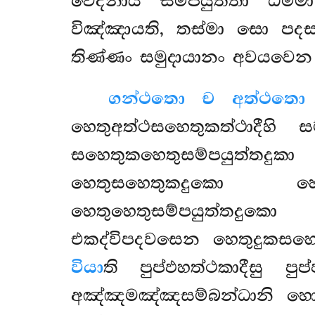
වෙදනාය සම්පයුත්තා ධම්
විඤ්ඤායති, තස්මා සො පදසම
තිණ්ණං සමුදායානං අවයවෙන 
ගන්ථතො ච අත්ථතො
හෙතුඅත්ථසහෙතුකත්ථාදීහ
සහෙතුකහෙතුසම්පයුත්තදු
හෙතුසහෙතුකදුකො හෙ
හෙතුහෙතුසම්පයුත්තදුකො
එකද්විපදවසෙන හෙතුදුකසහෙ
වියා
ති පුප්ඵහත්ථකාදීසු පු
අඤ්ඤමඤ්ඤසම්බන්ධානි හොන