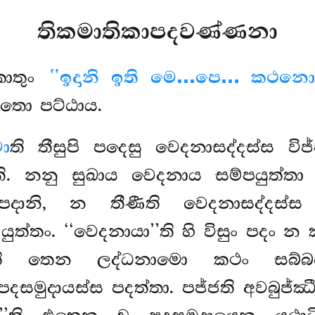
තිකමාතිකාපදවණ්ණනා
කාතුං
‘‘ඉදානි ඉති මෙ…පෙ… කථනො
දතො පට්ඨාය.
ො
ති තීසුපි පදෙසු වෙදනාසද්දස්ස ව
 නනු සුඛාය වෙදනාය සම්පයුත්තා ධ
 පදානි, න තීණීති වෙදනාසද්දස්
න යුත්තං. ‘‘වෙදනායා’’ති හි විසුං පද
තීති තෙන ලද්ධනාමො කථං සබ්බප
සමුදායස්ස පදත්තා. පජ්ජති අවබුජ්ඣී