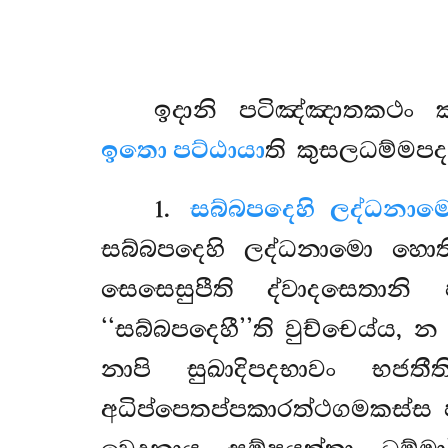
ඉදානි
පටිඤ්ඤාතකථං 
ඉතො පට්ඨායා
ති කුසලධම්මප
1
.
සබ්බපදෙහි ලද්ධනාම
සබ්බපදෙහි ලද්ධනාමො හොති.
සෙසෙසුපීති ද්වාදසෙතානි
‘‘සබ්බපදෙහී’’ති වුච්චෙය්ය, 
නාපි සුඛාදිපදභාවං භජ
අධිප්පෙතප්පකාරත්ථගමකස්ස පද