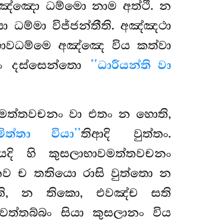
අඤ්ඤො ධම්මො නාම අත්ථි. න
 ධම්මා විජ්ජන්තීති. අඤ්ඤථා
ාවධම්මෙ අඤ්ඤෙ විය කත්වා
ෙසං දස්සෙන්තො
‘‘ධාරීයන්ති වා
මත්තවචනං වා එතං න හොති,
මිත්තා වියා’’
තිආදි වුත්තං.
යදි හි කුසලාභාවමත්තවචනං
ව ච තතියො රාසි වුත්තො න
ජති, න තිකො, එවඤ්ච සති
ත්තබ්බං සියා කුසලානං විය