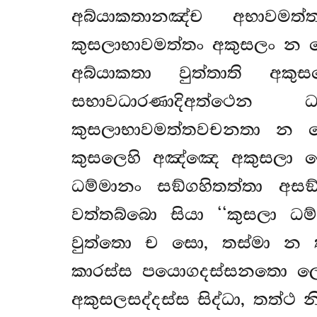
අබ්යාකතානඤ්ච අභාවමත්
කුසලාභාවමත්තං අකුසලං න කො
අබ්යාකතා වුත්තාති අක
සභාවධාරණාදිඅත්ථෙන
කුසලාභාවමත්තවචනතා න හ
කුසලෙහි අඤ්ඤෙ අකුසලා ච
ධම්මානං සඞ්ගහිතත්තා අස
වත්තබ්බො සියා ‘‘කුසලා ධම්
වුත්තො ච සො, තස්මා න ත
කාරස්ස පයොගදස්සනතො ලොකෙ
අකුසලසද්දස්ස සිද්ධා, තත්ථ