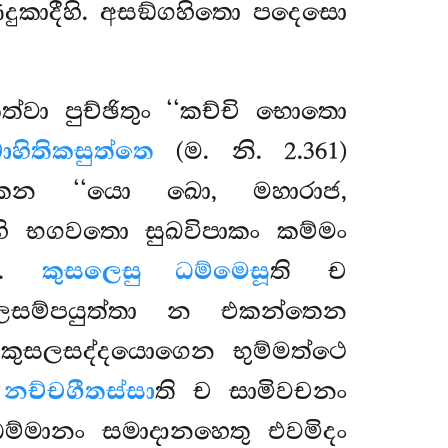
ණදුකාදීහි. අසඞ්ගහිතො පදෙසො
්වා පුච්ඡිතුං ‘‘කච්චි භොතො
ාහිතිකසුත්තෙ
(ම. නි. 2.361)
කෙන ‘‘යො ඛො, මහාරාජ,
ි භගවතො සුඛවිපාකං කම්මං
තා.
කුසලෙසු ධම්මෙසූ
ති ච
ගඵලසම්පයුත්තා න එකන්තෙන
 කුසලසද්දයොගෙන භුම්මත්ථෙ
.
නච්චගීතස්සා
ති ච සාමිවචනං
ධම්මානං සමාදානහෙතු එවමිදං