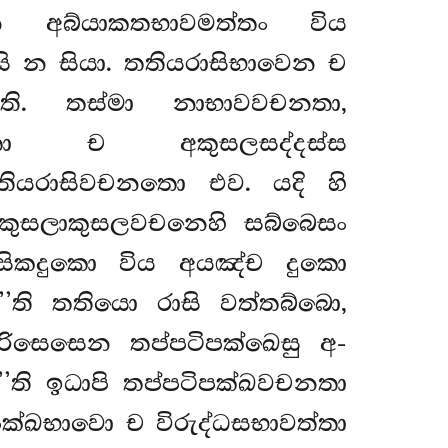
ෙ අබ්යාකතභාවමත්තං විය
සි න සියා. තතියරාසිභාවෙන ච
ති. තස්මා නාභාවවචනතා,
වතො ච අකුසලසද්දස්ස
ියරාසිවචනතො එව. යදි හි
කුසලාකුසලවචනෙහි සබ්බෙසං
තසිකදුකො විය අයඤ්ච දුකො
ා’’ති තතියො රාසි වත්තබ්බො,
ිසෙසෙන තප්පටිපක්ඛෙසු අ-
ති ඉධාපි තප්පටිපක්ඛවචනතා
පක්ඛභාවො ච විරුද්ධසභාවත්තා