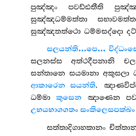
පුඤ්ඤං පවඩ්ඪතීති පුඤ්ඤව
සුඤ්ඤධම්මත්තා සභාවමත
සුඤ්ඤතත්ථො ධම්මසද්දො දට්
සලයන්ති…පෙ… විද්ධංසෙ
සලනස්ස අත්ථදීපනානි චලන
සන්තානෙ සයමානා අකුසලා ධ
ආකාරෙන සයන්ති
. ඤාණවිප
ධම්මා
කුසෙන
ඤාණෙන පවත
උභයභාගගතං සංකිලෙසපක්ඛං
සත්තාදිගාහකානං
චිත්තා