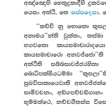
අඤ්ඤෙහි හෙතුදුකාදීහි දුක
යෙසං අත්ථි, තෙ
සප්පදෙසා
. 
‘‘කච්චි
නු භොතො කුසල’’
අනාමය’’න්ති වුත්තං, තස
භගවතො කායසමාචාරාදයො
කායසමාචාරො අනවජ්ජො’’ති
අත්ථීති සබ්බසාවජ්ජරහි
බොධිපක්ඛියධම්මා ‘‘කුසල
සුඛවිපාකායෙවාති අනවජ්ජත
සාමිවචනං, අඞ්ගපච්චඞ්ගානං
භුම්මත්ථෙ, නච්චගීතස්ස වි