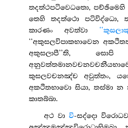
තදත්ථපටිවෙධතො, පච්ඡිමෙහ
තෙහි තදත්ථො පටිවිද්ධො, ත
කාරණං අවත්වා
‘‘කුසල
‘‘අකුසලවිපාකභාවෙන අකථිතත
අකුසලාපී’’ති, සොප
අනුවත්තමානවචනවචනීයභාව
කුසලවචනඤ්ච අවුත්තං, ය
අකථිතභාවො සියා, තස්මා න
කාතබ්බා.
අථ වා
වි
-සද්දො විරො
අඤ්ඤමඤ්ඤවිරොධාභිමුඛා 