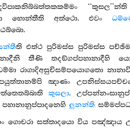
ිපාකනිබ්බත්තකකම්මං ‘‘කුසල’’න්
්තා හොන්තීති අත්ථො. එවං
ධම්ම
ඨබ්බො.
න්තී
ති එත්ථ පුරිමස්ස පුරිමස්ස පච්ඡ
ාදීනි තීණි තදඞ්ගප්පහානාදීහි යො
ම්මා රාගාදිඅසුචිසම්පයොගතො නානා
්පයුත්තානම්පි ඤාණං උපනිස්සයපච්
්තෙතබ්බාති
කුසලා
. උප්පන්නංසානුප
පහානානුප්පාදනෙහි
ලුනන්ති
සම්මප්පධ
නං ගොචරා සත්තාදයො විය පඤ්ඤාය උප