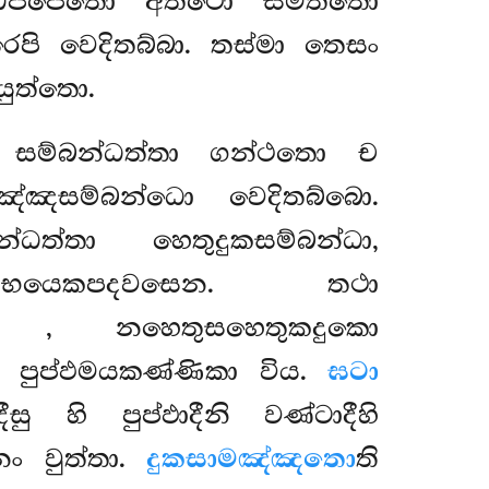
ාධිප්පෙතො අත්ථො සමත්තො
ෙපි වෙදිතබ්බා. තස්මා තෙසං
යුත්තො.
ි සම්බන්ධත්තා ගන්ථතො ච
ඤ්ඤසම්බන්ධො වෙදිතබ්බො.
ධත්තා හෙතුදුකසම්බන්ධා,
ො උභයෙකපදවසෙන. තථා
්ධො
, නහෙතුසහෙතුකදුකො
ි පුප්ඵමයකණ්ණිකා විය.
ඝටා
සු හි පුප්ඵාදීනි වණ්ටාදීහි
ං වුත්තා.
දුකසාමඤ්ඤතො
ති