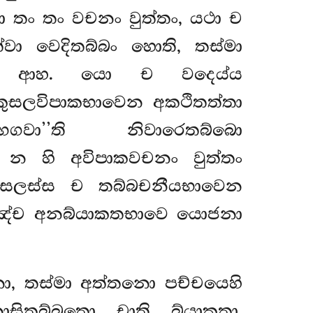
තං තං වචනං වුත්තං, යථා ච
්වා වෙදිතබ්බං හොති, තස්මා
ි ආහ. යො ච වදෙය්ය
 කුසලවිපාකභාවෙන අකථිතත්තා
වා’’ති නිවාරෙතබ්බො
න හි අවිපාකවචනං වුත්තං
ුසලස්ස ච තබ්බචනීයභාවෙන
ානඤ්ච අනබ්යාකතභාවෙ යොජනා
ො, තස්මා අත්තනො පච්චයෙහි
සිතබ්බතො චාති බ්යාකතා,