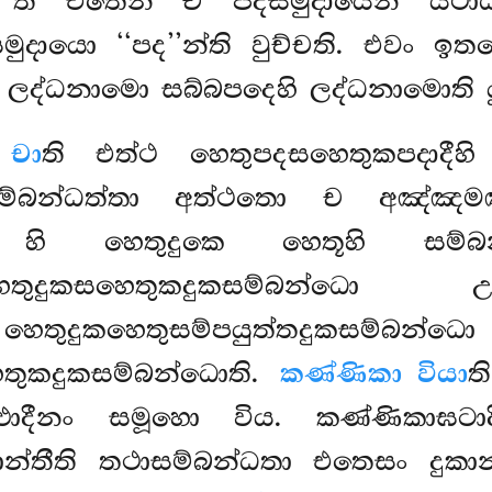
මා’’ති එතෙන ච පදසමුදායෙන යථ
ුදායො ‘‘පද’’න්ති වුච්චති. එවං ඉතර
ලද්ධනාමො සබ්බපදෙහි ලද්ධනාමොති 
 චා
ති එත්ථ හෙතුපදසහෙතුකපදාදීහ
ි සම්බන්ධත්තා අත්ථතො ච අඤ්ඤම
කා හි හෙතුදුකෙ හෙතූහි සම්බන්
තුදුකසහෙතුකදුකසම්බන්ධ
 හෙතුදුකහෙතුසම්පයුත්තදුකසම්බන
තුකදුකසම්බන්ධොති.
කණ්ණිකා වියා
ත
ප්ඵාදීනං සමූහො විය. කණ්ණිකාඝටාදී
්තීති තථාසම්බන්ධතා එතෙසං දුකාන