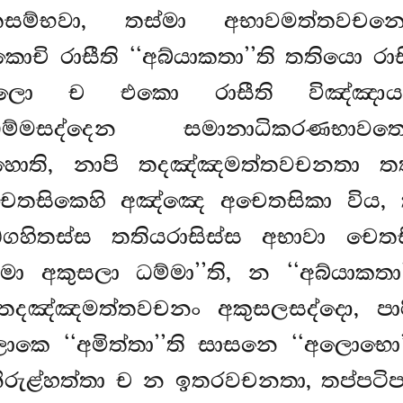
තසම්භවා, තස්මා අභාවමත්තවචන
චි රාසීති ‘‘අබ්යාකතා’’ති තතියො රා
ුසලො ච එකො රාසීති විඤ්ඤාය
 ධම්මසද්දෙන සමානාධිකරණභා
ොති, නාපි තදඤ්ඤමත්තවචනතා තත
ෙතසිකෙහි අඤ්ඤෙ අචෙතසිකා විය, 
ඞ්ගහිතස්ස තතියරාසිස්ස අභාවා චෙ
මා අකුසලා ධම්මා’’ති, න ‘‘අබ්යාකත
දඤ්ඤමත්තවචනං අකුසලසද්දො, පාර
 ‘‘අමිත්තා’’ති සාසනෙ ‘‘අලොභො’’
 නිරුළ්හත්තා ච න ඉතරවචනතා, තප්පටි