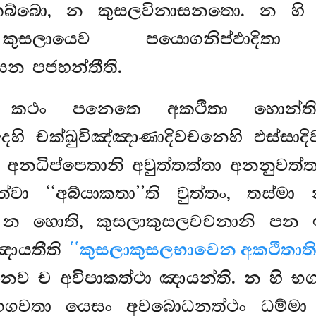
බ්බො, න කුසලවිනාසනතො. න හි ක
ලායෙව පයොගනිප්ඵාදිතා 
ෙන පජහන්තීති.
. කථං පනෙතෙ අකථිතා හොන්ති
කපදෙහි චක්ඛුවිඤ්ඤාණාදිවචනෙහි ඵස්
 අනධිප්පෙතානි අවුත්තත්තා අනනුවත්
වත්වා ‘‘අබ්යාකතා’’ති වුත්තං, තස්
න හොති, කුසලාකුසලවචනානි පන ඉධ 
ඤායතීති
‘‘කුසලාකුසලභාවෙන අකථිතාති
නෙව ච අවිපාකත්ථා ඤායන්ති. න හි
 භගවතා යෙසං අවබොධනත්ථං ධම්මා 