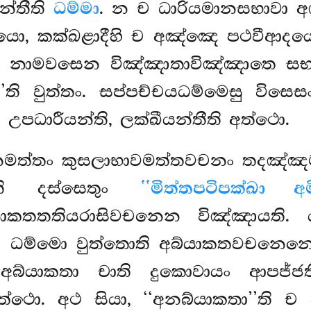
න්තීති
ධම්මා
. න ච ධාරියමානසභාවා 
දයො, කක්ඛළාදීහි ච අඤ්ඤෙ පථවීආදයො
 නාමවසෙන විඤ්ඤාතාවිඤ්ඤාතෙ සභ
’’ති
වුත්තං. සප්පච්චයධම්මෙසු විස
ි උපධාරීයන්ති, ලක්ඛීයන්තීති අත්ථො.
නමත්තං කුසලාභාවමත්තවචනං තදඤ්ඤ
න්ති දස්සෙතුං
‘‘මිත්තපටිපක්ඛා අ
ාකතතතියරාසිවචනෙන විඤ්ඤායති. 
 ධම්මො වුත්තොති අබ්යාකතවචනෙනෙ
 අබ්යාකතා චාති දුකොවායං ආපජ්
. අථ සියා, ‘‘අනබ්යාකතා’’ති ච ව