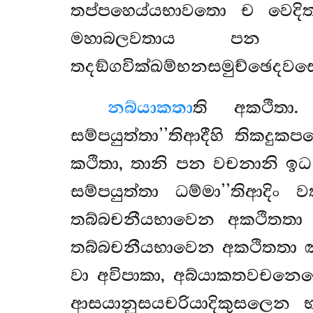
තප්පහෙය්යභාවතො ච වෙදිත
මහාබලවතාය පන කුස
තදඞ්ගවික්ඛම්භනසමුච්ඡෙදවස
න
බ්යාකතා
ති අකථිතා
සම්පයුත්තා’’තිආදීහි තිකදු
කථිතා, තානි පන වචනානි ඉධ
සම්පයුත්තා ධම්මා’’තිආදිං 
තබ්බචනීයභාවෙන අකථිතතා 
තබ්බචනීයභාවෙන අකථිතතා 
වා අවිපාකා, අබ්යාකතවචනෙ
ආසයානුසයචරියාදිකුසලෙන