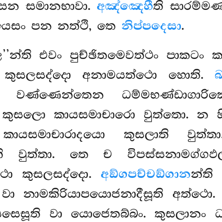
වසෙන සමානභාවා.
අඤ්ඤෙහී
ති සාරම්ම
යෙසං පන නත්ථි, තෙ
නිප්පදෙසා
.
න්ති එවං පුච්ඡිතමෙවත්ථං පාකටං කත
්මා කුසලසද්දො අනාමයත්ථො හොති.
බ
 වණ්ණෙන්තෙන ධම්මභණ්ඩාගාරි
 කුසලො කායසමාචාරො වුත්තො. න හ
තා කායසමාචාරාදයො කුසලාති වුත්
ා’’ති වුත්තා. තෙ ච විපස්සනාමග්
්ථො කුසලසද්දො.
අඞ්ගපච්චඞ්ගාන
න්ති
 වා නාමකිරියාපයොජනාදීසූති අත්ථො
සෙසෙසූති වා යොජෙතබ්බං. කුසලානං 