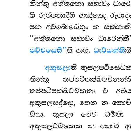
කින්තු අත්තනො සභාවං ධාරෙ
හි රුප්පනාදීහි අඤ්ඤෙ රූපා
පන අවබොධෙතුං න සක්කාති
‘‘අත්තනො සභාවං ධාරෙන්තී
පච්චයෙහී’’
ති ආහ.
ධාරීයන්තී
ත
අකුසලා
ති කුසලපටිසෙධ
කින්තු තප්පටිපක්ඛවචන
තප්පටිපක්ඛවචනතා ච අබ්ය
අකුසලසද්දො, තෙන න කොචි
සියා, කුසලා චෙව ධම්මා
අකුසලවචනෙන න කොචි අත්ථො