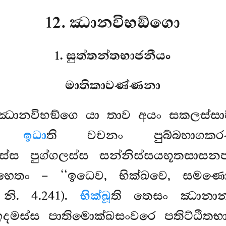
12. ඣානවිභඞ්ගො
1. සුත්තන්තභාජනීයං
මාතිකාවණ්ණනා
ානවිභඞ්ගෙ යා තාව අයං සකලස්සාපි
ත්ථ
ඉධා
ති වචනං පුබ්බභාගකරණ
කස්ස පුග්ගලස්ස සන්නිස්සයභූතසාස
ඤ්හෙතං – ‘‘ඉධෙව, භික්ඛවෙ, සමණ
නි. 4.241).
භික්ඛූ
ති තෙසං ඣානානං 
ඉදමස්ස පාතිමොක්ඛසංවරෙ පතිට්ඨිතභ