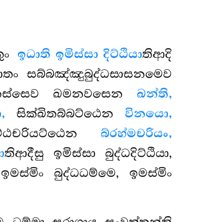
තුං
ඉධාති ඉමිස්සා දිට්ඨියා
තිආදි
ඛාතං සබ්බඤ්ඤුබුද්ධසාසනමෙව
. තස්සෙව ඛමනවසෙන
ඛන්ති,
,
සික්ඛිතබ්බට්ඨෙන
විනයො,
ඨචරියට්ඨෙන
බ්රහ්මචරියං,
ා
තිආදීසු ඉමිස්සා බුද්ධදිට්ඨියා,
 ඉමස්මිං බුද්ධධම්මෙ, ඉමස්මිං