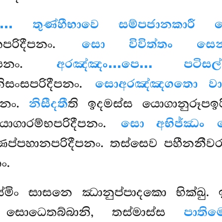
… තුණ්හීභාවෙ සම්පජානකාරී හ
තපරිදීපනං.
සො විවිත්තං සෙ
ිදීපනං.
අරඤ්ඤං…පෙ… පටිසල්ල
ිසංසපරිදීපනං.
සො
අරඤ්ඤගතො වා
පනං.
නිසීදතී
ති ඉදමස්ස යොගානුරූපඉර
ොගාරම්භපරිදීපනං.
සො අභිජ්ඣං 
ණප්පහානපරිදීපනං. තස්සෙව පහීනනී
ං.
්මිං සාසනෙ ඣානුප්පාදකො භික්ඛු. 
නි සොධෙතබ්බානි, තස්මාස්ස
පාති