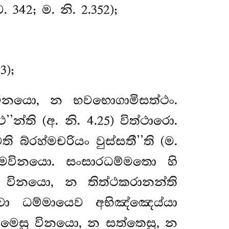
42; ම. නි. 2.352);
3);
විනයො, න භවභොගාමිසත්ථං.
න්ති (අ. නි. 4.25) විත්ථාරො.
බ්රහ්මචරියං වුස්සතී’’ති (ම.
ම්මවිනයො. සංසාරධම්මතො හි
ා විනයො, න තිත්ථකරානන්ති
ා ධම්මායෙව අභිඤ්ඤෙය්යා
ම්මෙසු විනයො, න සත්තෙසු, න