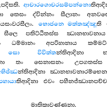
උපදිසති.
ආචාරගොචරසම්පන්නො
තිආදි
නා තෙසං ද්වින්නං සීලානං අන
රියසංවරසීලං.
භොජනෙ මත්තඤ්ඤූ
ති 
නා සීලෙ පතිට්ඨිතස්ස ඣානභාව
ං ධම්මානං අපරිහානාය කම්ම
ං.
සො විවිත්ත
න්තිආදිනා භාව
දිනා තං සෙනාසනං උපගතස්ස ඣ
භිජ්ඣ
න්තිආදිනා ඣානභාවනාරම්භෙන
හායා
තිආදිනා එවං පහීනජ්ඣානපච්ච
මාතිකාවණ්ණනා.