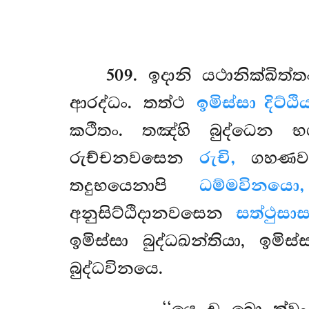
509
. ඉදානි
යථානික්ඛිත්
ආරද්ධං. තත්ථ
ඉමිස්සා දිට්ඨි
කථිතං. තඤ්හි බුද්ධෙන භ
රුච්චනවසෙන
රුචි,
ගහණ
තදුභයෙනාපි
ධම්මවිනයො,
අනුසිට්ඨිදානවසෙන
සත්ථුසා
ඉමිස්සා බුද්ධඛන්තියා, ඉමිස්
බුද්ධවිනයෙ.