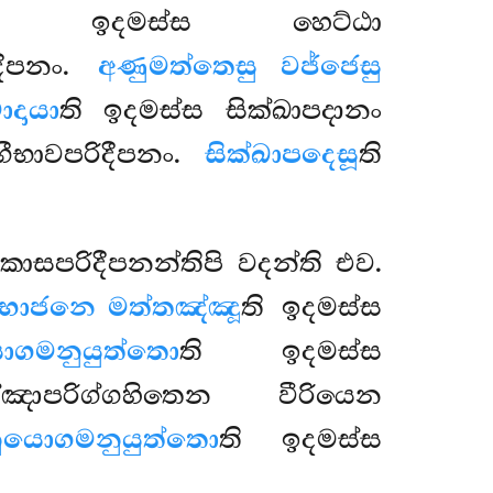
ි ඉදමස්ස හෙට්ඨා
දීපනං.
අණුමත්තෙසු වජ්ජෙසු
ාදායා
ති ඉදමස්ස සික්ඛාපදානං
ීභාවපරිදීපනං.
සික්ඛාපදෙසූ
ති
ොකාසපරිදීපනන්තිපි වදන්ති එව.
ොජනෙ මත්තඤ්ඤූ
ති ඉදමස්ස
ොගමනුයුත්තො
ති ඉදමස්ස
ාපරිග්ගහිතෙන වීරියෙන
ුයොගමනුයුත්තො
ති ඉදමස්ස