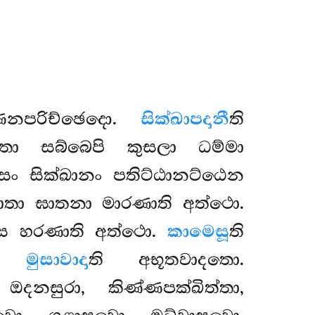
නපරිච්ඡෙදො.
සික්ඛාපදානී
ති
ගතා සබ්බෙපි කුසලා ධම්මා
ාසං සික්ඛානං පතිට්ඨානට්ඨෙන
ාතා ඝාතනා මාරණාති අත්ථො.
ස්ස හරණාති අත්ථො.
කාමෙසූ
ති
ා.
මුසාවාදා
ති අභූතවාදතො.
, ඔදනසුරා, කිණ්ණපක්ඛිත්තා,