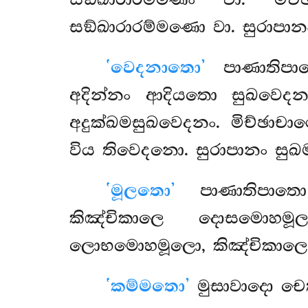
සඞ්ඛාරාරම්මණං වා. මිච
සඞ්ඛාරාරම්මණො වා. සුරාපාන
‘වෙදනාතො’
පාණාතිපාත
අදින්නං ආදියතො සුඛවෙදන
අදුක්ඛමසුඛවෙදනං. මිච්ඡාච
විය තිවෙදනො. සුරාපානං සු
‘මූලතො’
පාණාතිපාතො 
කිඤ්චිකාලෙ දොසමොහමූ
ලොභමොහමූලො, කිඤ්චිකාලෙ
‘කම්මතො’
මුසාවාදො චෙ