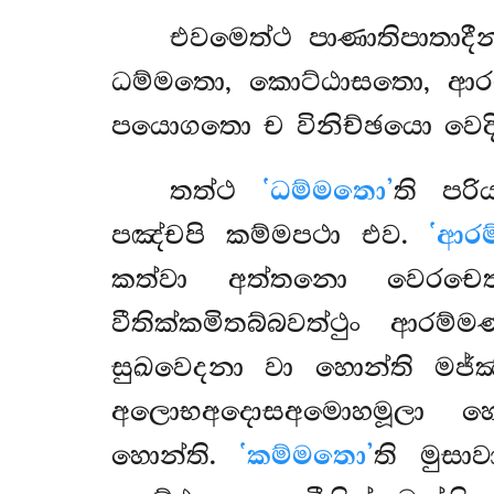
එවමෙත්ථ
පාණාතිපාතාදී
ධම්මතො, කොට්ඨාසතො, ආර
පයොගතො ච විනිච්ඡයො වෙද
තත්ථ
‘ධම්මතො’
ති පර
පඤ්චපි කම්මපථා එව.
‘ආර
කත්වා අත්තනො වෙරචෙත
වීතික්කමිතබ්බවත්ථුං ආර
සුඛවෙදනා වා හොන්ති මජ
අලොභඅදොසඅමොහමූලා හොන
හොන්ති.
‘කම්මතො’
ති මුසා