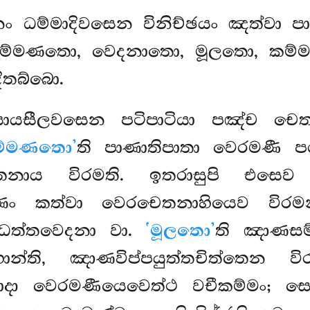
නං ධම්මාදිවසෙන විනිච්ඡයං ඤත්වා ප
ම්මණතො, වෙදනාතො, මූලතො, කම්
ිතබ්බො.
ියායසීලවසෙන පටිපාටියා පඤ්ච චෙ
ම්මණතො’
ති පාණාතිපාතා වෙරමණී පරස
නාය විරමති. ඉතරාසුපි එසෙව
ම්මණං කත්වා වෙරචෙතනාහියෙව විරම
්ඣත්තවෙදනා වා.
‘මූලතො’
ති ඤාණසම්
්ති, ඤාණවිප්පයුත්තචිත්තෙන වි
වාදා වෙරමණීයෙවෙත්ථ වචීකම්මං; 