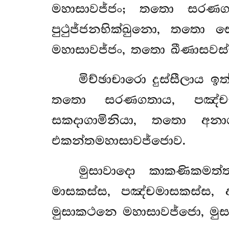
මහාසාවජ්ජං; තතො සරණග
පුථුජ්ජනභික්ඛුනො, තතො 
මහාසාවජ්ජං, තතො ඛීණාසවස
මිච්ඡාචාරො දුස්සීලාය 
තතො සරණගතාය, පඤ්චසික්ඛ
සකදාගාමිනියා, තතො අනාග
එකන්තමහාසාවජ්ජොව.
මුසාවාදො කාකණිකමත්
මාසකස්ස, පඤ්චමාසකස්ස,
මුසාකථනෙ මහාසාවජ්ජො, මුස