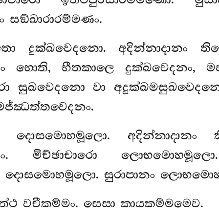
්ඡාචාරො ඉත්ථිපුරිසාරම්මණො. ම
ං සඞ්ඛාරාරම්මණං.
ො දුක්ඛවෙදනො. අදින්නාදානං තිවෙ
ං හොති, භීතකාලෙ දුක්ඛවෙදනං, ම
ාරො සුඛවෙදනො වා අදුක්ඛමසුඛවෙදනො
ඛමජ්ඣත්තවෙදනං.
දොසමොහමූලො. අදින්නාදානං ක
ලං. මිච්ඡාචාරො ලොභමොහමූලො.
 දොසමොහමූලො. සුරාපානං ලොභමොහ
ත්ථ වචීකම්මං. සෙසා කායකම්මමෙව.