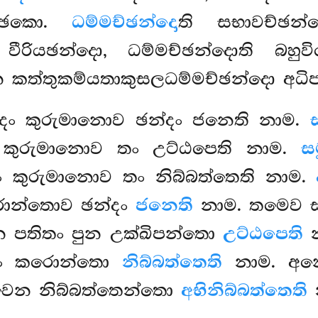
ඡෙකො.
ධම්මච්ඡන්දො
ති සභාවච්ඡන
, වීරියඡන්දො, ධම්මච්ඡන්දොති බ
ෙ කත්තුකම්යතාකුසලධම්මච්ඡන්දො අධි
්දං කුරුමානොව ඡන්දං ජනෙති නාම.
ං කුරුමානොව තං උට්ඨපෙති නාම.
ස
දං කුරුමානොව තං නිබ්බත්තෙති නාම.
කරොන්තොව ඡන්දං
ජනෙති
නාම. තමෙව
 පතිතං පුන උක්ඛිපන්තො
උට්ඨපෙති
න
ටං කරොන්තො
නිබ්බත්තෙති
නාම. අනො
ාවෙන නිබ්බත්තෙන්තො
අභිනිබ්බත්තෙති