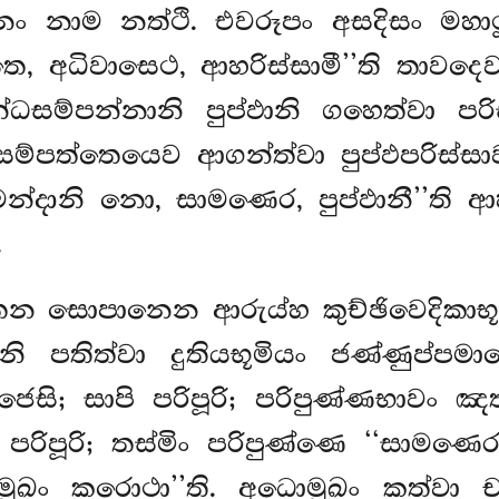
ං නාම නත්ථි. එවරූපං අසදිසං මහාථ
්තෙ, අධිවාසෙථ, ආහරිස්සාමී’’ති තාවදෙ
ධසම්පන්නානි පුප්ඵානි ගහෙත්වා පර
සම්පත්තෙයෙව ආගන්ත්වා පුප්ඵපරිස්සා
මන්දානි නො, සාමණෙර, පුප්ඵානී’’ති 
.
ෙන සොපානෙන ආරුය්හ කුච්ඡිවෙදිකාභූමි
්ඵානි පතිත්වා දුතියභූමියං ජණ්ණුප්
පූජෙසි; සාපි පරිපූරි; පරිපුණ්ණභාවං
රිපූරි; තස්මිං පරිපුණ්ණෙ ‘‘සාමණෙර,
මුඛං කරොථා’’ති. අධොමුඛං කත්වා චාල