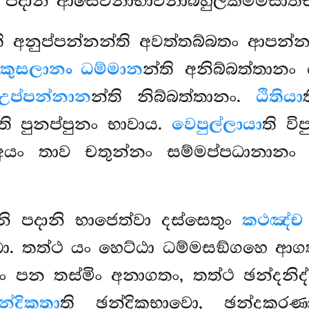
පි පදානි ආසෙවනාභාවනාබහුලීකම්මසාතච
ති අනුප්පන්නන්ති අවත්තබ්බතං ආපන්
 කුසලානං ධම්මාන
න්ති අනිබ්බත්තානං
උප්පන්නාන
න්ති නිබ්බත්තානං.
ඨිතියා
ති පුනප්පුනං භාවාය.
වෙපුල්ලායා
ති
වි
. අයං තාව චතුන්නං සම්මප්පධානාන
ානි පදානි භාජෙත්වා දස්සෙතුං
කථඤ්ච භ
. තත්ථ යං හෙට්ඨා ධම්මසඞ්ගහෙ ආග
ං පන තස්මිං අනාගතං, තත්ථ ඡන්දනි
න්දිකතා
ති ඡන්දිකභාවො, ඡන්දක