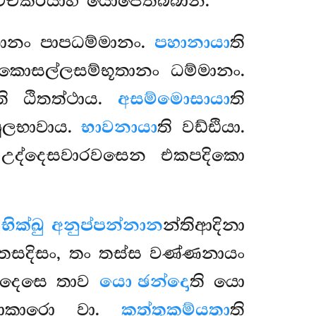
්චකිරියාහි යොජෙතබ්බානි.
නානං පාපධම්මානං.
පහානායා
ති
 කොසල්ලසම්භූතානං ධම්මානං.
ති ඨිතත්ථාය.
අසම්මොසායා
ති
පුලභාවාය.
භාවනායා
ති වඩ්ඪියා.
ං උද්දෙසවාරවසෙන එකපදිකො
ික්ඛු අනුප්පන්නාන
න්තිආදිනා
තසදිසං, තං තස්ස වණ්ණනායං
ද්දෙසෙ තාව
යො ඡන්දො
ති යො
රණාකාරො වා.
කත්තුකම්යතා
ති