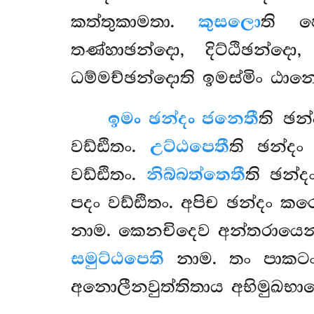
කත්තුකාමතා.
කුසලො
ති 
තණ්හාඡන්දො, දිට්ඨිඡන්දො
ධම්මච්ඡන්දොති ඉමස්මිං ඨාන
ඉමං ඡන්දං ජනෙතී
ති ඡන
වඩ්ඪිතං.
උට්ඨපෙතී
ති ඡන්ද
වඩ්ඪිතං.
නිබ්බත්තෙතී
ති ඡන්
පදං වඩ්ඪිතං. අපිච ඡන්දං 
නාම. කෙනචිදෙව අන්තරායෙන
සමුට්ඨපෙති
නාම. තං පාක
අනොලීනවුත්තිතාය අභිමුඛභ