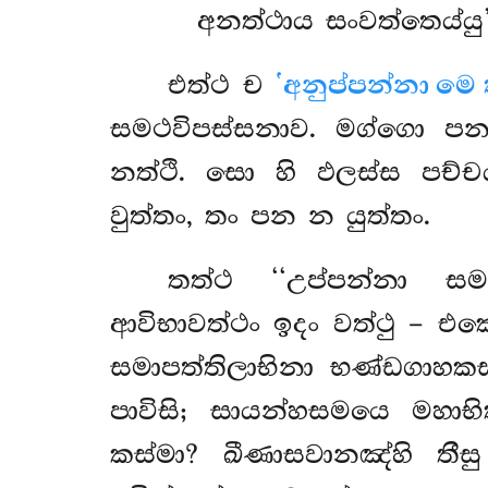
අනත්ථාය සංවත්තෙය්යු’න
එත්ථ ච
‘අනුප්පන්නා මෙ 
සමථවිපස්සනාව. මග්ගො පන
නත්ථි. සො හි ඵලස්ස පච්චය
වුත්තං, තං පන න යුත්තං.
තත්ථ ‘‘උප්පන්නා සම
ආවිභාවත්ථං ඉදං වත්ථු – එ
සමාපත්තිලාභිනා භණ්ඩගාහක
පාවිසි; සායන්හසමයෙ මහාභ
කස්මා? ඛීණාසවානඤ්හි තීස