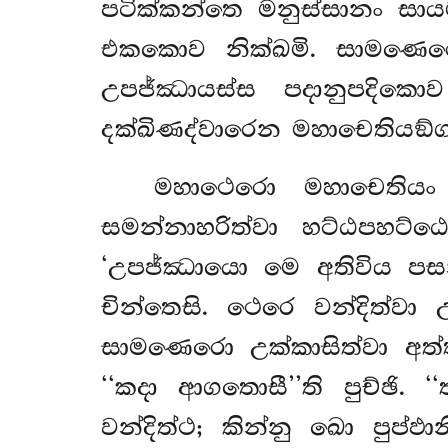
පටික්කන්තෙ මනුස්සානං සායම
එකකොව නික්ඛමි. සාමණෙරො
උපජ්ඣායස්ස පදානුපදික
දක්ඛිණද්වාරෙන මහාචෙතියඞ
මහාථෙරො
මහාචෙතියං
සමන්නාහරිත්වා හට්ඨපහට්
‘උපජ්ඣායො මෙ අතිවිය පසන්
චින්තෙසි. ථෙරෙ වන්දිත්වා
සාමණෙරො උක්කාසිත්වා අ
‘‘කදා ආගතොසී’’ති පුච්ඡි.
වන්දිත්ථ; කින්නු ඛො පුප්ඵ