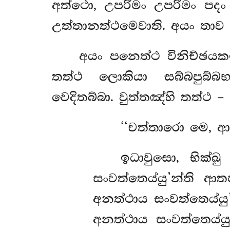
අත්ථො, උපරිමං උපරිමං පදං 
උත්තානත්ථමෙවාති. අයං තාව
අයං පනෙත්ථ විනිච්ඡයක
තත්ථ ලොකියා සබ්බපුබ්
වෙදිතබ්බා. වුත්තඤ්හි තත්ථ –
‘‘චත්තාරො මෙ, 
ඉධාවුසො, භික්ඛ
සංවත්තෙය්යු’න්ති ආ
අනත්ථාය සංවත්තෙය්යු
අනත්ථාය සංවත්තෙය්ය