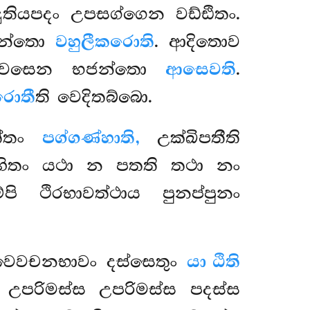
ුතියපදං උපසග්ගෙන වඩ්ඪිතං.
ොන්තො
වහුලීකරොති
. ආදිතොව
නාවසෙන භජන්තො
ආසෙවති
.
රොතී
ති වෙදිතබ්බො.
ත්තං
පග්ගණ්හාති,
උක්ඛිපතීති
ගහිතං යථා න පතති තථා නං
්පි ථිරභාවත්ථාය පුනප්පුනං
තිවෙවචනභාවං දස්සෙතුං
යා ඨිති
ං උපරිමස්ස උපරිමස්ස පදස්ස