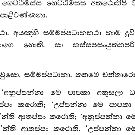
හෙට්ඨිමස්ස හෙට්ඨිමස්ස අත්ථොතිපි ව
 පාළිවණ්ණනා.
ථා. අයඤ්හි සම්මප්පධානකථා නාම දුව
බභාගෙ හොති. සා
කස්සපසංයුත්තප
ආවුසො, සම්මප්පධානා. කතමෙ චත්තාරො
ු ‘අනුප්පන්නා මෙ පාපකා අකුසලා ධ
තප්පං කරොති; ‘උප්පන්නා මෙ පාපකා
’න්ති ආතප්පං කරොති; ‘අනුප්පන්නා මෙ
ු’න්ති ආතප්පං කරොති. ‘උප්පන්නා ම