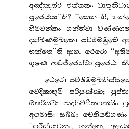
අඤ්ඤත්ර එත්තකං ධාතුනිධාන
පූජෙය්යා’’ති? ‘‘තෙන හි, භන
හිමවන්තං ගන්ත්වා වණ්ණගන්
දක්ඛිණමුඛතො පච්ඡිමමුඛෙ අ
භන්තෙ’’ති ආහ. ථෙරො ‘‘අති
ගුණෙ ආවජ්ජෙත්වා පූජෙථා’’ති
ථෙරො පච්ඡිමමුඛනිස්සිත
වෙදිකාභූමි පරිපුණ්ණා; පුප
ඔතරිත්වා පාදපිට්ඨිකපන්තිං 
අගමාසි; සබ්බං චෙතියඞ්ගණං ප
‘‘පරිස්සාවනං, භන්තෙ, අධො