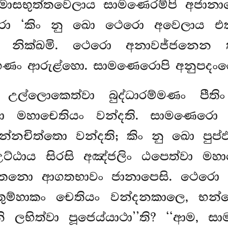
ාසභුත්තවෙලාය සාමණෙරම්පි අජානාපෙත
 ‘කිං නු ඛො ථෙරො අවෙලාය එකකො
ොව නික්ඛමි. ථෙරො අනාවජ්ජන
්ගණං ආරුළ්හො. සාමණෙරොපි අනුපදං
 උල්ලොකෙත්වා බුද්ධාරම්මණං පී
ඨො මහාචෙතියං වන්දති. සාමණෙරො ථ
නචිත්තො වන්දති; කිං නු ඛො පුප්ඵාන
 උට්ඨාය සිරසි අඤ්ජලිං ඨපෙත්වා ම
ත්තනො ආගතභාවං ජානාපෙසි. ථෙරො 
 ‘‘තුම්හාකං චෙතියං වන්දනකාලෙ, භන
ානි ලභිත්වා පූජෙය්යාථා’’ති? ‘‘ආම, 