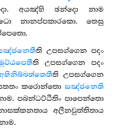
්දො. අයඤ්හි ඡන්දො නාම
හුවිධො නානප්පකාරකො. තෙසු
ප්පෙතො.
සඤ්ජනෙතී
ති උපසග්ගෙන පදං
මුට්ඨපෙතී
ති උපසග්ගෙන පදං
අභිනිබ්බත්තෙතී
ති උපසග්ගෙන
 සතතං කරොන්තො
සඤ්ජනෙති
ාම. පබන්ධට්ඨිතිං පාපෙන්තො
සක්කනතාය අලීනවුත්තිතාය
නාම.