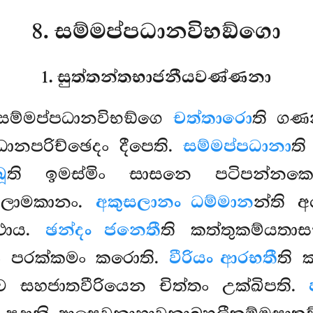
8. සම්මප්පධානවිභඞ්ගො
1. සුත්තන්තභාජනීයවණ්ණනා
ම්මප්පධානවිභඞ්ගෙ
චත්තාරො
ති ගණ
ධානපරිච්ඡෙදං දීපෙති.
සම්මප්පධානා
ති
ූ
ති ඉමස්මිං සාසනෙ පටිපන්නක
 ලාමකානං.
අකුසලානං ධම්මාන
න්ති 
්ථාය.
ඡන්දං ජනෙතී
ති කත්තුකම්යතාස
ං පරක්කමං කරොති.
වීරියං ආරභතී
ති 
 සහජාතවීරියෙන චිත්තං උක්ඛිපති.