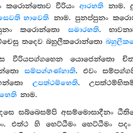
රියං කරොන්තොව වීරියං
ආරභති
නාම. ද
ෙවති භාවෙති
නාම. පුනප්පුනං කර
ප්පුනං කරොන්තො
සමාරභති
. භාව
ිච්චෙසු තදෙව බහුලීකරොන්තො
බහුලීක
දෙසෙ වීරියපග්ගහෙන යොජෙන්තො චි
්හන්තො
සම්පග්ගණ්හාති
. එවං සම්පග්
්භෙන්තො
උපත්ථම්භෙති
. උපත්ථම්භිතම
්භෙති
නාම.
්දෙසෙ සබ්බෙසම්පි අසම්මොසාදීනං ඨි
්තං. එත්ථ හි හෙට්ඨිමං හෙට්ඨිමං පද