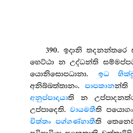
390
. ඉදානි
තදනන්තරෙ ස
හෙට්ඨා න උද්ධන්ති සම්මප්ප
යොනිසොපධානා.
ඉධ භික්ඛ
අනිබ්බත්තානං.
පාපකාන
න්ති
අනුප්පාදායා
ති න උප්පාදනත
උප්පාදෙති.
වායමතී
ති පයොග
චිත්තං පග්ගණ්හාතී
ති තෙනෙව