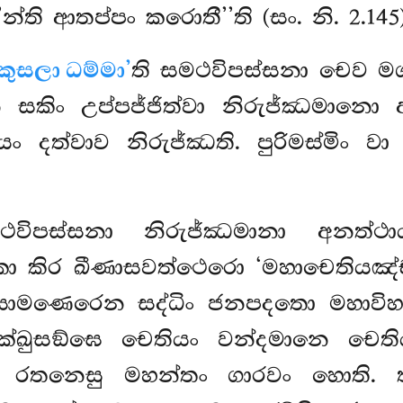
්ති ආතප්පං කරොතී’’ති (සං. නි. 2.145)
කුසලා ධම්මා’
ති සමථවිපස්සනා චෙව ම
 සකිං උප්පජ්ජිත්වා නිරුජ්ඣමාන
ං දත්වාව නිරුජ්ඣති. පුරිමස්මිං ව
ථවිපස්සනා නිරුජ්ඣමානා අනත්ථාය
කො කිර ඛීණාසවත්ථෙරො ‘මහාචෙතියඤ්ච 
සාමණෙරෙන සද්ධිං ජනපදතො මහාවිහා
ික්ඛුසඞ්ඝෙ චෙතියං වන්දමානෙ චෙති
ු රතනෙසු මහන්තං ගාරවං හොති. තස්