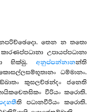
නපරිච්ඡෙදො. තෙන න තතො
 කාරණප්පධානා උපායප්පධානා
ො භික්ඛු.
අනුප්පන්නාන
න්ති
අකොසල්ලසම්භූතානං ධම්මානං.
ඞ්ඛාතං කුසලච්ඡන්දං ජනෙති
කායිකචෙතසිකං වීරියං කරොති.
පදහතී
ති පධානවීරියං කරොති.