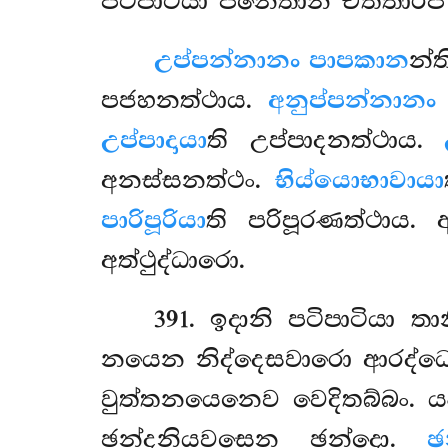
පටිපාටියා පනෙතානි චත්තාරි
උප්පන්නානං පාපකාන
න්
පජහනත්ථාය.
අනුප්පන්නානං
උප්පාදායා
ති උප්පාදනත්ථාය.
අනස්සනත්ථං.
භිය්යොභාවායා
පාරිපූරියා
ති පරිපූරණත්ථාය
අත්ථුද්ධාරො.
391
. ඉදානි පටිපාටියා ත
නයෙන නිද්දෙසවාරො ආරද්ධො
වුත්තනයෙනෙව වෙදිතබ්බං. ය
ඡන්දනියවසෙන ඡන්දො.
ඡ