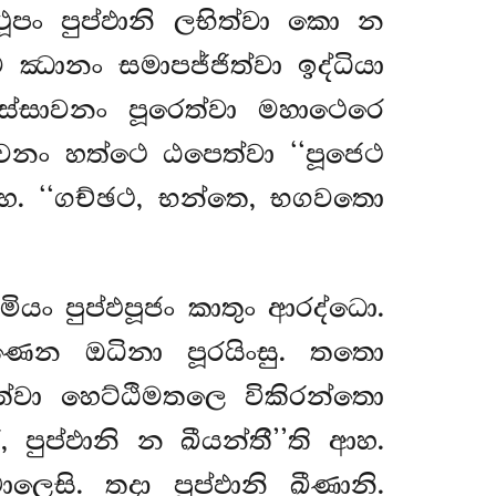
ූපං පුප්ඵානි ලභිත්වා කො න
ව ඣානං සමාපජ්ජිත්වා ඉද්ධියා
ිස්සාවනං පූරෙත්වා මහාථෙරෙ
වනං හත්ථෙ ඨපෙත්වා ‘‘පූජෙථ
ආහ. ‘‘ගච්ඡථ, භන්තෙ, භගවතො
යං පුප්ඵපූජං කාතුං ආරද්ධො.
පමාණෙන ඔධිනා පූරයිංසු. තතො
 ඤත්වා හෙට්ඨිමතලෙ විකිරන්තො
 පුප්ඵානි න ඛීයන්තී’’ති ආහ.
ෙසි. තදා පුප්ඵානි ඛීණානි.