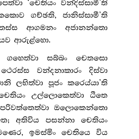
්වා ‘චෙතියං වන්දිස්සාමී’ති
ව ගච්ඡති, ජානිස්සාමී’ති
ෙන තස්ස ආගමනං
අජානන්තො
යෙව ආරුළ්හො.
තිං ගහෙත්වා සබ්බං චෙතසො
ෙරස්ස වන්දනාකාරං දිස්වා
ි ලභිත්වා පූජං කරෙය්යා’ති
හාචෙතියං උල්ලොකෙත්වා ඨිතෙ
පරිවත්තෙත්වා ඔලොකෙන්තො
්තෙ; අතිවිය පසන්නා චෙතියං
සාමණෙර, ඉමස්මිං චෙතියෙ විය