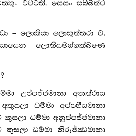
ත්තුං වට්ටති. සෙසං සබ්බත්ථ
ිධා – ලොකියා ලොකුත්තරා ච.
රියායෙන ලොකියමග්ගක්ඛණෙ
?
ම්මා උප්පජ්ජමානා අනත්ථාය
 අකුසලා ධම්මා අප්පහීයමානා
 කුසලා ධම්මා අනුප්පජ්ජමානා
ෙ කුසලා ධම්මා නිරුජ්ඣමානා