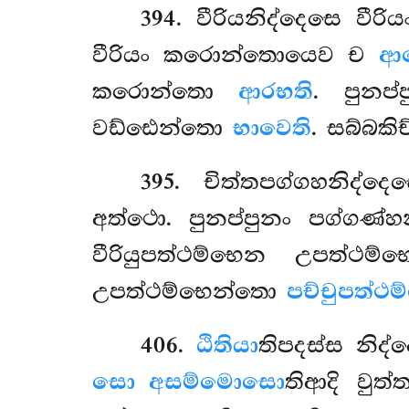
394
. වීරියනිද්දෙසෙ වී
වීරියං
කරොන්තොයෙව ච
ආස
කරොන්තො
ආරභති
. පුන
වඩ්ඪෙන්තො
භාවෙති
. සබ්බක
395
. චිත්තපග්ගහනිද්
අත්ථො. පුනප්පුනං පග්ගණ
වීරියුපත්ථම්භෙන උපත්ථම
උපත්ථම්භෙන්තො
පච්චුපත්ථම
406
.
ඨිතියා
තිපදස්ස නිද
සො අසම්මොසො
තිආදි වුත