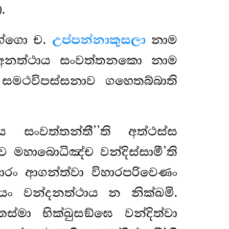
.
ග්ගො ච.
උප්පන්නා
කුසලා
නාම
ො අනත්ථාය සංවත්තනකො නාම
ා සමථවිපස්සනාව ගහෙතබ්බාති
 සංවත්තන්තී’’ති අත්ථස්ස
මහාබොධිඤ්ච වන්දිස්සාමී’ති
රං ආගන්ත්වා විහාරපරිවෙණං
යං වන්දනත්ථාය න නික්ඛමි.
මා භික්ඛුසඞ්ඝෙ වන්දිත්වා