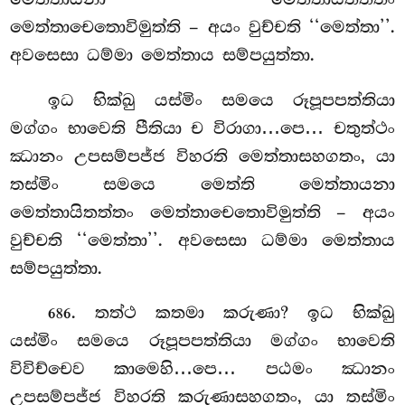
මෙත්තාචෙතොවිමුත්ති – අයං වුච්චති ‘‘මෙත්තා’’.
අවසෙසා ධම්මා මෙත්තාය සම්පයුත්තා.
ඉධ භික්ඛු යස්මිං සමයෙ රූපූපපත්තියා
මග්ගං භාවෙති පීතියා
ච විරාගා…පෙ… චතුත්ථං
ඣානං උපසම්පජ්ජ විහරති මෙත්තාසහගතං, යා
තස්මිං සමයෙ
මෙත්ති මෙත්තායනා
මෙත්තායිතත්තං මෙත්තාචෙතොවිමුත්ති – අයං
වුච්චති ‘‘මෙත්තා’’. අවසෙසා ධම්මා මෙත්තාය
සම්පයුත්තා.
. තත්ථ
කතමා කරුණා? ඉධ භික්ඛු
686
යස්මිං සමයෙ රූපූපපත්තියා මග්ගං භාවෙති
විවිච්චෙව කාමෙහි…පෙ… පඨමං ඣානං
උපසම්පජ්ජ විහරති කරුණාසහගතං, යා තස්මිං