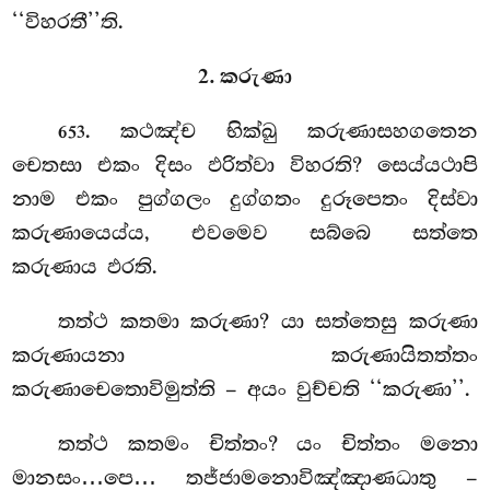
‘‘විහරතී’’ති.
2. කරුණා
. කථඤ්ච
භික්ඛු කරුණාසහගතෙන
653
චෙතසා එකං දිසං ඵරිත්වා විහරති? සෙය්යථාපි
නාම එකං පුග්ගලං දුග්ගතං දුරූපෙතං දිස්වා
කරුණායෙය්ය, එවමෙව සබ්බෙ සත්තෙ
කරුණාය ඵරති.
තත්ථ කතමා කරුණා? යා සත්තෙසු කරුණා
කරුණායනා කරුණායිතත්තං
කරුණාචෙතොවිමුත්ති – අයං වුච්චති ‘‘කරුණා’’.
තත්ථ කතමං
චිත්තං? යං
චිත්තං මනො
මානසං…පෙ… තජ්ජාමනොවිඤ්ඤාණධාතු –