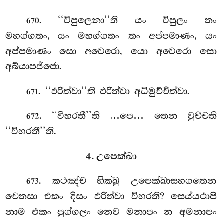
. ‘‘විපුලෙනා’’ති යං විපුලං තං
670
මහග්ගතං, යං මහග්ගතං තං අප්පමාණං, යං
අප්පමාණං සො අවෙරො, යො අවෙරො සො
අබ්යාපජ්ජො.
. ‘‘ඵරිත්වා’’ති ඵරිත්වා අධිමුච්චිත්වා.
671
. ‘‘විහරතී’’ති
…පෙ… තෙන වුච්චති
672
‘‘විහරතී’’ති.
4. උපෙක්ඛා
. කථඤ්ච භික්ඛු උපෙක්ඛාසහගතෙන
673
චෙතසා එකං දිසං ඵරිත්වා විහරති? සෙය්යථාපි
නාම එකං පුග්ගලං නෙව මනාපං න අමනාපං