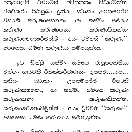
අකුසලෙහි ධම්මෙහි අවිතක්කං විචාරමත්තං
විවෙකජං පීතිසුඛං දුතියං ඣානං උපසම්පජ්ජ
විහරති කරුණාසහගතං, යා තස්මිං සමයෙ
කරුණා කරුණායනා කරුණායිතත්තං
කරුණාචෙතොවිමුත්ති – අයං වුච්චති ‘‘කරුණා’’.
අවසෙසා ධම්මා කරුණාය සම්පයුත්තා.
ඉධ භික්ඛු යස්මිං සමයෙ රූපූපපත්තියා
මග්ගං භාවෙති විතක්කවිචාරානං වූපසමා…පෙ…
තතියං ඣානං උපසම්පජ්ජ විහරති
කරුණාසහගතං, යා තස්මිං
සමයෙ කරුණා
කරුණායනා කරුණායිතත්තං
කරුණාචෙතොවිමුත්ති – අයං වුච්චති ‘‘කරුණා’’.
අවසෙසා ධම්මා කරුණාය සම්පයුත්තා.