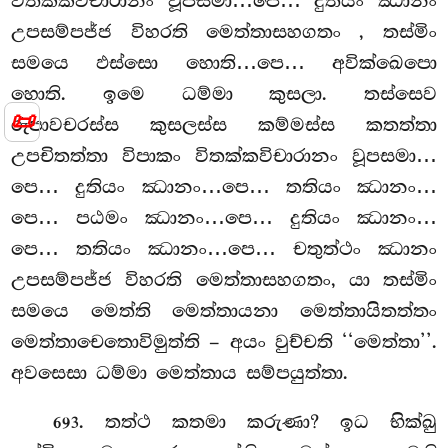
විතක්කවිචාරානං වූපසමා…පෙ… දුතියං ඣානං
උපසම්පජ්ජ විහරති මෙත්තාසහගතං
, තස්මිං
සමයෙ ඵස්සො හොති…පෙ… අවික්ඛෙපො
හොති. ඉමෙ ධම්මා කුසලා. තස්සෙව
📜
රූපාවචරස්ස කුසලස්ස කම්මස්ස කතත්තා
උපචිතත්තා විපාකං විතක්කවිචාරානං වූපසමා…
පෙ… දුතියං ඣානං…පෙ… තතියං ඣානං…
පෙ… පඨමං ඣානං…පෙ… දුතියං ඣානං…
පෙ… තතියං ඣානං…පෙ… චතුත්ථං ඣානං
උපසම්පජ්ජ විහරති මෙත්තාසහගතං, යා තස්මිං
සමයෙ මෙත්ති මෙත්තායනා මෙත්තායිතත්තං
මෙත්තාචෙතොවිමුත්ති – අයං වුච්චති ‘‘මෙත්තා’’.
අවසෙසා ධම්මා මෙත්තාය සම්පයුත්තා.
. තත්ථ කතමා කරුණා? ඉධ භික්ඛු
693