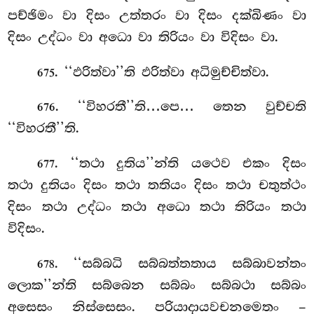
පච්ඡිමං වා දිසං උත්තරං වා දිසං දක්ඛිණං වා
දිසං උද්ධං වා අධො වා තිරියං වා විදිසං වා.
. ‘‘ඵරිත්වා’’ති
ඵරිත්වා අධිමුච්චිත්වා.
675
. ‘‘විහරතී’’ති…පෙ… තෙන වුච්චති
676
‘‘විහරතී’’ති.
. ‘‘තථා දුතිය’’න්ති යථෙව එකං දිසං
677
තථා දුතියං දිසං තථා තතියං දිසං තථා චතුත්ථං
දිසං තථා උද්ධං තථා අධො තථා තිරියං තථා
විදිසං.
. ‘‘සබ්බධි සබ්බත්තතාය
සබ්බාවන්තං
678
ලොක’’න්ති සබ්බෙන සබ්බං සබ්බථා සබ්බං
අසෙසං නිස්සෙසං. පරියාදායවචනමෙතං –