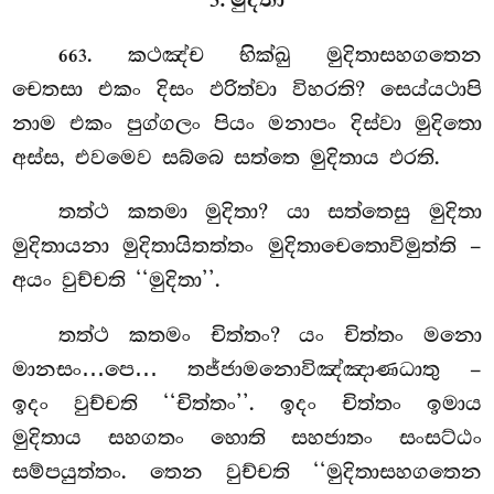
3. මුදිතා
. කථඤ්ච භික්ඛු මුදිතාසහගතෙන
663
චෙතසා එකං දිසං ඵරිත්වා විහරති? සෙය්යථාපි
නාම එකං පුග්ගලං පියං මනාපං දිස්වා මුදිතො
අස්ස, එවමෙව සබ්බෙ සත්තෙ මුදිතාය ඵරති.
තත්ථ කතමා මුදිතා? යා සත්තෙසු මුදිතා
මුදිතායනා මුදිතායිතත්තං මුදිතාචෙතොවිමුත්ති –
අයං වුච්චති ‘‘මුදිතා’’.
තත්ථ
කතමං චිත්තං? යං චිත්තං මනො
මානසං…පෙ… තජ්ජාමනොවිඤ්ඤාණධාතු –
ඉදං වුච්චති ‘‘චිත්තං’’. ඉදං චිත්තං ඉමාය
මුදිතාය සහගතං හොති සහජාතං සංසට්ඨං
සම්පයුත්තං. තෙන වුච්චති ‘‘මුදිතාසහගතෙන