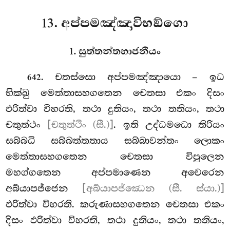
13. අප්පමඤ්ඤාවිභඞ්ගො
1. සුත්තන්තභාජනීයං
. චතස්සො
අප්පමඤ්ඤායො – ඉධ
642
භික්ඛු මෙත්තාසහගතෙන චෙතසා එකං දිසං
ඵරිත්වා විහරති, තථා දුතියං, තථා තතියං, තථා
චතුත්ථං
[චතුත්ථිං (සී.)]
. ඉති උද්ධමධො තිරියං
සබ්බධි සබ්බත්තතාය සබ්බාවන්තං ලොකං
මෙත්තාසහගතෙන චෙතසා විපුලෙන
මහග්ගතෙන අප්පමාණෙන අවෙරෙන
අබ්යාපජ්ජෙන
[අබ්යාපජ්ඣෙන (සී. ස්යා.)]
ඵරිත්වා විහරති. කරුණාසහගතෙන චෙතසා එකං
දිසං ඵරිත්වා විහරති, තථා දුතියං, තථා තතියං,