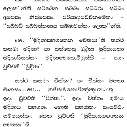
668
ලොක’’න්ති සබ්බෙන සබ්බං සබ්බථා සබ්බං
අසෙසං නිස්සෙසං. පරියාදායවචනමෙතං –
‘‘සබ්බධි සබ්බත්තතාය සබ්බාවන්තං ලොක’’න්ති.
. ‘‘මුදිතාසහගතෙන චෙතසා’’ති තත්ථ
669
කතමා මුදිතා? යා සත්තෙසු මුදිතා මුදිතායනා
මුදිතායිතත්තං මුදිතාචෙතොවිමුත්ති – අයං
වුච්චති ‘‘මුදිතා’’.
තත්ථ කතමං චිත්තං? යං චිත්තං මනො
මානසං…පෙ… තජ්ජාමනොවිඤ්ඤාණධාතු –
ඉදං
වුච්චති ‘‘චිත්තං’’. ඉදං චිත්තං ඉමාය
මුදිතාය සහගතං හොති සහජාතං සංසට්ඨං
සම්පයුත්තං. තෙන වුච්චති ‘‘මුදිතාසහගතෙන
චෙතසා’’ති.