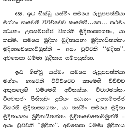
. ඉධ භික්ඛු යස්මිං සමයෙ රූපූපපත්තියා
689
මග්ගං භාවෙති විවිච්චෙව කාමෙහි…පෙ… පඨමං
ඣානං උපසම්පජ්ජ විහරති මුදිතාසහගතං, යා
තස්මිං සමයෙ මුදිතා මුදිතායනා මුදිතායිතත්තං
මුදිතාචෙතොවිමුත්ති – අයං වුච්චති ‘‘මුදිතා’’.
අවසෙසා ධම්මා මුදිතාය සම්පයුත්තා.
ඉධ
භික්ඛු යස්මිං සමයෙ රූපූපපත්තියා
මග්ගං භාවෙති විවිච්චෙව කාමෙහි විවිච්ච
අකුසලෙහි ධම්මෙහි අවිතක්කං විචාරමත්තං
විවෙකජං පීතිසුඛං
දුතියං ඣානං උපසම්පජ්ජ
විහරති මුදිතාසහගතං, යා තස්මිං සමයෙ මුදිතා
මුදිතායනා මුදිතායිතත්තං මුදිතාචෙතොවිමුත්ති –
අයං වුච්චති ‘‘මුදිතා’’. අවසෙසා ධම්මා මුදිතාය