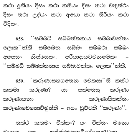
තථා දුතියං දිසං තථා තතියං දිසං තථා චතුත්ථං
දිසං තථා උද්ධං තථා අධො තථා තිරියං තථා
විදිසං.
. ‘‘සබ්බධි සබ්බත්තතාය සබ්බාවන්තං
658
ලොක’’න්ති සබ්බෙන සබ්බං සබ්බථා සබ්බං
අසෙසං නිස්සෙසං. පරියාදායවචනමෙතං –
‘‘සබ්බධි සබ්බත්තතාය සබ්බාවන්තං ලොක’’න්ති.
. ‘‘කරුණාසහගතෙන චෙතසා’’ති තත්ථ
659
කතමා කරුණා? යා සත්තෙසු කරුණා
කරුණායනා කරුණායිතත්තං
කරුණාචෙතොවිමුත්ති – අයං වුච්චති ‘‘කරුණා’’.
තත්ථ කතමං චිත්තං? යං චිත්තං මනො