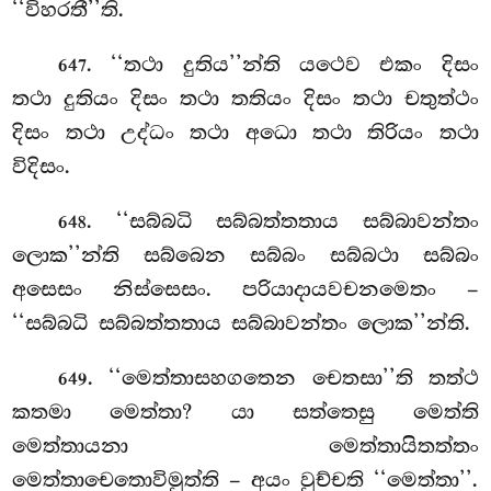
‘‘විහරතී’’ති.
. ‘‘තථා දුතිය’’න්ති යථෙව එකං දිසං
647
තථා දුතියං දිසං තථා තතියං දිසං තථා චතුත්ථං
දිසං තථා උද්ධං තථා අධො තථා තිරියං තථා
විදිසං.
. ‘‘සබ්බධි සබ්බත්තතාය සබ්බාවන්තං
648
ලොක’’න්ති සබ්බෙන සබ්බං සබ්බථා සබ්බං
අසෙසං නිස්සෙසං. පරියාදායවචනමෙතං –
‘‘සබ්බධි සබ්බත්තතාය සබ්බාවන්තං ලොක’’න්ති.
. ‘‘මෙත්තාසහගතෙන චෙතසා’’ති තත්ථ
649
කතමා මෙත්තා? යා සත්තෙසු මෙත්ති
මෙත්තායනා මෙත්තායිතත්තං
මෙත්තාචෙතොවිමුත්ති – අයං වුච්චති ‘‘මෙත්තා’’.