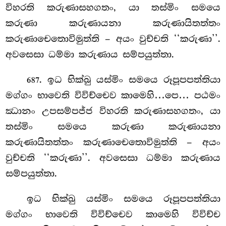
විහරති කරුණාසහගතං, යා තස්මිං සමයෙ
කරුණා කරුණායනා කරුණායිතත්තං
කරුණාචෙතොවිමුත්ති – අයං වුච්චති ‘‘කරුණා’’.
අවසෙසා ධම්මා කරුණාය සම්පයුත්තා.
. ඉධ භික්ඛු යස්මිං සමයෙ රූපූපපත්තියා
687
මග්ගං භාවෙති විවිච්චෙව කාමෙහි…පෙ… පඨමං
ඣානං උපසම්පජ්ජ විහරති කරුණාසහගතං, යා
තස්මිං සමයෙ කරුණා කරුණායනා
කරුණායිතත්තං කරුණාචෙතොවිමුත්ති
– අයං
වුච්චති ‘‘කරුණා’’. අවසෙසා ධම්මා කරුණාය
සම්පයුත්තා.
ඉධ භික්ඛු යස්මිං සමයෙ රූපූපපත්තියා
මග්ගං භාවෙති විවිච්චෙව කාමෙහි විවිච්ච