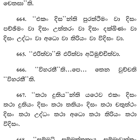
චෙතසා’’ති.
. ‘‘එකං දිස’’න්ති පුරත්ථිමං වා දිසං
664
පච්ඡිමං වා දිසං උත්තරං වා දිසං දක්ඛිණං වා
දිසං උද්ධං වා අධො වා තිරියං වා විදිසං වා.
. ‘‘ඵරිත්වා’’ති ඵරිත්වා අධිමුච්චිත්වා.
665
. ‘‘විහරතී’’ති…පෙ… තෙන වුච්චති
666
‘‘විහරතී’’ති.
. ‘‘තථා දුතිය’’න්ති යථෙව එකං දිසං
667
තථා දුතියං දිසං තථා තතියං දිසං තථා චතුත්ථං
දිසං තථා උද්ධං තථා අධො තථා තිරියං තථා
විදිසං.
. ‘‘සබ්බධි
සබ්බත්තතාය සබ්බාවන්තං