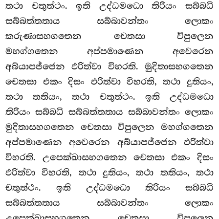
තථා චතුත්ථං. ඉති උද්ධමධො තිරියං සබ්බධි
සබ්බත්තතාය සබ්බාවන්තං ලොකං
කරුණාසහගතෙන චෙතසා විපුලෙන
මහග්ගතෙන අප්පමාණෙන අවෙරෙන
අබ්යාපජ්ජෙන ඵරිත්වා විහරති. මුදිතාසහගතෙන
චෙතසා එකං දිසං ඵරිත්වා විහරති, තථා දුතියං,
තථා තතියං, තථා චතුත්ථං. ඉති උද්ධමධො
තිරියං සබ්බධි සබ්බත්තතාය සබ්බාවන්තං ලොකං
මුදිතාසහගතෙන චෙතසා විපුලෙන මහග්ගතෙන
අප්පමාණෙන අවෙරෙන අබ්යාපජ්ජෙන ඵරිත්වා
විහරති. උපෙක්ඛාසහගතෙන චෙතසා එකං දිසං
ඵරිත්වා විහරති, තථා දුතියං, තථා තතියං, තථා
චතුත්ථං. ඉති උද්ධමධො තිරියං සබ්බධි
සබ්බත්තතාය සබ්බාවන්තං ලොකං
උපෙක්ඛාසහගතෙන චෙතසා විපුලෙන