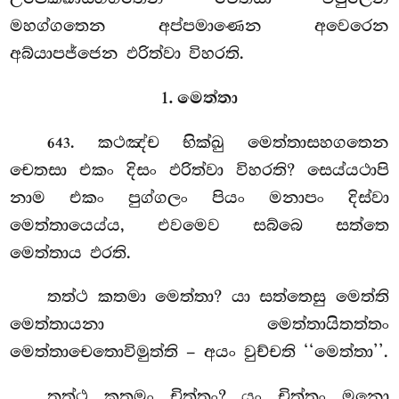
මහග්ගතෙන අප්පමාණෙන අවෙරෙන
අබ්යාපජ්ජෙන ඵරිත්වා විහරති.
1. මෙත්තා
. කථඤ්ච භික්ඛු මෙත්තාසහගතෙන
643
චෙතසා එකං දිසං ඵරිත්වා විහරති? සෙය්යථාපි
නාම එකං පුග්ගලං පියං මනාපං දිස්වා
මෙත්තායෙය්ය, එවමෙව සබ්බෙ සත්තෙ
මෙත්තාය ඵරති.
තත්ථ
කතමා මෙත්තා? යා සත්තෙසු මෙත්ති
මෙත්තායනා මෙත්තායිතත්තං
මෙත්තාචෙතොවිමුත්ති – අයං වුච්චති ‘‘මෙත්තා’’.
තත්ථ කතමං චිත්තං? යං චිත්තං මනො