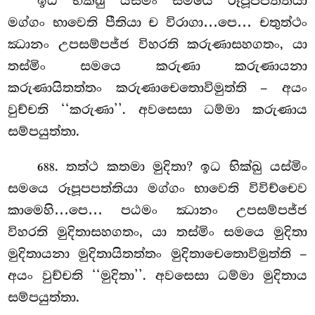
ඉධ භික්ඛු යස්මිං සමයෙ රූපූපපත්තියා
මග්ගං භාවෙති පීතියා ච විරාගා…පෙ… චතුත්ථං
ඣානං උපසම්පජ්ජ විහරති කරුණාසහගතං, යා
තස්මිං සමයෙ කරුණා
කරුණායනා
කරුණායිතත්තං කරුණාචෙතොවිමුත්ති – අයං
වුච්චති ‘‘කරුණා’’. අවසෙසා ධම්මා කරුණාය
සම්පයුත්තා.
. තත්ථ කතමා මුදිතා? ඉධ භික්ඛු යස්මිං
688
සමයෙ රූපූපපත්තියා මග්ගං භාවෙති විවිච්චෙව
කාමෙහි…පෙ… පඨමං ඣානං උපසම්පජ්ජ
විහරති මුදිතාසහගතං, යා තස්මිං සමයෙ මුදිතා
මුදිතායනා මුදිතායිතත්තං මුදිතාචෙතොවිමුත්ති –
අයං වුච්චති ‘‘මුදිතා’’. අවසෙසා ධම්මා මුදිතාය
සම්පයුත්තා.