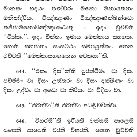
මානසං හදයං පණ්ඩරං මනො මනායතනං
මනින්ද්රියං විඤ්ඤාණං විඤ්ඤාණක්ඛන්ධො
තජ්ජාමනොවිඤ්ඤාණධාතු
– ඉදං
වුච්චති
‘‘චිත්තං’’. ඉදං චිත්තං ඉමාය මෙත්තාය සහගතං
හොති සහජාතං සංසට්ඨං සම්පයුත්තං. තෙන
වුච්චති ‘‘මෙත්තාසහගතෙන චෙතසා’’ති.
. ‘‘එකං දිස’’න්ති පුරත්ථිමං වා දිසං
644
පච්ඡිමං වා දිසං උත්තරං වා දිසං දක්ඛිණං වා
දිසං උද්ධං වා අධො වා තිරියං වා විදිසං වා.
. ‘‘ඵරිත්වා’’ති
ඵරිත්වා අධිමුච්චිත්වා.
645
. ‘‘විහරතී’’ති ඉරියති වත්තති පාලෙති
646
යපෙති යාපෙති චරති විහරති. තෙන වුච්චති