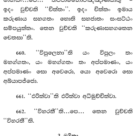
මානසං…පෙ… තජ්ජාමනොවිඤ්ඤාණධාතු –
ඉදං වුච්චති ‘‘චිත්තං’’. ඉදං චිත්තං ඉමාය
කරුණාය සහගතං හොති සහජාතං
සංසට්ඨං
සම්පයුත්තං. තෙන වුච්චති ‘‘කරුණාසහගතෙන
චෙතසා’’ති.
. ‘‘විපුලෙනා’’ති යං විපුලං තං
660
මහග්ගතං, යං මහග්ගතං තං අප්පමාණං, යං
අප්පමාණං සො අවෙරො, යො අවෙරො සො
අබ්යාපජ්ජො.
. ‘‘ඵරිත්වා’’ති ඵරිත්වා අධිමුච්චිත්වා.
661
. ‘‘විහරතී’’ති…පෙ… තෙන වුච්චති
662
‘‘විහරතී’’ති.