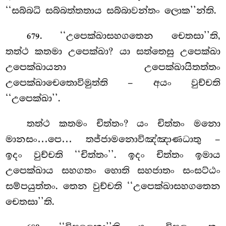
‘‘සබ්බධි සබ්බත්තතාය සබ්බාවන්තං ලොක’’න්ති.
. ‘‘උපෙක්ඛාසහගතෙන
චෙතසා’’ති,
679
තත්ථ කතමා උපෙක්ඛා? යා සත්තෙසු උපෙක්ඛා
උපෙක්ඛායනා උපෙක්ඛායිතත්තං
උපෙක්ඛාචෙතොවිමුත්ති – අයං වුච්චති
‘‘උපෙක්ඛා’’.
තත්ථ කතමං චිත්තං? යං චිත්තං මනො
මානසං…පෙ… තජ්ජාමනොවිඤ්ඤාණධාතු –
ඉදං වුච්චති ‘‘චිත්තං’’. ඉදං චිත්තං ඉමාය
උපෙක්ඛාය සහගතං හොති සහජාතං සංසට්ඨං
සම්පයුත්තං. තෙන වුච්චති ‘‘උපෙක්ඛාසහගතෙන
චෙතසා’’ති.