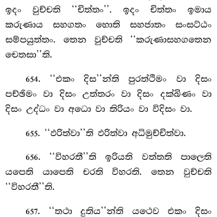
ඉදං වුච්චති ‘‘චිත්තං’’. ඉදං චිත්තං ඉමාය
කරුණාය සහගතං හොති සහජාතං සංසට්ඨං
සම්පයුත්තං. තෙන වුච්චති ‘‘කරුණාසහගතෙන
චෙතසා’’ති.
. ‘‘එකං දිස’’න්ති පුරත්ථිමං වා දිසං
654
පච්ඡිමං වා දිසං උත්තරං වා දිසං දක්ඛිණං වා
දිසං උද්ධං වා අධො වා තිරියං වා විදිසං වා.
. ‘‘ඵරිත්වා’’ති ඵරිත්වා අධිමුච්චිත්වා.
655
. ‘‘විහරතී’’ති ඉරියති වත්තති පාලෙති
656
යපෙති යාපෙති චරති විහරති. තෙන වුච්චති
‘‘විහරතී’’ති.
. ‘‘තථා
දුතිය’’න්ති යථෙව එකං දිසං
657