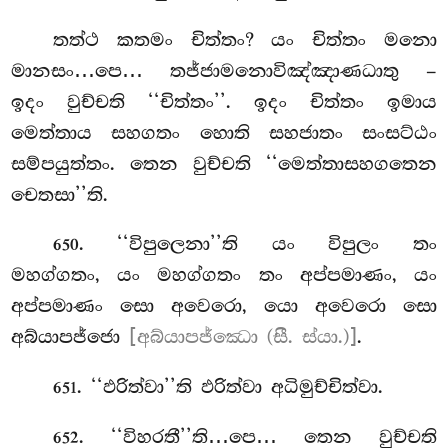
තත්ථ කතමං චිත්තං? යං චිත්තං මනො
මානසං…පෙ… තජ්ජාමනොවිඤ්ඤාණධාතු –
ඉදං වුච්චති ‘‘චිත්තං’’. ඉදං චිත්තං ඉමාය
මෙත්තාය සහගතං හොති සහජාතං සංසට්ඨං
සම්පයුත්තං. තෙන වුච්චති ‘‘මෙත්තාසහගතෙන
චෙතසා’’ති.
. ‘‘විපුලෙනා’’ති
යං විපුලං තං
650
මහග්ගතං, යං මහග්ගතං තං අප්පමාණං, යං
අප්පමාණං සො අවෙරො, යො අවෙරො සො
අබ්යාපජ්ජො
[අබ්යාපජ්ඣො (සී. ස්යා.)]
.
. ‘‘ඵරිත්වා’’ති ඵරිත්වා අධිමුච්චිත්වා.
651
. ‘‘විහරතී’’ති…පෙ… තෙන වුච්චති
652