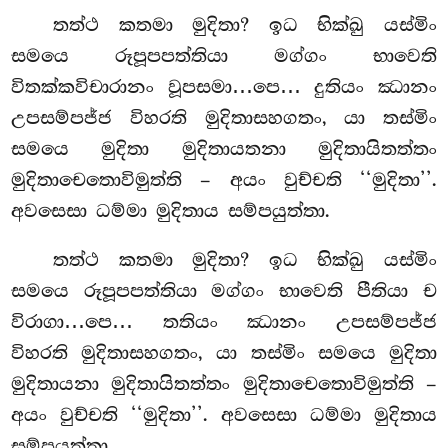
තත්ථ කතමා මුදිතා? ඉධ භික්ඛු යස්මිං
සමයෙ රූපූපපත්තියා මග්ගං භාවෙති
විතක්කවිචාරානං වූපසමා…පෙ… දුතියං
ඣානං
උපසම්පජ්ජ විහරති මුදිතාසහගතං, යා තස්මිං
සමයෙ මුදිතා මුදිතායතනා මුදිතායිතත්තං
මුදිතාචෙතොවිමුත්ති – අයං වුච්චති ‘‘මුදිතා’’.
අවසෙසා ධම්මා මුදිතාය සම්පයුත්තා.
තත්ථ කතමා මුදිතා? ඉධ භික්ඛු යස්මිං
සමයෙ රූපූපපත්තියා මග්ගං භාවෙති පීතියා ච
විරාගා…පෙ… තතියං ඣානං උපසම්පජ්ජ
විහරති මුදිතාසහගතං, යා තස්මිං සමයෙ මුදිතා
මුදිතායනා මුදිතායිතත්තං මුදිතාචෙතොවිමුත්ති –
අයං වුච්චති ‘‘මුදිතා’’. අවසෙසා ධම්මා මුදිතාය
සම්පයුත්තා.