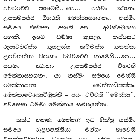
විවිච්චෙව කාමෙහි…පෙ… පඨමං ඣානං
උපසම්පජ්ජ විහරති මෙත්තාසහගතං, තස්මිං
සමයෙ ඵස්සො හොති…පෙ… අවික්ඛෙපො
හොති. ඉමෙ ධම්මා කුසලා. තස්සෙව
රූපාවචරස්ස කුසලස්ස කම්මස්ස කතත්තා
උපචිතත්තා විපාකං විවිච්චෙව කාමෙහි…පෙ…
පඨමං ඣානං උපසම්පජ්ජ විහරති
මෙත්තාසහගතං, යා තස්මිං සමයෙ මෙත්ති
මෙත්තායනා මෙත්තායිතත්තං
මෙත්තාචෙතොවිමුත්ති – අයං වුච්චති ‘‘මෙත්තා’’.
අවසෙසා ධම්මා මෙත්තාය සම්පයුත්තා.
තත්ථ
කතමා මෙත්තා? ඉධ භික්ඛු යස්මිං
සමයෙ රූපූපපත්තියා මග්ගං භාවෙති