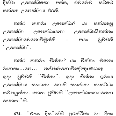
දිස්වා උපෙක්ඛකො අස්ස, එවමෙව සබ්බෙ
සත්තෙ උපෙක්ඛාය ඵරති.
තත්ථ කතමා උපෙක්ඛා? යා
සත්තෙසු
උපෙක්ඛා උපෙක්ඛායනා උපෙක්ඛායිතත්තං
උපෙක්ඛාචෙතොවිමුත්ති – අයං වුච්චති
‘‘උපෙක්ඛා’’.
තත්ථ කතමං චිත්තං? යං චිත්තං මනො
මානසං…පෙ… තජ්ජාමනොවිඤ්ඤාණධාතු –
ඉදං වුච්චති ‘‘චිත්තං’’. ඉදං චිත්තං ඉමාය
උපෙක්ඛාය සහගතං හොති සහජාතං සංසට්ඨං
සම්පයුත්තං. තෙන වුච්චති ‘‘උපෙක්ඛාසහගතෙන
චෙතසා’’ති.
. ‘‘එකං දිස’’න්ති පුරත්ථිමං වා දිසං
674