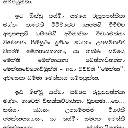
සම්පයුත්තා.
ඉධ භික්ඛු යස්මිං සමයෙ රූපූපපත්තියා
මග්ගං භාවෙති විවිච්චෙව කාමෙහි විවිච්ච
අකුසලෙහි ධම්මෙහි අවිතක්කං විචාරමත්තං
විවෙකජං පීතිසුඛං දුතියං ඣානං උපසම්පජ්ජ
විහරති මෙත්තාසහගතං, යා තස්මිං සමයෙ
මෙත්ති මෙත්තායනා මෙත්තායිතත්තං
මෙත්තාචෙතොවිමුත්ති – අයං වුච්චති ‘‘මෙත්තා’’.
අවසෙසා ධම්මා මෙත්තාය සම්පයුත්තා.
ඉධ භික්ඛු යස්මිං සමයෙ රූපූපපත්තියා
මග්ගං භාවෙති විතක්කවිචාරානං වූපසමා…පෙ…
තතියං ඣානං උපසම්පජ්ජ විහරති
මෙත්තාසහගතං, යා තස්මිං සමයෙ මෙත්ති
මෙත්තායනා මෙත්තායිතත්තං