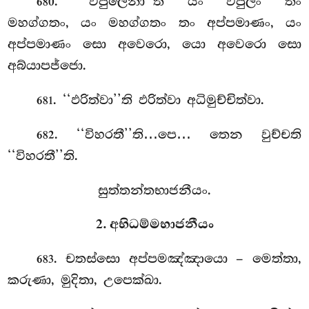
. ‘‘විපුලෙනා’’ති යං විපුලං තං
680
මහග්ගතං, යං මහග්ගතං තං අප්පමාණං, යං
අප්පමාණං සො අවෙරො, යො අවෙරො සො
අබ්යාපජ්ජො.
. ‘‘ඵරිත්වා’’ති ඵරිත්වා අධිමුච්චිත්වා.
681
. ‘‘විහරතී’’ති…පෙ… තෙන වුච්චති
682
‘‘විහරතී’’ති.
සුත්තන්තභාජනීයං.
2. අභිධම්මභාජනීයං
. චතස්සො අප්පමඤ්ඤායො – මෙත්තා,
683
කරුණා, මුදිතා, උපෙක්ඛා.