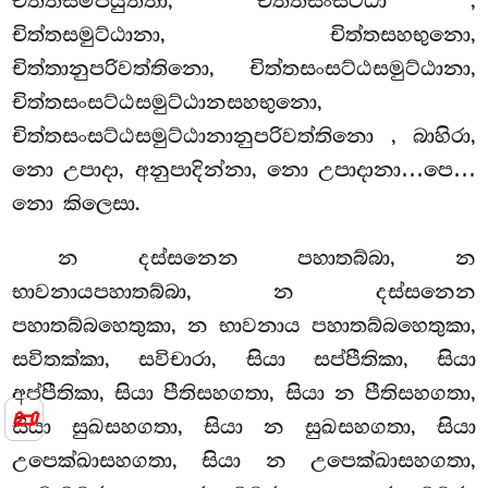
චිත්තසම්පයුත්තා, චිත්තසංසට්ඨා
,
චිත්තසමුට්ඨානා, චිත්තසහභුනො,
චිත්තානුපරිවත්තිනො, චිත්තසංසට්ඨසමුට්ඨානා,
චිත්තසංසට්ඨසමුට්ඨානසහභුනො,
චිත්තසංසට්ඨසමුට්ඨානානුපරිවත්තිනො
, බාහිරා,
නො උපාදා, අනුපාදින්නා, නො උපාදානා…පෙ…
නො කිලෙසා.
න දස්සනෙන පහාතබ්බා, න
භාවනායපහාතබ්බා, න දස්සනෙන
පහාතබ්බහෙතුකා, න භාවනාය පහාතබ්බහෙතුකා,
සවිතක්කා, සවිචාරා, සියා සප්පීතිකා, සියා
අප්පීතිකා, සියා පීතිසහගතා, සියා න පීතිසහගතා,
📜
සියා සුඛසහගතා, සියා න සුඛසහගතා, සියා
උපෙක්ඛාසහගතා, සියා න උපෙක්ඛාසහගතා,