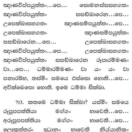
ඤාණවිප්පයුත්තං…පෙ… සොමනස්සසහගතං
ඤාණවිප්පයුත්තං සසඞ්ඛාරෙන…පෙ…
උපෙක්ඛාසහගතං ඤාණසම්පයුත්තං…පෙ…
උපෙක්ඛාසහගතං
ඤාණසම්පයුත්තං
සසඞ්ඛාරෙන…පෙ… උපෙක්ඛාසහගතං
ඤාණවිප්පයුත්තං…පෙ… උපෙක්ඛාසහගතං
ඤාණවිප්පයුත්තං සසඞ්ඛාරෙන රූපාරම්මණං
වා…පෙ… ධම්මාරම්මණං වා යං යං වා
පනාරබ්භ, තස්මිං සමයෙ ඵස්සො හොති…පෙ…
අවික්ඛෙපො හොති. ඉමෙ ධම්මා සික්ඛා.
. කතමෙ
ධම්මා සික්ඛා? යස්මිං සමයෙ
713
රූපූපපත්තියා මග්ගං භාවෙති…පෙ…
අරූපූපපත්තියා මග්ගං භාවෙති…පෙ…
ලොකුත්තරං ඣානං භාවෙති නිය්යානිකං