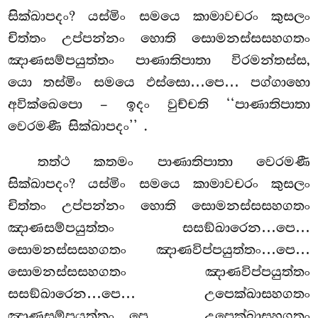
සික්ඛාපදං? යස්මිං සමයෙ කාමාවචරං කුසලං
චිත්තං උප්පන්නං හොති සොමනස්සසහගතං
ඤාණසම්පයුත්තං පාණාතිපාතා විරමන්තස්ස,
යො තස්මිං සමයෙ
ඵස්සො…පෙ… පග්ගාහො
අවික්ඛෙපො – ඉදං වුච්චති ‘‘පාණාතිපාතා
වෙරමණී සික්ඛාපදං’’
.
තත්ථ කතමං පාණාතිපාතා වෙරමණී
සික්ඛාපදං? යස්මිං සමයෙ කාමාවචරං කුසලං
චිත්තං උප්පන්නං හොති සොමනස්සසහගතං
ඤාණසම්පයුත්තං සසඞ්ඛාරෙන…පෙ…
සොමනස්සසහගතං ඤාණවිප්පයුත්තං…පෙ…
සොමනස්සසහගතං ඤාණවිප්පයුත්තං
සසඞ්ඛාරෙන…පෙ… උපෙක්ඛාසහගතං
ඤාණසම්පයුත්තං…පෙ… උපෙක්ඛාසහගතං