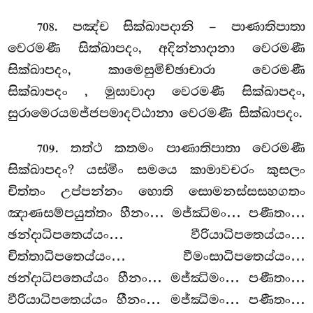
. පඤ්ච සික්ඛාපදානි – පාණාතිපාතා
708
වෙරමණී සික්ඛාපදං, අදින්නාදානා වෙරමණී
සික්ඛාපදං, කාමෙසුමිච්ඡාචාරා වෙරමණී
සික්ඛාපදං
, මුසාවාදා වෙරමණී සික්ඛාපදං,
සුරාමෙරයමජ්ජපමාදට්ඨානා වෙරමණී සික්ඛාපදං.
. තත්ථ කතමං පාණාතිපාතා වෙරමණී
709
සික්ඛාපදං? යස්මිං සමයෙ කාමාවචරං කුසලං
චිත්තං උප්පන්නං හොති සොමනස්සසහගතං
ඤාණසම්පයුත්තං හීනං… මජ්ඣිමං… පණීතං…
ඡන්දාධිපතෙය්යං… වීරියාධිපතෙය්යං…
චිත්තාධිපතෙය්යං… වීමංසාධිපතෙය්යං…
ඡන්දාධිපතෙය්යං හීනං… මජ්ඣිමං… පණීතං…
වීරියාධිපතෙය්යං
හීනං… මජ්ඣිමං… පණීතං…