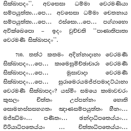
සික්ඛාපදං’’. අවසෙසා ධම්මා වෙරමණියා
සම්පයුත්තා…පෙ… අවසෙසා ධම්මා චෙතනාය
සම්පයුත්තා…පෙ… ඵස්සො…පෙ… පග්ගාහො
අවික්ඛෙපො
– ඉදං වුච්චති ‘‘පාණාතිපාතා
වෙරමණී සික්ඛාපදං’’.
. තත්ථ කතමං අදින්නාදානා වෙරමණී
710
සික්ඛාපදං…පෙ… කාමෙසුමිච්ඡාචාරා වෙරමණී
සික්ඛාපදං…පෙ… මුසාවාදා වෙරමණී
සික්ඛාපදං…පෙ… සුරාමෙරයමජ්ජපමාදට්ඨානා
වෙරමණී සික්ඛාපදං? යස්මිං සමයෙ කාමාවචරං
කුසලං චිත්තං උප්පන්නං හොති
සොමනස්සසහගතං ඤාණසම්පයුත්තං හීනං…
මජ්ඣිමං… පණීතං… ඡන්දාධිපතෙය්යං…
වීරියාධිපතෙය්යං
… චිත්තාධිපතෙය්යං…