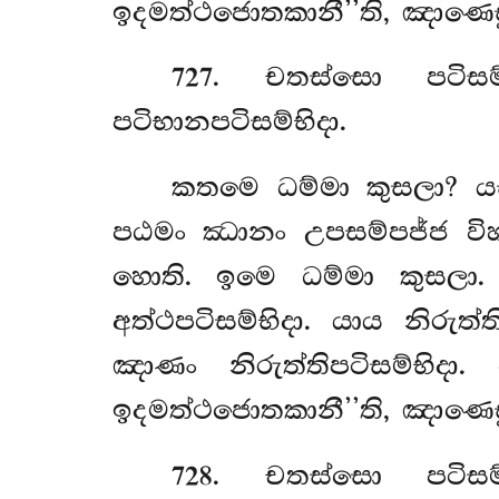
ඉදමත්ථජොතකානී’’ති, ඤාණෙස
727
. චතස්සො පටිසම්භි
පටිභානපටිසම්භිදා.
කතමෙ
ධම්මා කුසලා? ය
පඨමං ඣානං උපසම්පජ්ජ වි
හොති. ඉමෙ ධම්මා කුසලා.
අත්ථපටිසම්භිදා. යාය නිරු
ඤාණං නිරුත්තිපටිසම්භි
ඉදමත්ථජොතකානී’’ති, ඤාණෙස
728
. චතස්සො
පටිස