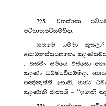
725
. චතස්සො
පටිස
පටිභානපටිසම්භිදා.
කතමෙ ධම්මා කුසලා
සොමනස්සසහගතං ඤාණසම්පයුත
, තස්මිං සමයෙ ඵස්සො හො
ඤාණං ධම්මපටිසම්භිදා. තෙස
පඤ්ඤත්ති හොති, තත්ර ධම්
ඤාණානි ජානාති – ‘‘ඉමානි 