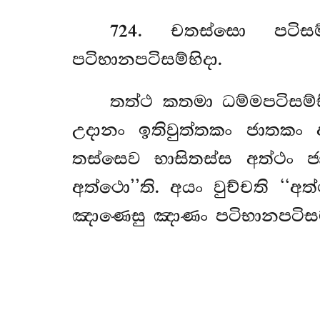
724
. චතස්සො
පටිස
පටිභානපටිසම්භිදා.
තත්ථ කතමා ධම්මපටිසම්භ
උදානං ඉතිවුත්තකං ජාතකං අබ
තස්සෙව භාසිතස්ස අත්ථං ජ
අත්ථො’’ති. අයං වුච්චති ‘‘අත
ඤාණෙසු ඤාණං පටිභානපටිසම්භ