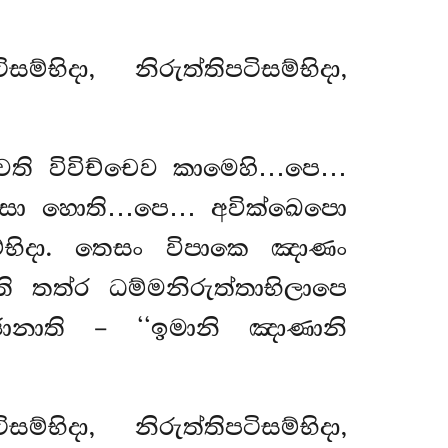
භිදා, නිරුත්තිපටිසම්භිදා,
වෙති විවිච්චෙව කාමෙහි…පෙ…
ස්සො හොති…පෙ… අවික්ඛෙපො
්භිදා. තෙසං විපාකෙ ඤාණං
ි තත්ර ධම්මනිරුත්තාභිලාපෙ
ානාති – ‘‘ඉමානි ඤාණානි
්භිදා, නිරුත්තිපටිසම්භිදා,