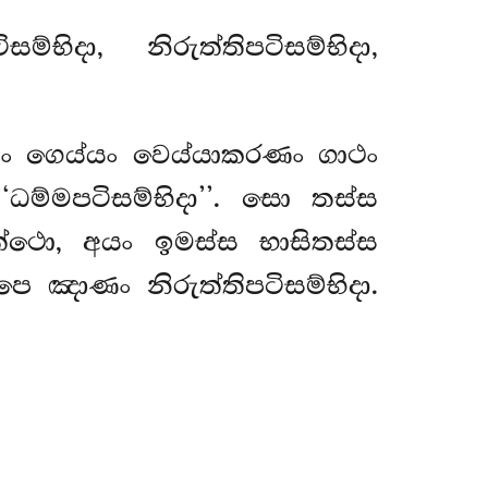
්භිදා, නිරුත්තිපටිසම්භිදා,
්තං ගෙය්යං වෙය්යාකරණං ගාථං
‘ධම්මපටිසම්භිදා’’. සො තස්ස
ත්ථො, අයං ඉමස්ස භාසිතස්ස
ාපෙ ඤාණං නිරුත්තිපටිසම්භිදා.