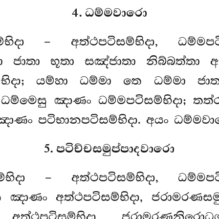
4. ධම්මවාරො
දා – අත්ථපටිසම්භිදා, ධම්මපටිසම්
ා ජාතා භූතා සඤ්ජාතා නිබ්බත්තා අභ
භිදා; යම්හා ධම්මා තෙ ධම්මා ජාත
ු
ධම්මෙසු ඤාණං ධම්මපටිසම්භිදා; තත්
 ඤාණං පටිභානපටිසම්භිදා. අයං ධම්මවා
5. පටිච්චසමුප්පාදවාරො
ම්භිදා – අත්ථපටිසම්භිදා, ධම්මපටිසම
ෙ ඤාණං අත්ථපටිසම්භිදා, ජරාමරණසම
්ථපටිසම්භිදා, ජරාමරණනිරොධ