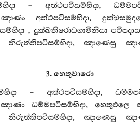
දා – අත්ථපටිසම්භිදා, ධම්මපටිසම්
ෙ ඤාණං අත්ථපටිසම්භිදා, දුක්ඛසමු
සම්භිදා
, දුක්ඛනිරොධගාමිනියා පටිපදා
 නිරුත්තිපටිසම්භිදා, ඤාණෙසු ඤා
3. හෙතුවාරො
දා – අත්ථපටිසම්භිදා, ධම්මපටිසම්
හි ඤාණං ධම්මපටිසම්භිදා, හෙතුඵලෙ 
නිරුත්තිපටිසම්භිදා, ඤාණෙසු ඤා