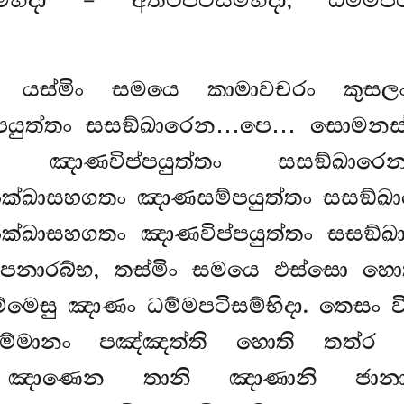
දා – අත්ථපටිසම්භිදා, ධම්මපටිසම්
 යස්මිං සමයෙ කාමාවචරං කුසලං
යුත්තං සසඞ්ඛාරෙන…පෙ… සොමනස්ස
ඤාණවිප්පයුත්තං සසඞ්ඛාරෙ
ක්ඛාසහගතං ඤාණසම්පයුත්තං සසඞ්
ක්ඛාසහගතං ඤාණවිප්පයුත්තං සසඞ්
ා පනාරබ්භ, තස්මිං සමයෙ ඵස්සො හ
්මෙසු ඤාණං ධම්මපටිසම්භිදා. තෙසං ව
ම්මානං පඤ්ඤත්ති හොති තත්ර ධ
න
ඤාණෙන තානි ඤාණානි ජානා