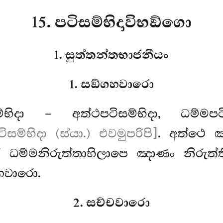
15. පටිසම්භිදාවිභඞ්ගො
1. සුත්තන්තභාජනීයං
1. සඞ්ගහවාරො
ම්භිදා – අත්ථපටිසම්භිදා, ධම්මපටිසම
සම්භිදා (ස්යා.) එවමුපරිපි]
. අත්ථෙ ඤ
ර ධම්මනිරුත්තාභිලාපෙ ඤාණං නිරුත්
ගහවාරො.
2. සච්චවාරො