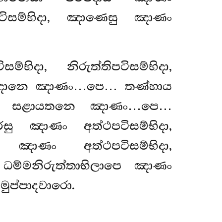
ිපටිසම්භිදා, ඤාණෙසු ඤාණං
්භිදා, නිරුත්තිපටිසම්භිදා,
පාදානෙ ඤාණං…පෙ… තණ්හාය
… සළායතනෙ ඤාණං…පෙ…
ඤාණං අත්ථපටිසම්භිදා,
 ඤාණං අත්ථපටිසම්භිදා,
 ධම්මනිරුත්තාභිලාපෙ ඤාණං
මුප්පාදවාරො.