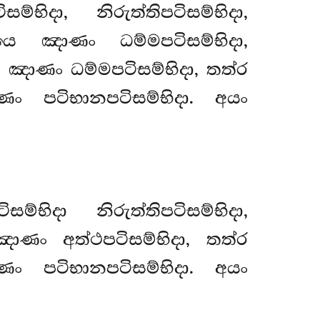
භිදා, නිරුත්තිපටිසම්භිදා,
දයෙ ඤාණං ධම්මපටිසම්භිදා,
ය ඤාණං ධම්මපටිසම්භිදා, තත්ර
ණං පටිභානපටිසම්භිදා. අයං
භිදා නිරුත්තිපටිසම්භිදා,
ඤාණං අත්ථපටිසම්භිදා, තත්ර
ණං පටිභානපටිසම්භිදා. අයං