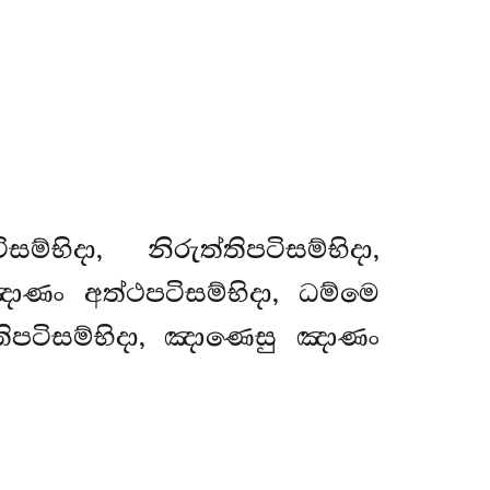
්භිදා, නිරුත්තිපටිසම්භිදා,
ාණං අත්ථපටිසම්භිදා, ධම්මෙ
තිපටිසම්භිදා, ඤාණෙසු ඤාණං