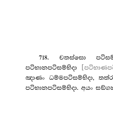
718
. චතස්සො
පටිස
පටිභානපටිසම්භිදා
[පටිභාණපටි
ඤාණං ධම්මපටිසම්භිදා, තත්
පටිභානපටිසම්භිදා. අයං සඞ්