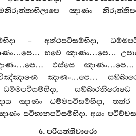
්මනිරුත්තාභිලාපෙ ඤාණං නිරුත්ත
ම්භිදා – අත්ථපටිසම්භිදා, ධම්මපටිසම
ියා ඤාණං…පෙ… භවෙ ඤාණං…පෙ… උ
ාණං…පෙ… ඵස්සෙ ඤාණං…පෙ
ඤ්ඤාණෙ ඤාණං…පෙ… සඞ්ඛාරෙසු 
්මපටිසම්භිදා, සඞ්ඛාරනිරොධෙ
පදාය ඤාණං ධම්මපටිසම්භිදා, තත්ර
 ඤාණං පටිභානපටිසම්භිදා. අයං පටිච්චස
6. පරියත්තිවාරො