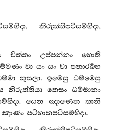
්භිදා, නිරුත්තිපටිසම්භිදා,
 චිත්තං උප්පන්නං හොති
්මණං වා යං යං වා පනාරබ්භ
මා කුසලා. ඉමෙසු ධම්මෙසු
ය නිරුත්තියා තෙසං ධම්මානං
ිසම්භිදා. යෙන ඤාණෙන තානි
ඤාණං පටිභානපටිසම්භිදා.