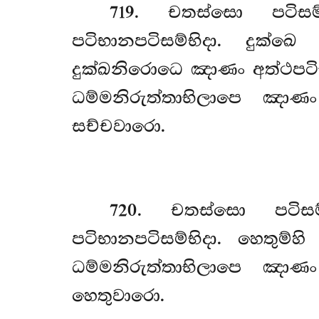
719
. චතස්සො පටිසම්භි
පටිභානපටිසම්භිදා. දුක්ඛ
දුක්ඛනිරොධෙ ඤාණං අත්ථපටි
ධම්මනිරුත්තාභිලාපෙ ඤාණං
සච්චවාරො.
720
. චතස්සො පටිසම්භි
පටිභානපටිසම්භිදා. හෙතුම්
ධම්මනිරුත්තාභිලාපෙ
ඤාණං 
හෙතුවාරො.