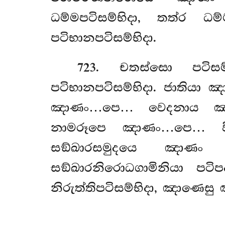
ධම්මපටිසම්භිදා, තත්ර ධම
පටිභානපටිසම්භිදා.
723
. චතස්සො
පටිස
පටිභානපටිසම්භිදා. ජාත
ඤාණං…පෙ… වෙදනාය ඤ
නාමරූපෙ ඤාණං…පෙ… වි
සඞ්ඛාරසමුදයෙ ඤාණං ධම
සඞ්ඛාරනිරොධගාමිනියා පටි
නිරුත්තිපටිසම්භිදා, ඤාණෙසු