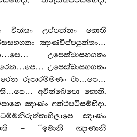
භිදා, නිරුත්තිපටිසම්භිදා,
 චිත්තං උප්පන්නං හොති
සහගතං ඤාණවිප්පයුත්තං…
න…පෙ… උපෙක්ඛාසහගතං
ඛාරෙන…පෙ… උපෙක්ඛාසහගතං
ඛාරෙන රූපාරම්මණං වා…පෙ…
ොති…පෙ… අවික්ඛෙපො හොති.
ිපාකෙ ඤාණං අත්ථපටිසම්භිදා.
ම්මනිරුත්තාභිලාපෙ ඤාණං
ති – ‘‘ඉමානි ඤාණානි