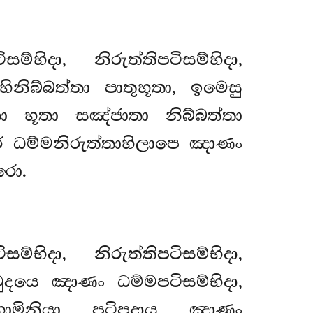
භිදා, නිරුත්තිපටිසම්භිදා,
ිනිබ්බත්තා පාතුභූතා, ඉමෙසු
ා භූතා සඤ්ජාතා නිබ්බත්තා
ර ධම්මනිරුත්තාභිලාපෙ ඤාණං
රො.
්භිදා, නිරුත්තිපටිසම්භිදා,
ුදයෙ ඤාණං ධම්මපටිසම්භිදා,
ගාමිනියා පටිපදාය ඤාණං