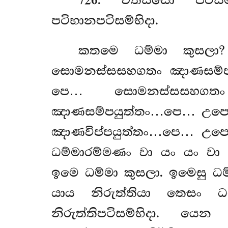
726
. චතස්සො පටිසම්භි
පටිභානපටිසම්භිදා.
කතමෙ ධම්මා කුසලා?
සොමනස්සසහගතං ඤාණසම්ප
පෙ… සොමනස්සසහගතං 
ඤාණසම්පයුත්තං…පෙ… උපෙ
ඤාණවිප්පයුත්තං…පෙ… උපෙ
ධම්මාරම්මණං වා යං යං ව
ඉමෙ ධම්මා කුසලා. ඉමෙසු ධම
යාය නිරුත්තියා තෙසං ධ
නිරුත්තිපටිසම්භිදා. යෙ