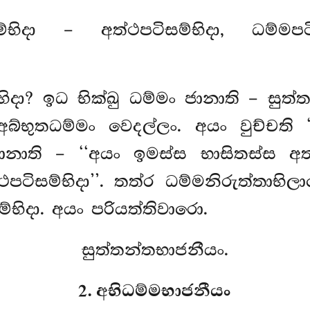
ම්භිදා – අත්ථපටිසම්භිදා, ධම්මපටිසම
ිදා? ඉධ භික්ඛු ධම්මං ජානාති – සුත
්භුතධම්මං වෙදල්ලං. අයං වුච්චති ‘
ානාති – ‘‘අයං ඉමස්ස භාසිතස්ස අ
්ථපටිසම්භිදා’’. තත්ර ධම්මනිරුත්තාභිල
ිදා. අයං පරියත්තිවාරො.
සුත්තන්තභාජනීයං.
2. අභිධම්මභාජනීයං