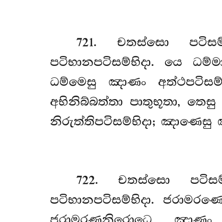
721
. චතස්සො පටිසම්භි
පටිභානපටිසම්භිදා. යෙ ධම්ම
ධම්මෙසු ඤාණං අත්ථපටිසම්
අභිනිබ්බත්තා පාතුභූතා, තෙස
නිරුත්තිපටිසම්භිදා; ඤාණෙසු
722
. චතස්සො
පටිස
පටිභානපටිසම්භිදා. ජරාමරණ
ජරාමරණනිරොධෙ ඤාණං අත