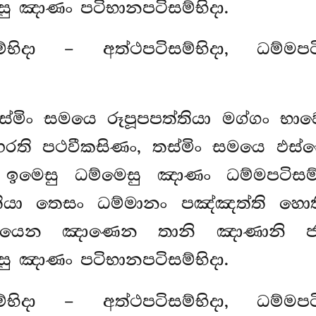
ු ඤාණං පටිභානපටිසම්භිදා.
දා – අත්ථපටිසම්භිදා, ධම්මපටිසම්
ස්මිං සමයෙ රූපූපපත්තියා මග්ගං භා
හරති පථවීකසිණං, තස්මිං සමයෙ ඵ
 ඉමෙසු ධම්මෙසු ඤාණං ධම්මපටිසම
ත්තියා තෙසං ධම්මානං පඤ්ඤත්ති හොත
දා. යෙන ඤාණෙන තානි ඤාණානි ජ
ු ඤාණං පටිභානපටිසම්භිදා.
ම්භිදා – අත්ථපටිසම්භිදා, ධම්මපටිසම