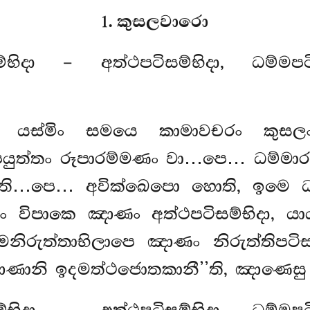
1. කුසලවාරො
ම්භිදා – අත්ථපටිසම්භිදා, ධම්මපටිසම
? යස්මිං
සමයෙ කාමාවචරං කුසලං
්තං රූපාරම්මණං වා…පෙ… ධම්මාරම
ති…පෙ… අවික්ඛෙපො හොති, ඉමෙ ධම්
ං විපාකෙ ඤාණං අත්ථපටිසම්භිදා, යා
මනිරුත්තාභිලාපෙ ඤාණං නිරුත්තිපට
ඤාණානි ඉදමත්ථජොතකානී’’ති, ඤාණෙසු 