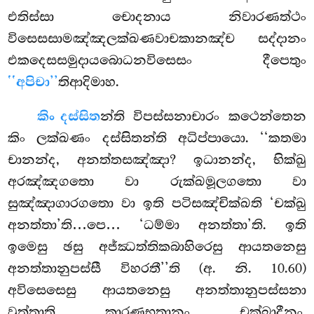
එතිස්සා චොදනාය නිවාරණත්ථං
විසෙසසාමඤ්ඤලක්ඛණවාචකානඤ්ච සද්දානං
එකදෙසසමුදායබොධනවිසෙසං දීපෙතුං
‘‘අපිචා’’
තිආදිමාහ.
කිං දස්සිත
න්ති විපස්සනාචාරං කථෙන්තෙන
කිං ලක්ඛණං දස්සිතන්ති අධිප්පායො. ‘‘කතමා
චානන්ද, අනත්තසඤ්ඤා? ඉධානන්ද, භික්ඛු
අරඤ්ඤගතො වා රුක්ඛමූලගතො වා
සුඤ්ඤාගාරගතො වා ඉති පටිසඤ්චික්ඛති ‘චක්ඛු
අනත්තා’ති…පෙ… ‘ධම්මා අනත්තා’ති. ඉති
ඉමෙසු ඡසු අජ්ඣත්තිකබාහිරෙසු ආයතනෙසු
අනත්තානුපස්සී විහරතී’’ති (අ. නි. 10.60)
අවිසෙසෙසු ආයතනෙසු අනත්තානුපස්සනා
වුත්තාති කාරණභූතානං චක්ඛාදීනං,