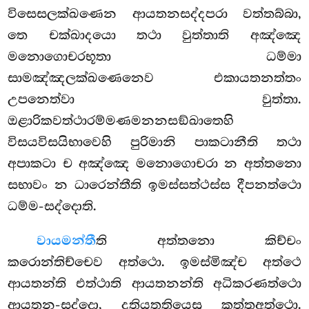
විසෙසලක්ඛණෙන ආයතනසද්දපරා වත්තබ්බා,
තෙ චක්ඛාදයො තථා වුත්තාති අඤ්ඤෙ
මනොගොචරභූතා ධම්මා
සාමඤ්ඤලක්ඛණෙනෙව එකායතනත්තං
උපනෙත්වා වුත්තා.
ඔළාරිකවත්ථාරම්මණමනනසඞ්ඛාතෙහි
විසයවිසයිභාවෙහි පුරිමානි පාකටානීති තථා
අපාකටා ච අඤ්ඤෙ මනොගොචරා න අත්තනො
සභාවං න ධාරෙන්තීති ඉමස්සත්ථස්ස දීපනත්ථො
ධම්ම-සද්දොති.
වායමන්තී
ති අත්තනො කිච්චං
කරොන්තිච්චෙව අත්ථො. ඉමස්මිඤ්ච අත්ථෙ
ආයතන්ති එත්ථාති ආයතනන්ති අධිකරණත්ථො
ආයතන-සද්දො, දුතියතතියෙසු කත්තුඅත්ථො.