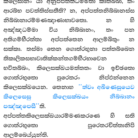
කිලෙසානං යා අනුප්පත්තිධම්මතා කාතබ්බා, තං
ආරබ්භ පවත්තිස්සතීති? න, අප්පත්තනිබ්බානස්ස
නිබ්බානාරම්මණඤාණාභාවතො. න හි
අඤ්ඤධම්මා විය නිබ්බානං, තං පන
අතිගම්භීරත්තා අප්පත්තෙන ආලම්බිතුං න
සක්කා. තස්මා තෙන ගොත්රභුනා පත්තබ්බෙන
තිකාලිකසභාවාතික්කන්තගම්භීරභාවෙන
භවිතබ්බං, කිලෙසක්ඛයමත්තතං වා ඉච්ඡතො
ගොත්රභුතො පුරෙතරං නිප්ඵන්නෙන
කිලෙසක්ඛයෙන. තෙනාහ
‘‘ත්වං අඛීණෙසුයෙව
කිලෙසෙසු කිලෙසක්ඛයං නිබ්බානං
පඤ්ඤපෙසී’’
ති.
අප්පත්තකිලෙසක්ඛයාරම්මණකරණෙ හි සති
ගොත්රභුතො පුරෙතරචිත්තානිපි
ආලම්බෙය්යුන්ති.