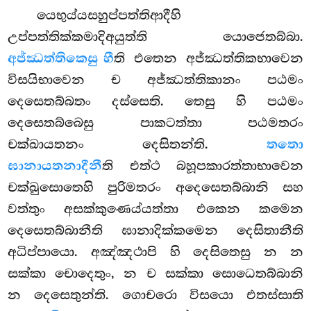
යෙභුය්යසහුප්පත්තිආදීහි
උප්පත්තික්කමාදිඅයුත්ති යොජෙතබ්බා.
අජ්ඣත්තිකෙසු හී
ති එතෙන අජ්ඣත්තිකභාවෙන
විසයිභාවෙන ච අජ්ඣත්තිකානං පඨමං
දෙසෙතබ්බතං දස්සෙති. තෙසු හි පඨමං
දෙසෙතබ්බෙසු පාකටත්තා පඨමතරං
චක්ඛායතනං දෙසිතන්ති.
තතො
ඝානායතනාදීනී
ති එත්ථ බහූපකාරත්තාභාවෙන
චක්ඛුසොතෙහි පුරිමතරං අදෙසෙතබ්බානි සහ
වත්තුං අසක්කුණෙය්යත්තා එකෙන කමෙන
දෙසෙතබ්බානීති ඝානාදික්කමෙන දෙසිතානීති
අධිප්පායො. අඤ්ඤථාපි හි දෙසිතෙසු න න
සක්කා චොදෙතුං, න ච සක්කා සොධෙතබ්බානි
න දෙසෙතුන්ති. ගොචරො විසයො එතස්සාති