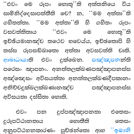
‘‘එවං මෙ රූපං හොතූ’’ති අත්තනියෙ විය
සාමිනිද්දෙසාපත්තීති චෙ? න, ‘‘මම අත්තා’’ති
ගහිතත්තා. ‘‘මම අත්තා’’ති හි ගහිතං රූපං
වසවත්තිතාය ‘‘එවං මෙ හොතූ’’ති
ඉච්ඡියමානඤ්ච තථෙව භවෙය්ය, ඉච්ඡතොපි හි
තස්ස රූපසඞ්ඛාතො අත්තා අවසවත්ති චාති.
ආබාධායා
ති එවං දුක්ඛෙන.
පඤ්ඤාපන
න්ති
පරෙසං ඤාපනං. අනත්තලක්ඛණපඤ්ඤාපනස්ස
අඤ්ඤෙසං අවිසයත්තා අනත්තලක්ඛණදීපකානං
අනිච්චදුක්ඛලක්ඛණානඤ්ච පඤ්ඤාපනස්ස
අවිසයතා දස්සිතා හොති.
එවං
පන දුප්පඤ්ඤාපනතා එතෙසං
දුරූපට්ඨානතාය හොතීති තෙසං
අනුපට්ඨහනකාරණං පුච්ඡන්තො ආහ
‘‘ඉමානි