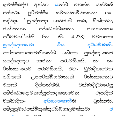
ඉමස්මිඤ්ච අත්ථෙ
ය
න්ති එතස්ස යස්මාති
අත්ථො. පුරිමස්මිං සම්භවනවිසෙසනං යං-
සද්දො. ‘‘සුඤ්ඤො
ගාමොති ඛො, භික්ඛවෙ,
ඡන්නෙතං අජ්ඣත්තිකානං ආයතනානං
අධිවචන’’න්ති (සං. නි. 4.238) වචනතො
සුඤ්ඤගාමො විය දට්ඨබ්බානි
.
අන්නපානසමොහිතන්ති
ගහිතෙ සුඤ්ඤගාමෙ
යඤ්ඤදෙව භාජනං පරාමසීයති, තං තං
රිත්තකංයෙව පරාමසීයති, එවං ධුවාදිභාවෙන
ගහිතානි උපපරික්ඛියමානානි රිත්තකානෙව
එතානි දිස්සන්තීති. චක්ඛාදිද්වාරෙසු
අභිජ්ඣාදොමනස්සුප්පාදකභාවෙන රූපාදීනි
චක්ඛාදීනං
අභිඝාතකානී
ති වුත්තානි.
අහිසුසුමාරපක්ඛිකුක්කුරසිඞ්ගාලමක්කටා
ඡ