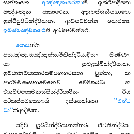
සන්තානෙ.
අඤ්ඤාකාරෙනා
ති ඉත්ථිආදිතො
අඤ්ඤෙන ආකාරෙන. අනුවත්තනීයභාවො
ඉත්ථිපුරිසින්ද්රියානං ආධිපච්චන්ති යොජනා.
ඉමස්මිඤ්චත්ථෙ
ති ආධිපච්චත්ථෙ.
තෙස
න්ති
අනඤ්ඤාතඤ්ඤස්සාමීතින්ද්රියාදීනං තිණ්ණං.
යා සුඛදුක්ඛින්ද්රියානං
ඉට්ඨානිට්ඨාකාරසම්භොගරසතා වුත්තා, සා
ආරම්මණසභාවෙනෙව වෙදිතබ්බා, න
එකච්චසොමනස්සින්ද්රියාදීනං විය
පරිකප්පවසෙනාති දස්සෙන්තො
‘‘එත්ථ
චා’’
තිආදිමාහ.
යදිපි පුරිසින්ද්රියානන්තරං ජීවිතින්ද්රියං