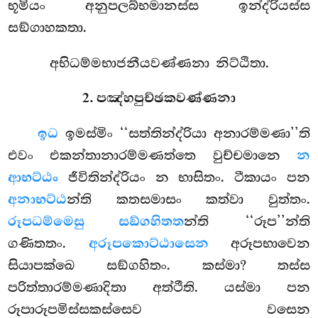
භූමියං අනුපලබ්භමානස්ස ඉන්ද්රියස්ස
සඞ්ගාහකතා.
අභිධම්මභාජනීයවණ්ණනා නිට්ඨිතා.
2. පඤ්හපුච්ඡකවණ්ණනා
ඉධ
ඉමස්මිං ‘‘සත්තින්ද්රියා අනාරම්මණා’’ති
එවං එකන්තානාරම්මණත්තෙ වුච්චමානෙ
න
ආභට්ඨං
ජීවිතින්ද්රියං න භාසිතං. ටීකායං පන
අනාභට්ඨ
න්ති කතසමාසං කත්වා වුත්තං.
රූපධම්මෙසු සඞ්ගහිතත
න්ති ‘‘රූප’’න්ති
ගණිතතං.
අරූපකොට්ඨාසෙන
අරූපභාවෙන
සියාපක්ඛෙ සඞ්ගහිතං. කස්මා? තස්ස
පරිත්තාරම්මණාදිතා අත්ථීති. යස්මා පන
රූපාරූපමිස්සකස්සෙව වසෙන