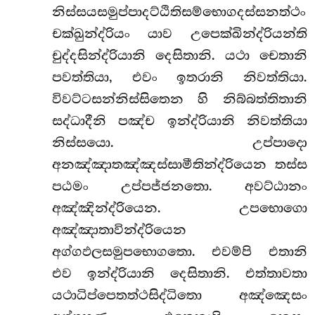
නිස්සයසමුප්පාදට්ඨිතිසම්භොගදස්සනත්ථං
චක්ඛුන්ද්රියං යාව උපෙක්ඛින්ද්රියන්ති
චුද්දසින්ද්රියානි දෙසිතානි. යථා චෙතානි
පවත්තියා, එවං ඉතරානි නිවත්තියා.
විවට්ටසන්නිස්සිතෙන හි නිබ්බත්තිතානි
සද්ධාදීනි පඤ්ච ඉන්ද්රියානි නිවත්තියා
නිස්සයො. උප්පාදො
අනඤ්ඤාතඤ්ඤස්සාමීතින්ද්රියෙන තස්ස
පඨමං උප්පජ්ජනතො. අවට්ඨානං
අඤ්ඤින්ද්රියෙන. උපභොගො
අඤ්ඤාතාවින්ද්රියෙන
අග්ගඵලසමුපභොගතො. එවම්පි එතානි
එව ඉන්ද්රියානි දෙසිතානි. එත්තාවතා
යථාධිප්පෙතත්ථසිද්ධිතො අඤ්ඤෙසං