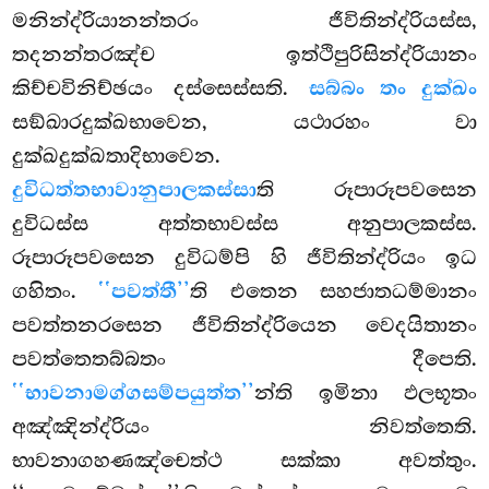
මනින්ද්රියානන්තරං ජීවිතින්ද්රියස්ස,
තදනන්තරඤ්ච ඉත්ථිපුරිසින්ද්රියානං
කිච්චවිනිච්ඡයං දස්සෙස්සති.
සබ්බං තං දුක්ඛං
සඞ්ඛාරදුක්ඛභාවෙන, යථාරහං වා
දුක්ඛදුක්ඛතාදිභාවෙන.
දුවිධත්තභාවානුපාලකස්සා
ති රූපාරූපවසෙන
දුවිධස්ස අත්තභාවස්ස අනුපාලකස්ස.
රූපාරූපවසෙන දුවිධම්පි හි ජීවිතින්ද්රියං ඉධ
ගහිතං.
‘‘පවත්තී’’
ති එතෙන සහජාතධම්මානං
පවත්තනරසෙන ජීවිතින්ද්රියෙන වෙදයිතානං
පවත්තෙතබ්බතං දීපෙති.
‘‘භාවනාමග්ගසම්පයුත්ත’’
න්ති ඉමිනා ඵලභූතං
අඤ්ඤින්ද්රියං නිවත්තෙති.
භාවනාගහණඤ්චෙත්ථ සක්කා අවත්තුං.