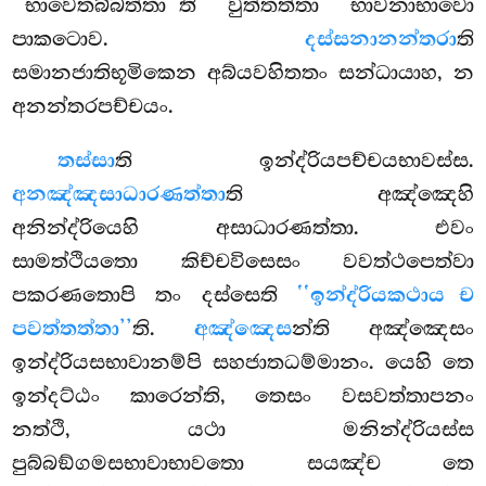
‘‘භාවෙතබ්බත්තා’’ති වුත්තත්තා භාවනාභාවො
පාකටොව.
දස්සනානන්තරා
ති
සමානජාතිභූමිකෙන අබ්යවහිතතං සන්ධායාහ, න
අනන්තරපච්චයං.
තස්සා
ති ඉන්ද්රියපච්චයභාවස්ස.
අනඤ්ඤසාධාරණත්තා
ති අඤ්ඤෙහි
අනින්ද්රියෙහි අසාධාරණත්තා. එවං
සාමත්ථියතො කිච්චවිසෙසං වවත්ථපෙත්වා
පකරණතොපි තං දස්සෙති
‘‘ඉන්ද්රියකථාය ච
පවත්තත්තා’’
ති.
අඤ්ඤෙස
න්ති අඤ්ඤෙසං
ඉන්ද්රියසභාවානම්පි සහජාතධම්මානං. යෙහි
තෙ
ඉන්දට්ඨං කාරෙන්ති, තෙසං වසවත්තාපනං
නත්ථි, යථා මනින්ද්රියස්ස
පුබ්බඞ්ගමසභාවාභාවතො සයඤ්ච තෙ