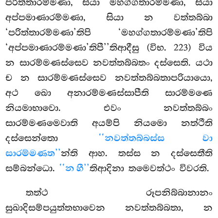
පරිත්තාරම්මණා, සියා මහග්ගතාරම්මණා, සියා
අප්පමාණාරම්මණා, සියා න වත්තබ්බා
‘පරිත්තාරම්මණා’තිපි ‘මහග්ගතාරම්මණා’තිපි
‘අප්පමාණාරම්මණා’තිපී’’තිආදීසු (විභ. 223) විය
න සාරම්මණස්සෙව නවත්තබ්බතං දස්සෙති. යථා
ච න සාරම්මණස්සෙව නවත්තබ්බතාපරියායො,
අථ ඛො අනාරම්මණස්සාපීති සාරම්මණෙ
නියමාභාවො. එවං නවත්තබ්බං
සාරම්මණමෙවාති අයම්පි නියමො නත්ථීති
දස්සෙන්තො
‘‘නවත්තබ්බස්ස වා
සාරම්මණත’’
න්ති ආහ. තස්ස න දස්සෙතීති
සම්බන්ධො.
‘‘න හී’’
තිආදිනා තමෙවත්ථං විවරති.
තත්ථ රූපනිබ්බානානං
සුඛාදිසම්පයුත්තභාවෙන නවත්තබ්බතා, න