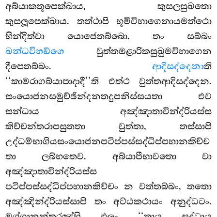
අබ්යාකතූපෙක්ඛාය, කුසලසුඛතො
කුසලූපෙක්ඛාය. තත්ථාපි භූමිවිභාගෙනායමත්ථො
භින්දිත්වා යොජෙතබ්බො. තං සබ්බං
ඛන්ධවිභඞ්ගෙ
වුත්තඔළාරිකසුඛුමවිභාගෙන
දීපෙතබ්බං.
ආදිසද්දෙනා
ති
‘‘කාමරාගබ්යාපාදාදී’’ති එත්ථ වුත්තආදිසද්දෙන.
සංයොජනසමුච්ඡින්දනතදුපනිස්සයතා එව
සන්ධාය අඤ්ඤාතාවින්ද්රියස්ස
කිච්චන්තරාපසුතතා වුත්තා, තස්සාපි
උද්ධම්භාගියසංයොජනපටිප්පස්සද්ධිප්පහානකිච්ච
තා ලබ්භතෙව. අබ්යාපීභාවතො වා
අඤ්ඤාතාවින්ද්රියස්ස
පටිප්පස්සද්ධිප්පහානකිච්චං න වත්තබ්බං, තතො
අඤ්ඤින්ද්රියස්සාපි තං අට්ඨකථායං අනුද්ධටං.
මග්ගානන්තරඤ්හි ඵලං ‘‘තාය සද්ධාය