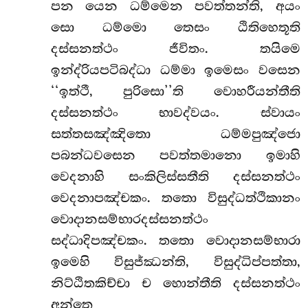
පන යෙන ධම්මෙන පවත්තන්ති, අයං
සො ධම්මො තෙසං ඨිතිහෙතූති
දස්සනත්ථං ජීවිතං. තයිමෙ
ඉන්ද්රියපටිබද්ධා ධම්මා ඉමෙසං වසෙන
‘‘ඉත්ථී, පුරිසො’’ති වොහරීයන්තීති
දස්සනත්ථං භාවද්වයං. ස්වායං
සත්තසඤ්ඤිතො ධම්මපුඤ්ජො
පබන්ධවසෙන පවත්තමානො ඉමාහි
වෙදනාහි සංකිලිස්සතීති දස්සනත්ථං
වෙදනාපඤ්චකං. තතො විසුද්ධත්ථිකානං
වොදානසම්භාරදස්සනත්ථං
සද්ධාදිපඤ්චකං. තතො වොදානසම්භාරා
ඉමෙහි විසුජ්ඣන්ති, විසුද්ධිප්පත්තා,
නිට්ඨිතකිච්චා ච හොන්තීති දස්සනත්ථං
අන්තෙ