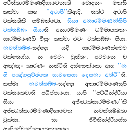
පරිත්තාරම්මණාදිභාවෙනාති චොදනං මනසි
කත්වා ආහ
‘‘අථාපී’’
තිආදි. තත්ථ අථාපි
වත්තතීති සම්බන්ධො.
සියා අනාරම්මණන්තිපි
වත්තබ්බං සියා
ති අනාරම්මණං ධම්මායතනං
සාරම්මණෙහි විසුං කත්වා එවං වත්තබ්බං සියා.
නවත්තබ්බ
-සද්දො යදි සාරම්මණෙස්වෙව
වත්තෙය්ය, න චෙවං වුත්තං, අවචනෙ ච
අඤ්ඤං කාරණං නත්ථීති දස්සෙන්තො ආහ
‘‘න
හි පඤ්හපුච්ඡකෙ සාවසෙසා දෙසනා අත්ථී’’
ති.
තස්මා
නවත්තබ්බ
-සද්දො අනාරම්මණෙසුපි
වත්තතෙවාති අධිප්පායො. යාපි ‘‘අට්ඨින්ද්රියා
සියා අජ්ඣත්තාරම්මණා’’ති
අජ්ඣත්තාරම්මණාදිභාවෙන නවත්තබ්බතා
වුත්තා, සා ජීවිතින්ද්රියස්ස
ආකිඤ්චඤ්ඤායතනකාලෙ