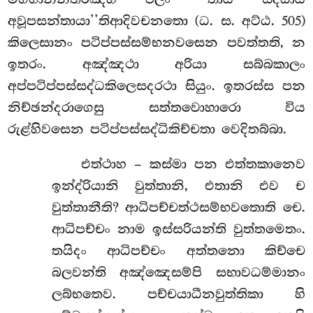
අවූපසන්තායා’’තිආදිවචනතො (ධ. ස. අට්ඨ. 505)
කිලෙසානං පටිප්පස්සම්භනවසෙන පවත්තති, න
ඉතරං. අඤ්ඤථා අරියා සබ්බකාලං
අප්පටිප්පස්සද්ධකිලෙසදරථා සියුං. ඉතරස්ස පන
නිච්ඡන්දරාගෙසු සත්තවොහාරො විය
රුළ්හිවසෙන පටිප්පස්සද්ධිකිච්චතා වෙදිතබ්බා.
එත්ථාහ – කස්මා පන එත්තකානෙව
ඉන්ද්රියානි වුත්තානි, එතානි එව ච
වුත්තානීති? ආධිපච්චත්ථසම්භවතොති චෙ.
ආධිපච්චං නාම ඉස්සරියන්ති වුත්තමෙතං.
තයිදං ආධිපච්චං අත්තනො කිච්චෙ
බලවන්ති අඤ්ඤෙසම්පි සභාවධම්මානං
ලබ්භතෙව. පච්චයාධීනවුත්තිකා
හි