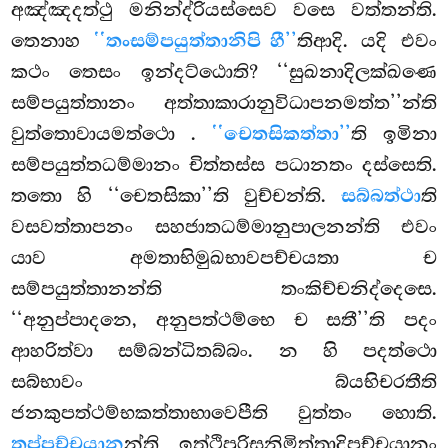
අඤ්ඤදත්ථු මනින්ද්රියස්සෙව වසෙ වත්තන්ති.
තෙනාහ
‘‘තංසම්පයුත්තානිපි හී’’
තිආදි. යදි එවං
කථං තෙසං ඉන්දට්ඨොති? ‘‘සුඛනාදිලක්ඛණෙ
සම්පයුත්තානං අත්තාකාරානුවිධාපනමත්ත’’න්ති
වුත්තොවායමත්ථො
.
‘‘චෙතසිකත්තා’’
ති ඉමිනා
සම්පයුත්තධම්මානං චිත්තස්ස පධානතං දස්සෙති.
තතො හි ‘‘චෙතසිකා’’ති වුච්චන්ති.
සබ්බත්ථා
ති
වසවත්තාපනං සහජාතධම්මානුපාලනන්ති එවං
යාව අමතාභිමුඛභාවපච්චයතා ච
සම්පයුත්තානන්ති තංකිච්චනිද්දෙසෙ.
‘‘අනුප්පාදනෙ, අනුපත්ථම්භෙ ච සතී’’ති පදං
ආහරිත්වා සම්බන්ධිතබ්බං. න හි පදත්ථො
සබ්භාවං බ්යභිචරතීති
ජනකුපත්ථම්භකත්තාභාවෙපීති වුත්තං හොති.
තප්පච්චයාන
න්ති ඉත්ථිපුරිසනිමිත්තාදිපච්චයානං