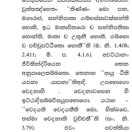
වුත්තඤ්හෙතං ‘‘තිණ්ණං ඛො පන,
මහාරාජ, සන්නිපාතා ගබ්භස්සාවක්කන්ති
හොති, ඉධ මාතාපිතරො ච සන්නිපතිතා
හොන්ති, මාතා ච උතුනී හොති, ගබ්භො
ච පච්චුපට්ඨිතො හොතී’’ති (ම. නි. 1.408;
2.411; මි. ප. 4.1.6). අවට්ඨානං
ජීවිතින්ද්රියෙන තෙන
අනුපාලෙතබ්බතො. තෙනාහ ‘‘ආයු ඨිති
යපනා යාපනා’’තිආදි. උපභොගො
වෙදනාහි
. වෙදනාවසෙන හි
ඉට්ඨාදිසබ්බවිසයුපභොගො. යථාහ –
‘‘වෙදයති වෙදයතීති ඛො, භික්ඛවෙ,
තස්මා වෙදනාති වුච්චතී’’ති (සං. නි.
3.79). එවං පවත්තියා