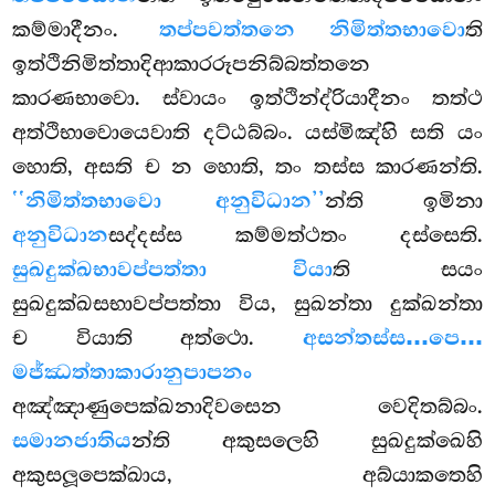
කම්මාදීනං.
තප්පවත්තනෙ නිමිත්තභාවො
ති
ඉත්ථිනිමිත්තාදිආකාරරූපනිබ්බත්තනෙ
කාරණභාවො. ස්වායං ඉත්ථින්ද්රියාදීනං තත්ථ
අත්ථිභාවොයෙවාති දට්ඨබ්බං. යස්මිඤ්හි සති යං
හොති, අසති ච න හොති, තං තස්ස කාරණන්ති.
‘‘නිමිත්තභාවො අනුවිධාන’’
න්ති ඉමිනා
අනුවිධාන
සද්දස්ස කම්මත්ථතං දස්සෙති.
සුඛදුක්ඛභාවප්පත්තා වියා
ති සයං
සුඛදුක්ඛසභාවප්පත්තා විය, සුඛන්තා දුක්ඛන්තා
ච වියාති අත්ථො.
අසන්තස්ස…පෙ…
මජ්ඣත්තාකාරානුපාපනං
අඤ්ඤාණුපෙක්ඛනාදිවසෙන වෙදිතබ්බං.
සමානජාතිය
න්ති අකුසලෙහි සුඛදුක්ඛෙහි
අකුසලූපෙක්ඛාය, අබ්යාකතෙහි