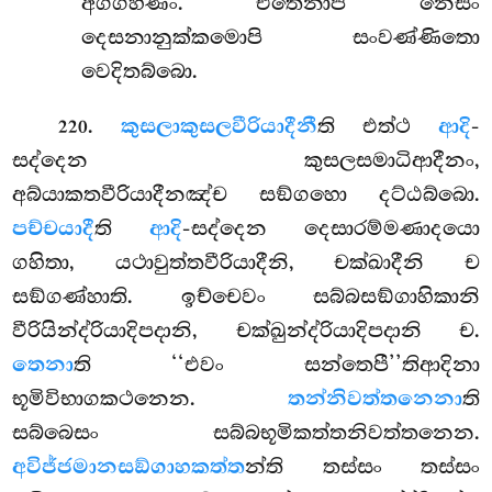
අග්ගහණං. එතෙනාපි නෙසං
දෙසනානුක්කමොපි සංවණ්ණිතො
වෙදිතබ්බො.
.
කුසලාකුසලවීරියාදීනී
ති එත්ථ
ආදි
-
220
සද්දෙන කුසලසමාධිආදීනං,
අබ්යාකතවීරියාදීනඤ්ච සඞ්ගහො දට්ඨබ්බො.
පච්චයාදී
ති
ආදි
-සද්දෙන දෙසාරම්මණාදයො
ගහිතා, යථාවුත්තවීරියාදීනි, චක්ඛාදීනි ච
සඞ්ගණ්හාති. ඉච්චෙවං සබ්බසඞ්ගාහිකානි
වීරියින්ද්රියාදිපදානි, චක්ඛුන්ද්රියාදිපදානි ච.
තෙනා
ති ‘‘එවං සන්තෙපී’’තිආදිනා
භූමිවිභාගකථනෙන.
තන්නිවත්තනෙනා
ති
සබ්බෙසං සබ්බභූමිකත්තනිවත්තනෙන.
අවිජ්ජමානසඞ්ගාහකත්ත
න්ති තස්සං තස්සං