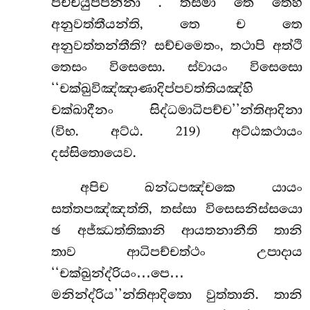
පච්චයුප්පන්නා
. තස්මා තෙ තෙහි
අනුවත්තීයන්ති, තෙ ච තෙ
අනුවත්තන්තීති? සච්චමෙතං, තථාපි අත්ථි
තෙසං විසෙසො. ස්වායං විසෙසො
‘‘චක්ඛුවිඤ්ඤාණාදිප්පවත්තියඤ්හි
චක්ඛාදීනං සිද්ධමාධිපච්ච’’න්තිආදිනා
(විභ. අට්ඨ. 219) අට්ඨකථායං
දස්සිතොයෙව.
අපිච ඛන්ධපඤ්චකෙ යායං
සත්තපඤ්ඤත්ති, තස්සා විසෙසනිස්සයො
ඡ අජ්ඣත්තිකානි ආයතනානීති තානි
තාව ආධිපච්චත්ථං උපාදාය
‘‘චක්ඛුන්ද්රියං…පෙ…
මනින්ද්රිය’’න්තිආදිතො වුත්තානි. තානි