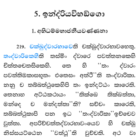
5. ඉන්ද්රියවිභඞ්ගො
1. අභිධම්මභාජනීයවණ්ණනා
.
චක්ඛුද්වාරභාවෙ
ති
චක්ඛුද්වාරභාවහෙතු.
219
තංද්වාරිකෙහී
ති තස්මිං ද්වාරෙ පවත්තනකෙහි
චිත්තචෙතසිකෙහි. තෙ හි ‘‘තං ද්වාරං
පවත්තිඔකාසභූතං එතෙසං අත්ථී’’ති තංද්වාරිකා.
නනු ච තබ්බත්ථුකෙහිපි තං ඉන්දට්ඨං කාරෙති.
තෙනාහ අට්ඨකථායං ‘‘තික්ඛෙ තික්ඛත්තා,
මන්දෙ ච මන්දත්තා’’ති? සච්චං කාරෙති,
තබ්බත්ථුකාපි පන ඉධ ‘‘තංද්වාරිකා’’ඉච්චෙව
වුත්තා. අපරිච්චත්තද්වාරභාවංයෙව හි චක්ඛු
නිස්සයට්ඨෙන ‘‘වත්ථූ’’ති වුච්චති. අථ වා