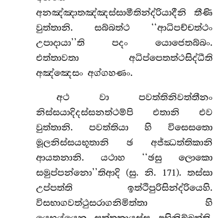
අනඤ්ඤාතඤ්ඤස්සාමීතින්ද්රියාදීනි තීණි
වුත්තානි. සබ්බත්ථ ‘‘ආධිපච්චත්ථං
උපාදායා’’ති පදං යොජෙතබ්බං.
එත්තාවතා අධිප්පෙතත්ථසිද්ධීති
අඤ්ඤෙසං අග්ගහණං.
අථ වා පවත්තිනිවත්තීනං
නිස්සයාදිදස්සනත්ථම්පි එතානි එව
වුත්තානි. පවත්තියා හි විසෙසතො
මූලනිස්සයභූතානි ඡ අජ්ඣත්තිකානි
ආයතනානි. යථාහ ‘‘ඡසු ලොකො
සමුප්පන්නො’’තිආදි (සු. නි. 171). තස්සා
උප්පත්ති ඉත්ථිපුරිසින්ද්රියෙහි.
විසභාගවත්ථුසරාගනිමිත්තා හි
යෙභුය්යෙන සත්තකායස්ස අභිනිබ්බත්ති.