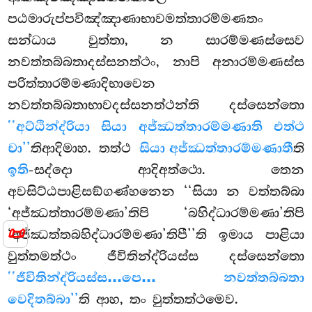
පඨමාරුප්පවිඤ්ඤාණාභාවමත්තාරම්මණතං
සන්ධාය වුත්තා, න සාරම්මණස්සෙව
නවත්තබ්බතාදස්සනත්ථං, නාපි අනාරම්මණස්ස
පරිත්තාරම්මණාදිභාවෙන
නවත්තබ්බතාභාවදස්සනත්ථන්ති දස්සෙන්තො
‘‘අට්ඨින්ද්රියා සියා අජ්ඣත්තාරම්මණාති එත්ථ
චා’’
තිආදිමාහ. තත්ථ
සියා අජ්ඣත්තාරම්මණාතී
ති
ඉති
-සද්දො ආදිඅත්ථො. තෙන
අවසිට්ඨපාළිසඞ්ගණ්හනෙන ‘‘සියා න වත්තබ්බා
‘අජ්ඣත්තාරම්මණා’තිපි ‘බහිද්ධාරම්මණා’තිපි
📜
‘අජ්ඣත්තබහිද්ධාරම්මණා’තිපී’’ති ඉමාය පාළියා
වුත්තමත්ථං ජීවිතින්ද්රියස්ස දස්සෙන්තො
‘‘ජීවිතින්ද්රියස්ස…පෙ… නවත්තබ්බතා
වෙදිතබ්බා’’
ති ආහ, තං වුත්තත්ථමෙව.