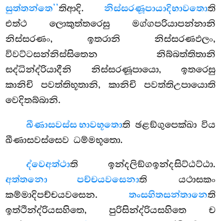
සුත්තන්තෙ’’
තිආදි.
නිස්සරණූපායාදිභාවතො
ති
එත්ථ ලොකුත්තරෙසු මග්ගපරියාපන්නානි
නිස්සරණං, ඉතරානි නිස්සරණඵලං,
විවට්ටසන්නිස්සිතෙන නිබ්බත්තිතානි
සද්ධින්ද්රියාදීනි නිස්සරණූපායො, ඉතරෙසු
කානිචි පවත්තිභූතානි, කානිචි පවත්තිඋපායොති
වෙදිතබ්බානි.
ඛීණාසවස්ස භාවභූතො
ති ඡළඞ්ගුපෙක්ඛා විය
ඛීණාසවස්සෙව ධම්මභූතො.
ද්වෙ
අත්ථා
ති ඉන්දලිඞ්ගඉන්දසිට්ඨට්ඨා.
අත්තනො පච්චයවසෙනා
ති යථාසකං
කම්මාදිපච්චයවසෙන.
තංසහිතසන්තානෙ
ති
ඉත්ථින්ද්රියසහිතෙ, පුරිසින්ද්රියසහිතෙ ච