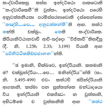
තංද්වාරිකෙසු තස්ස ඉන්දට්ඨො පාකටොති
‘‘තංද්වාරිකෙහී’’ති වුත්තං. ඉන්දට්ඨො පරෙහි
අනුවත්තනීයතා පරමිස්සරභාවොති දස්සෙන්තො
‘‘තඤ්හි…පෙ… අනුවත්තන්තී’’
ති ආහ. තත්ථ
ත
න්ති චක්ඛුං.
තෙ
ති තංද්වාරිකෙ.
කිරියානිට්ඨානවාචී ආවී-සද්දො ‘‘විජිතාවී’’තිආදීසු
(දී. නි. 1.258; 2.33; 3.199) වියාති ආහ
‘‘පරිනිට්ඨිතකිච්චජානන’’
න්ති.
‘‘ඡ ඉමානි, භික්ඛවෙ, ඉන්ද්රියානි. කතමානි
ඡ? චක්ඛුන්ද්රියං…පෙ… මනින්ද්රිය’’න්ති (සං.
නි. 5.495-499) එවං කත්ථචි ඡපින්ද්රියානි
ආගතානි, කස්මා පන සුත්තන්තෙ ඛන්ධාදයො
විය ඉන්ද්රියානි එකජ්ඣං න වුත්තානි,
අභිධම්මෙ ච වුත්තානීති ආහ
‘‘තත්ථ