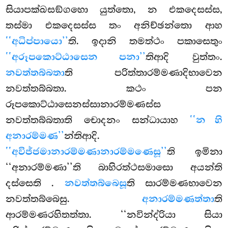
සියාපක්ඛසඞ්ගහො යුත්තො, න එකදෙසස්ස,
තස්මා එකදෙසස්ස තං අනිච්ඡන්තො ආහ
‘‘අධිප්පායො’’
ති. ඉදානි තමත්ථං පකාසෙතුං
‘‘අරූපකොට්ඨාසෙන පනා’’
තිආදි වුත්තං.
නවත්තබ්බතා
ති පරිත්තාරම්මණාදිභාවෙන
නවත්තබ්බතා. කථං පන
රූපකොට්ඨාසෙනස්සානාරම්මණස්ස
නවත්තබ්බතාති චොදනං සන්ධායාහ
‘‘න හි
අනාරම්මණ’’
න්තිආදි.
‘‘අවිජ්ජමානාරම්මණානාරම්මණෙසූ’’
ති ඉමිනා
‘‘අනාරම්මණා’’ති බාහිරත්ථසමාසො අයන්ති
දස්සෙති
.
නවත්තබ්බෙසූ
ති සාරම්මණභාවෙන
නවත්තබ්බෙසු.
අනාරම්මණත්තා
ති
ආරම්මණරහිතත්තා. ‘‘නවින්ද්රියා සියා