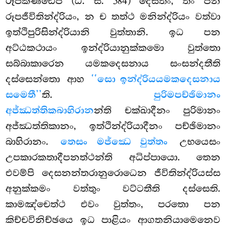
රූපකණ්ඩෙපි (ධ. ස. 584) දෙසිතං, තං පන
රූපජීවිතින්ද්රියං, න ච තත්ථ මනින්ද්රියං වත්වා
ඉත්ථිපුරිසින්ද්රියානි වුත්තානි. ඉධ පන
අට්ඨකථායං ඉන්ද්රියානුක්කමො වුත්තො
සබ්බාකාරෙන යමකදෙසනාය සංසන්දතීති
දස්සෙන්තො ආහ
‘‘සො ඉන්ද්රියයමකදෙසනාය
සමෙතී’’
ති.
පුරිමපච්ඡිමානං
අජ්ඣත්තිකබාහිරාන
න්ති චක්ඛාදීනං පුරිමානං
අජ්ඣත්තිකානං, ඉත්ථින්ද්රියාදීනං පච්ඡිමානං
බාහිරානං.
තෙසං මජ්ඣෙ වුත්තං
උභයෙසං
උපකාරකතාදීපනත්ථන්ති අධිප්පායො. තෙන
එවම්පි දෙසනන්තරානුරොධෙන ජීවිතින්ද්රියස්ස
අනුක්කමං වත්තුං වට්ටතීති දස්සෙති.
කාමඤ්චෙත්ථ එවං වුත්තං, පරතො පන
කිච්චවිනිච්ඡයෙ ඉධ පාළියං ආගතනියාමෙනෙව