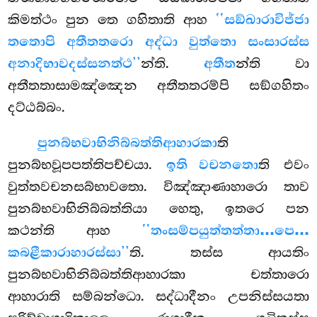
කිමත්ථං පුන තෙ ගහිතාති ආහ
‘‘සඞ්ඛාරාවිජ්ජා
තතොපි අතීතතරො අද්ධා වුත්තො සංසාරස්ස
අනාදිභාවදස්සනත්ථ’’
න්ති.
අතීත
න්ති වා
අතීතතාසාමඤ්ඤෙන අතීතතරම්පි සඞ්ගහිතං
දට්ඨබ්බං.
පුනබ්භවාභිනිබ්බත්තිආහාරකා
ති
පුනබ්භවූපපත්තිපච්චයා.
ඉති වචනතො
ති එවං
වුත්තවචනසබ්භාවතො. විඤ්ඤාණාහාරො තාව
පුනබ්භවාභිනිබ්බත්තියා හෙතු, ඉතරෙ පන
කථන්ති ආහ
‘‘තංසම්පයුත්තත්තා…පෙ…
කබළීකාරාහාරස්සා’’
ති. තස්ස ආයතිං
පුනබ්භවාභිනිබ්බත්තිආහාරකා චත්තාරො
ආහාරාති සම්බන්ධො. සද්ධාදීනං උපනිස්සයතා