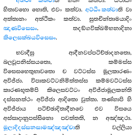
අත්ථං කත්වා
ති හිතං කත්වා. යථායං
හිතාවහො හොති, එවං කත්වා.
අට්ඨිං කත්වා
ති වා
අත්තානං අත්ථිකං කත්වා. සුතචින්තාමයාදිං
ඤාණවිසෙසං
. තදඞ්ගවික්ඛම්භනාදිනා
කිලෙසක්ඛයවිසෙසං
.
භවාදීසු ආදීනවප්පටිච්ඡාදනතො,
බලවූපනිස්සයතො, කම්මස්ස
විසෙසහෙතුභාවතො ච වට්ටස්ස මූලකාරණං
අවිජ්ජා. විපාකවට්ටනිමිත්තස්ස කම්මවට්ටස්ස
කාරණභූතම්පි කිලෙසවට්ටං අවිජ්ජාමූලකන්ති
දස්සනත්ථං අවිජ්ජා ආදිතො වුත්තා. තණ්හාපි හි
අවිජ්ජාය පටිච්ඡාදිතාදීනවෙ එව විසයෙ
අස්සාදානුපස්සිනො පවත්තති, න අඤ්ඤථා.
මූලාදිදස්සනසාමඤ්ඤඤ්චා
ති
වල්ලියා