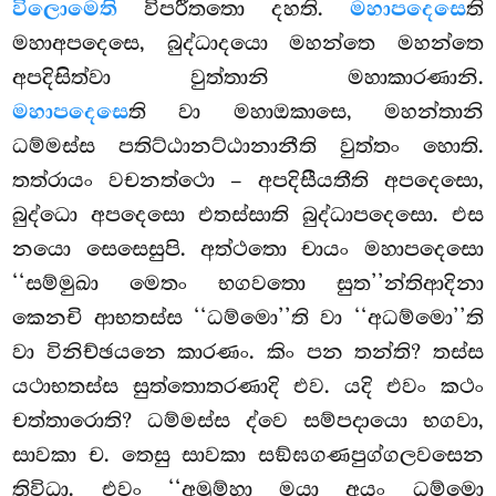
විලොමෙති
විපරීතතො දහති.
මහාපදෙසෙ
ති
මහාඅපදෙසෙ, බුද්ධාදයො මහන්තෙ මහන්තෙ
අපදිසිත්වා වුත්තානි මහාකාරණානි.
මහාපදෙසෙ
ති වා මහාඔකාසෙ, මහන්තානි
ධම්මස්ස පතිට්ඨානට්ඨානානීති වුත්තං හොති.
තත්රායං වචනත්ථො – අපදිසීයතීති අපදෙසො,
බුද්ධො අපදෙසො එතස්සාති බුද්ධාපදෙසො. එස
නයො සෙසෙසුපි. අත්ථතො චායං මහාපදෙසො
‘‘සම්මුඛා මෙතං භගවතො සුත’’න්තිආදිනා
කෙනචි ආභතස්ස ‘‘ධම්මො’’ති වා ‘‘අධම්මො’’ති
වා විනිච්ඡයනෙ කාරණං. කිං පන තන්ති? තස්ස
යථාභතස්ස සුත්තොතරණාදි එව. යදි එවං කථං
චත්තාරොති? ධම්මස්ස ද්වෙ සම්පදායො භගවා,
සාවකා ච. තෙසු සාවකා සඞ්ඝගණපුග්ගලවසෙන
තිවිධා. එවං ‘‘අමුම්හා මයා අයං ධම්මො