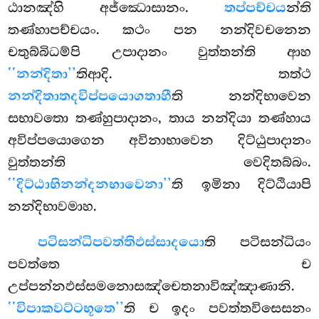
ඨානඤ්හි අජ්ඣොසානං.
තප්පච්චය
න්ති
තණ්හාපච්චයං. කථං පන නන්දිවචනෙන
චතුබ්බිධම්පි උපාදානං වුත්තන්ති ආහ
‘‘නන්දිතා’’
තිආදි. තත්ථ
නන්දිතාතදවිප්පයොගතාහී
ති නන්දිභාවෙන
සභාවතො තණ්හුපාදානං, තාය නන්දියා තණ්හාය
අවිප්පයොගෙන අවිනාභාවෙන දිට්ඨුපාදානං
වුත්තන්ති වෙදිතබ්බං.
‘‘දිට්ඨාභිනන්දනභාවෙනා’’
ති ඉමිනා දිට්ඨියාපි
නන්දිභාවමාහ.
පටිසන්ධිපවත්තිඵස්සාදයො
ති පටිසන්ධියං
පවත්තෙ ච
උප්පන්නඵස්සමනොසඤ්චෙතනාවිඤ්ඤාණානි.
‘‘විපාකවට්ටභූතෙ’’
ති ච ඉදං පවත්තවිසෙසනං