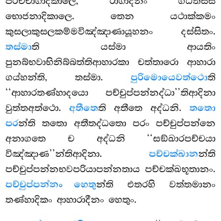
පරිච්චාගාදිකාලෙ, රාගාදීනං ගධිතස්ස
භොජනාදිකාලෙ. තෙන යථාක්කමං
කුසලාකුසලකම්මවිඤ්ඤාණායූහනං දස්සිතං.
තස්මා
ති යස්මා ආයතිං
පුනබ්භවාභිනිබ්බත්තිආහාරකා චත්තාරො ආහාරා
ගය්හන්ති, තස්මා.
පුරිමොයෙවත්ථො
ති
‘‘ආහාරතණ්හාදයො පච්චුප්පන්නද්ධා’’තිආදිනා
වුත්තඅත්ථො.
අතීතෙ
ති අතීතෙ අද්ධනි.
තතො
පර
න්ති තතො අතීතද්ධතො පරං පච්චුප්පන්නෙ
අනාගතෙ ච අද්ධනි ‘‘සඞ්ඛාරපච්චයා
විඤ්ඤාණ’’න්තිආදිනා.
පච්චක්ඛාන
න්ති
පච්චුප්පන්නභවපරියාපන්නතාය පච්චක්ඛභූතානං.
පච්චුප්පන්නං හෙතු
න්ති එතරහි වත්තමානං
තණ්හාදිකං ආහාරාදීනං හෙතුං.