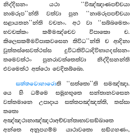
නිද්දිසනං යථා ‘‘විඤ්ඤාණපච්චයා
නාමරූප’’න්ති වත්වා පුන ‘‘නාමරූපපච්චයා
සළායතන’’න්ති වචනං. අථ වා ‘‘සබ්බමෙතං
භවචක්කං කම්මඤ්චෙව විපාකො ච.
කිලෙසකම්මවිපාකවසෙන තිවිධ’’න්ති ච ආදිනා
වුත්තස්සෙවත්ථස්ස දුවිධතිවිධාදිවිභාගදස්සනං
තමෙවත්ථං පුනරාවත්තෙත්වා නිද්දිසනන්ති
එවමෙත්ථ අත්ථො වෙදිතබ්බො.
සත්තවොහාරො
ති ‘‘සත්තො’’ති සමඤ්ඤා.
යෙ හි ධම්මෙ සමූහභූතෙ සන්තානවසෙන
වත්තමානෙ උපාදාය සත්තපඤ්ඤත්ති, තස්සා
තතො
අඤ්ඤථානාඤ්ඤථාඅච්චන්තාභාවසඞ්ඛාතෙ
අන්තෙ අනුපගම්ම යාථාවතො සඞ්ගහණං,