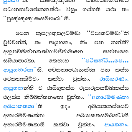
වුත්තා’’
ති. සාමඤ්ඤතො සඞ්ගය්හමානම්පි
පධානභාවජොතනත්ථං විසුං ගය්හති යථා තං
‘‘පුඤ්ඤඤාණසම්භාරා’’ති.
යෙන කුසලාකුසලධම්මා ‘‘විපාකධම්මා’’ති
වුච්චන්ති, තං ආයූහනං, කිං පන තන්ති?
අනුපච්ඡින්නතණ්හාවිජ්ජාමානෙ සන්තානෙ
සබ්යාපාරතා. තෙනාහ
‘‘පටිසන්ධි…පෙ…
ආයූහනරසා’’
ති. චෙතනාපධානත්තා පන තස්ස
චෙතනාකිච්චං කත්වා වුත්තං.
රාසිකරණං,
ආයූහන
න්ති ච රාසිභූතස්ස රූපාරූපසඞ්ඛාතස්ස
ඵලස්ස නිබ්බත්තනතො වුත්තං.
‘‘අනාරම්මණතා
අබ්යාකතතා’’
ති ඉදං අබ්යාකතස්සෙව
අනාරම්මණත්තා අබ්යාකතසම්බන්ධිනී
අනාරම්මණතාති කත්වා වුත්තං.
ආයතනං,