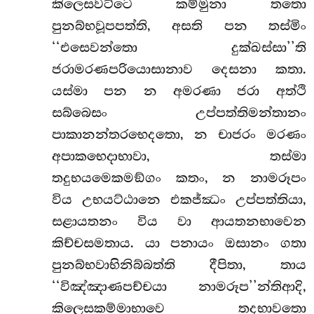
කිලෙසවට්ටෙ කම්මුනා තතො
පුනබ්භවූපපත්ති, අසති පන තස්මිං
‘‘එසෙවන්තො දුක්ඛස්සා’’ති
ජරාමරණපරියොසානාව දෙසනා කතා.
යස්මා පන න අමරණා ජරා අත්ථි
සබ්බෙසං උප්පත්තිමන්තානං
පාකානන්තරභෙදතො, න චාජරං මරණං
අපාකභෙදාභාවා, තස්මා
තදුභයමෙකමඞ්ගං කතං, න නාමරූපං
විය උභයට්ඨානෙ එකජ්ඣං උප්පත්තියා,
සළායතනං විය වා ආයතනභාවෙන
කිච්චසමතාය. යා පනායං ඔසානං ගතා
පුනබ්භවාභිනිබ්බත්ති දීපිතා, තාය
‘‘විඤ්ඤාණපච්චයා නාමරූප’’න්තිආදි,
කිලෙසකම්මාභාවෙ තදභාවතො