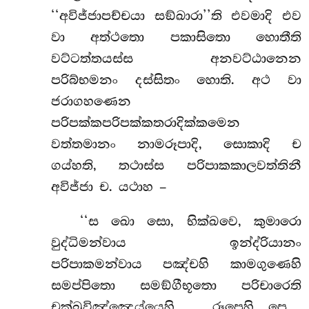
‘‘අවිජ්ජාපච්චයා සඞ්ඛාරා’’ති එවමාදි එව
වා අත්ථතො පකාසිතො හොතීති
වට්ටත්තයස්ස අනවට්ඨානෙන
පරිබ්භමනං දස්සිතං හොති. අථ වා
ජරාගහණෙන
පරිපක්කපරිපක්කතරාදික්කමෙන
වත්තමානං නාමරූපාදි, සොකාදි ච
ගය්හති, තථාස්ස පරිපාකකාලවත්තිනී
අවිජ්ජා ච. යථාහ –
‘‘ස
ඛො සො, භික්ඛවෙ, කුමාරො
වුද්ධිමන්වාය ඉන්ද්රියානං
පරිපාකමන්වාය පඤ්චහි කාමගුණෙහි
සමප්පිතො සමඞ්ගීභූතො පරිචාරෙති
චක්ඛුවිඤ්ඤෙය්යෙහි රූපෙහි…පෙ…