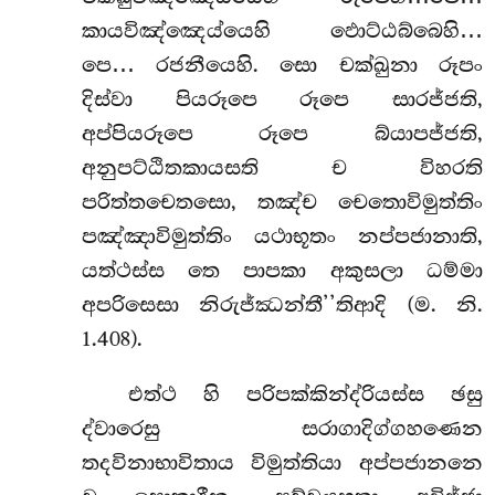
කායවිඤ්ඤෙය්යෙහි ඵොට්ඨබ්බෙහි…
පෙ… රජනීයෙහි. සො චක්ඛුනා රූපං
දිස්වා පියරූපෙ රූපෙ සාරජ්ජති,
අප්පියරූපෙ රූපෙ බ්යාපජ්ජති,
අනුපට්ඨිතකායසති ච විහරති
පරිත්තචෙතසො, තඤ්ච චෙතොවිමුත්තිං
පඤ්ඤාවිමුත්තිං යථාභූතං නප්පජානාති,
යත්ථස්ස තෙ පාපකා අකුසලා ධම්මා
අපරිසෙසා නිරුජ්ඣන්තී’’තිආදි (ම. නි.
1.408).
එත්ථ හි පරිපක්කින්ද්රියස්ස ඡසු
ද්වාරෙසු සරාගාදිග්ගහණෙන
තදවිනාභාවිතාය විමුත්තියා අප්පජානනෙ