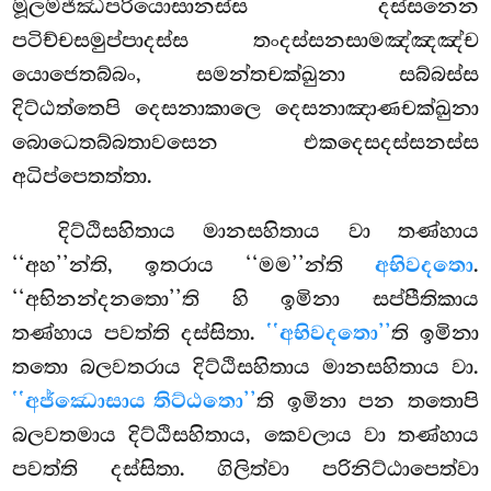
මූලමජ්ඣපරියොසානස්ස දස්සනෙන
පටිච්චසමුප්පාදස්ස තංදස්සනසාමඤ්ඤඤ්ච
යොජෙතබ්බං, සමන්තචක්ඛුනා සබ්බස්ස
දිට්ඨත්තෙපි
දෙසනාකාලෙ දෙසනාඤාණචක්ඛුනා
බොධෙතබ්බතාවසෙන එකදෙසදස්සනස්ස
අධිප්පෙතත්තා.
දිට්ඨිසහිතාය මානසහිතාය වා තණ්හාය
‘‘අහ’’න්ති, ඉතරාය ‘‘මම’’න්ති
අභිවදතො
.
‘‘අභිනන්දනතො’’ති හි ඉමිනා සප්පීතිකාය
තණ්හාය පවත්ති දස්සිතා.
‘‘අභිවදතො’’
ති ඉමිනා
තතො බලවතරාය දිට්ඨිසහිතාය මානසහිතාය වා.
‘‘අජ්ඣොසාය තිට්ඨතො’’
ති ඉමිනා පන තතොපි
බලවතමාය දිට්ඨිසහිතාය, කෙවලාය වා තණ්හාය
පවත්ති දස්සිතා. ගිලිත්වා පරිනිට්ඨාපෙත්වා