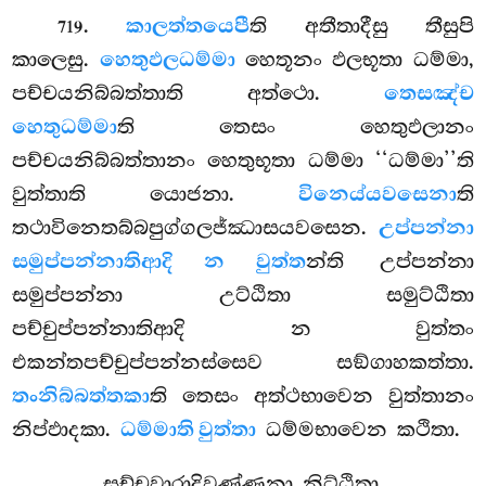
.
කාලත්තයෙපී
ති අතීතාදීසු තීසුපි
719
කාලෙසු.
හෙතුඵලධම්මා
හෙතූනං ඵලභූතා ධම්මා,
පච්චයනිබ්බත්තාති අත්ථො.
තෙසඤ්ච
හෙතුධම්මා
ති තෙසං හෙතුඵලානං
පච්චයනිබ්බත්තානං හෙතුභූතා ධම්මා ‘‘ධම්මා’’ති
වුත්තාති යොජනා.
විනෙය්යවසෙනා
ති
තථාවිනෙතබ්බපුග්ගලජ්ඣාසයවසෙන.
උප්පන්නා
සමුප්පන්නාතිආදි න වුත්ත
න්ති උප්පන්නා
සමුප්පන්නා උට්ඨිතා සමුට්ඨිතා
පච්චුප්පන්නාතිආදි න වුත්තං
එකන්තපච්චුප්පන්නස්සෙව සඞ්ගාහකත්තා.
තංනිබ්බත්තකා
ති තෙසං අත්ථභාවෙන වුත්තානං
නිප්ඵාදකා.
ධම්මාති වුත්තා
ධම්මභාවෙන කථිතා.
සච්චවාරාදිවණ්ණනා නිට්ඨිතා.