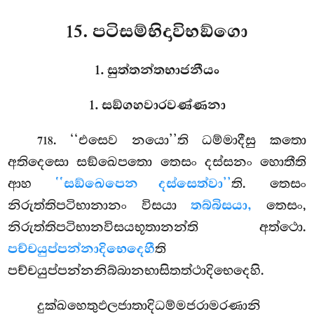
15. පටිසම්භිදාවිභඞ්ගො
1. සුත්තන්තභාජනීයං
1. සඞ්ගහවාරවණ්ණනා
. ‘‘එසෙව
නයො’’ති ධම්මාදීසු කතො
718
අතිදෙසො සඞ්ඛෙපතො තෙසං දස්සනං හොතීති
ආහ
‘‘සඞ්ඛෙපෙන දස්සෙත්වා’’
ති. තෙසං
නිරුත්තිපටිභානානං විසයා
තබ්බිසයා,
තෙසං,
නිරුත්තිපටිභානවිසයභූතානන්ති අත්ථො.
පච්චයුප්පන්නාදිභෙදෙහී
ති
පච්චයුප්පන්නනිබ්බානභාසිතත්ථාදිභෙදෙහි.
දුක්ඛහෙතුඵලජාතාදිධම්මජරාමරණානි