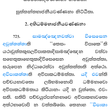
සුත්තන්තභාජනීයවණ්ණනා නිට්ඨිතා.
2. අභිධම්මභාජනීයවණ්ණනා
.
සාමඤ්ඤෙන
වත්වා විසෙසෙන
725
අවුත්තත්තා
ති ‘‘තෙසං විපාකෙ’’ති
යථාවුත්තකුසලවිපාකතාදිසාමඤ්ඤෙන වත්වා
සහෙතුකාහෙතුකාදිවිසෙසෙන අවුත්තත්තා,
සරූපෙන නිද්ධාරෙත්වා අවුත්තත්තාති අත්ථො.
අවිපාකත්තා
ති අවිපාකධම්මත්තා.
යදි එව
න්ති
පච්චයභාවතො ලබ්භමානොපි ධම්මභාවො
අවිපාකධම්මතාය කිරියානං යදි න වුත්තො, එවං
සති. සතිපි පච්චයුප්පන්නභාවෙ අවිපාකභාවතො
අත්ථභාවොපි න වත්තබ්බො. තෙනාහ
‘‘විපාකා