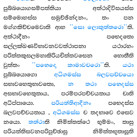
පුබ්බයොගසම්පත්තියා අත්ථාදිවිසයස්ස
සම්මොහස්ස සමුච්ඡින්දනං, තං පන
මග්ගකිච්චමෙවාති ආහ
‘‘සො ලොකුත්තරො’’
ති.
අත්ථාදීනං පභෙදතො
සල්ලක්ඛණවිභාවනවවත්ථාපනා යථාරහං
පරිත්තකුසලමහාකිරියචිත්තවසෙන හොතීති
වුත්තං
‘‘පභෙදො කාමාවචරො’’
ති.
යථා
පුබ්බයොගො
අධිගමස්ස බලවපච්චයො
සභාවහෙතුභාවතො,
න තථා පභෙදස්ස
අසභාවහෙතුතාය, පරම්පරපච්චයතාය චාති
අධිප්පායො.
පරියත්තිආදීනං
පභෙදස්ස
බලවපච්චයතාය
,
අධිගමස්ස
ච තදභාවෙ එසෙව
නයො.
තත්ථා
ති නිමිත්තත්ථෙ භුම්මං, තාසු
පරියත්තිසවනපරිපුච්ඡාසු නිමිත්තභූතාසූති