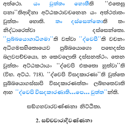
අත්ථො.
යං වුත්තං හොතී
ති ‘‘එතෙසු
පනා’’තිආදිනා අට්ඨකථාවචනෙන යං අත්ථජාතං
වුත්තං
හොති.
තං දස්සෙන්තො
ති තං
නිද්ධාරෙත්වා දස්සෙන්තො.
‘‘පුබ්බයොගාධිගමා’’
ති වත්වා
‘‘ද්වෙපී’’
ති වචනං
අධිගමසහිතොයෙව පුබ්බයොගො පභෙදස්ස
බලවපච්චයො, න කෙවලොති දස්සනත්ථං. තෙන
වුත්තං අට්ඨකථායං ‘‘ද්වෙපි එකතො හුත්වා’’ති
(විභ. අට්ඨ. 718). ‘‘ද්වෙපි විසදකාරණා’’ති වුත්තෙ
පුබ්බයොගස්සාපි විසදකාරණත්තං ලබ්භතෙවාති
ආහ
‘‘ද්වෙපි විසදකාරණාති…පෙ… වුත්ත’’
න්ති.
සඞ්ගහවාරවණ්ණනා නිට්ඨිතා.
2. සච්චවාරාදිවණ්ණනා