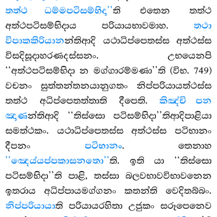
තත්ථ ධම්මපටිසම්භිදා’’
ති එතෙන තත්ථ
අත්ථපටිසම්භිදාය පරියායභාවමාහ.
තථා
විපාකකිරියාන
න්තිආදි යථාධිප්පෙතස්ස අත්ථස්ස
විසදිසූදාහරණදස්සනං. උභයෙනපි
‘‘අත්ථපටිසම්භිදා න මග්ගාරම්මණා’’ති (විභ. 749)
වචනං සුත්තන්තනයානුගතං නිප්පරියායත්ථස්ස
තත්ථ අධිප්පෙතත්තාති දීපෙති.
කිඤ්චි පන
ඤාණ
න්තිආදි ‘‘තිස්සො පටිසම්භිදා’’තිආදිපාළියා
සමත්ථකං. යථාධිප්පෙතස්ස අත්ථස්ස පටිභානං
දීපනං
පටිභානං
. තෙනාහ
‘‘ඤෙය්යප්පකාසනතො’’
ති. ඉති යා ‘‘තිස්සො
පටිසම්භිදා’’ති පාළි, තස්සා බලවභාවවිභාවනෙන
ඉතරාය අධිප්පායමග්ගනං කතන්ති වෙදිතබ්බං.
නිප්පරියායා
ති පරියායරහිතා උජුකං සරූපෙනෙව