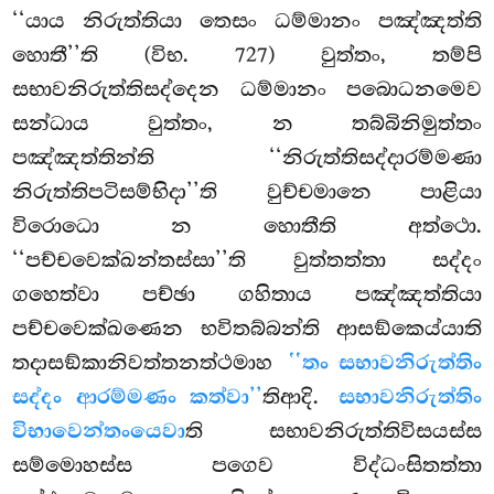
‘‘යාය නිරුත්තියා තෙසං ධම්මානං පඤ්ඤත්ති
හොතී’’ති (විභ. 727) වුත්තං, තම්පි
සභාවනිරුත්තිසද්දෙන ධම්මානං පබොධනමෙව
සන්ධාය වුත්තං, න තබ්බිනිමුත්තං
පඤ්ඤත්තින්ති ‘‘නිරුත්තිසද්දාරම්මණා
නිරුත්තිපටිසම්භිදා’’ති වුච්චමානෙ පාළියා
විරොධො න හොතීති අත්ථො.
‘‘පච්චවෙක්ඛන්තස්සා’’ති වුත්තත්තා සද්දං
ගහෙත්වා පච්ඡා ගහිතාය පඤ්ඤත්තියා
පච්චවෙක්ඛණෙන භවිතබ්බන්ති ආසඞ්කෙය්යාති
තදාසඞ්කානිවත්තනත්ථමාහ
‘‘තං සභාවනිරුත්තිං
සද්දං ආරම්මණං කත්වා’’
තිආදි.
සභාවනිරුත්තිං
විභාවෙන්තංයෙවා
ති සභාවනිරුත්තිවිසයස්ස
සම්මොහස්ස පගෙව විද්ධංසිතත්තා