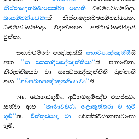
නිප්ඵාදෙතබ්බාපෙක්ඛා හොති
ධම්මපටිසම්භිදා.
තංසම්බන්ධෙනා
ති නිප්ඵාදෙතබ්බසම්බන්ධෙන.
ධම්මපටිසම්භිදං වදන්තෙන අත්ථපටිසම්භිදාපි
වුත්තා.
සභාවධම්මෙ පඤ්ඤත්ති
සභාවපඤ්ඤත්තී
ති
ආහ
‘‘න සත්තාදිපඤ්ඤත්තියා’’
ති. සභාවෙන,
නිරුත්තියෙව වා සභාවපඤ්ඤත්තීති වුත්තාති
ආහ
‘‘අවිපරීතපඤ්ඤත්තියා වා’’
ති.
. වොහාරභූමිං, අධිගමභූමිඤ්ච එකජ්ඣං
746
කත්වා ආහ
‘‘කාමාවචරා, ලොකුත්තරා ච භූමි
භූමී’’
ති.
චිත්තුප්පාදා වා
පවත්තිට්ඨානභාවතො
භූමි.