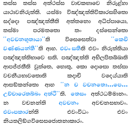
තස්ස තස්ස අත්ථස්ස වාචකභාවෙ නිරුළ්හා
යාථාවනිරුත්ති. යස්මා විඤ්ඤත්තිවිකාරසහිතො
සද්දො පඤ්ඤත්තීති අත්තනො අධිප්පායො,
තස්මා පරමතතො තං දස්සෙන්තො
‘‘අවචනභූතායා’’
ති විසෙසෙත්වා
‘‘කෙචි
වණ්ණයන්තී’’
ති ආහ.
එවං සතී
ති
එවං නිරුත්තියා
පඤ්ඤත්තිභාවෙ සති. පඤ්ඤත්ති අභිලපිතබ්බාති
ආපජ්ජතීති වුත්තෙ, හොතු, කො දොසො තස්සා
වචනීයභාවතොති කදාචි වදෙය්යාති
ආසඞ්කන්තො ආහ
‘‘න ච වචනතො…පෙ…
උච්චාරෙතබ්බං අත්ථී’’
ති.
තෙසං
අත්ථධම්මානං.
න වචනන්ති
අවචනං
අවචනසභාවං.
එවංපකාර
න්ති එවංවිධං එවං
නියතලිඞ්ගවිසෙසජොතනාකාරං.