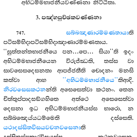
අභිධම්මභාජනීයවණ්ණනා නිට්ඨිතා.
3. පඤ්හපුච්ඡකවණ්ණනා
.
සබ්බඤාණාරම්මණතායා
ති
747
පටිසම්භිදාපටිසම්භිදාඤාණාරම්මණතාය.
‘‘සුත්තන්තභාජනීයෙ පන…පෙ… සියා’’ති ඉදං
අභිධම්මභාජනීයෙන විරුජ්ඣති, තස්ස වා
සාවසෙසදෙසනතා ආපජ්ජතීති චොදනං මනසි
කත්වා ආහ
‘‘අභිධම්මභාජනීයෙ’’
තිආදි.
නිරවසෙසකථන
න්ති අසෙසෙත්වා කථනං. තෙන
චිත්තුප්පාදසඞ්ගහිතෙ අත්ථෙ අසෙසෙත්වා
දෙසනා ඉධ අභිධම්මභාජනීයස්ස භාරො, න
සබ්බඤෙය්යධම්මෙති දස්සෙති.
යථාදස්සිතවිසයවචනවසෙනා
ති