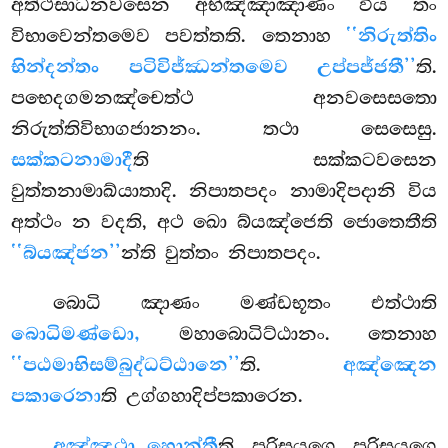
අත්ථසාධනවසෙන අභිඤ්ඤාඤාණං විය තං
විභාවෙන්තමෙව පවත්තති. තෙනාහ
‘‘නිරුත්තිං
භින්දන්තං පටිවිජ්ඣන්තමෙව උප්පජ්ජතී’’
ති.
පභෙදගමනඤ්චෙත්ථ අනවසෙසතො
නිරුත්තිවිභාගජානනං. තථා සෙසෙසු.
සක්කටනාමාදී
ති සක්කටවසෙන
වුත්තනාමාඛ්යාතාදි. නිපාතපදං
නාමාදිපදානි විය
අත්ථං න වදති, අථ ඛො බ්යඤ්ජෙති ජොතෙතීති
‘‘බ්යඤ්ජන’’
න්ති වුත්තං නිපාතපදං.
බොධි
ඤාණං මණ්ඩභූතං එත්ථාති
බොධිමණ්ඩො,
මහාබොධිට්ඨානං. තෙනාහ
‘‘පඨමාභිසම්බුද්ධට්ඨානෙ’’
ති.
අඤ්ඤෙන
පකාරෙනා
ති උග්ගහාදිප්පකාරෙන.
අඤ්ඤථා හොන්තී
ති පුරිසයුගෙ පුරිසයුගෙ