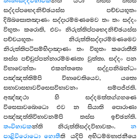
තංතංසද්දවිභාවක
න්ති යථා තස්ස තස්ස
සද්දප්පභෙදනිච්ඡයස්ස පච්චයභූතං
දිබ්බසොතඤාණං සද්දාරම්මණමෙව තං තං සද්දං
විභූතං කරොති, එවං නිරුත්තිප්පභෙදනිච්ඡයස්ස
පච්චයභූතං නිරුත්තිසද්දාරම්මණමෙව
නිරුත්තිපටිසම්භිදාඤාණං තං විභූතං කරොතීති
තස්ස පච්චුප්පන්නාරම්මණතා වුත්තා. සද්දං පන
විභාවෙන්තං එකන්තතො සද්දූපනිබන්ධං
පඤ්ඤත්තිම්පි විභාවෙතියෙව, යතො
සභාවාසභාවවිසෙසවිභාවනං සම්පජ්ජති.
අඤ්ඤථා හි සද්දමත්තග්ගහණෙ
විසෙසාවබොධො එව න සියාති පොරාණා
පඤ්ඤත්තිවිභාවනම්පි තස්ස ඉච්ඡන්ති.
තංවිභාවක
න්ති නිරුත්තිසද්දවිභාවකං.
න
පාළිවිරොධො හොතී
ති යදිපි අභිධම්මභාජනීයෙ