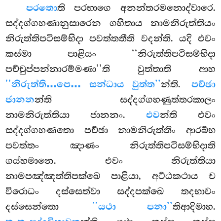
පරතො
ති
පරභාගෙ අනන්තරමනොද්වාරෙ.
සද්දග්ගහණානුසාරෙන ගහිතාය නාමනිරුත්තියං
නිරුත්තිපටිසම්භිදා පවත්තතීති වදන්ති. යදි එවං
කස්මා පාළියං ‘‘නිරුත්තිපටිසම්භිදා
පච්චුප්පන්නාරම්මණා’’ති වුත්තාති ආහ
‘‘නිරුත්ති…පෙ… සන්ධාය වුත්ත’’
න්ති.
පච්ඡා
ජානන
න්ති සද්දග්ගහණුත්තරකාලං
නාමනිරුත්තියා ජානනං.
එව
න්ති එවං
සද්දග්ගහණතො පච්ඡා නාමනිරුත්තිං ආරබ්භ
පවත්තං ඤාණං නිරුත්තිපටිසම්භිදාති
ගය්හමානෙ. එවං නිරුත්තියා
නාමපඤ්ඤත්තිපක්ඛෙ පාළියා, අට්ඨකථාය ච
විරොධං දස්සෙත්වා සද්දපක්ඛෙ තදභාවං
දස්සෙන්තො
‘‘යථා පනා’’
තිආදිමාහ.