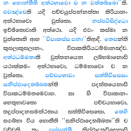
න හොන්තීති අත්ථභාවො ච න වත්තබ්බො’’
ති.
එවඤ්චෙ
ති යදි පච්චයුප්පන්නත්තා කිරියානං
අත්ථභාවො වුත්තො.
නප්පටිසිද්ධො
ඉච්ඡිතොවාති
අත්ථො. යදි එවං කස්මා න
වුත්තොති ආහ
‘‘විපාකස්ස පනා’’
තිආදි.
තෙස
න්ති
කුසලාකුසලානං, විපාකකිරියධම්මානඤ්ච.
අත්ථධම්මතා
ති වුත්තනයෙන ලබ්භමානොපි
යථාක්කමං අත්ථභාවො, ධම්මභාවො ච න
වුත්තො.
පච්චයභාවං සත්තිවිසෙසං
සනිප්ඵාදෙතබ්බත
න්ති පදත්තයෙනාපි
විපාකධම්මතමෙවාහ. සා හි විපාකානං
හෙතුභාවතො පච්චයභාවො,
තදුප්පාදනසමත්ථතාය සත්තිවිසෙසො,
තෙහි
සගබ්භා විය හොතීති ‘‘සනිප්ඵාදෙතබ්බතා’’ති ච
වුච්චති. තං
පස්සන්තී
නිප්ඵාදකවිසෙසාපි