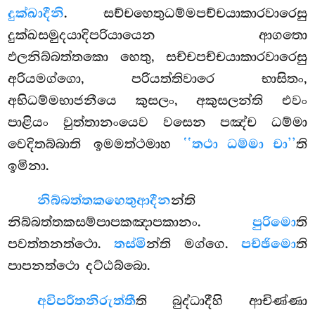
දුක්ඛාදීනි
. සච්චහෙතුධම්මපච්චයාකාරවාරෙසු
දුක්ඛසමුදයාදිපරියායෙන ආගතො
ඵලනිබ්බත්තකො හෙතු, සච්චපච්චයාකාරවාරෙසු
අරියමග්ගො, පරියත්තිවාරෙ භාසිතං,
අභිධම්මභාජනීයෙ කුසලං, අකුසලන්ති එවං
පාළියං වුත්තානංයෙව වසෙන පඤ්ච ධම්මා
වෙදිතබ්බාති ඉමමත්ථමාහ
‘‘තථා ධම්මා චා’’
ති
ඉමිනා.
නිබ්බත්තකහෙතුආදීන
න්ති
නිබ්බත්තකසම්පාපකඤාපකානං.
පුරිමො
ති
පවත්තනත්ථො.
තස්මි
න්ති මග්ගෙ.
පච්ඡිමො
ති
පාපනත්ථො දට්ඨබ්බො.
අවිපරීතනිරුත්තී
ති බුද්ධාදීහි ආචිණ්ණා