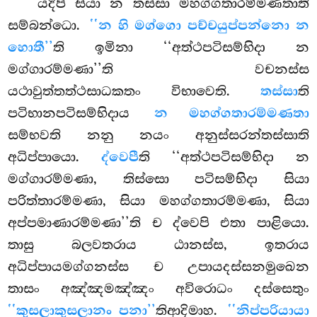
යදිපි සියා න තස්සා මහග්ගතාරම්මණතාති
සම්බන්ධො.
‘‘න හි මග්ගො පච්චයුප්පන්නො න
හොතී’’
ති ඉමිනා ‘‘අත්ථපටිසම්භිදා න
මග්ගාරම්මණා’’ති වචනස්ස
යථාවුත්තත්ථසාධකතං විභාවෙති.
තස්සා
ති
පටිභානපටිසම්භිදාය
න මහග්ගතාරම්මණතා
සම්භවති නනු නයං අනුස්සරන්තස්සාති
අධිප්පායො.
ද්වෙපී
ති ‘‘අත්ථපටිසම්භිදා න
මග්ගාරම්මණා, තිස්සො පටිසම්භිදා සියා
පරිත්තාරම්මණා, සියා මහග්ගතාරම්මණා, සියා
අප්පමාණාරම්මණා’’ති ච ද්වෙපි එතා පාළියො.
තාසු බලවතරාය ඨානස්ස, ඉතරාය
අධිප්පායමග්ගනස්ස ච උපායදස්සනමුඛෙන
තාසං අඤ්ඤමඤ්ඤං අවිරොධං දස්සෙතුං
‘‘කුසලාකුසලානං පනා’’
තිආදිමාහ.
‘‘නිප්පරියායා