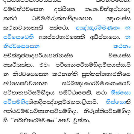
දස්සිතප්පකාරවිසයස්ස කථනවසෙන,
ධම්මත්ථවසෙන දස්සිතෙ තංතංචිත්තුප්පාදෙ
තත්ථ ධම්මනිරුත්තාභිලාපෙන ඤාණස්ස
කථනවසෙනාති අත්ථො.
අඤ්ඤාරම්මණතං න
පටිසෙධෙති
අතප්පරභාවතොති අධිප්පායො.
න
නිරවසෙසෙන කථනං
අචිත්තුප්පාදපරියාපන්නස්ස විසයස්ස
අකථිතත්තා. එවං පටිභානපටිසම්භිදාවිසයස්සාපි
න
නිරවසෙසෙන කථනන්ති සුත්තන්තභාජනීයෙ
අවිසෙසවචනෙන සබ්බඤාණාරම්මණතංයෙව
පටිභානපටිසම්භිදාය පතිට්ඨාපෙති. තථා
තිස්සො
පටිසම්භිදා
තිආදිපඤ්හපුච්ඡකපාළියාපි.
තිස්සො
ති
අත්ථධම්මපටිභානපටිසම්භිදා. නිරුත්තිපටිසම්භිදා
හි ‘‘පරිත්තාරම්මණා’’තෙව වුත්තා.