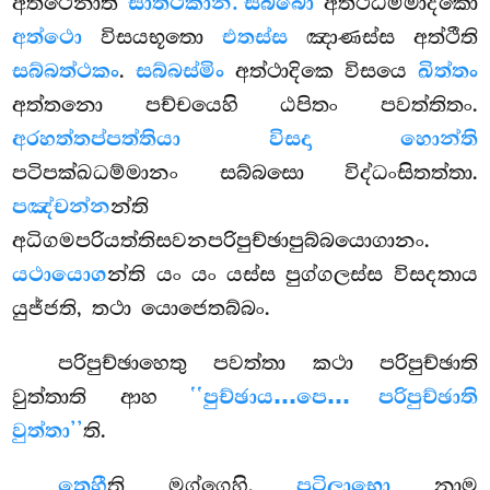
අත්ථෙනාති
සාත්ථකානි. සබ්බො
අත්ථධම්මාදිකො
අත්ථො
විසයභූතො
එතස්ස
ඤාණස්ස අත්ථීති
සබ්බත්ථකං
.
සබ්බස්මිං
අත්ථාදිකෙ විසයෙ
ඛිත්තං
අත්තනො පච්චයෙහි ඨපිතං පවත්තිතං.
අරහත්තප්පත්තියා විසදා හොන්ති
පටිපක්ඛධම්මානං සබ්බසො විද්ධංසිතත්තා.
පඤ්චන්න
න්ති
අධිගමපරියත්තිසවනපරිපුච්ඡාපුබ්බයොගානං.
යථායොග
න්ති යං යං යස්ස පුග්ගලස්ස විසදතාය
යුජ්ජති, තථා යොජෙතබ්බං.
පරිපුච්ඡාහෙතු පවත්තා කථා පරිපුච්ඡාති
වුත්තාති ආහ
‘‘පුච්ඡාය…පෙ… පරිපුච්ඡාති
වුත්තා’’
ති.
තෙහී
ති මග්ගෙහි.
පටිලාභො
නාම