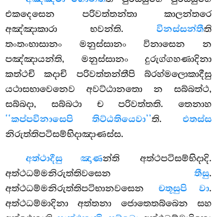
එකදෙසෙන පරිවත්තන්තා කාලන්තරෙ
අඤ්ඤාකාරා භවන්ති.
විනස්සන්තී
ති
තංතංභාසානං මනුස්සානං විනාසෙන න
පඤ්ඤායන්ති, මනුස්සානං දුරුග්ගහණාදිනා
කත්ථචි කදාචි පරිවත්තන්තීපි බ්රහ්මලොකාදීසු
යථාසභාවෙනෙව අවට්ඨානතො න සබ්බත්ථ,
සබ්බදා, සබ්බථා ච පරිවත්තති. තෙනාහ
‘‘කප්පවිනාසෙපි තිට්ඨතියෙවා’’
ති.
එතස්ස
නිරුත්තිපටිසම්භිදාඤාණස්ස.
අත්ථාදීසු ඤාණ
න්ති අත්ථපටිසම්භිදාදි.
අත්ථධම්මනිරුත්තිවසෙන
තීසු
.
අත්ථධම්මනිරුත්තිපටිභානවසෙන
චතූසුපි වා
.
අත්ථධම්මාදිනා අත්තනා ජොතෙතබ්බෙන සහ