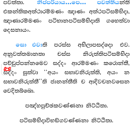
පවත්තා.
නිප්පරියාය…පෙ… පවත්තිය
න්ති
එකන්තිකඅත්ථාරම්මණං ඤාණං අත්ථපටිසම්භිදා,
ඤාණාරම්මණං පටිභානපටිසම්භිදාති ගහෙත්වා
දෙසනායං.
සො එවා
ති පරස්ස අභිලාපසද්දො එව.
අනුවත්තමානතා චස්ස නිරුත්තිපටිසම්භිදා
පච්චුප්පන්නමෙව සද්දං ආරම්මණං කරොන්තී,
📜
සද්දං සුත්වා ‘‘අයං සභාවනිරුත්ති, අයං න
සභාවනිරුත්තී’’ති ජානන්තීති ච ආදිවචනවසෙන
වෙදිතබ්බො.
පඤ්හපුච්ඡකවණ්ණනා නිට්ඨිතා.
පටිසම්භිදාවිභඞ්ගවණ්ණනා නිට්ඨිතා.