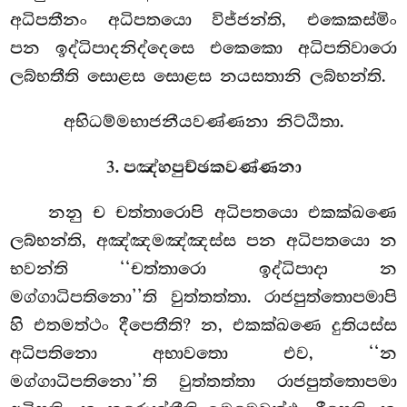
අධිපතීනං අධිපතයො විජ්ජන්ති, එකෙකස්මිං
පන ඉද්ධිපාදනිද්දෙසෙ එකෙකො අධිපතිවාරො
ලබ්භතීති සොළස සොළස නයසතානි ලබ්භන්ති.
අභිධම්මභාජනීයවණ්ණනා නිට්ඨිතා.
3. පඤ්හපුච්ඡකවණ්ණනා
නනු
ච චත්තාරොපි අධිපතයො එකක්ඛණෙ
ලබ්භන්ති, අඤ්ඤමඤ්ඤස්ස පන අධිපතයො න
භවන්ති ‘‘චත්තාරො ඉද්ධිපාදා න
මග්ගාධිපතිනො’’ති වුත්තත්තා. රාජපුත්තොපමාපි
හි එතමත්ථං දීපෙතීති? න, එකක්ඛණෙ දුතියස්ස
අධිපතිනො අභාවතො එව, ‘‘න
මග්ගාධිපතිනො’’ති වුත්තත්තා රාජපුත්තොපමා