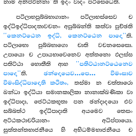
නාම අනිප්ඵන්නා’’ති ඉදං වාදං පටිසෙධෙති.
පටිලාභපුබ්බභාගානං පටිලාභස්සෙව ච
ඉද්ධිඉද්ධිපාදතාවචනං අපුබ්බන්ති කත්වා පුච්ඡති
‘‘කෙනට්ඨෙන ඉද්ධි, කෙනට්ඨෙන පාදො’’
ති.
පටිලාභො පුබ්බභාගො
චාති වචනසෙසො.
උපායො ච උපායභාවෙනෙව අත්තනො ඵලස්ස
පතිට්ඨා හොතීති ආහ
‘‘පතිට්ඨානට්ඨෙනෙව
පාදො’’
ති.
ඡන්දොයෙව…පෙ… වීමංසාව
වීමංසිද්ධිපාදොති කථිතං,
තස්මා න චත්තාරො
ඛන්ධා ඉද්ධියා සමානකාලිකා නානාක්ඛණිකා වා
ඉද්ධිපාදා, ජෙට්ඨකභූතා පන ඡන්දාදයො එව
සබ්බත්ථ ඉද්ධිපාදාති අයමෙව තෙසං
අට්ඨකථාචරියානං අධිප්පායො.
සුත්තන්තභාජනීයෙ හි අභිධම්මභාජනීයෙ ච