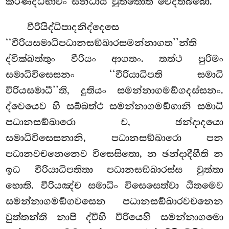
කරණිද්ධිභාවං සන්ධාය වුත්තොති වෙදිතබ්බො.
වීරියිද්ධිපාදනිද්දෙසෙ
‘‘වීරියසමාධිපධානසඞ්ඛාරසමන්නාගත’’න්ති
ද්වික්ඛත්තුං වීරියං ආගතං. තත්ථ පුරිමං
සමාධිවිසෙසනං ‘‘වීරියාධිපති සමාධි
වීරියසමාධී’’ති, දුතියං සමන්නාගමඞ්ගදස්සනං.
ද්වෙයෙව හි සබ්බත්ථ සමන්නාගමඞ්ගානි සමාධි
පධානසඞ්ඛාරො ච, ඡන්දාදයො
සමාධිවිසෙසනානි, පධානසඞ්ඛාරො
පන
පධානවචනෙනෙව විසෙසිතො, න ඡන්දාදීහීති න
ඉධ වීරියාධිපතිතා පධානසඞ්ඛාරස්ස වුත්තා
හොති. වීරියඤ්ච සමාධිං විසෙසෙත්වා ඨිතමෙව
සමන්නාගමඞ්ගවසෙන පධානසඞ්ඛාරවචනෙන
වුත්තන්ති නාපි ද්වීහි වීරියෙහි සමන්නාගමො