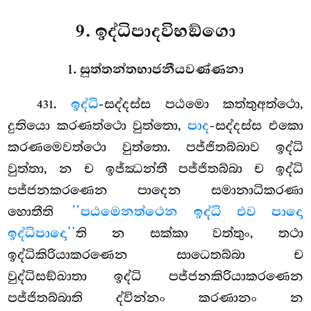
9. ඉද්ධිපාදවිභඞ්ගො
1. සුත්තන්තභාජනීයවණ්ණනා
.
ඉද්ධි
-සද්දස්ස
පඨමො කත්තුඅත්ථො,
431
දුතියො කරණත්ථො වුත්තො,
පාද
-සද්දස්ස එකො
කරණමෙවත්ථො වුත්තො. පජ්ජිතබ්බාව ඉද්ධි
වුත්තා, න ච ඉජ්ඣන්තී පජ්ජිතබ්බා ච ඉද්ධි
පජ්ජනකරණෙන පාදෙන සමානාධිකරණා
හොතීති
‘‘පඨමෙනත්ථෙන ඉද්ධි එව පාදො
ඉද්ධිපාදො’’
ති න සක්කා වත්තුං, තථා
ඉද්ධිකිරියාකරණෙන සාධෙතබ්බා ච
වුද්ධිසඞ්ඛාතා ඉද්ධි පජ්ජනකිරියාකරණෙන
පජ්ජිතබ්බාති ද්වින්නං කරණානං න