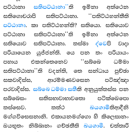
පට්ඨානා
සතිපට්ඨානා’’
ති ඉමිනා අත්ථෙන
සතිගොචරාපි සතිපට්ඨානා. ‘‘පතිට්ඨහන්තීති
පට්ඨානා
. කා
පතිට්ඨහන්ති? සතියො. සතියොව
පට්ඨානා සතිපට්ඨානා’’ති ඉමිනා අත්ථෙන
සතියොව සතිපට්ඨානා. තස්මා
ද්වෙ
පි වාදා
පරියායෙන යුජ්ජන්ති. යෙ පන තං පරියායං
පහාය එකන්තෙනෙව ‘‘සබ්බෙ ධම්මා
සතිපට්ඨානා’’ති වදන්ති, තෙ සන්ධාය පුච්ඡා
සකවාදිස්ස, ආරම්මණවසෙන පටිඤ්ඤා
පරවාදිස්ස.
සබ්බෙ ධම්මා සතී
ති අනුයුත්තස්ස පන
සබ්බෙසං සතිසභාවාභාවතො පටික්ඛෙපො
තස්සෙව. තත්ථ
ඛයගාමී
තිආදීනි
මග්ගවිසෙසනානි. එකායනමග්ගො හි කිලෙසානං
ඛයභූතං නිබ්බානං ගච්ඡතීති
ඛයගාමී
. චත්තාරි