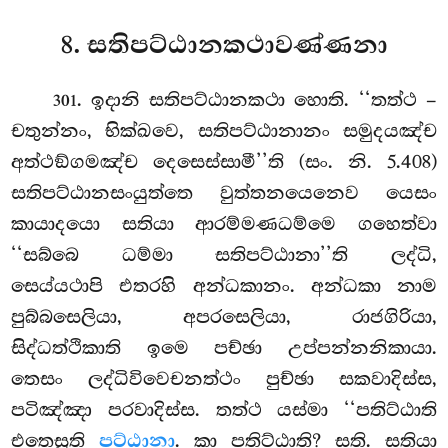
8. සතිපට්ඨානකථාවණ්ණනා
. ඉදානි සතිපට්ඨානකථා හොති. ‘‘තත්ථ –
301
චතුන්නං, භික්ඛවෙ, සතිපට්ඨානානං සමුදයඤ්ච
අත්ථඞ්ගමඤ්ච දෙසෙස්සාමී’’ති (සං. නි. 5.408)
සතිපට්ඨානසංයුත්තෙ වුත්තනයෙනෙව යෙසං
කායාදයො සතියා ආරම්මණධම්මෙ ගහෙත්වා
‘‘සබ්බෙ ධම්මා සතිපට්ඨානා’’ති ලද්ධි,
සෙය්යථාපි එතරහි අන්ධකානං. අන්ධකා නාම
පුබ්බසෙලියා, අපරසෙලියා, රාජගිරියා,
සිද්ධත්ථිකාති ඉමෙ පච්ඡා උප්පන්නනිකායා.
තෙසං ලද්ධිවිවෙචනත්ථං පුච්ඡා සකවාදිස්ස,
පටිඤ්ඤා පරවාදිස්ස. තත්ථ යස්මා ‘‘පතිට්ඨාති
එතෙසූති
පට්ඨානා
. කා පතිට්ඨාති? සති. සතියා