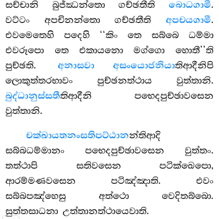
සච්චානි බුජ්ඣන්තො ගච්ඡතීති
බොධගාමී
.
වට්ටං අපචිනන්තො ගච්ඡතීති
අපචයගාමී
.
එවමෙතෙහි පදෙහි ‘‘කිං තෙ සබ්බෙ ධම්මා
එවරූපො තෙ එකායනො මග්ගො හොතී’’ති
පුච්ඡති.
අනාසවා අසංයොජනියා
තිආදීනිපි
ලොකුත්තරභාවං පුච්ඡනත්ථාය වුත්තානි.
බුද්ධානුස්සතී
තිආදීනි පභෙදපුච්ඡාවසෙන
වුත්තානි.
චක්ඛායතනං
සතිපට්ඨාන
න්තිආදි
සබ්බධම්මානං පභෙදපුච්ඡාවසෙන වුත්තං.
තත්ථාපි සතිවසෙන පටික්ඛෙපො,
ආරම්මණවසෙන පටිඤ්ඤාති. එවං
සබ්බපඤ්හෙසු අත්ථො වෙදිතබ්බො.
සුත්තසාධනා උත්තානත්ථායෙවාති.