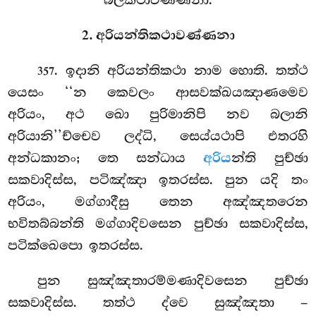
බලකථාවණ්ණනා.
2. අරියන්තිකථාවණ්ණනා
. ඉදානි
අරියන්තිකථා නාම හොති. තත්ථ
357
යෙසං ‘‘න කෙවලං ආසවක්ඛයඤාණමෙව
අරියං, අථ ඛො පුරිමානිපි නව බලානි
අරියානි’’ච්චෙව ලද්ධි, සෙය්යථාපි එතරහි
අන්ධකානං; තෙ සන්ධාය
අරිය
න්ති පුච්ඡා
සකවාදිස්ස, පටිඤ්ඤා ඉතරස්ස. පුන යදි තං
අරියං, මග්ගාදීසු තෙන අඤ්ඤතරෙන
භවිතබ්බන්ති මග්ගාදිවසෙන පුච්ඡා සකවාදිස්ස,
පටික්ඛෙපො ඉතරස්ස.
පුන සුඤ්ඤතාරම්මණාදිවසෙන පුච්ඡා
සකවාදිස්ස. තත්ථ ද්වෙ සුඤ්ඤතා –