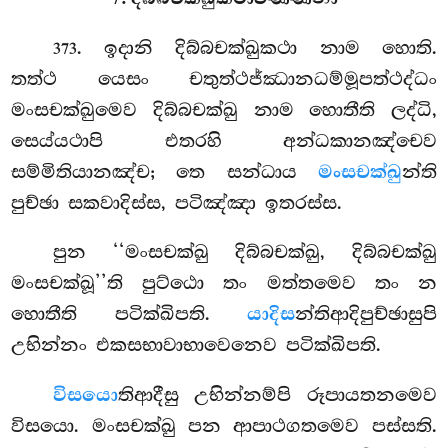
. ඉදානි දිබ්බචක්ඛුකථා නාම හොති.
373
තත්ථ යෙසං චතුත්ථජ්ඣානධම්මූපත්ථද්ධං
මංසචක්ඛුමෙව දිබ්බචක්ඛු නාම හොතීති ලද්ධි,
සෙය්යථාපි එතරහි අන්ධකානඤ්චෙව
සම්මිතියානඤ්ච; තෙ සන්ධාය
මංසචක්ඛු
න්ති
පුච්ඡා සකවාදිස්ස, පටිඤ්ඤා ඉතරස්ස.
පුන ‘‘මංසචක්ඛු දිබ්බචක්ඛු, දිබ්බචක්ඛු
මංසචක්ඛූ’’ති පුට්ඨො තං මත්තමෙව තං න
හොතීති පටික්ඛිපති.
යාදිස
න්තිආදිපුච්ඡාසුපි
උභින්නං එකසභාවාභාවෙනෙව පටික්ඛිපති.
විසයො
තිආදීසු උභින්නම්පි රූපායතනමෙව
විසයො. මංසචක්ඛු පන ආපාථගතමෙව පස්සති.