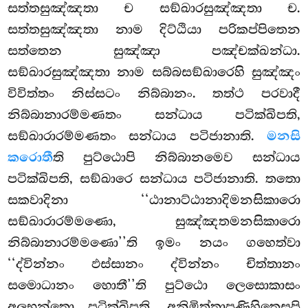
සත්තසුඤ්ඤතා ච සඞ්ඛාරසුඤ්ඤතා ච.
සත්තසුඤ්ඤතා නාම දිට්ඨියා
පරිකප්පිතෙන
සත්තෙන සුඤ්ඤා පඤ්චක්ඛන්ධා.
සඞ්ඛාරසුඤ්ඤතා නාම සබ්බසඞ්ඛාරෙහි සුඤ්ඤං
විවිත්තං නිස්සටං නිබ්බානං. තත්ථ පරවාදී
නිබ්බානාරම්මණතං සන්ධාය පටික්ඛිපති,
සඞ්ඛාරාරම්මණතං සන්ධාය පටිජානාති.
මනසි
කරොතී
ති පුට්ඨොපි නිබ්බානමෙව සන්ධාය
පටික්ඛිපති, සඞ්ඛාරෙ සන්ධාය පටිජානාති. තතො
සකවාදිනා ‘‘ඨානාට්ඨානාදිමනසිකාරො
සඞ්ඛාරාරම්මණො, සුඤ්ඤතමනසිකාරො
නිබ්බානාරම්මණො’’ති ඉමං නයං ගහෙත්වා
‘‘ද්වින්නං ඵස්සානං ද්වින්නං චිත්තානං
සමොධානං හොතී’’ති පුට්ඨො ලෙසොකාසං
අලභන්තො පටික්ඛිපති. අනිමිත්තාපණිහිතෙසුපි