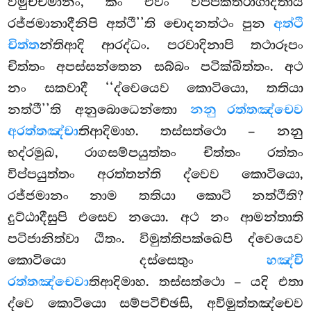
විමුච්චමානං, කිං එවං විප්පකතරාගාදිතාය
රජ්ජමානාදීනිපි අත්ථී’’ති චොදනත්ථං පුන
අත්ථි
චිත්ත
න්තිආදි ආරද්ධං. පරවාදිනාපි තථාරූපං
චිත්තං අපස්සන්තෙන සබ්බං පටික්ඛිත්තං. අථ
නං සකවාදී ‘‘ද්වෙයෙව කොටියො, තතියා
නත්ථී’’ති අනුබොධෙන්තො
නනු රත්තඤ්චෙව
අරත්තඤ්චා
තිආදිමාහ. තස්සත්ථො – නනු
භද්රමුඛ, රාගසම්පයුත්තං චිත්තං රත්තං
විප්පයුත්තං අරත්තන්ති ද්වෙව කොටියො,
රජ්ජමානං නාම තතියා කොටි නත්ථීති?
දුට්ඨාදීසුපි එසෙව නයො. අථ නං ආමන්තාති
පටිජානිත්වා ඨිතං. විමුත්තිපක්ඛෙපි ද්වෙයෙව
කොටියො දස්සෙතුං
හඤ්චි
රත්තඤ්චෙවා
තිආදිමාහ. තස්සත්ථො – යදි එතා
ද්වෙ කොටියො සම්පටිච්ඡසි, අවිමුත්තඤ්චෙව