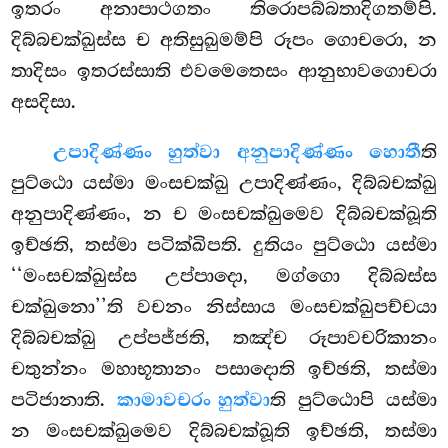
ඉතරං අනාපාථගතං තිරොපබ්බතාදිගතම්පි.
දිබ්බචක්ඛුස්ස ච අතිසුඛුමම්පි රූපං ගොචරො, න
තාදිසං ඉතරස්සාති එවමෙතෙසං ආනුභාවගොචරා
අසදිසා.
උපාදිණ්ණං හුත්වා අනුපාදිණ්ණං හොතී
ති
පුට්ඨො යස්මා මංසචක්ඛු උපාදිණ්ණං, දිබ්බචක්ඛු
අනුපාදිණ්ණං, න ච මංසචක්ඛුමෙව දිබ්බචක්ඛූති
ඉච්ඡති, තස්මා පටික්ඛිපති. දුතියං පුට්ඨො යස්මා
‘‘මංසචක්ඛුස්ස උප්පාදො, මග්ගො දිබ්බස්ස
චක්ඛුනො’’ති වචනං නිස්සාය මංසචක්ඛුපච්චයා
දිබ්බචක්ඛු උප්පජ්ජති, තඤ්ච රූපාවචරිකානං
චතුන්නං මහාභූතානං පසාදොති ඉච්ඡති, තස්මා
පටිජානාති.
කාමාවචරං හුත්වා
ති පුට්ඨොපි යස්මා
න මංසචක්ඛුමෙව දිබ්බචක්ඛූති ඉච්ඡති, තස්මා