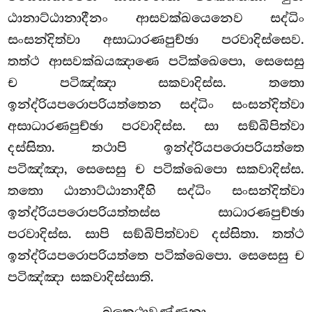
ඨානාට්ඨානාදීනං ආසවක්ඛයෙනෙව සද්ධිං
සංසන්දිත්වා අසාධාරණපුච්ඡා පරවාදිස්සෙව.
තත්ථ ආසවක්ඛයඤාණෙ පටික්ඛෙපො, සෙසෙසු
ච පටිඤ්ඤා සකවාදිස්ස. තතො
ඉන්ද්රියපරොපරියත්තෙන සද්ධිං සංසන්දිත්වා
අසාධාරණපුච්ඡා පරවාදිස්ස. සා සඞ්ඛිපිත්වා
දස්සිතා. තථාපි ඉන්ද්රියපරොපරියත්තෙ
පටිඤ්ඤා, සෙසෙසු ච පටික්ඛෙපො සකවාදිස්ස.
තතො ඨානාට්ඨානාදීහි සද්ධිං සංසන්දිත්වා
ඉන්ද්රියපරොපරියත්තස්ස සාධාරණපුච්ඡා
පරවාදිස්ස. සාපි සඞ්ඛිපිත්වාව දස්සිතා. තත්ථ
ඉන්ද්රියපරොපරියත්තෙ පටික්ඛෙපො. සෙසෙසු ච
පටිඤ්ඤා සකවාදිස්සාති.