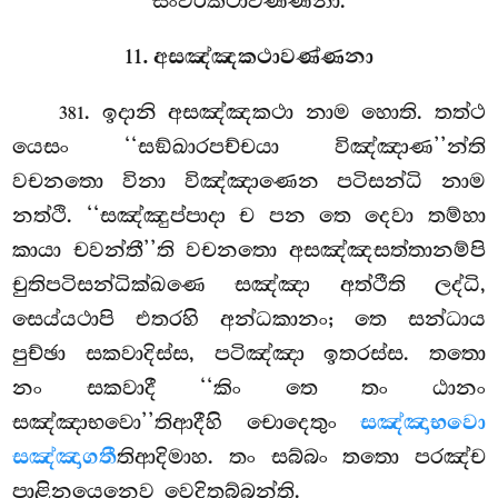
සංවරකථාවණ්ණනා.
11. අසඤ්ඤකථාවණ්ණනා
. ඉදානි අසඤ්ඤකථා නාම හොති. තත්ථ
381
යෙසං ‘‘සඞ්ඛාරපච්චයා විඤ්ඤාණ’’න්ති
වචනතො විනා විඤ්ඤාණෙන පටිසන්ධි නාම
නත්ථි. ‘‘සඤ්ඤුප්පාදා ච පන තෙ දෙවා තම්හා
කායා චවන්තී’’ති වචනතො අසඤ්ඤසත්තානම්පි
චුතිපටිසන්ධික්ඛණෙ සඤ්ඤා අත්ථීති ලද්ධි,
සෙය්යථාපි එතරහි අන්ධකානං; තෙ සන්ධාය
පුච්ඡා සකවාදිස්ස, පටිඤ්ඤා ඉතරස්ස. තතො
නං සකවාදී ‘‘කිං තෙ තං ඨානං
සඤ්ඤාභවො’’තිආදීහි චොදෙතුං
සඤ්ඤාභවො
සඤ්ඤාගතී
තිආදිමාහ. තං සබ්බං තතො පරඤ්ච
පාළිනයෙනෙව වෙදිතබ්බන්ති.