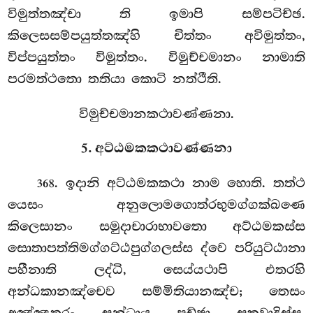
විමුත්තඤ්චා ති ඉමාපි සම්පටිච්ඡ.
කිලෙසසම්පයුත්තඤ්හි චිත්තං අවිමුත්තං,
විප්පයුත්තං විමුත්තං. විමුච්චමානං නාමාති
පරමත්ථතො තතියා කොටි නත්ථීති.
විමුච්චමානකථාවණ්ණනා.
5. අට්ඨමකකථාවණ්ණනා
. ඉදානි
අට්ඨමකකථා නාම හොති. තත්ථ
368
යෙසං අනුලොමගොත්රභුමග්ගක්ඛණෙ
කිලෙසානං සමුදාචාරාභාවතො අට්ඨමකස්ස
සොතාපත්තිමග්ගට්ඨපුග්ගලස්ස ද්වෙ පරියුට්ඨානා
පහීනාති ලද්ධි, සෙය්යථාපි එතරහි
අන්ධකානඤ්චෙව සම්මිතියානඤ්ච; තෙසං