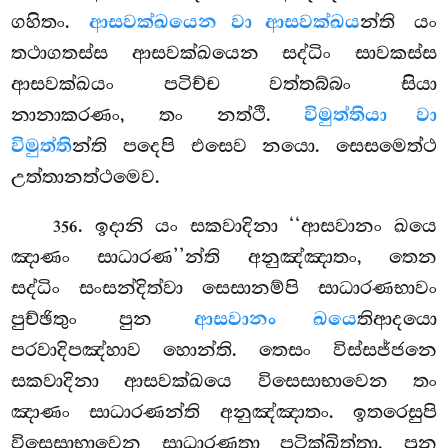
ගහිතං.
ආසවක්ඛයෙන වා ආසවක්ඛය
න්ති යං
තථාගතස්ස ආසවක්ඛයෙන සද්ධිං සාවකස්ස
ආසවක්ඛයං පටිච්ච වත්තබ්බං සියා
නානාකරණං, තං නත්ථි.
විමුත්තියා වා
විමුත්ති
න්ති පදෙපි එසෙව නයො. සෙසමෙත්ථ
උත්තානත්ථමෙව.
. ඉදානි යං සකවාදිනා ‘‘ආසවානං ඛයෙ
356
ඤාණං සාධාරණ’’න්ති අනුඤ්ඤාතං, තෙන
සද්ධිං සංසන්දිත්වා සෙසානම්පි සාධාරණභාවං
පුච්ඡිතුං පුන
ආසවානං ඛයෙ
තිආදයො
පරවාදිපඤ්හාව හොන්ති. තෙසං විස්සජ්ජනෙ
සකවාදිනා ආසවක්ඛයෙ විසෙසාභාවෙන තං
ඤාණං සාධාරණන්ති අනුඤ්ඤාතං. ඉතරෙසුපි
විසෙසාභාවෙන සාධාරණතා පටික්ඛිත්තා. පුන