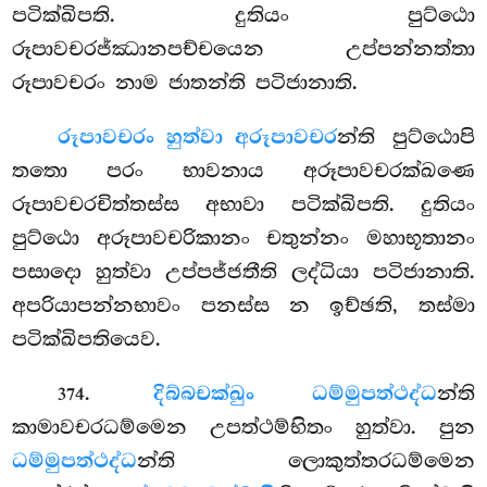
පටික්ඛිපති. දුතියං පුට්ඨො
රූපාවචරජ්ඣානපච්චයෙන උප්පන්නත්තා
රූපාවචරං නාම ජාතන්ති පටිජානාති.
රූපාවචරං හුත්වා අරූපාවචර
න්ති පුට්ඨොපි
තතො පරං භාවනාය අරූපාවචරක්ඛණෙ
රූපාවචරචිත්තස්ස අභාවා පටික්ඛිපති. දුතියං
පුට්ඨො අරූපාවචරිකානං
චතුන්නං මහාභූතානං
පසාදො හුත්වා උප්පජ්ජතීති ලද්ධියා
පටිජානාති.
අපරියාපන්නභාවං පනස්ස න ඉච්ඡති, තස්මා
පටික්ඛිපතියෙව.
.
දිබ්බචක්ඛුං ධම්මුපත්ථද්ධ
න්ති
374
කාමාවචරධම්මෙන උපත්ථම්භිතං හුත්වා. පුන
ධම්මුපත්ථද්ධ
න්ති ලොකුත්තරධම්මෙන