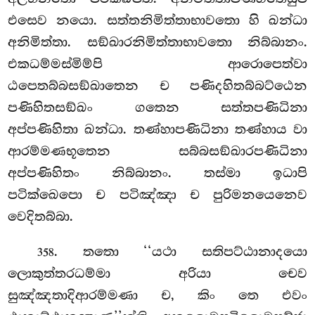
එසෙව නයො. සත්තනිමිත්තාභාවතො හි ඛන්ධා
අනිමිත්තා. සඞ්ඛාරනිමිත්තාභාවතො නිබ්බානං.
එකධම්මස්මිම්පි ආරොපෙත්වා
ඨපෙතබ්බසඞ්ඛාතෙන ච පණිදහිතබ්බට්ඨෙන
පණිහිතසඞ්ඛං ගතෙන සත්තපණිධිනා
අප්පණිහිතා ඛන්ධා. තණ්හාපණිධිනා තණ්හාය වා
ආරම්මණභූතෙන සබ්බසඞ්ඛාරපණිධිනා
අප්පණිහිතං නිබ්බානං. තස්මා ඉධාපි
පටික්ඛෙපො ච පටිඤ්ඤා ච පුරිමනයෙනෙව
වෙදිතබ්බා.
. තතො ‘‘යථා සතිපට්ඨානාදයො
358
ලොකුත්තරධම්මා අරියා චෙව
සුඤ්ඤතාදිආරම්මණා ච, කිං තෙ එවං