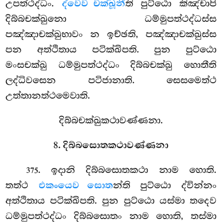
උපත්ථද්ධං.
ද්වෙව චක්ඛූනී
ති පුට්ඨො කිඤ්චාපි
දිබ්බචක්ඛුනො ධම්මුපත්ථද්ධස්ස
පඤ්ඤාචක්ඛුභාවං න ඉච්ඡති, පඤ්ඤාචක්ඛුස්ස
පන අත්ථිතාය පටික්ඛිපති. පුන පුට්ඨො
මංසචක්ඛු ධම්මුපත්ථද්ධං දිබ්බචක්ඛු හොතීති
ලද්ධිවසෙන පටිජානාති. සෙසමෙත්ථ
උත්තානත්ථමෙවාති.
දිබ්බචක්ඛුකථාවණ්ණනා.
8. දිබ්බසොතකථාවණ්ණනා
. ඉදානි දිබ්බසොතකථා නාම හොති.
375
තත්ථ
එකංයෙව සොත
න්ති පුට්ඨො ද්වින්නං
අත්ථිතාය පටික්ඛිපති. පුන පුට්ඨො යස්මා තදෙව
ධම්මුපත්ථද්ධං දිබ්බසොතං නාම හොති, තස්මා