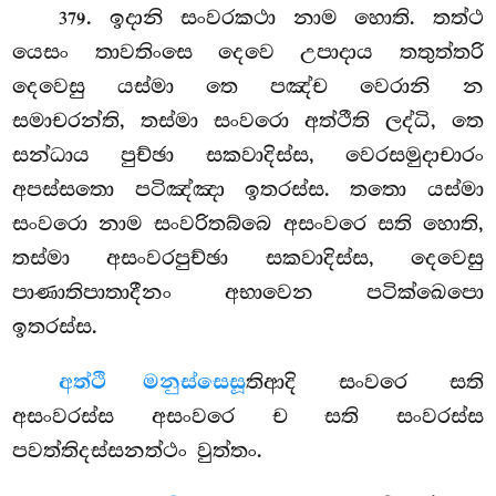
. ඉදානි සංවරකථා නාම හොති. තත්ථ
379
යෙසං තාවතිංසෙ දෙවෙ උපාදාය තතුත්තරි
දෙවෙසු යස්මා තෙ පඤ්ච වෙරානි න
සමාචරන්ති, තස්මා සංවරො අත්ථීති ලද්ධි, තෙ
සන්ධාය පුච්ඡා
සකවාදිස්ස, වෙරසමුදාචාරං
අපස්සතො පටිඤ්ඤා ඉතරස්ස. තතො යස්මා
සංවරො නාම සංවරිතබ්බෙ අසංවරෙ සති හොති,
තස්මා අසංවරපුච්ඡා සකවාදිස්ස, දෙවෙසු
පාණාතිපාතාදීනං අභාවෙන පටික්ඛෙපො
ඉතරස්ස.
අත්ථි මනුස්සෙසූ
තිආදි සංවරෙ සති
අසංවරස්ස අසංවරෙ ච සති සංවරස්ස
පවත්තිදස්සනත්ථං වුත්තං.