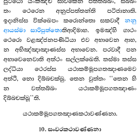
පුට්ඨො යංකිඤ්චි සාවකෙන පත්තබ්බං, සබ්බං
තං ථෙරෙන අනුප්පත්තන්ති පටිජානාති.
ඉදානිස්ස වික්ඛෙපං කරොන්තො සකවාදී
නනු
ආයස්මා සාරිපුත්තො
තිආදිමාහ. ඉමඤ්හි ගාථං
ථෙරො වළඤ්ජනපණිධියා එව අභාවෙන ආහ,
න අභිඤ්ඤාඤාණස්ස අභාවෙන. පරවාදී පන
අභාවෙනෙවාති අත්ථං සල්ලක්ඛෙති. තස්මා තස්ස
ලද්ධියා ථෙරස්ස යථාකම්මූපගතඤාණමෙව
අත්ථි, නො දිබ්බචක්ඛු. තෙන වුත්තං ‘‘තෙන හි
න වත්තබ්බං යථාකම්මූපගතඤාණං
දිබ්බචක්ඛූ’’ති.
යථාකම්මූපගතඤාණකථාවණ්ණනා.
10. සංවරකථාවණ්ණනා