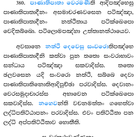
.
පාණාතිපාතා වෙරමණී
ති ආදිපඤ්හෙසු
380
පාණාතිපාතාදීනං අසමාචරණවසෙන පටිඤ්ඤා,
පාණාතිපාතාදීනං නත්ථිතාය පටික්ඛෙපො
වෙදිතබ්බො. පටිලොමපඤ්හා උත්තානත්ථායෙව.
අවසානෙ
නත්ථි දෙවෙසු සංවරො
තිපඤ්හෙ
පාණාතිපාතාදීනි කත්වා පුන තතො සංවරාභාවං
සන්ධාය පටිඤ්ඤා සකවාදිස්ස. තතො
ඡලවසෙන
යදි සංවරො නත්ථි, සබ්බෙ දෙවා
පාණාතිපාතිනොතිආදිපුච්ඡා පරවාදිස්ස. දෙවානං
වෙරසමුදාචාරස්ස අභාවෙන පටික්ඛෙපො
සකවාදිස්ස.
නහෙව
න්ති වචනමත්තං ගහෙත්වා
ලද්ධිපතිට්ඨාපනං පරවාදිස්ස. එවං පතිට්ඨිතා පන
ලද්ධි අප්පතිට්ඨිතාව හොතීති.