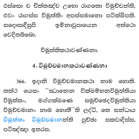
ඵස්සො ච චිත්තඤ්ච උභො රාගතො විමුච්චන්ති,
එවං රාගස්ස විමුත්තිං අපස්සමානො පටික්ඛිපති.
සදොසාදීසුපි ඉමිනාවුපායෙන අත්ථො
වෙදිතබ්බො.
විමුත්තිකථාවණ්ණනා.
4. විමුච්චමානකථාවණ්ණනා
. ඉදානි විමුච්චමානකථා නාම හොති.
366
තත්ථ යෙසං ‘‘ඣානෙන වික්ඛම්භනවිමුත්තියා
විමුත්තං, මග්ගක්ඛණෙ සමුච්ඡෙදවිමුත්තියා
විමුච්චමානං නාම හොතී’’ති ලද්ධි, තෙ සන්ධාය
විමුත්තං විමුච්චමාන
න්ති පුච්ඡා සකවාදිස්ස,
පටිඤ්ඤා ඉතරස.