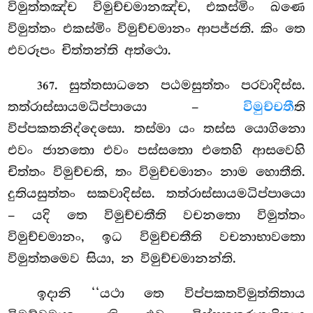
විමුත්තඤ්ච විමුච්චමානඤ්ච, එකස්මිං ඛණෙ
විමුත්තං එකස්මිං විමුච්චමානං ආපජ්ජති. කිං තෙ
එවරූපං චිත්තන්ති අත්ථො.
. සුත්තසාධනෙ පඨමසුත්තං පරවාදිස්ස.
367
තත්රාස්සායමධිප්පායො –
විමුච්චතී
ති
විප්පකතනිද්දෙසො. තස්මා යං තස්ස යොගිනො
එවං ජානතො එවං පස්සතො එතෙහි ආසවෙහි
චිත්තං විමුච්චති, තං විමුච්චමානං නාම හොතීති.
දුතියසුත්තං සකවාදිස්ස. තත්රාස්සායමධිප්පායො
– යදි තෙ විමුච්චතීති වචනතො විමුත්තං
විමුච්චමානං, ඉධ විමුච්චතීති වචනාභාවතො
විමුත්තමෙව සියා, න විමුච්චමානන්ති.
ඉදානි ‘‘යථා තෙ විප්පකතවිමුත්තිතාය