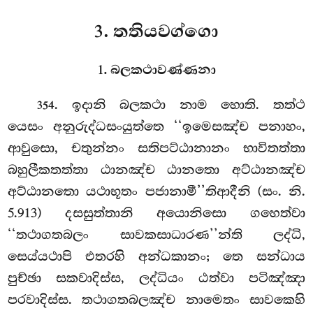
3. තතියවග්ගො
1. බලකථාවණ්ණනා
. ඉදානි
බලකථා නාම හොති. තත්ථ
354
යෙසං අනුරුද්ධසංයුත්තෙ ‘‘ඉමෙසඤ්ච පනාහං,
ආවුසො, චතුන්නං සතිපට්ඨානානං භාවිතත්තා
බහුලීකතත්තා ඨානඤ්ච ඨානතො අට්ඨානඤ්ච
අට්ඨානතො යථාභූතං පජානාමී’’තිආදීනි (සං. නි.
5.913) දසසුත්තානි අයොනිසො ගහෙත්වා
‘‘තථාගතබලං සාවකසාධාරණ’’න්ති ලද්ධි,
සෙය්යථාපි එතරහි අන්ධකානං; තෙ සන්ධාය
පුච්ඡා සකවාදිස්ස, ලද්ධියං ඨත්වා පටිඤ්ඤා
පරවාදිස්ස. තථාගතබලඤ්ච නාමෙතං සාවකෙහි