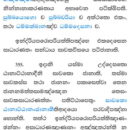
නින්නානාකරණතාය අභාවෙන පටික්ඛිපති.
පුබ්බයොගො
ච
පුබ්බචරියා
ච අත්ථතො එකං,
තථා
ධම්මක්ඛාන
ඤ්ච
ධම්මදෙසනා
ච.
ඉන්ද්රියපරොපරියත්තිපඤ්හෙ එකදෙසෙන
සාධාරණතං සන්ධාය සාවකවිසයෙ පටිජානාති.
. ඉදානි
යස්මා උද්දෙසතො
355
ඨානාට්ඨානාදීනි සාවකො ජානාති, තස්මා
සාවකස්ස තථා ජානනං පකාසෙත්වා තෙන
ජානනමත්තසාමඤ්ඤෙන තෙසං
සාවකසාධාරණත්තං පතිට්ඨාපෙතුං
සාවකො
ඨානාට්ඨානං
ජානාතී
තිආදයො පරවාදිපඤ්හා
හොන්ති. තත්ථ ඉන්ද්රියපරොපරියත්තිඤාණං
ඡන්නං අසාධාරණඤාණානං අඤ්ඤතරන්ති න