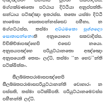
අඤ්ඤතරං සන්ධාය පුච්ඡා සකවාදිස්ස,
මග්ගක්ඛණතො පට්ඨාය දිට්ඨියා අනුප්පත්තිං
සන්ධාය පටිඤ්ඤා ඉතරස්ස. තතො යස්මා දිට්ඨි
නාමෙසා සොතාපන්නස්සෙව පහීනා, න
මග්ගට්ඨස්ස, තස්මා
අට්ඨමකො පුග්ගලො
සොතාපන්නො
ති අනුයොගො සකවාදිස්ස.
විචිකිච්ඡාපඤ්හෙපි එසෙව නයො.
අනුසයපඤ්හෙ පරියුට්ඨානතො අඤ්ඤො
අනුසයොති තෙසං ලද්ධි, තස්මා ‘‘න හෙව’’න්ති
පටික්ඛිත්තං.
සීලබ්බතපරාමාසපඤ්හෙපි
සීලබ්බතපරාමාසපරියුට්ඨානන්ති වොහාරං න
පස්සති, තස්මා පටික්ඛිපති. පරියුට්ඨානමෙවස්ස
පහීනන්ති ලද්ධි.