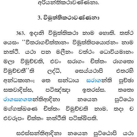
අරියන්තිකථාවණ්ණනා.
3. විමුත්තිකථාවණ්ණනා
. ඉදානි
විමුත්තිකථා නාම හොති. තත්ථ
363
යෙසං ‘‘වීතරාගචිත්තානං විමුත්තිපයොජනං නාම
නත්ථි. යථා පන මලීනං වත්ථං ධොවියමානං
මලා විමුච්චති, එවං සරාගං චිත්තං රාගතො
විමුච්චතී’’ති ලද්ධි, සෙය්යථාපි එතරහි
අන්ධකානං; තෙ සන්ධාය
සරාග
න්ති පුච්ඡා
සකවාදිස්ස, පටිඤ්ඤා ඉතරස්ස. තතො
රාගසහගත
න්තිආදිනා නයෙන පුට්ඨො
මග්ගක්ඛණෙ චිත්තං විමුච්චති නාම. තදා ච
එවරූපං චිත්තං නත්ථීති පටික්ඛිපති.
සඵස්සන්තිආදිනා නයෙන පුට්ඨොපි යථා