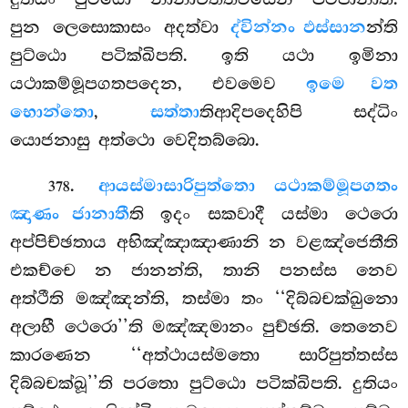
පුන ලෙසොකාසං අදත්වා
ද්වින්නං ඵස්සාන
න්ති
පුට්ඨො පටික්ඛිපති. ඉති යථා ඉමිනා
යථාකම්මූපගතපදෙන, එවමෙව
ඉමෙ වත
භොන්තො
,
සත්තා
තිආදිපදෙහිපි සද්ධිං
යොජනාසු අත්ථො වෙදිතබ්බො.
.
ආයස්මා
සාරිපුත්තො යථාකම්මූපගතං
378
ඤාණං ජානාතී
ති ඉදං සකවාදී යස්මා ථෙරො
අප්පිච්ඡතාය අභිඤ්ඤාඤාණානි න වළඤ්ජෙතීති
එකච්චෙ න ජානන්ති, තානි පනස්ස නෙව
අත්ථීති මඤ්ඤන්ති, තස්මා තං ‘‘දිබ්බචක්ඛුනො
අලාභී ථෙරො’’ති මඤ්ඤමානං පුච්ඡති. තෙනෙව
කාරණෙන ‘‘අත්ථායස්මතො සාරිපුත්තස්ස
දිබ්බචක්ඛූ’’ති පරතො පුට්ඨො පටික්ඛිපති. දුතියං