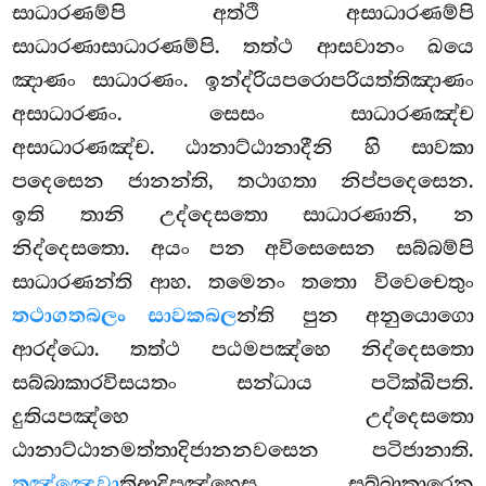
සාධාරණම්පි අත්ථි අසාධාරණම්පි
සාධාරණාසාධාරණම්පි. තත්ථ ආසවානං ඛයෙ
ඤාණං සාධාරණං. ඉන්ද්රියපරොපරියත්තිඤාණං
අසාධාරණං. සෙසං සාධාරණඤ්ච
අසාධාරණඤ්ච. ඨානාට්ඨානාදීනි හි සාවකා
පදෙසෙන ජානන්ති, තථාගතා නිප්පදෙසෙන.
ඉති තානි උද්දෙසතො සාධාරණානි, න
නිද්දෙසතො. අයං පන අවිසෙසෙන සබ්බම්පි
සාධාරණන්ති ආහ. තමෙනං තතො විවෙචෙතුං
තථාගතබලං සාවකබල
න්ති පුන අනුයොගො
ආරද්ධො. තත්ථ පඨමපඤ්හෙ නිද්දෙසතො
සබ්බාකාරවිසයතං සන්ධාය පටික්ඛිපති.
දුතියපඤ්හෙ උද්දෙසතො
ඨානාට්ඨානමත්තාදිජානනවසෙන පටිජානාති.
තඤ්ඤෙවා
තිආදිපඤ්හෙසු සබ්බාකාරෙන