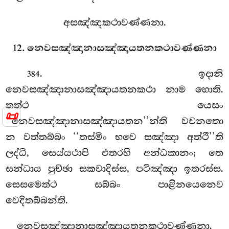
අසඤ්ඤකථාවණ්ණනා.
12. නෙවසඤ්ඤානාසඤ්ඤායතනකථාවණ්ණනා
. ඉදානි
384
නෙවසඤ්ඤානාසඤ්ඤායතනකථා නාම හොති.
තත්ථ යෙසං
📜
‘‘නෙවසඤ්ඤානාසඤ්ඤායතන’’න්ති වචනතො
න වත්තබ්බං ‘‘තස්මිං භවෙ සඤ්ඤා අත්ථී’’ති
ලද්ධි, සෙය්යථාපි එතරහි අන්ධකානං; තෙ
සන්ධාය පුච්ඡා සකවාදිස්ස, පටිඤ්ඤා ඉතරස්ස.
සෙසමෙත්ථ සබ්බං පාළිනයෙනෙව
වෙදිතබ්බන්ති.
නෙවසඤ්ඤානාසඤ්ඤායතනකථාවණ්ණනා.