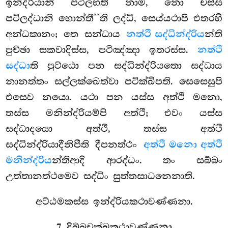
ඉන්ද්රියානි පටිලභති නාම, නො චස්ස
පටිලද්ධානි හොන්තී’’ති ලද්ධි, සෙය්යථාපි එතරහි
අන්ධකානං; තෙ සන්ධාය
නත්ථි සද්ධින්ද්රිය
න්ති
පුච්ඡා සකවාදිස්ස, පටිඤ්ඤා ඉතරස්ස.
නත්ථි
සද්ධා
ති පුට්ඨො පන සද්ධින්ද්රියතො සද්ධාය
නානත්තං සල්ලක්ඛෙත්වා පටික්ඛිපති. සෙසෙසුපි
එසෙව නයො. යථා පන යස්ස අත්ථි මනො,
තස්ස මනින්ද්රියම්පි අත්ථි; එවං යස්ස
සද්ධාදයො අත්ථි, තස්ස අත්ථි
සද්ධින්ද්රියාදීනිපීති දීපනත්ථං
අත්ථි මනො අත්ථි
මනින්ද්රිය
න්තිආදි ආරද්ධං. තං සබ්බං
උත්තානත්ථමෙව සද්ධිං සුත්තසාධනෙනාති.
අට්ඨමකස්ස ඉන්ද්රියකථාවණ්ණනා.
7. දිබ්බචක්ඛුකථාවණ්ණනා