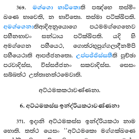
.
මග්ගො භාවිතො
ති පඤ්හෙ තස්මිං
369
ඛණෙ භාවෙති, න භාවිතො. තස්මා පටික්ඛිපති.
අමග්ගෙනා
තිආදිඅනුයොගෙ පඨමමග්ගෙනෙව
පහීනභාවං සන්ධාය පටික්ඛිපති. යදි හි
අමග්ගෙන පහීයෙථ, ගොත්රභුපුග්ගලාදීනම්පි
පහීයෙථාති ආපජ්ජනතො.
උප්පජ්ජිස්සතී
ති පුච්ඡා
පරවාදිස්ස, විස්සජ්ජනං සකවාදිස්ස. සෙසං
සබ්බත්ථ උත්තානත්ථමෙවාති.
අට්ඨමකකථාවණ්ණනා.
6. අට්ඨමකස්ස ඉන්ද්රියකථාවණ්ණනා
. ඉදානි
අට්ඨමකස්ස ඉන්ද්රියකථා නාම
371
හොති. තත්ථ යෙසං ‘‘අට්ඨමකො මග්ගක්ඛණෙ