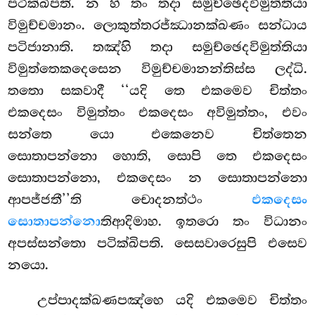
පටික්ඛිපති. න හි තං තදා සමුච්ඡෙදවිමුත්තියා
විමුච්චමානං. ලොකුත්තරජ්ඣානක්ඛණං සන්ධාය
පටිජානාති. තඤ්හි තදා සමුච්ඡෙදවිමුත්තියා
විමුත්තෙකදෙසෙන
විමුච්චමානන්තිස්ස ලද්ධි.
තතො සකවාදී ‘‘යදි තෙ එකමෙව
චිත්තං
එකදෙසං විමුත්තං එකදෙසං අවිමුත්තං, එවං
සන්තෙ යො එකෙනෙව චිත්තෙන
සොතාපන්නො හොති, සොපි තෙ එකදෙසං
සොතාපන්නො, එකදෙසං න සොතාපන්නො
ආපජ්ජතී’’ති චොදනත්ථං
එකදෙසං
සොතාපන්නො
තිආදිමාහ. ඉතරො තං විධානං
අපස්සන්තො පටික්ඛිපති. සෙසවාරෙසුපි එසෙව
නයො.
උප්පාදක්ඛණපඤ්හෙ යදි එකමෙව චිත්තං