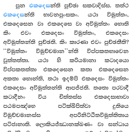
පුන
එකදෙස
න්ති පුච්ඡා සකවාදිස්ස. තත්ථ
එකදෙස
න්ති භාවනපුංසකං. යථා විමුත්තං,
එකදෙසෙන
වා එකදෙසෙ වා අවිමුත්තං හොති
කිං එවං එකදෙසං විමුත්තං, එකදෙසං
අවිමුත්තන්ති පුච්ඡති. කිං කාරණා එවං පුච්ඡතීති?
‘‘විමුත්තං විමුච්චමාන’’න්ති විප්පකතභාවෙන
වුත්තත්තා. යථා හි කරියමානා කටාදයො
විප්පකතත්තා එකදෙසෙන කතා එකදෙසෙන
අකතා හොන්ති, තථා ඉදම්පි එකදෙසං විමුත්තං
එකදෙසං අවිමුත්තන්ති ආපජ්ජති. තතො පරවාදී
කටාදීනං විය චිත්තස්ස එකදෙසාභාවා
පඨමපඤ්හෙ පටික්ඛිපිත්වා දුතියෙ
විමුච්චමානස්ස අපරිනිට්ඨිතවිමුත්තිතාය
පටිජානාති. ලොකියජ්ඣානක්ඛණං වා සන්ධාය