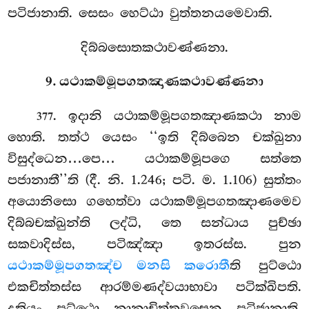
පටිජානාති. සෙසං හෙට්ඨා වුත්තනයමෙවාති.
දිබ්බසොතකථාවණ්ණනා.
9. යථාකම්මූපගතඤාණකථාවණ්ණනා
. ඉදානි
යථාකම්මූපගතඤාණකථා නාම
377
හොති. තත්ථ යෙසං ‘‘ඉති දිබ්බෙන චක්ඛුනා
විසුද්ධෙන…පෙ… යථාකම්මූපගෙ සත්තෙ
පජානාතී’’ති (දී. නි. 1.246; පටි. ම. 1.106) සුත්තං
අයොනිසො ගහෙත්වා යථාකම්මූපගතඤාණමෙව
දිබ්බචක්ඛුන්ති ලද්ධි, තෙ සන්ධාය පුච්ඡා
සකවාදිස්ස, පටිඤ්ඤා ඉතරස්ස. පුන
යථාකම්මූපගතඤ්ච මනසි කරොතී
ති පුට්ඨො
එකචිත්තස්ස ආරම්මණද්වයාභාවා පටික්ඛිපති.
දුතියං පුට්ඨො නානාචිත්තවසෙන පටිජානාති.