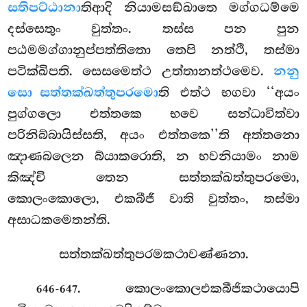
සතිපට්ඨානා
තිආදි නියාමසඞ්ඛාතෙ මග්ගධම්මෙ
දස්සෙතුං වුත්තං. තස්ස පන පුන
පඨමමග්ගානුප්පත්තිතො තෙපි නත්ථි, තස්මා
පටික්ඛිපති. සෙසමෙත්ථ උත්තානත්ථමෙව.
නනු
සො සත්තක්ඛත්තුපරමො
ති එත්ථ භගවා ‘‘අයං
පුග්ගලො එත්තකෙ භවෙ සන්ධාවිත්වා
පරිනිබ්බායිස්සති, අයං එත්තකෙ’’ති අත්තනො
ඤාණබලෙන බ්යාකරොති, න භවනියාමං නාම
කිඤ්චි තෙන සත්තක්ඛත්තුපරමො,
කොලංකොලො, එකබීජී වාති වුත්තං, තස්මා
අසාධකමෙතන්ති.
සත්තක්ඛත්තුපරමකථාවණ්ණනා.
. කොලංකොලඑකබීජිකථායොපි
646-647