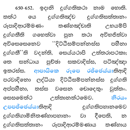
. ඉදානි දුග්ගතිකථා නාම හොති.
650-652
තත්ථ යෙ දුග්ගතිඤ්ච දුග්ගතිසත්තානං
රූපාදිආරම්මණං තණ්හඤ්චාති උභයම්පි
දුග්ගතීති ගහෙත්වා පුන තථා අවිභජිත්වා
අවිසෙසෙනෙව ‘‘දිට්ඨිසම්පන්නස්ස පහීනා
දුග්ගතී’’ති වදන්ති, සෙය්යථාපි උත්තරාපථකා;
තෙ සන්ධාය පුච්ඡා සකවාදිස්ස, පටිඤ්ඤා
ඉතරස්ස.
ආපායිකෙ රූපෙ රජ්ජෙය්යා
තිආදි
පරවාදිනො ලද්ධියා දිට්ඨිසම්පන්නස්ස දුග්ගති
අප්පහීනා, තස්ස වසෙන චොදෙතුං වුත්තං.
සෙසමෙත්ථ උත්තානත්ථමෙව.
නිරයං
උපපජ්ජෙය්යා
තිආදි දුග්ගතිපහානමෙව
දුග්ගතිගාමිනිතණ්හාපහානං වා දීපෙති, න
දුග්ගතිසත්තානං රූපාදිආරම්මණාය තණ්හාය