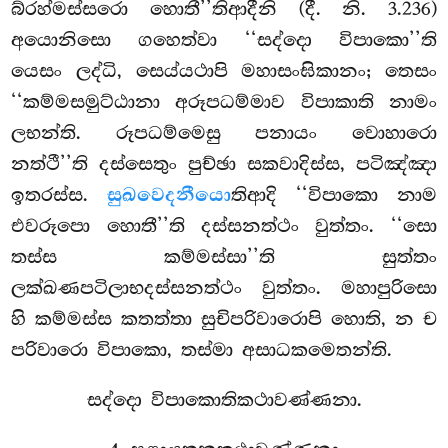
බ්රහ්මස්සරො හොතී’’තිආදීනි (දී. නි. 3.236)
අයොනිසො ගහෙත්වා ‘‘සද්දො විපාකො’’ති
යෙසං ලද්ධි, සෙය්යථාපි මහාසංඝිකානං; තෙසං
‘‘කම්මසමුට්ඨානා අරූපධම්මාව විපාකාති නාමං
ලභන්ති. රූපධම්මෙසු පනායං වොහාරො
නත්ථී’’ති දස්සෙතුං පුච්ඡා සකවාදිස්ස, පටිඤ්ඤා
ඉතරස්ස.
සුඛවෙදනීයො
තිආදි ‘‘විපාකො නාම
එවරූපො හොතී’’ති දස්සනත්ථං වුත්තං. ‘‘සො
තස්ස කම්මස්සා’’ති සුත්තං
ලක්ඛණපටිලාභදස්සනත්ථං වුත්තං. මහාපුරිසො
හි කම්මස්ස කතත්තා සුචිපරිවාරොපි හොති, න ච
පරිවාරො විපාකො, තස්මා අසාධකමෙතන්ති.
සද්දො විපාකොතිකථාවණ්ණනා.