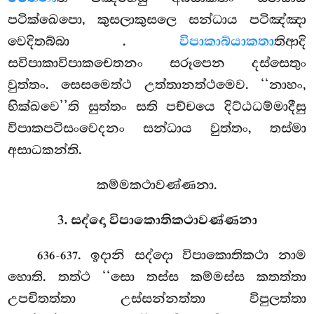
පටික්ඛෙපො, කුසලාකුසලෙ සන්ධාය පටිඤ්ඤා
වෙදිතබ්බා
.
විපාකාබ්යාකතා
තිආදි
සවිපාකාවිපාකචෙතනං සරූපෙන දස්සෙතුං
වුත්තං. සෙසමෙත්ථ උත්තානත්ථමෙව. ‘‘නාහං,
භික්ඛවෙ’’ති සුත්තං සති පච්චයෙ දිට්ඨධම්මාදීසු
විපාකපටිසංවෙදනං සන්ධාය වුත්තං, තස්මා
අසාධකන්ති.
කම්මකථාවණ්ණනා.
3. සද්දො විපාකොතිකථාවණ්ණනා
. ඉදානි
සද්දො විපාකොතිකථා නාම
636-637
හොති. තත්ථ ‘‘සො තස්ස කම්මස්ස කතත්තා
උපචිතත්තා උස්සන්නත්තා විපුලත්තා