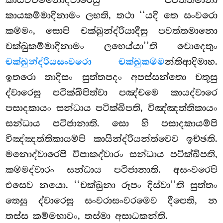
කායකම්මාදිනාමං ලභති, තථා ‘‘යදි තෙ සංවරො
කම්මං, සොපි චක්ඛුන්ද්රියාදීසු පවත්තමානො
චක්ඛුකම්මාදිනාමං ලභෙය්යා’’ති චොදෙතුං
චක්ඛුන්ද්රියසංවරො චක්ඛුකම්ම
න්තිආදිමාහ.
ඉතරො තාදිසං සුත්තපදං අපස්සන්තො චතූසු
ද්වාරෙසු පටික්ඛිපිත්වා පඤ්චමෙ කායද්වාරෙ
පසාදකායං සන්ධාය පටික්ඛිපති, විඤ්ඤත්තිකායං
සන්ධාය පටිජානාති. සො හි පසාදකායම්පි
විඤ්ඤත්තිකායම්පි කායින්ද්රියන්ත්වෙව ඉච්ඡති.
මනොද්වාරෙපි විපාකද්වාරං සන්ධාය පටික්ඛිපති,
කම්මද්වාරං සන්ධාය පටිජානාති. අසංවරෙපි
එසෙව නයො. ‘‘චක්ඛුනා රූපං දිස්වා’’ති සුත්තං
තෙසු ද්වාරෙසු සංවරාසංවරමෙව දීපෙති, න
තස්ස කම්මභාවං, තස්මා අසාධකන්ති.