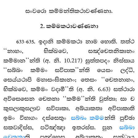
සංවරො කම්මන්තිකථාවණ්ණනා.
2. කම්මකථාවණ්ණනා
. ඉදානි කම්මකථා නාම හොති. තත්ථ
633-635
‘‘නාහං, භික්ඛවෙ, සඤ්චෙතනිකානං
කම්මාන’’න්ති (අ. නි. 10.217) සුත්තපදං නිස්සාය
‘‘සබ්බං කම්මං සවිපාක’’න්ති යෙසං ලද්ධි,
සෙය්යථාපි මහාසංඝිකානං; තෙසං ‘‘චෙතනාහං,
භික්ඛවෙ, කම්මං වදාමී’’ති (අ. නි. 6.63) සත්ථාරා
අවිසෙසෙන චෙතනා ‘‘කම්ම’’න්ති වුත්තා; සා ච
කුසලාකුසලාව සවිපාකා, අබ්යාකතා අවිපාකාති
ඉමං විභාගං දස්සෙතුං
සබ්බං කම්ම
න්ති පුච්ඡා
සකවාදිස්ස, පටිඤ්ඤා ඉතරස්ස. පුන
සබ්බා
චෙතනා
ති පඤ්හෙසු අබ්යාකතං සන්ධාය