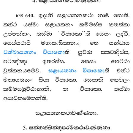
4. සළායතනකථාවණ්ණනා
. ඉදානි
සළායතනකථා නාම හොති.
638-640
තත්ථ යස්මා සළායතනං කම්මස්ස කතත්තා
උප්පන්නං, තස්මා ‘‘විපාකො’’ති යෙසං ලද්ධි,
සෙය්යථාපි මහාසංඝිකානං; තෙ සන්ධාය
චක්ඛායතනං විපාකො
ති පුච්ඡා සකවාදිස්ස,
පටිඤ්ඤා ඉතරස්ස. සෙසං හෙට්ඨා
වුත්තනයමෙව.
සළායතනං විපාකො
ති එත්ථ
මනායතනං සියා විපාකො. සෙසානි කෙවලං
කම්මසමුට්ඨානානි, න විපාකො. තස්මා
අසාධකමෙතන්ති.
සළායතනකථාවණ්ණනා.
5. සත්තක්ඛත්තුපරමකථාවණ්ණනා