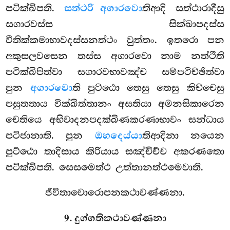
පටික්ඛිපති.
සත්ථරි අගාරවො
තිආදි සත්ථාරාදීසු
සගාරවස්ස සික්ඛාපදස්ස
වීතික්කමාභාවදස්සනත්ථං වුත්තං. ඉතරො පන
අකුසලවසෙන තස්ස අගාරවො නාම
නත්ථීති
පටික්ඛිපිත්වා සගාරවභාවඤ්ච සම්පටිච්ඡිත්වා
පුන
අගාරවො
ති පුට්ඨො තෙසු තෙසු කිච්චෙසු
පසුතතාය වික්ඛිත්තානං අසතියා අමනසිකාරෙන
චෙතියෙ අභිවාදනපදක්ඛිණකරණාභාවං සන්ධාය
පටිජානාති. පුන
ඔහදෙය්යා
තිආදිනා නයෙන
පුට්ඨො තාදිසාය කිරියාය සඤ්චිච්ච අකරණතො
පටික්ඛිපති. සෙසමෙත්ථ උත්තානත්ථමෙවාති.
ජීවිතාවොරොපනකථාවණ්ණනා.
9. දුග්ගතිකථාවණ්ණනා