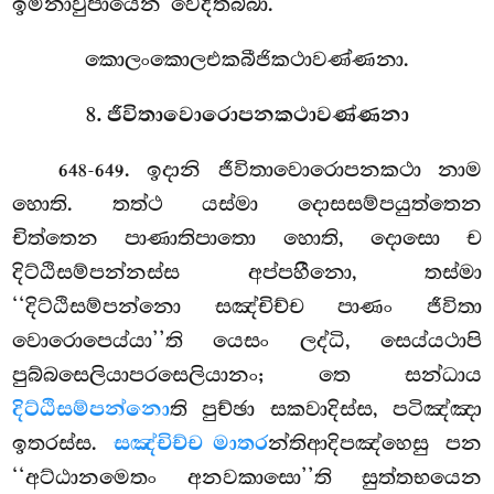
ඉමිනාවුපායෙන වෙදිතබ්බා.
කොලංකොලඑකබීජිකථාවණ්ණනා.
8. ජීවිතාවොරොපනකථාවණ්ණනා
. ඉදානි
ජීවිතාවොරොපනකථා නාම
648-649
හොති. තත්ථ යස්මා දොසසම්පයුත්තෙන
චිත්තෙන පාණාතිපාතො හොති, දොසො ච
දිට්ඨිසම්පන්නස්ස අප්පහීනො, තස්මා
‘‘දිට්ඨිසම්පන්නො සඤ්චිච්ච පාණං ජීවිතා
වොරොපෙය්යා’’ති යෙසං ලද්ධි, සෙය්යථාපි
පුබ්බසෙලියාපරසෙලියානං; තෙ සන්ධාය
දිට්ඨිසම්පන්නො
ති පුච්ඡා සකවාදිස්ස, පටිඤ්ඤා
ඉතරස්ස.
සඤ්චිච්ච මාතර
න්තිආදිපඤ්හෙසු පන
‘‘අට්ඨානමෙතං අනවකාසො’’ති සුත්තභයෙන