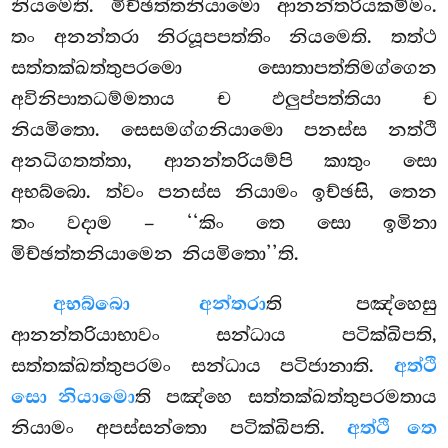
නියමෙති. මිච්ඡත්තනියාමො ආනන්තරියකම්මං.
තං අනන්තරා නිරයූපපත්තිං නියමෙති. තත්ථ
සත්තක්ඛත්තුපරමො සොතාපත්තිමග්ගෙන
අවිනිපාතධම්මතාය ච ඵලුප්පත්තියා ච
නියමිතො. සෙසමග්ගනියාමො පනස්ස නත්ථි
අනධිගතත්තා, ආනන්තරියම්පි කාතුං සො
අභබ්බො. ත්වං පනස්ස නියාමං ඉච්ඡසි, තෙන
තං වදාම – ‘‘කිං තෙ සො ඉමිනා
මිච්ඡත්තනියාමෙන නියමිතො’’ති.
අභබ්බො අන්තරා
ති පඤ්හෙසු
ආනන්තරියාභාවං
සන්ධාය පටික්ඛිපති,
සත්තක්ඛත්තුපරමං සන්ධාය පටිජානාති.
අත්ථි
සො නියාමො
ති පඤ්හෙ සත්තක්ඛත්තුපරමතාය
නියාමං අපස්සන්තො පටික්ඛිපති.
අත්ථි තෙ