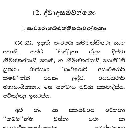
12. ද්වාදසමවග්ගො
1. සංවරො කම්මන්තිකථාවණ්ණනා
. ඉදානි
සංවරො කම්මන්තිකථා නාම
630-632
හොති. තත්ථ ‘‘චක්ඛුනා රූපං දිස්වා
නිමිත්තග්ගාහී
හොති, න නිමිත්තග්ගාහී හොතී’’ති
සුත්තං නිස්සාය ‘‘සංවරොපි අසංවරොපි
කම්ම’’න්ති යෙසං ලද්ධි, සෙය්යථාපි
මහාසංඝිකානං; තෙ සන්ධාය පුච්ඡා සකවාදිස්ස,
පටිඤ්ඤා ඉතරස්ස.
අථ නං යා සකසමයෙ චෙතනා
‘‘කම්ම’’න්ති වුත්තා යථා සා
කායවචීමනොද්වාරෙසු පවත්තමානා