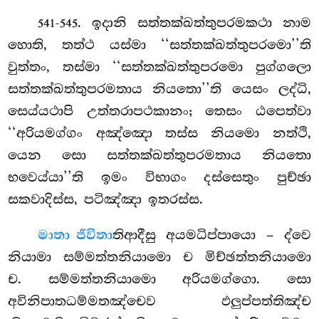
. ඉදානි
සත්තක්ඛත්තුපරමකථා නාම
541-545
හොති, තත්ථ යස්මා ‘‘සත්තක්ඛත්තුපරමො’’ති
වුත්තං, තස්මා ‘‘සත්තක්ඛත්තුපරමො පුග්ගලො
සත්තක්ඛත්තුපරමතාය නියතො’’ති යෙසං ලද්ධි,
සෙය්යථාපි උත්තරාපථකානං; තෙසං ඨපෙත්වා
‘‘අරියමග්ගං අඤ්ඤො තස්ස නියමො නත්ථි,
යෙන සො සත්තක්ඛත්තුපරමතාය නියතො
භවෙය්යා’’ති ඉමං විභාගං දස්සෙතුං පුච්ඡා
සකවාදිස්ස, පටිඤ්ඤා ඉතරස්ස.
මාතා ජීවිතා
තිආදීසු අයමධිප්පායො – ද්වෙ
නියාමා සම්මත්තනියාමො ච මිච්ඡත්තනියාමො
ච. සම්මත්තනියාමො අරියමග්ගො. සො
අවිනිපාතධම්මතඤ්චෙව ඵලුප්පත්තිඤ්ච