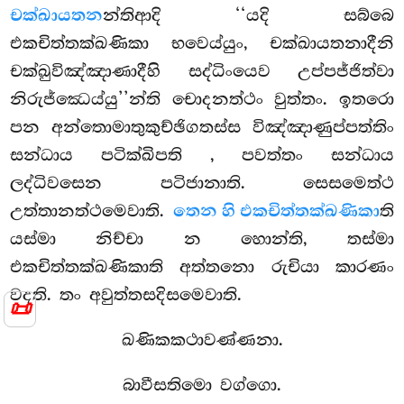
චක්ඛායතන
න්තිආදි ‘‘යදි සබ්බෙ
එකචිත්තක්ඛණිකා භවෙය්යුං, චක්ඛායතනාදීනි
චක්ඛුවිඤ්ඤාණාදීහි සද්ධිංයෙව උප්පජ්ජිත්වා
නිරුජ්ඣෙය්යු’’න්ති චොදනත්ථං වුත්තං. ඉතරො
පන අන්තොමාතුකුච්ඡිගතස්ස විඤ්ඤාණුප්පත්තිං
සන්ධාය පටික්ඛිපති
, පවත්තං සන්ධාය
ලද්ධිවසෙන පටිජානාති. සෙසමෙත්ථ
උත්තානත්ථමෙවාති.
තෙන හි එකචිත්තක්ඛණිකා
ති
යස්මා නිච්චා න හොන්ති, තස්මා
එකචිත්තක්ඛණිකාති අත්තනො රුචියා කාරණං
වදති. තං අවුත්තසදිසමෙවාති.
📜
ඛණිකකථාවණ්ණනා.
බාවීසතිමො වග්ගො.