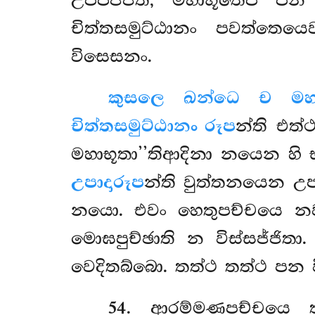
උප්පජ්ජති, මහාභූතෙපි පන 
චිත්තසමුට්ඨානං පවත්තෙයෙ
විසෙසනං.
කුසලෙ ඛන්ධෙ ච මහා
චිත්තසමුට්ඨානං රූප
න්ති එත්
මහාභූතා’’තිආදිනා නයෙන හි 
උපාදාරූප
න්ති වුත්තනයෙන උපා
නයො. එවං හෙතුපච්චයෙ නව ප
මොඝපුච්ඡාති න විස්සජ්ජිතා
වෙදිතබ්බො. තත්ථ තත්ථ පන ව
54
. ආරම්මණපච්චයෙ ත