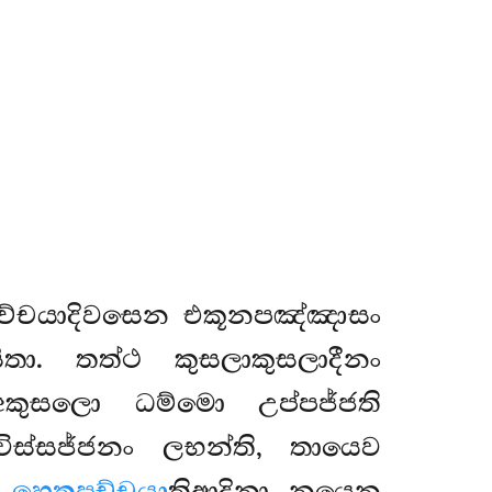
ුපච්චයාදිවසෙන එකූනපඤ්ඤාසං
තා. තත්ථ කුසලාකුසලාදීනං
 අකුසලො ධම්මො උප්පජ්ජති
ිස්සජ්ජනං ලභන්ති, තායෙව
 හෙතුපච්චයා
තිආදිනා නයෙන