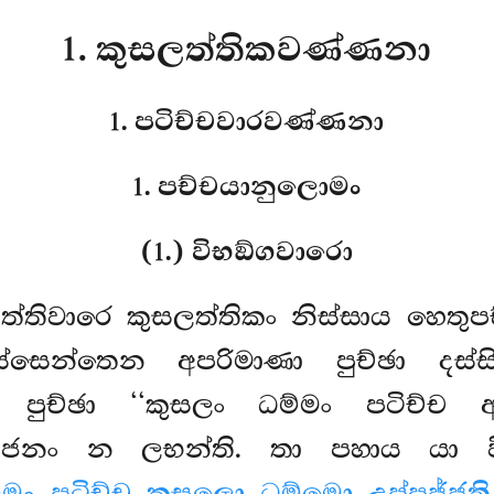
1. කුසලත්තිකවණ්ණනා
1. පටිච්චවාරවණ්ණනා
1. පච්චයානුලොමං
(1.) විභඞ්ගවාරො
්තිවාරෙ කුසලත්තිකං නිස්සාය හෙත
සෙන්තෙන අපරිමාණා පුච්ඡා දස්සි
 පුච්ඡා ‘‘කුසලං ධම්මං පටිච්ච
්සජ්ජනං න ලභන්ති. තා පහාය යා ව
්මං පටිච්ච කුසලො ධම්මො උප්පජ්ජති