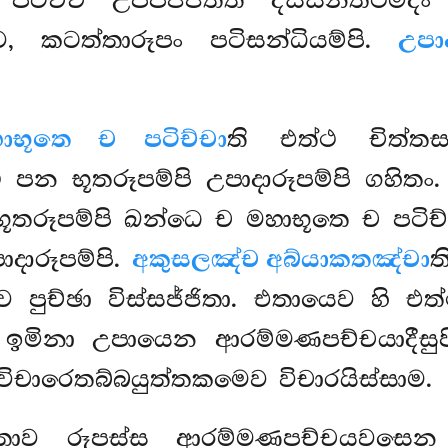
පටිච්ච උප්පජ්ජතීති දස්සනත්ථමිදං 
ව, කටත්තාරූපං පටිසන්ධියම්පි.
උපා
භූතෙ ච පටිච්චා
ති එත්ථ චිත්තස
ථ පන භූතරූපම්පි උපාදාරූපම්පි ගහිතං
භූතරූපම්පි ඛන්ධෙ ච මහාභූතෙ ච පටිච්
දාරූපම්පි.
අකුසලඤ්ච අබ්යාකතඤ්චා
ත
ුච්ඡා විස්සජ්ජිතා. එතායෙව හි එත්
. ඉමිනා උපායෙන ආරම්මණපච්චයාදීසුප
ිචාරෙතබ්බයුත්තකමෙව විචාරයිස්සාම.
ාව රූපස්ස ආරම්මණපච්චයවසෙන අ