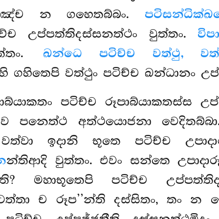
පාකඤ්ච න ගහෙතබ්බං.
පටිසන්ධික්
්ච උප්පත්තිදස්සනත්ථං වුත්තං.
විප
ුත්තං.
ඛන්ධෙ පටිච්ච වත්ථු, වත්
 ගහිතෙපි වත්ථුං පටිච්ච ඛන්ධානං උප්
පාබ්යාකතං පටිච්ච රූපාබ්යාකතස්ස උප
ෙව පනෙත්ථ අත්ථයොජනා වෙදිතබ්බා.
ං වත්වා ඉදානි භූතෙ
පටිච්ච උපාදා
ාන
න්තිආදි වුත්තං. එවං සන්තෙ උපාදා
ති? මහාභූතෙපි පටිච්ච උප්පත්ති
කටත්තා ච රූප’’න්ති දස්සිතං, තං 