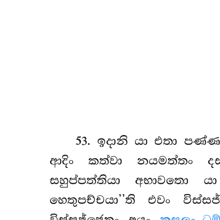
53
. ඉදානි
යා එතා පණ්ණත
ආදිං කත්වා නයමත්තං දස්
සහුප්පත්තියා අභාවතො යා
හෙතුපච්චයා’’ති එවං විස
විස්සජ්ජෙතුං අයං
කුසලං ධම