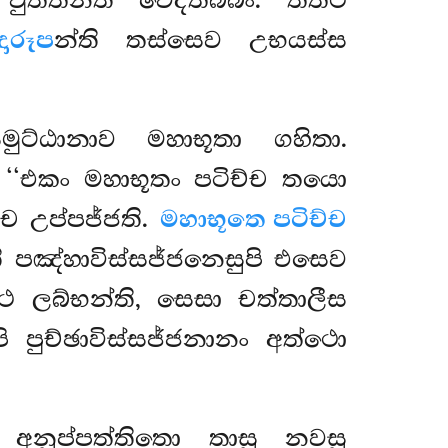
වුත්තන්ති වෙදිතබ්බං. තත්ථ
දාරූප
න්ති තස්සෙව උභයස්ස
මුට්ඨානාව මහාභූතා ගහිතා.
. ‘‘එකං මහාභූතං පටිච්ච තයො
ච උප්පජ්ජති.
මහාභූතෙ පටිච්ච
ි පඤ්හාවිස්සජ්ජනෙසුපි එසෙව
ථ ලබ්භන්ති, සෙසා චත්තාලීස
ි පුච්ඡාවිස්සජ්ජනානං අත්ථො
නුප්පත්තිතො තාසු නවසු