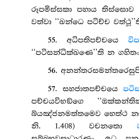
රූපමිස්සකා පහාය තිස්සොව ප
වත්වා ‘‘ඛන්ධෙ පටිච්ච වත්ථූ
55
. අධිපතිපච්චයෙ
වි
‘‘පටිසන්ධික්ඛණෙ’’ති න ගහි
56
. අනන්තරසමන්තරෙසුපි
57
. සහජාතපච්චයෙ
පටි
පච්චයවිභඞ්ගෙ ‘‘ඔක්කන
බ්යඤ්ජනමත්තමෙව හෙත්ථ නාන
නි. 1.408) වචනතො
සබ්බභවසාධාරණං. ඉධ පන 