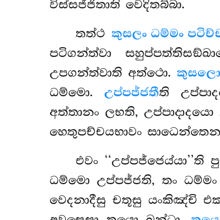
විස්සජ්ජිතාති වෙදිතබ්බා.
තත්ථ
කුසලං ධම්මං පටිච්
පටිගන්ත්වා සහුප්පත්තිස
උපගන්ත්වාති අත්ථො.
කුසලො
ධම්මො.
උප්පජ්ජතී
ති උප්පා
අත්තානං ලභති, උප්පාදාදයො
හෙතුපච්චයභාවං සාධෙන්තෙන
එවං ‘‘උප්පජ්ජෙය්යා’’ති 
ධම්මො උප්පජ්ජති, තං ධම්
වෙදනාදීසු චතූසු යංකිඤ්චි එ