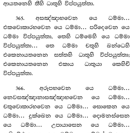
ආයතනෙහි තීහි ධාතූහි විප්පයුත්තා.
. අසඤ්ඤාභවෙන යෙ ධම්මා…
365
එකවොකාරභවෙන යෙ ධම්මා… පරිදෙවෙන යෙ
ධම්මා විප්පයුත්තා, තෙහි ධම්මෙහි යෙ ධම්මා
විප්පයුත්තා… තෙ ධම්මා චතූහි ඛන්ධෙහි
එකෙනායතනෙන සත්තහි ධාතූහි විප්පයුත්තා;
එකෙනායතනෙන එකාය ධාතුයා කෙහිචි
විප්පයුත්තා.
. අරූපභවෙන යෙ ධම්මා…
366
නෙවසඤ්ඤානාසඤ්ඤාභවෙන යෙ ධම්මා…
චතුවොකාරභවෙන යෙ ධම්මා… සොකෙන යෙ
ධම්මා… දුක්ඛෙන යෙ ධම්මා… දොමනස්සෙන
යෙ ධම්මා… උපායාසෙන යෙ ධම්මා…