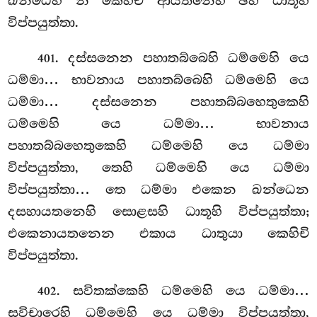
ඛන්ධෙහි න කෙහිචි ආයතනෙහි ඡහි ධාතූහි
විප්පයුත්තා.
. දස්සනෙන පහාතබ්බෙහි ධම්මෙහි යෙ
401
ධම්මා… භාවනාය පහාතබ්බෙහි ධම්මෙහි යෙ
ධම්මා… දස්සනෙන පහාතබ්බහෙතුකෙහි
ධම්මෙහි යෙ ධම්මා… භාවනාය
පහාතබ්බහෙතුකෙහි ධම්මෙහි යෙ ධම්මා
විප්පයුත්තා, තෙහි ධම්මෙහි යෙ ධම්මා
විප්පයුත්තා… තෙ ධම්මා එකෙන ඛන්ධෙන
දසහායතනෙහි සොළසහි ධාතූහි විප්පයුත්තා;
එකෙනායතනෙන එකාය ධාතුයා කෙහිචි
විප්පයුත්තා.
. සවිතක්කෙහි ධම්මෙහි යෙ ධම්මා…
402
සවිචාරෙහි ධම්මෙහි යෙ ධම්මා විප්පයුත්තා,