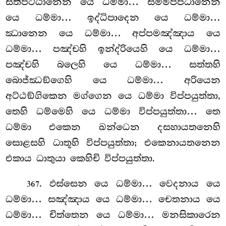
සතිපට්ඨානෙන යෙ ධම්මා… සම්මප්පධානෙන
යෙ ධම්මා… ඉද්ධිපාදෙන යෙ ධම්මා…
ඣානෙන යෙ ධම්මා… අප්පමඤ්ඤාය යෙ
ධම්මා… පඤ්චහි ඉන්ද්රියෙහි යෙ ධම්මා…
පඤ්චහි බලෙහි යෙ ධම්මා… සත්තහි
බොජ්ඣඞ්ගෙහි යෙ ධම්මා… අරියෙන
අට්ඨඞ්ගිකෙන මග්ගෙන යෙ ධම්මා විප්පයුත්තා,
තෙහි ධම්මෙහි යෙ ධම්මා විප්පයුත්තා… තෙ
ධම්මා එකෙන ඛන්ධෙන දසහායතනෙහි
සොළසහි ධාතූහි විප්පයුත්තා; එකෙනායතනෙන
එකාය ධාතුයා කෙහිචි විප්පයුත්තා.
. ඵස්සෙන යෙ ධම්මා… වෙදනාය යෙ
367
ධම්මා… සඤ්ඤාය යෙ ධම්මා… චෙතනාය යෙ
ධම්මා… චිත්තෙන යෙ ධම්මා… මනසිකාරෙන