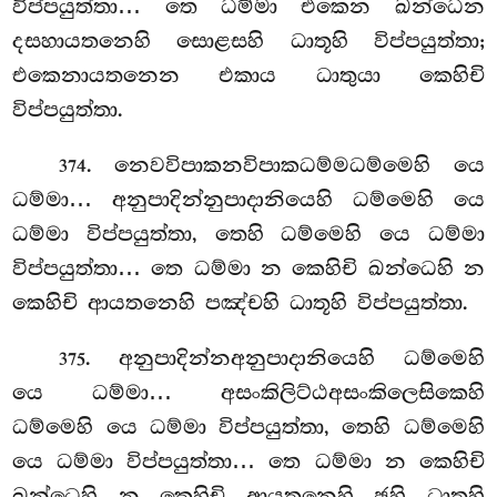
විප්පයුත්තා… තෙ ධම්මා එකෙන ඛන්ධෙන
දසහායතනෙහි සොළසහි ධාතූහි විප්පයුත්තා;
එකෙනායතනෙන එකාය ධාතුයා කෙහිචි
විප්පයුත්තා.
. නෙවවිපාකනවිපාකධම්මධම්මෙහි යෙ
374
ධම්මා… අනුපාදින්නුපාදානියෙහි ධම්මෙහි යෙ
ධම්මා විප්පයුත්තා, තෙහි ධම්මෙහි යෙ ධම්මා
විප්පයුත්තා… තෙ ධම්මා න කෙහිචි ඛන්ධෙහි න
කෙහිචි ආයතනෙහි පඤ්චහි ධාතූහි විප්පයුත්තා.
. අනුපාදින්නඅනුපාදානියෙහි
ධම්මෙහි
375
යෙ ධම්මා… අසංකිලිට්ඨඅසංකිලෙසිකෙහි
ධම්මෙහි යෙ ධම්මා විප්පයුත්තා, තෙහි ධම්මෙහි
යෙ ධම්මා විප්පයුත්තා… තෙ ධම්මා න කෙහිචි
ඛන්ධෙහි න කෙහිචි ආයතනෙහි ඡහි ධාතූහි