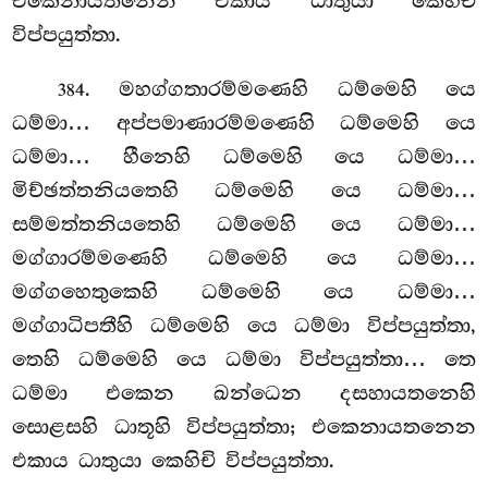
එකෙනායතනෙන එකාය ධාතුයා කෙහිචි
විප්පයුත්තා.
. මහග්ගතාරම්මණෙහි ධම්මෙහි යෙ
384
ධම්මා… අප්පමාණාරම්මණෙහි ධම්මෙහි යෙ
ධම්මා… හීනෙහි ධම්මෙහි යෙ ධම්මා…
මිච්ඡත්තනියතෙහි ධම්මෙහි යෙ ධම්මා…
සම්මත්තනියතෙහි ධම්මෙහි යෙ ධම්මා…
මග්ගාරම්මණෙහි ධම්මෙහි යෙ ධම්මා…
මග්ගහෙතුකෙහි ධම්මෙහි යෙ ධම්මා…
මග්ගාධිපතීහි ධම්මෙහි යෙ ධම්මා විප්පයුත්තා,
තෙහි ධම්මෙහි යෙ ධම්මා විප්පයුත්තා… තෙ
ධම්මා එකෙන ඛන්ධෙන දසහායතනෙහි
සොළසහි ධාතූහි විප්පයුත්තා; එකෙනායතනෙන
එකාය ධාතුයා කෙහිචි විප්පයුත්තා.