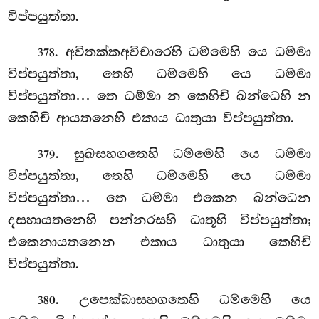
විප්පයුත්තා.
. අවිතක්කඅවිචාරෙහි ධම්මෙහි යෙ ධම්මා
378
විප්පයුත්තා, තෙහි ධම්මෙහි යෙ ධම්මා
විප්පයුත්තා… තෙ ධම්මා න කෙහිචි ඛන්ධෙහි න
කෙහිචි ආයතනෙහි එකාය ධාතුයා විප්පයුත්තා.
. සුඛසහගතෙහි ධම්මෙහි යෙ ධම්මා
379
විප්පයුත්තා, තෙහි ධම්මෙහි යෙ ධම්මා
විප්පයුත්තා… තෙ ධම්මා එකෙන ඛන්ධෙන
දසහායතනෙහි පන්නරසහි ධාතූහි විප්පයුත්තා;
එකෙනායතනෙන එකාය ධාතුයා කෙහිචි
විප්පයුත්තා.
. උපෙක්ඛාසහගතෙහි ධම්මෙහි යෙ
380