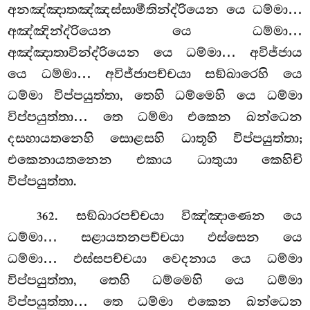
අනඤ්ඤාතඤ්ඤස්සාමීතින්ද්රියෙන යෙ ධම්මා…
අඤ්ඤින්ද්රියෙන යෙ ධම්මා…
අඤ්ඤාතාවින්ද්රියෙන යෙ ධම්මා… අවිජ්ජාය
යෙ ධම්මා… අවිජ්ජාපච්චයා සඞ්ඛාරෙහි යෙ
ධම්මා විප්පයුත්තා, තෙහි ධම්මෙහි යෙ ධම්මා
විප්පයුත්තා… තෙ ධම්මා එකෙන ඛන්ධෙන
දසහායතනෙහි සොළසහි ධාතූහි විප්පයුත්තා;
එකෙනායතනෙන එකාය ධාතුයා කෙහිචි
විප්පයුත්තා.
. සඞ්ඛාරපච්චයා විඤ්ඤාණෙන යෙ
362
ධම්මා… සළායතනපච්චයා ඵස්සෙන යෙ
ධම්මා… ඵස්සපච්චයා වෙදනාය යෙ ධම්මා
විප්පයුත්තා, තෙහි ධම්මෙහි යෙ ධම්මා
විප්පයුත්තා… තෙ ධම්මා එකෙන
ඛන්ධෙන