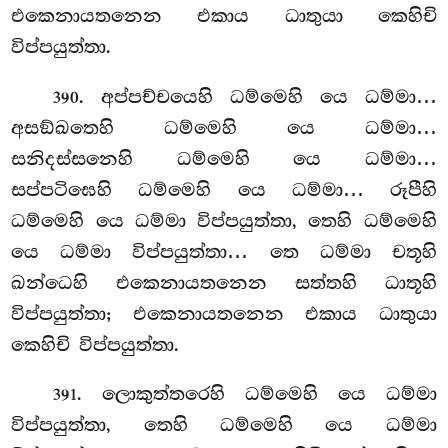
එකෙනායතනෙන එකාය ධාතුයා කෙහිචි
විප්පයුත්තා.
. අප්පච්චයෙහි ධම්මෙහි යෙ ධම්මා…
390
අසඞ්ඛතෙහි ධම්මෙහි යෙ ධම්මා…
සනිදස්සනෙහි ධම්මෙහි යෙ ධම්මා…
සප්පටිඝෙහි ධම්මෙහි යෙ ධම්මා… රූපීහි
ධම්මෙහි යෙ ධම්මා විප්පයුත්තා, තෙහි ධම්මෙහි
යෙ ධම්මා විප්පයුත්තා… තෙ ධම්මා චතූහි
ඛන්ධෙහි එකෙනායතනෙන සත්තහි ධාතූහි
විප්පයුත්තා; එකෙනායතනෙන එකාය ධාතුයා
කෙහිචි විප්පයුත්තා.
. ලොකුත්තරෙහි ධම්මෙහි යෙ ධම්මා
391
විප්පයුත්තා, තෙහි ධම්මෙහි යෙ ධම්මා