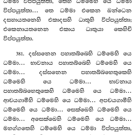
ධම්මා විප්පයුත්තා, තෙහි ධම්මෙහි යෙ ධම්මා
විප්පයුත්තා… තෙ ධම්මා එකෙන ඛන්ධෙන
දසහායතනෙහි එකාදසහි ධාතූහි විප්පයුත්තා;
එකෙනායතනෙන එකාය ධාතුයා කෙහිචි
විප්පයුත්තා.
. දස්සනෙන පහාතබ්බෙහි ධම්මෙහි යෙ
381
ධම්මා… භාවනාය පහාතබ්බෙහි ධම්මෙහි යෙ
ධම්මා… දස්සනෙන පහාතබ්බහෙතුකෙහි
ධම්මෙහි
යෙ ධම්මා… භාවනාය
පහාතබ්බහෙතුකෙහි ධම්මෙහි යෙ ධම්මා…
ආචයගාමීහි ධම්මෙහි යෙ ධම්මා… අපචයගාමීහි
ධම්මෙහි යෙ ධම්මා… සෙක්ඛෙහි ධම්මෙහි යෙ
ධම්මා… අසෙක්ඛෙහි ධම්මෙහි යෙ ධම්මා…
මහග්ගතෙහි ධම්මෙහි යෙ ධම්මා විප්පයුත්තා,