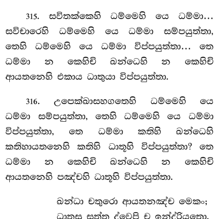
. සවිතක්කෙහි ධම්මෙහි යෙ ධම්මා…
315
සවිචාරෙහි ධම්මෙහි යෙ ධම්මා සම්පයුත්තා,
තෙහි ධම්මෙහි යෙ ධම්මා විප්පයුත්තා… තෙ
ධම්මා න කෙහිචි ඛන්ධෙහි න කෙහිචි
ආයතනෙහි එකාය ධාතුයා විප්පයුත්තා.
. උපෙක්ඛාසහගතෙහි ධම්මෙහි යෙ
316
ධම්මා සම්පයුත්තා, තෙහි ධම්මෙහි යෙ ධම්මා
විප්පයුත්තා, තෙ ධම්මා කතිහි ඛන්ධෙහි
කතිහායතනෙහි කතිහි ධාතූහි විප්පයුත්තා? තෙ
ධම්මා න කෙහිචි ඛන්ධෙහි න කෙහිචි
ආයතනෙහි පඤ්චහි ධාතූහි විප්පයුත්තා.
ඛන්ධා
චතුරො ආයතනඤ්ච මෙකං;
ධාතූසු සත්ත ද්වෙපි ච ඉන්ද්රියතො.