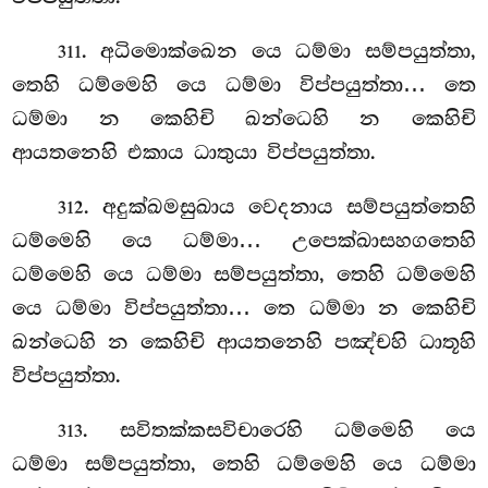
. අධිමොක්ඛෙන යෙ ධම්මා සම්පයුත්තා,
311
තෙහි ධම්මෙහි යෙ ධම්මා විප්පයුත්තා… තෙ
ධම්මා න කෙහිචි ඛන්ධෙහි න කෙහිචි
ආයතනෙහි එකාය ධාතුයා විප්පයුත්තා.
. අදුක්ඛමසුඛාය
වෙදනාය සම්පයුත්තෙහි
312
ධම්මෙහි යෙ ධම්මා… උපෙක්ඛාසහගතෙහි
ධම්මෙහි යෙ ධම්මා සම්පයුත්තා, තෙහි ධම්මෙහි
යෙ ධම්මා විප්පයුත්තා… තෙ ධම්මා න කෙහිචි
ඛන්ධෙහි න කෙහිචි ආයතනෙහි පඤ්චහි ධාතූහි
විප්පයුත්තා.
. සවිතක්කසවිචාරෙහි ධම්මෙහි යෙ
313
ධම්මා සම්පයුත්තා, තෙහි ධම්මෙහි යෙ ධම්මා