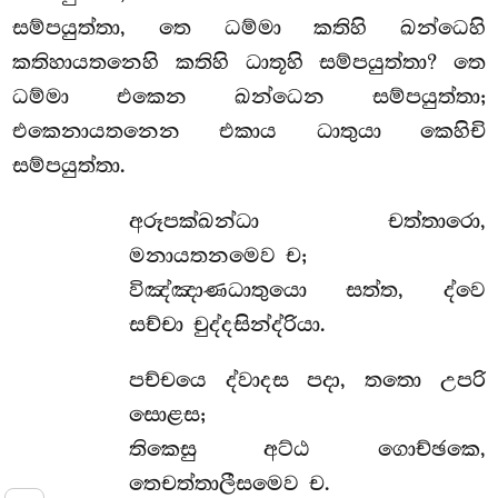
සම්පයුත්තා, තෙ ධම්මා කතිහි ඛන්ධෙහි
කතිහායතනෙහි කතිහි ධාතූහි සම්පයුත්තා? තෙ
ධම්මා එකෙන ඛන්ධෙන සම්පයුත්තා;
එකෙනායතනෙන එකාය ධාතුයා කෙහිචි
සම්පයුත්තා.
අරූපක්ඛන්ධා චත්තාරො,
මනායතනමෙව ච;
විඤ්ඤාණධාතුයො සත්ත, ද්වෙ
සච්චා චුද්දසින්ද්රියා.
පච්චයෙ ද්වාදස පදා, තතො උපරි
සොළස;
තිකෙසු අට්ඨ ගොච්ඡකෙ,
තෙචත්තාලීසමෙව ච.