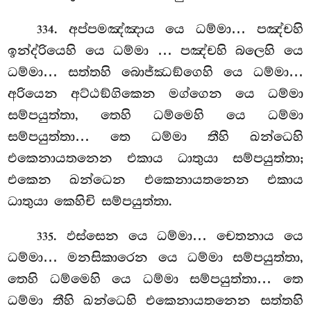
. අප්පමඤ්ඤාය යෙ ධම්මා… පඤ්චහි
334
ඉන්ද්රියෙහි යෙ ධම්මා
… පඤ්චහි බලෙහි යෙ
ධම්මා… සත්තහි බොජ්ඣඞ්ගෙහි යෙ ධම්මා…
අරියෙන අට්ඨඞ්ගිකෙන මග්ගෙන යෙ ධම්මා
සම්පයුත්තා, තෙහි ධම්මෙහි යෙ ධම්මා
සම්පයුත්තා… තෙ ධම්මා තීහි ඛන්ධෙහි
එකෙනායතනෙන එකාය ධාතුයා සම්පයුත්තා;
එකෙන ඛන්ධෙන එකෙනායතනෙන එකාය
ධාතුයා කෙහිචි සම්පයුත්තා.
. ඵස්සෙන යෙ ධම්මා… චෙතනාය යෙ
335
ධම්මා… මනසිකාරෙන යෙ ධම්මා සම්පයුත්තා,
තෙහි ධම්මෙහි යෙ ධම්මා සම්පයුත්තා… තෙ
ධම්මා තීහි ඛන්ධෙහි එකෙනායතනෙන සත්තහි