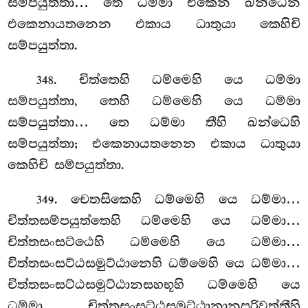
සම්පයුත්තා… තෙ ධම්මා එකෙන ඛන්ධෙන
එකෙනායතනෙන එකාය ධාතුයා කෙහිචි
සම්පයුත්තා.
. චිත්තෙහි ධම්මෙහි යෙ ධම්මා
348
සම්පයුත්තා, තෙහි ධම්මෙහි යෙ
ධම්මා
සම්පයුත්තා… තෙ ධම්මා තීහි ඛන්ධෙහි
සම්පයුත්තා; එකෙනායතනෙන එකාය ධාතුයා
කෙහිචි සම්පයුත්තා.
. චෙතසිකෙහි
ධම්මෙහි යෙ ධම්මා…
349
චිත්තසම්පයුත්තෙහි ධම්මෙහි යෙ ධම්මා…
චිත්තසංසට්ඨෙහි ධම්මෙහි යෙ ධම්මා…
චිත්තසංසට්ඨසමුට්ඨානෙහි ධම්මෙහි යෙ ධම්මා…
චිත්තසංසට්ඨසමුට්ඨානසහභූහි ධම්මෙහි යෙ
ධම්මා… චිත්තසංසට්ඨසමුට්ඨානානුපරිවත්තීහි