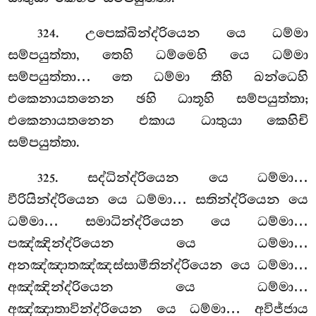
. උපෙක්ඛින්ද්රියෙන යෙ ධම්මා
324
සම්පයුත්තා, තෙහි ධම්මෙහි යෙ ධම්මා
සම්පයුත්තා… තෙ ධම්මා තීහි ඛන්ධෙහි
එකෙනායතනෙන ඡහි ධාතූහි සම්පයුත්තා;
එකෙනායතනෙන එකාය ධාතුයා කෙහිචි
සම්පයුත්තා.
. සද්ධින්ද්රියෙන
යෙ ධම්මා…
325
වීරියින්ද්රියෙන යෙ ධම්මා… සතින්ද්රියෙන
යෙ
ධම්මා… සමාධින්ද්රියෙන යෙ ධම්මා…
පඤ්ඤින්ද්රියෙන යෙ ධම්මා…
අනඤ්ඤාතඤ්ඤස්සාමීතින්ද්රියෙන යෙ ධම්මා…
අඤ්ඤින්ද්රියෙන යෙ ධම්මා…
අඤ්ඤාතාවින්ද්රියෙන යෙ ධම්මා… අවිජ්ජාය