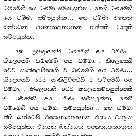
ධම්මෙහි යෙ ධම්මා සම්පයුත්තා
, තෙහි ධම්මෙහි
යෙ ධම්මා සම්පයුත්තා… තෙ ධම්මා එකෙන
ඛන්ධෙන එකෙනායතනෙන සත්තහි ධාතූහි
සම්පයුත්තා.
. උපාදානෙහි ධම්මෙහි යෙ ධම්මා…
350
කිලෙසෙහි ධම්මෙහි යෙ ධම්මා… කිලෙසෙහි
චෙව සංකිලෙසිකෙහි ච ධම්මෙහි යෙ ධම්මා…
කිලෙසෙහි චෙව සංකිලිට්ඨෙහි ච ධම්මෙහි යෙ
ධම්මා… කිලෙසෙහි චෙව කිලෙසසම්පයුත්තෙහි
ච ධම්මෙහි යෙ ධම්මා සම්පයුත්තා, තෙහි
ධම්මෙහි යෙ ධම්මා සම්පයුත්තා… තෙ ධම්මා
තීහි ඛන්ධෙහි එකෙනායතනෙන එකාය ධාතුයා
සම්පයුත්තා; එකෙන ඛන්ධෙන එකෙනායතනෙන