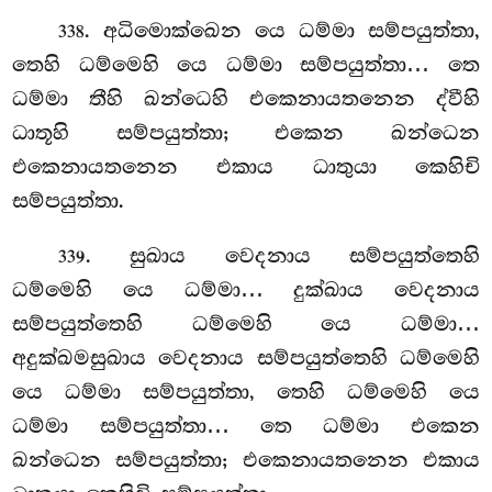
. අධිමොක්ඛෙන
යෙ ධම්මා සම්පයුත්තා,
338
තෙහි ධම්මෙහි යෙ ධම්මා සම්පයුත්තා… තෙ
ධම්මා තීහි ඛන්ධෙහි එකෙනායතනෙන ද්වීහි
ධාතූහි සම්පයුත්තා; එකෙන ඛන්ධෙන
එකෙනායතනෙන එකාය ධාතුයා කෙහිචි
සම්පයුත්තා.
. සුඛාය
වෙදනාය සම්පයුත්තෙහි
339
ධම්මෙහි යෙ ධම්මා… දුක්ඛාය වෙදනාය
සම්පයුත්තෙහි ධම්මෙහි යෙ ධම්මා…
අදුක්ඛමසුඛාය වෙදනාය සම්පයුත්තෙහි ධම්මෙහි
යෙ ධම්මා සම්පයුත්තා, තෙහි ධම්මෙහි යෙ
ධම්මා සම්පයුත්තා… තෙ ධම්මා එකෙන
ඛන්ධෙන සම්පයුත්තා; එකෙනායතනෙන එකාය