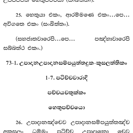
උප්පජ්ජති හෙතුපච්චයා (සංඛිත්තං).
. හෙතුයා එකං, ආරම්මණෙ එකං…පෙ…
25
අවිගතෙ එකං (සංඛිත්තං).
(සහජාතවාරෙපි…පෙ… පඤ්හාවාරෙපි
සබ්බත්ථ එකං.)
73-1. උපාදානඋපාදානසම්පයුත්තදුක-කුසලත්තිකං
1-7. පටිච්චවාරාදි
පච්චයචතුක්කං
හෙතුපච්චයො
. උපාදානඤ්චෙව උපාදානසම්පයුත්තඤ්ච
26
අකුසලං ධම්මං පටිච්ච උපාදානො චෙව