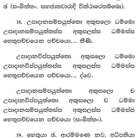
ඡ (සංඛිත්තං. සහජාතවාරාදි විත්ථාරෙතබ්බො).
. උපාදානසම්පයුත්තො
අකුසලො ධම්මො
18
උපාදානසම්පයුත්තස්ස අකුසලස්ස ධම්මස්ස
හෙතුපච්චයෙන පච්චයො… තීණි.
උපාදානවිප්පයුත්තො අකුසලො ධම්මො
උපාදානවිප්පයුත්තස්ස අකුසලස්ස ධම්මස්ස
හෙතුපච්චයෙන පච්චයො… ද්වෙ.
උපාදානසම්පයුත්තො අකුසලො ච
උපාදානවිප්පයුත්තො අකුසලො ච ධම්මා
උපාදානසම්පයුත්තස්ස අකුසලස්ස ධම්මස්ස
හෙතුපච්චයෙන පච්චයො (සංඛිත්තං).
. හෙතුයා ඡ, ආරම්මණෙ නව, අධිපතියා
19