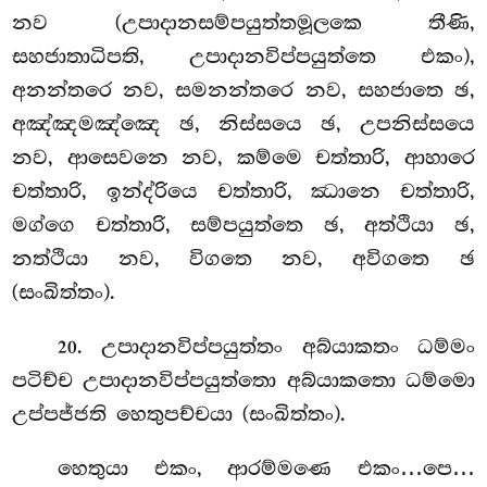
නව (උපාදානසම්පයුත්තමූලකෙ තීණි,
සහජාතාධිපති, උපාදානවිප්පයුත්තෙ එකං),
අනන්තරෙ නව, සමනන්තරෙ නව, සහජාතෙ ඡ,
අඤ්ඤමඤ්ඤෙ ඡ, නිස්සයෙ ඡ, උපනිස්සයෙ
නව, ආසෙවනෙ නව, කම්මෙ චත්තාරි, ආහාරෙ
චත්තාරි, ඉන්ද්රියෙ චත්තාරි, ඣානෙ චත්තාරි,
මග්ගෙ චත්තාරි, සම්පයුත්තෙ ඡ, අත්ථියා ඡ,
නත්ථියා නව, විගතෙ නව, අවිගතෙ ඡ
(සංඛිත්තං).
. උපාදානවිප්පයුත්තං
අබ්යාකතං ධම්මං
20
පටිච්ච උපාදානවිප්පයුත්තො අබ්යාකතො ධම්මො
උප්පජ්ජති හෙතුපච්චයා (සංඛිත්තං).
හෙතුයා
එකං, ආරම්මණෙ එකං…පෙ…