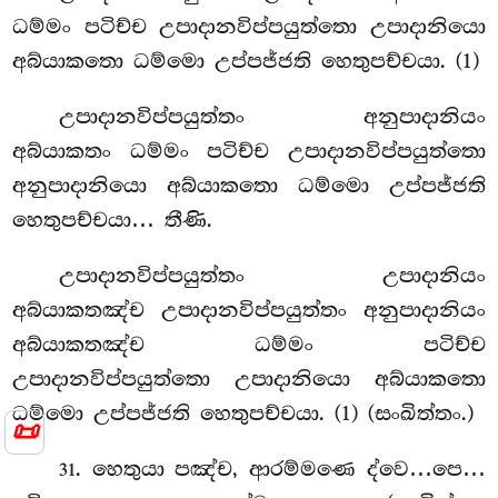
ධම්මං පටිච්ච උපාදානවිප්පයුත්තො උපාදානියො
අබ්යාකතො ධම්මො උප්පජ්ජති හෙතුපච්චයා. (1)
උපාදානවිප්පයුත්තං අනුපාදානියං
අබ්යාකතං ධම්මං පටිච්ච උපාදානවිප්පයුත්තො
අනුපාදානියො අබ්යාකතො ධම්මො උප්පජ්ජති
හෙතුපච්චයා… තීණි.
උපාදානවිප්පයුත්තං උපාදානියං
අබ්යාකතඤ්ච උපාදානවිප්පයුත්තං අනුපාදානියං
අබ්යාකතඤ්ච ධම්මං පටිච්ච
උපාදානවිප්පයුත්තො උපාදානියො අබ්යාකතො
ධම්මො උප්පජ්ජති හෙතුපච්චයා. (1) (සංඛිත්තං.)
📜
. හෙතුයා පඤ්ච, ආරම්මණෙ ද්වෙ…පෙ…
31