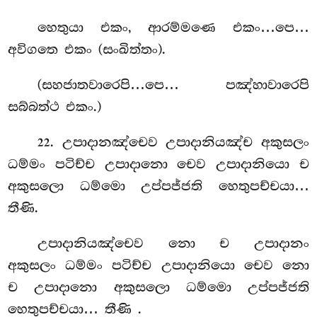
හෙතුයා එකං, ආරම්මණෙ එකං…පෙ…
අවිගතෙ එකං (සංඛිත්තං).
(සහජාතවාරෙපි…පෙ… පඤ්හාවාරෙපි
සබ්බත්ථ එකං.)
. උපාදානඤ්චෙව උපාදානියඤ්ච අකුසලං
22
ධම්මං පටිච්ච උපාදානො චෙව උපාදානියො ච
අකුසලො ධම්මො උප්පජ්ජති හෙතුපච්චයා…
තීණි.
උපාදානියඤ්චෙව
නො ච උපාදානං
අකුසලං ධම්මං පටිච්ච උපාදානියො චෙව නො
ච උපාදානො අකුසලො ධම්මො උප්පජ්ජති
හෙතුපච්චයා… තීණි
.