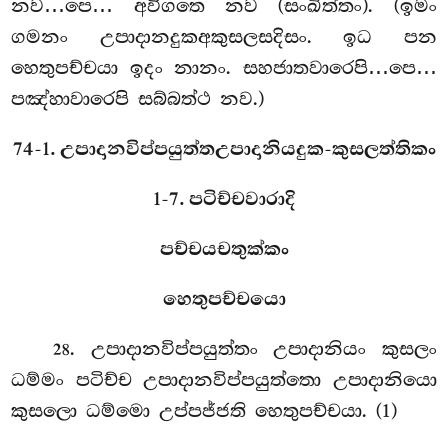
නව…පෙ… අවිගතෙ නව (සංඛිත්තං). (ඉමං
ගමනං උපාදානදුකඅකුසලසදිසං. ඉධ පන
හෙතුපච්චයා ඉදං නානං. සහජාතවාරෙපි…පෙ…
පඤ්හාවාරෙපි සබ්බත්ථ නව.)
74-1. උපාදානවිප්පයුත්තඋපාදානියදුක-කුසලත්තිකං
1-7. පටිච්චවාරාදි
පච්චයචතුක්කං
හෙතුපච්චයො
. උපාදානවිප්පයුත්තං
උපාදානියං කුසලං
28
ධම්මං පටිච්ච උපාදානවිප්පයුත්තො උපාදානියො
කුසලො ධම්මො උප්පජ්ජති හෙතුපච්චයා. (1)