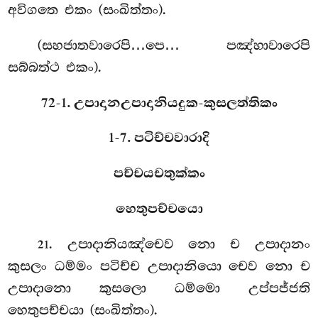
අවිගතෙ එකං (සංඛිත්තං).
(සහජාතවාරෙපි…පෙ… පඤ්හාවාරෙපි
සබ්බත්ථ එකං).
72-1. උපාදානඋපාදානියදුක-කුසලත්තිකං
1-7. පටිච්චවාරාදි
පච්චයචතුක්කං
හෙතුපච්චයො
. උපාදානියඤ්චෙව නො ච උපාදානං
21
කුසලං ධම්මං පටිච්ච උපාදානියො චෙව නො ච
උපාදානො කුසලො ධම්මො උප්පජ්ජති
හෙතුපච්චයා (සංඛිත්තං).