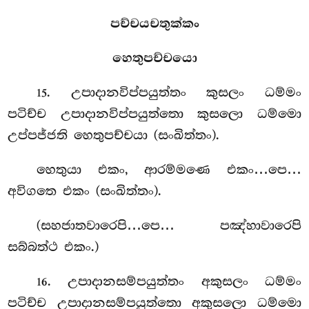
පච්චයචතුක්කං
හෙතුපච්චයො
. උපාදානවිප්පයුත්තං කුසලං ධම්මං
15
පටිච්ච උපාදානවිප්පයුත්තො කුසලො ධම්මො
උප්පජ්ජති හෙතුපච්චයා (සංඛිත්තං).
හෙතුයා එකං, ආරම්මණෙ එකං…පෙ…
අවිගතෙ එකං (සංඛිත්තං).
(සහජාතවාරෙපි…පෙ… පඤ්හාවාරෙපි
සබ්බත්ථ එකං.)
. උපාදානසම්පයුත්තං අකුසලං ධම්මං
16
පටිච්ච උපාදානසම්පයුත්තො
අකුසලො ධම්මො