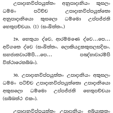
උපාදානවිප්පයුත්තං අනුපාදානියං කුසලං
ධම්මං පටිච්ච උපාදානවිප්පයුත්තො
අනුපාදානියො කුසලො ධම්මො උප්පජ්ජති
හෙතුපච්චයා. (1) (සංඛිත්තං.)
. හෙතුයා ද්වෙ, ආරම්මණෙ ද්වෙ…පෙ…
29
අවිගතෙ ද්වෙ (සංඛිත්තං. ලොකියදුකකුසලසදිසං.
සහජාතවාරම්පි…පෙ… පඤ්හාවාරම්පි
විත්ථාරෙතබ්බං).
. උපාදානවිප්පයුත්තං
උපාදානියං අකුසලං
30
ධම්මං පටිච්ච උපාදානවිප්පයුත්තො උපාදානියො
අකුසලො ධම්මො උප්පජ්ජති හෙතුපච්චයා
(සබ්බත්ථ එකං).
උපාදානවිප්පයුත්තං උපාදානියං අබ්යාකතං