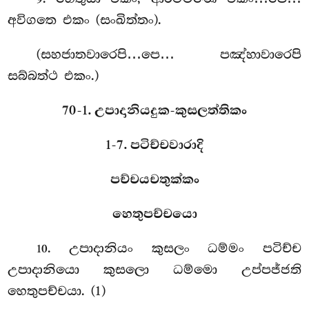
අවිගතෙ එකං (සංඛිත්තං).
(සහජාතවාරෙපි…පෙ… පඤ්හාවාරෙපි
සබ්බත්ථ එකං.)
70-1. උපාදානියදුක-කුසලත්තිකං
1-7. පටිච්චවාරාදි
පච්චයචතුක්කං
හෙතුපච්චයො
. උපාදානියං
කුසලං ධම්මං පටිච්ච
10
උපාදානියො කුසලො ධම්මො උප්පජ්ජති
හෙතුපච්චයා. (1)