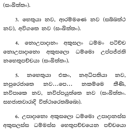
(සංඛිත්තං).
. හෙතුයා නව, ආරම්මණෙ නව (සබ්බත්ථ
3
නව), අවිගතෙ නව (සංඛිත්තං).
. නොඋපාදානං අකුසලං ධම්මං පටිච්ච
4
නොඋපාදානො අකුසලො ධම්මො
උප්පජ්ජති
නහෙතුපච්චයා (සංඛිත්තං).
. නහෙතුයා එකං, නඅධිපතියා නව,
5
නපුරෙජාතෙ නව…පෙ… නකම්මෙ තීණි,
නවිපාකෙ නව, නවිප්පයුත්තෙ නව (සංඛිත්තං.
සහජාතවාරාදි විත්ථාරෙතබ්බො).
. උපාදානො අකුසලො ධම්මො උපාදානස්ස
6
අකුසලස්ස ධම්මස්ස හෙතුපච්චයෙන පච්චයො