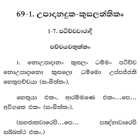
69-1. උපාදානදුක-කුසලත්තිකං
1-7. පටිච්චවාරාදි
පච්චයචතුක්කං
. නොඋපාදානං
කුසලං ධම්මං පටිච්ච
1
නොඋපාදානො කුසලො ධම්මො උප්පජ්ජති
හෙතුපච්චයා (සංඛිත්තං).
හෙතුයා
එකං, ආරම්මණෙ එකං…පෙ…
අවිගතෙ එකං (සංඛිත්තං).
(සහජාතවාරෙපි…පෙ… පඤ්හාවාරෙපි
සබ්බත්ථ එකං.)