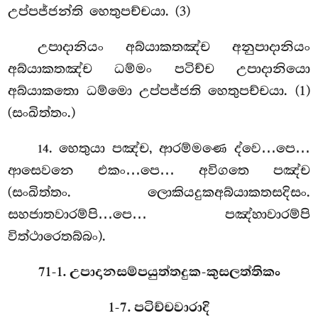
උප්පජ්ජන්ති හෙතුපච්චයා. (3)
උපාදානියං අබ්යාකතඤ්ච අනුපාදානියං
අබ්යාකතඤ්ච ධම්මං පටිච්ච උපාදානියො
අබ්යාකතො ධම්මො උප්පජ්ජති හෙතුපච්චයා. (1)
(සංඛිත්තං.)
. හෙතුයා පඤ්ච, ආරම්මණෙ ද්වෙ…පෙ…
14
ආසෙවනෙ එකං…පෙ… අවිගතෙ පඤ්ච
(සංඛිත්තං. ලොකියදුකඅබ්යාකතසදිසං.
සහජාතවාරම්පි…පෙ… පඤ්හාවාරම්පි
විත්ථාරෙතබ්බං).
71-1. උපාදානසම්පයුත්තදුක-කුසලත්තිකං
1-7. පටිච්චවාරාදි