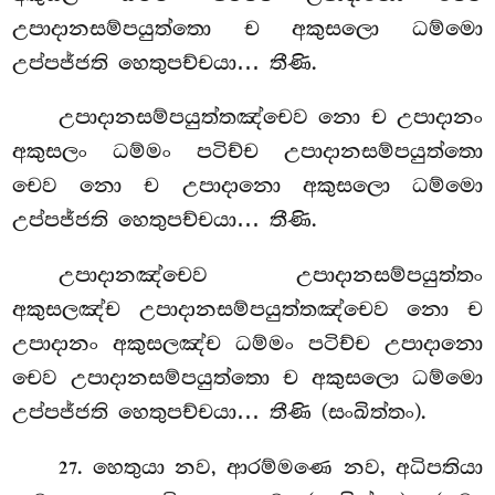
උපාදානසම්පයුත්තො ච අකුසලො ධම්මො
උප්පජ්ජති හෙතුපච්චයා… තීණි.
උපාදානසම්පයුත්තඤ්චෙව නො ච උපාදානං
අකුසලං ධම්මං
පටිච්ච උපාදානසම්පයුත්තො
චෙව නො ච උපාදානො අකුසලො ධම්මො
උප්පජ්ජති හෙතුපච්චයා… තීණි.
උපාදානඤ්චෙව උපාදානසම්පයුත්තං
අකුසලඤ්ච උපාදානසම්පයුත්තඤ්චෙව නො ච
උපාදානං අකුසලඤ්ච ධම්මං පටිච්ච උපාදානො
චෙව උපාදානසම්පයුත්තො ච අකුසලො ධම්මො
උප්පජ්ජති හෙතුපච්චයා… තීණි (සංඛිත්තං).
. හෙතුයා
නව, ආරම්මණෙ නව, අධිපතියා
27