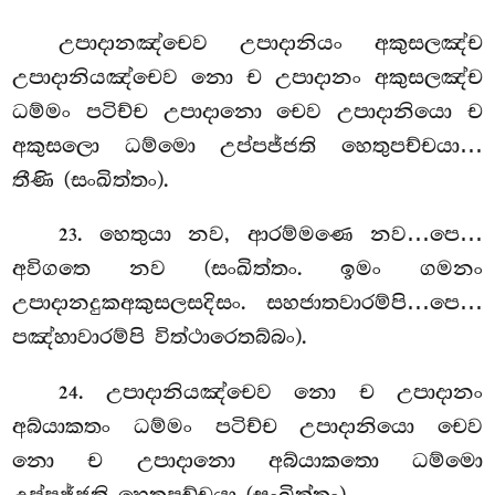
උපාදානඤ්චෙව උපාදානියං අකුසලඤ්ච
උපාදානියඤ්චෙව නො ච උපාදානං අකුසලඤ්ච
ධම්මං පටිච්ච උපාදානො චෙව උපාදානියො ච
අකුසලො ධම්මො උප්පජ්ජති හෙතුපච්චයා…
තීණි (සංඛිත්තං).
. හෙතුයා නව, ආරම්මණෙ නව…පෙ…
23
අවිගතෙ නව (සංඛිත්තං. ඉමං ගමනං
උපාදානදුකඅකුසලසදිසං. සහජාතවාරම්පි…පෙ…
පඤ්හාවාරම්පි විත්ථාරෙතබ්බං).
. උපාදානියඤ්චෙව
නො ච උපාදානං
24
අබ්යාකතං ධම්මං පටිච්ච උපාදානියො චෙව
නො ච උපාදානො අබ්යාකතො ධම්මො