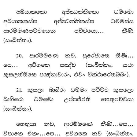
අබ්යාකතො අජ්ඣත්තිකො ධම්මො
අබ්යාකතස්ස අජ්ඣත්තිකස්ස ධම්මස්ස
ආරම්මණපච්චයෙන පච්චයො… තීණි
(සංඛිත්තං).
. ආරම්මණෙ නව, පුරෙජාතෙ තීණි…
20
පෙ… අවිගතෙ පඤ්ච (සංඛිත්තං. යථා
කුසලත්තිකෙ පඤ්හාවාරං, එවං විත්ථාරෙතබ්බං).
. කුසලං බාහිරං ධම්මං පටිච්ච කුසලො
21
බාහිරො ධම්මො උප්පජ්ජති හෙතුපච්චයා
(සංඛිත්තං).
හෙතුයා නව, ආරම්මණෙ තීණි…පෙ…
විපාකෙ එකං…පෙ… අවිගතෙ නව (සංඛිත්තං.