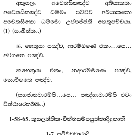
අකුසලං
අචෙතසිකඤ්ච අබ්යාකතං
අචෙතසිකඤ්ච ධම්මං පටිච්ච අබ්යාකතො
අචෙතසිකො ධම්මො උප්පජ්ජති හෙතුපච්චයා.
(1) (සංඛිත්තං.)
. හෙතුයා පඤ්ච, ආරම්මණෙ එකං…පෙ…
16
අවිගතෙ පඤ්ච.
නහෙතුයා එකං, නආරම්මණෙ පඤ්ච,
නොවිගතෙ පඤ්ච.
(සහජාතවාරම්පි…පෙ… පඤ්හාවාරම්පි එවං
විත්ථාරෙතබ්බං.)
1-58-65. කුසලත්තික-චිත්තසම්පයුත්තාදිදුකානි
1-7. පටිච්චවාරාදි