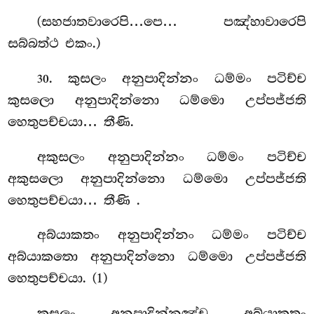
(සහජාතවාරෙපි…පෙ… පඤ්හාවාරෙපි
සබ්බත්ථ එකං.)
. කුසලං
අනුපාදින්නං ධම්මං පටිච්ච
30
කුසලො අනුපාදින්නො ධම්මො උප්පජ්ජති
හෙතුපච්චයා… තීණි.
අකුසලං අනුපාදින්නං ධම්මං පටිච්ච
අකුසලො අනුපාදින්නො ධම්මො උප්පජ්ජති
හෙතුපච්චයා… තීණි
.
අබ්යාකතං අනුපාදින්නං ධම්මං පටිච්ච
අබ්යාකතො අනුපාදින්නො ධම්මො උප්පජ්ජති
හෙතුපච්චයා. (1)
කුසලං අනුපාදින්නඤ්ච අබ්යාකතං