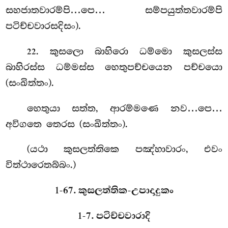
සහජාතවාරම්පි…පෙ… සම්පයුත්තවාරම්පි
පටිච්චවාරසදිසං).
. කුසලො
බාහිරො ධම්මො කුසලස්ස
22
බාහිරස්ස ධම්මස්ස හෙතුපච්චයෙන පච්චයො
(සංඛිත්තං).
හෙතුයා සත්ත, ආරම්මණෙ නව…පෙ…
අවිගතෙ තෙරස (සංඛිත්තං).
(යථා කුසලත්තිකෙ පඤ්හාවාරං, එවං
විත්ථාරෙතබ්බං.)
1-67. කුසලත්තික-උපාදාදුකං
1-7. පටිච්චවාරාදි