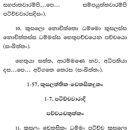
සහජාතවාරම්පි…පෙ… සම්පයුත්තවාරම්පි
පටිච්චවාරසදිසං).
. කුසලො නොචිත්තො ධම්මො කුසලස්ස
10
නොචිත්තස්ස ධම්මස්ස හෙතුපච්චයෙන පච්චයො
(සංඛිත්තං).
හෙතුයා සත්ත, ආරම්මණෙ නව, අධිපතියා
දස…පෙ… අවිගතෙ තෙරස (සංඛිත්තං).
1-57. කුසලත්තික-චෙතසිකදුකං
1-7. පටිච්චවාරාදි
පච්චයචතුක්කං
. කුසලං
චෙතසිකං ධම්මං පටිච්ච කුසලො
11