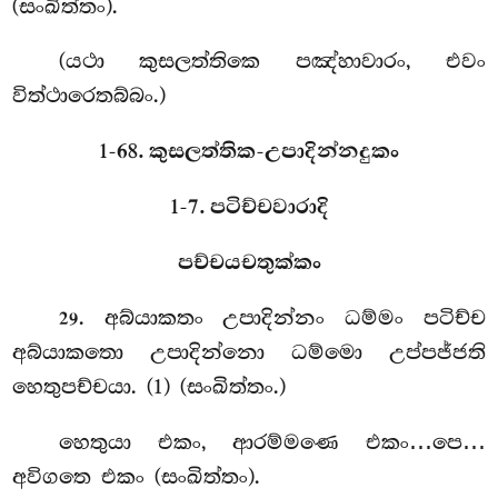
(සංඛිත්තං).
(යථා කුසලත්තිකෙ පඤ්හාවාරං, එවං
විත්ථාරෙතබ්බං.)
1-68. කුසලත්තික-උපාදින්නදුකං
1-7. පටිච්චවාරාදි
පච්චයචතුක්කං
. අබ්යාකතං
උපාදින්නං ධම්මං පටිච්ච
29
අබ්යාකතො උපාදින්නො ධම්මො උප්පජ්ජති
හෙතුපච්චයා. (1) (සංඛිත්තං.)
හෙතුයා එකං, ආරම්මණෙ එකං…පෙ…
අවිගතෙ එකං (සංඛිත්තං).