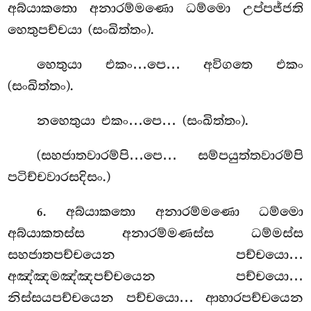
අබ්යාකතො අනාරම්මණො ධම්මො උප්පජ්ජති
හෙතුපච්චයා (සංඛිත්තං).
හෙතුයා එකං…පෙ… අවිගතෙ එකං
(සංඛිත්තං).
නහෙතුයා එකං…පෙ… (සංඛිත්තං).
(සහජාතවාරම්පි…පෙ… සම්පයුත්තවාරම්පි
පටිච්චවාරසදිසං.)
. අබ්යාකතො අනාරම්මණො ධම්මො
6
අබ්යාකතස්ස අනාරම්මණස්ස ධම්මස්ස
සහජාතපච්චයෙන පච්චයො…
අඤ්ඤමඤ්ඤපච්චයෙන පච්චයො…
නිස්සයපච්චයෙන පච්චයො… ආහාරපච්චයෙන