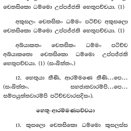
චෙතසිකො ධම්මො උප්පජ්ජති හෙතුපච්චයා. (1)
අකුසලං චෙතසිකං ධම්මං පටිච්ච අකුසලො
චෙතසිකො ධම්මො උප්පජ්ජති හෙතුපච්චයා. (1)
අබ්යාකතං
චෙතසිකං ධම්මං පටිච්ච
අබ්යාකතො චෙතසිකො ධම්මො උප්පජ්ජති
හෙතුපච්චයා. (1) (සංඛිත්තං.)
. හෙතුයා තීණි, ආරම්මණෙ තීණි…පෙ…
12
(සංඛිත්තං. සහජාතවාරම්පි…පෙ…
සම්පයුත්තවාරම්පි පටිච්චවාරසදිසං).
හෙතු-ආරම්මණපච්චයා
. කුසලො චෙතසිකො ධම්මො කුසලස්ස
13