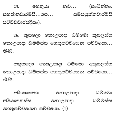
. හෙතුයා නව… (සංඛිත්තං.
25
සහජාතවාරම්පි…පෙ… සම්පයුත්තවාරම්පි
පටිච්චවාරසදිසං).
. කුසලො නොඋපාදා ධම්මො කුසලස්ස
26
නොඋපාදා ධම්මස්ස හෙතුපච්චයෙන පච්චයො…
තීණි.
අකුසලො
නොඋපාදා ධම්මො අකුසලස්ස
නොඋපාදා ධම්මස්ස හෙතුපච්චයෙන පච්චයො…
තීණි.
අබ්යාකතො නොඋපාදා
ධම්මො
අබ්යාකතස්ස නොඋපාදා ධම්මස්ස
හෙතුපච්චයෙන පච්චයො. (1)