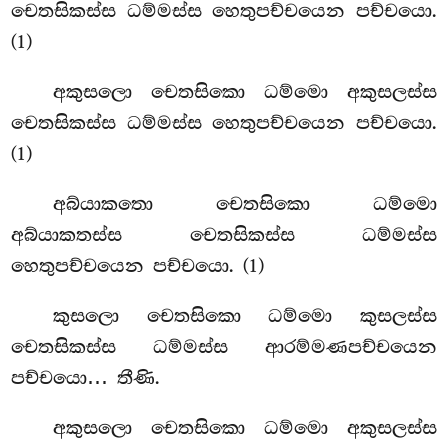
චෙතසිකස්ස ධම්මස්ස හෙතුපච්චයෙන පච්චයො.
(1)
අකුසලො
චෙතසිකො ධම්මො අකුසලස්ස
චෙතසිකස්ස ධම්මස්ස හෙතුපච්චයෙන පච්චයො.
(1)
අබ්යාකතො චෙතසිකො ධම්මො
අබ්යාකතස්ස චෙතසිකස්ස ධම්මස්ස
හෙතුපච්චයෙන පච්චයො. (1)
කුසලො චෙතසිකො ධම්මො කුසලස්ස
චෙතසිකස්ස ධම්මස්ස ආරම්මණපච්චයෙන
පච්චයො… තීණි.
අකුසලො චෙතසිකො ධම්මො අකුසලස්ස