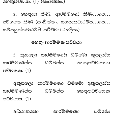
හෙතුපච්චයා. (1) (සංඛිත්තං.)
. හෙතුයා තීණි, ආරම්මණෙ තීණි…පෙ…
2
අවිගතෙ තීණි (සංඛිත්තං. සහජාතවාරම්පි…පෙ…
සම්පයුත්තවාරම්පි පටිච්චවාරසදිසං).
හෙතු-ආරම්මණපච්චයා
. කුසලො
සාරම්මණො ධම්මො කුසලස්ස
3
සාරම්මණස්ස ධම්මස්ස හෙතුපච්චයෙන
පච්චයො. (1)
අකුසලො සාරම්මණො ධම්මො අකුසලස්ස
සාරම්මණස්ස ධම්මස්ස හෙතුපච්චයෙන
පච්චයො. (1)
අබ්යාකතො සාරම්මණො ධම්මො