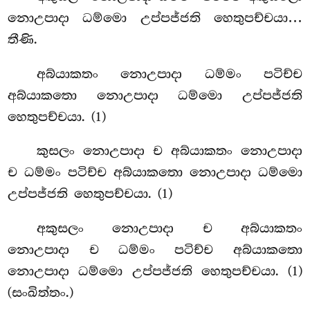
නොඋපාදා ධම්මො උප්පජ්ජති හෙතුපච්චයා…
තීණි.
අබ්යාකතං නොඋපාදා ධම්මං පටිච්ච
අබ්යාකතො නොඋපාදා ධම්මො උප්පජ්ජති
හෙතුපච්චයා. (1)
කුසලං නොඋපාදා ච අබ්යාකතං නොඋපාදා
ච ධම්මං පටිච්ච අබ්යාකතො නොඋපාදා ධම්මො
උප්පජ්ජති හෙතුපච්චයා. (1)
අකුසලං නොඋපාදා ච අබ්යාකතං
නොඋපාදා ච ධම්මං පටිච්ච අබ්යාකතො
නොඋපාදා ධම්මො උප්පජ්ජති හෙතුපච්චයා. (1)
(සංඛිත්තං.)