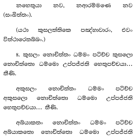
නහෙතුයා නව, නආරම්මණෙ නව
(සංඛිත්තං).
(යථා කුසලත්තිකෙ පඤ්හාවාරං, එවං
විත්ථාරෙතබ්බං.)
. කුසලං
නොචිත්තං ධම්මං පටිච්ච කුසලො
8
නොචිත්තො ධම්මො උප්පජ්ජති
හෙතුපච්චයා…
තීණි.
අකුසලං නොචිත්තං ධම්මං පටිච්ච
අකුසලො නොචිත්තො ධම්මො උප්පජ්ජති
හෙතුපච්චයා… තීණි.
අබ්යාකතං නොචිත්තං ධම්මං පටිච්ච
අබ්යාකතො නොචිත්තො ධම්මො උප්පජ්ජති