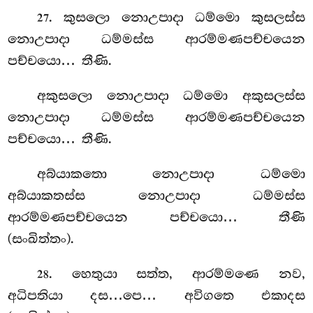
. කුසලො නොඋපාදා ධම්මො කුසලස්ස
27
නොඋපාදා ධම්මස්ස ආරම්මණපච්චයෙන
පච්චයො… තීණි.
අකුසලො නොඋපාදා ධම්මො අකුසලස්ස
නොඋපාදා ධම්මස්ස ආරම්මණපච්චයෙන
පච්චයො… තීණි.
අබ්යාකතො නොඋපාදා ධම්මො
අබ්යාකතස්ස නොඋපාදා ධම්මස්ස
ආරම්මණපච්චයෙන පච්චයො… තීණි
(සංඛිත්තං).
. හෙතුයා සත්ත, ආරම්මණෙ නව,
28
අධිපතියා දස…පෙ… අවිගතෙ එකාදස