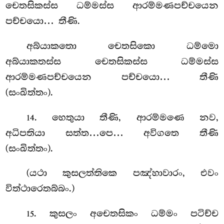
චෙතසිකස්ස ධම්මස්ස ආරම්මණපච්චයෙන
පච්චයො… තීණි.
අබ්යාකතො චෙතසිකො ධම්මො
අබ්යාකතස්ස චෙතසිකස්ස ධම්මස්ස
ආරම්මණපච්චයෙන පච්චයො… තීණි
(සංඛිත්තං).
. හෙතුයා තීණි, ආරම්මණෙ නව,
14
අධිපතියා සත්ත…පෙ… අවිගතෙ තීණි
(සංඛිත්තං).
(යථා කුසලත්තිකෙ පඤ්හාවාරං, එවං
විත්ථාරෙතබ්බං.)
. කුසලං
අචෙතසිකං ධම්මං පටිච්ච
15