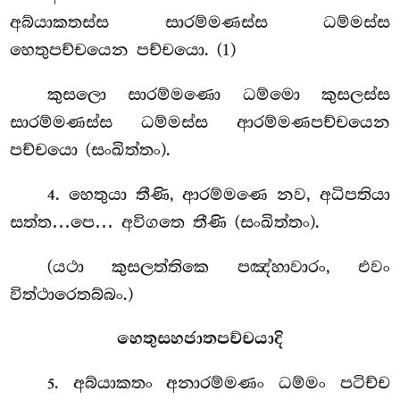
අබ්යාකතස්ස සාරම්මණස්ස ධම්මස්ස
හෙතුපච්චයෙන පච්චයො. (1)
කුසලො
සාරම්මණො ධම්මො කුසලස්ස
සාරම්මණස්ස ධම්මස්ස ආරම්මණපච්චයෙන
පච්චයො (සංඛිත්තං).
. හෙතුයා තීණි, ආරම්මණෙ නව, අධිපතියා
4
සත්ත…පෙ… අවිගතෙ තීණි (සංඛිත්තං).
(යථා
කුසලත්තිකෙ පඤ්හාවාරං, එවං
විත්ථාරෙතබ්බං.)
හෙතුසහජාතපච්චයාදි
. අබ්යාකතං අනාරම්මණං ධම්මං පටිච්ච
5