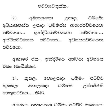
පච්චයචතුක්කං
. අබ්යාකතො
උපාදා ධම්මො
23
අබ්යාකතස්ස උපාදා ධම්මස්ස ආහාරපච්චයෙන
පච්චයො… ඉන්ද්රියපච්චයෙන පච්චයො…
අත්ථිපච්චයෙන පච්චයො… අවිගතපච්චයෙන
පච්චයො.
ආහාරෙ එකං, ඉන්ද්රියෙ අත්ථියා අවිගතෙ
එකං (සංඛිත්තං).
. කුසලං
නොඋපාදා ධම්මං පටිච්ච
24
කුසලො නොඋපාදා ධම්මො උප්පජ්ජති
හෙතුපච්චයා… තීණි.
අකුසලං නොඋපාදා ධම්මං පටිච්ච අකුසලො