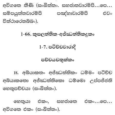
අවිගතෙ තීණි (සංඛිත්තං. සහජාතවාරම්පි…පෙ…
සම්පයුත්තවාරම්පි පඤ්හාවාරම්පි එවං
විත්ථාරෙතබ්බං).
1-66. කුසලත්තික-අජ්ඣත්තිකදුකං
1-7. පටිච්චවාරාදි
පච්චයචතුක්කං
. අබ්යාකතං
අජ්ඣත්තිකං ධම්මං පටිච්ච
18
අබ්යාකතො අජ්ඣත්තිකො ධම්මො උප්පජ්ජති
හෙතුපච්චයා (සංඛිත්තං).
හෙතුයා එකං, සහජාතෙ එකං…පෙ…
අවිගතෙ එකං (සංඛිත්තං).