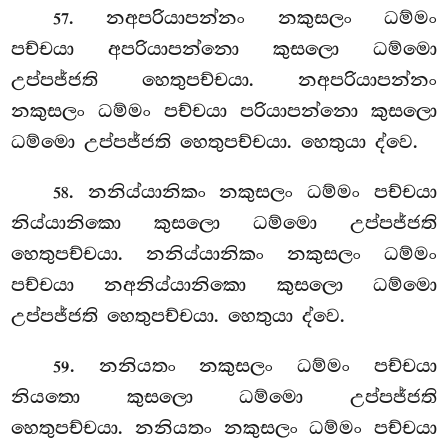
. නඅපරියාපන්නං නකුසලං ධම්මං
57
පච්චයා අපරියාපන්නො කුසලො ධම්මො
උප්පජ්ජති හෙතුපච්චයා. නඅපරියාපන්නං
නකුසලං ධම්මං පච්චයා පරියාපන්නො කුසලො
ධම්මො උප්පජ්ජති හෙතුපච්චයා. හෙතුයා ද්වෙ.
. නනිය්යානිකං නකුසලං ධම්මං පච්චයා
58
නිය්යානිකො කුසලො ධම්මො උප්පජ්ජති
හෙතුපච්චයා. නනිය්යානිකං නකුසලං ධම්මං
පච්චයා නඅනිය්යානිකො කුසලො ධම්මො
උප්පජ්ජති හෙතුපච්චයා. හෙතුයා ද්වෙ.
. නනියතං
නකුසලං ධම්මං පච්චයා
59
නියතො කුසලො ධම්මො උප්පජ්ජති
හෙතුපච්චයා. නනියතං නකුසලං ධම්මං පච්චයා