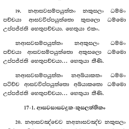
. නආසවසම්පයුත්තං නකුසලං ධම්මං
19
පච්චයා ආසවවිප්පයුත්තො කුසලො ධම්මො
උප්පජ්ජති හෙතුපච්චයා. හෙතුයා එකං.
නආසවසම්පයුත්තං
නඅකුසලං ධම්මං
පච්චයා ආසවසම්පයුත්තො අකුසලො ධම්මො
උප්පජ්ජති හෙතුපච්චයා… හෙතුයා තීණි.
නආසවසම්පයුත්තං නඅබ්යාකතං ධම්මං
පටිච්ච ආසවවිප්පයුත්තො
අබ්යාකතො ධම්මො
උප්පජ්ජති හෙතුපච්චයා… හෙතුයා තීණි.
17-1. ආසවසාසවදුක-කුසලත්තිකං
. නආසවඤ්චෙව
නඅනාසවඤ්ච නකුසලං
20