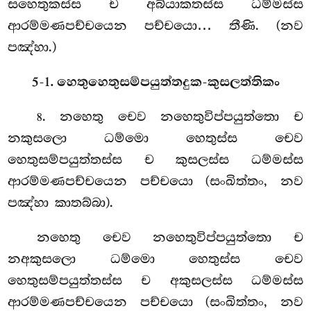
සහෙතුකස්ස ච අබ්යාකතස්ස ධම්මස්ස
ආරම්මණපච්චයෙන පච්චයො… තීණි. (නව
පඤ්හා.)
5-1. හෙතුහෙතුසම්පයුත්තදුක-කුසලත්තිකං
. නහෙතු
චෙව නහෙතුවිප්පයුත්තො ච
8
නකුසලො ධම්මො හෙතුස්ස චෙව
හෙතුසම්පයුත්තස්ස ච කුසලස්ස ධම්මස්ස
ආරම්මණපච්චයෙන පච්චයො (සංඛිත්තං, නව
පඤ්හා කාතබ්බා).
නහෙතු
චෙව නහෙතුවිප්පයුත්තො ච
නඅකුසලො ධම්මො හෙතුස්ස චෙව
හෙතුසම්පයුත්තස්ස ච අකුසලස්ස ධම්මස්ස
ආරම්මණපච්චයෙන පච්චයො (සංඛිත්තං, නව