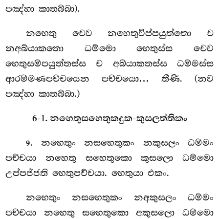
පඤ්හා කාතබ්බා).
නහෙතු
චෙව නහෙතුවිප්පයුත්තො ච
නඅබ්යාකතො ධම්මො හෙතුස්ස චෙව
හෙතුසම්පයුත්තස්ස ච අබ්යාකතස්ස ධම්මස්ස
ආරම්මණපච්චයෙන පච්චයො… තීණි. (නව
පඤ්හා කාතබ්බා.)
6-1. නහෙතුසහෙතුකදුක-කුසලත්තිකං
. නහෙතුං නසහෙතුකං නකුසලං ධම්මං
9
පච්චයා නහෙතු සහෙතුකො කුසලො ධම්මො
උප්පජ්ජති හෙතුපච්චයා. හෙතුයා එකං.
නහෙතුං නසහෙතුකං නඅකුසලං ධම්මං
පච්චයා නහෙතු සහෙතුකො අකුසලො ධම්මො