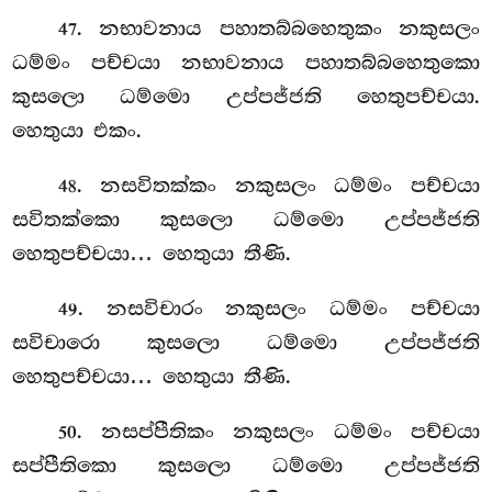
. නභාවනාය පහාතබ්බහෙතුකං නකුසලං
47
ධම්මං පච්චයා නභාවනාය පහාතබ්බහෙතුකො
කුසලො ධම්මො උප්පජ්ජති හෙතුපච්චයා.
හෙතුයා එකං.
. නසවිතක්කං නකුසලං ධම්මං පච්චයා
48
සවිතක්කො කුසලො ධම්මො උප්පජ්ජති
හෙතුපච්චයා… හෙතුයා තීණි.
. නසවිචාරං
නකුසලං ධම්මං පච්චයා
49
සවිචාරො කුසලො ධම්මො උප්පජ්ජති
හෙතුපච්චයා… හෙතුයා තීණි.
. නසප්පීතිකං නකුසලං ධම්මං පච්චයා
50
සප්පීතිකො කුසලො ධම්මො උප්පජ්ජති