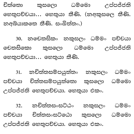
චිත්තො කුසලො ධම්මො උප්පජ්ජති
හෙතුපච්චයා… හෙතුයා තීණි. (නඅකුසලෙ තීණි.
නඅබ්යාකතෙ තීණි. සංඛිත්තං.)
. නචෙතසිකං නකුසලං ධම්මං පච්චයා
30
චෙතසිකො කුසලො ධම්මො උප්පජ්ජති
හෙතුපච්චයා… හෙතුයා තීණි.
. නචිත්තසම්පයුත්තං
නකුසලං ධම්මං
31
පච්චයා චිත්තසම්පයුත්තො කුසලො ධම්මො
උප්පජ්ජති හෙතුපච්චයා. හෙතුයා එකං.
. නචිත්තසංසට්ඨං නකුසලං ධම්මං
32
පච්චයා චිත්තසංසට්ඨො කුසලො ධම්මො
උප්පජ්ජති හෙතුපච්චයා. හෙතුයා එකං.