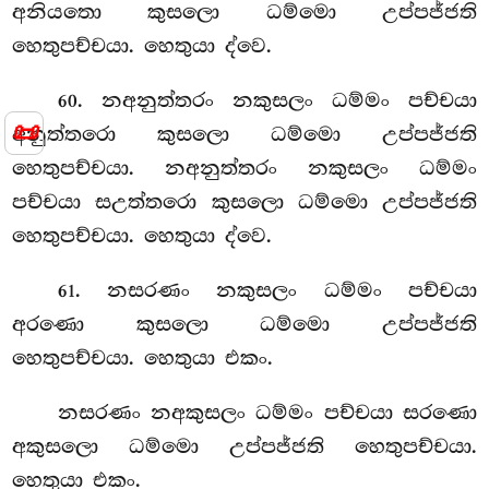
අනියතො කුසලො ධම්මො උප්පජ්ජති
හෙතුපච්චයා. හෙතුයා ද්වෙ.
. නඅනුත්තරං නකුසලං ධම්මං පච්චයා
60
📜
අනුත්තරො කුසලො ධම්මො උප්පජ්ජති
හෙතුපච්චයා. නඅනුත්තරං නකුසලං ධම්මං
පච්චයා සඋත්තරො කුසලො ධම්මො උප්පජ්ජති
හෙතුපච්චයා. හෙතුයා ද්වෙ.
. නසරණං නකුසලං ධම්මං පච්චයා
61
අරණො කුසලො ධම්මො උප්පජ්ජති
හෙතුපච්චයා. හෙතුයා එකං.
නසරණං නඅකුසලං ධම්මං පච්චයා සරණො
අකුසලො ධම්මො උප්පජ්ජති හෙතුපච්චයා.
හෙතුයා එකං.