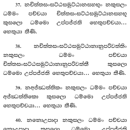
. නචිත්තසංසට්ඨසමුට්ඨානසහභුං නකුසලං
37
ධම්මං පච්චයා චිත්තසංසට්ඨසමුට්ඨානසහභූ
කුසලො ධම්මො උප්පජ්ජති හෙතුපච්චයා…
හෙතුයා
තීණි.
. නචිත්තසංසට්ඨසමුට්ඨානානුපරිවත්තිං
38
නකුසලං ධම්මං පච්චයා
චිත්තසංසට්ඨසමුට්ඨානානුපරිවත්තී කුසලො
ධම්මො උප්පජ්ජති හෙතුපච්චයා… හෙතුයා තීණි.
. නඅජ්ඣත්තිකං නකුසලං ධම්මං පච්චයා
39
අජ්ඣත්තිකො කුසලො ධම්මො උප්පජ්ජති
හෙතුපච්චයා… හෙතුයා තීණි.
. නනොඋපාදා නකුසලං ධම්මං පච්චයා
40
නොඋපාදා කුසලො ධම්මො උප්පජ්ජති