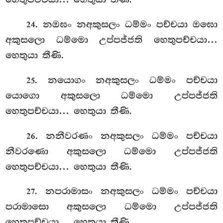
. නඔඝං නඅකුසලං ධම්මං පච්චයා ඔඝො
24
අකුසලො ධම්මො උප්පජ්ජති හෙතුපච්චයා…
හෙතුයා තීණි.
. නයොගං
නඅකුසලං ධම්මං පච්චයා
25
යොගො අකුසලො ධම්මො උප්පජ්ජති
හෙතුපච්චයා… හෙතුයා තීණි.
. නනීවරණං නඅකුසලං ධම්මං පච්චයා
26
නීවරණො අකුසලො ධම්මො උප්පජ්ජති
හෙතුපච්චයා… හෙතුයා තීණි.
. නපරාමාසං නඅකුසලං ධම්මං පච්චයා
27
පරාමාසො අකුසලො ධම්මො උප්පජ්ජති
හෙතුපච්චයා… හෙතුයා තීණි.