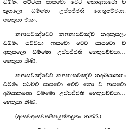
ධම්මං පච්චයා සාසවො චෙව නොආසවො ච
කුසලො ධම්මො උප්පජ්ජති හෙතුපච්චයා.
හෙතුයා එකං.
නආසවඤ්චෙව නඅනාසවඤ්ච නඅකුසලං
ධම්මං පච්චයා ආසවො චෙව සාසවො ච
අකුසලො ධම්මො උප්පජ්ජති හෙතුපච්චයා…
හෙතුයා තීණි.
නආසවඤ්චෙව නඅනාසවඤ්ච නඅබ්යාකතං
ධම්මං පටිච්ච සාසවො චෙව නො ච ආසවො
අබ්යාකතො ධම්මො උප්පජ්ජති හෙතුපච්චයා…
හෙතුයා තීණි.
(ආසවආසවසම්පයුත්තදුකං නත්ථි.)