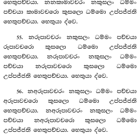
හෙතුපච්චයා. නනකාමාවචරං නකුසලං ධම්මං
පච්චයා කාමාවචරො කුසලො ධම්මො උප්පජ්ජති
හෙතුපච්චයා. හෙතුයා ද්වෙ.
. නරූපාවචරං
නකුසලං ධම්මං පච්චයා
55
රූපාවචරො කුසලො ධම්මො උප්පජ්ජති
හෙතුපච්චයා. නරූපාවචරං නකුසලං ධම්මං
පච්චයා නරූපාවචරො කුසලො ධම්මො
උප්පජ්ජති හෙතුපච්චයා. හෙතුයා ද්වෙ.
. නඅරූපාවචරං නකුසලං ධම්මං පච්චයා
56
අරූපාවචරො කුසලො ධම්මො උප්පජ්ජති
හෙතුපච්චයා. නඅරූපාවචරං නකුසලං ධම්මං
පච්චයා නඅරූපාවචරො කුසලො ධම්මො
උප්පජ්ජති හෙතුපච්චයා. හෙතුයා ද්වෙ.