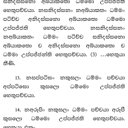
සනිදස්සනො අබ්යාකතො ධම්මො උප්පජ්ජති
හෙතුපච්චයා. නසනිදස්සනං නඅබ්යාකතං ධම්මං
පටිච්ච අනිදස්සනො අබ්යාකතො ධම්මො
උප්පජ්ජති හෙතුපච්චයා. නසනිදස්සනං
නඅබ්යාකතං ධම්මං පටිච්ච සනිදස්සනො
අබ්යාකතො ච අනිදස්සනො අබ්යාකතො ච
ධම්මා උප්පජ්ජන්ති හෙතුපච්චයා. (3) …හෙතුයා
තීණි.
. නසප්පටිඝං නකුසලං ධම්මං පච්චයා
13
අප්පටිඝො කුසලො ධම්මො උප්පජ්ජති
හෙතුපච්චයා.
. නඅරූපිං නකුසලං ධම්මං පච්චයා අරූපී
14
කුසලො ධම්මො උප්පජ්ජති හෙතුපච්චයා.
හෙතුයා
එකං.