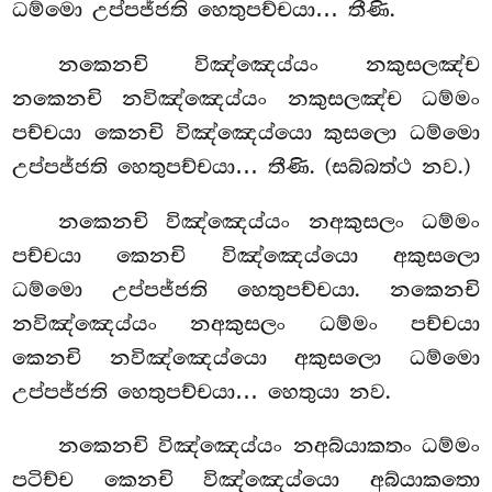
ධම්මො උප්පජ්ජති හෙතුපච්චයා… තීණි.
නකෙනචි
විඤ්ඤෙය්යං නකුසලඤ්ච
නකෙනචි නවිඤ්ඤෙය්යං නකුසලඤ්ච ධම්මං
පච්චයා කෙනචි විඤ්ඤෙය්යො කුසලො ධම්මො
උප්පජ්ජති හෙතුපච්චයා… තීණි. (සබ්බත්ථ නව.)
නකෙනචි විඤ්ඤෙය්යං නඅකුසලං ධම්මං
පච්චයා කෙනචි විඤ්ඤෙය්යො අකුසලො
ධම්මො උප්පජ්ජති හෙතුපච්චයා. නකෙනචි
නවිඤ්ඤෙය්යං නඅකුසලං ධම්මං පච්චයා
කෙනචි නවිඤ්ඤෙය්යො අකුසලො ධම්මො
උප්පජ්ජති හෙතුපච්චයා… හෙතුයා නව.
නකෙනචි විඤ්ඤෙය්යං නඅබ්යාකතං ධම්මං
පටිච්ච කෙනචි විඤ්ඤෙය්යො අබ්යාකතො