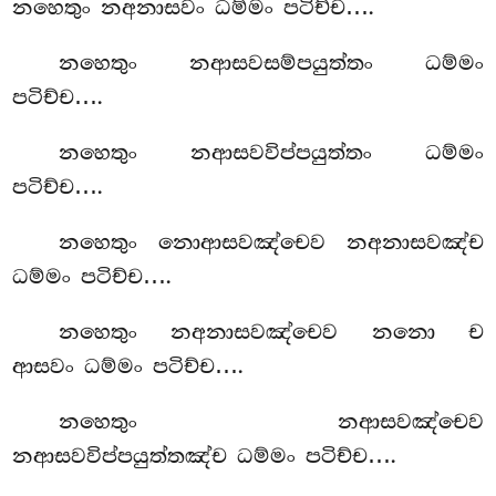
නහෙතුං නඅනාසවං ධම්මං පටිච්ච….
නහෙතුං නආසවසම්පයුත්තං ධම්මං
පටිච්ච….
නහෙතුං නආසවවිප්පයුත්තං ධම්මං
පටිච්ච….
නහෙතුං නොආසවඤ්චෙව
නඅනාසවඤ්ච
ධම්මං පටිච්ච….
නහෙතුං නඅනාසවඤ්චෙව නනො ච
ආසවං ධම්මං පටිච්ච….
නහෙතුං
නආසවඤ්චෙව
නආසවවිප්පයුත්තඤ්ච ධම්මං පටිච්ච….