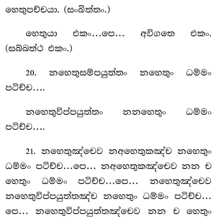
හෙතුපච්චයා. (සංඛිත්තං.)
හෙතුයා එකං…පෙ… අවිගතෙ එකං.
(සබ්බත්ථ එකං.)
. නහෙතුසම්පයුත්තං නහෙතුං ධම්මං
20
පටිච්ච….
නහෙතුවිප්පයුත්තං
නනහෙතුං ධම්මං
පටිච්ච….
. නහෙතුඤ්චෙව නඅහෙතුකඤ්ච නහෙතුං
21
ධම්මං පටිච්ච…පෙ… නඅහෙතුකඤ්චෙව නන ච
හෙතුං ධම්මං පටිච්ච…පෙ… නහෙතුඤ්චෙව
නහෙතුවිප්පයුත්තඤ්ච නහෙතුං ධම්මං පටිච්ච…
පෙ… නහෙතුවිප්පයුත්තඤ්චෙව නන ච හෙතුං