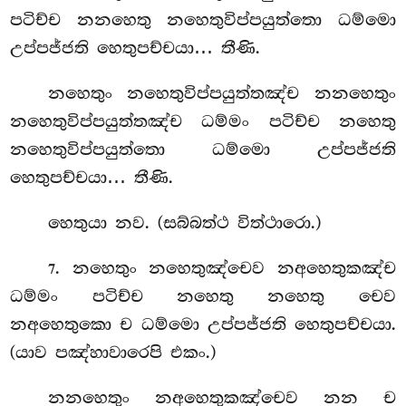
පටිච්ච නනහෙතු නහෙතුවිප්පයුත්තො ධම්මො
උප්පජ්ජති හෙතුපච්චයා… තීණි.
නහෙතුං නහෙතුවිප්පයුත්තඤ්ච නනහෙතුං
නහෙතුවිප්පයුත්තඤ්ච ධම්මං පටිච්ච නහෙතු
නහෙතුවිප්පයුත්තො ධම්මො උප්පජ්ජති
හෙතුපච්චයා… තීණි.
හෙතුයා නව. (සබ්බත්ථ විත්ථාරො.)
. නහෙතුං
නහෙතුඤ්චෙව නඅහෙතුකඤ්ච
7
ධම්මං පටිච්ච නහෙතු නහෙතු චෙව
නඅහෙතුකො ච ධම්මො උප්පජ්ජති හෙතුපච්චයා.
(යාව පඤ්හාවාරෙපි එකං.)
නනහෙතුං නඅහෙතුකඤ්චෙව නන ච