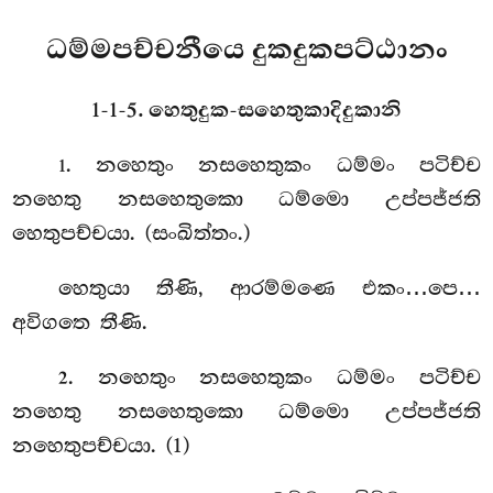
ධම්මපච්චනීයෙ දුකදුකපට්ඨානං
1-1-5. හෙතුදුක-සහෙතුකාදිදුකානි
. නහෙතුං
නසහෙතුකං ධම්මං පටිච්ච
1
නහෙතු නසහෙතුකො ධම්මො උප්පජ්ජති
හෙතුපච්චයා. (සංඛිත්තං.)
හෙතුයා තීණි, ආරම්මණෙ එකං…පෙ…
අවිගතෙ තීණි.
. නහෙතුං නසහෙතුකං ධම්මං පටිච්ච
2
නහෙතු නසහෙතුකො ධම්මො උප්පජ්ජති
නහෙතුපච්චයා. (1)