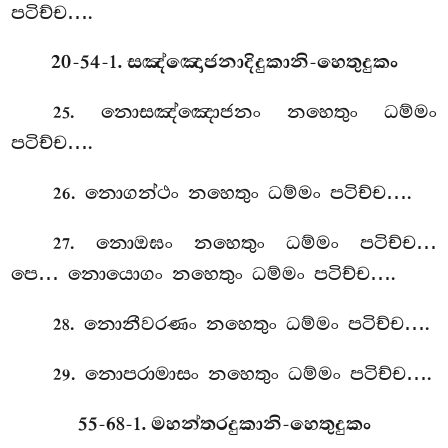
පටිච්ච….
20-54-1. සඤ්ඤොජනාදිදුකානි-හෙතුදුකං
. නොසඤ්ඤොජනං නහෙතුං ධම්මං
25
පටිච්ච….
. නොගන්ථං නහෙතුං ධම්මං පටිච්ච….
26
. නොඔඝං
නහෙතුං ධම්මං පටිච්ච…
27
පෙ… නොයොගං නහෙතුං ධම්මං පටිච්ච….
. නොනීවරණං නහෙතුං ධම්මං පටිච්ච….
28
. නොපරාමාසං නහෙතුං ධම්මං පටිච්ච….
29
55-68-1. මහන්තරදුකානි-හෙතුදුකං