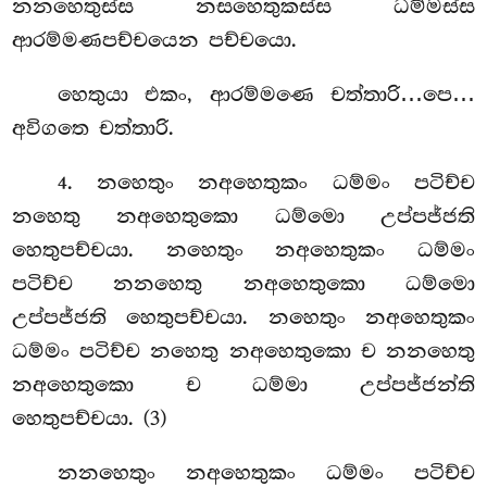
නනහෙතුස්ස නසහෙතුකස්ස ධම්මස්ස
ආරම්මණපච්චයෙන පච්චයො.
හෙතුයා එකං, ආරම්මණෙ චත්තාරි…පෙ…
අවිගතෙ චත්තාරි.
. නහෙතුං
නඅහෙතුකං ධම්මං පටිච්ච
4
නහෙතු නඅහෙතුකො ධම්මො උප්පජ්ජති
හෙතුපච්චයා. නහෙතුං නඅහෙතුකං ධම්මං
පටිච්ච නනහෙතු නඅහෙතුකො ධම්මො
උප්පජ්ජති හෙතුපච්චයා. නහෙතුං නඅහෙතුකං
ධම්මං පටිච්ච නහෙතු නඅහෙතුකො ච නනහෙතු
නඅහෙතුකො ච ධම්මා උප්පජ්ජන්ති
හෙතුපච්චයා. (3)
නනහෙතුං නඅහෙතුකං ධම්මං පටිච්ච