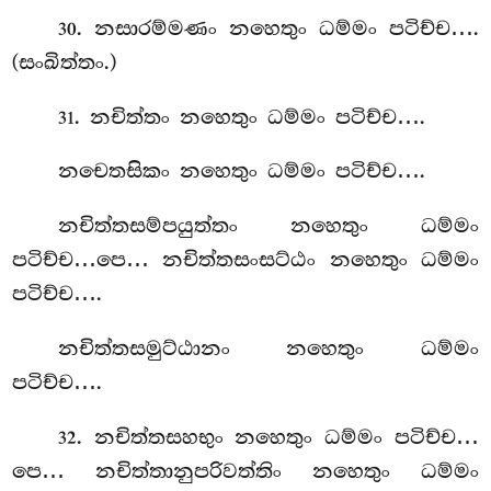
. නසාරම්මණං
නහෙතුං ධම්මං පටිච්ච….
30
(සංඛිත්තං.)
. නචිත්තං නහෙතුං ධම්මං පටිච්ච….
31
නචෙතසිකං නහෙතුං ධම්මං පටිච්ච….
නචිත්තසම්පයුත්තං නහෙතුං ධම්මං
පටිච්ච…පෙ… නචිත්තසංසට්ඨං නහෙතුං ධම්මං
පටිච්ච….
නචිත්තසමුට්ඨානං නහෙතුං ධම්මං
පටිච්ච….
. නචිත්තසහභුං නහෙතුං ධම්මං පටිච්ච…
32
පෙ… නචිත්තානුපරිවත්තිං නහෙතුං ධම්මං