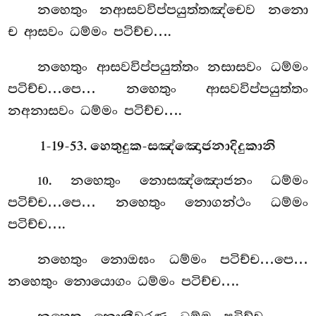
නහෙතුං නආසවවිප්පයුත්තඤ්චෙව නනො
ච ආසවං ධම්මං පටිච්ච….
නහෙතුං ආසවවිප්පයුත්තං නසාසවං ධම්මං
පටිච්ච…පෙ… නහෙතුං ආසවවිප්පයුත්තං
නඅනාසවං ධම්මං පටිච්ච….
1-19-53. හෙතුදුක-සඤ්ඤොජනාදිදුකානි
. නහෙතුං නොසඤ්ඤොජනං ධම්මං
10
පටිච්ච…පෙ… නහෙතුං නොගන්ථං ධම්මං
පටිච්ච….
නහෙතුං නොඔඝං ධම්මං පටිච්ච…පෙ…
නහෙතුං නොයොගං ධම්මං පටිච්ච….