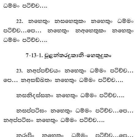
ධම්මං පටිච්ච….
. නහෙතුං
නසහෙතුකං නහෙතුං ධම්මං
22
පටිච්ච…පෙ… නහෙතුං නඅහෙතුකං නහෙතුං
ධම්මං පටිච්ච….
7-13-1. චූළන්තරදුකානි-හෙතුදුකං
. නඅප්පච්චයං නහෙතුං ධම්මං පටිච්ච…
23
පෙ… නඅසඞ්ඛතං නහෙතුං ධම්මං පටිච්ච….
නසනිදස්සනං නහෙතුං ධම්මං පටිච්ච….
නසප්පටිඝං
නහෙතුං ධම්මං පටිච්ච…පෙ…
නඅප්පටිඝං නහෙතුං ධම්මං පටිච්ච….
නරූපිං නහෙතුං ධම්මං පටිච්ච…පෙ…