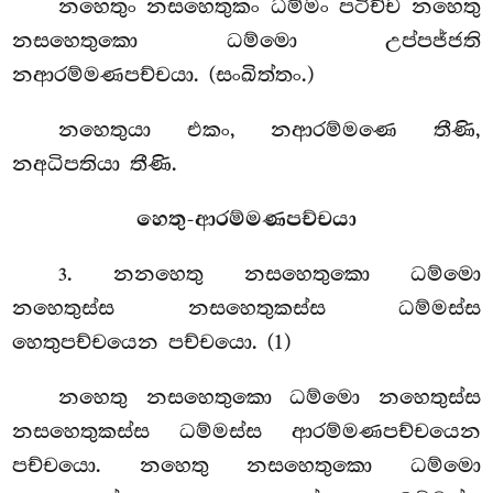
නහෙතුං නසහෙතුකං ධම්මං පටිච්ච නහෙතු
නසහෙතුකො ධම්මො
උප්පජ්ජති
නආරම්මණපච්චයා. (සංඛිත්තං.)
නහෙතුයා එකං, නආරම්මණෙ තීණි,
නඅධිපතියා තීණි.
හෙතු-ආරම්මණපච්චයා
. නනහෙතු නසහෙතුකො ධම්මො
3
නහෙතුස්ස නසහෙතුකස්ස ධම්මස්ස
හෙතුපච්චයෙන පච්චයො. (1)
නහෙතු නසහෙතුකො ධම්මො නහෙතුස්ස
නසහෙතුකස්ස ධම්මස්ස ආරම්මණපච්චයෙන
පච්චයො. නහෙතු නසහෙතුකො ධම්මො