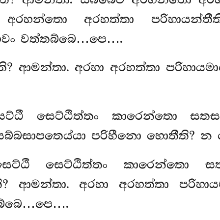
අරහන්තො අරහත්තා පරිහායන්තීත
හෙවං වත්තබ්බෙ…පෙ….
ති? ආමන්තා. අරහා අරහත්තා පරිහායමා
ට්ඨී සෙට්ඨිත්තං කාරෙන්තො සතසහ
 සබ්බසාපතෙය්යා පරිහීනො හොතීති? 
ෙට්ඨී සෙට්ඨිත්තං කාරෙන්තො ස
න්ති? ආමන්තා. අරහා අරහත්තා පරි
්තබ්බෙ…පෙ….