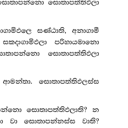
. සොතාපන්නො සොතාපත්තිඵලා
ගාමිඵලෙ සණ්ඨාති, අනාගාමී
 සකදාගාමිඵලා පරිහායමානො
ොතාපන්නො සොතාපත්තිඵලා
 ආමන්තා. සොතාපත්තිඵලස්ස
න්නො සොතාපත්තිඵලාති? න
ො වා සොතාපන්නස්ස වාති?