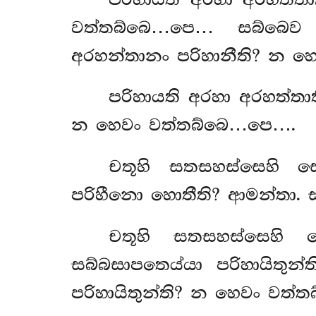
වත්තබ්බෙ…පෙ… සබ්බෙව 
අරහන්තානං පරිහානීති? න 
පරිහායති අරහා අරහත්තා
න හෙවං වත්තබ්බෙ…පෙ….
චතූහි සතසහස්සෙහි සෙ
පරිහීනො හොතීති? ආමන්තා.
චතූහි
සතසහස්සෙහි ස
සබ්බසාපතෙය්යා පරිහායිතු
පරිහායිතුන්ති? න හෙවං වත