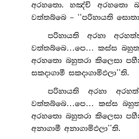
අරහතො. හඤ්චි අරහතො බහ
වත්තබ්බෙ – ‘‘පරිහායති සොත
පරිහායති අරහා අරහත්
වත්තබ්බෙ…පෙ… කස්ස බහුතර
අරහතො බහුතරා කිලෙසා පහීන
සකදාගාමී සකදාගාමිඵලා’’ති.
පරිහායති අරහා අරහත
වත්තබ්බෙ…පෙ… කස්ස බහුතර
අරහතො බහුතරා කිලෙසා පහීන
අනාගාමී අනාගාමිඵලා’’ති.