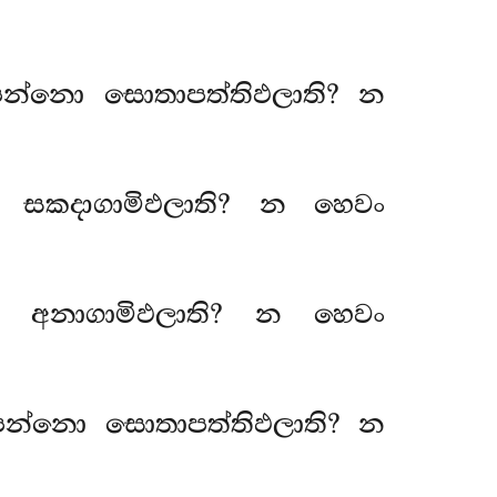
ාපන්නො සොතාපත්තිඵලාති? න
ී සකදාගාමිඵලාති? න හෙවං
මී අනාගාමිඵලාති? න හෙවං
ාපන්නො සොතාපත්තිඵලාති? න