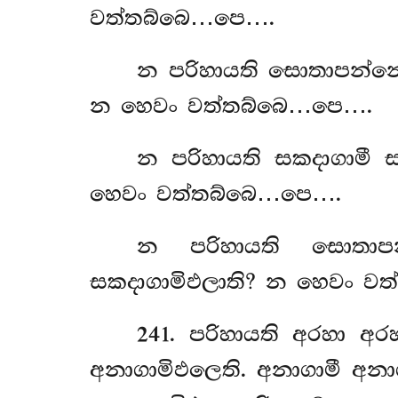
වත්තබ්බෙ…පෙ….
න පරිහායති සොතාපන්නො
න හෙවං වත්තබ්බෙ…පෙ….
න පරිහායති සකදාගාමී 
හෙවං වත්තබ්බෙ…පෙ….
න පරිහායති සොතාපන
සකදාගාමිඵලාති? න හෙවං ව
241
. පරිහායති අරහා අර
අනාගාමිඵලෙති. අනාගාමී අනා