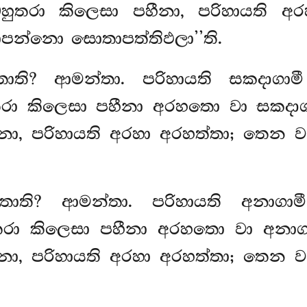
ුතරා කිලෙසා පහීනා, පරිහායති අ
ාපන්නො සොතාපත්තිඵලා’’ති.
තාති? ආමන්තා. පරිහායති සකදාගාම
ා කිලෙසා පහීනා අරහතො වා සකදාගා
ා, පරිහායති අරහා අරහත්තා; තෙන වත
්තාති? ආමන්තා. පරිහායති අනාගා
ා කිලෙසා පහීනා අරහතො වා අනාගා
ා, පරිහායති අරහා අරහත්තා; තෙන වත