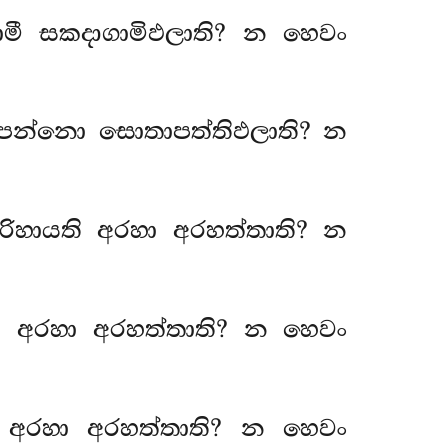
ාමී සකදාගාමිඵලාති? න හෙවං
තාපන්නො සොතාපත්තිඵලාති? න
ිහායති අරහා අරහත්තාති? න
ති අරහා අරහත්තාති? න හෙවං
ි අරහා අරහත්තාති? න හෙවං