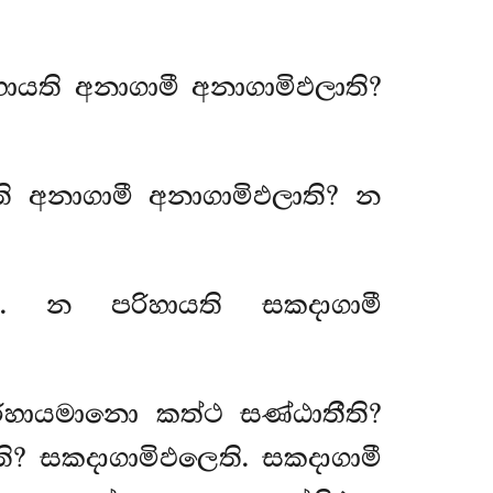
යති අනාගාමී අනාගාමිඵලාති?
ති අනාගාමී අනාගාමිඵලාති? න
. න පරිහායති සකදාගාමී
රිහායමානො කත්ථ සණ්ඨාතීති?
ි? සකදාගාමිඵලෙති. සකදාගාමී