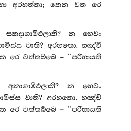
රහා අරහත්තා; තෙන වත රෙ
ී සකදාගාමිඵලාති? න හෙවං
මිස්ස වාති? අරහතො. හඤ්චි
 රෙ වත්තබ්බෙ – ‘‘පරිහායති
මී අනාගාමිඵලාති? න හෙවං
මිස්ස වාති? අරහතො. හඤ්චි
 රෙ වත්තබ්බෙ – ‘‘පරිහායති