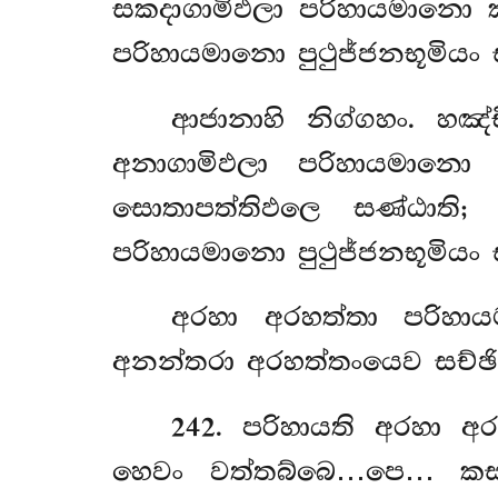
සකදාගාමිඵලා පරිහායමානො 
පරිහායමානො පුථුජ්ජනභූමියං
ආජානාහි
නිග්ගහං. හඤ
අනාගාමිඵලා පරිහායමානො 
සොතාපත්තිඵලෙ සණ්ඨාති
පරිහායමානො පුථුජ්ජනභූමියං ස
අරහා අරහත්තා පරිහා
අනන්තරා අරහත්තංයෙව සච්ඡ
242
. පරිහායති
අරහා අර
හෙවං වත්තබ්බෙ…පෙ… ක