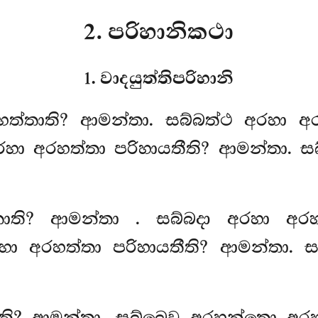
2. පරිහානිකථා
1. වාදයුත්තිපරිහානි
හත්තාති? ආමන්තා. සබ්බත්ථ අරහා අ
ා අරහත්තා පරිහායතීති? ආමන්තා. ස
්තාති? ආමන්තා
. සබ්බදා අරහා අරහ
ා අරහත්තා පරිහායතීති? ආමන්තා. ස
ාති? ආමන්තා. සබ්බෙව අරහන්තො අරහ