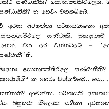
කත්ථ සණ්ඨාතීති? සොතාපත්තිඵලෙති
 සණ්ඨාතීති? න හෙවං වත්තබ්බෙ.
්චි අරහා අරහත්තා පරිහායමානො අනා
සකදාගාමිඵලෙ සණ්ඨාති, සකදාගාමී
; තෙන වත රෙ වත්තබ්බෙ – ‘‘ස
ණ්ඨාතී’’ති.
යමානො සොතාපත්තිඵලෙ සණ්ඨාතීති?
ිකරොතීති? න හෙවං වත්තබ්බෙ…පෙ….
හත්තාති? ආමන්තා. පරිහායති
සොතාප
ස්ස
බහුතරා කිලෙසා පහීනා අරහත