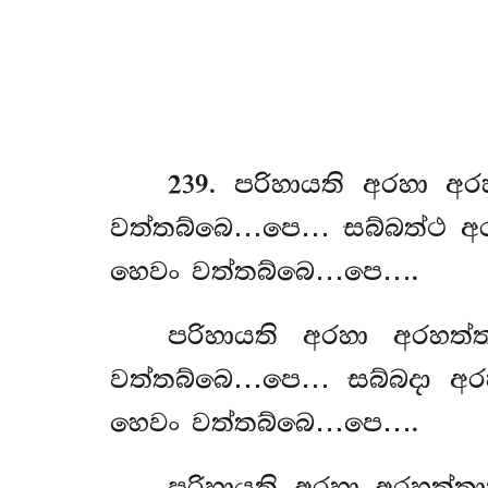
239
. පරිහායති
අරහා අර
වත්තබ්බෙ…පෙ… සබ්බත්ථ අරහ
හෙවං වත්තබ්බෙ…පෙ….
පරිහායති අරහා අරහත
වත්තබ්බෙ…පෙ… සබ්බදා අරහ
හෙවං වත්තබ්බෙ…පෙ….
පරිහායති අරහා අරහත්ත