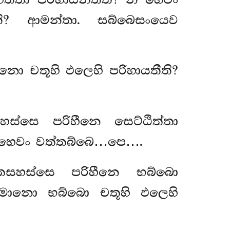
ි? ආමන්තා. සබ්බෙසංයෙව
නො චතූහි ඵලෙහි පරිහායතීති?
ස්සෙ පරිහීනෙ සෙට්ඨිත්තා
න හෙවං වත්තබ්බෙ…පෙ….
තසහස්සෙ පරිහීනෙ භබ්බො
හායමානො
භබ්බො චතූහි ඵලෙහි