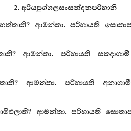
2. අරියපුග්ගලසංසන්දනපරිහානි
රහත්තාති? ආමන්තා. පරිහායති සොත
තාති? ආමන්තා. පරිහායති සකදාගාම
්තාති? ආමන්තා. පරිහායති අනාගා
ගාමිඵලාති? ආමන්තා. පරිහායති සොත