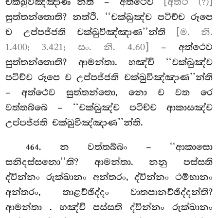
චක්ඛුවිඤ්ඤාණ’’න්ති – අත්ථෙව
[අත්ථි (?)]
සුත්තන්තොති? නත්ථි. ‘‘චක්ඛුඤ්ච පටිච්ච රූපෙ
ච උප්පජ්ජති චක්ඛුවිඤ්ඤාණ’’න්ති
[ම. නි.
1.400; 3.421; සං. නි. 4.60]
– අත්ථෙව
සුත්තන්තොති? ආමන්තා. හඤ්චි ‘‘චක්ඛුඤ්ච
පටිච්ච රූපෙ ච උප්පජ්ජති චක්ඛුවිඤ්ඤාණ’’න්ති
– අත්ථෙව සුත්තන්තො, නො ච වත රෙ
වත්තබ්බෙ – ‘‘චක්ඛුඤ්ච
පටිච්ච ආකාසඤ්ච
උප්පජ්ජති චක්ඛුවිඤ්ඤාණ’’න්ති.
. න වත්තබ්බං – ‘‘ආකාසො
464
සනිදස්සනො’’ති? ආමන්තා. නනු පස්සති
ද්වින්නං රුක්ඛානං අන්තරං, ද්වින්නං ථම්භානං
අන්තරං, තාළච්ඡිද්දං වාතපානච්ඡිද්දන්ති?
ආමන්තා
. හඤ්චි පස්සති ද්වින්නං රුක්ඛානං