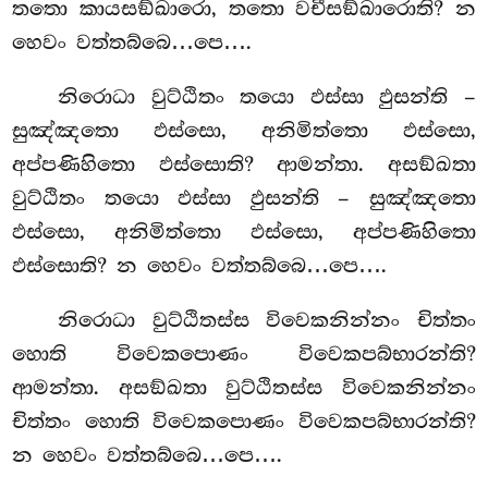
තතො කායසඞ්ඛාරො, තතො වචීසඞ්ඛාරොති? න
හෙවං වත්තබ්බෙ…පෙ….
නිරොධා වුට්ඨිතං තයො ඵස්සා ඵුසන්ති –
සුඤ්ඤතො ඵස්සො, අනිමිත්තො ඵස්සො,
අප්පණිහිතො ඵස්සොති? ආමන්තා. අසඞ්ඛතා
වුට්ඨිතං තයො ඵස්සා ඵුසන්ති – සුඤ්ඤතො
ඵස්සො, අනිමිත්තො ඵස්සො, අප්පණිහිතො
ඵස්සොති? න හෙවං වත්තබ්බෙ…පෙ….
නිරොධා වුට්ඨිතස්ස විවෙකනින්නං චිත්තං
හොති විවෙකපොණං විවෙකපබ්භාරන්ති?
ආමන්තා. අසඞ්ඛතා
වුට්ඨිතස්ස විවෙකනින්නං
චිත්තං හොති විවෙකපොණං විවෙකපබ්භාරන්ති?
න හෙවං වත්තබ්බෙ…පෙ….