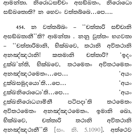
ආමන්තා. නිරොධසච්චං අසඞ්ඛතං, නිරොධො
සඞ්ඛතොති? න හෙවං වත්තබ්බෙ…පෙ….
. න වත්තබ්බං – ‘‘චත්තාරි සච්චානි
454
අසඞ්ඛතානී’’ති? ආමන්තා
. නනු වුත්තං භගවතා
– ‘‘චත්තාරිමානි, භික්ඛවෙ, තථානි අවිතථානි
අනඤ්ඤථානි! කතමානි චත්තාරි? ‘ඉදං
දුක්ඛ’න්ති, භික්ඛවෙ, තථමෙතං අවිතථමෙතං
අනඤ්ඤථමෙතං…පෙ… ‘අයං
දුක්ඛසමුදයො’ති…පෙ… ‘අයං
දුක්ඛනිරොධො’ති…පෙ… ‘අයං
දුක්ඛනිරොධගාමිනී පටිපදා’ති තථමෙතං
අවිතථමෙතං අනඤ්ඤථමෙතං. ඉමානි ඛො,
භික්ඛවෙ, චත්තාරි තථානි අවිතථානි
අනඤ්ඤථානී’’ති
[සං. නි. 5.1090]
. අත්ථෙව