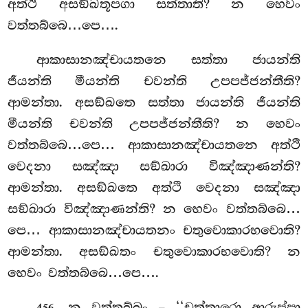
අත්ථි අසඞ්ඛතූපගා සත්තාති? න හෙවං
වත්තබ්බෙ…පෙ….
ආකාසානඤ්චායතනෙ සත්තා ජායන්ති
ජීයන්ති මීයන්ති චවන්ති උපපජ්ජන්තීති?
ආමන්තා. අසඞ්ඛතෙ සත්තා ජායන්ති ජීයන්ති
මීයන්ති චවන්ති උපපජ්ජන්තීති? න හෙවං
වත්තබ්බෙ…පෙ… ආකාසානඤ්චායතනෙ අත්ථි
වෙදනා සඤ්ඤා සඞ්ඛාරා විඤ්ඤාණන්ති?
ආමන්තා. අසඞ්ඛතෙ අත්ථි වෙදනා සඤ්ඤා
සඞ්ඛාරා විඤ්ඤාණන්ති? න හෙවං වත්තබ්බෙ…
පෙ… ආකාසානඤ්චායතනං චතුවොකාරභවොති?
ආමන්තා. අසඞ්ඛතං චතුවොකාරභවොති? න
හෙවං වත්තබ්බෙ…පෙ….
. න
වත්තබ්බං – ‘‘චත්තාරො ආරුප්පා