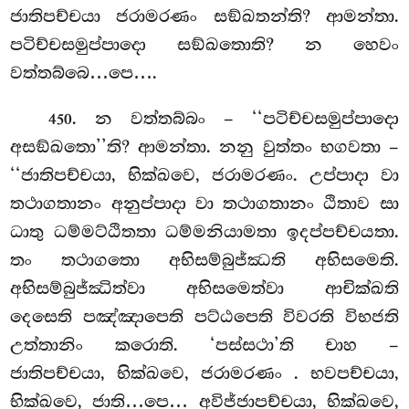
ජාතිපච්චයා ජරාමරණං සඞ්ඛතන්ති? ආමන්තා.
පටිච්චසමුප්පාදො
සඞ්ඛතොති? න හෙවං
වත්තබ්බෙ…පෙ….
. න වත්තබ්බං – ‘‘පටිච්චසමුප්පාදො
450
අසඞ්ඛතො’’ති? ආමන්තා. නනු වුත්තං භගවතා –
‘‘ජාතිපච්චයා, භික්ඛවෙ, ජරාමරණං. උප්පාදා වා
තථාගතානං අනුප්පාදා වා තථාගතානං ඨිතාව සා
ධාතු ධම්මට්ඨිතතා ධම්මනියාමතා ඉදප්පච්චයතා.
තං තථාගතො අභිසම්බුජ්ඣති
අභිසමෙති.
අභිසම්බුජ්ඣිත්වා අභිසමෙත්වා ආචික්ඛති
දෙසෙති පඤ්ඤාපෙති පට්ඨපෙති විවරති විභජති
උත්තානිං කරොති. ‘පස්සථා’ති චාහ –
ජාතිපච්චයා, භික්ඛවෙ, ජරාමරණං
. භවපච්චයා,
භික්ඛවෙ, ජාති…පෙ… අවිජ්ජාපච්චයා, භික්ඛවෙ,