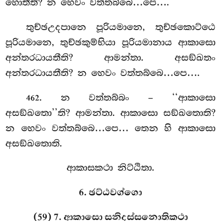
හොතීති? න හෙවං වත්තබ්බෙ…පෙ….
තුච්ඡඋදපානෙ පූරියමානෙ, තුච්ඡකොට්ඨෙ
පූරියමානෙ, තුච්ඡකුම්භියා පූරියමානාය ආකාසො
අන්තරධායතීති? ආමන්තා. අසඞ්ඛතං
අන්තරධායතීති? න හෙවං වත්තබ්බෙ…පෙ….
. න වත්තබ්බං – ‘‘ආකාසො
462
අසඞ්ඛතො’’ති? ආමන්තා. ආකාසො සඞ්ඛතොති?
න හෙවං වත්තබ්බෙ…පෙ… තෙන හි ආකාසො
අසඞ්ඛතොති.
ආකාසකථා නිට්ඨිතා.
6. ඡට්ඨවග්ගො
(59) 7. ආකාසො සනිදස්සනොතිකථා