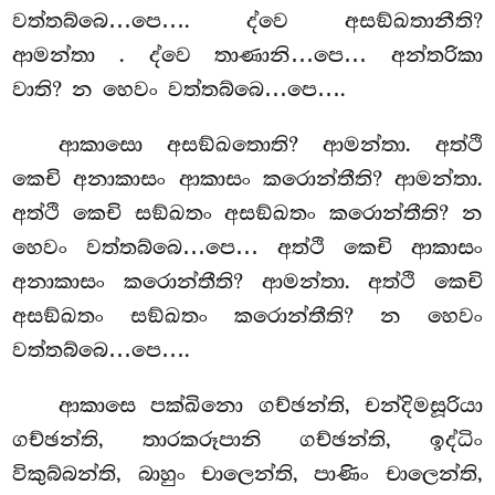
වත්තබ්බෙ…පෙ…. ද්වෙ අසඞ්ඛතානීති?
ආමන්තා
. ද්වෙ තාණානි…පෙ… අන්තරිකා
වාති? න හෙවං වත්තබ්බෙ…පෙ….
ආකාසො අසඞ්ඛතොති? ආමන්තා. අත්ථි
කෙචි අනාකාසං ආකාසං කරොන්තීති? ආමන්තා.
අත්ථි කෙචි සඞ්ඛතං අසඞ්ඛතං කරොන්තීති? න
හෙවං වත්තබ්බෙ…පෙ… අත්ථි කෙචි ආකාසං
අනාකාසං කරොන්තීති? ආමන්තා. අත්ථි කෙචි
අසඞ්ඛතං සඞ්ඛතං කරොන්තීති? න හෙවං
වත්තබ්බෙ…පෙ….
ආකාසෙ පක්ඛිනො ගච්ඡන්ති, චන්දිමසූරියා
ගච්ඡන්ති, තාරකරූපානි ගච්ඡන්ති, ඉද්ධිං
විකුබ්බන්ති, බාහුං චාලෙන්ති, පාණිං චාලෙන්ති,