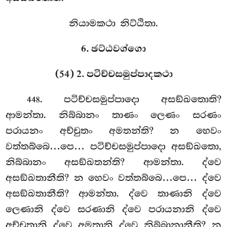
නියාමකථා නිට්ඨිතා.
6. ඡට්ඨවග්ගො
(54) 2. පටිච්චසමුප්පාදකථා
. පටිච්චසමුප්පාදො
අසඞ්ඛතොති?
448
ආමන්තා. නිබ්බානං තාණං ලෙණං සරණං
පරායනං අච්චුතං අමතන්ති? න හෙවං
වත්තබ්බෙ…පෙ… පටිච්චසමුප්පාදො අසඞ්ඛතො,
නිබ්බානං අසඞ්ඛතන්ති? ආමන්තා. ද්වෙ
අසඞ්ඛතානීති? න හෙවං වත්තබ්බෙ…පෙ… ද්වෙ
අසඞ්ඛතානීති? ආමන්තා. ද්වෙ තාණානි ද්වෙ
ලෙණානි ද්වෙ සරණානි ද්වෙ පරායනානි ද්වෙ
අච්චුතානි ද්වෙ අමතානි ද්වෙ නිබ්බානානීති? න