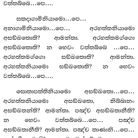
වත්තබ්බෙ…පෙ….
සකදාගාමිනියාමො…පෙ…
අනාගාමිනියාමො…පෙ… අරහත්තනියාමො
අසඞ්ඛතොති? ආමන්තා. අරහත්තමග්ගො
අසඞ්ඛතොති? න හෙවං වත්තබ්බෙ
…පෙ…
අරහත්තමග්ගො සඞ්ඛතොති? ආමන්තා.
අරහත්තනියාමො සඞ්ඛතොති? න හෙවං
වත්තබ්බෙ…පෙ….
සොතාපත්තිනියාමො අසඞ්ඛතො…පෙ…
අරහත්තනියාමො අසඞ්ඛතො, නිබ්බානං
අසඞ්ඛතන්ති? ආමන්තා. පඤ්ච අසඞ්ඛතානීති?
න හෙවං වත්තබ්බෙ…පෙ… පඤ්ච
අසඞ්ඛතානීති? ආමන්තා. පඤ්ච තාණානි…පෙ…