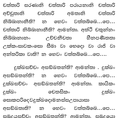
චත්තාරි සරණානි චත්තාරි පරායනානි චත්තාරි
අච්චුතානි චත්තාරි අමතානි චත්තාරි
නිබ්බානානීති? න හෙවං වත්තබ්බෙ…පෙ…
චත්තාරි නිබ්බානානීති? ආමන්තා. අත්ථි චතුන්නං
නිබ්බානානං උච්චනීචතා හීනපණීතතා
උක්කංසාවකංසො සීමා වා භෙදො වා රාජි වා
අන්තරිකා වාති? න හෙවං වත්තබ්බෙ…පෙ….
දුක්ඛසච්චං අසඞ්ඛතන්ති? ආමන්තා
. දුක්ඛං
අසඞ්ඛතන්ති? න හෙවං වත්තබ්බෙ…පෙ…
දුක්ඛසච්චං අසඞ්ඛතන්ති? ආමන්තා. කායිකං
දුක්ඛං චෙතසිකං දුක්ඛං
සොකපරිදෙවදුක්ඛදොමනස්සඋපායාසා
අසඞ්ඛතාති? න හෙවං වත්තබ්බෙ…පෙ…
සමුදයසච්චං අසඞ්ඛතන්ති? ආමන්තා. සමුදයො