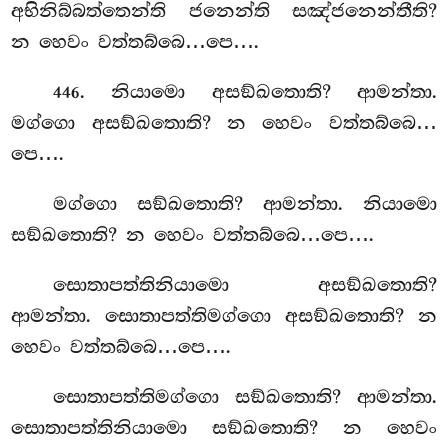
අභිනිබ්බත්තෙන්ති ජනෙන්ති
සඤ්ජනෙන්තීති?
න හෙවං වත්තබ්බෙ…පෙ….
. නියාමො අසඞ්ඛතොති? ආමන්තා.
446
මග්ගො අසඞ්ඛතොති? න
හෙවං වත්තබ්බෙ…
පෙ….
මග්ගො සඞ්ඛතොති? ආමන්තා. නියාමො
සඞ්ඛතොති? න හෙවං වත්තබ්බෙ…පෙ….
සොතාපත්තිනියාමො
අසඞ්ඛතොති?
ආමන්තා. සොතාපත්තිමග්ගො අසඞ්ඛතොති? න
හෙවං වත්තබ්බෙ…පෙ….
සොතාපත්තිමග්ගො සඞ්ඛතොති? ආමන්තා.
සොතාපත්තිනියාමො සඞ්ඛතොති? න හෙවං