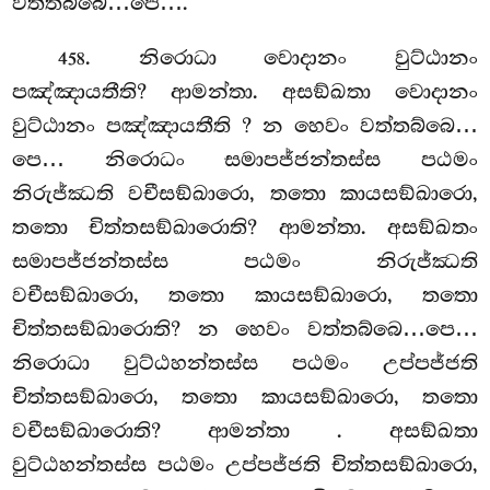
වත්තබ්බෙ…පෙ….
. නිරොධා වොදානං වුට්ඨානං
458
පඤ්ඤායතීති? ආමන්තා. අසඞ්ඛතා වොදානං
වුට්ඨානං පඤ්ඤායතීති
? න හෙවං වත්තබ්බෙ…
පෙ… නිරොධං සමාපජ්ජන්තස්ස පඨමං
නිරුජ්ඣති වචීසඞ්ඛාරො, තතො කායසඞ්ඛාරො,
තතො චිත්තසඞ්ඛාරොති? ආමන්තා. අසඞ්ඛතං
සමාපජ්ජන්තස්ස පඨමං නිරුජ්ඣති
වචීසඞ්ඛාරො, තතො කායසඞ්ඛාරො, තතො
චිත්තසඞ්ඛාරොති? න හෙවං වත්තබ්බෙ…පෙ…
නිරොධා වුට්ඨහන්තස්ස පඨමං උප්පජ්ජති
චිත්තසඞ්ඛාරො, තතො කායසඞ්ඛාරො, තතො
වචීසඞ්ඛාරොති? ආමන්තා
. අසඞ්ඛතා
වුට්ඨහන්තස්ස පඨමං උප්පජ්ජති චිත්තසඞ්ඛාරො,