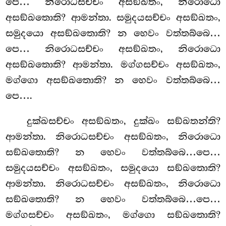
පෙ… නිරොධසච්චං අසඞ්ඛතං, නිරොධො
අසඞ්ඛතොති? ආමන්තා. සමුදයසච්චං අසඞ්ඛතං,
සමුදයො අසඞ්ඛතොති? න හෙවං වත්තබ්බෙ…
පෙ… නිරොධසච්චං අසඞ්ඛතං, නිරොධො
අසඞ්ඛතොති? ආමන්තා. මග්ගසච්චං අසඞ්ඛතං,
මග්ගො අසඞ්ඛතොති? න හෙවං වත්තබ්බෙ…
පෙ….
දුක්ඛසච්චං
අසඞ්ඛතං, දුක්ඛං සඞ්ඛතන්ති?
ආමන්තා. නිරොධසච්චං අසඞ්ඛතං, නිරොධො
සඞ්ඛතොති? න හෙවං වත්තබ්බෙ…පෙ…
සමුදයසච්චං අසඞ්ඛතං, සමුදයො සඞ්ඛතොති?
ආමන්තා. නිරොධසච්චං අසඞ්ඛතං, නිරොධො
සඞ්ඛතොති? න හෙවං වත්තබ්බෙ…පෙ…
මග්ගසච්චං අසඞ්ඛතං, මග්ගො සඞ්ඛතොති?