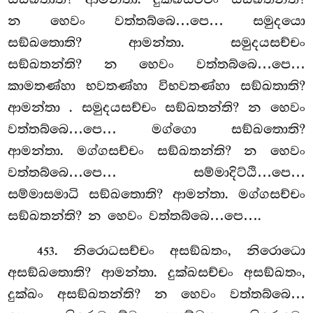
න හෙවං වත්තබ්බෙ…පෙ… සමුදයො
සඞ්ඛතොති? ආමන්තා. සමුදයසච්චං
සඞ්ඛතන්ති? න හෙවං වත්තබ්බෙ…පෙ…
කාමතණ්හා භවතණ්හා විභවතණ්හා සඞ්ඛතාති?
ආමන්තා
. සමුදයසච්චං සඞ්ඛතන්ති? න හෙවං
වත්තබ්බෙ…පෙ… මග්ගො සඞ්ඛතොති?
ආමන්තා. මග්ගසච්චං සඞ්ඛතන්ති? න හෙවං
වත්තබ්බෙ…පෙ… සම්මාදිට්ඨි…පෙ…
සම්මාසමාධි සඞ්ඛතොති? ආමන්තා. මග්ගසච්චං
සඞ්ඛතන්ති? න හෙවං වත්තබ්බෙ…පෙ….
. නිරොධසච්චං අසඞ්ඛතං, නිරොධො
453
අසඞ්ඛතොති? ආමන්තා. දුක්ඛසච්චං අසඞ්ඛතං,
දුක්ඛං
අසඞ්ඛතන්ති? න හෙවං වත්තබ්බෙ…