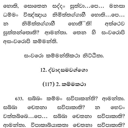
හොති, සොතෙන සද්දං සුත්වා…පෙ… මනසා
ධම්මං විඤ්ඤාය නිමිත්තග්ගාහී හොති…පෙ…
න නිමිත්තග්ගාහී හොතී’’ති! අත්ථෙව
සුත්තන්තොති? ආමන්තා. තෙන හි සංවරොපි
අසංවරොපි කම්මන්ති.
සංවරො කම්මන්තිකථා නිට්ඨිතා.
12. ද්වාදසමවග්ගො
(117) 2. කම්මකථා
. සබ්බං
කම්මං සවිපාකන්ති? ආමන්තා.
633
සබ්බා
චෙතනා සවිපාකාති? න හෙවං
වත්තබ්බෙ…පෙ… සබ්බා චෙතනා සවිපාකාති?
ආමන්තා. විපාකාබ්යාකතා චෙතනා සවිපාකාති?