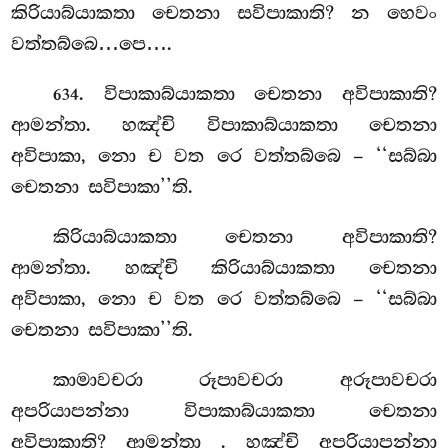
කිරියාබ්යාකතා චෙතනා සවිපාකාති? න හෙවං
වත්තබ්බෙ…පෙ….
. විපාකාබ්යාකතා චෙතනා අවිපාකාති?
634
ආමන්තා. හඤ්චි විපාකාබ්යාකතා චෙතනා
අවිපාකා, නො ච වත රෙ වත්තබ්බෙ – ‘‘සබ්බා
චෙතනා සවිපාකා’’ති.
කිරියාබ්යාකතා චෙතනා අවිපාකාති?
ආමන්තා. හඤ්චි කිරියාබ්යාකතා චෙතනා
අවිපාකා, නො ච වත රෙ වත්තබ්බෙ – ‘‘සබ්බා
චෙතනා සවිපාකා’’ති.
කාමාවචරා රූපාවචරා අරූපාවචරා
අපරියාපන්නා විපාකාබ්යාකතා චෙතනා
අවිපාකාති? ආමන්තා
. හඤ්චි අපරියාපන්නා