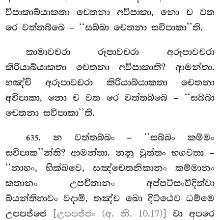
විපාකාබ්යාකතා චෙතනා අවිපාකා, නො ච වත
රෙ වත්තබ්බෙ – ‘‘සබ්බා චෙතනා සවිපාකා’’ති.
කාමාවචරා රූපාවචරා අරූපාවචරා
කිරියාබ්යාකතා චෙතනා අවිපාකාති? ආමන්තා.
හඤ්චි අරූපාවචරා කිරියාබ්යාකතා චෙතනා
අවිපාකා, නො ච වත රෙ වත්තබ්බෙ – ‘‘සබ්බා
චෙතනා සවිපාකා’’ති.
. න වත්තබ්බං – ‘‘සබ්බං කම්මං
635
සවිපාක’’න්ති? ආමන්තා. නනු වුත්තං භගවතා –
‘‘නාහං, භික්ඛවෙ, සඤ්චෙතනිකානං කම්මානං
කතානං උපචිතානං අප්පටිසංවිදිත්වා
බ්යන්තිභාවං වදාමි, තඤ්ච ඛො දිට්ඨෙව ධම්මෙ
උපපජ්ජෙ
[උපපජ්ජං (අ. නි. 10.17)]
වා අපරෙ