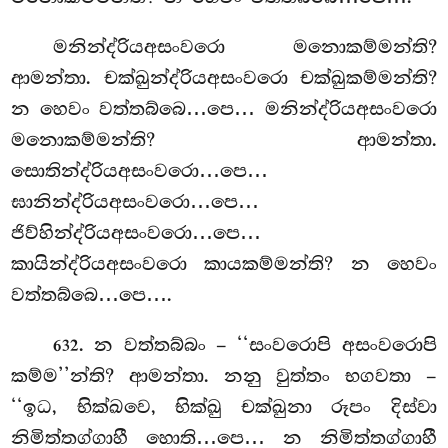
මනින්ද්රියඅසංවරො මනොකම්මන්ති?
ආමන්තා. චක්ඛුන්ද්රියඅසංවරො චක්ඛුකම්මන්ති?
න හෙවං වත්තබ්බෙ…පෙ… මනින්ද්රියඅසංවරො
මනොකම්මන්ති? ආමන්තා.
සොතින්ද්රියඅසංවරො…පෙ…
ඝානින්ද්රියඅසංවරො…පෙ…
ජිව්හින්ද්රියඅසංවරො…පෙ…
කායින්ද්රියඅසංවරො කායකම්මන්ති? න හෙවං
වත්තබ්බෙ…පෙ….
. න වත්තබ්බං – ‘‘සංවරොපි අසංවරොපි
632
කම්ම’’න්ති? ආමන්තා. නනු වුත්තං භගවතා –
‘‘ඉධ, භික්ඛවෙ, භික්ඛු චක්ඛුනා රූපං දිස්වා
නිමිත්තග්ගාහී හොති…පෙ… න නිමිත්තග්ගාහී