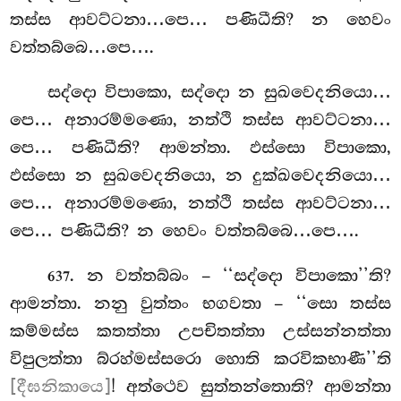
තස්ස ආවට්ටනා…පෙ… පණිධීති? න හෙවං
වත්තබ්බෙ…පෙ….
සද්දො විපාකො, සද්දො න සුඛවෙදනියො…
පෙ… අනාරම්මණො, නත්ථි තස්ස ආවට්ටනා…
පෙ… පණිධීති? ආමන්තා. ඵස්සො විපාකො,
ඵස්සො න සුඛවෙදනියො, න දුක්ඛවෙදනියො…
පෙ… අනාරම්මණො, නත්ථි තස්ස ආවට්ටනා…
පෙ… පණිධීති? න හෙවං වත්තබ්බෙ…පෙ….
. න වත්තබ්බං – ‘‘සද්දො විපාකො’’ති?
637
ආමන්තා. නනු වුත්තං භගවතා – ‘‘සො තස්ස
කම්මස්ස කතත්තා උපචිතත්තා උස්සන්නත්තා
විපුලත්තා බ්රහ්මස්සරො හොති කරවිකභාණී’’ති
[දීඝනිකායෙ]
! අත්ථෙව සුත්තන්තොති? ආමන්තා