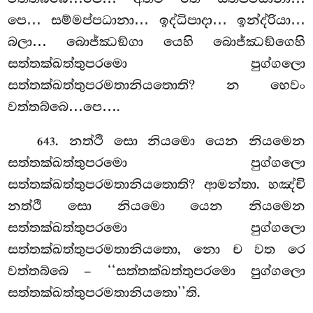
පෙ… සම්මප්පධානා… ඉද්ධිපාදා… ඉන්ද්රියා…
බලා… බොජ්ඣඞ්ගා යෙහි බොජ්ඣඞ්ගෙහි
සත්තක්ඛත්තුපරමො පුග්ගලො
සත්තක්ඛත්තුපරමතානියතොති? න හෙවං
වත්තබ්බෙ…පෙ….
. නත්ථි සො නියමො යෙන නියමෙන
643
සත්තක්ඛත්තුපරමො පුග්ගලො
සත්තක්ඛත්තුපරමතානියතොති? ආමන්තා. හඤ්චි
නත්ථි සො
නියමො යෙන නියමෙන
සත්තක්ඛත්තුපරමො පුග්ගලො
සත්තක්ඛත්තුපරමතානියතො, නො ච වත රෙ
වත්තබ්බෙ – ‘‘සත්තක්ඛත්තුපරමො පුග්ගලො
සත්තක්ඛත්තුපරමතානියතො’’ති.