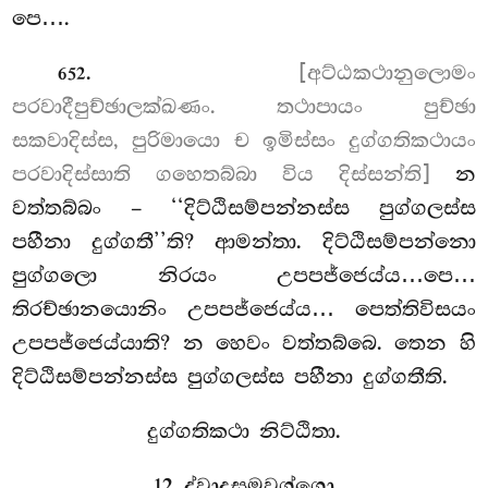
පෙ….
.
[අට්ඨකථානුලොමං
652
පරවාදීපුච්ඡාලක්ඛණං. තථාපායං පුච්ඡා
සකවාදිස්ස, පුරිමායො ච ඉමිස්සං දුග්ගතිකථායං
පරවාදිස්සාති ගහෙතබ්බා විය දිස්සන්ති]
න
වත්තබ්බං – ‘‘දිට්ඨිසම්පන්නස්ස පුග්ගලස්ස
පහීනා දුග්ගතී’’ති? ආමන්තා. දිට්ඨිසම්පන්නො
පුග්ගලො නිරයං උපපජ්ජෙය්ය…පෙ…
තිරච්ඡානයොනිං උපපජ්ජෙය්ය… පෙත්තිවිසයං
උපපජ්ජෙය්යාති? න හෙවං වත්තබ්බෙ. තෙන හි
දිට්ඨිසම්පන්නස්ස පුග්ගලස්ස පහීනා දුග්ගතීති.
දුග්ගතිකථා නිට්ඨිතා.
12. ද්වාදසමවග්ගො