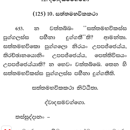
(125) 10. සත්තමභවිකකථා
. න
වත්තබ්බං ‘‘සත්තමභවිකස්ස
653
පුග්ගලස්ස පහීනා දුග්ගතී’’ති? ආමන්තා.
සත්තමභවිකො පුග්ගලො නිරයං උපපජ්ජෙය්ය,
තිරච්ඡානයොනිං උපපජ්ජෙය්ය, පෙත්තිවිසයං
උපපජ්ජෙය්යාති? න හෙවං වත්තබ්බෙ. තෙන හි
සත්තමභවිකස්ස පුග්ගලස්ස පහීනා දුග්ගතීති.
සත්තමභවිකකථා නිට්ඨිතා.
ද්වාදසමවග්ගො.
තස්සුද්දානං –