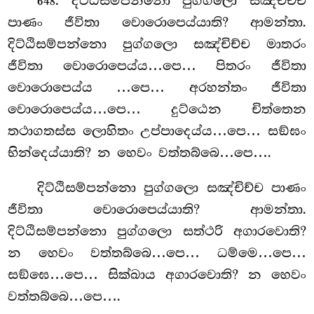
. දිට්ඨිසම්පන්නො පුග්ගලො සඤ්චිච්ච
648
පාණං ජීවිතා වොරොපෙය්යාති? ආමන්තා.
දිට්ඨිසම්පන්නො පුග්ගලො සඤ්චිච්ච මාතරං
ජීවිතා වොරොපෙය්ය…පෙ… පිතරං ජීවිතා
වොරොපෙය්ය
…පෙ… අරහන්තං ජීවිතා
වොරොපෙය්ය…පෙ… දුට්ඨෙන චිත්තෙන
තථාගතස්ස ලොහිතං උප්පාදෙය්ය…පෙ… සඞ්ඝං
භින්දෙය්යාති? න
හෙවං වත්තබ්බෙ…පෙ….
දිට්ඨිසම්පන්නො පුග්ගලො සඤ්චිච්ච පාණං
ජීවිතා වොරොපෙය්යාති? ආමන්තා.
දිට්ඨිසම්පන්නො පුග්ගලො සත්ථරි අගාරවොති?
න හෙවං වත්තබ්බෙ…පෙ… ධම්මෙ…පෙ…
සඞ්ඝෙ…පෙ… සික්ඛාය
අගාරවොති? න හෙවං
වත්තබ්බෙ…පෙ….