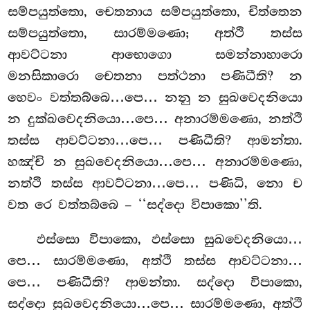
සම්පයුත්තො, චෙතනාය සම්පයුත්තො, චිත්තෙන
සම්පයුත්තො, සාරම්මණො; අත්ථි තස්ස
ආවට්ටනා ආභොගො සමන්නාහාරො
මනසිකාරො චෙතනා පත්ථනා පණිධීති? න
හෙවං වත්තබ්බෙ…පෙ… නනු න සුඛවෙදනියො
න දුක්ඛවෙදනියො…පෙ… අනාරම්මණො, නත්ථි
තස්ස ආවට්ටනා…පෙ… පණිධීති? ආමන්තා.
හඤ්චි
න සුඛවෙදනියො…පෙ… අනාරම්මණො,
නත්ථි තස්ස ආවට්ටනා…පෙ… පණිධි, නො ච
වත රෙ වත්තබ්බෙ – ‘‘සද්දො විපාකො’’ති.
ඵස්සො විපාකො, ඵස්සො සුඛවෙදනියො…
පෙ… සාරම්මණො, අත්ථි තස්ස ආවට්ටනා…
පෙ… පණිධීති? ආමන්තා. සද්දො විපාකො,
සද්දො සුඛවෙදනියො…පෙ… සාරම්මණො, අත්ථි