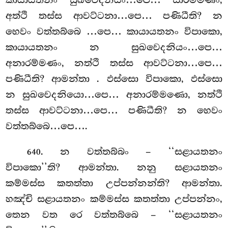
කායායතනං සුඛවෙදනියං…පෙ… සාරම්මණං,
අත්ථි තස්ස ආවට්ටනා…පෙ… පණිධීති? න
හෙවං වත්තබ්බෙ
…පෙ… කායායතනං විපාකො,
කායායතනං න සුඛවෙදනියං…පෙ…
අනාරම්මණං, නත්ථි තස්ස ආවට්ටනා…පෙ…
පණිධීති? ආමන්තා
. ඵස්සො විපාකො, ඵස්සො
න සුඛවෙදනියො…පෙ… අනාරම්මණො, නත්ථි
තස්ස ආවට්ටනා…පෙ… පණිධීති? න හෙවං
වත්තබ්බෙ…පෙ….
. න
වත්තබ්බං – ‘‘සළායතනං
640
විපාකො’’ති? ආමන්තා. නනු සළායතනං
කම්මස්ස කතත්තා උප්පන්නන්ති? ආමන්තා.
හඤ්චි සළායතනං කම්මස්ස කතත්තා උප්පන්නං,
තෙන වත රෙ වත්තබ්බෙ – ‘‘සළායතනං