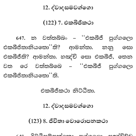
12. ද්වාදසමවග්ගො
(122) 7. එකබීජීකථා
. න
වත්තබ්බං – ‘‘එකබීජී පුග්ගලො
647
එකබීජිතානියතො’’ති? ආමන්තා. නනු සො
එකබීජීති? ආමන්තා. හඤ්චි සො එකබීජී, තෙන
වත රෙ වත්තබ්බෙ – ‘‘එකබීජී පුග්ගලො
එකබීජිතානියතො’’ති.
එකබීජීකථා නිට්ඨිතා.
12. ද්වාදසමවග්ගො
(123) 8. ජීවිතා වොරොපනකථා