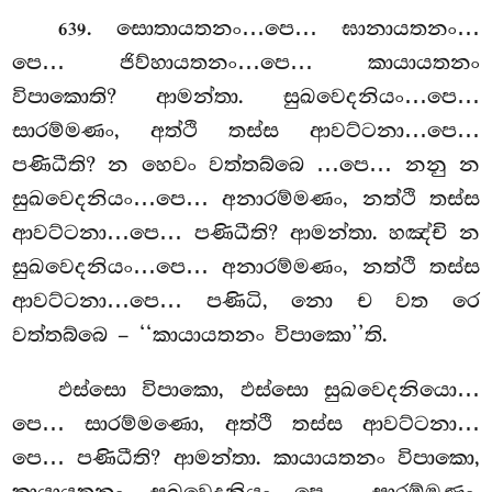
. සොතායතනං…පෙ… ඝානායතනං…
639
පෙ… ජිව්හායතනං…පෙ… කායායතනං
විපාකොති? ආමන්තා. සුඛවෙදනියං…පෙ…
සාරම්මණං, අත්ථි තස්ස ආවට්ටනා…පෙ…
පණිධීති? න හෙවං වත්තබ්බෙ …පෙ… නනු න
සුඛවෙදනියං…පෙ… අනාරම්මණං, නත්ථි තස්ස
ආවට්ටනා…පෙ… පණිධීති? ආමන්තා. හඤ්චි න
සුඛවෙදනියං…පෙ… අනාරම්මණං, නත්ථි තස්ස
ආවට්ටනා…පෙ… පණිධි, නො ච වත රෙ
වත්තබ්බෙ – ‘‘කායායතනං විපාකො’’ති.
ඵස්සො විපාකො, ඵස්සො සුඛවෙදනියො…
පෙ… සාරම්මණො, අත්ථි තස්ස ආවට්ටනා…
පෙ… පණිධීති? ආමන්තා. කායායතනං විපාකො,