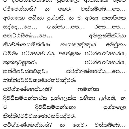
ච දිට්ඨිසම්පන්නො පුග්ගලො ආපායිකෙ රූපෙ
රජ්ජෙය්යාති? න හෙවං වත්තබ්බෙ…පෙ…
අරහතො පහීනා දුග්ගති, න ච අරහා ආපායිකෙ
සද්දෙ…පෙ… ගන්ධෙ…පෙ… රසෙ…පෙ…
ඵොට්ඨබ්බෙ…පෙ… අමනුස්සිත්ථියා
තිරච්ඡානගතිත්ථියා නාගකඤ්ඤාය මෙථුනං
ධම්මං පටිසෙවෙය්ය, අජෙළකං පටිග්ගණ්හෙය්ය,
කුක්කුටසූකරං පටිග්ගණ්හෙය්ය,
හත්ථිගවස්සවළවං පටිග්ගණ්හෙය්ය…පෙ…
තිත්තිරවට්ටකමොරකපිඤ්ජරං
පටිග්ගණ්හෙය්යාති? ආමන්තා
.
දිට්ඨිසම්පන්නස්ස පුග්ගලස්ස පහීනා දුග්ගති, න
ච දිට්ඨිසම්පන්නො පුග්ගලො
තිත්තිරවට්ටකමොරකපිඤ්ජරං
පටිග්ගණ්හෙය්යාති? න හෙවං වත්තබ්බෙ…