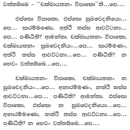
වත්තබ්බෙ – ‘‘චක්ඛායතනං විපාකො’’ති…පෙ….
ඵස්සො විපාකො, ඵස්සො සුඛවෙදනියො…
පෙ… සාරම්මණො, අත්ථි තස්ස ආවට්ටනා…
පෙ… පණිධීති? ආමන්තා. චක්ඛායතනං විපාකො,
චක්ඛායතනං සුඛවෙදනියං…පෙ… සාරම්මණං,
අත්ථි තස්ස ආවට්ටනා…පෙ… පණිධීති? න
හෙවං වත්තබ්බෙ…පෙ….
චක්ඛායතනං විපාකො, චක්ඛායතනං න
සුඛවෙදනියං…පෙ… අනාරම්මණං, නත්ථි තස්ස
ආවට්ටනා…පෙ… පණිධීති? ආමන්තා. ඵස්සො
විපාකො, ඵස්සො න සුඛවෙදනියො…පෙ…
අනාරම්මණො, නත්ථි තස්ස ආවට්ටනා…පෙ…
පණිධීති? න හෙවං වත්තබ්බෙ…පෙ….