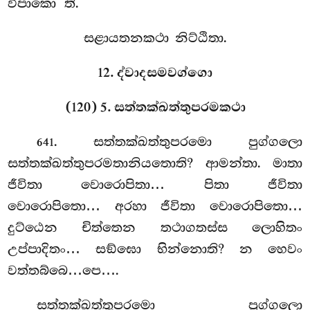
විපාකො’’ති.
සළායතනකථා නිට්ඨිතා.
12. ද්වාදසමවග්ගො
(120) 5. සත්තක්ඛත්තුපරමකථා
. සත්තක්ඛත්තුපරමො
පුග්ගලො
641
සත්තක්ඛත්තුපරමතානියතොති? ආමන්තා. මාතා
ජීවිතා වොරොපිතා… පිතා ජීවිතා
වොරොපිතො… අරහා ජීවිතා වොරොපිතො…
දුට්ඨෙන චිත්තෙන තථාගතස්ස ලොහිතං
උප්පාදිතං… සඞ්ඝො භින්නොති? න හෙවං
වත්තබ්බෙ…පෙ….
සත්තක්ඛත්තුපරමො පුග්ගලො