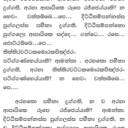
දුග්ගති, අරහා ආපායිකෙ රූපෙ රජ්ජෙය්යාති? න
හෙවං වත්තබ්බෙ…පෙ… දිට්ඨිසම්පන්නස්ස
පුග්ගලස්ස පහීනා දුග්ගති, දිට්ඨිසම්පන්නො
පුග්ගලො ආපායිකෙ සද්දෙ… ගන්ධෙ… රසෙ…
ඵොට්ඨබ්බෙ…පෙ…
තිත්තිරවට්ටකමොරකපිඤ්ජරං
පටිග්ගණ්හෙය්යාති? ආමන්තා
. අරහතො
පහීනා
දුග්ගති, අරහා තිත්තිරවට්ටකමොරකපිඤ්ජරං
පටිග්ගණ්හෙය්යාති? න හෙවං වත්තබ්බෙ…
පෙ….
අරහතො පහීනා දුග්ගති, න ච අරහා
ආපායිකෙ රූපෙ රජ්ජෙය්යාති? ආමන්තා.
දිට්ඨිසම්පන්නස්ස පුග්ගලස්ස පහීනා දුග්ගති, න