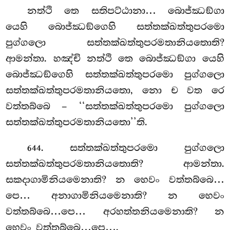
නත්ථි
තෙ සතිපට්ඨානා… බොජ්ඣඞ්ගා
යෙහි බොජ්ඣඞ්ගෙහි සත්තක්ඛත්තුපරමො
පුග්ගලො සත්තක්ඛත්තුපරමතානියතොති?
ආමන්තා. හඤ්චි නත්ථි තෙ බොජ්ඣඞ්ගා යෙහි
බොජ්ඣඞ්ගෙහි සත්තක්ඛත්තුපරමො පුග්ගලො
සත්තක්ඛත්තුපරමතානියතො, නො ච වත රෙ
වත්තබ්බෙ – ‘‘සත්තක්ඛත්තුපරමො පුග්ගලො
සත්තක්ඛත්තුපරමතානියතො’’ති.
. සත්තක්ඛත්තුපරමො පුග්ගලො
644
සත්තක්ඛත්තුපරමතානියතොති? ආමන්තා.
සකදාගාමිනියමෙනාති? න හෙවං වත්තබ්බෙ…
පෙ… අනාගාමිනියමෙනාති? න හෙවං
වත්තබ්බෙ…පෙ… අරහත්තනියමෙනාති? න
හෙවං වත්තබ්බෙ…පෙ….