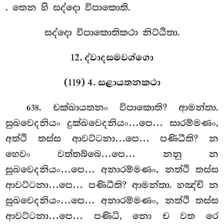
. තෙන හි සද්දො විපාකොති.
සද්දො විපාකොතිකථා නිට්ඨිතා.
12. ද්වාදසමවග්ගො
(119) 4. සළායතනකථා
. චක්ඛායතනං
විපාකොති? ආමන්තා.
638
සුඛවෙදනියං දුක්ඛවෙදනියං…පෙ… සාරම්මණං,
අත්ථි තස්ස ආවට්ටනා…පෙ… පණිධීති? න
හෙවං වත්තබ්බෙ…පෙ… නනු න
සුඛවෙදනියං…පෙ… අනාරම්මණං, නත්ථි තස්ස
ආවට්ටනා…පෙ… පණිධීති? ආමන්තා. හඤ්චි
න
සුඛවෙදනියං…පෙ… අනාරම්මණං, නත්ථි තස්ස
ආවට්ටනා…පෙ… පණිධි, නො ච වත රෙ