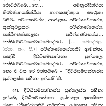
ඵොට්ඨබ්බෙ…පෙ… අමනුස්සිත්ථියා
තිරච්ඡානගතිත්ථියා නාගකඤ්ඤාය මෙථුනං
ධම්මං පටිසෙවෙය්ය, අජෙළකං පටිග්ගණ්හෙය්ය,
කුක්කුටසූකරං පටිග්ගණ්හෙය්ය,
හත්ථිගවස්සවළවං පටිග්ගණ්හෙය්ය…
තිත්තිරවට්ටකමොරකපිඤ්ජරං
[… කපිඤ්ජලං
(ස්යා. කං. පී.)]
පටිග්ගණ්හෙය්යාති? ආමන්තා.
හඤ්චි දිට්ඨිසම්පන්නො පුග්ගලො
තිත්තිරවට්ටකමොරකපිඤ්ජරං පටිග්ගණ්හෙය්ය,
නො ච වත රෙ වත්තබ්බෙ – ‘‘දිට්ඨිසම්පන්නස්ස
පුග්ගලස්ස පහීනා දුග්ගතී’’ති.
. දිට්ඨිසම්පන්නස්ස පුග්ගලස්ස පහීනා
651
දුග්ගති, දිට්ඨිසම්පන්නො පුග්ගලො ආපායිකෙ
රූපෙ රජ්ජෙය්යාති? ආමන්තා. අරහතො පහීනා