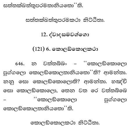
සත්තක්ඛත්තුපරමතානියතො’’ති.
සත්තක්ඛත්තුපරමකථා නිට්ඨිතා.
12. ද්වාදසමවග්ගො
(121) 6. කොලඞ්කොලකථා
. න
වත්තබ්බං – ‘‘කොලඞ්කොලො
646
පුග්ගලො කොලඞ්කොලතානියතො’’ති? ආමන්තා.
නනු සො කොලඞ්කොලොති? ආමන්තා. හඤ්චි
සො කොලඞ්කොලො, තෙන වත රෙ වත්තබ්බෙ
– ‘‘කොලඞ්කොලො පුග්ගලො
කොලඞ්කොලතානියතො’’ති.
කොලඞ්කොලකථා නිට්ඨිතා.