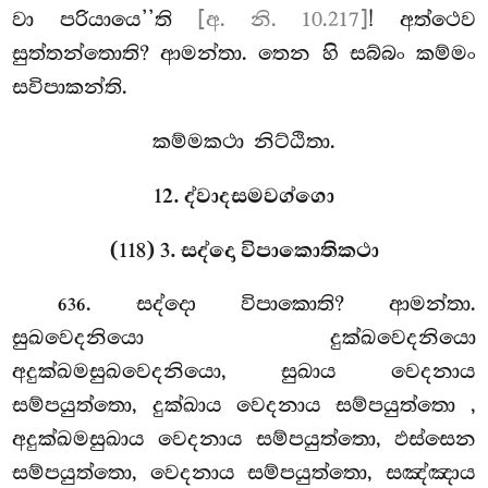
වා පරියායෙ’’ති
[අ. නි. 10.217]
! අත්ථෙව
සුත්තන්තොති? ආමන්තා. තෙන හි සබ්බං කම්මං
සවිපාකන්ති.
කම්මකථා නිට්ඨිතා.
12. ද්වාදසමවග්ගො
(118) 3. සද්දො විපාකොතිකථා
. සද්දො
විපාකොති? ආමන්තා.
636
සුඛවෙදනියො දුක්ඛවෙදනියො
අදුක්ඛමසුඛවෙදනියො, සුඛාය වෙදනාය
සම්පයුත්තො, දුක්ඛාය වෙදනාය සම්පයුත්තො
,
අදුක්ඛමසුඛාය වෙදනාය සම්පයුත්තො, ඵස්සෙන
සම්පයුත්තො, වෙදනාය සම්පයුත්තො, සඤ්ඤාය