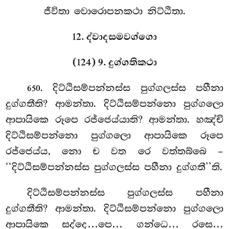
ජීවිතා වොරොපනකථා නිට්ඨිතා.
12. ද්වාදසමවග්ගො
(124) 9. දුග්ගතිකථා
. දිට්ඨිසම්පන්නස්ස
පුග්ගලස්ස පහීනා
650
දුග්ගතීති? ආමන්තා. දිට්ඨිසම්පන්නො පුග්ගලො
ආපායිකෙ රූපෙ රජ්ජෙය්යාති? ආමන්තා. හඤ්චි
දිට්ඨිසම්පන්නො පුග්ගලො ආපායිකෙ රූපෙ
රජ්ජෙය්ය, නො ච වත රෙ වත්තබ්බෙ –
‘‘දිට්ඨිසම්පන්නස්ස පුග්ගලස්ස පහීනා දුග්ගතී’’ති.
දිට්ඨිසම්පන්නස්ස පුග්ගලස්ස පහීනා
දුග්ගතීති? ආමන්තා. දිට්ඨිසම්පන්නො පුග්ගලො
ආපායිකෙ සද්දෙ…පෙ… ගන්ධෙ… රසෙ…