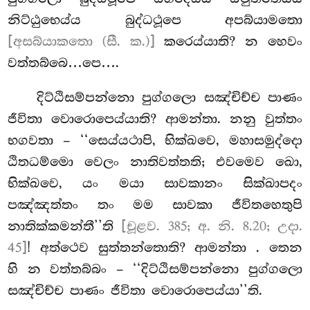
නිට්ඨුභෙය්ය බුද්ධථූපෙ අපබ්යාමතො
[අසබ්යාකතො (සී. ක.)]
කරෙය්යාති? න හෙවං
වත්තබ්බෙ…පෙ….
දිට්ඨිසම්පන්නො
පුග්ගලො සඤ්චිච්ච පාණං
ජීවිතා වොරොපෙය්යාති? ආමන්තා. නනු වුත්තං
භගවතා – ‘‘සෙය්යථාපි, භික්ඛවෙ, මහාසමුද්දො
ඨිතධම්මො වෙලං නාතිවත්තති; එවමෙව ඛො,
භික්ඛවෙ, යං මයා සාවකානං සික්ඛාපදං
පඤ්ඤත්තං තං මම සාවකා ජීවිතහෙතුපි
නාතික්කමන්තී’’ති
[චූළව. 385; අ. නි. 8.20; උදා.
45]
! අත්ථෙව සුත්තන්තොති? ආමන්තා
. තෙන
හි න වත්තබ්බං – ‘‘දිට්ඨිසම්පන්නො පුග්ගලො
සඤ්චිච්ච පාණං ජීවිතා වොරොපෙය්යා’’ති.