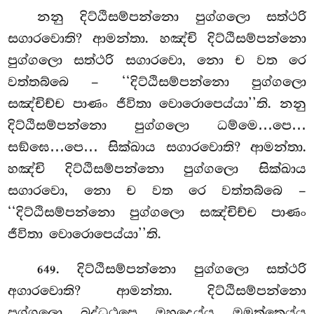
නනු දිට්ඨිසම්පන්නො පුග්ගලො සත්ථරි
සගාරවොති? ආමන්තා. හඤ්චි දිට්ඨිසම්පන්නො
පුග්ගලො සත්ථරි සගාරවො, නො ච වත රෙ
වත්තබ්බෙ – ‘‘දිට්ඨිසම්පන්නො පුග්ගලො
සඤ්චිච්ච පාණං ජීවිතා වොරොපෙය්යා’’ති. නනු
දිට්ඨිසම්පන්නො පුග්ගලො ධම්මෙ…පෙ…
සඞ්ඝෙ…පෙ… සික්ඛාය සගාරවොති? ආමන්තා.
හඤ්චි දිට්ඨිසම්පන්නො පුග්ගලො සික්ඛාය
සගාරවො, නො ච වත රෙ වත්තබ්බෙ –
‘‘දිට්ඨිසම්පන්නො පුග්ගලො සඤ්චිච්ච පාණං
ජීවිතා වොරොපෙය්යා’’ති.
. දිට්ඨිසම්පන්නො පුග්ගලො සත්ථරි
649
අගාරවොති? ආමන්තා. දිට්ඨිසම්පන්නො
පුග්ගලො බුද්ධථූපෙ ඔහදෙය්ය ඔමුත්තෙය්ය