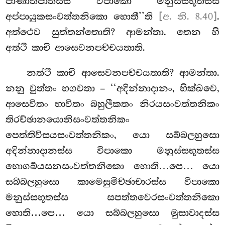
පාණාතිපාතස්ස විපාකො මනුස්සභූතස්ස
අප්පායුකසංවත්තනිකො හොතී’’ති
[අ. නි. 8.40]
.
අත්ථෙව සුත්තන්තොති? ආමන්තා. තෙන හි
අත්ථි කාචි ආසෙවනපච්චයතාති.
නත්ථි කාචි ආසෙවනපච්චයතාති? ආමන්තා.
නනු වුත්තං භගවතා – ‘‘අදින්නාදානං, භික්ඛවෙ,
ආසෙවිතං භාවිතං බහුලීකතං නිරයසංවත්තනිකං
තිරච්ඡානයොනිසංවත්තනිකං
පෙත්තිවිසයසංවත්තනිකං, යො සබ්බලහුසො
අදින්නාදානස්ස විපාකො මනුස්සභූතස්ස
භොගබ්යසනසංවත්තනිකො
හොති…පෙ… යො
සබ්බලහුසො කාමෙසුමිච්ඡාචාරස්ස විපාකො
මනුස්සභූතස්ස සපත්තවෙරසංවත්තනිකො
හොති…පෙ… යො සබ්බලහුසො මුසාවාදස්ස