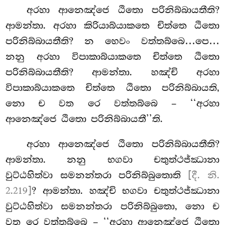
අරහා ආනෙඤ්ජෙ ඨිතො පරිනිබ්බායතීති?
ආමන්තා. අරහා කිරියාබ්යාකතෙ චිත්තෙ ඨිතො
පරිනිබ්බායතීති? න හෙවං වත්තබ්බෙ…පෙ…
නනු අරහා විපාකාබ්යාකතෙ චිත්තෙ ඨිතො
පරිනිබ්බායතීති? ආමන්තා. හඤ්චි අරහා
විපාකාබ්යාකතෙ චිත්තෙ ඨිතො පරිනිබ්බායති,
නො ච වත රෙ වත්තබ්බෙ – ‘‘අරහා
ආනෙඤ්ජෙ ඨිතො පරිනිබ්බායතී’’ති.
අරහා ආනෙඤ්ජෙ ඨිතො පරිනිබ්බායතීති?
ආමන්තා. නනු භගවා චතුත්ථජ්ඣානා
වුට්ඨහිත්වා
සමනන්තරා පරිනිබ්බුතොති
[දී. නි.
2.219]
? ආමන්තා. හඤ්චි භගවා චතුත්ථජ්ඣානා
වුට්ඨහිත්වා සමනන්තරා පරිනිබ්බුතො, නො ච
වත රෙ වත්තබ්බෙ – ‘‘අරහා ආනෙඤ්ජෙ ඨිතො