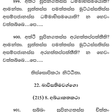
. අත්ථි සුපිනගතස්ස ධම්මාභිසමයොති?
899
ආමන්තා. සුත්තස්ස පමත්තස්ස මුට්ඨස්සතිස්ස
අසම්පජානස්ස ධම්මාභිසමයොති? න හෙවං
වත්තබ්බෙ…පෙ….
. අත්ථි සුපිනගතස්ස අරහත්තප්පත්තීති?
900
ආමන්තා. සුත්තස්ස පමත්තස්ස මුට්ඨස්සතිස්ස
අසම්පජානස්ස අරහත්තප්පත්තීති? න හෙවං
වත්තබ්බෙ…පෙ….
තිස්සොපිකථා නිට්ඨිතා.
22. බාවීසතිමවග්ගො
(215) 8. අබ්යාකතකථා
. සබ්බං
සුපිනගතස්ස චිත්තං
901