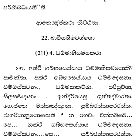
පරිනිබ්බායතී’’ති.
ආනෙඤ්ජකථා නිට්ඨිතා.
22. බාවීසතිමවග්ගො
(211) 4. ධම්මාභිසමයකථා
. අත්ථි
ගබ්භසෙය්යාය ධම්මාභිසමයොති?
897
ආමන්තා. අත්ථි ගබ්භසෙය්යාය ධම්මදෙසනා,
ධම්මස්සවනං, ධම්මසාකච්ඡා, පරිපුච්ඡා,
සීලසමාදානං
, ඉන්ද්රියෙසු ගුත්තද්වාරතා,
භොජනෙ මත්තඤ්ඤුතා, පුබ්බරත්තාපරරත්තං
ජාගරියානුයොගොති
? න හෙවං වත්තබ්බෙ…
පෙ… නත්ථි ගබ්භසෙය්යාය ධම්මදෙසනා,
ධම්මස්සවනං…පෙ… පුබ්බරත්තාපරරත්තං