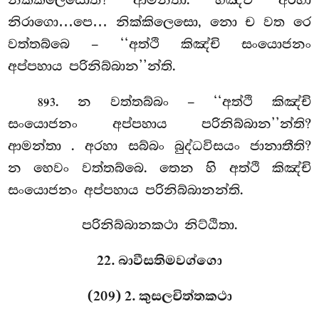
නිරාගො…පෙ… නික්කිලෙසො, නො ච වත රෙ
වත්තබ්බෙ – ‘‘අත්ථි කිඤ්චි සංයොජනං
අප්පහාය පරිනිබ්බාන’’න්ති.
. න වත්තබ්බං – ‘‘අත්ථි කිඤ්චි
893
සංයොජනං අප්පහාය පරිනිබ්බාන’’න්ති?
ආමන්තා
. අරහා සබ්බං බුද්ධවිසයං ජානාතීති?
න හෙවං වත්තබ්බෙ. තෙන හි අත්ථි කිඤ්චි
සංයොජනං අප්පහාය පරිනිබ්බානන්ති.
පරිනිබ්බානකථා නිට්ඨිතා.
22. බාවීසතිමවග්ගො
(209) 2. කුසලචිත්තකථා