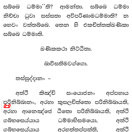
සබ්බෙ ධම්මා’’ති? ආමන්තා. සබ්බෙ ධම්මා
නිච්චා ධුවා සස්සතා අවිපරිණාමධම්මාති? න
හෙවං වත්තබ්බෙ. තෙන හි එකචිත්තක්ඛණිකා
සබ්බෙ ධම්මාති.
ඛණිකකථා නිට්ඨිතා.
බාවීසතිමවග්ගො.
තස්සුද්දානං –
අත්ථි කිඤ්චි සංයොජනං අප්පහාය
පරිනිබ්බානං, අරහා කුසලචිත්තො පරිනිබ්බායති,
📜
අරහා ආනෙඤ්ජෙ ඨිතො පරිනිබ්බායති, අත්ථි
ගබ්භසෙය්යාය ධම්මාභිසමයො, අත්ථි
ගබ්භසෙය්යාය අරහත්තප්පත්ති, අත්ථි