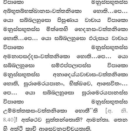
විපාකො
මනුස්සභූතස්ස
අබ්භූතබ්භක්ඛානසංවත්තනිකො හොති…පෙ…
යො සබ්බලහුසො පිසුණාය වාචාය විපාකො
මනුස්සභූතස්ස මිත්තෙහි භෙදනසංවත්තනිකො
හොති…පෙ… යො සබ්බලහුසො ඵරුසාය වාචාය
විපාකො මනුස්සභූතස්ස
අමනාපසද්දසංවත්තනිකො හොති…පෙ… යො
සබ්බලහුසො සම්ඵප්පලාපස්ස විපාකො
මනුස්සභූතස්ස අනාදෙය්යවාචාසංවත්තනිකො
හොති, සුරාමෙරයපානං, භික්ඛවෙ, ආසෙවිතං…
පෙ… යො සබ්බලහුසො සුරාමෙරයපානස්ස
විපාකො මනුස්සභූතස්ස
උම්මත්තකසංවත්තනිකො හොතී’’ති
[අ. නි.
8.40]
! අත්ථෙව සුත්තන්තොති? ආමන්තා. තෙන
හි අත්ථි කාචි ආසෙවනපච්චයතාති.