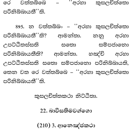
රෙ වත්තබ්බෙ – ‘‘අරහා කුසලචිත්තො
පරිනිබ්බායතී’’ති.
. න වත්තබ්බං – ‘‘අරහා කුසලචිත්තො
895
පරිනිබ්බායතී’’ති? ආමන්තා. නනු අරහා
උපට්ඨිතස්සති සතො සම්පජානො
පරිනිබ්බායතීති? ආමන්තා. හඤ්චි අරහා
උපට්ඨිතස්සති සතො සම්පජානො පරිනිබ්බායති,
තෙන වත රෙ වත්තබ්බෙ – ‘‘අරහා කුසලචිත්තො
පරිනිබ්බායතී’’ති.
කුසලචිත්තකථා නිට්ඨිතා.
22. බාවීසතිමවග්ගො
(210) 3. ආනෙඤ්ජකථා