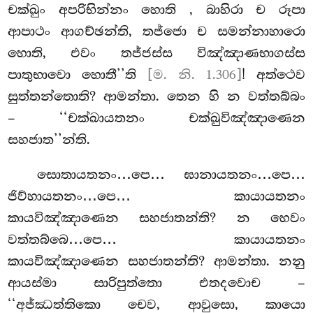
චක්ඛුං අපරිභින්නං හොති
, බාහිරා ච රූපා
ආපාථං ආගච්ඡන්ති, තජ්ජො ච සමන්නාහාරො
හොති, එවං තජ්ජස්ස විඤ්ඤාණභාගස්ස
පාතුභාවො හොතී’’ති
[ම. නි. 1.306]
! අත්ථෙව
සුත්තන්තොති? ආමන්තා. තෙන හි න වත්තබ්බං
– ‘‘චක්ඛායතනං චක්ඛුවිඤ්ඤාණෙන
සහජාත’’න්ති.
සොතායතනං…පෙ… ඝානායතනං…පෙ…
ජිව්හායතනං…පෙ… කායායතනං
කායවිඤ්ඤාණෙන සහජාතන්ති? න
හෙවං
වත්තබ්බෙ…පෙ… කායායතනං
කායවිඤ්ඤාණෙන
සහජාතන්ති? ආමන්තා. නනු
ආයස්මා සාරිපුත්තො එතදවොච –
‘‘අජ්ඣත්තිකො චෙව, ආවුසො, කායො