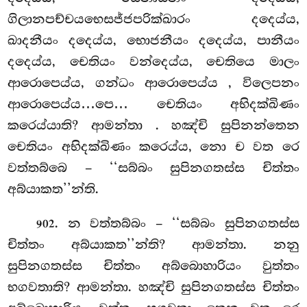
ගිලානපච්චයභෙසජ්ජපරික්ඛාරං දදෙය්ය,
ඛාදනීයං දදෙය්ය, භොජනීයං දදෙය්ය, පානීයං
දදෙය්ය, චෙතියං වන්දෙය්ය, චෙතියෙ මාලං
ආරොපෙය්ය, ගන්ධං ආරොපෙය්ය
, විලෙපනං
ආරොපෙය්ය…පෙ… චෙතියං අභිදක්ඛිණං
කරෙය්යාති? ආමන්තා
. හඤ්චි සුපිනන්තෙන
චෙතියං අභිදක්ඛිණං කරෙය්ය, නො ච වත රෙ
වත්තබ්බෙ – ‘‘සබ්බං සුපිනගතස්ස චිත්තං
අබ්යාකත’’න්ති.
. න වත්තබ්බං – ‘‘සබ්බං සුපිනගතස්ස
902
චිත්තං අබ්යාකත’’න්ති? ආමන්තා. නනු
සුපිනගතස්ස චිත්තං අබ්බොහාරියං වුත්තං
භගවතාති? ආමන්තා. හඤ්චි සුපිනගතස්ස චිත්තං