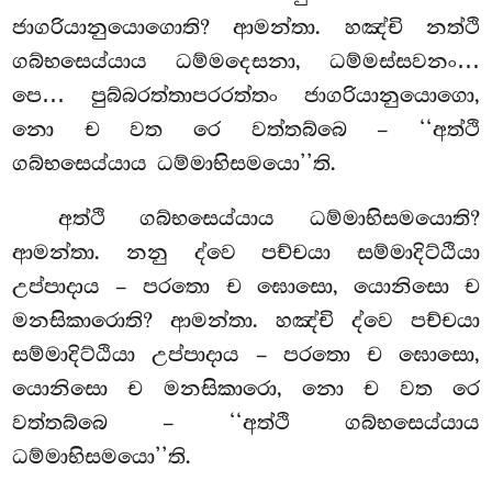
ජාගරියානුයොගොති? ආමන්තා. හඤ්චි නත්ථි
ගබ්භසෙය්යාය ධම්මදෙසනා, ධම්මස්සවනං…
පෙ… පුබ්බරත්තාපරරත්තං ජාගරියානුයොගො,
නො ච වත රෙ වත්තබ්බෙ – ‘‘අත්ථි
ගබ්භසෙය්යාය ධම්මාභිසමයො’’ති.
අත්ථි ගබ්භසෙය්යාය ධම්මාභිසමයොති?
ආමන්තා. නනු ද්වෙ පච්චයා සම්මාදිට්ඨියා
උප්පාදාය – පරතො ච ඝොසො, යොනිසො ච
මනසිකාරොති? ආමන්තා. හඤ්චි ද්වෙ පච්චයා
සම්මාදිට්ඨියා උප්පාදාය – පරතො ච ඝොසො,
යොනිසො ච මනසිකාරො, නො ච වත රෙ
වත්තබ්බෙ – ‘‘අත්ථි ගබ්භසෙය්යාය
ධම්මාභිසමයො’’ති.