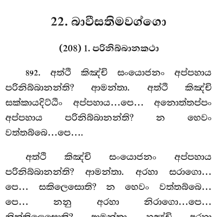
22. බාවීසතිමවග්ගො
(208) 1. පරිනිබ්බානකථා
. අත්ථි
කිඤ්චි සංයොජනං අප්පහාය
892
පරිනිබ්බානන්ති? ආමන්තා. අත්ථි කිඤ්චි
සක්කායදිට්ඨිං අප්පහාය…පෙ… අනොත්තප්පං
අප්පහාය පරිනිබ්බානන්ති? න හෙවං
වත්තබ්බෙ…පෙ….
අත්ථි කිඤ්චි සංයොජනං අප්පහාය
පරිනිබ්බානන්ති? ආමන්තා. අරහා සරාගො…
පෙ… සකිලෙසොති? න හෙවං වත්තබ්බෙ…
පෙ… නනු අරහා නිරාගො…පෙ…
නික්කිලෙසොති? ආමන්තා. හඤ්චි
අරහා