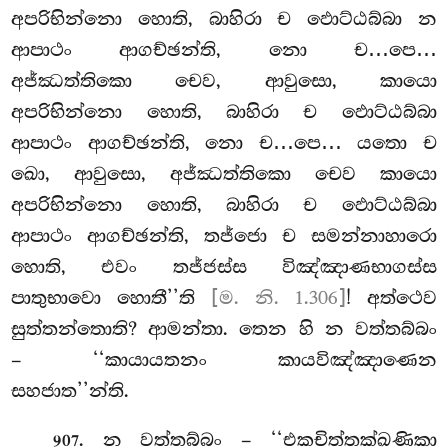
අපරිභින්නො හොති, බාහිරා ච ඵොට්ඨබ්බා න
ආපාථං ආගච්ඡන්ති, නො ච…පෙ…
අජ්ඣත්තිකො චෙව, ආවුසො, කායො
අපරිභින්නො හොති, බාහිරා ච ඵොට්ඨබ්බා
ආපාථං ආගච්ඡන්ති, නො ච…පෙ… යතො ච
ඛො, ආවුසො, අජ්ඣත්තිකො
චෙව කායො
අපරිභින්නො හොති, බාහිරා ච ඵොට්ඨබ්බා
ආපාථං ආගච්ඡන්ති, තජ්ජො ච සමන්නාහාරො
හොති, එවං තජ්ජස්ස විඤ්ඤාණභාගස්ස
පාතුභාවො හොතී’’ති
[ම. නි. 1.306]
! අත්ථෙව
සුත්තන්තොති? ආමන්තා. තෙන හි න වත්තබ්බං
– ‘‘කායායතනං කායවිඤ්ඤාණෙන
සහජාත’’න්ති.
. න වත්තබ්බං – ‘‘එකචිත්තක්ඛණිකා
907