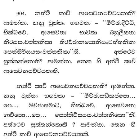
. නත්ථි කාචි ආසෙවනපච්චයතාති?
904
ආමන්තා. නනු වුත්තං භගවතා – ‘‘මිච්ඡාදිට්ඨි,
භික්ඛවෙ, ආසෙවිතා භාවිතා බහුලීකතා
නිරයසංවත්තනිකා තිරච්ඡානයොනිසංවත්තනිකා
පෙත්තිවිසයසංවත්තනිකා’’ති. අත්ථෙව
සුත්තන්තොති? ආමන්තා. තෙන හි අත්ථි කාචි
ආසෙවනපච්චයතාති.
නත්ථි කාචි ආසෙවනපච්චයතාති? ආමන්තා.
නනු වුත්තං භගවතා – ‘‘මිච්ඡාසඞ්කප්පො…
පෙ… මිච්ඡාසමාධි, භික්ඛවෙ, ආසෙවිතො
භාවිතො…පෙ… පෙත්තිවිසයසංවත්තනිකො’’ති!
අත්ථෙව සුත්තන්තොති
? ආමන්තා. තෙන හි
අත්ථි කාචි ආසෙවනපච්චයතාති.