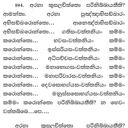
. අරහා
කුසලචිත්තො පරිනිබ්බායතීති?
894
ආමන්තා. අරහා පුඤ්ඤාභිසඞ්ඛාරං
අභිසඞ්ඛරොන්තො… ආනෙඤ්ජාභිසඞ්ඛාරං
අභිසඞ්ඛරොන්තො… ගතිසංවත්තනියං කම්මං
කරොන්තො… භවසංවත්තනියං කම්මං
කරොන්තො… ඉස්සරියසංවත්තනියං කම්මං
කරොන්තො… අධිපච්චසංවත්තනියං කම්මං
කරොන්තො… මහාභොගසංවත්තනියං කම්මං
කරොන්තො… මහාපරිවාරසංවත්තනියං කම්මං
කරොන්තො… දෙවසොභග්යසංවත්තනියං කම්මං
කරොන්තො… මනුස්සසොභග්යසංවත්තනියං
කම්මං කරොන්තො පරිනිබ්බායතීති? න හෙවං
වත්තබ්බෙ…පෙ….
අරහා කුසලචිත්තො පරිනිබ්බායතීති?