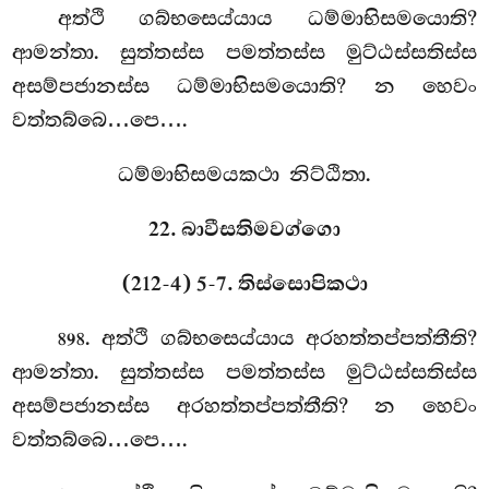
අත්ථි ගබ්භසෙය්යාය ධම්මාභිසමයොති?
ආමන්තා. සුත්තස්ස පමත්තස්ස මුට්ඨස්සතිස්ස
අසම්පජානස්ස ධම්මාභිසමයොති? න හෙවං
වත්තබ්බෙ…පෙ….
ධම්මාභිසමයකථා නිට්ඨිතා.
22. බාවීසතිමවග්ගො
(212-4) 5-7. තිස්සොපිකථා
. අත්ථි
ගබ්භසෙය්යාය අරහත්තප්පත්තීති?
898
ආමන්තා. සුත්තස්ස
පමත්තස්ස මුට්ඨස්සතිස්ස
අසම්පජානස්ස අරහත්තප්පත්තීති? න
හෙවං
වත්තබ්බෙ…පෙ….