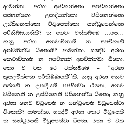
ආමන්තා. අරහා ආචිනන්තො අපචිනන්තො
පජහන්තො උපාදියන්තො විසිනෙන්තො
උස්සිනෙන්තො විධූපෙන්තො සන්ධූපෙන්තො
පරිනිබ්බායතීති? න හෙවං වත්තබ්බෙ
…පෙ…
නනු අරහා නෙවාචිනාති න අපචිනාති
අපචිනිත්වා ඨිතොති? ආමන්තා. හඤ්චි අරහා
නෙවාචිනාති න අපචිනාති අපචිනිත්වා ඨිතො,
නො ච වත රෙ වත්තබ්බෙ – ‘‘අරහා
කුසලචිත්තො පරිනිබ්බායතී’’ති. නනු අරහා නෙව
පජහති න උපාදියති පජහිත්වා ඨිතො, නෙව
විසිනෙති න උස්සිනෙති විසිනෙත්වා ඨිතො; නනු
අරහා නෙව විධූපෙති න සන්ධූපෙති විධූපෙත්වා
ඨිතොති? ආමන්තා. හඤ්චි අරහා නෙව විධූපෙති
න සන්ධූපෙති විධූපෙත්වා ඨිතො, නො ච වත