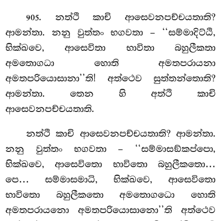
. නත්ථි
කාචි ආසෙවනපච්චයතාති?
905
ආමන්තා. නනු වුත්තං භගවතා – ‘‘සම්මාදිට්ඨි,
භික්ඛවෙ, ආසෙවිතා භාවිතා බහුලීකතා
අමතොගධා හොති අමතපරායනා
අමතපරියොසානා’’ති! අත්ථෙව සුත්තන්තොති?
ආමන්තා. තෙන හි අත්ථි කාචි
ආසෙවනපච්චයතාති.
නත්ථි කාචි ආසෙවනපච්චයතාති? ආමන්තා.
නනු වුත්තං භගවතා – ‘‘සම්මාසඞ්කප්පො,
භික්ඛවෙ, ආසෙවිතො භාවිතො බහුලීකතො…
පෙ… සම්මාසමාධි, භික්ඛවෙ, ආසෙවිතො
භාවිතො
බහුලීකතො අමතොගධො
හොති
අමතපරායනො අමතපරියොසානො’’ති අත්ථෙව