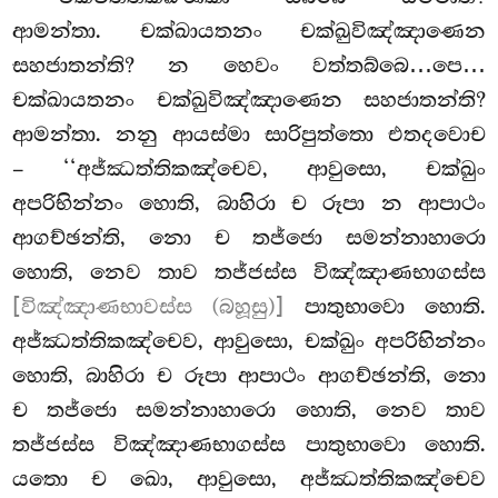
ආමන්තා. චක්ඛායතනං චක්ඛුවිඤ්ඤාණෙන
සහජාතන්ති? න හෙවං වත්තබ්බෙ…පෙ…
චක්ඛායතනං
චක්ඛුවිඤ්ඤාණෙන සහජාතන්ති?
ආමන්තා. නනු ආයස්මා සාරිපුත්තො එතදවොච
– ‘‘අජ්ඣත්තිකඤ්චෙව, ආවුසො, චක්ඛුං
අපරිභින්නං හොති, බාහිරා ච රූපා න ආපාථං
ආගච්ඡන්ති, නො ච තජ්ජො සමන්නාහාරො
හොති, නෙව තාව තජ්ජස්ස විඤ්ඤාණභාගස්ස
[විඤ්ඤාණභාවස්ස (බහූසු)]
පාතුභාවො හොති.
අජ්ඣත්තිකඤ්චෙව, ආවුසො, චක්ඛුං අපරිභින්නං
හොති, බාහිරා ච රූපා ආපාථං ආගච්ඡන්ති, නො
ච තජ්ජො සමන්නාහාරො හොති, නෙව තාව
තජ්ජස්ස විඤ්ඤාණභාගස්ස පාතුභාවො හොති.
යතො ච ඛො, ආවුසො, අජ්ඣත්තිකඤ්චෙව