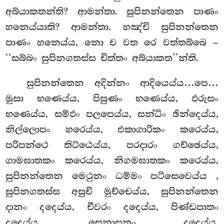
අබ්යාකතන්ති? ආමන්තා. සුපිනන්තෙන පාණං
හනෙය්යාති? ආමන්තා. හඤ්චි සුපිනන්තෙන
පාණං හනෙය්ය, නො ච වත රෙ වත්තබ්බෙ –
‘‘සබ්බං සුපිනගතස්ස චිත්තං අබ්යාකත’’න්ති.
සුපිනන්තෙන අදින්නං ආදියෙය්ය…පෙ…
මුසා භණෙය්ය, පිසුණං භණෙය්ය, ඵරුසං
භණෙය්ය, සම්ඵං පලපෙය්ය, සන්ධිං ඡින්දෙය්ය,
නිල්ලොපං හරෙය්ය, එකාගාරිකං කරෙය්ය,
පරිපන්ථෙ තිට්ඨෙය්ය, පරදාරං ගච්ඡෙය්ය,
ගාමඝාතකං කරෙය්ය, නිගමඝාතකං කරෙය්ය,
සුපිනන්තෙන මෙථුනං ධම්මං පටිසෙවෙය්ය
,
සුපිනගතස්ස අසුචි මුච්චෙය්ය, සුපිනන්තෙන
දානං දදෙය්ය, චීවරං දදෙය්ය, පිණ්ඩපාතං
දදෙය්ය, සෙනාසනං දදෙය්ය,