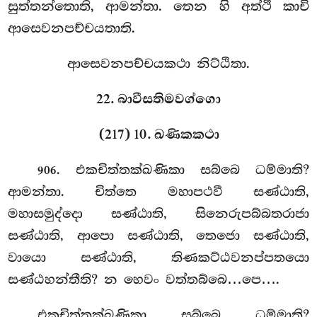
සුත්තන්තොති, ආමන්තා. තෙන හි අත්ථි කාචි
ආසෙවනපච්චයතාති.
ආසෙවනපච්චයකථා නිට්ඨිතා.
22. බාවීසතිමවග්ගො
(217) 10. ඛණිකකථා
. එකචිත්තක්ඛණිකා සබ්බෙ ධම්මාති?
906
ආමන්තා. චිත්තෙ මහාපථවී සණ්ඨාති,
මහාසමුද්දො සණ්ඨාති, සිනෙරුපබ්බතරාජා
සණ්ඨාති, ආපො සණ්ඨාති, තෙජො සණ්ඨාති,
වායො සණ්ඨාති, තිණකට්ඨවනප්පතයො
සණ්ඨහන්තීති? න හෙවං වත්තබ්බෙ…පෙ….
එකචිත්තක්ඛණිකා සබ්බෙ ධම්මාති?