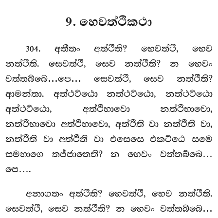
9. හෙවත්ථිකථා
. අතීතං අත්ථීති? හෙවත්ථි, හෙව
304
නත්ථීති. සෙවත්ථි, සෙව නත්ථීති? න හෙවං
වත්තබ්බෙ…පෙ… සෙවත්ථි, සෙව නත්ථීති?
ආමන්තා. අත්ථට්ඨො නත්ථට්ඨො, නත්ථට්ඨො
අත්ථට්ඨො, අත්ථිභාවො නත්ථිභාවො,
නත්ථිභාවො අත්ථිභාවො, අත්ථීති වා නත්ථීති වා,
නත්ථීති වා
අත්ථීති වා එසෙසෙ එකට්ඨෙ සමෙ
සමභාගෙ තජ්ජාතෙති? න හෙවං වත්තබ්බෙ…
පෙ….
අනාගතං අත්ථීති? හෙවත්ථි, හෙව නත්ථීති.
සෙවත්ථි, සෙව නත්ථීති? න හෙවං වත්තබ්බෙ…