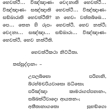
හෙවත්ථි… විඤ්ඤාණං වෙදනාති හෙවත්ථි…
විඤ්ඤාණං සඤ්ඤාති හෙවත්ථි… විඤ්ඤාණං
සඞ්ඛාරාති හෙවත්ථීති? න හෙවං වත්තබ්බෙ…
පෙ… තෙන හි රූපං හෙවත්ථි, හෙව නත්ථි;
වෙදනා… සඤ්ඤා… සඞ්ඛාරා… විඤ්ඤාණං
හෙවත්ථි, හෙව නත්ථීති.
හෙවත්ථිකථා නිට්ඨිතා.
තස්සුද්දානං –
උපලබ්භො
පරිහානි,
බ්රහ්මචරියවාසො ඔධිසො;
පරිඤ්ඤා කාමරාගප්පහානං,
සබ්බත්ථිවාදො ආයතනං;
අතීතානාගතො සුභඞ්ගො