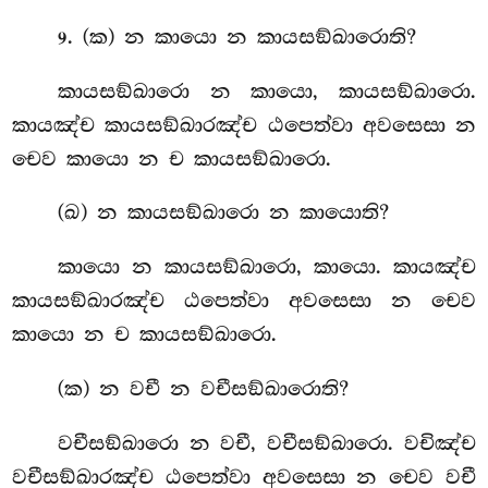
. (ක) න කායො න කායසඞ්ඛාරොති?
9
කායසඞ්ඛාරො න කායො, කායසඞ්ඛාරො.
කායඤ්ච කායසඞ්ඛාරඤ්ච ඨපෙත්වා අවසෙසා න
චෙව කායො න ච කායසඞ්ඛාරො.
(ඛ) න කායසඞ්ඛාරො න කායොති?
කායො න කායසඞ්ඛාරො, කායො. කායඤ්ච
කායසඞ්ඛාරඤ්ච ඨපෙත්වා අවසෙසා න චෙව
කායො න ච කායසඞ්ඛාරො.
(ක) න වචී න වචීසඞ්ඛාරොති?
වචීසඞ්ඛාරො න වචී, වචීසඞ්ඛාරො. වචිඤ්ච
වචීසඞ්ඛාරඤ්ච ඨපෙත්වා අවසෙසා න චෙව වචී