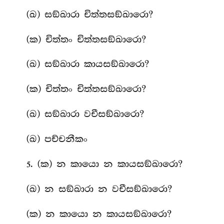
(ඛ) සඞ්ඛාරා චිත්තසඞ්ඛාරො?
(ක) චිත්තං චිත්තසඞ්ඛාරො?
(ඛ) සඞ්ඛාරා කායසඞ්ඛාරො?
(ක) චිත්තං චිත්තසඞ්ඛාරො?
(ඛ) සඞ්ඛාරා වචීසඞ්ඛාරො?
(ඛ) පච්චනීකං
. (ක) න කායො න කායසඞ්ඛාරො?
5
(ඛ) න සඞ්ඛාරා න වචීසඞ්ඛාරො?
(ක) න කායො න කායසඞ්ඛාරො?