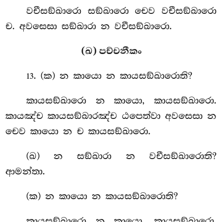
වචීසඞ්ඛාරො සඞ්ඛාරො චෙව වචීසඞ්ඛාරො
ච. අවසෙසා සඞ්ඛාරා න වචීසඞ්ඛාරො.
(ඛ) පච්චනීකං
. (ක) න කායො න කායසඞ්ඛාරොති?
13
කායසඞ්ඛාරො න කායො, කායසඞ්ඛාරො.
කායඤ්ච කායසඞ්ඛාරඤ්ච ඨපෙත්වා අවසෙසා න
චෙව කායො න ච කායසඞ්ඛාරො.
(ඛ) න සඞ්ඛාරා න වචීසඞ්ඛාරොති?
ආමන්තා.
(ක) න කායො න කායසඞ්ඛාරොති?
කායසඞ්ඛාරො න කායො, කායසඞ්ඛාරො.