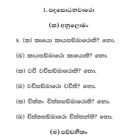
1. පදසොධනවාරො
(ක) අනුලොමං
. (ක) කායො
කායසඞ්ඛාරොති? නො.
8
(ඛ) කායසඞ්ඛාරො කායොති? නො.
(ක) වචී වචීසඞ්ඛාරොති? නො.
(ඛ) වචීසඞ්ඛාරො වචීති? නො.
(ක) චිත්තං චිත්තසඞ්ඛාරොති? නො.
(ඛ) චිත්තසඞ්ඛාරො චිත්තන්ති? නො.
(ඛ) පච්චනීකං