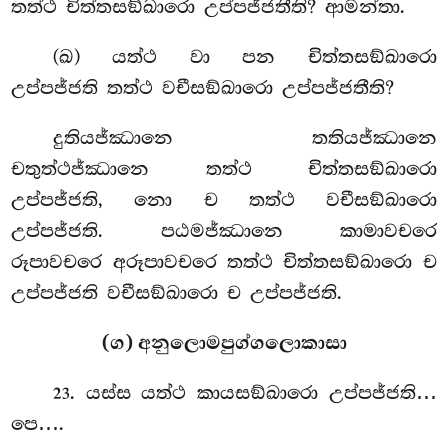
තත්ථ චිත්තසඞ්ඛාරො උප්පජ්ජතීති? ආමන්තා.
(ඛ) යත්ථ වා පන චිත්තසඞ්ඛාරො
උප්පජ්ජති තත්ථ වචීසඞ්ඛාරො උප්පජ්ජතීති?
දුතියජ්ඣානෙ තතියජ්ඣානෙ
චතුත්ථජ්ඣානෙ තත්ථ චිත්තසඞ්ඛාරො
උප්පජ්ජති, නො ච තත්ථ වචීසඞ්ඛාරො
උප්පජ්ජති. පඨමජ්ඣානෙ කාමාවචරෙ
රූපාවචරෙ අරූපාවචරෙ තත්ථ චිත්තසඞ්ඛාරො ච
උප්පජ්ජති වචීසඞ්ඛාරො ච උප්පජ්ජති.
(ග) අනුලොමපුග්ගලොකාසා
. යස්ස යත්ථ කායසඞ්ඛාරො උප්පජ්ජති…
23
පෙ….