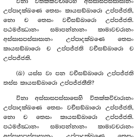
විනා විතක්කවිචාරෙහි අස්සාසපස්සාසානං
උප්පාදක්ඛණෙ තෙසං කායසඞ්ඛාරො උප්පජ්ජති,
නො ච තෙසං වචීසඞ්ඛාරො උප්පජ්ජති.
පඨමජ්ඣානං සමාපන්නානං කාමාවචරානං
අස්සාසපස්සාසානං උප්පාදක්ඛණෙ තෙසං
කායසඞ්ඛාරො ච උප්පජ්ජති වචීසඞ්ඛාරො ච
උප්පජ්ජති.
(ඛ) යස්ස වා පන වචීසඞ්ඛාරො උප්පජ්ජති
තස්ස කායසඞ්ඛාරො උප්පජ්ජතීති?
විනා අස්සාසපස්සාසෙහි විතක්කවිචාරානං
උප්පාදක්ඛණෙ තෙසං වචීසඞ්ඛාරො උප්පජ්ජති,
නො ච තෙසං කායසඞ්ඛාරො උප්පජ්ජති.
පඨමජ්ඣානං සමාපන්නානං කාමාවචරානං
අස්සාසපස්සාසානං උප්පාදක්ඛණෙ තෙසං