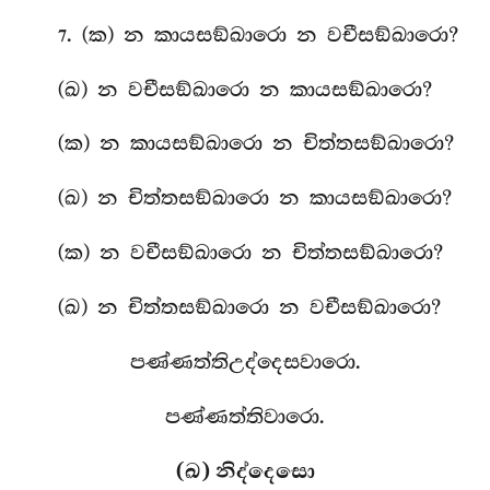
. (ක) න කායසඞ්ඛාරො න වචීසඞ්ඛාරො?
7
(ඛ) න වචීසඞ්ඛාරො න කායසඞ්ඛාරො?
(ක) න කායසඞ්ඛාරො න චිත්තසඞ්ඛාරො?
(ඛ) න චිත්තසඞ්ඛාරො න කායසඞ්ඛාරො?
(ක) න වචීසඞ්ඛාරො න චිත්තසඞ්ඛාරො?
(ඛ) න චිත්තසඞ්ඛාරො න වචීසඞ්ඛාරො?
පණ්ණත්තිඋද්දෙසවාරො.
පණ්ණත්තිවාරො.
(ඛ) නිද්දෙසො