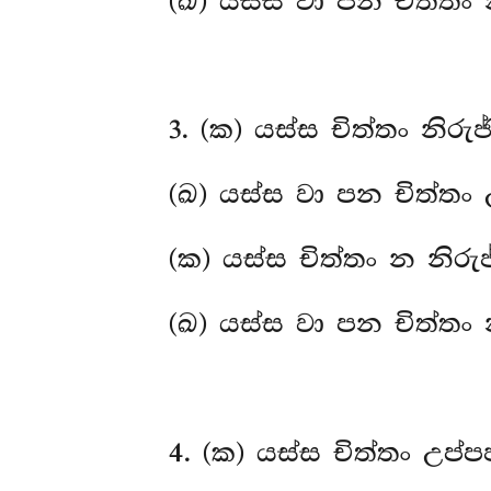
(ඛ) යස්ස වා පන චිත්තං 
3
. (ක) යස්ස
චිත්තං නිරු
(ඛ) යස්ස වා පන චිත්තං 
(ක) යස්ස චිත්තං න නිර
(ඛ) යස්ස වා පන චිත්තං
4
. (ක) යස්ස
චිත්තං උප්ප