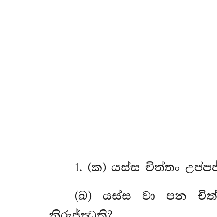
1
. (ක) යස්ස
චිත්තං උප්ප
(ඛ) යස්ස වා පන චිත්ත
නිරුජ්ඣති?