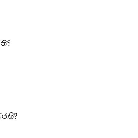
ති?
්ජති?