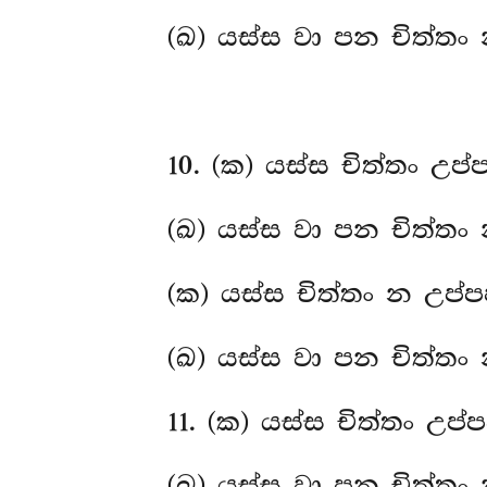
(ඛ) යස්ස
වා පන චිත්තං 
10
. (ක) යස්ස
චිත්තං උප්
(ඛ) යස්ස වා පන චිත්තං න
(ක) යස්ස
චිත්තං න උප්ප
(ඛ) යස්ස වා පන චිත්තං 
11
. (ක) යස්ස චිත්තං උප්ප
(ඛ) යස්ස වා පන චිත්තං න