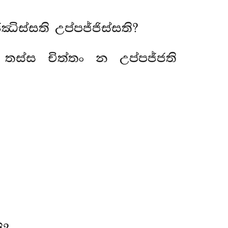
ඣිස්සති උප්පජ්ජිස්සති?
 තස්ස චිත්තං න උප්පජ්ජති