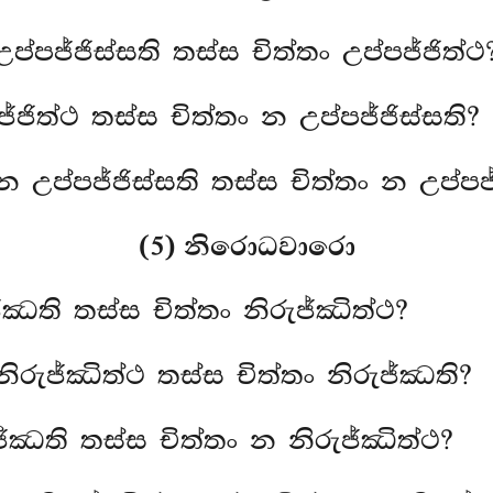
ප්පජ්ජිස්සති තස්ස චිත්තං උප්පජ්ජිත්ථ
්ජිත්ථ තස්ස චිත්තං න උප්පජ්ජිස්සති?
 උප්පජ්ජිස්සති තස්ස චිත්තං න උප්පජ්
(5) නිරොධවාරො
ජ්ඣති තස්ස චිත්තං නිරුජ්ඣිත්ථ?
නිරුජ්ඣිත්ථ තස්ස චිත්තං නිරුජ්ඣති?
ජ්ඣති තස්ස චිත්තං න නිරුජ්ඣිත්ථ?