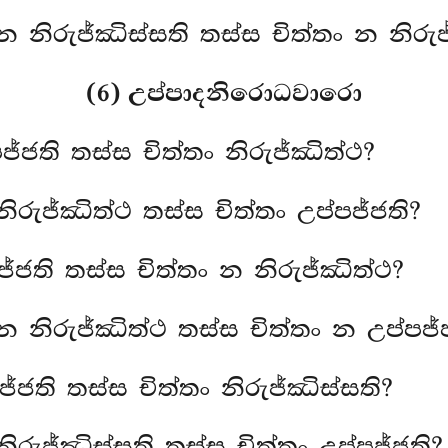
න නිරුජ්ඣිස්සති තස්ස චිත්තං න නිරු
(6) උප්පාදනිරොධවාරො
පජ්ජති තස්ස චිත්තං නිරුජ්ඣිත්ථ?
ිරුජ්ඣිත්ථ තස්ස චිත්තං උප්පජ්ජති?
ජ්ජති තස්ස චිත්තං න නිරුජ්ඣිත්ථ?
න නිරුජ්ඣිත්ථ තස්ස චිත්තං න උප්පජ්
ජ්ජති තස්ස චිත්තං නිරුජ්ඣිස්සති?
ිරුජ්ඣිස්සති තස්ස චිත්තං උප්පජ්ජති?