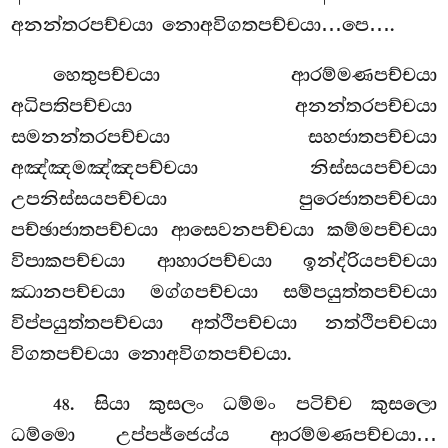
අනන්තරපච්චයා නොඅවිගතපච්චයා…පෙ….
හෙතුපච්චයා ආරම්මණපච්චයා
අධිපතිපච්චයා අනන්තරපච්චයා
සමනන්තරපච්චයා සහජාතපච්චයා
අඤ්ඤමඤ්ඤපච්චයා නිස්සයපච්චයා
උපනිස්සයපච්චයා පුරෙජාතපච්චයා
පච්ඡාජාතපච්චයා ආසෙවනපච්චයා කම්මපච්චයා
විපාකපච්චයා ආහාරපච්චයා ඉන්ද්රියපච්චයා
ඣානපච්චයා මග්ගපච්චයා සම්පයුත්තපච්චයා
විප්පයුත්තපච්චයා අත්ථිපච්චයා නත්ථිපච්චයා
විගතපච්චයා නොඅවිගතපච්චයා.
. සියා කුසලං ධම්මං පටිච්ච කුසලො
48
ධම්මො උප්පජ්ජෙය්ය ආරම්මණපච්චයා…