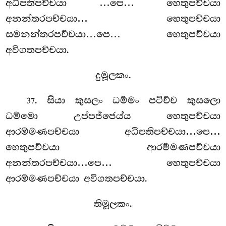
අධිපතිපච්චයා
…පෙ… හෙතුපච්චයා
අනන්තරපච්චයා… හෙතුපච්චයා
සමනන්තරපච්චයා…පෙ… හෙතුපච්චයා
අවිගතපච්චයා.
දුමූලකං.
. සියා කුසලං ධම්මං පටිච්ච කුසලො
37
ධම්මො උප්පජ්ජෙය්ය හෙතුපච්චයා
ආරම්මණපච්චයා අධිපතිපච්චයා…පෙ…
හෙතුපච්චයා ආරම්මණපච්චයා
අනන්තරපච්චයා…පෙ… හෙතුපච්චයා
ආරම්මණපච්චයා අවිගතපච්චයා.
තිමූලකං.