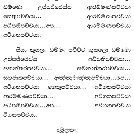
ධම්මො උප්පජ්ජෙය්ය ආරම්මණපච්චයා
හෙතුපච්චයා… ආරම්මණපච්චයා
අධිපතිපච්චයා…පෙ… ආරම්මණපච්චයා
අවිගතපච්චයා.
සියා කුසලං ධම්මං පටිච්ච කුසලො ධම්මො
උප්පජ්ජෙය්ය අධිපතිපච්චයා…
අනන්තරපච්චයා… සමනන්තරපච්චයා…
සහජාතපච්චයා… අඤ්ඤමඤ්ඤපච්චයා…පෙ…
අවිගතපච්චයා
හෙතුපච්චයා… අවිගතපච්චයා
ආරම්මණපච්චයා… අවිගතපච්චයා
අධිපතිපච්චයා…පෙ… අවිගතපච්චයා
විගතපච්චයා.
දුමූලකං.