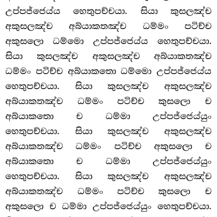
උප්පජ්ජෙය්ය හෙතුපච්චයා. සියා කුසලඤ්ච
අකුසලඤ්ච අබ්යාකතඤ්ච ධම්මං පටිච්ච
අකුසලො ධම්මො උප්පජ්ජෙය්ය හෙතුපච්චයා.
සියා කුසලඤ්ච අකුසලඤ්ච අබ්යාකතඤ්ච
ධම්මං පටිච්ච අබ්යාකතො ධම්මො උප්පජ්ජෙය්ය
හෙතුපච්චයා. සියා කුසලඤ්ච අකුසලඤ්ච
අබ්යාකතඤ්ච ධම්මං පටිච්ච කුසලො ච
අබ්යාකතො ච ධම්මා උප්පජ්ජෙය්යුං
හෙතුපච්චයා. සියා කුසලඤ්ච අකුසලඤ්ච
අබ්යාකතඤ්ච ධම්මං පටිච්ච අකුසලො ච
අබ්යාකතො ච ධම්මා උප්පජ්ජෙය්යුං
හෙතුපච්චයා. සියා කුසලඤ්ච අකුසලඤ්ච
අබ්යාකතඤ්ච ධම්මං පටිච්ච කුසලො ච
අකුසලො ච ධම්මා උප්පජ්ජෙය්යුං හෙතුපච්චයා.