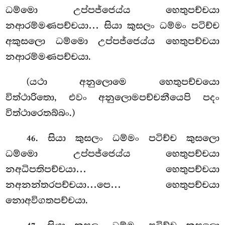
ධම්මො උප්පජ්ජෙය්ය හෙතුපච්චයා
නආරම්මණපච්චයා… සියා කුසලං ධම්මං පටිච්ච
අකුසලො ධම්මො උප්පජ්ජෙය්ය හෙතුපච්චයා
නආරම්මණපච්චයා.
(යථා අනුලොමෙ හෙතුපච්චයො
විත්ථාරිතො, එවං අනුලොමපච්චනීයෙපි පදං
විත්ථාරෙතබ්බං.)
. සියා කුසලං ධම්මං පටිච්ච කුසලො
46
ධම්මො උප්පජ්ජෙය්ය හෙතුපච්චයා
නඅධිපතිපච්චයා… හෙතුපච්චයා
නඅනන්තරපච්චයා…පෙ… හෙතුපච්චයා
නොඅවිගතපච්චයා.