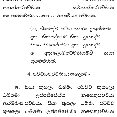
අනන්තරපච්චයා සමනන්තරපච්චයා
සහජාතපච්චයා…පෙ… නොවිගතපච්චයා.
(ග) තිකඤ්ච පට්ඨානවරං දුකුත්තමං,
දුකං තිකඤ්චෙව තිකං දුකඤ්ච;
තිකං තිකඤ්චෙව දුකං දුකඤ්ච,
ඡ අනුලොමපච්චනීයම්හි නයා
සුගම්භීරාති.
4. පච්චයපච්චනීයානුලොමං
. සියා
කුසලං ධම්මං පටිච්ච කුසලො
49
ධම්මො උප්පජ්ජෙය්ය නහෙතුපච්චයා
ආරම්මණපච්චයා. සියා කුසලං ධම්මං පටිච්ච
කුසලො ධම්මො උප්පජ්ජෙය්ය නහෙතුපච්චයා