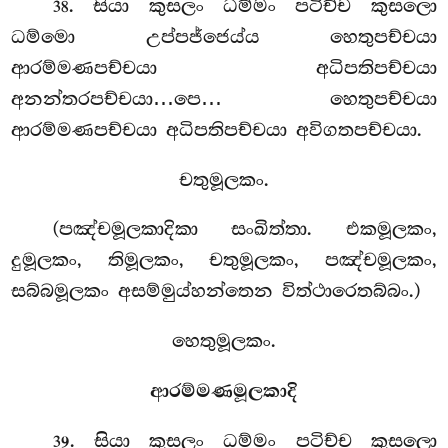
. සියා කුසලං ධම්මං පටිච්ච කුසලො
38
ධම්මො උප්පජ්ජෙය්ය හෙතුපච්චයා
ආරම්මණපච්චයා අධිපතිපච්චයා
අනන්තරපච්චයා…පෙ… හෙතුපච්චයා
ආරම්මණපච්චයා අධිපතිපච්චයා අවිගතපච්චයා.
චතුමූලකං.
(පඤ්චමූලකාදිකා සංඛිත්තා. එකමූලකං,
දුමූලකං, තිමූලකං, චතුමූලකං, පඤ්චමූලකං,
සබ්බමූලකං අසම්මුය්හන්තෙන විත්ථාරෙතබ්බං.)
හෙතුමූලකං.
ආරම්මණමූලකාදි
. සියා
කුසලං ධම්මං පටිච්ච කුසලො
39