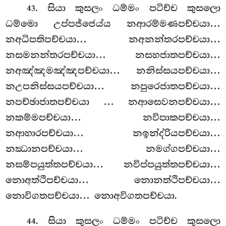
. සියා කුසලං ධම්මං පටිච්ච කුසලො
43
ධම්මො උප්පජ්ජෙය්ය නආරම්මණපච්චයා…
නඅධිපතිපච්චයා… නඅනන්තරපච්චයා…
නසමනන්තරපච්චයා… නසහජාතපච්චයා…
නඅඤ්ඤමඤ්ඤපච්චයා… නනිස්සයපච්චයා…
නඋපනිස්සයපච්චයා… නපුරෙජාතපච්චයා…
නපච්ඡාජාතපච්චයා
… නආසෙවනපච්චයා…
නකම්මපච්චයා… නවිපාකපච්චයා…
නආහාරපච්චයා… නඉන්ද්රියපච්චයා…
නඣානපච්චයා… නමග්ගපච්චයා…
නසම්පයුත්තපච්චයා… නවිප්පයුත්තපච්චයා…
නොඅත්ථිපච්චයා… නොනත්ථිපච්චයා…
නොවිගතපච්චයා… නොඅවිගතපච්චයා.
. සියා කුසලං ධම්මං පටිච්ච කුසලො
44