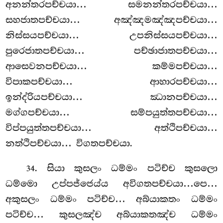
අනන්තරපච්චයා… සමනන්තරපච්චයා…
සහජාතපච්චයා… අඤ්ඤමඤ්ඤපච්චයා…
නිස්සයපච්චයා… උපනිස්සයපච්චයා…
පුරෙජාතපච්චයා… පච්ඡාජාතපච්චයා…
ආසෙවනපච්චයා… කම්මපච්චයා…
විපාකපච්චයා… ආහාරපච්චයා…
ඉන්ද්රියපච්චයා… ඣානපච්චයා…
මග්ගපච්චයා… සම්පයුත්තපච්චයා…
විප්පයුත්තපච්චයා… අත්ථිපච්චයා…
නත්ථිපච්චයා… විගතපච්චයා.
. සියා කුසලං ධම්මං පටිච්ච කුසලො
34
ධම්මො උප්පජ්ජෙය්ය අවිගතපච්චයා…පෙ…
අකුසලං ධම්මං පටිච්ච… අබ්යාකතං ධම්මං
පටිච්ච… කුසලඤ්ච අබ්යාකතඤ්ච ධම්මං