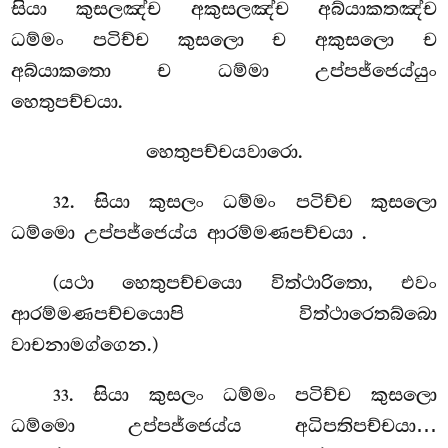
සියා කුසලඤ්ච අකුසලඤ්ච අබ්යාකතඤ්ච
ධම්මං පටිච්ච කුසලො ච අකුසලො ච
අබ්යාකතො ච ධම්මා උප්පජ්ජෙය්යුං
හෙතුපච්චයා.
හෙතුපච්චයවාරො.
. සියා කුසලං ධම්මං පටිච්ච කුසලො
32
ධම්මො උප්පජ්ජෙය්ය ආරම්මණපච්චයා
.
(යථා හෙතුපච්චයො විත්ථාරිතො, එවං
ආරම්මණපච්චයොපි විත්ථාරෙතබ්බො
වාචනාමග්ගෙන.)
. සියා
කුසලං ධම්මං පටිච්ච කුසලො
33
ධම්මො උප්පජ්ජෙය්ය අධිපතිපච්චයා…