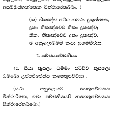
අසම්මුය්හන්තෙන විත්ථාරෙතබ්බං. )
(ක) තිකඤ්ච පට්ඨානවරං දුකුත්තමං,
දුකං තිකඤ්චෙව තිකං දුකඤ්ච;
තිකං තිකඤ්චෙව දුකං දුකඤ්ච,
ඡ අනුලොමම්හි නයා සුගම්භීරාති.
2. පච්චයපච්චනීයං
. සියා කුසලං ධම්මං පටිච්ච කුසලො
42
ධම්මො උප්පජ්ජෙය්ය නහෙතුපච්චයා
.
(යථා
අනුලොමෙ හෙතුපච්චයො
විත්ථාරිතො, එවං පච්චනීයෙපි නහෙතුපච්චයො
විත්ථාරෙතබ්බො.)