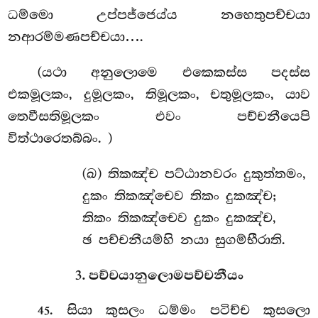
ධම්මො උප්පජ්ජෙය්ය නහෙතුපච්චයා
නආරම්මණපච්චයා….
(යථා අනුලොමෙ එකෙකස්ස පදස්ස
එකමූලකං, දුමූලකං, තිමූලකං, චතුමූලකං, යාව
තෙවීසතිමූලකං එවං පච්චනීයෙපි
විත්ථාරෙතබ්බං. )
(ඛ) තිකඤ්ච පට්ඨානවරං දුකුත්තමං,
දුකං තිකඤ්චෙව තිකං දුකඤ්ච;
තිකං තිකඤ්චෙව දුකං දුකඤ්ච,
ඡ පච්චනීයම්හි නයා සුගම්භීරාති.
3. පච්චයානුලොමපච්චනීයං
. සියා කුසලං ධම්මං පටිච්ච කුසලො
45