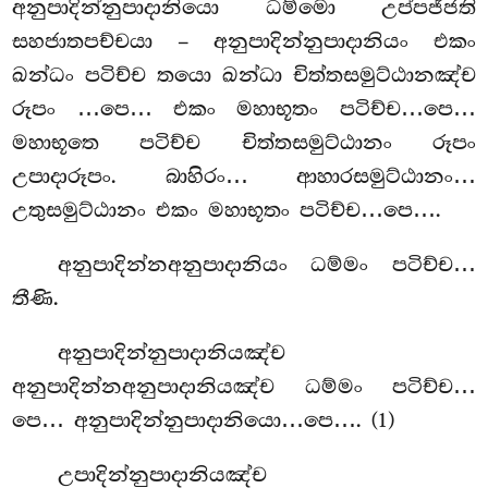
අනුපාදින්නුපාදානියො ධම්මො උප්පජ්ජති
සහජාතපච්චයා – අනුපාදින්නුපාදානියං එකං
ඛන්ධං පටිච්ච තයො ඛන්ධා චිත්තසමුට්ඨානඤ්ච
රූපං
…පෙ… එකං මහාභූතං පටිච්ච…පෙ…
මහාභූතෙ පටිච්ච චිත්තසමුට්ඨානං රූපං
උපාදාරූපං. බාහිරං… ආහාරසමුට්ඨානං…
උතුසමුට්ඨානං එකං මහාභූතං පටිච්ච…පෙ….
අනුපාදින්නඅනුපාදානියං ධම්මං පටිච්ච…
තීණි.
අනුපාදින්නුපාදානියඤ්ච
අනුපාදින්නඅනුපාදානියඤ්ච ධම්මං පටිච්ච…
පෙ… අනුපාදින්නුපාදානියො…පෙ…. (1)
උපාදින්නුපාදානියඤ්ච