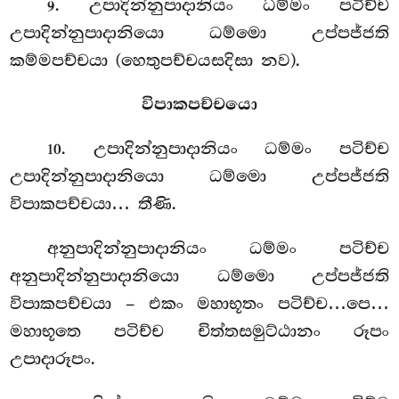
. උපාදින්නුපාදානියං ධම්මං පටිච්ච
9
උපාදින්නුපාදානියො ධම්මො උප්පජ්ජති
කම්මපච්චයා (හෙතුපච්චයසදිසා නව).
විපාකපච්චයො
. උපාදින්නුපාදානියං ධම්මං පටිච්ච
10
උපාදින්නුපාදානියො ධම්මො උප්පජ්ජති
විපාකපච්චයා… තීණි.
අනුපාදින්නුපාදානියං ධම්මං පටිච්ච
අනුපාදින්නුපාදානියො ධම්මො උප්පජ්ජති
විපාකපච්චයා – එකං මහාභූතං පටිච්ච…පෙ…
මහාභූතෙ පටිච්ච චිත්තසමුට්ඨානං රූපං
උපාදාරූපං.