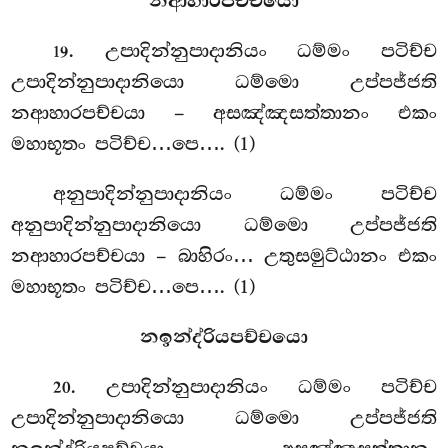
නආහාරපච්චයො
. උපාදින්නුපාදානියං ධම්මං පටිච්ච
19
උපාදින්නුපාදානියො ධම්මො උප්පජ්ජති
නආහාරපච්චයා – අසඤ්ඤසත්තානං එකං
මහාභූතං පටිච්ච…පෙ…. (1)
අනුපාදින්නුපාදානියං
ධම්මං පටිච්ච
අනුපාදින්නුපාදානියො ධම්මො උප්පජ්ජති
නආහාරපච්චයා – බාහිරං… උතුසමුට්ඨානං එකං
මහාභූතං පටිච්ච…පෙ…. (1)
නඉන්ද්රියපච්චයො
. උපාදින්නුපාදානියං ධම්මං පටිච්ච
20
උපාදින්නුපාදානියො ධම්මො උප්පජ්ජති