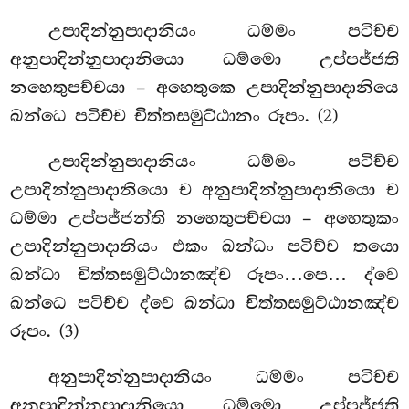
උපාදින්නුපාදානියං ධම්මං පටිච්ච
අනුපාදින්නුපාදානියො ධම්මො උප්පජ්ජති
නහෙතුපච්චයා – අහෙතුකෙ උපාදින්නුපාදානියෙ
ඛන්ධෙ
පටිච්ච චිත්තසමුට්ඨානං රූපං. (2)
උපාදින්නුපාදානියං
ධම්මං පටිච්ච
උපාදින්නුපාදානියො ච අනුපාදින්නුපාදානියො ච
ධම්මා උප්පජ්ජන්ති නහෙතුපච්චයා – අහෙතුකං
උපාදින්නුපාදානියං එකං ඛන්ධං පටිච්ච තයො
ඛන්ධා චිත්තසමුට්ඨානඤ්ච රූපං…පෙ… ද්වෙ
ඛන්ධෙ පටිච්ච ද්වෙ ඛන්ධා චිත්තසමුට්ඨානඤ්ච
රූපං. (3)
අනුපාදින්නුපාදානියං ධම්මං පටිච්ච
අනුපාදින්නුපාදානියො ධම්මො උප්පජ්ජති