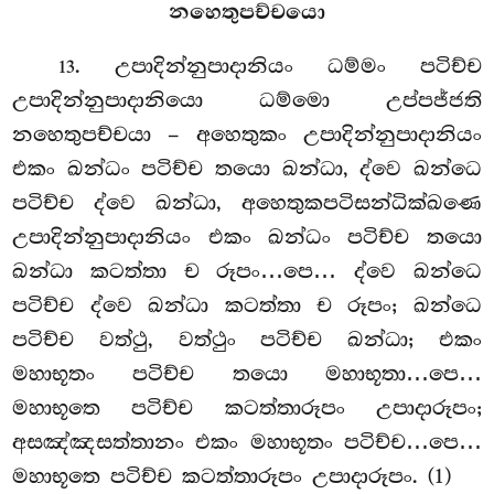
නහෙතුපච්චයො
. උපාදින්නුපාදානියං
ධම්මං පටිච්ච
13
උපාදින්නුපාදානියො ධම්මො උප්පජ්ජති
නහෙතුපච්චයා – අහෙතුකං උපාදින්නුපාදානියං
එකං ඛන්ධං පටිච්ච තයො ඛන්ධා, ද්වෙ ඛන්ධෙ
පටිච්ච ද්වෙ ඛන්ධා, අහෙතුකපටිසන්ධික්ඛණෙ
උපාදින්නුපාදානියං එකං ඛන්ධං පටිච්ච තයො
ඛන්ධා කටත්තා ච රූපං…පෙ… ද්වෙ ඛන්ධෙ
පටිච්ච ද්වෙ ඛන්ධා කටත්තා ච රූපං; ඛන්ධෙ
පටිච්ච වත්ථු, වත්ථුං පටිච්ච ඛන්ධා; එකං
මහාභූතං පටිච්ච තයො මහාභූතා…පෙ…
මහාභූතෙ පටිච්ච කටත්තාරූපං උපාදාරූපං;
අසඤ්ඤසත්තානං එකං මහාභූතං පටිච්ච…පෙ…
මහාභූතෙ පටිච්ච කටත්තාරූපං උපාදාරූපං. (1)