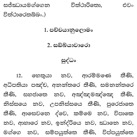
සජ්ඣායමග්ගෙන විත්ථාරිතො, එවං
විත්ථාරෙතබ්බං.)
1. පච්චයානුලොමං
2. සඞ්ඛ්යාවාරො
සුද්ධං
. හෙතුයා
නව, ආරම්මණෙ තීණි,
12
අධිපතියා පඤ්ච, අනන්තරෙ තීණි, සමනන්තරෙ
තීණි, සහජාතෙ නව, අඤ්ඤමඤ්ඤෙ තීණි,
නිස්සයෙ නව, උපනිස්සයෙ තීණි, පුරෙජාතෙ
තීණි, ආසෙවනෙ ද්වෙ, කම්මෙ නව, විපාකෙ
නව, ආහාරෙ නව, ඉන්ද්රියෙ නව, ඣානෙ නව,
මග්ගෙ නව, සම්පයුත්තෙ තීණි, විප්පයුත්තෙ