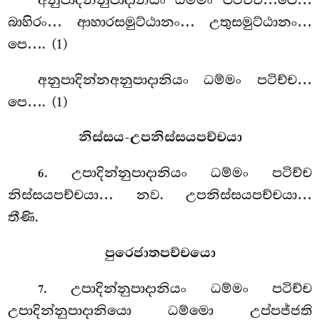
බාහිරං… ආහාරසමුට්ඨානං… උතුසමුට්ඨානං…
පෙ…. (1)
අනුපාදින්නඅනුපාදානියං ධම්මං පටිච්ච…
පෙ…. (1)
නිස්සය-උපනිස්සයපච්චයා
. උපාදින්නුපාදානියං ධම්මං පටිච්ච
6
නිස්සයපච්චයා… නව. උපනිස්සයපච්චයා…
තීණි.
පුරෙජාතපච්චයො
. උපාදින්නුපාදානියං
ධම්මං පටිච්ච
7
උපාදින්නුපාදානියො ධම්මො උප්පජ්ජති