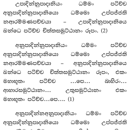
උපාදින්නුපාදානියං
ධම්මං පටිච්ච
අනුපාදින්නුපාදානියො ධම්මො උප්පජ්ජති
නආරම්මණපච්චයා – උපාදින්නුපාදානියෙ
ඛන්ධෙ පටිච්ච චිත්තසමුට්ඨානං රූපං. (2)
අනුපාදින්නුපාදානියං ධම්මං පටිච්ච
අනුපාදින්නුපාදානියො ධම්මො උප්පජ්ජති
නආරම්මණපච්චයා – අනුපාදින්නුපාදානියෙ
ඛන්ධෙ පටිච්ච චිත්තසමුට්ඨානං රූපං, එකං
මහාභූතං පටිච්ච …පෙ… බාහිරං…
ආහාරසමුට්ඨානං… උතුසමුට්ඨානං එකං
මහාභූතං පටිච්ච…පෙ…. (1)
අනුපාදින්නඅනුපාදානියං ධම්මං පටිච්ච
අනුපාදින්නුපාදානියො ධම්මො උප්පජ්ජති