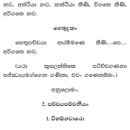
නව, අත්ථියා නව, නත්ථියා තීණි, විගතෙ තීණි,
අවිගතෙ නව.
හෙතුදුකං
හෙතුපච්චයා ආරම්මණෙ තීණි…පෙ…
අවිගතෙ නව.
(යථා කුසලත්තිකෙ පටිච්චගණනා
සජ්ඣායමග්ගෙන ගණිතා, එවං ගණෙතබ්බං.)
අනුලොමං.
2. පච්චයපච්චනීයං
1. විභඞ්ගවාරො