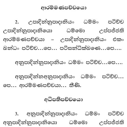
ආරම්මණපච්චයො
. උපාදින්නුපාදානියං ධම්මං පටිච්ච
2
උපාදින්නුපාදානියො ධම්මො උප්පජ්ජති
ආරම්මණපච්චයා – උපාදින්නුපාදානියං එකං
ඛන්ධං පටිච්ච…පෙ… පටිසන්ධික්ඛණෙ…පෙ….
අනුපාදින්නුපාදානියං
ධම්මං පටිච්ච…පෙ….
අනුපාදින්නඅනුපාදානියං ධම්මං පටිච්ච…
පෙ… ආරම්මණපච්චයා… තීණි.
අධිපතිපච්චයො
. අනුපාදින්නුපාදානියං ධම්මං පටිච්ච
3
අනුපාදින්නුපාදානියො ධම්මො උප්පජ්ජති