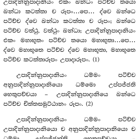
උපාදින්නුපාදානියං එකං ඛන්ධං පටිච්ච තයො
ඛන්ධා කටත්තා ච රූපං…පෙ… ද්වෙ ඛන්ධෙ
පටිච්ච ද්වෙ ඛන්ධා කටත්තා ච රූපං; ඛන්ධෙ
පටිච්ච වත්ථු, වත්ථුං ඛන්ධා; උපාදින්නුපාදානියං
එකං මහාභූතං පටිච්ච තයො මහාභූතා…පෙ…
ද්වෙ මහාභූතෙ පටිච්ච ද්වෙ මහාභූතා, මහාභූතෙ
පටිච්ච කටත්තාරූපං උපාදාරූපං. (1)
උපාදින්නුපාදානියං ධම්මං පටිච්ච
අනුපාදින්නුපාදානියො ධම්මො උප්පජ්ජති
හෙතුපච්චයා – උපාදින්නුපාදානියෙ ඛන්ධෙ
පටිච්ච චිත්තසමුට්ඨානං රූපං. (2)
උපාදින්නුපාදානියං ධම්මං පටිච්ච
උපාදින්නුපාදානියො ච අනුපාදින්නුපාදානියො ච
ධම්මා උප්පජ්ජන්ති හෙතුපච්චයා –