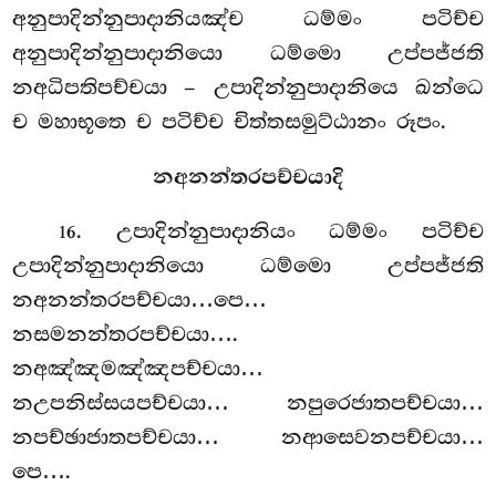
අනුපාදින්නුපාදානියඤ්ච
ධම්මං පටිච්ච
අනුපාදින්නුපාදානියො ධම්මො උප්පජ්ජති
නඅධිපතිපච්චයා – උපාදින්නුපාදානියෙ ඛන්ධෙ
ච මහාභූතෙ ච පටිච්ච චිත්තසමුට්ඨානං රූපං.
නඅනන්තරපච්චයාදි
. උපාදින්නුපාදානියං ධම්මං පටිච්ච
16
උපාදින්නුපාදානියො ධම්මො උප්පජ්ජති
නඅනන්තරපච්චයා…පෙ…
නසමනන්තරපච්චයා….
නඅඤ්ඤමඤ්ඤපච්චයා…
නඋපනිස්සයපච්චයා… නපුරෙජාතපච්චයා…
නපච්ඡාජාතපච්චයා… නආසෙවනපච්චයා…
පෙ….