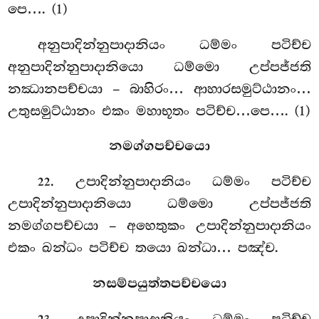
පෙ…. (1)
අනුපාදින්නුපාදානියං ධම්මං පටිච්ච
අනුපාදින්නුපාදානියො ධම්මො උප්පජ්ජති
නඣානපච්චයා – බාහිරං… ආහාරසමුට්ඨානං…
උතුසමුට්ඨානං එකං මහාභූතං පටිච්ච…පෙ…. (1)
නමග්ගපච්චයො
. උපාදින්නුපාදානියං ධම්මං පටිච්ච
22
උපාදින්නුපාදානියො ධම්මො උප්පජ්ජති
නමග්ගපච්චයා – අහෙතුකං උපාදින්නුපාදානියං
එකං ඛන්ධං පටිච්ච තයො ඛන්ධා… පඤ්ච.
නසම්පයුත්තපච්චයො