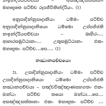
නඉන්ද්රියපච්චයා – අසඤ්ඤසත්තානං
මහාභූතෙ පටිච්ච රූපජීවිතින්ද්රියං. (1)
අනුපාදින්නුපාදානියං
ධම්මං පටිච්ච
අනුපාදින්නුපාදානියො ධම්මො උප්පජ්ජති
නඉන්ද්රියපච්චයා – බාහිරං…
ආහාරසමුට්ඨානං… උතුසමුට්ඨානං එකං
මහාභූතං පටිච්ච…පෙ…. (1)
නඣානපච්චයො
. උපාදින්නුපාදානියං ධම්මං පටිච්ච
21
උපාදින්නුපාදානියො ධම්මො උප්පජ්ජති
නඣානපච්චයා – පඤ්චවිඤ්ඤාණසහගතං එකං
ඛන්ධං පටිච්ච තයො ඛන්ධා…පෙ…
අසඤ්ඤසත්තානං එකං මහාභූතං පටිච්ච
…