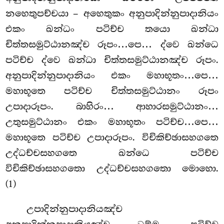
නහෙතුපච්චයා – අහෙතුකං අනුපාදින්නුපාදානියං
එකං ඛන්ධං පටිච්ච තයො ඛන්ධා
චිත්තසමුට්ඨානඤ්ච රූපං…පෙ… ද්වෙ ඛන්ධෙ
පටිච්ච ද්වෙ ඛන්ධා චිත්තසමුට්ඨානඤ්ච රූපං.
අනුපාදින්නුපාදානියං එකං මහාභූතං…පෙ…
මහාභූතෙ පටිච්ච චිත්තසමුට්ඨානං රූපං
උපාදාරූපං. බාහිරං… ආහාරසමුට්ඨානං…
උතුසමුට්ඨානං එකං මහාභූතං පටිච්ච…පෙ…
මහාභූතෙ පටිච්ච උපාදාරූපං. විචිකිච්ඡාසහගතෙ
උද්ධච්චසහගතෙ ඛන්ධෙ පටිච්ච
විචිකිච්ඡාසහගතො උද්ධච්චසහගතො මොහො.
(1)
උපාදින්නුපාදානියඤ්ච