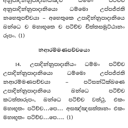
අනුපාදින්නුපාදානියඤ්ච ධම්මං පටිච්ච
අනුපාදින්නුපාදානියො ධම්මො උප්පජ්ජති
නහෙතුපච්චයා – අහෙතුකෙ උපාදින්නුපාදානියෙ
ඛන්ධෙ ච මහාභූතෙ ච පටිච්ච චිත්තසමුට්ඨානං
රූපං. (1)
නආරම්මණපච්චයො
. උපාදින්නුපාදානියං ධම්මං පටිච්ච
14
උපාදින්නුපාදානියො ධම්මො උප්පජ්ජති
නආරම්මණපච්චයා – පටිසන්ධික්ඛණෙ
උපාදින්නුපාදානියෙ ඛන්ධෙ පටිච්ච
කටත්තාරූපං, ඛන්ධෙ පටිච්ච වත්ථු, එකං
මහාභූතං පටිච්ච…පෙ… අසඤ්ඤසත්තානං එකං
මහාභූතං පටිච්ච…පෙ…. (1)