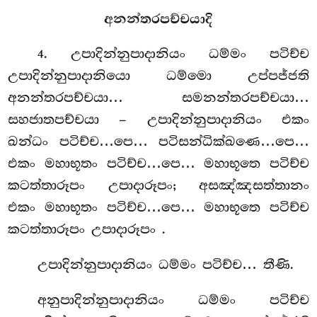
අනන්තරපච්චයාදි
. උපාදින්නුපාදානියං ධම්මං පටිච්ච
4
උපාදින්නුපාදානියො ධම්මො උප්පජ්ජති
අනන්තරපච්චයා… සමනන්තරපච්චයා…
සහජාතපච්චයා – උපාදින්නුපාදානියං එකං
ඛන්ධං පටිච්ච…පෙ… පටිසන්ධික්ඛණෙ…පෙ…
එකං මහාභූතං පටිච්ච…පෙ… මහාභූතෙ පටිච්ච
කටත්තාරූපං උපාදාරූපං; අසඤ්ඤසත්තානං
එකං මහාභූතං පටිච්ච…පෙ… මහාභූතෙ පටිච්ච
කටත්තාරූපං උපාදාරූපං
.
උපාදින්නුපාදානියං ධම්මං පටිච්ච… තීණි.
අනුපාදින්නුපාදානියං ධම්මං පටිච්ච