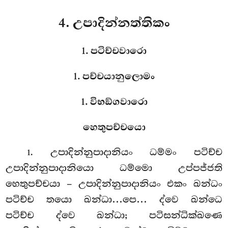
4. උපාදින්නත්තිකං
1. පටිච්චවාරො
1. පච්චයානුලොමං
1. විභඞ්ගවාරො
හෙතුපච්චයො
. උපාදින්නුපාදානියං
ධම්මං පටිච්ච
1
උපාදින්නුපාදානියො ධම්මො උප්පජ්ජති
හෙතුපච්චයා – උපාදින්නුපාදානියං එකං ඛන්ධං
පටිච්ච තයො ඛන්ධා…පෙ… ද්වෙ ඛන්ධෙ
පටිච්ච ද්වෙ ඛන්ධා; පටිසන්ධික්ඛණෙ