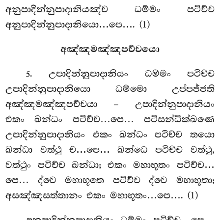
අනුපාදින්නුපාදානියඤ්ච ධම්මං පටිච්ච
අනුපාදින්නුපාදානියො…පෙ…. (1)
අඤ්ඤමඤ්ඤපච්චයො
. උපාදින්නුපාදානියං ධම්මං පටිච්ච
5
උපාදින්නුපාදානියො ධම්මො උප්පජ්ජති
අඤ්ඤමඤ්ඤපච්චයා – උපාදින්නුපාදානියං
එකං ඛන්ධං පටිච්ච…පෙ… පටිසන්ධික්ඛණෙ
උපාදින්නුපාදානියං එකං ඛන්ධං පටිච්ච තයො
ඛන්ධා වත්ථු ච…පෙ… ඛන්ධෙ පටිච්ච වත්ථු,
වත්ථුං පටිච්ච ඛන්ධා; එකං මහාභූතං පටිච්ච…
පෙ… ද්වෙ මහාභූතෙ පටිච්ච ද්වෙ මහාභූතා;
අසඤ්ඤසත්තානං එකං මහාභූතං…පෙ…. (1)
අනුපාදින්නුපාදානියං ධම්මං පටිච්ච…පෙ…