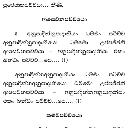
පුරෙජාතපච්චයා… තීණි.
ආසෙවනපච්චයො
. අනුපාදින්නුපාදානියං
ධම්මං පටිච්ච
8
අනුපාදින්නුපාදානියො ධම්මො උප්පජ්ජති
ආසෙවනපච්චයා – අනුපාදින්නුපාදානියං එකං
ඛන්ධං පටිච්ච…පෙ…. (1)
අනුපාදින්නඅනුපාදානියං ධම්මං පටිච්ච
අනුපාදින්නඅනුපාදානියො ධම්මො උප්පජ්ජති
ආසෙවනපච්චයා – අනුපාදින්නඅනුපාදානියං
එකං ඛන්ධං පටිච්ච…පෙ…. (1)
කම්මපච්චයො