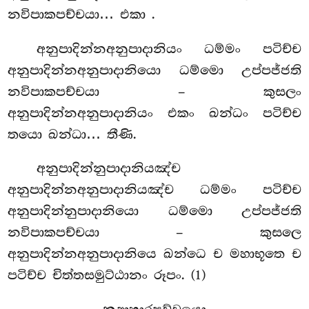
නවිපාකපච්චයා… එකා
.
අනුපාදින්නඅනුපාදානියං ධම්මං පටිච්ච
අනුපාදින්නඅනුපාදානියො ධම්මො උප්පජ්ජති
නවිපාකපච්චයා – කුසලං
අනුපාදින්නඅනුපාදානියං එකං ඛන්ධං පටිච්ච
තයො ඛන්ධා… තීණි.
අනුපාදින්නුපාදානියඤ්ච
අනුපාදින්නඅනුපාදානියඤ්ච ධම්මං පටිච්ච
අනුපාදින්නුපාදානියො ධම්මො උප්පජ්ජති
නවිපාකපච්චයා – කුසලෙ
අනුපාදින්නඅනුපාදානියෙ ඛන්ධෙ ච මහාභූතෙ ච
පටිච්ච චිත්තසමුට්ඨානං රූපං. (1)