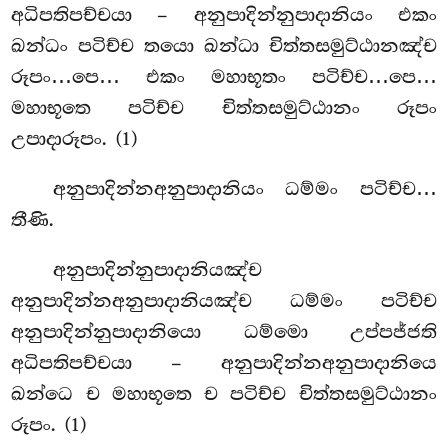
අධිපතිපච්චයා – අනුපාදින්නුපාදානියං එකං
ඛන්ධං පටිච්ච තයො ඛන්ධා චිත්තසමුට්ඨානඤ්ච
රූපං…පෙ… එකං මහාභූතං පටිච්ච…පෙ…
මහාභූතෙ පටිච්ච චිත්තසමුට්ඨානං රූපං
උපාදාරූපං. (1)
අනුපාදින්නඅනුපාදානියං ධම්මං පටිච්ච…
තීණි.
අනුපාදින්නුපාදානියඤ්ච
අනුපාදින්නඅනුපාදානියඤ්ච ධම්මං පටිච්ච
අනුපාදින්නුපාදානියො ධම්මො උප්පජ්ජති
අධිපතිපච්චයා – අනුපාදින්නඅනුපාදානියෙ
ඛන්ධෙ ච මහාභූතෙ ච පටිච්ච චිත්තසමුට්ඨානං
රූපං. (1)