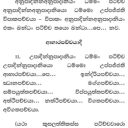
අනුපාදින්නඅනුපාදානියං ධම්මං පටිච්ච
අනුපාදින්නඅනුපාදානියො ධම්මො උප්පජ්ජති
විපාකපච්චයා – විපාකං අනුපාදින්නඅනුපාදානියං
එකං ඛන්ධං පටිච්ච තයො ඛන්ධා…පෙ… නව.
ආහාරපච්චයාදි
. උපාදින්නුපාදානියං
ධම්මං පටිච්ච
11
උපාදින්නුපාදානියො ධම්මො උප්පජ්ජති
ආහාරපච්චයා…පෙ… ඉන්ද්රියපච්චයා…
ඣානපච්චයා… මග්ගපච්චයා…
සම්පයුත්තපච්චයා… විප්පයුත්තපච්චයා…
අත්ථිපච්චයා… නත්ථිපච්චයා… විගතපච්චයා…
අවිගතපච්චයා.
(යථා කුසලත්තිකස්ස පටිච්චවාරො