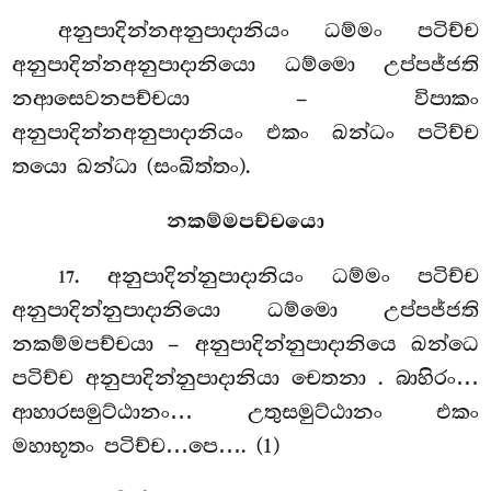
අනුපාදින්නඅනුපාදානියං ධම්මං පටිච්ච
අනුපාදින්නඅනුපාදානියො ධම්මො උප්පජ්ජති
නආසෙවනපච්චයා – විපාකං
අනුපාදින්නඅනුපාදානියං එකං ඛන්ධං පටිච්ච
තයො ඛන්ධා (සංඛිත්තං).
නකම්මපච්චයො
. අනුපාදින්නුපාදානියං ධම්මං පටිච්ච
17
අනුපාදින්නුපාදානියො ධම්මො උප්පජ්ජති
නකම්මපච්චයා
– අනුපාදින්නුපාදානියෙ ඛන්ධෙ
පටිච්ච අනුපාදින්නුපාදානියා චෙතනා
. බාහිරං…
ආහාරසමුට්ඨානං… උතුසමුට්ඨානං එකං
මහාභූතං පටිච්ච…පෙ…. (1)